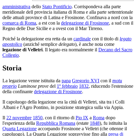
amministrativa
dello
Stato Pontificio
. Corrispondeva alla parte
meridionale dell provincia italiana di Roma e alla parte settentrionale
delle attuali province di Latina e Frosinone. Confinava a nord con la
comarca di Roma
, a est con la
delegazione di Frosinone
, a sud con il
Regno delle Due Sicilie e a ovest con il Mar Tirreno.
Poiché la delegazione era retta da un
cardinale
con il titolo di
legato
apostolico
(anziché semplice
delegato
), è anche nota come
legazione di Velletri
. Il legato era normalmente il
Decano del Sacro
Collegio
.
Storia
La legazione venne istituita da
papa
Gregorio XVI
con il
motu
proprio
Luminose prove
del
1º febbraio
1832
, riducendo l'estensione
della confinante
delegazione di Frosinone
.
Il capoluogo della legazione era la città di Velletri, sita tra i Colli
Albani e l'Agro Pontino, in posizione strategica sulla via Appia.
Il
22 novembre
1850
, con il ritorno di
Pio IX
a
Roma
dopo
l'esperienza della
Repubblica Romana
(estate
1848
), fu istituita la
Quarta Legazione
accorpando Frosinone a Velletri (che ottenne il
capoluogo). La Quarta Legazione sopravvisse fino alla
presa di