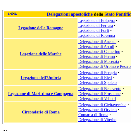
v
d
m
Delegazioni apostoliche
dello
Stato Pontific
•
•
Legazione di Bologna
•
Legazione di Ferrara
•
Legazione delle Romagne
Legazione di Forlì
•
Legazione di Ravenna
Delegazione di Ancona
•
Delegazione di Ascoli
•
Delegazione di Camerino
•
Legazione delle Marche
Delegazione di Fermo
•
Delegazione di Macerata
•
Delegazione di Urbino e Pesaro
Delegazione di Perugia
•
Legazione dell'Umbria
Delegazione di Rieti
•
Delegazione di Spoleto
Delegazione di Benevento
•
Legazione di Marittima e Campagna
Delegazione di Frosinone
•
Delegazione di Velletri
Delegazione di Civitavecchia
•
Delegazione di Orvieto
•
Circondario di Roma
Comarca di Roma
•
Delegazione di Viterbo