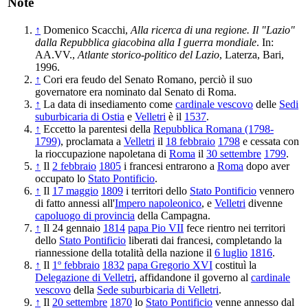
Note
↑
Domenico Scacchi,
Alla ricerca di una regione. Il "Lazio"
dalla Repubblica giacobina alla I guerra mondiale
. In:
AA.VV.,
Atlante storico-politico del Lazio
, Laterza, Bari,
1996.
↑
Cori era feudo del Senato Romano, perciò il suo
governatore era nominato dal Senato di Roma.
↑
La data di insediamento come
cardinale vescovo
delle
Sedi
suburbicaria di Ostia
e
Velletri
è il
1537
.
↑
Eccetto la parentesi della
Repubblica Romana (1798-
1799)
, proclamata a
Velletri
il
18 febbraio
1798
e cessata con
la rioccupazione napoletana di
Roma
il
30 settembre
1799
.
↑
Il
2 febbraio
1805
i francesi entrarono a
Roma
dopo aver
occupato lo
Stato Pontificio
.
↑
Il
17 maggio
1809
i territori dello
Stato Pontificio
vennero
di fatto annessi all'
Impero napoleonico
, e
Velletri
divenne
capoluogo di provincia
della Campagna.
↑
Il 24 gennaio
1814
papa Pio VII
fece rientro nei territori
dello
Stato Pontificio
liberati dai francesi, completando la
riannessione della totalità della nazione il
6 luglio
1816
.
↑
Il
1º febbraio
1832
papa Gregorio XVI
costituì la
Delegazione di Velletri
, affidandone il governo al
cardinale
vescovo
della
Sede suburbicaria di Velletri
.
↑
Il
20 settembre
1870
lo
Stato Pontificio
venne annesso dal