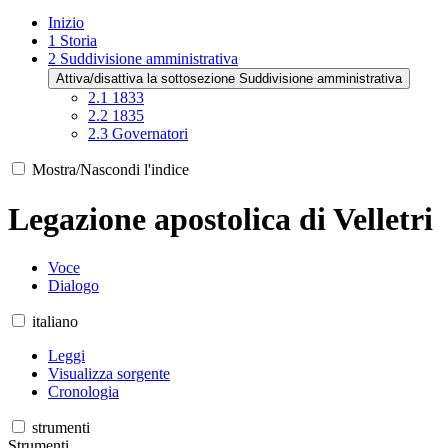
Inizio
1
Storia
2
Suddivisione amministrativa
Attiva/disattiva la sottosezione Suddivisione amministrativa
2.1
1833
2.2
1835
2.3
Governatori
Mostra/Nascondi l'indice
Legazione apostolica di Velletri
Voce
Dialogo
italiano
Leggi
Visualizza sorgente
Cronologia
strumenti
Strumenti