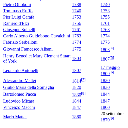
Pietro Ottoboni
1738
1740
Tommaso Ruffo
1740
1753
Pier Luigi Carafa
1753
1755
Raniero d'Elci
1756
1761
Giuseppe Spinelli
1761
1763
Carlo Alberto Guidobono Cavalchini
1763
1774
Fabrizio Serbelloni
1774
1775
[
4
]
Giovanni Francesco Albani
1775
1803
Henry Benedict Mary Clement Stuart
[
5
]
1803
1807
of York
17 maggio
Leonardo Antonelli
1807
[
6
]
1809
[
7
]
Alessandro Mattei
1820
1814
Giulio Maria della Somaglia
1820
1830
[
8
]
Bartolomeo Pacca
1844
1830
Ludovico Micara
1844
1847
Vincenzo Macchi
1847
1860
20 settembre
Mario Mattei
1860
[
9
]
1870