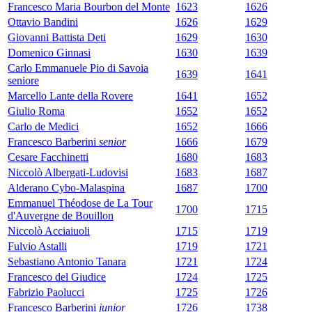
Francesco Maria Bourbon del Monte
1623
1626
Ottavio Bandini
1626
1629
Giovanni Battista Deti
1629
1630
Domenico Ginnasi
1630
1639
Carlo Emmanuele Pio di Savoia
1639
1641
seniore
Marcello Lante della Rovere
1641
1652
Giulio Roma
1652
1652
Carlo de Medici
1652
1666
Francesco Barberini
senior
1666
1679
Cesare Facchinetti
1680
1683
Niccolò Albergati-Ludovisi
1683
1687
Alderano Cybo-Malaspina
1687
1700
Emmanuel Théodose de La Tour
1700
1715
d'Auvergne de Bouillon
Niccolò Acciaiuoli
1715
1719
Fulvio Astalli
1719
1721
Sebastiano Antonio Tanara
1721
1724
Francesco del Giudice
1724
1725
Fabrizio Paolucci
1725
1726
Francesco Barberini
junior
1726
1738