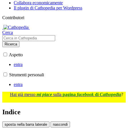
Collabora economicamente
Il plugin di Cathopedia per Wordpress
Contributori
Cerca
Ricerca
Aspetto
entra
Strumenti personali
entra
Hai già messo
mi piace
sulla
pagina
facebook
di
Cathopedia
?
Indice
sposta nella barra laterale
nascondi