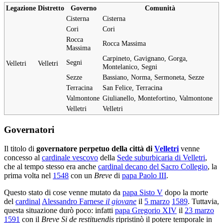
Legazione
Distretto
Governo
Comunità
Cisterna
Cisterna
Cori
Cori
Rocca
Rocca Massima
Massima
Carpineto, Gavignano, Gorga,
Segni
Velletri
Velletri
Montelanico, Segni
Sezze
Bassiano, Norma, Sermoneta, Sezze
Terracina
San Felice, Terracina
Valmontone
Giulianello, Montefortino, Valmontone
Velletri
Velletri
Governatori
Il titolo di
governatore perpetuo della città di
Velletri
venne
concesso al
cardinale vescovo
della
Sede suburbicaria di Velletri
,
che al tempo stesso era anche
cardinal decano del Sacro Collegio
, la
prima volta nel
1548
con un
Breve
di
papa Paolo III
.
Questo stato di cose venne mutato da
papa Sisto V
dopo la morte
del
cardinal
Alessandro Farnese
il giovane
il
5 marzo
1589
. Tuttavia,
questa situazione durò poco: infatti
papa Gregorio XIV
il
23 marzo
1591
con il
Breve
Si de restituendis
ripristinò il potere temporale in