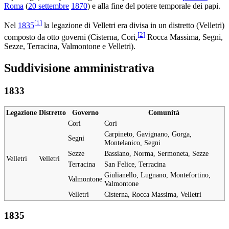
Roma
(
20 settembre
1870
) e alla fine del potere temporale dei papi.
[
1
]
Nel
1835
la legazione di Velletri era divisa in un distretto (Velletri)
[
2
]
composto da otto governi (Cisterna, Cori,
Rocca Massima, Segni,
Sezze, Terracina, Valmontone e Velletri).
Suddivisione amministrativa
1833
Legazione
Distretto
Governo
Comunità
Cori
Cori
Carpineto, Gavignano, Gorga,
Segni
Montelanico, Segni
Sezze
Bassiano, Norma, Sermoneta, Sezze
Velletri
Velletri
Terracina
San Felice, Terracina
Giulianello, Lugnano, Montefortino,
Valmontone
Valmontone
Velletri
Cisterna, Rocca Massima, Velletri
1835