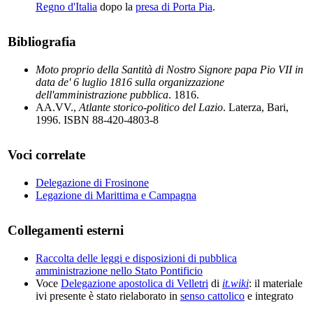
Regno d'Italia
dopo la
presa di Porta Pia
.
Bibliografia
Moto proprio della Santità di Nostro Signore papa Pio VII in
data de' 6 luglio 1816 sulla organizzazione
dell'amministrazione pubblica
. 1816.
AA.VV.,
Atlante storico-politico del Lazio
. Laterza, Bari,
1996. ISBN 88-420-4803-8
Voci correlate
Delegazione di Frosinone
Legazione di Marittima e Campagna
Collegamenti esterni
Raccolta delle leggi e disposizioni di pubblica
amministrazione nello Stato Pontificio
Voce
Delegazione apostolica di Velletri
di
it.wiki
: il materiale
ivi presente è stato rielaborato in
senso cattolico
e integrato