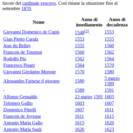
favore del
cardinale vescovo
. Così rimase la situazione fino al
settembre
1870
.
Anno di
Anno di
Nome
insediamento
decadenza
[
3
]
Giovanni Domenico de Cupis
1553
1548
.
Gian Pietro Carafa
1553
1555
Jean du Bellay
1555
1560
François de Tournon
1560
1562
Rodolfo Pio
1562
1564
Francesco Pisani
1564
1570
Giovanni Girolamo Morone
1570
1580
5 marzo
Alessandro Farnese
il giovane
1580
1589
-
1589
1591
Alfonso Gesualdo
23 marzo
1591
1603
Tolomeo Gallio
1603
1607
Domenico Pinelli
1607
1611
François de Joyeuse
1611
1615
Antonio Maria Gallo
1615
1620
Antonio Maria Sauli
1620
1623