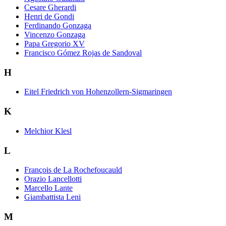
Cesare Gherardi
Henri de Gondi
Ferdinando Gonzaga
Vincenzo Gonzaga
Papa Gregorio XV
Francisco Gómez Rojas de Sandoval
H
Eitel Friedrich von Hohenzollern-Sigmaringen
K
Melchior Klesl
L
François de La Rochefoucauld
Orazio Lancellotti
Marcello Lante
Giambattista Leni
M