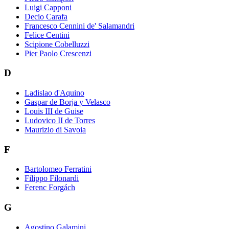
Luigi Capponi
Decio Carafa
Francesco Cennini de' Salamandri
Felice Centini
Scipione Cobelluzzi
Pier Paolo Crescenzi
D
Ladislao d'Aquino
Gaspar de Borja y Velasco
Louis III de Guise
Ludovico II de Torres
Maurizio di Savoia
F
Bartolomeo Ferratini
Filippo Filonardi
Ferenc Forgách
G
Agostino Galamini