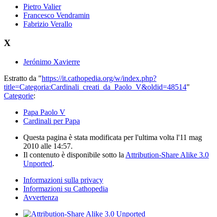
Pietro Valier
Francesco Vendramin
Fabrizio Verallo
X
Jerónimo Xavierre
Estratto da "
https://it.cathopedia.org/w/index.php?
title=Categoria:Cardinali_creati_da_Paolo_V&oldid=48514
"
Categorie
:
Papa Paolo V
Cardinali per Papa
Questa pagina è stata modificata per l'ultima volta l'11 mag
2010 alle 14:57.
Il contenuto è disponibile sotto la
Attribution-Share Alike 3.0
Unported
.
Informazioni sulla privacy
Informazioni su Cathopedia
Avvertenza