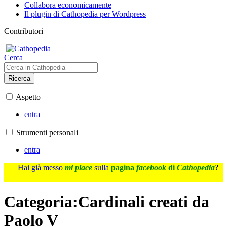
Collabora economicamente
Il plugin di Cathopedia per Wordpress
Contributori
Cerca
Ricerca
Aspetto
entra
Strumenti personali
entra
Hai già messo
mi piace
sulla
pagina
facebook
di
Cathopedia
?
Categoria
:
Cardinali creati da
Paolo V