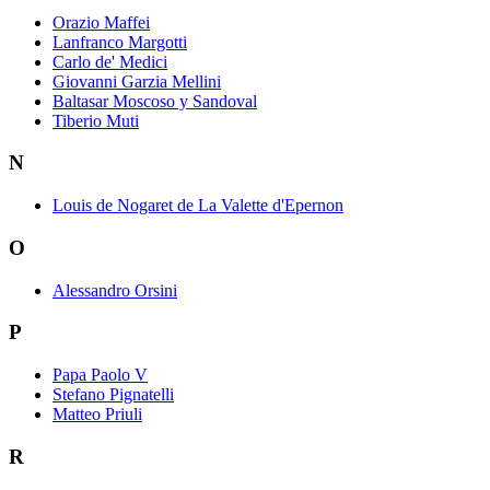
Orazio Maffei
Lanfranco Margotti
Carlo de' Medici
Giovanni Garzia Mellini
Baltasar Moscoso y Sandoval
Tiberio Muti
N
Louis de Nogaret de La Valette d'Epernon
O
Alessandro Orsini
P
Papa Paolo V
Stefano Pignatelli
Matteo Priuli
R