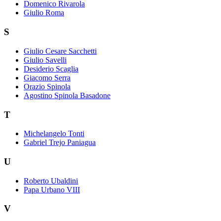
Domenico Rivarola
Giulio Roma
S
Giulio Cesare Sacchetti
Giulio Savelli
Desiderio Scaglia
Giacomo Serra
Orazio Spinola
Agostino Spinola Basadone
T
Michelangelo Tonti
Gabriel Trejo Paniagua
U
Roberto Ubaldini
Papa Urbano VIII
V