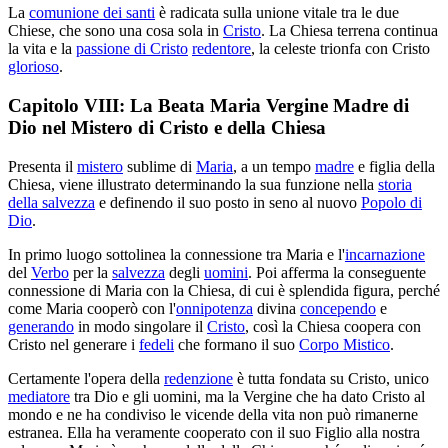
La
comunione dei santi
è radicata sulla unione vitale tra le due
Chiese, che sono una cosa sola in
Cristo
. La Chiesa terrena continua
la vita e la
passione di Cristo
redentore
, la celeste trionfa con Cristo
glorioso
.
Capitolo VIII: La Beata Maria Vergine Madre di
Dio nel Mistero di Cristo e della Chiesa
Presenta il
mistero
sublime di
Maria
, a un tempo
madre
e figlia della
Chiesa, viene illustrato determinando la sua funzione nella
storia
della salvezza
e definendo il suo posto in seno al nuovo
Popolo di
Dio
.
In primo luogo sottolinea la connessione tra Maria e l'
incarnazione
del
Verbo
per la
salvezza
degli
uomini
. Poi afferma la conseguente
connessione di Maria con la Chiesa, di cui è splendida figura, perché
come Maria cooperò con l'
onnipotenza
divina
concependo
e
generando
in modo singolare il
Cristo
, così la Chiesa coopera con
Cristo nel generare i
fedeli
che formano il suo
Corpo Mistico
.
Certamente l'opera della
redenzione
è tutta fondata su Cristo, unico
mediatore
tra Dio e gli uomini, ma la Vergine che ha dato Cristo al
mondo e ne ha condiviso le vicende della vita non può rimanerne
estranea. Ella ha veramente cooperato con il suo Figlio alla nostra