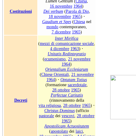
Lumen Gentium
(
Chiesa
,
16 novembre
1964
)
Costituzioni
Dei verbum
(
Parola di Dio
,
18 novembre
1965
)
·
Gaudium et Spes
(
Chiesa
nel
mondo
contemporaneo,
7 dicembre
1965
)
Inter Mirifica
(
mezzi di comunicazione sociale
,
4 dicembre
1963
)
·
Unitatis Redintegratio
(
ecumenismo
,
21 novembre
1964
)
Orientalium Ecclesiarum
(
Chiese Orientali
,
21 novembre
1964
)
·
Optatam Totius
(formazione
sacerdotale
,
28 ottobre
1965
)
Perfectae Caritatis
Decreti
(rinnovamento della
vita religiosa
,
28 ottobre
1965
)
·
Christus Dominus
(ufficio
pastorale
dei
vescovi
,
28 ottobre
1965
)
Apostolicam Actuositatem
(
apostolato
dei
laici
,