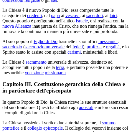
confessioni religiose
o gli
atei
.
La Chiesa è il nuovo Popolo di Dio; essa comprende tutte le
categorie dei
credenti
, dal
papa
ai
vescovi
, ai
sacerdoti
, ai
laici
.
Questo popolo è prefigurato nell'antico
Israele
, e si realizza con la
nuova Alleanza
inaugurata da Cristo, che non rinnega l'antica, ma la
rinnova e la continua in maniera più universale e più profonda.
Al suo popolo il
Figlio di Dio
trasmette i suoi uffici
messianici
:
sacerdozio
(
sacerdozio universale
dei
fedeli
),
profezia
e
regalità
, e lo
Spirito santo lo assiste con speciali
carismi
, ministeriali e liberi.
La Chiesa è
sacramento
universale di salvezza, destinato ad
accogliere tutti i popoli della
terra
, e pertanto possiede una potente e
inesauribile
vocazione
missionaria
.
Capitolo III. Costituzione gerarchica della Chiesa e
in particolare dell'episcopato
In quanto Popolo di Dio, la Chiesa riceve le sue strutture essenziali
dal suo fondatore. Questi ha affidato agli
apostoli
e ai loro successori
i compiti di guidare la Chiesa.
La Chiesa possiede al vertice due autorità supreme, il
sommo
pontefice
e il
collegio episcopale
. Il collegio dei vescovi insieme col