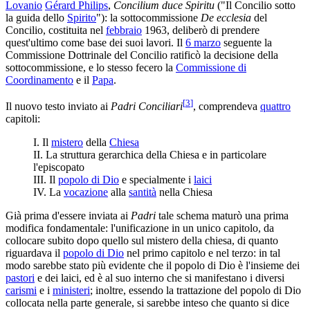
Lovanio
Gérard Philips
,
Concilium duce Spiritu
("Il Concilio sotto
la guida dello
Spirito
"): la sottocommissione
De ecclesia
del
Concilio, costituita nel
febbraio
1963, deliberò di prendere
quest'ultimo come base dei suoi lavori. Il
6 marzo
seguente la
Commissione Dottrinale del Concilio ratificò la decisione della
sottocommissione, e lo stesso fecero la
Commissione di
Coordinamento
e il
Papa
.
[
3
]
Il nuovo testo inviato ai
Padri Conciliari
, comprendeva
quattro
capitoli:
I. Il
mistero
della
Chiesa
II. La struttura gerarchica della Chiesa e in particolare
l'episcopato
III. Il
popolo di Dio
e specialmente i
laici
IV. La
vocazione
alla
santità
nella Chiesa
Già prima d'essere inviata ai
Padri
tale schema maturò una prima
modifica fondamentale: l'unificazione in un unico capitolo, da
collocare subito dopo quello sul mistero della chiesa, di quanto
riguardava il
popolo di Dio
nel primo capitolo e nel terzo: in tal
modo sarebbe stato più evidente che il popolo di Dio è l'insieme dei
pastori
e dei laici, ed è al suo interno che si manifestano i diversi
carismi
e i
ministeri
; inoltre, essendo la trattazione del popolo di Dio
collocata nella parte generale, si sarebbe inteso che quanto si dice