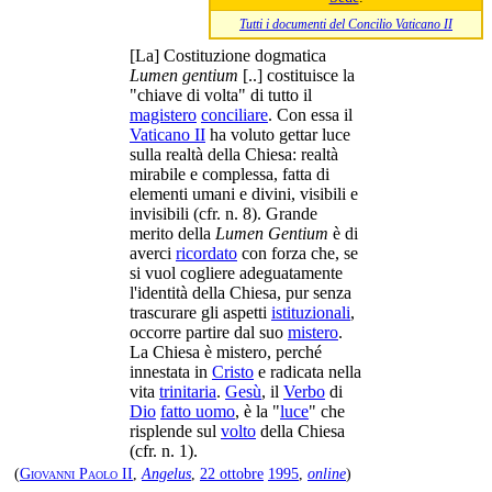
Tutti i documenti del Concilio Vaticano II
[La] Costituzione dogmatica
Lumen gentium
[..] costituisce la
"chiave di volta" di tutto il
magistero
conciliare
. Con essa il
Vaticano II
ha voluto gettar luce
sulla realtà della Chiesa: realtà
mirabile e complessa, fatta di
elementi umani e divini, visibili e
invisibili (cfr. n. 8). Grande
merito della
Lumen Gentium
è di
averci
ricordato
con forza che, se
si vuol cogliere adeguatamente
l'identità della Chiesa, pur senza
trascurare gli aspetti
istituzionali
,
occorre partire dal suo
mistero
.
La Chiesa è mistero, perché
innestata in
Cristo
e radicata nella
vita
trinitaria
.
Gesù
, il
Verbo
di
Dio
fatto uomo
, è la "
luce
" che
risplende sul
volto
della Chiesa
(cfr. n. 1).
(
Giovanni Paolo II
,
Angelus
,
22 ottobre
1995
,
online
)