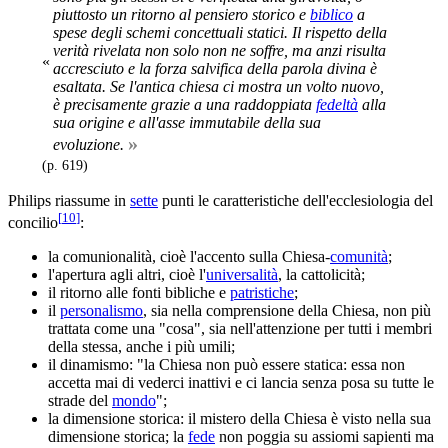
piuttosto un ritorno al pensiero storico e
biblico
a
spese degli schemi concettuali statici. Il rispetto della
verità rivelata non solo non ne soffre, ma anzi risulta
«
accresciuto e la forza salvifica della parola divina è
esaltata. Se l'antica chiesa ci mostra un volto nuovo,
è precisamente grazie a una raddoppiata
fedeltà
alla
sua origine e all'asse immutabile della sua
»
evoluzione.
(p. 619)
Philips riassume in
sette
punti le caratteristiche dell'ecclesiologia del
[
10
]
concilio
:
la comunionalità, cioè l'accento sulla Chiesa-
comunità
;
l'apertura agli altri, cioè l'
universalità
, la cattolicità;
il ritorno alle fonti bibliche e
patristiche
;
il
personalismo
, sia nella comprensione della Chiesa, non più
trattata come una "cosa", sia nell'attenzione per tutti i membri
della stessa, anche i più umili;
il dinamismo: "la Chiesa non può essere statica: essa non
accetta mai di vederci inattivi e ci lancia senza posa su tutte le
strade del
mondo
";
la dimensione storica: il mistero della Chiesa è visto nella sua
dimensione storica; la
fede
non poggia su assiomi sapienti ma