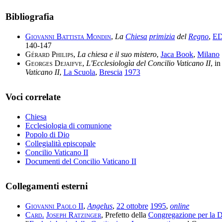
Bibliografia
Giovanni Battista Mondin
,
La
Chiesa
primizia
del
Regno
,
E
140-147
Gérard Philips
,
La chiesa e il suo mistero
,
Jaca Book
,
Milano
Georges Dejaifve
,
L'Ecclesiologìa del Concilio Vaticano II
, i
Vaticano II
,
La Scuola
,
Brescia
1973
Voci correlate
Chiesa
Ecclesiologia di comunione
Popolo di Dio
Collegialità episcopale
Concilio Vaticano II
Documenti del Concilio Vaticano II
Collegamenti esterni
Giovanni Paolo II
,
Angelus
,
22 ottobre
1995
,
online
Card.
Joseph Ratzinger
, Prefetto della
Congregazione per la D