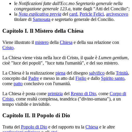
le
Notificazioni fatte dall'Ecc.mo Segretario generale nella
congregazione generale 123.a
, tratte dagli "Atti del Concilio";
la
Nota esplicativa previa
del
card.
Pericle Felici
,
arcivescovo
titolare di
Samosata
e segretario generale del Concilio.
Capitolo I. Il Mistero della Chiesa
Viene illustrato il
mistero
della
Chiesa
e della sua relazione con
Cristo
.
La Chiesa viene vista nella luce di Cristo, il quale è
Lumen gentium
,
cioè "luce dei popoli", "luce tutta l'umanità", e del suo mistero.
La Chiesa è la realizzazione
piena
del disegno
salvifico
della
Trinità
,
concepito dal
Padre
e messo in atto dal
Figlio
e dallo
Spirito santo
,
come
patto
conclusivo con l'umanità.
La Chiesa è posta come
primizia
del
Regno di Dio
, come
Corpo di
Cristo
, come realtà complessa, teandrica ("divino-umana"), a un
tempo visibile e invisibile.
Capitolo II. Il Popolo di Dio
Tratta del
Popolo di Dio
e del rapporto tra la
Chiesa
e le altre