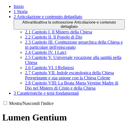
Inizio
1
Storia
2
Articolazione e contenuto dettagliato
Attiva/disattiva la sottosezione Articolazione e contenuto
dettagliato
2.1
Capitolo I. Il Mistero della Chiesa
2.2
Capitolo II. Il Popolo di Dio
2.3
Capitolo III. Costituzione gerarchica della Chiesa e
in particolare dell'episcopato
2.4
Capitolo IV. I Laici
2.5
Capitolo V. Universale vocazione alla santità nella
Chiesa
2.6
Capitolo VI. I Religiosi
2.7
Capitolo VII. Indole escatologica della Chiesa
Peregrinante e sua unione con la Chiesa Celeste
2.8
Capitolo VIII: La Beata Maria Vergine Madre di
Dio nel Mistero di Cristo e della Chiesa
3
Caratteristiche e temi fondamentali
Mostra/Nascondi l'indice
Lumen Gentium