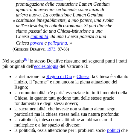
promulgazione della costituzione
Lumen Gentium
apparirà in avvenire certamente come inizio di
un'era nuova. La costituzione
Lumen Gentium
costituisce innegabilmente, a mio parere, una svolta
«
nell'ecclesiologia cattolico-romana. Si può dire che
siamo passati da una Chiesa-istituzione a una
Chiesa-
comunità
, da una Chiesa-potenza a una
»
Chiesa
povera
e
pellegrina
.
(
Georges Dejaifve
,
1973
, 87-88)
[
6
]
Nel seguito
lo stesso Dejaifve riassume nei seguenti punti i tratti
più originali dell'
ecclesiologia
del Vaticano II:
la distinzione tra
Regno di Dio
e
Chiesa
: la Chiesa è soltanto
l'inizio, il "germe" e non ancora la piena attuazione del
Regno;
la comunionalità: c'è parità essenziale tra tutti i membri della
Chiesa, in quanto tutti godono tutti delle stesse grazie
fondamentali e degli stessi doveri;
la sacramentalità, che investe non soltanto alcuni segni
particolari ma la chiesa stessa nella sua natura profonda;
la cattolicità, intesa come attitudine ad abbracciare il
molteplice e a far spazio al diverso;
la politicità, ossia attenzione per i problemi socio-
politici
che