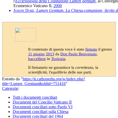
l'
Ecclesiologia della Costituzione Lumen gentium
, al Convegno
Ecumenico Vaticano II,
2000
Joseph Doré
,
Lumen Gentium. La Chiesa-comunione, lievito d
Il contenuto di questa voce è stato
firmato
il giorno
11 giugno
2013
da
Don Paolo Benvenuto
,
baccelliere
in
Teologia
.
Il firmatario ne garantisce la
correttezza
, la
scientificità
, l'
equilibrio
delle sue parti.
Estratto da "
https://it.cathopedia.org/w/index.php?
title=Lumen_Gentium&oldid=751416
"
Categorie
:
Tutti i documenti conciliari
Documenti del Concilio Vaticano II
Documenti conciliari sotto Paolo VI
Documenti conciliari sulla Chiesa
Documenti conciliari del 1964