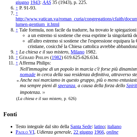
giugno
1943
:
AAS
35 (1943), p. 225.
↑
P. 91-93.
↑
http://www.vatican.va/roman_curia/congregations/cfaith/docu
lumen-gentium_it.html
↑
Tale formula, non facile da tradurre, ha trovato le spiegazioni
a un estremo si sostiene che essa esprime la singolarità d
all'altro estremo si sostiene che l'espressione equipara la 
cristiane, cosicché la Chiesa cattolica avrebbe abbandonat
↑
La chiesa e il suo mistero
,
Milano
1982.
↑
Gérard Philips
(
1982
) 619.625-626.634.
↑
Afferma Philips:
Nell'immagine di un popolo in marcia c'è forse più dinamismo
nomade
in cerca della sua residenza deﬁnitiva, attraverso s
Anche noi marciamo in questo gruppo, più o meno entusiasti,
«
ma sempre pieni di
speranza
, a causa della forza dello
Spiri
»
impotenza.
(
La chiesa e il suo mistero
, p. 626)
Fonti
Testo integrale dal sito della
Santa Sede
:
latino
;
italiano
Paolo VI
,
Udienza generale
,
22 giugno
1966
,
online