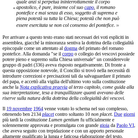
quale anzi si perpetua ininterrottamente il corpo
apostolico, è pure, insieme col suo
capo
, il romano
«
pontefice e mai senza di esso, soggetto di suprema e
piena potestà su tutta la Chiesa; potestà che non può
»
essere esercitata se non col consenso del pontefice.
Per arrivare a questo testo erano stati necessari dei voti espliciti in
assemblea, giacché la minoranza sentiva la dottrina della collegialità
episcopale come un attentato al
dogma
del primato del romano
ponteﬁce. Alla domanda "se il
corpo
o collegio dei vescovi possiede
potere pieno e supremo sulla Chiesa universale" un considerevole
gruppo di padri (336) aveva risposto negativamente. Di fronte a
questa opposizione notevole, il Concilio si trovò nella necessità di
introdurre correzioni e precisazioni tali da salvaguardare il primato
del papa, e accettò alla vigilia dell'ultimo voto sulla costituzione
anche la
Nota explicativa praevia
al terzo capitolo, come guida alla
sua interpretazione, tesa a tranquillizzare quanti avevano delle
riserve sulla natura della dottrina della collegialità dei vescovi.
Il
19 novembre
1964
venne votato lo schema nel suo complesso,
ottenendo ben 2134
placet
contro soltanto 10
non placet
.
Due
giorni
più tardi la costituzione
Lumen gentium
fu ufficialmente e
solennemente approvata e promulgata con grande
gioia
da
Paolo VI
,
che aveva seguito con trepidazione e con un apporto personale
altamente qualificato la lunga e faticosa elaborazione del testo.