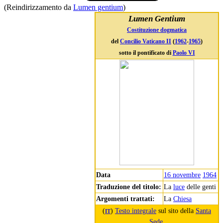
(Reindirizzamento da
Lumen gentium
)
Lumen Gentium
Costituzione dogmatica
del
Concilio Vaticano II
(
1962
-
1965
)
sotto il pontificato di
Paolo VI
Data
16 novembre
1964
Traduzione del titolo:
La
luce
delle genti
Argomenti trattati:
La
Chiesa
(
)
Testo integrale
sul sito della
Santa
IT
Sede
.