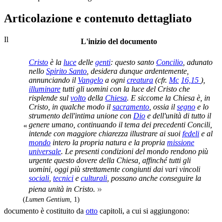
Articolazione e contenuto dettagliato
Il
L'inizio del documento
Cristo
è la
luce
delle
genti
: questo santo
Concilio
, adunato
nello
Spirito Santo
, desidera dunque ardentemente,
annunciando il
Vangelo
a ogni
creatura
(cfr.
Mc
16,15
),
illuminare
tutti gli uomini con la luce del Cristo che
risplende sul
volto
della
Chiesa
. E siccome la Chiesa è, in
Cristo, in qualche modo il
sacramento
, ossia il
segno
e lo
strumento dell'intima unione con
Dio
e dell'unità di tutto il
genere umano, continuando il tema dei precedenti Concili,
«
intende con maggiore chiarezza illustrare ai suoi
fedeli
e al
mondo
intero la propria natura e la propria
missione
universale
. Le presenti condizioni del mondo rendono più
urgente questo dovere della Chiesa, affinché tutti gli
uomini, oggi più strettamente congiunti dai vari vincoli
sociali
,
tecnici
e
culturali
, possano anche conseguire la
»
piena unità in Cristo.
(
Lumen Gentium
, 1)
documento è costituito da
otto
capitoli, a cui si aggiungono: