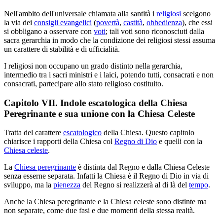
Nell'ambito dell'universale chiamata alla santità i
religiosi
scelgono
la via dei
consigli evangelici
(
povertà
,
castità
,
obbedienza
), che essi
si obbligano a osservare con
voti
; tali voti sono riconosciuti dalla
sacra gerarchia in modo che la condizione dei religiosi stessi assuma
un carattere di stabilità e di ufficialità.
I religiosi non occupano un grado distinto nella gerarchia,
intermedio tra i sacri ministri e i laici, potendo tutti, consacrati e non
consacrati, partecipare allo stato religioso costituito.
Capitolo VII. Indole escatologica della Chiesa
Peregrinante e sua unione con la Chiesa Celeste
Tratta del carattere
escatologico
della Chiesa. Questo capitolo
chiarisce i rapporti della Chiesa col
Regno di Dio
e quelli con la
Chiesa celeste
.
La
Chiesa peregrinante
è distinta dal Regno e dalla Chiesa Celeste
senza esserne separata. Infatti la Chiesa è il Regno di Dio in via di
sviluppo, ma la
pienezza
del Regno si realizzerà al di là del
tempo
.
Anche la Chiesa peregrinante e la Chiesa celeste sono distinte ma
non separate, come due fasi e due momenti della stessa realtà.