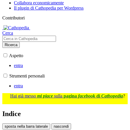
Collabora economicamente
Il plugin di Cathopedia per Wordpress
Contributori
Cerca
Ricerca
Aspetto
entra
Strumenti personali
entra
Hai già messo
mi piace
sulla
pagina
facebook
di
Cathopedia
?
Indice
sposta nella barra laterale
nascondi