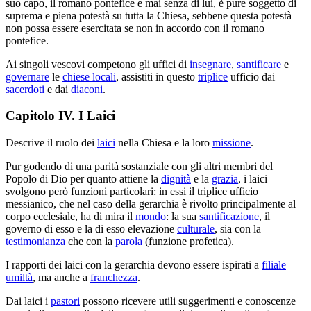
suo capo, il romano pontefice e mai senza di lui, è pure soggetto di
suprema e piena potestà su tutta la Chiesa, sebbene questa potestà
non possa essere esercitata se non in accordo con il romano
pontefice.
Ai singoli vescovi competono gli uffici di
insegnare
,
santificare
e
governare
le
chiese locali
, assistiti in questo
triplice
ufficio dai
sacerdoti
e dai
diaconi
.
Capitolo IV. I Laici
Descrive il ruolo dei
laici
nella Chiesa e la loro
missione
.
Pur godendo di una parità sostanziale con gli altri membri del
Popolo di Dio per quanto attiene la
dignità
e la
grazia
, i laici
svolgono però funzioni particolari: in essi il triplice ufficio
messianico, che nel caso della gerarchia è rivolto principalmente al
corpo ecclesiale, ha di mira il
mondo
: la sua
santificazione
, il
governo di esso e la di esso elevazione
culturale
, sia con la
testimonianza
che con la
parola
(funzione profetica).
I rapporti dei laici con la gerarchia devono essere ispirati a
filiale
umiltà
, ma anche a
franchezza
.
Dai laici i
pastori
possono ricevere utili suggerimenti e conoscenze