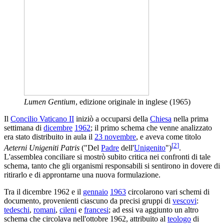
Lumen Gentium
, edizione originale in inglese (1965)
Il
Concilio Vaticano II
iniziò a occuparsi della
Chiesa
nella prima
settimana di
dicembre
1962
; il primo schema che venne analizzato
era stato distribuito in aula il
23 novembre
, e aveva come titolo
[
2
]
Aeterni Unigeniti Patris
("Del
Padre
dell'
Unigenito
")
.
L'assemblea conciliare si mostrò subito critica nei confronti di tale
schema, tanto che gli organismi responsabili si sentirono in dovere di
ritirarlo e di approntarne una nuova formulazione.
Tra il dicembre 1962 e il
gennaio
1963
circolarono vari schemi di
documento, provenienti ciascuno da precisi gruppi di
vescovi
:
tedeschi
,
romani
,
cileni
e
francesi
; ad essi va aggiunto un altro
schema che circolava nell'ottobre 1962, attribuito al
teologo
di