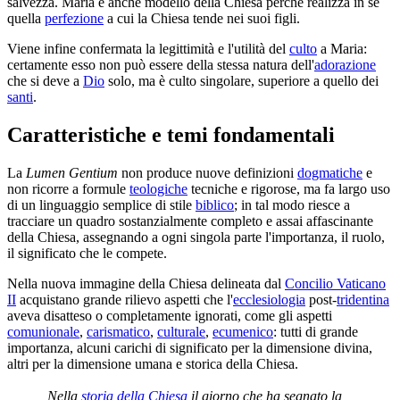
salvezza. Maria è anche modello della Chiesa perché realizza in sé
quella
perfezione
a cui la Chiesa tende nei suoi figli.
Viene infine confermata la legittimità e l'utilità del
culto
a Maria:
certamente esso non può essere della stessa natura dell'
adorazione
che si deve a
Dio
solo, ma è culto singolare, superiore a quello dei
santi
.
Caratteristiche e temi fondamentali
La
Lumen Gentium
non produce nuove definizioni
dogmatiche
e
non ricorre a formule
teologiche
tecniche e rigorose, ma fa largo uso
di un linguaggio semplice di stile
biblico
; in tal modo riesce a
tracciare un quadro sostanzialmente completo e assai affascinante
della Chiesa, assegnando a ogni singola parte l'importanza, il ruolo,
il significato che le compete.
Nella nuova immagine della Chiesa delineata dal
Concilio Vaticano
II
acquistano grande rilievo aspetti che l'
ecclesiologia
post-
tridentina
aveva disatteso o completamente ignorati, come gli aspetti
comunionale
,
carismatico
,
culturale
,
ecumenico
: tutti di grande
importanza, alcuni carichi di significato per la dimensione divina,
altri per la dimensione umana e storica della Chiesa.
Nella
storia della Chiesa
il giorno che ha segnato la