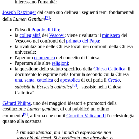
interessano l'umanità:
Joseph Ratzinger
dal canto suo delinea i seguenti temi fondamentali
[
7
]
della
Lumen Gentium
:
l'idea di
Popolo di Dio
;
la
collegialità
dei
Vescovi
: viene rivalutato il
ministero
del
Vescovo nei confronti del
primato del Papa
;
la rivalutazione delle Chiese locali nei confronti della Chiesa
universale;
l'apertura
ecumenica
del concetto di Chiesa;
l'apertura alle altre
religioni
;
la questione dello statuto specifico della
Chiesa Cattolica
: il
documento lo esprime nella formula secondo cui la Chiesa
una
,
santa
,
cattolica
ed
apostolica
di cui parla il
Credo
,
[
8
]
subsistit in Ecclesia catholica
, "sussiste nella Chiesa
Cattolica".
Gérard Philips
, uno dei maggiori ideatori e promotori della
costituzione
Lumen gentium
, di cui pubblicò un ottimo
[
9
]
commento
, afferma che con il
Concilio Vaticano II
l'ecclesiologia
quanto alla sostanza
è rimasta identica, ma i modi di espressione non
sono più gli stessi. Si è verificata una giravolta, o