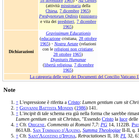
18 novembre
1965
)
·
Ad Gentes
(attività
missionaria
della
Chiesa
,
7 dicembre
1965
)
Presbyterorum Ordinis
(
ministero
e vita dei
presbiteri
,
7 dicembre
1965
)
Gravissimum Educationis
(
educazione
cristiana,
28 ottobre
1965
)
·
Nostra Aetate
(relazioni
con le
religioni non cristiane
,
Dichiarazioni
28 ottobre
1965
)
Dignitatis Humanae
(
libertà religiosa
,
7 dicembre
1965
)
La categoria delle voci dei Documenti del Concilio Vaticano I
Note
↑
L'espressione è riferita a
Cristo
:
Lumen gentium cum sit Chri
↑
Giovanni Battista Mondin
(
1986
) 141.
↑
L'
incipit
di tale schema era già nella forma che sarebbe rimast
Lumen gentium cum sit Christus
, "Essendo
Cristo
la
luce
delle 
↑
Cfr.
Origene
,
Commento ai Romani
7,7:
PG
14, 1122B.
Pse
861AB.
San Tommaso d'Aquino
,
Summa Theologiae
II-II, q. 
↑
Cfr.
Sant'Agostino d'Ippona
,
Retractationes
II, 18:
PL
32, 6