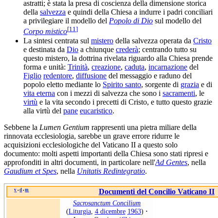
astratti; è stata la presa di coscienza della dimensione storica
della
salvezza
e quindi della Chiesa a indurre i padri conciliari
a privilegiare il modello del
Popolo di Dio
sul modello del
[
11
]
Corpo mistico
La sintesi centrata sul
mistero
della salvezza operata da
Cristo
e destinata da
Dio
a chiunque
crederà
; centrando tutto su
questo mistero, la dottrina rivelata riguardo alla Chiesa prende
forma e unità:
Trinità
,
creazione
,
caduta
,
incarnazione
del
Figlio
redentore
,
diffusione
del messaggio e raduno del
popolo eletto mediante lo
Spirito santo
, sorgente di
grazia
e di
vita eterna
con i mezzi di salvezza che sono i
sacramenti
, le
virtù
e la vita secondo i precetti di Cristo, e tutto questo grazie
alla virtù del
pane
eucaristico
.
Sebbene la
Lumen Gentium
rappresenti una pietra miliare della
rinnovata ecclesiologia, sarebbe un grave errore ridurre le
acquisizioni ecclesiologiche del Vaticano II a questo solo
documento: molti aspetti importanti della Chiesa sono stati ripresi e
approfonditi in altri documenti, in particolare nell'
Ad Gentes
, nella
Gaudium et Spes
, nella
Unitatis Redintegratio
.
v
d
m
Documenti del Concilio Vaticano II
•
•
Sacrosanctum Concilium
(
Liturgia
,
4 dicembre
1963
)
·