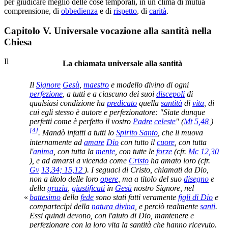
per giudicare meglio delle cose temporali, in un clima di mutua
comprensione, di
obbedienza
e di
rispetto
, di
carità
.
Capitolo V. Universale vocazione alla santità nella
Chiesa
Il
La chiamata universale alla santità
Il
Signore
Gesù
,
maestro
e modello divino di ogni
perfezione
, a tutti e a ciascuno dei suoi
discepoli
di
qualsiasi condizione ha
predicato
quella
santità
di
vita
, di
cui egli stesso è autore e perfezionatore: "Siate dunque
perfetti come è perfetto il vostro
Padre
celeste
" (
Mt
5,48
)
[
4
]
. Mandò infatti a tutti lo
Spirito Santo
, che li muova
internamente ad
amare
Dio
con tutto il
cuore
, con tutta
l'
anima
, con tutta la
mente
, con tutte le
forze
(cfr.
Mc
12,30
), e ad amarsi a vicenda come
Cristo
ha amato loro (cfr.
Gv
13,34; 15,12
). I seguaci di Cristo, chiamati da Dio,
non a titolo delle loro
opere
, ma a titolo del suo
disegno
e
della
grazia
,
giustificati
in
Gesù
nostro Signore, nel
battesimo
della
fede
sono stati fatti veramente
figli di Dio
e
«
compartecipi della
natura divina
, e perciò realmente
santi
.
Essi quindi devono, con l'aiuto di Dio, mantenere e
perfezionare con la loro vita la santità che hanno ricevuto.