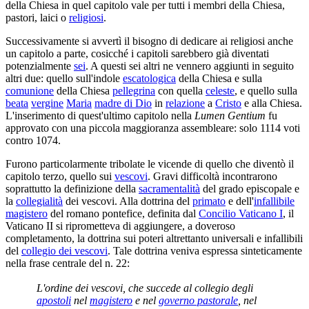
della Chiesa in quel capitolo vale per tutti i membri della Chiesa,
pastori, laici o
religiosi
.
Successivamente si avvertì il bisogno di dedicare ai religiosi anche
un capitolo a parte, cosicché i capitoli sarebbero già diventati
potenzialmente
sei
. A questi sei altri ne vennero aggiunti in seguito
altri due: quello sull'indole
escatologica
della Chiesa e sulla
comunione
della Chiesa
pellegrina
con quella
celeste
, e quello sulla
beata
vergine
Maria
madre di Dio
in
relazione
a
Cristo
e alla Chiesa.
L'inserimento di quest'ultimo capitolo nella
Lumen Gentium
fu
approvato con una piccola maggioranza assembleare: solo 1114 voti
contro 1074.
Furono particolarmente tribolate le vicende di quello che diventò il
capitolo terzo, quello sui
vescovi
. Gravi difficoltà incontrarono
soprattutto la definizione della
sacramentalità
del grado episcopale e
la
collegialità
dei vescovi. Alla dottrina del
primato
e dell'
infallibile
magistero
del romano pontefice, definita dal
Concilio Vaticano I
, il
Vaticano II si riprometteva di aggiungere, a doveroso
completamento, la dottrina sui poteri altrettanto universali e infallibili
del
collegio dei vescovi
. Tale dottrina veniva espressa sinteticamente
nella frase centrale del n. 22:
L'ordine dei vescovi, che succede al collegio degli
apostoli
nel
magistero
e nel
governo pastorale
, nel