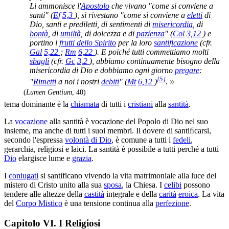
Li ammonisce l'
Apostolo
che vivano "come si conviene a
santi" (
Ef
5,3
), si rivestano "come si conviene a
eletti
di
Dio, santi e prediletti, di sentimenti di
misericordia
, di
bontà
, di
umiltà
, di dolcezza e di
pazienza
" (
Col
3,12
) e
portino i
frutti dello Spirito
per la loro
santificazione
(cfr.
Gal
5,22
;
Rm
6,22
). E poiché tutti commettiamo molti
sbagli
(cfr.
Gc
3,2
), abbiamo continuamente bisogno della
misericordia di Dio e dobbiamo ogni giorno
pregare
:
[
5
]
»
"
Rimetti
a noi i nostri
debiti
" (
Mt
6,12
)
.
(
Lumen Gentium
, 40)
tema dominante è la
chiamata
di tutti i
cristiani
alla
santità
.
La
vocazione
alla santità è vocazione del Popolo di Dio nel suo
insieme, ma anche di tutti i suoi membri. Il dovere di santiﬁcarsi,
secondo l'espressa
volontà di Dio
, è comune a tutti i
fedeli
,
gerarchia, religiosi e laici. La santità è possibile a tutti perché a tutti
Dio
elargisce lume e
grazia
.
I
coniugati
si santificano vivendo la vita matrimoniale alla luce del
mistero di Cristo unito alla sua
sposa
, la Chiesa. I
celibi
possono
tendere alle altezze della
castità
integrale e della
carità
eroica
. La vita
del
Corpo Mistico
è una tensione continua alla
perfezione
.
Capitolo VI. I Religiosi