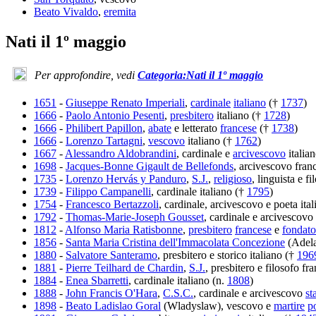
Beato Vivaldo
,
eremita
Nati il 1º maggio
Per approfondire, vedi
Categoria:Nati il 1º maggio
1651
-
Giuseppe Renato Imperiali
,
cardinale
italiano
(†
1737
)
1666
-
Paolo Antonio Pesenti
,
presbitero
italiano (†
1728
)
1666
-
Philibert Papillon
,
abate
e letterato
francese
(†
1738
)
1666
-
Lorenzo Tartagni
,
vescovo
italiano (†
1762
)
1667
-
Alessandro Aldobrandini
, cardinale e
arcivescovo
italia
1698
-
Jacques-Bonne Gigault de Bellefonds
, arcivescovo fran
1735
-
Lorenzo Hervás y Panduro
,
S.J.
,
religioso
, linguista e f
1739
-
Filippo Campanelli
, cardinale italiano (†
1795
)
1754
-
Francesco Bertazzoli
, cardinale, arcivescovo e poeta ita
1792
-
Thomas-Marie-Joseph Gousset
, cardinale e arcivescovo
1812
-
Alfonso Maria Ratisbonne
,
presbitero
francese
e
fondato
1856
-
Santa Maria Cristina dell'Immacolata Concezione
(Adela
1880
-
Salvatore Santeramo
, presbitero e storico italiano (†
196
1881
-
Pierre Teilhard de Chardin
,
S.J.
, presbitero e filosofo fr
1884
-
Enea Sbarretti
, cardinale italiano (n.
1808
)
1888
-
John Francis O'Hara
,
C.S.C.
, cardinale e arcivescovo
st
1898
-
Beato Ladislao Goral
(Wladyslaw), vescovo e
martire
p