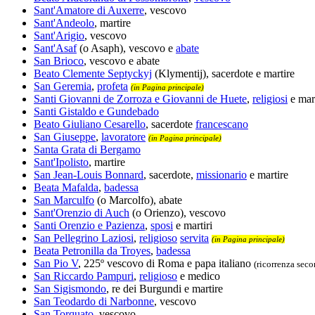
Sant'Amatore di Auxerre
, vescovo
Sant'Andeolo
, martire
Sant'Arigio
, vescovo
Sant'Asaf
(o Asaph), vescovo e
abate
San Brioco
, vescovo e abate
Beato Clemente Septyckyj
(Klymentij), sacerdote e martire
San Geremia
,
profeta
(in Pagina principale)
Santi Giovanni de Zorroza e Giovanni de Huete
,
religiosi
e mar
Santi Gistaldo e Gundebado
Beato Giuliano Cesarello
, sacerdote
francescano
San Giuseppe
,
lavoratore
(in Pagina principale)
Santa Grata di Bergamo
Sant'Ipolisto
, martire
San Jean-Louis Bonnard
, sacerdote,
missionario
e martire
Beata Mafalda
,
badessa
San Marculfo
(o Marcolfo), abate
Sant'Orenzio di Auch
(o Orienzo), vescovo
Santi Orenzio e Pazienza
,
sposi
e martiri
San Pellegrino Laziosi
,
religioso
servita
(in Pagina principale)
Beata Petronilla da Troyes
,
badessa
San Pio V
, 225º vescovo di Roma e papa italiano
(ricorrenza seco
San Riccardo Pampuri
,
religioso
e medico
San Sigismondo
, re dei Burgundi e martire
San Teodardo di Narbonne
, vescovo
San Torquato
, vescovo