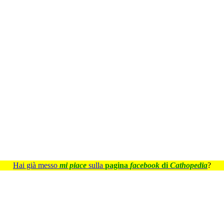
Hai già messo
mi piace
sulla
pagina
facebook
di
Cathopedia
?