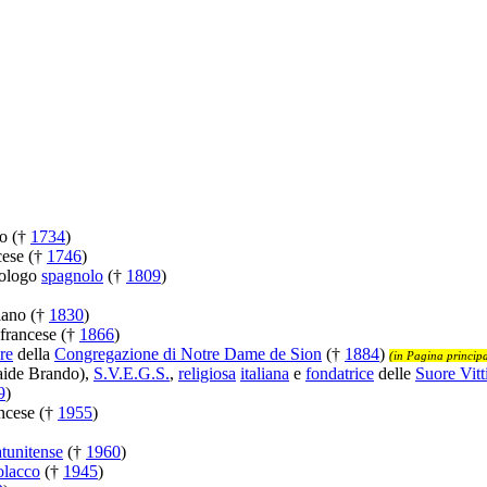
no (†
1734
)
cese (†
1746
)
ilologo
spagnolo
(†
1809
)
liano (†
1830
)
 francese (†
1866
)
re
della
Congregazione di Notre Dame de Sion
(†
1884
)
(in Pagina principa
ide Brando),
S.V.E.G.S.
,
religiosa
italiana
e
fondatrice
delle
Suore Vitt
9
)
ancese (†
1955
)
atunitense
(†
1960
)
olacco
(†
1945
)