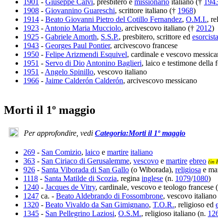
1901
-
Giuseppe Calvi
, presbitero e
missionario
italiano (†
194
1908
-
Giovannino Guareschi
, scrittore italiano (†
1968
)
1914
-
Beato Giovanni Pietro del Cotillo Fernandez
,
O.M.I.
, r
1923
-
Antonio Maria Mucciolo
, arcivescovo italiano (†
2012
)
1925
-
Gabriele Amorth
,
S.S.P.
, presbitero, scrittore ed
esorcist
1943
-
Georges Paul Pontier
, arcivescovo francese
1950
-
Felipe Arizmendi Esquivel
, cardinale e vescovo messic
1951
-
Servo di Dio
Antonino Baglieri
, laico e testimone della 
1951
-
Angelo Spinillo
, vescovo italiano
1966
-
Jaime Calderón Calderón
, arcivescovo messicano
Morti il 1º maggio
Per approfondire, vedi
Categoria:Morti il 1º maggio
269
-
San Comizio
,
laico
e
martire
italiano
363
-
San Ciriaco di Gerusalemme
,
vescovo
e
martire
ebreo
(in 
926
-
Santa Viborada di San Gallo
(o Wiborada),
religiosa
e mar
1118
-
Santa Matilde di Scozia
, regina
inglese
(n.
1079
/
1080
)
1240
-
Jacques de Vitry
, cardinale, vescovo e teologo francese 
1247
ca. -
Beato Aldebrando di Fossombrone
, vescovo italiano
1320
-
Beato Vivaldo da San Gimignano
,
T.O.R.
, religioso ed
1345
-
San Pellegrino Laziosi
,
O.S.M.
, religioso italiano (n.
12