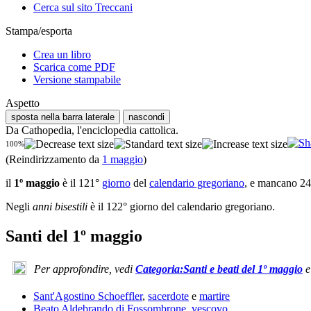
Cerca sul sito Treccani
Stampa/esporta
Crea un libro
Scarica come PDF
Versione stampabile
Aspetto
sposta nella barra laterale
nascondi
Da Cathopedia, l'enciclopedia cattolica.
100%
(Reindirizzamento da
1 maggio
)
il
1º maggio
è il 121°
giorno
del
calendario gregoriano
, e mancano 244
Negli
anni bisestili
è il 122° giorno del calendario gregoriano.
Santi del 1º maggio
Per approfondire, vedi
Categoria:Santi e beati del 1º maggio
Sant'Agostino Schoeffler
,
sacerdote
e
martire
Beato Aldebrando di Fossombrone
,
vescovo