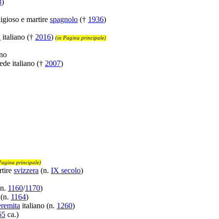
3
)
eligioso e martire
spagnolo
(†
1936
)
a
italiano (†
2016
)
(in Pagina principale)
ano
fede italiano (†
2007
)
Pagina principale)
tire
svizzera
(n.
IX secolo
)
(n.
1160
/
1170
)
 (n.
1164
)
eremita
italiano (n.
1260
)
65
ca.)