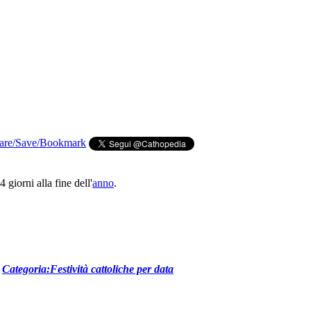
 giorni alla fine dell'
anno
.
e
Categoria:Festività cattoliche per data