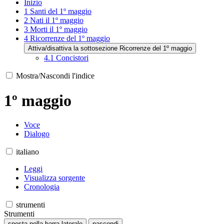
Inizio
1
Santi del 1º maggio
2
Nati il 1º maggio
3
Morti il 1º maggio
4
Ricorrenze del 1º maggio
Attiva/disattiva la sottosezione Ricorrenze del 1º maggio
4.1
Concistori
Mostra/Nascondi l'indice
1º maggio
Voce
Dialogo
italiano
Leggi
Visualizza sorgente
Cronologia
strumenti
Strumenti
sposta nella barra laterale
nascondi