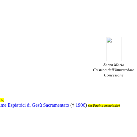
Santa Maria
Cristina dell'Immacolata
Concezione
le)
ime Espiatrici di Gesù Sacramentato
(†
1906
)
(in Pagina principale)