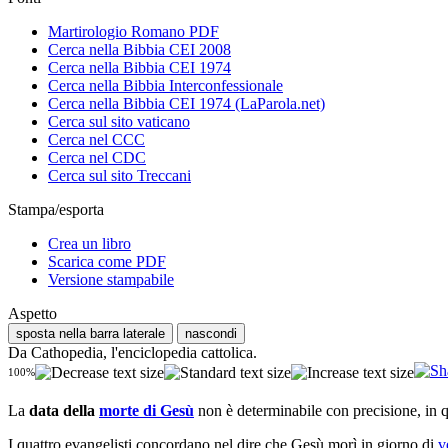
Martirologio Romano PDF
Cerca nella Bibbia CEI 2008
Cerca nella Bibbia CEI 1974
Cerca nella Bibbia Interconfessionale
Cerca nella Bibbia CEI 1974 (LaParola.net)
Cerca sul sito vaticano
Cerca nel CCC
Cerca nel CDC
Cerca sul sito Treccani
Stampa/esporta
Crea un libro
Scarica come PDF
Versione stampabile
Aspetto
sposta nella barra laterale
nascondi
Da Cathopedia, l'enciclopedia cattolica.
100%
La
data della
morte di Gesù
non è determinabile con precisione, in q
I quattro evangelisti concordano nel dire che Gesù morì in giorno di
v