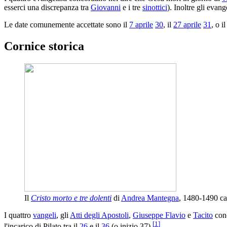
esserci una discrepanza tra
Giovanni
e i tre
sinottici
). Inoltre gli evang
Le date comunemente accettate sono il
7 aprile
30
, il
27 aprile
31
, o i
Cornice storica
Il
Cristo morto e tre dolenti
di
Andrea Mantegna
, 1480-1490 ca.
I quattro
vangeli
, gli
Atti degli Apostoli
,
Giuseppe Flavio
e
Tacito
conc
[
1
]
l'incarico di Pilato tra il
26
e il
36
(o inizio 37).