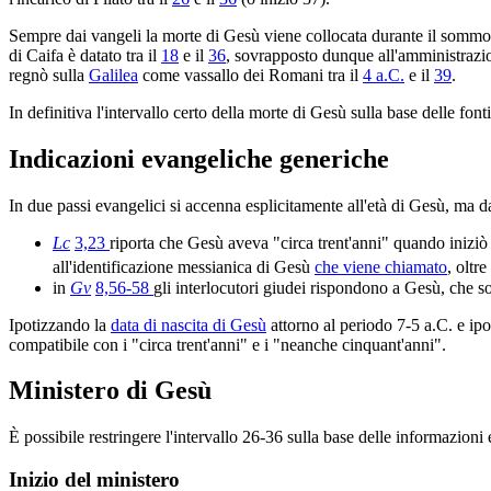
Sempre dai vangeli la morte di Gesù viene collocata durante il somm
di Caifa è datato tra il
18
e il
36
, sovrapposto dunque all'amministrazion
regnò sulla
Galilea
come vassallo dei Romani tra il
4 a.C.
e il
39
.
In definitiva l'intervallo certo della morte di Gesù sulla base delle fonti
Indicazioni evangeliche generiche
In due passi evangelici si accenna esplicitamente all'età di Gesù, ma dat
Lc
3,23
riporta che Gesù aveva "circa trent'anni" quando iniziò i
all'identificazione messianica di Gesù
che viene chiamato
, oltr
in
Gv
8,56-58
gli interlocutori giudei rispondono a Gesù, che 
Ipotizzando la
data di nascita di Gesù
attorno al periodo 7-5 a.C. e ipot
compatibile con i "circa trent'anni" e i "neanche cinquant'anni".
Ministero di Gesù
È possibile restringere l'intervallo 26-36 sulla base delle informazioni
Inizio del ministero