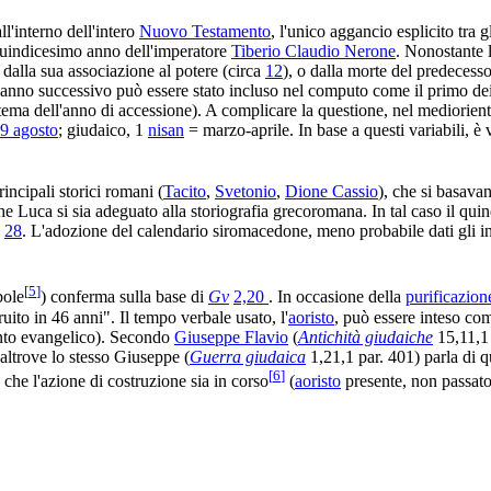
l'interno dell'intero
Nuovo Testamento
, l'unico aggancio esplicito tra gl
quindicesimo anno dell'imperatore
Tiberio Claudio Nerone
. Nonostante l
 dalla sua associazione al potere (circa
12
), o dalla morte del predecess
podanno successivo può essere stato incluso nel computo come il primo dei
tema dell'anno di accessione). A complicare la questione, nel medioriente
9 agosto
; giudaico, 1
nisan
= marzo-aprile. In base a questi variabili, è
rincipali storici romani (
Tacito
,
Svetonio
,
Dione Cassio
), che si basava
he Luca si sia adeguato alla storiografia grecoromana. In tal caso il quin
28
. L'adozione del calendario siromacedone, meno probabile dati gli in
[
5
]
bole
) conferma sulla base di
Gv
2,20
. In occasione della
purificazion
uito in 46 anni". Il tempo verbale usato, l'
aoristo
, può essere inteso co
ento evangelico). Secondo
Giuseppe Flavio
(
Antichità giudaiche
15,11,1 
altrove lo stesso Giuseppe (
Guerra giudaica
1,21,1 par. 401) parla di 
[
6
]
 che l'azione di costruzione sia in corso
(
aoristo
presente, non passato)