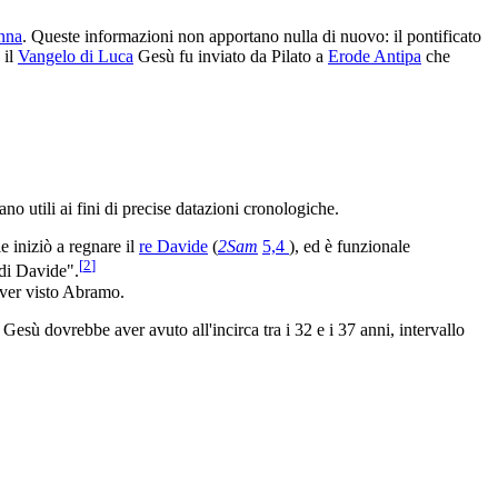
nna
. Queste informazioni non apportano nulla di nuovo: il pontificato
 il
Vangelo di Luca
Gesù fu inviato da Pilato a
Erode Antipa
che
no utili ai fini di precise datazioni cronologiche.
e iniziò a regnare il
re Davide
(
2Sam
5,4
), ed è funzionale
[
2
]
 di Davide".
aver visto Abramo.
 Gesù dovrebbe aver avuto all'incirca tra i 32 e i 37 anni, intervallo