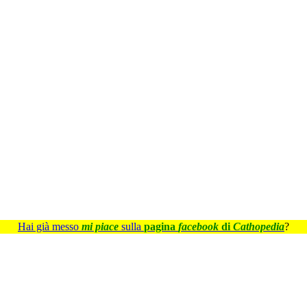
Hai già messo
mi piace
sulla
pagina
facebook
di
Cathopedia
?