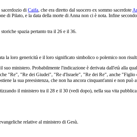
o sacerdozio di
Caifa
, che era diretto dal suocero ex sommo sacerdote
A
e di Pilato, e la data della morte di Anna non ci è nota. Infine secondo
 storiche spazia pertanto tra il 26 e il 36.
a la loro genericità e il loro significato simbolico o polemico non risulta
l suo ministero. Probabilmente l'indicazione è derivata dall'età alla qual
e che "Re", "Re dei Giudei", "Re d'Israele", "Re dei Re", anche "Figlio
sostiene la sua preesistenza, che non ha ancora cinquant'anni e non può 
izzando il ministero tra il 28 e il 30 (vedi dopo), nella sua vita pubblica
 evangeliche relative al ministero di Gesù.