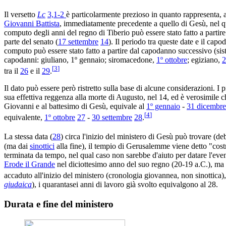
Il versetto
Lc
3,1-2
è particolarmente prezioso in quanto rappresenta, al
Giovanni Battista
, immediatamente precedente a quello di Gesù, nel 
computo degli anni del regno di Tiberio può essere stato fatto a partire
parte del senato (
17 settembre
14
). Il periodo tra queste date e il ca
computo può essere stato fatto a partire dal capodanno successivo (sis
capodanni: giuliano, 1º gennaio; siromacedone,
1º ottobre
; egiziano,
2
[
3
]
tra il
26
e il
29
.
Il dato può essere però ristretto sulla base di alcune considerazioni. I p
sua effettiva reggenza alla morte di Augusto, nel 14, ed è verosimile c
Giovanni e al battesimo di Gesù, equivale al
1º gennaio
-
31 dicembre
[
4
]
equivalente,
1º ottobre
27
-
30 settembre
28
.
La stessa data (
28
) circa l'inizio del ministero di Gesù può trovare (de
(ma dai
sinottici
alla fine), il tempio di Gerusalemme viene detto "costr
terminata da tempo, nel qual caso non sarebbe d'aiuto per datare l'ev
Erode il Grande
nel diciottesimo anno del suo regno (20-19 a.C.), ma 
accaduto all'inizio del ministero (cronologia giovannea, non sinottica),
giudaica
), i quarantasei anni di lavoro già svolto equivalgono al 28.
Durata e fine del ministero