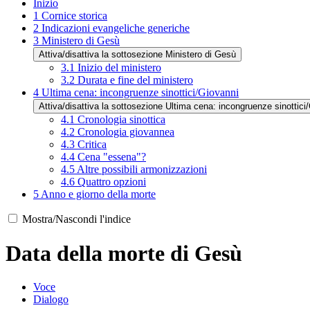
Inizio
1
Cornice storica
2
Indicazioni evangeliche generiche
3
Ministero di Gesù
Attiva/disattiva la sottosezione Ministero di Gesù
3.1
Inizio del ministero
3.2
Durata e fine del ministero
4
Ultima cena: incongruenze sinottici/Giovanni
Attiva/disattiva la sottosezione Ultima cena: incongruenze sinottici
4.1
Cronologia sinottica
4.2
Cronologia giovannea
4.3
Critica
4.4
Cena "essena"?
4.5
Altre possibili armonizzazioni
4.6
Quattro opzioni
5
Anno e giorno della morte
Mostra/Nascondi l'indice
Data della morte di Gesù
Voce
Dialogo