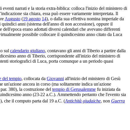
i eventi narrati e la storia extra-biblica: colloca l'inizio del ministero di
'indicazione sia chiara, essa può essere variamente interpretata. Il
ore
Augusto
(
19 agosto
14
), o dalla sua effettiva nomina imperiale da
 quindici anni (sistema dell'anno di non accessione), oppure il
 dell'epoca erano adottati diversi calendari che avevano differenti
 virtualmente possibile collocare il quindicesimo anno citato da Luca
no sul
calendario giuliano
, contavano gli anni di Tiberio a partire dalla
dicesimo anno di Tiberio, corrispondente all'inizio del ministero di
tenti storiografici di Luca, porta comunque a un periodo quasi
e del tempio
, collocata da
Giovanni
all'inizio del ministero di Gesù
me un'azione ancora in corso (ma solitamente indica un'azione
par. 380), la costruzione del
tempio di Gerusalemme
fu iniziata da
quindicesimo anno (23-22 a.C.). Ammettendo pertanto che l'evento sia
, che il computo parta dal 19 a.C. (
Antichità giudaiche
, non
Guerra