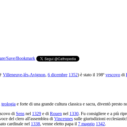
 †
Villeneuve-lès-Avignon
,
6 dicembre
1352
) è stato il 198º
vescovo
di
i
teologia
e forte di una grande cultura classica e sacra, diventò presto 
escovo di
Sens
nel
1329
e di
Rouen
nel
1330
. Fu consigliere e a più rip
avoce del clero all'assemblea di
Vincennes
sulle giurisdizioni ecclesiasti
ato cardinale nel
1338
, venne eletto papa il
7 maggio
1342
.