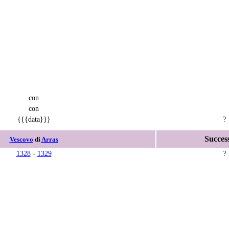
con
con
{{{data}}}
?
Succes
Vescovo
di
Arras
1328
-
1329
?