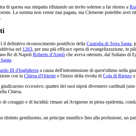
ra di questa sua simpatia rifiutando un invito solenne a far ritorno a
Ro
orone. La somma non venne mai pagata, ma Clemente potrebbe aver rite
.
ti
ì il definitivo riconoscimento pontificio della
Custodia di Terra Santa
, 
ddivisa nel
1263
, per una più efficace opera di evangelizzazione, in più
cano Re di Napoli
Roberto d'Angiò
che aveva ottenuto, dal Sultano di Eg
 Santa
.
rdo III d'Inghilterra
a causa dell'intromissione di quest'ultimo nella giur
cazione con la
Chiesa d'Oriente
e l'inizio della rivolta di
Cola di Rienzo
giudicarono eccessivo: quattro dei suoi nipoti divennero cardinali (uno 
ella Chiesa.
 di coraggio e di lucidità: rimase ad Avignone in piena epidemia, conda
un distinto gentiluomo, un principe munifico fino alla profusione, un patr