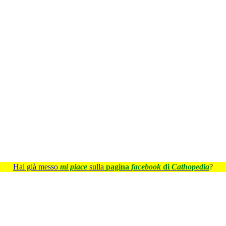
Hai già messo
mi piace
sulla
pagina
facebook
di
Cathopedia
?