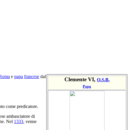
Roma
e
papa
francese
dal
Clemente VI,
O.S.B.
Papa
noto come predicatore.
rese ambasciatore di
che. Nel
1333
, venne