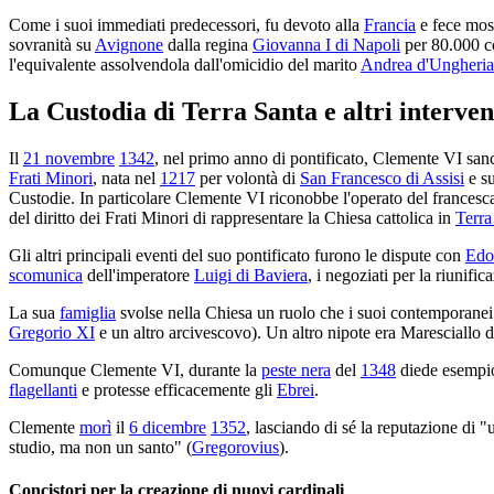
Come i suoi immediati predecessori, fu devoto alla
Francia
e fece most
sovranità su
Avignone
dalla regina
Giovanna I di Napoli
per 80.000 c
l'equivalente assolvendola dall'omicidio del marito
Andrea d'Ungheria
La Custodia di Terra Santa e altri interven
Il
21 novembre
1342
, nel primo anno di pontificato, Clemente VI sanc
Frati Minori
, nata nel
1217
per volontà di
San Francesco di Assisi
e su
Custodie. In particolare Clemente VI riconobbe l'operato del frances
del diritto dei Frati Minori di rappresentare la Chiesa cattolica in
Terra
Gli altri principali eventi del suo pontificato furono le dispute con
Edoa
scomunica
dell'imperatore
Luigi di Baviera
, i negoziati per la riunifi
La sua
famiglia
svolse nella Chiesa un ruolo che i suoi contemporanei 
Gregorio XI
e un altro arcivescovo). Un altro nipote era Maresciallo d
Comunque Clemente VI, durante la
peste nera
del
1348
diede esempio
flagellanti
e protesse efficacemente gli
Ebrei
.
Clemente
morì
il
6 dicembre
1352
, lasciando di sé la reputazione di "
studio, ma non un santo" (
Gregorovius
).
Concistori per la creazione di nuovi cardinali