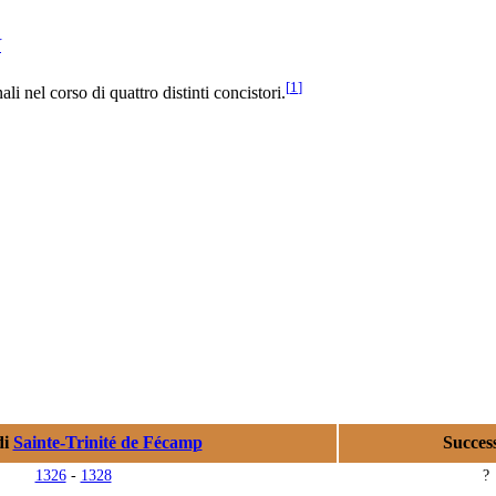
I
[
1
]
i nel corso di quattro distinti concistori.
di
Sainte-Trinité de Fécamp
Succes
1326
-
1328
?