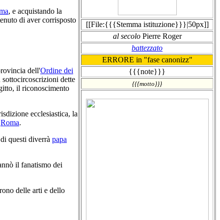
ma
, e acquistando la
nuto di aver corrisposto
[[File:{{{Stemma istituzione}}}|50px]]
al secolo
Pierre Roger
battezzato
ERRORE in "fase canonizz"
provincia dell'
Ordine dei
{{{note}}}
 sottocircoscrizioni dette
{{{motto}}}
itto, il riconoscimento
isdizione ecclesiastica, la
a
Roma
.
di questi diverrà
papa
nnò il fanatismo dei
ono delle arti e dello