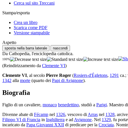
Cerca sul sito Treccani
Stampa/esporta
Crea un libro
Scarica come PDF
Versione stampabile
Aspetto
sposta nella barra laterale
nascondi
Da Cathopedia, l'enciclopedia cattolica.
100%
(Reindirizzamento da
Clemente VI
)
Clemente VI
, al secolo
Pierre Roger
(
Rosiers-d'Égletons
,
1291
ca.;
1342
alla
morte
(quarto dei
Papi di Avignone
).
Biografia
Figlio di un cavaliere,
monaco
benedettino
, studiò a
Parigi
. Maestro d
Divenne abate di
Fécamp
nel
1326
, vescovo di
Arras
nel
1328
, arciv
Filippo VI di Francia
in
Inghilterra
e ad
Avignone
. Nel
1329
, fu port
incaricato da
Papa Giovanni XXII
di predicare per la
Crociata
. Nomin