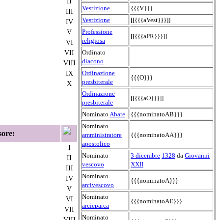
II
Vestizione
{{{V}}}
III
Vestizione
[[{{{aVest}}}]]
IV
Professione
V
[[{{{aPR}}}]]
religiosa
VI
Ordinato
VII
diacono
VIII
Ordinazione
IX
{{{O}}}
presbiterale
X
Ordinazione
[[{{{aO}}}]]
presbiterale
Nominato
Abate
{{{nominatoAB}}}
Nominato
sore:
amministratore
{{{nominatoAA}}}
apostolico
I
Nominato
3 dicembre
1328
da
Giovanni
II
vescovo
XXII
III
Nominato
IV
{{{nominatoA}}}
arcivescovo
V
Nominato
VI
{{{nominatoAE}}}
arcieparca
VII
Nominato
VIII