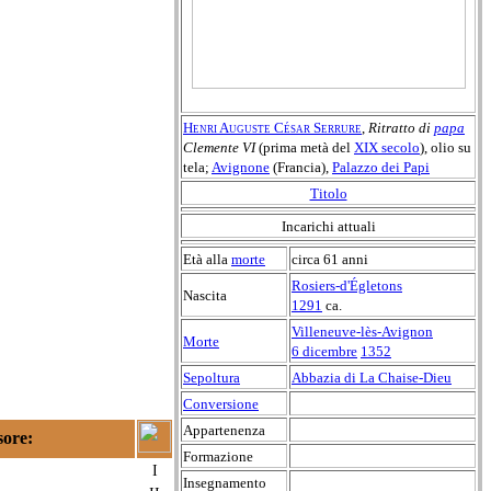
Henri Auguste César Serrure
,
Ritratto di
papa
Clemente VI
(prima metà del
XIX secolo
), olio su
tela;
Avignone
(Francia),
Palazzo dei Papi
Titolo
Incarichi attuali
Età alla
morte
circa 61 anni
Rosiers-d'Égletons
Nascita
1291
ca.
Villeneuve-lès-Avignon
Morte
6 dicembre
1352
Sepoltura
Abbazia di La Chaise-Dieu
Conversione
Appartenenza
sore:
Formazione
I
Insegnamento