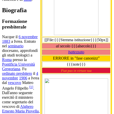
Biografia
Formazione
presbiterale
Nacque il
6 novembre
[[File:{{{Stemma istituzione}}}|50px]]
1883
a Ivrea. Entrato
al secolo
{{{alsecolo}}}
nel
seminario
diocesano, approfondì
battezzato
gli studi teologici a
ERRORE in "fase canonizz"
Roma
presso la
{{{note}}}
Pontificia Università
Gregoriana
. Fu
Fiat pax in virtute tua
ordinato presbitero
il
4
novembre
1906
a Ivrea
dal
vescovo
Matteo
[
1
]
Angelo Filipello
.
Dall'anno seguente
esercitò il ministero
come segretario del
vescovo di
Alghero
Ernesto Maria Piovella
,