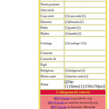
Nomi postumi
Altri titoli
Casa reale
{{{casa reale}}}
Dinastia
{{{dinastia}}}
Padre
{{{padre}}}
Madre
{{{madre}}}
Coniuge
{{{coniuge 1}}}
Consorte
Consorte di
Figli
Religione
{{{religione}}}
Motto reale
{{{motto reale}}}
[[File:
Firma
{{{firma}}}|150x150px]]
Collegamenti esterni
(
)
Scheda
su
gcatholic.org
EN
(
)
Scheda
su
catholic-hierarchy.org
EN
(
)
Scheda
su
Salvador Miranda
EN