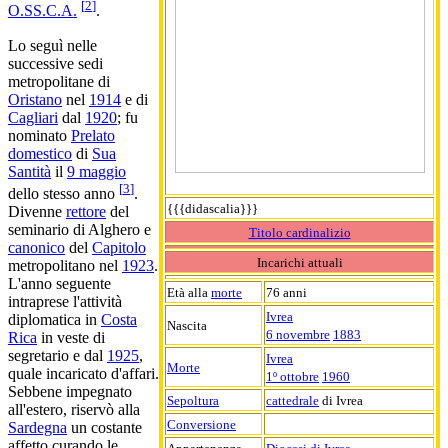
[
2
]
O.SS.C.A.
.
Lo seguì nelle
successive sedi
metropolitane di
Oristano
nel
1914
e di
Cagliari
dal
1920
; fu
nominato
Prelato
domestico
di
Sua
Santità
il
9 maggio
[
3
]
dello stesso anno
.
{{{didascalia}}}
Divenne
rettore
del
seminario di Alghero e
Titolo cardinalizio
canonico
del
Capitolo
Incarichi attuali
metropolitano nel
1923
.
L'anno seguente
Età alla
morte
76 anni
intraprese l'attività
Ivrea
diplomatica in
Costa
Nascita
6 novembre
1883
Rica
in veste di
segretario e dal
1925
,
Ivrea
Morte
quale incaricato d'affari.
1º ottobre
1960
Sebbene impegnato
Sepoltura
cattedrale
di Ivrea
all'estero, riservò alla
Conversione
Sardegna
un costante
affetto curando le