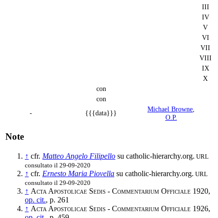
III
IV
V
VI
VII
VIII
IX
X
con
con
Michael Browne
,
-
{{{data}}}
O.P.
Note
↑
cfr.
Matteo Angelo Filipello
su catholic-hierarchy.org.
URL
consultato il 29-09-2020
↑
cfr.
Ernesto Maria Piovella
su catholic-hierarchy.org.
URL
consultato il 29-09-2020
↑
Acta Apostolicae Sedis - Commentarium Officiale
1920,
op. cit.
, p. 261
↑
Acta Apostolicae Sedis - Commentarium Officiale
1926,
op. cit.
, p. 459