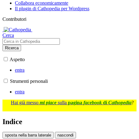
Collabora economicamente
Il plugin di Cathopedia per Wordpress
Contributori
Cerca
Ricerca
Aspetto
entra
Strumenti personali
entra
Hai già messo
mi piace
sulla
pagina
facebook
di
Cathopedia
?
Indice
sposta nella barra laterale
nascondi