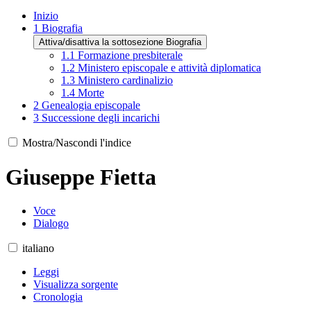
Inizio
1
Biografia
Attiva/disattiva la sottosezione Biografia
1.1
Formazione presbiterale
1.2
Ministero episcopale e attività diplomatica
1.3
Ministero cardinalizio
1.4
Morte
2
Genealogia episcopale
3
Successione degli incarichi
Mostra/Nascondi l'indice
Giuseppe Fietta
Voce
Dialogo
italiano
Leggi
Visualizza sorgente
Cronologia