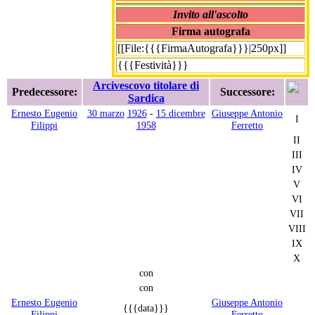
Invito all'ascolto
Firma autografa
[[File:{{{FirmaAutografa}}}|250px]]
{{{Festività}}}
Arcivescovo titolare di
Predecessore:
Successore:
Sardica
Ernesto Eugenio
30 marzo
1926
-
15 dicembre
Giuseppe Antonio
I
Filippi
1958
Ferretto
II
III
IV
V
VI
VII
VIII
IX
X
con
con
Ernesto Eugenio
Giuseppe Antonio
{{{data}}}
Filippi
Ferretto