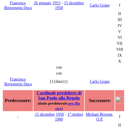
Francesco
26 gennaio
1953
-
15 dicembre
Carlo Grano
I
Borgongini Duca
1958
II
III
IV
V
VI
VII
VIII
IX
X
con
con
Francesco
{{{data}}}
Carlo Grano
Borgongini Duca
Cardinale presbitero di
San Paolo alla Regola
Predecessore:
Successore:
(titolo presbiterale
pro illa
vice
)
15 dicembre
1958
-
1º ottobre
Michael Browne
,
-
I
1960
O.P.
II