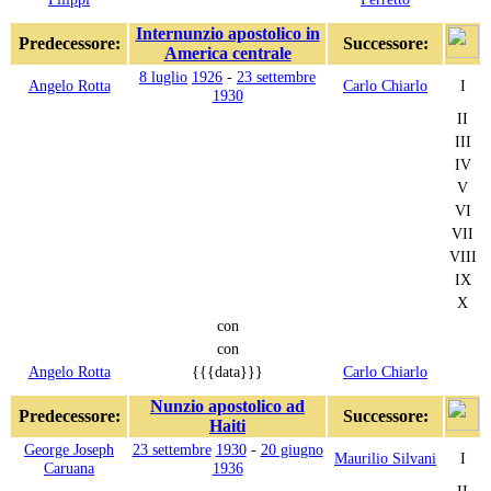
Internunzio apostolico in
Predecessore:
Successore:
America centrale
8 luglio
1926
-
23 settembre
Angelo Rotta
Carlo Chiarlo
I
1930
II
III
IV
V
VI
VII
VIII
IX
X
con
con
Angelo Rotta
{{{data}}}
Carlo Chiarlo
Nunzio apostolico ad
Predecessore:
Successore:
Haiti
George Joseph
23 settembre
1930
-
20 giugno
Maurilio Silvani
I
Caruana
1936
II