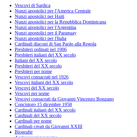
Vescovi di Sardica
Nunzi apostolici per l'America Centrale
Nunzi apostolici per Haiti
Nunzi apostolici per la Repubblica Dominicana
Nunzi apostolici per l'Argentina
Nunzi apostolici per il Paraguay
Nunzi apostolici per l'Italia
Cardinali diaconi di San Paolo alla Regola
Presbiteri ordinati nel 1906
Presbiteri italiani del XX secolo
Italiani del XX secolo
Presbiteri del XX secolo
Presbiteri per nome
Vescovi consacrati nel 1926
Vescovi italiani del XX secolo
Vescovi del XX secolo
Vescovi per nome
Vescovi consacrati da Giovanni Vincenzo Bonzano
Concistoro 15 dicembre 1958
Cardinali italiani del XX secolo
Cardinali del XX secolo
Cardinali per nome
Cardinali creati da Giovanni XXIII
Biografie