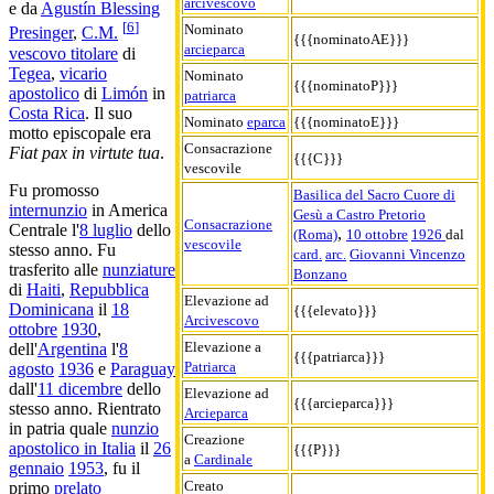
arcivescovo
e da
Agustín Blessing
[
6
]
Nominato
Presinger
,
C.M.
{{{nominatoAE}}}
arcieparca
vescovo titolare
di
Tegea
,
vicario
Nominato
{{{nominatoP}}}
apostolico
di
Limón
in
patriarca
Costa Rica
. Il suo
Nominato
eparca
{{{nominatoE}}}
motto episcopale era
Consacrazione
Fiat pax in virtute tua
.
{{{C}}}
vescovile
Fu promosso
Basilica del Sacro Cuore di
internunzio
in America
Gesù a Castro Pretorio
Consacrazione
Centrale l'
8 luglio
dello
,
(Roma)
10 ottobre
1926
dal
vescovile
stesso anno. Fu
card.
arc.
Giovanni Vincenzo
trasferito alle
nunziature
Bonzano
di
Haiti
,
Repubblica
Elevazione ad
Dominicana
il
18
{{{elevato}}}
Arcivescovo
ottobre
1930
,
Elevazione a
dell'
Argentina
l'
8
{{{patriarca}}}
Patriarca
agosto
1936
e
Paraguay
dall'
11 dicembre
dello
Elevazione ad
{{{arcieparca}}}
stesso anno. Rientrato
Arcieparca
in patria quale
nunzio
Creazione
apostolico in Italia
il
26
{{{P}}}
a
Cardinale
gennaio
1953
, fu il
Creato
primo
prelato