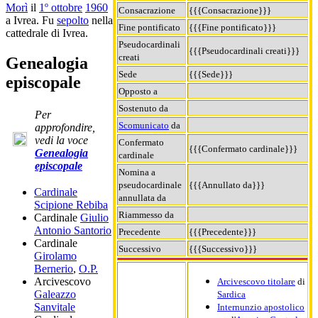
Morì
il
1º ottobre
1960
Consacrazione
{{{Consacrazione}}}
a Ivrea. Fu
sepolto
nella
Fine pontificato
{{{Fine pontificato}}}
cattedrale di Ivrea.
Pseudocardinali
{{{Pseudocardinali creati}}}
creati
Genealogia
Sede
{{{Sede}}}
episcopale
Opposto a
Sostenuto da
Per
Scomunicato
da
approfondire,
vedi la voce
Confermato
{{{Confermato cardinale}}}
Genealogia
cardinale
episcopale
Nomina a
pseudocardinale
{{{Annullato da}}}
Cardinale
annullata da
Scipione Rebiba
Riammesso da
Cardinale
Giulio
Antonio Santorio
Precedente
{{{Precedente}}}
Cardinale
Successivo
{{{Successivo}}}
Girolamo
Bernerio
,
O.P.
Arcivescovo
Arcivescovo titolare
di
Galeazzo
Sardica
Sanvitale
Internunzio apostolico