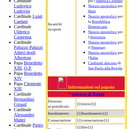
Cardinale
per l'
America Centrale
Ludovico
Nunzio apostolico
per
Ludovisi
Haiti
Cardinale
Luigi
Nunzio apostolico
per
Caetani
la
Repubblica
Incarichi
Cardinale
Dominicana
ricoperti
Ulderico
Nunzio apostolico
per
Carpegna
l'
Argentina
Cardinale
Nunzio apostolico
per
Paluzzo Paluzzi
il
Paraguay
Altieri degli
Nunzio apostolico
per
Albertoni
l'
Italia
Papa
Benedetto
Cardinale diacono
di
XIII
,
O.P.
San Paolo alla Regola
Papa
Benedetto
XIV
Papa
Clemente
Informazioni sul papato
XIII
°
vescovo di Roma
Cardinale
Bernardino
Elezione
{{{inizio}}}
Giraud
al pontificato
Cardinale
Insediamento
{{{Insediamento}}}
Alessandro
Mattei
Consacrazione
{{{consacrazione}}}
Cardinale
Pietro
{{{fine}}}