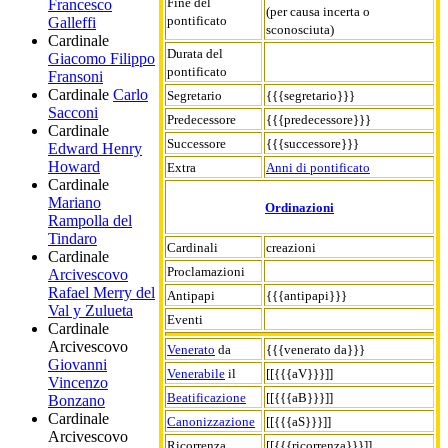
Fine del
Francesco
(per causa incerta o
pontificato
Galleffi
sconosciuta)
Cardinale
Durata del
Giacomo Filippo
pontificato
Fransoni
Cardinale
Carlo
Segretario
{{{segretario}}}
Sacconi
Predecessore
{{{predecessore}}}
Cardinale
Successore
{{{successore}}}
Edward Henry
Howard
Extra
Anni di pontificato
Cardinale
Mariano
Ordinazioni
Rampolla del
Tindaro
Cardinali
creazioni
Cardinale
Proclamazioni
Arcivescovo
Rafael Merry del
Antipapi
{{{antipapi}}}
Val y Zulueta
Eventi
Cardinale
Arcivescovo
Venerato
da
{{{venerato da}}}
Giovanni
Venerabile
il
[[{{{aV}}}]]
Vincenzo
Beatificazione
[[{{{aB}}}]]
Bonzano
Cardinale
Canonizzazione
[[{{{aS}}}]]
Arcivescovo
Ricorrenza
[[{{{ricorrenza}}}]]