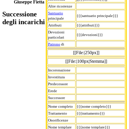
Giuseppe Fietta
Altre ricorrenze
Successione
Santuario
{{{santuario principale}}}
principale
degli incarichi
Attributi
{{{attributi}}}
Devozioni
{{{devozioni}}}
particolari
Patrono
di
[[File:|250px]]
[[File:|100px|Stemma]]
Incoronazione
Investitura
Predecessore
Erede
Successore
Nome completo
{{{nome completo}}}
Trattamento
{{{trattamento}}}
Onorificenze
Nome templare
{{{nome templare}}}