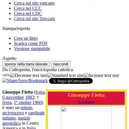
Cerca sul sito vaticano
Cerca nel CCC
Cerca nel CDC
Cerca sul sito Treccani
Stampa/esporta
Crea un libro
Scarica come PDF
Versione stampabile
Aspetto
sposta nella barra laterale
nascondi
Da Cathopedia, l'enciclopedia cattolica.
100%
Giuseppe Fietta
(
Ivrea
,
Giuseppe Fietta
6 novembre
1883
; †
Cardinale
Ivrea
,
1º ottobre
1960
)
è stato un
rettore
,
arcivescovo
e
cardinale
italiano
,
nunzio
apostolico
in Centro
America e in
Italia
.