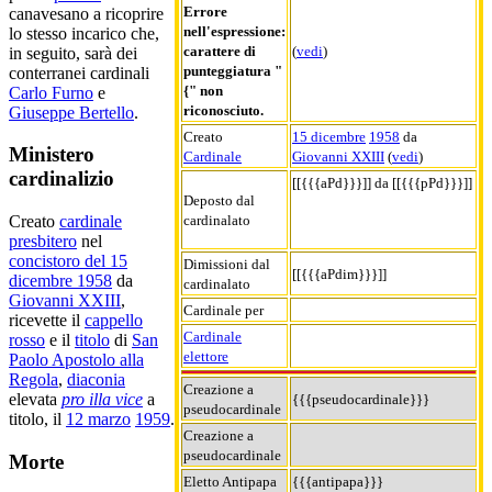
Errore
canavesano a ricoprire
nell'espressione:
lo stesso incarico che,
carattere di
(
vedi
)
in seguito, sarà dei
punteggiatura "
conterranei cardinali
{" non
Carlo Furno
e
riconosciuto.
Giuseppe Bertello
.
Creato
15 dicembre
1958
da
Ministero
Cardinale
Giovanni XXIII
(
vedi
)
cardinalizio
[[{{{aPd}}}]] da [[{{{pPd}}}]]
Deposto dal
cardinalato
Creato
cardinale
presbitero
nel
concistoro del 15
Dimissioni dal
[[{{{aPdim}}}]]
dicembre 1958
da
cardinalato
Giovanni XXIII
,
Cardinale per
ricevette il
cappello
Cardinale
rosso
e il
titolo
di
San
elettore
Paolo Apostolo alla
Regola
,
diaconia
Creazione a
elevata
pro illa vice
a
{{{pseudocardinale}}}
pseudocardinale
titolo, il
12 marzo
1959
.
Creazione a
pseudocardinale
Morte
Eletto Antipapa
{{{antipapa}}}