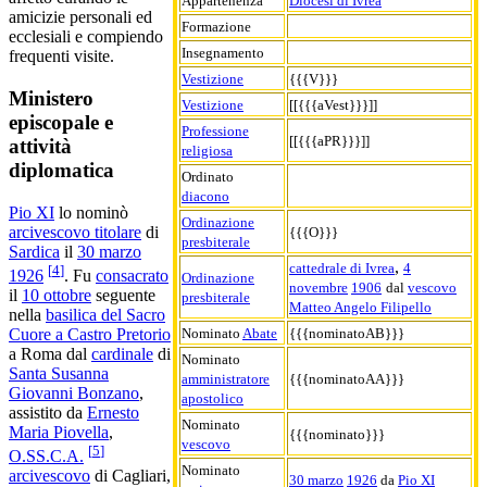
Appartenenza
Diocesi di Ivrea
amicizie personali ed
Formazione
ecclesiali e compiendo
Insegnamento
frequenti visite.
Vestizione
{{{V}}}
Ministero
Vestizione
[[{{{aVest}}}]]
episcopale e
Professione
[[{{{aPR}}}]]
attività
religiosa
diplomatica
Ordinato
diacono
Pio XI
lo nominò
Ordinazione
arcivescovo titolare
di
{{{O}}}
presbiterale
Sardica
il
30 marzo
,
cattedrale di Ivrea
4
[
4
]
1926
. Fu
consacrato
Ordinazione
novembre
1906
dal
vescovo
il
10 ottobre
seguente
presbiterale
Matteo Angelo Filipello
nella
basilica del Sacro
Nominato
Abate
{{{nominatoAB}}}
Cuore a Castro Pretorio
a Roma dal
cardinale
di
Nominato
Santa Susanna
amministratore
{{{nominatoAA}}}
Giovanni Bonzano
,
apostolico
assistito da
Ernesto
Nominato
Maria Piovella
,
{{{nominato}}}
vescovo
[
5
]
O.SS.C.A.
Nominato
arcivescovo
di Cagliari,
30 marzo
1926
da
Pio XI