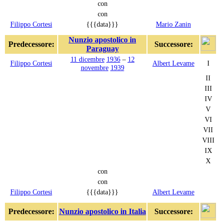
con
con
Filippo Cortesi
{{{data}}}
Mario Zanin
Nunzio apostolico in
Predecessore:
Successore:
Paraguay
11 dicembre
1936
–
12
Filippo Cortesi
Albert Levame
I
novembre
1939
II
III
IV
V
VI
VII
VIII
IX
X
con
con
Filippo Cortesi
{{{data}}}
Albert Levame
Predecessore:
Nunzio apostolico in Italia
Successore: