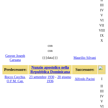
III
IV
V
VI
VII
VIII
IX
X
con
con
George Joseph
{{{data}}}
Maurilio Silvani
Caruana
Nunzio apostolico nella
Predecessore:
Successore:
Repubblica Dominicana
Rocco Cocchia
,
23 settembre
1930
-
20 giugno
Alfredo Pacini
I
O.F.M. Cap.
1936
II
III
IV
V
VI