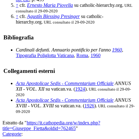
↑
cfr.
Ernesto Maria Piovella
su catholic-hierarchy.org.
URL
consultato il 29-09-2020
↑
cfr.
Agustín Blessing Presinger
su catholic-
hierarchy.org.
URL consultato il 29-09-2020
Bibliografia
Cardinali defunti. Annuario pontificio per l'anno
1960
,
Tipografia Poliglotta Vaticana
,
Roma
,
1960
Collegamenti esterni
Acta Apostolicae Sedis - Commentarium Officiale
ANNUS
XII - VOL. XII
su vatican.va. (
1924
).
URL consultato il 29-09-
2020
Acta Apostolicae Sedis - Commentarium Officiale
ANNUS
XVIII - VOL. XVIII
su vatican.va. (
1926
).
URL consultato il 29-
09-2020
Estratto da "
https://it.cathopedia.org/w/index.php?
title=Giuseppe_Fietta&oldid=762465
"
Categorie
: