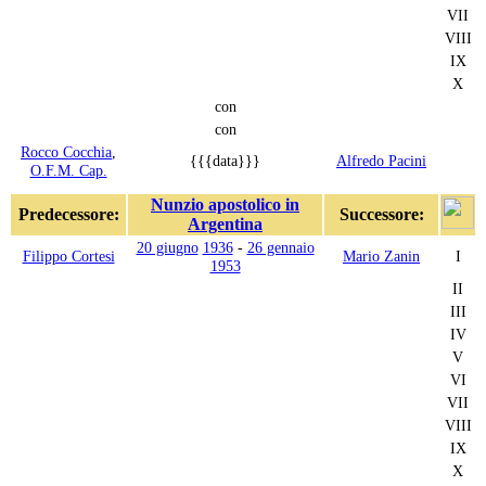
VII
VIII
IX
X
con
con
Rocco Cocchia
,
{{{data}}}
Alfredo Pacini
O.F.M. Cap.
Nunzio apostolico in
Predecessore:
Successore:
Argentina
20 giugno
1936
-
26 gennaio
Filippo Cortesi
Mario Zanin
I
1953
II
III
IV
V
VI
VII
VIII
IX
X