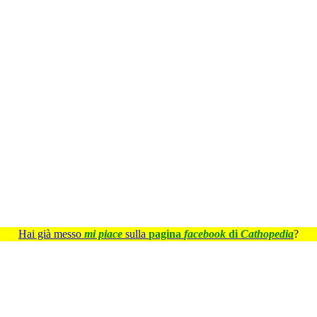
Hai già messo
mi piace
sulla
pagina
facebook
di
Cathopedia
?