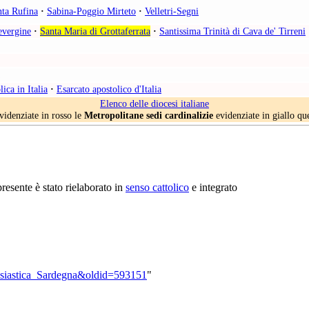
nta Rufina
·
Sabina-Poggio Mirteto
·
Velletri-Segni
vergine
·
Santa Maria di Grottaferrata
·
Santissima Trinità di Cava de' Tirreni
ica in Italia
·
Esarcato apostolico d'Italia
Elenco delle diocesi italiane
videnziate in rosso le
Metropolitane sedi cardinalizie
evidenziate in giallo q
 presente è stato rielaborato in
senso cattolico
e integrato
clesiastica_Sardegna&oldid=593151
"