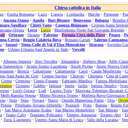
Chiesa cattolica in Italia
ia
·
Emilia Romagna
·
Lazio
·
Liguria
·
Lombardia
·
Marche
·
Piemonte
·
Pug
·
Ancona-Osimo
·
Aquila
·
Bari-Bitonto
·
Benevento
·
Bologna
·
Brindisi-
nzaro-Squillace
·
Chieti-Vasto
·
Cosenza-Bisignano
·
Crotone-Santa Severin
anciano-Ortona
·
Lecce
·
Lucca
·
Manfredonia-Vieste-San Giovanni Rotondo
·
oli
·
Oristano
·
Otranto
·
Palermo
·
Perugia-Città della Pieve
·
Pesaro
·
Pe
nna-Cervia
·
Reggio Calabria-Bova
·
Rossano-Cariati
·
Salerno-Campagna
a
·
Sassari
·
Siena-Colle di Val d'Elsa-Montalcino
·
Siracusa
·
Sorrento-Cas
ine
·
Urbino-Urbania-Sant'Angelo in Vado
·
Vercelli
·
Albenga–Imperia
·
Ales–Terralba
·
Alessandria
·
Alghero–Bosa
·
Alife–Caia
a–Sansepolcro
·
Ariano Irpino–Lacedonia
·
Ascoli Piceno
·
Assisi–Nocera Umb
essanone
·
Brescia
·
Caltagirone
·
Caltanissetta
·
Carpi
·
Casale Monferrato
·
C
ese–Sant'Agata de' Goti
·
Cesena–Sarsina
·
Chiavari
·
Chioggia
·
Città di Caste
Crema
·
Cremona
·
Cuneo-Fossano
·
Fabriano–Matelica
·
Faenza–Modigliana
rentino
·
Grosseto
·
Gubbio
·
Iglesias
·
Imola
·
Ischia
·
Isernia–Venafro
·
Ivre
vorno
·
Locri–Gerace
·
Lodi
·
Lucera–Troia
·
Macerata–Tolentino–Recanati–C
Melfi-Rapolla-Venosa
·
Mileto-Nicotera-Tropea
·
Molfetta-Ruvo-Giovinazzo-T
arno
·
Nola
·
Noto
·
Novara
·
Nuoro
·
Oppido Mamertina–Palmi
·
Oria
·
Orvie
Pistoia
·
Pitigliano–Sovana–Orbetello
·
Pozzuoli
·
Prato
·
Ragusa
·
Reggio Em
o
·
San Marco Argentano-Scalea
·
San Marino-Montefeltro
·
San Miniato
·
San
sa
·
Teano–Calvi
·
Teggiano–Policastro
·
Tempio–Ampurias
·
Teramo–Atri
·
T
·
Tursi–Lagonegro
·
Ugento–Santa Maria di Leuca
·
Vallo della Lucania
·
Ven