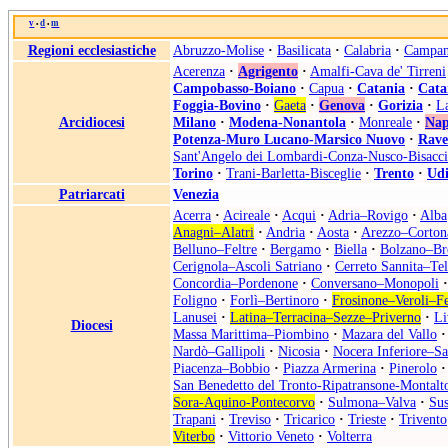
v
d
m
•
•
Regioni ecclesiastiche
Abruzzo-Molise
·
Basilicata
·
Calabria
·
Campan
Acerenza
·
Agrigento
·
Amalfi-Cava de' Tirreni
Campobasso-Boiano
·
Capua
·
Catania
·
Cata
Foggia-Bovino
·
Gaeta
·
Genova
·
Gorizia
·
L
Arcidiocesi
Milano
·
Modena-Nonantola
·
Monreale
·
Nap
Potenza-Muro Lucano-Marsico Nuovo
·
Rave
Sant'Angelo dei Lombardi-Conza-Nusco-Bisacci
Torino
·
Trani-Barletta-Bisceglie
·
Trento
·
Ud
Patriarcati
Venezia
Acerra
·
Acireale
·
Acqui
·
Adria–Rovigo
·
Alba
Anagni–Alatri
·
Andria
·
Aosta
·
Arezzo–Corton
Belluno–Feltre
·
Bergamo
·
Biella
·
Bolzano–Br
Cerignola–Ascoli Satriano
·
Cerreto Sannita–Tel
Concordia–Pordenone
·
Conversano–Monopoli
·
Foligno
·
Forlì–Bertinoro
·
Frosinone–Veroli–Fe
Lanusei
·
Latina–Terracina–Sezze–Priverno
·
Li
Diocesi
Massa Marittima–Piombino
·
Mazara del Vallo
·
Nardò–Gallipoli
·
Nicosia
·
Nocera Inferiore–S
Piacenza–Bobbio
·
Piazza Armerina
·
Pinerolo
·
San Benedetto del Tronto-Ripatransone-Montalt
Sora-Aquino-Pontecorvo
·
Sulmona–Valva
·
Su
Trapani
·
Treviso
·
Tricarico
·
Trieste
·
Trivento
Viterbo
·
Vittorio Veneto
·
Volterra