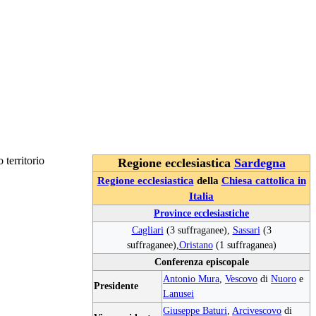
o territorio
Regione ecclesiastica
Sardegna
Regione ecclesiastica
della
Chiesa cattolica in
Italia
Province ecclesiastiche
Cagliari
(3 suffraganee),
Sassari
(3
suffraganee),
Oristano
(1 suffraganea)
Conferenza episcopale
Antonio Mura
,
Vescovo
di
Nuoro
e
Presidente
Lanusei
Giuseppe Baturi
,
Arcivescovo
di