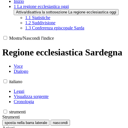
Inizio
1
La regione ecclesiastica oggi
Attiva/disattiva la sottosezione La regione ecclesiastica oggi
1.1
Statistiche
1.2
Suddivisione
1.3
Conferenza episcopale Sarda
Mostra/Nascondi l'indice
Regione ecclesiastica Sardegna
Voce
Dialogo
italiano
Leggi
Visualizza sorgente
Cronologia
strumenti
Strumenti
sposta nella barra laterale
nascondi