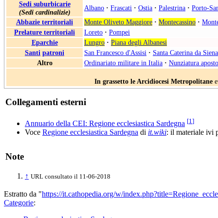
Sedi suburbicarie
Albano
·
Frascati
·
Ostia
·
Palestrina
·
Porto-Sa
(Sedi cardinalizie)
Abbazie territoriali
Monte Oliveto Maggiore
·
Montecassino
·
Monte
Prelature territoriali
Loreto
·
Pompei
Eparchie
Lungro
·
Piana degli Albanesi
Santi
patroni
San Francesco d'Assisi
·
Santa Caterina da Siena
Altro
Ordinariato militare in Italia
·
Nunziatura apostol
In grassetto le Arcidiocesi Metropolitane
e
Collegamenti esterni
[
1
]
Annuario della CEI: Regione ecclesiastica Sardegna
Voce
Regione ecclesiastica Sardegna
di
it.wiki
: il materiale ivi
Note
↑
URL consultato il 11-06-2018
Estratto da "
https://it.cathopedia.org/w/index.php?title=Regione_ec
Categorie
: