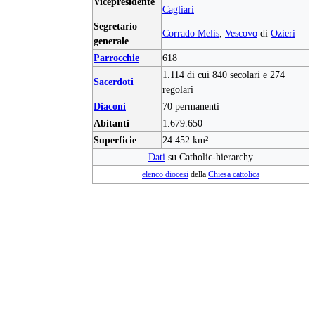
Vicepresidente
Cagliari
Segretario
Corrado Melis
,
Vescovo
di
Ozieri
generale
Parrocchie
618
1.114 di cui 840 secolari e 274
Sacerdoti
regolari
Diaconi
70 permanenti
Abitanti
1.679.650
Superficie
24.452 km²
Dati
su Catholic-hierarchy
elenco diocesi
della
Chiesa cattolica