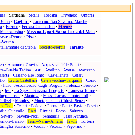
lia
·
Sardegna
·
Sicilia
·
Toscana
·
Triveneto
·
Umbria
Ostuni
·
Cagliari
·
Camerino-San Severino Marche
·
a
·
Fermo
·
Ferrara-Comacchio
·
Firenze
·
Matera-Irsina
·
Messina-Lipari-Santa Lucia del Mela
·
scara-Penne
·
Pisa
·
-Acerno
·
tellammare di Stabia
·
Spoleto-Norcia
·
Taranto
·
zzo
·
Altamura–Gravina–Acquaviva delle Fonti
·
ra–Gualdo Tadino
·
Asti
·
Avellino
·
Aversa
·
Avezzano
·
aserta
·
Cassano allo Ionio
·
Castellaneta
·
Cefalù
·
llo
·
Civita Castellana
·
Civitavecchia–Tarquinia
·
Como
·
·
Fano–Fossombrone–Cagli–Pergola
·
Fidenza
·
Fiesole
·
a
·
Jesi
·
La Spezia–Sarzana–Brugnato
·
Lamezia Terme
·
ingoli–Treia
·
Mantova
·
Massa Carrara–Pontremoli
·
erlizzi
·
Mondovì
·
Montepulciano-Chiusi-Pienza
·
to–Todi
·
Ozieri
·
Padova
·
Parma
·
Patti
·
Pavia
·
Pescia
·
ilia–Guastalla
·
Rieti
·
Rimini
·
Roma
·
Saluzzo
·
 Severo
·
Savona–Noli
·
Senigallia
·
Sessa Aurunca
·
ermoli–Larino
·
Terni–Narni–Amelia
·
Tivoli
·
Tortona
·
timiglia-Sanremo
·
Verona
·
Vicenza
·
Vigevano
·