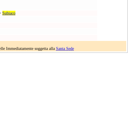
·
Subiaco
uelle Immediatamente soggetta alla
Santa Sede