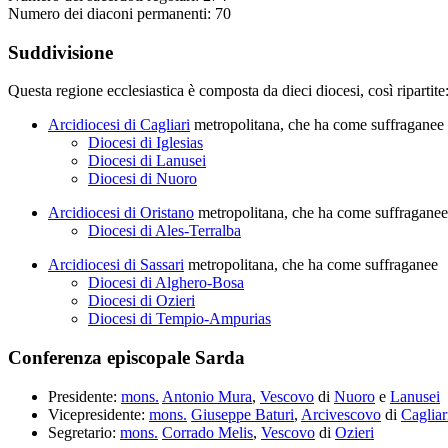
Numero dei diaconi permanenti: 70
Suddivisione
Questa regione ecclesiastica è composta da dieci diocesi, così ripartite
Arcidiocesi di Cagliari
metropolitana, che ha come suffraganee
Diocesi di Iglesias
Diocesi di Lanusei
Diocesi di Nuoro
Arcidiocesi di Oristano
metropolitana, che ha come suffraganee
Diocesi di Ales-Terralba
Arcidiocesi di Sassari
metropolitana, che ha come suffraganee
Diocesi di Alghero-Bosa
Diocesi di Ozieri
Diocesi di Tempio-Ampurias
Conferenza episcopale Sarda
Presidente:
mons.
Antonio Mura
,
Vescovo
di
Nuoro
e
Lanusei
Vicepresidente:
mons.
Giuseppe Baturi
,
Arcivescovo
di
Cagliar
Segretario:
mons.
Corrado Melis
,
Vescovo
di
Ozieri