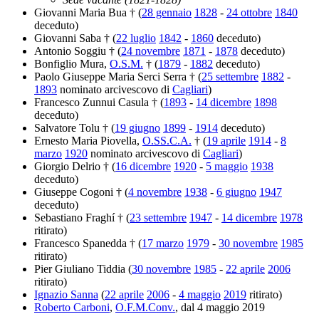
Giovanni Maria Bua † (
28 gennaio
1828
-
24 ottobre
1840
deceduto)
Giovanni Saba † (
22 luglio
1842
-
1860
deceduto)
Antonio Soggiu † (
24 novembre
1871
-
1878
deceduto)
Bonfiglio Mura,
O.S.M.
† (
1879
-
1882
deceduto)
Paolo Giuseppe Maria Serci Serra † (
25 settembre
1882
-
1893
nominato arcivescovo di
Cagliari
)
Francesco Zunnui Casula † (
1893
-
14 dicembre
1898
deceduto)
Salvatore Tolu † (
19 giugno
1899
-
1914
deceduto)
Ernesto Maria Piovella,
O.SS.C.A.
† (
19 aprile
1914
-
8
marzo
1920
nominato arcivescovo di
Cagliari
)
Giorgio Delrio † (
16 dicembre
1920
-
5 maggio
1938
deceduto)
Giuseppe Cogoni † (
4 novembre
1938
-
6 giugno
1947
deceduto)
Sebastiano Fraghí † (
23 settembre
1947
-
14 dicembre
1978
ritirato)
Francesco Spanedda † (
17 marzo
1979
-
30 novembre
1985
ritirato)
Pier Giuliano Tiddia (
30 novembre
1985
-
22 aprile
2006
ritirato)
Ignazio Sanna
(
22 aprile
2006
-
4 maggio
2019
ritirato)
Roberto Carboni
,
O.F.M.Conv.
, dal 4 maggio 2019