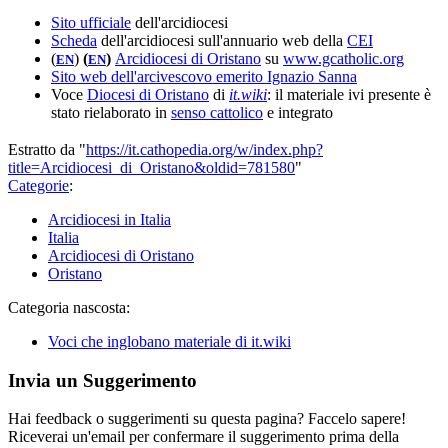
Sito ufficiale
dell'arcidiocesi
Scheda
dell'arcidiocesi sull'annuario web della
CEI
(
)
(
)
Arcidiocesi di Oristano
su
www.gcatholic.org
EN
EN
Sito web dell'arcivescovo emerito Ignazio Sanna
Voce
Diocesi di Oristano
di
it.wiki
: il materiale ivi presente è
stato rielaborato in
senso cattolico
e integrato
Estratto da "
https://it.cathopedia.org/w/index.php?
title=Arcidiocesi_di_Oristano&oldid=781580
"
Categorie
:
Arcidiocesi in Italia
Italia
Arcidiocesi di Oristano
Oristano
Categoria nascosta:
Voci che inglobano materiale di it.wiki
Invia un Suggerimento
Hai feedback o suggerimenti su questa pagina? Faccelo sapere!
Riceverai un'email per confermare il suggerimento prima della