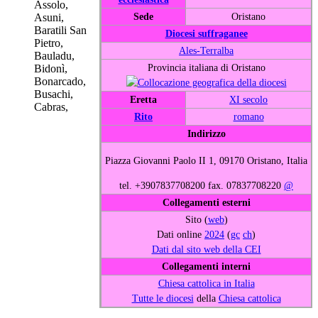
Assolo,
Sede
Oristano
Asuni,
Baratili San
Diocesi suffraganee
Pietro,
Ales-Terralba
Bauladu,
Provincia italiana di Oristano
Bidonì,
Bonarcado,
Busachi,
Eretta
XI secolo
Cabras,
Rito
romano
Indirizzo
Piazza Giovanni Paolo II 1, 09170 Oristano, Italia
tel. +3907837708200 fax. 07837708220
@
Collegamenti esterni
Sito (
web
)
Dati online
2024
(
gc
ch
)
Dati dal sito web della CEI
Collegamenti interni
Chiesa cattolica in Italia
Tutte le diocesi
della
Chiesa cattolica