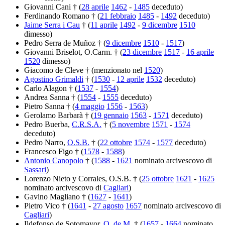
Giovanni Cani † (
28 aprile
1462
-
1485
deceduto)
Ferdinando Romano † (
21 febbraio
1485
-
1492
deceduto)
Jaime Serra i Cau
† (
11 aprile
1492
-
9 dicembre
1510
dimesso)
Pedro Serra de Muñoz † (
9 dicembre
1510
-
1517
)
Giovanni Briselot, O.Carm. † (
23 dicembre
1517
-
16 aprile
1520
dimesso)
Giacomo de Cleve † (menzionato nel
1520
)
Agostino Grimaldi
† (
1530
-
12 aprile
1532
deceduto)
Carlo Alagon † (
1537
-
1554
)
Andrea Sanna † (
1554
-
1555
deceduto)
Pietro Sanna † (
4 maggio
1556
-
1563
)
Gerolamo Barbarà † (
19 gennaio
1563
-
1571
deceduto)
Pedro Buerba,
C.R.S.A.
† (
5 novembre
1571
-
1574
deceduto)
Pedro Narro,
O.S.B.
† (
22 ottobre
1574
-
1577
deceduto)
Francesco Figo † (
1578
-
1588
)
Antonio Canopolo
† (
1588
-
1621
nominato arcivescovo di
Sassari
)
Lorenzo Nieto y Corrales, O.S.B. † (
25 ottobre
1621
-
1625
nominato arcivescovo di
Cagliari
)
Gavino Magliano † (
1627
-
1641
)
Pietro Vico † (
1641
-
27 agosto
1657
nominato arcivescovo di
Cagliari
)
Ildefonso de Sotomayor,
O. de M.
† (
1657
-
1664
nominato