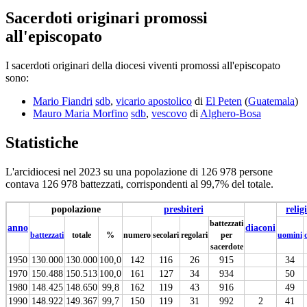
Sacerdoti originari promossi
all'episcopato
I sacerdoti originari della diocesi viventi promossi all'episcopato
sono:
Mario Fiandri
sdb
,
vicario apostolico
di
El Peten
(
Guatemala
)
Mauro Maria Morfino
sdb
,
vescovo
di
Alghero-Bosa
Statistiche
L'arcidiocesi nel 2023 su una popolazione di 126 978 persone
contava 126 978 battezzati, corrispondenti al 99,7% del totale.
popolazione
presbiteri
relig
battezzati
anno
diaconi
battezzati
totale
%
numero
secolari
regolari
per
uomini
sacerdote
1950
130.000
130.000
100,0
142
116
26
915
34
1970
150.488
150.513
100,0
161
127
34
934
50
1980
148.425
148.650
99,8
162
119
43
916
49
1990
148.922
149.367
99,7
150
119
31
992
2
41