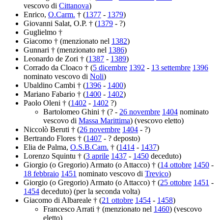
vescovo di
Cittanova
)
Enrico,
O.Carm.
† (
1377
-
1379
)
Giovanni Salat, O.P. † (
1379
- ?)
Guglielmo †
Giacomo † (menzionato nel
1382
)
Gunnari † (menzionato nel
1386
)
Leonardo de Zori † (
1387
-
1389
)
Corrado da Cloaco † (
5 dicembre
1392
-
13 settembre
1396
nominato vescovo di
Noli
)
Ubaldino Cambi † (
1396
-
1400
)
Mariano Fabario † (
1400
-
1402
)
Paolo Oleni † (
1402
-
1402
?)
Bartolomeo Ghini † (? -
26 novembre
1404
nominato
vescovo di
Massa Marittima
) (vescovo eletto)
Niccolò Beruti † (
26 novembre
1404
- ?)
Bertrando Flores † (
1407
- ? deposto)
Elia de Palma,
O.S.B.Cam.
† (
1414
-
1437
)
Lorenzo Squintu † (
3 aprile
1437
-
1450
deceduto)
Giorgio (o Gregorio) Armato (o Attacco) † (
14 ottobre
1450
-
18 febbraio
1451
nominato vescovo di
Trevico
)
Giorgio (o Gregorio) Armato (o Attacco) † (
25 ottobre
1451
-
1454
deceduto) (per la seconda volta)
Giacomo di Albareale † (
21 ottobre
1454
-
1458
)
Francesco Arrati † (menzionato nel
1460
) (vescovo
eletto)