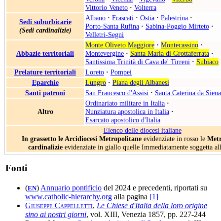
Vittorio Veneto
·
Volterra
Albano
·
Frascati
·
Ostia
·
Palestrina
·
Sedi suburbicarie
Porto-Santa Rufina
·
Sabina-Poggio Mirteto
·
(Sedi cardinalizie)
Velletri-Segni
Monte Oliveto Maggiore
·
Montecassino
·
Abbazie territoriali
Montevergine
·
Santa Maria di Grottaferrata
·
Santissima Trinità di Cava de' Tirreni
·
Subiaco
Prelature territoriali
Loreto
·
Pompei
Eparchie
Lungro
·
Piana degli Albanesi
Santi
patroni
San Francesco d'Assisi
·
Santa Caterina da Siena
Ordinariato militare in Italia
·
Altro
Nunziatura apostolica in Italia
·
Esarcato apostolico d'Italia
Elenco delle diocesi italiane
In grassetto le Arcidiocesi Metropolitane
evidenziate in rosso le
Metr
cardinalizie
evidenziate in giallo quelle Immediatamente soggetta al
Fonti
(
)
Annuario pontificio
del 2024 e precedenti, riportati su
EN
www.catholic-hierarchy.org
alla pagina
[1]
Giuseppe Cappelletti
,
Le Chiese d'Italia della loro origine
sino ai nostri giorni
, vol. XIII, Venezia 1857, pp. 227-244