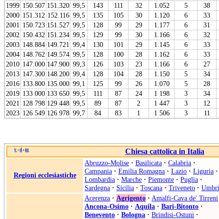
1999
150.507
151.320
99,5
143
111
32
1.052
5
38
2000
151.312
152.116
99,5
135
105
30
1.120
6
33
2001
150.723
151.527
99,5
128
99
29
1.177
6
31
2002
150.432
151.234
99,5
129
99
30
1.166
6
32
2003
148.884
149.721
99,4
130
101
29
1.145
6
33
2004
148.762
149.574
99,5
128
100
28
1.162
6
33
2010
147.000
147.900
99,3
126
103
23
1.166
6
27
2013
147.300
148.200
99,4
128
104
28
1.150
5
34
2016
133.800
135.000
99,1
125
99
26
1.070
5
28
2019
133 000
133 650
99,5
111
87
24
1 198
3
34
2021
128 798
129 448
99,5
89
87
2
1 447
3
12
2023
126 549
126 978
99,7
84
83
1
1 506
3
11
v
d
m
Chiesa cattolica in Italia
•
•
Abruzzo-Molise
·
Basilicata
·
Calabria
·
Campania
·
Emilia Romagna
·
Lazio
·
Liguria
·
Regioni ecclesiastiche
Lombardia
·
Marche
·
Piemonte
·
Puglia
·
Sardegna
·
Sicilia
·
Toscana
·
Triveneto
·
Umbri
Acerenza
·
Agrigento
·
Amalfi-Cava de' Tirreni
Ancona-Osimo
·
Aquila
·
Bari-Bitonto
·
Benevento
·
Bologna
·
Brindisi-Ostuni
·