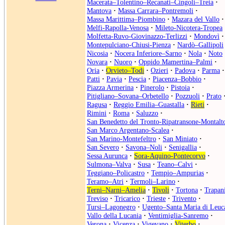
Macerata–Tolentino–Recanati–Cingoli–Treia
·
Mantova
·
Massa Carrara–Pontremoli
·
Massa Marittima–Piombino
·
Mazara del Vallo
·
Melfi-Rapolla-Venosa
·
Mileto-Nicotera-Tropea
Molfetta-Ruvo-Giovinazzo-Terlizzi
·
Mondovì
·
Montepulciano-Chiusi-Pienza
·
Nardò–Gallipoli
Nicosia
·
Nocera Inferiore–Sarno
·
Nola
·
Noto
Novara
·
Nuoro
·
Oppido Mamertina–Palmi
·
Oria
·
Orvieto–Todi
·
Ozieri
·
Padova
·
Parma
·
Patti
·
Pavia
·
Pescia
·
Piacenza–Bobbio
·
Piazza Armerina
·
Pinerolo
·
Pistoia
·
Pitigliano–Sovana–Orbetello
·
Pozzuoli
·
Prato
Ragusa
·
Reggio Emilia–Guastalla
·
Rieti
·
Rimini
·
Roma
·
Saluzzo
·
San Benedetto del Tronto-Ripatransone-Montalt
San Marco Argentano-Scalea
·
San Marino-Montefeltro
·
San Miniato
·
San Severo
·
Savona–Noli
·
Senigallia
·
Sessa Aurunca
·
Sora-Aquino-Pontecorvo
·
Sulmona–Valva
·
Susa
·
Teano–Calvi
·
Teggiano–Policastro
·
Tempio–Ampurias
·
Teramo–Atri
·
Termoli–Larino
·
Terni–Narni–Amelia
·
Tivoli
·
Tortona
·
Trapan
Treviso
·
Tricarico
·
Trieste
·
Trivento
·
Tursi–Lagonegro
·
Ugento–Santa Maria di Leuc
Vallo della Lucania
·
Ventimiglia-Sanremo
·
Verona
·
Vicenza
·
Vigevano
·
Viterbo
·