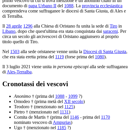
primo vescovo di cui si trova menzione è un anonimo citato in un
documento di
papa Urbano II
del
1088
. La
provincia ecclesiastica
comprendeva come suffraganee le diocesi di Santa Giusta, di Ales e
di Terralba.
Il
28 aprile
1296
alla Chiesa di Oristano fu unita la sede di
Tiro
in
Libano
, dopo che quest'ultima era stata conquistata dai
saraceni
. Per
circa un secolo gli arcivescovi di Oristano aggiunsero al proprio
titolo quello di Tiro.
Nel
1503
alla sede oristanese venne unita la
Diocesi di Santa Giusta
,
che era stata eretta prima del
1119
(forse prima del
1080
).
Il 3 luglio 2021 viene unita
in persona episcopi
alla sede suffraganea
di
Ales-Terralba
.
Cronotassi dei vescovi
Anonimo
† (prima del
1088
-
1099
?)
Omodeo † (prima metà del
XII secolo
)
Teodoro † (menzionato nel
1125
)
Pietro † (menzionato nel
1131
)
Comita de Martis † (prima del
1146
- prima del
1170
nominato vescovo di
Ampurias
)
Ugo † (menzionato nel
1185
?)