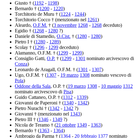
Giusto † (
1192
-
1198
)
Bernardo † (
1200
-
1220
)
Torchitorio de Muru † (
1224
-
1244
)
Torchitorio Cocco † (menzionato nel
1261
)
Aleardo,
O.F.M.
† (
3 novembre
1268
-
1268
deceduto)
Egidio † (
1268
-
1280
?)
Daniele di Stamedio,
O.Cist.
† (
1280
-
1280
)
Pietro I † (
1280
-
1289
)
Scolay † (
1296
-
1299
deceduto)
Alamanno, O.F.M. † (
1299
-
1299
)
Consiglio Gatti,
O.P.
† (
1299
-
1301
nominato arcivescovo di
Conza
)
Leonardo de Aragall, O.F.M. † (
1301
-
1307
)
Ugo, O.F.M. † (
1307
-
19 marzo
1308
nominato vescovo di
Pola
)
Oddone della Sala
, O.P. † (
19 marzo
1308
-
10 maggio
1312
nominato arcivescovo di
Pisa
)
Guido Cattaneo, O.P. † (
1312
-
1339
)
Giovanni de Paperoni † (
1340
-
1342
)
Pietro Nurachi † (
1342
-
1342
?)
Giovanni † (menzionato nel
1343
)
Pietro III † (
1346
-
1349
?)
Nicola de Teramo † (
21 ottobre
1349
-
1363
)
Bernardo † (
1363
-
1364
)
Ambrogio da Parma † (
1364
-
20 febbraio
1377
nominato