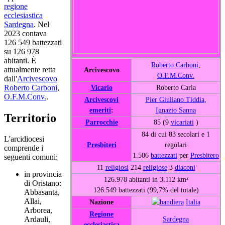
regione
ecclesiastica
Sardegna
. Nel
2023 contava
126 549 battezzati
su 126 978
abitanti. È
Roberto Carboni
,
attualmente retta
Arcivescovo
O.F.M.Conv.
dall'
Arcivescovo
Roberto Carboni
,
Vicario
Roberto Carla
O.F.M.Conv.
.
Arcivescovi
Pier Giuliano Tiddia
,
emeriti
:
Ignazio Sanna
Territorio
Parrocchie
85 (9
vicariati
)
84 di cui 83 secolari e 1
L'arcidiocesi
Presbiteri
regolari
comprende i
1.506
battezzati
per
Presbitero
seguenti comuni:
11
religiosi
214
religiose
3
diaconi
in provincia
126.978 abitanti in 3.112 km²
di Oristano:
126.549 battezzati (99,7% del totale)
Abbasanta,
Allai,
Nazione
Italia
Arborea,
Regione
Sardegna
Ardauli,
ecclesiastica