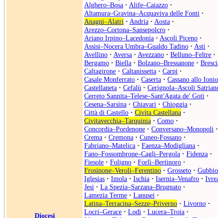
Alghero–Bosa
·
Alife–Caiazzo
·
Altamura–Gravina–Acquaviva delle Fonti
·
Anagni–Alatri
·
Andria
·
Aosta
·
Arezzo–Cortona–Sansepolcro
·
Ariano Irpino–Lacedonia
·
Ascoli Piceno
·
Assisi–Nocera Umbra–Gualdo Tadino
·
Asti
·
Avellino
·
Aversa
·
Avezzano
·
Belluno–Feltre
·
Bergamo
·
Biella
·
Bolzano–Bressanone
·
Bresci
Caltagirone
·
Caltanissetta
·
Carpi
·
Casale Monferrato
·
Caserta
·
Cassano allo Ionio
Castellaneta
·
Cefalù
·
Cerignola–Ascoli Satrian
Cerreto Sannita–Telese–Sant'Agata de' Goti
·
Cesena–Sarsina
·
Chiavari
·
Chioggia
·
Città di Castello
·
Civita Castellana
·
Civitavecchia–Tarquinia
·
Como
·
Concordia–Pordenone
·
Conversano–Monopoli
·
Crema
·
Cremona
·
Cuneo-Fossano
·
Fabriano–Matelica
·
Faenza–Modigliana
·
Fano–Fossombrone–Cagli–Pergola
·
Fidenza
·
Fiesole
·
Foligno
·
Forlì–Bertinoro
·
Frosinone–Veroli–Ferentino
·
Grosseto
·
Gubbio
Iglesias
·
Imola
·
Ischia
·
Isernia–Venafro
·
Ivre
Jesi
·
La Spezia–Sarzana–Brugnato
·
Lamezia Terme
·
Lanusei
·
Latina–Terracina–Sezze–Priverno
·
Livorno
·
Locri–Gerace
·
Lodi
·
Lucera–Troia
·
Diocesi