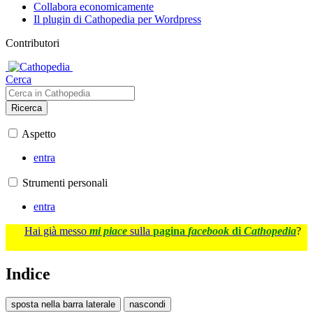
Collabora economicamente
Il plugin di Cathopedia per Wordpress
Contributori
Cerca
Ricerca
Aspetto
entra
Strumenti personali
entra
Hai già messo
mi piace
sulla
pagina
facebook
di
Cathopedia
?
Indice
sposta nella barra laterale
nascondi