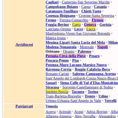
Cagliari
·
Camerino-San Severino Marche
·
Campobasso-Boiano
·
Capua
·
Catania
·
Catanzaro-Squillace
·
Chieti-Vasto
·
Cosenza-Bisignano
·
Crotone-Santa Severina
·
Fermo
·
Ferrara-Comacchio
·
Firenze
·
Foggia-Bovino
·
Gaeta
·
Genova
·
Gorizia
·
Lanciano-Ortona
·
Lecce
·
Lucca
·
Manfredonia-Vieste-San Giovanni Rotondo
·
Matera-Irsina
·
Messina-Lipari-Santa Lucia del Mela
·
Milan
Arcidiocesi
Modena-Nonantola
·
Monreale
·
Napoli
·
Oristano
·
Otranto
·
Palermo
·
Perugia-Città della Pieve
·
Pesaro
·
Pescara-Penne
·
Pisa
·
Potenza-Muro Lucano-Marsico Nuovo
·
Ravenna-Cervia
·
Reggio Calabria-Bova
·
Rossano-Cariati
·
Salerno-Campagna-Acerno
Sant'Angelo dei Lombardi-Conza-Nusco-Bisacci
Sassari
·
Siena-Colle di Val d'Elsa-Montalcin
Siracusa
·
Sorrento-Castellammare di Stabia
·
Spoleto-Norcia
·
Taranto
·
Torino
·
Trani-Barletta-Bisceglie
·
Trento
·
Udine
·
Urbino-Urbania-Sant'Angelo in Vado
·
Vercelli
Patriarcati
Venezia
Acerra
·
Acireale
·
Acqui
·
Adria–Rovigo
·
Alba
Albenga–Imperia
·
Ales–Terralba
·
Alessandria
·