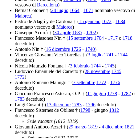
vescovo di
Barcellona
)
Bernat Cotoner † (
24 luglio
1664
-
1671
nominato vescovo di
Maiorca
)
Pedro de Alagó y de Cardona † (
15 gennaio
1672
-
1684
nominato vescovo di
Maiorca
)
Giuseppe Acorrà † (
30 aprile
1685
-
1702
)
Francesco Masones Nin † (
15 settembre
1704
-
1717
o
1718
deceduto)
Antonio Nin † (
16 dicembre
1726
-
1740
)
Vincenzo Giovanni Vico Torrellas † (
3 luglio
1741
-
1744
deceduto)
Nicola Maurizio Fontana † (
3 febbraio
1744
-
1745
)
Ludovico Emanuele del Carretto † (
28 novembre
1745
-
1772
)
Antonio Romano Malingri † (
7 settembre
1772
-
1776
deceduto)
Giacomo Francesco Astesan, O.P. † (
1º giugno
1778
-
1782
o
1783
deceduto)
Luigi Cusani † (
13 dicembre
1783
-
1796
deceduto)
Francesco Sisternes de Oblites † (
1798
- giugno
1812
deceduto)
Sede vacante (1812-1819)
Giovanni Antioco Azzei † (
29 marzo
1819
-
4 dicembre
1821
deceduto)
Sede vacante (1821-1828)