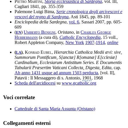
Pietro Martini
,
Storia ecclesiastica di Sardegna
, vol. III,
Cagliari 1841, pp. 355-359
Palemone Luigi Bima,
Serie cronologica degli arcivescovi e
vescovi del regno di Sardegna
, Asti 1845, pp. 89-101
Enciclopedia della Sardegna
,
vol. 6
, Sassari 2007, pp. 605-
609
(
)
Umberto Benigni
,
Oristano
, in
Charles George
EN
Herbermann
(a cura di),
Catholic Encyclopedia
, 15 voll.,
Robert Appleton Company,
New York
1907
-
1914
,
online
(
)
,
Konrad Eubel
,
Hierarchia Catholica Medii ævi: sive,
LA
Summorum Pontificum, S[anctæ] R[omanæ] E[cclesiæ]
Cardinalium, Ecclesiarum Antistitum Series. E Documentis
Tabularii Præsertim Vaticani Collecta, Digesta, Edita
, cap.
Ab anno 1431 usque ad annum 1503 perducta
, [vol. II],
Patavii : Il Messaggero di s. Antonio,
1901
, 1968
Scheda dell'arcidiocesi
su
www.gcatholic.org
Voci correlate
Cattedrale di Santa Maria Assunta (Oristano)
Collegamenti esterni