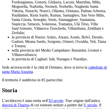
Fordongianus, Genoni, Ghilarza, Laconi, Marrubiu, Milis,
Mogorella, Narbolia, Neoneli, Norbello, Nughedu Santa
Vittoria, Nurachi, Nureci, Ollastra, Oristano, Palmas Arborea,
Paulilatino, Riola Sardo, Ruinas, Samugheo, San Vero Milis,
Santa Giusta, Seneghe, Senis, Siamaggiore, Siamanna,
Siapiccia, Simaxis, Solarussa, Tramatza, Ulà Tirso, Villa
Sant'Antonio, Villanova Truschedu, Villaurbana, Zeddiani e
Zerfaliu;
in provincia di Nuoro: Aritzo, Atzara, Austis, Belvì, Desulo,
Gadoni, Meana Sardo, Sorgono, Ortueri, Ovodda, Teti, Tiana
e Tonara;
nella provincia del Medio Campidano: Barumini, Gesturi e
Villanovafranca;
in provincia di Cagliari: Isili, Nuragus e Nurallao.
Sede arcivescovile è la città di Oristano, dove si trova la
cattedrale di
santa Maria Assunta
.
Il territorio è suddiviso in 85 parrocchie.
Storia
L'arcidiocesi è stata eretta nell'
XI secolo
. Trae origine dall'antica
diocesi di Tharros
di cui esistono notizie a partire dal
V secolo
. Il