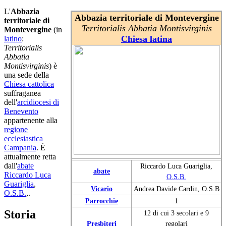
L'
Abbazia
Abbazia territoriale di Montevergine
territoriale di
Territorialis Abbatia Montisvirginis
Montevergine
(in
Chiesa latina
latino
:
Territorialis
Abbatia
Montisvirginis
) è
una sede della
Chiesa cattolica
suffraganea
dell'
arcidiocesi di
Benevento
appartenente alla
regione
ecclesiastica
Campania
. È
attualmente retta
dall'
abate
Riccardo Luca Guariglia,
abate
Riccardo Luca
O.S.B.
Guariglia
,
Vicario
Andrea Davide Cardin, O.S.B
O.S.B.
,.
Parrocchie
1
Storia
12 di cui 3 secolari e 9
Presbiteri
regolari