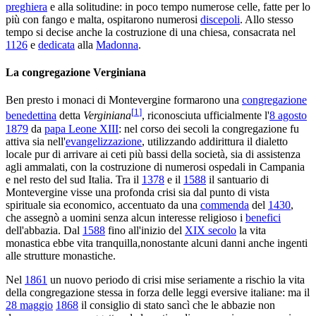
preghiera
e alla solitudine: in poco tempo numerose celle, fatte per lo
più con fango e malta, ospitarono numerosi
discepoli
. Allo stesso
tempo si decise anche la costruzione di una chiesa, consacrata nel
1126
e
dedicata
alla
Madonna
.
La congregazione Verginiana
Ben presto i monaci di Montevergine formarono una
congregazione
[
1
]
benedettina
detta
Verginiana
, riconosciuta ufficialmente l'
8 agosto
1879
da
papa Leone XIII
: nel corso dei secoli la congregazione fu
attiva sia nell'
evangelizzazione
, utilizzando addirittura il dialetto
locale pur di arrivare ai ceti più bassi della società, sia di assistenza
agli ammalati, con la costruzione di numerosi ospedali in Campania
e nel resto del sud Italia. Tra il
1378
e il
1588
il santuario di
Montevergine visse una profonda crisi sia dal punto di vista
spirituale sia economico, accentuato da una
commenda
del
1430
,
che assegnò a uomini senza alcun interesse religioso i
benefici
dell'abbazia. Dal
1588
fino all'inizio del
XIX secolo
la vita
monastica ebbe vita tranquilla,nonostante alcuni danni anche ingenti
alle strutture monastiche.
Nel
1861
un nuovo periodo di crisi mise seriamente a rischio la vita
della congregazione stessa in forza delle leggi eversive italiane: ma il
28 maggio
1868
il consiglio di stato sancì che le abbazie non