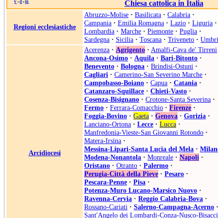
v
d
m
Chiesa cattolica in Italia
•
•
Abruzzo-Molise
·
Basilicata
·
Calabria
·
Campania
·
Emilia Romagna
·
Lazio
·
Liguria
·
Regioni ecclesiastiche
Lombardia
·
Marche
·
Piemonte
·
Puglia
·
Sardegna
·
Sicilia
·
Toscana
·
Triveneto
·
Umbri
Acerenza
·
Agrigento
·
Amalfi-Cava de' Tirreni
Ancona-Osimo
·
Aquila
·
Bari-Bitonto
·
Benevento
·
Bologna
·
Brindisi-Ostuni
·
Cagliari
·
Camerino-San Severino Marche
·
Campobasso-Boiano
·
Capua
·
Catania
·
Catanzaro-Squillace
·
Chieti-Vasto
·
Cosenza-Bisignano
·
Crotone-Santa Severina
·
Fermo
·
Ferrara-Comacchio
·
Firenze
·
Foggia-Bovino
·
Gaeta
·
Genova
·
Gorizia
·
Lanciano-Ortona
·
Lecce
·
Lucca
·
Manfredonia-Vieste-San Giovanni Rotondo
·
Matera-Irsina
·
Messina-Lipari-Santa Lucia del Mela
·
Milan
Arcidiocesi
Modena-Nonantola
·
Monreale
·
Napoli
·
Oristano
·
Otranto
·
Palermo
·
Perugia-Città della Pieve
·
Pesaro
·
Pescara-Penne
·
Pisa
·
Potenza-Muro Lucano-Marsico Nuovo
·
Ravenna-Cervia
·
Reggio Calabria-Bova
·
Rossano-Cariati
·
Salerno-Campagna-Acerno
Sant'Angelo dei Lombardi-Conza-Nusco-Bisacci