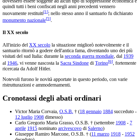
dovessero essere soggette ad alcun tipo di soppressione economica e
quindi tutti i beni confiscati negli anni precedenti vennero
[
1
]
nuovamente restituiti
; nello stesso anno il santuario fu dichiarato
[
5
]
monumento nazionale
.
Il XX secolo
All'inizio del
XX secolo
la situazione migliorò notevolmente e il
santuario ritornò a godere dell'antica fama, diventando uno dei più
visitati del sud Italia: durante la
seconda guerra mondiale
, dal
1939
[
6
]
al
1946
, vi venne nascosta la
Sacra Sindone
di
Torino
, fortemente
ricercata da Adolf Hitler.
Notevoli furono le novità apportate in questo periodo, con varie
ristrutturazioni e ammodernamenti.
Cronotassi degli abati ordinari
Victor Maria Corvaia,
O.S.B.
† (
18 gennaio
1884
succeduto -
12 luglio
1908
dimesso)
Carlo Gregorio Maria Grasso, O.S.B. † (settembre
1908
-
7
aprile
1915
nominato
arcivescovo
di
Salerno
)
Giuseppe Ramiro Marcone, O.S.B. † (
11 marzo
1918
-
1952
deceduto)