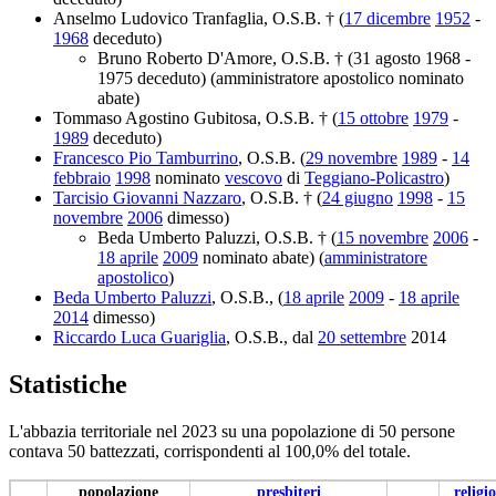
Anselmo Ludovico Tranfaglia, O.S.B. † (
17 dicembre
1952
-
1968
deceduto)
Bruno Roberto D'Amore, O.S.B. † (31 agosto 1968 -
1975 deceduto) (amministratore apostolico nominato
abate)
Tommaso Agostino Gubitosa, O.S.B. † (
15 ottobre
1979
-
1989
deceduto)
Francesco Pio Tamburrino
, O.S.B. (
29 novembre
1989
-
14
febbraio
1998
nominato
vescovo
di
Teggiano-Policastro
)
Tarcisio Giovanni Nazzaro
, O.S.B. † (
24 giugno
1998
-
15
novembre
2006
dimesso)
Beda Umberto Paluzzi, O.S.B. † (
15 novembre
2006
-
18 aprile
2009
nominato abate) (
amministratore
apostolico
)
Beda Umberto Paluzzi
, O.S.B., (
18 aprile
2009
-
18 aprile
2014
dimesso)
Riccardo Luca Guariglia
, O.S.B., dal
20 settembre
2014
Statistiche
L'abbazia territoriale nel 2023 su una popolazione di 50 persone
contava 50 battezzati, corrispondenti al 100,0% del totale.
popolazione
presbiteri
religio