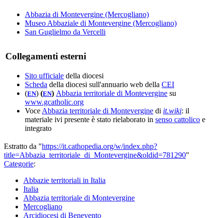
Abbazia di Montevergine (Mercogliano)
Museo Abbaziale di Montevergine (Mercogliano)
San Guglielmo da Vercelli
Collegamenti esterni
Sito ufficiale
della diocesi
Scheda
della diocesi sull'annuario web della
CEI
(
)
(
)
Abbazia territoriale di Montevergine
su
EN
EN
www.gcatholic.org
Voce
Abbazia territoriale di Montevergine
di
it.wiki
: il
materiale ivi presente è stato rielaborato in
senso cattolico
e
integrato
Estratto da "
https://it.cathopedia.org/w/index.php?
title=Abbazia_territoriale_di_Montevergine&oldid=781290
"
Categorie
:
Abbazie territoriali in Italia
Italia
Abbazia territoriale di Montevergine
Mercogliano
Arcidiocesi di Benevento