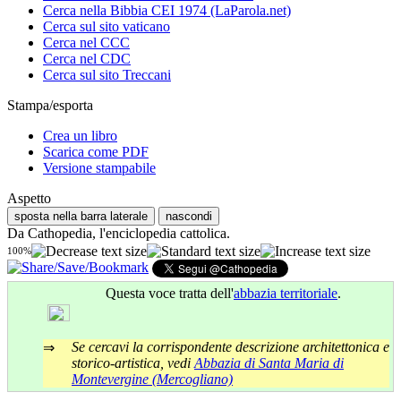
Cerca nella Bibbia CEI 1974 (LaParola.net)
Cerca sul sito vaticano
Cerca nel CCC
Cerca nel CDC
Cerca sul sito Treccani
Stampa/esporta
Crea un libro
Scarica come PDF
Versione stampabile
Aspetto
sposta nella barra laterale
nascondi
Da Cathopedia, l'enciclopedia cattolica.
100%
Questa voce tratta dell'
abbazia territoriale
.
Se cercavi la corrispondente descrizione architettonica e
⇒
storico-artistica, vedi
Abbazia di Santa Maria di
Montevergine (Mercogliano)