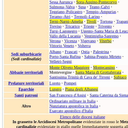
Sessa Aurunca
·
Sora-Aquino-Pontecorvo
·
Sulmona–Valva
·
Susa
·
Teano–Calvi
·
Teggiano–Policastro
·
Tempio–Ampurias
·
Teramo–Atri
·
Termoli–Larino
·
Terni–Narni–Amelia
·
Tivoli
·
Tortona
·
Trapan
Treviso
·
Tricarico
·
Trieste
·
Trivento
·
Tursi–Lagonegro
·
Ugento–Santa Maria di Leuc
Vallo della Lucania
·
Ventimiglia-Sanremo
·
Verona
·
Vicenza
·
Vigevano
·
Viterbo
·
Vittorio Veneto
·
Volterra
Albano
·
Frascati
·
Ostia
·
Palestrina
·
Sedi suburbicarie
Porto-Santa Rufina
·
Sabina-Poggio Mirteto
·
(Sedi cardinalizie)
Velletri-Segni
Monte Oliveto Maggiore
·
Montecassino
·
Abbazie territoriali
Montevergine
·
Santa Maria di Grottaferrata
·
Santissima Trinità di Cava de' Tirreni
·
Subiaco
Prelature territoriali
Loreto
·
Pompei
Eparchie
Lungro
·
Piana degli Albanesi
Santi
patroni
San Francesco d'Assisi
·
Santa Caterina da Siena
Ordinariato militare in Italia
·
Altro
Nunziatura apostolica in Italia
·
Esarcato apostolico d'Italia
Elenco delle diocesi italiane
In grassetto le Arcidiocesi Metropolitane
evidenziate in rosso le
Metr
cardinalizie
evidenziate in giallo quelle Immediatamente soggetta al