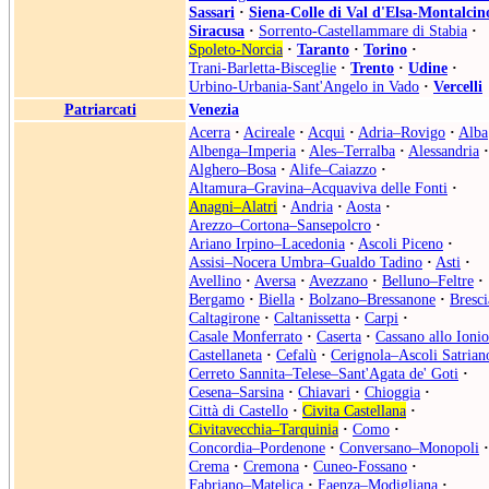
Sassari
·
Siena-Colle di Val d'Elsa-Montalcin
Siracusa
·
Sorrento-Castellammare di Stabia
·
Spoleto-Norcia
·
Taranto
·
Torino
·
Trani-Barletta-Bisceglie
·
Trento
·
Udine
·
Urbino-Urbania-Sant'Angelo in Vado
·
Vercelli
Patriarcati
Venezia
Acerra
·
Acireale
·
Acqui
·
Adria–Rovigo
·
Alba
Albenga–Imperia
·
Ales–Terralba
·
Alessandria
·
Alghero–Bosa
·
Alife–Caiazzo
·
Altamura–Gravina–Acquaviva delle Fonti
·
Anagni–Alatri
·
Andria
·
Aosta
·
Arezzo–Cortona–Sansepolcro
·
Ariano Irpino–Lacedonia
·
Ascoli Piceno
·
Assisi–Nocera Umbra–Gualdo Tadino
·
Asti
·
Avellino
·
Aversa
·
Avezzano
·
Belluno–Feltre
·
Bergamo
·
Biella
·
Bolzano–Bressanone
·
Bresci
Caltagirone
·
Caltanissetta
·
Carpi
·
Casale Monferrato
·
Caserta
·
Cassano allo Ionio
Castellaneta
·
Cefalù
·
Cerignola–Ascoli Satrian
Cerreto Sannita–Telese–Sant'Agata de' Goti
·
Cesena–Sarsina
·
Chiavari
·
Chioggia
·
Città di Castello
·
Civita Castellana
·
Civitavecchia–Tarquinia
·
Como
·
Concordia–Pordenone
·
Conversano–Monopoli
·
Crema
·
Cremona
·
Cuneo-Fossano
·
Fabriano–Matelica
·
Faenza–Modigliana
·