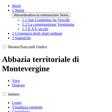
Inizio
1
Storia
Attiva/disattiva la sottosezione Storia
1.1
San Guglielmo da Vercelli
1.2
La congregazione Verginiana
1.3
Il XX secolo
2
Cronotassi degli abati ordinari
3
Statistiche
Mostra/Nascondi l'indice
Abbazia territoriale di
Montevergine
Voce
Dialogo
italiano
Leggi
Visualizza sorgente
Cronologia