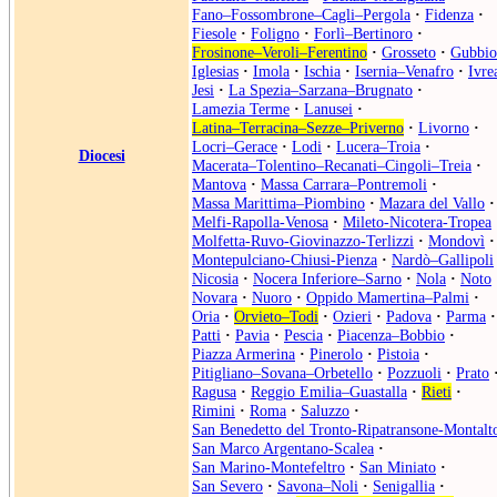
Fano–Fossombrone–Cagli–Pergola
·
Fidenza
·
Fiesole
·
Foligno
·
Forlì–Bertinoro
·
Frosinone–Veroli–Ferentino
·
Grosseto
·
Gubbio
Iglesias
·
Imola
·
Ischia
·
Isernia–Venafro
·
Ivre
Jesi
·
La Spezia–Sarzana–Brugnato
·
Lamezia Terme
·
Lanusei
·
Latina–Terracina–Sezze–Priverno
·
Livorno
·
Locri–Gerace
·
Lodi
·
Lucera–Troia
·
Diocesi
Macerata–Tolentino–Recanati–Cingoli–Treia
·
Mantova
·
Massa Carrara–Pontremoli
·
Massa Marittima–Piombino
·
Mazara del Vallo
·
Melfi-Rapolla-Venosa
·
Mileto-Nicotera-Tropea
Molfetta-Ruvo-Giovinazzo-Terlizzi
·
Mondovì
·
Montepulciano-Chiusi-Pienza
·
Nardò–Gallipoli
Nicosia
·
Nocera Inferiore–Sarno
·
Nola
·
Noto
Novara
·
Nuoro
·
Oppido Mamertina–Palmi
·
Oria
·
Orvieto–Todi
·
Ozieri
·
Padova
·
Parma
·
Patti
·
Pavia
·
Pescia
·
Piacenza–Bobbio
·
Piazza Armerina
·
Pinerolo
·
Pistoia
·
Pitigliano–Sovana–Orbetello
·
Pozzuoli
·
Prato
Ragusa
·
Reggio Emilia–Guastalla
·
Rieti
·
Rimini
·
Roma
·
Saluzzo
·
San Benedetto del Tronto-Ripatransone-Montalt
San Marco Argentano-Scalea
·
San Marino-Montefeltro
·
San Miniato
·
San Severo
·
Savona–Noli
·
Senigallia
·