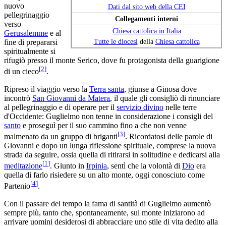
nuovo
Dati dal sito web della CEI
pellegrinaggio
Collegamenti interni
verso
Chiesa cattolica in Italia
Gerusalemme
e al
Tutte le diocesi
della
Chiesa cattolica
fine di prepararsi
spiritualmente si
rifugiò presso il monte Serico, dove fu protagonista della guarigione
[
2
]
di un cieco
.
Ripreso il viaggio verso la
Terra santa
, giunse a Ginosa dove
incontrò
San Giovanni da Matera
, il quale gli consigliò di rinunciare
al pellegrinaggio e di operare per il
servizio divino
nelle terre
d'Occidente: Guglielmo non tenne in considerazione i consigli del
santo
e proseguì per il suo cammino fino a che non venne
[
3
]
malmenato da un gruppo di briganti
. Ricordatosi delle parole di
Giovanni e dopo un lunga riflessione spirituale, comprese la nuova
strada da seguire, ossia quella di ritirarsi in solitudine e dedicarsi alla
[
1
]
meditazione
. Giunto in
Irpinia
, sentì che la volontà di
Dio
era
quella di farlo risiedere su un alto monte, oggi conosciuto come
[
4
]
Partenio
.
Con il passare del tempo la fama di santità di Guglielmo aumentò
sempre più, tanto che, spontaneamente, sul monte iniziarono ad
arrivare uomini desiderosi di abbracciare uno stile di vita dedito alla