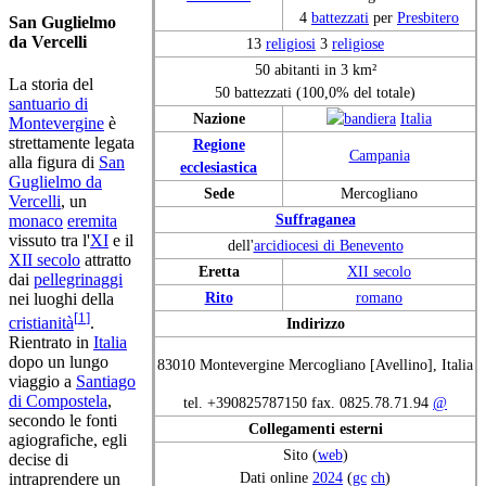
4
battezzati
per
Presbitero
San Guglielmo
da Vercelli
13
religiosi
3
religiose
50 abitanti in 3 km²
La storia del
50 battezzati (100,0% del totale)
santuario di
Nazione
Italia
Montevergine
è
strettamente legata
Regione
Campania
alla figura di
San
ecclesiastica
Guglielmo da
Sede
Mercogliano
Vercelli
, un
Suffraganea
monaco
eremita
vissuto tra l'
XI
e il
dell'
arcidiocesi di Benevento
XII secolo
attratto
Eretta
XII secolo
dai
pellegrinaggi
Rito
romano
nei luoghi della
[
1
]
cristianità
.
Indirizzo
Rientrato in
Italia
dopo un lungo
83010 Montevergine Mercogliano [Avellino], Italia
viaggio a
Santiago
di Compostela
,
tel. +390825787150 fax. 0825.78.71.94
@
secondo le fonti
Collegamenti esterni
agiografiche, egli
Sito (
web
)
decise di
Dati online
2024
(
gc
ch
)
intraprendere un