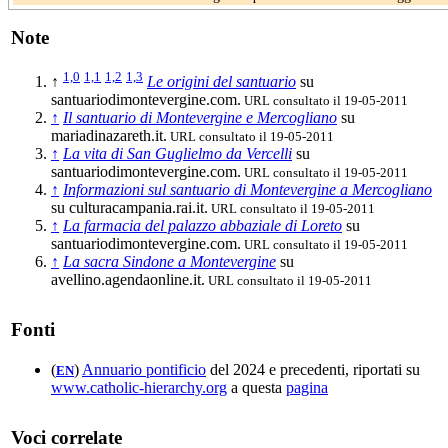
Note
1,0
1,1
1,2
1,3
↑
Le origini del santuario
su
santuariodimontevergine.com.
URL consultato il 19-05-2011
↑
Il santuario di Montevergine e Mercogliano
su
mariadinazareth.it.
URL consultato il 19-05-2011
↑
La vita di San Guglielmo da Vercelli
su
santuariodimontevergine.com.
URL consultato il 19-05-2011
↑
Informazioni sul santuario di Montevergine a Mercogliano
su culturacampania.rai.it.
URL consultato il 19-05-2011
↑
La farmacia del palazzo abbaziale di Loreto
su
santuariodimontevergine.com.
URL consultato il 19-05-2011
↑
La sacra Sindone a Montevergine
su
avellino.agendaonline.it.
URL consultato il 19-05-2011
Fonti
(
)
Annuario pontificio
del 2024 e precedenti, riportati su
EN
www.catholic-hierarchy.org
a questa
pagina
Voci correlate