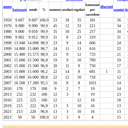
battezzati
anno
diaconi
battezzati
totale
%
numero
secolari
regolari
per
uomini
d
sacerdote
1950
9.607
9.607
100,0
53
18
35
181
56
1970
9.980
9.990
99,9
45
12
33
221
34
1980
9.000
9.010
99,9
35
10
25
257
34
1990
9.902
9.912
99,9
31
8
23
319
31
1998
13.948
14.098
98,9
23
9
14
606
24
1999
14.800
15.000
98,7
24
11
13
616
22
2000
15.400
15.573
98,9
21
9
12
733
21
2001
15.000
15.500
96,8
19
9
10
789
19
2002
15.000
15.500
96,8
20
11
9
750
17
2003
15.000
15.600
96,2
22
14
8
681
1
11
2004
15.800
16.000
98,8
22
12
10
718
12
2007
16.500
17.280
95,5
16
8
8
1031
14
2010
170
170
100
9
2
7
19
14
2013
232
232
100
12
3
9
19
23
2016
225
225
100
12
12
18
18
2019
215
222
96,8
13
3
10
16
13
2021
213
220
96,8
13
3
10
16
13
2023
50
50
100,0
12
3
9
4
15