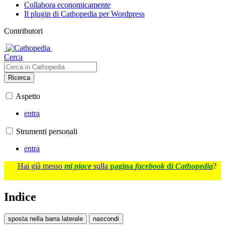
Collabora economicamente
Il plugin di Cathopedia per Wordpress
Contributori
Cerca
Ricerca
Aspetto
entra
Strumenti personali
entra
Hai già messo
mi piace
sulla
pagina
facebook
di
Cathopedia
?
Indice
sposta nella barra laterale
nascondi