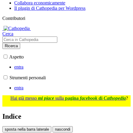
Collabora economicamente
Il plugin di Cathopedia per Wordpress
Contributori
Cerca
Ricerca
Aspetto
entra
Strumenti personali
entra
Hai già messo
mi piace
sulla
pagina
facebook
di
Cathopedia
?
Indice
sposta nella barra laterale
nascondi