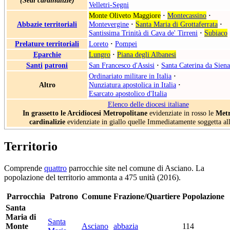
(Sedi cardinalizie)
Velletri-Segni
Monte Oliveto Maggiore
·
Montecassino
·
Abbazie territoriali
Montevergine
·
Santa Maria di Grottaferrata
·
Santissima Trinità di Cava de' Tirreni
·
Subiaco
Prelature territoriali
Loreto
·
Pompei
Eparchie
Lungro
·
Piana degli Albanesi
Santi
patroni
San Francesco d'Assisi
·
Santa Caterina da Siena
Ordinariato militare in Italia
·
Altro
Nunziatura apostolica in Italia
·
Esarcato apostolico d'Italia
Elenco delle diocesi italiane
In grassetto le Arcidiocesi Metropolitane
evidenziate in rosso le
Metr
cardinalizie
evidenziate in giallo quelle Immediatamente soggetta al
Territorio
Comprende
quattro
parrocchie site nel comune di Asciano. La
popolazione del territorio ammonta a 475 unità (2016).
Parrocchia
Patrono
Comune
Frazione/Quartiere
Popolazione
Santa
Maria di
Santa
Monte
Asciano
abbazia
114