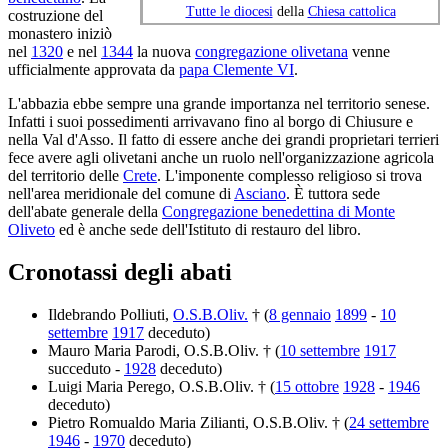
Tutte le diocesi
della
Chiesa cattolica
costruzione del
monastero iniziò
nel
1320
e nel
1344
la nuova
congregazione olivetana
venne
ufficialmente approvata da
papa Clemente VI
.
L'abbazia ebbe sempre una grande importanza nel territorio senese.
Infatti i suoi possedimenti arrivavano fino al borgo di Chiusure e
nella Val d'Asso. Il fatto di essere anche dei grandi proprietari terrieri
fece avere agli olivetani anche un ruolo nell'organizzazione agricola
del territorio delle
Crete
. L'imponente complesso religioso si trova
nell'area meridionale del comune di
Asciano
. È tuttora sede
dell'abate generale della
Congregazione benedettina di Monte
Oliveto
ed è anche sede dell'Istituto di restauro del libro.
Cronotassi degli abati
Ildebrando Polliuti,
O.S.B.Oliv.
† (
8 gennaio
1899
-
10
settembre
1917
deceduto)
Mauro Maria Parodi, O.S.B.Oliv. † (
10 settembre
1917
succeduto -
1928
deceduto)
Luigi Maria Perego, O.S.B.Oliv. † (
15 ottobre
1928
-
1946
deceduto)
Pietro Romualdo Maria Zilianti, O.S.B.Oliv. † (
24 settembre
1946
-
1970
deceduto)