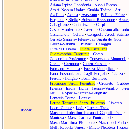
Arezzo–Cortona–Sansepolcro
·
Ariano Irpino–Lacedonia
·
Ascoli Piceno
·
Assisi–Nocera Umbra–Gualdo Tadino
·
Asti
·
Avellino
·
Aversa
·
Avezzano
·
Belluno–Feltre
·
Bergamo
·
Biella
·
Bolzano–Bressanone
·
Bresci
Caltagirone
·
Caltanissetta
·
Carpi
·
Casale Monferrato
·
Caserta
·
Cassano allo Ionio
Castellaneta
·
Cefalù
·
Cerignola–Ascoli Satrian
Cerreto Sannita–Telese–Sant'Agata de' Goti
·
Cesena–Sarsina
·
Chiavari
·
Chioggia
·
Città di Castello
·
Civita Castellana
·
Civitavecchia–Tarquinia
·
Como
·
Concordia–Pordenone
·
Conversano–Monopoli
·
Crema
·
Cremona
·
Cuneo-Fossano
·
Fabriano–Matelica
·
Faenza–Modigliana
·
Fano–Fossombrone–Cagli–Pergola
·
Fidenza
·
Fiesole
·
Foligno
·
Forlì–Bertinoro
·
Frosinone–Veroli–Ferentino
·
Grosseto
·
Gubbio
Iglesias
·
Imola
·
Ischia
·
Isernia–Venafro
·
Ivre
Jesi
·
La Spezia–Sarzana–Brugnato
·
Lamezia Terme
·
Lanusei
·
Latina–Terracina–Sezze–Priverno
·
Livorno
·
Locri–Gerace
·
Lodi
·
Lucera–Troia
·
Diocesi
Macerata–Tolentino–Recanati–Cingoli–Treia
·
Mantova
·
Massa Carrara–Pontremoli
·
Massa Marittima–Piombino
·
Mazara del Vallo
·
Melfi-Rapolla-Venosa
·
Mileto-Nicotera-Tropea