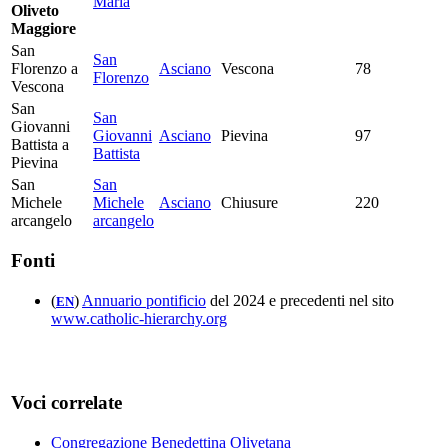
Maria
Oliveto
Maggiore
San
San
Florenzo a
Asciano
Vescona
78
Florenzo
Vescona
San
San
Giovanni
Giovanni
Asciano
Pievina
97
Battista a
Battista
Pievina
San
San
Michele
Michele
Asciano
Chiusure
220
arcangelo
arcangelo
Fonti
(
)
Annuario pontificio
del 2024 e precedenti nel sito
EN
www.catholic-hierarchy.org
Voci correlate
Congregazione Benedettina Olivetana