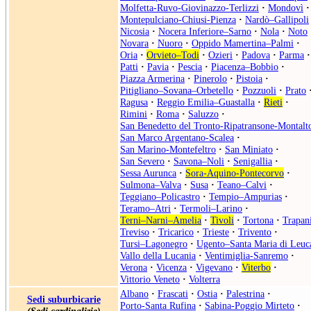
Molfetta-Ruvo-Giovinazzo-Terlizzi
·
Mondovì
·
Montepulciano-Chiusi-Pienza
·
Nardò–Gallipoli
Nicosia
·
Nocera Inferiore–Sarno
·
Nola
·
Noto
Novara
·
Nuoro
·
Oppido Mamertina–Palmi
·
Oria
·
Orvieto–Todi
·
Ozieri
·
Padova
·
Parma
·
Patti
·
Pavia
·
Pescia
·
Piacenza–Bobbio
·
Piazza Armerina
·
Pinerolo
·
Pistoia
·
Pitigliano–Sovana–Orbetello
·
Pozzuoli
·
Prato
Ragusa
·
Reggio Emilia–Guastalla
·
Rieti
·
Rimini
·
Roma
·
Saluzzo
·
San Benedetto del Tronto-Ripatransone-Montalt
San Marco Argentano-Scalea
·
San Marino-Montefeltro
·
San Miniato
·
San Severo
·
Savona–Noli
·
Senigallia
·
Sessa Aurunca
·
Sora-Aquino-Pontecorvo
·
Sulmona–Valva
·
Susa
·
Teano–Calvi
·
Teggiano–Policastro
·
Tempio–Ampurias
·
Teramo–Atri
·
Termoli–Larino
·
Terni–Narni–Amelia
·
Tivoli
·
Tortona
·
Trapan
Treviso
·
Tricarico
·
Trieste
·
Trivento
·
Tursi–Lagonegro
·
Ugento–Santa Maria di Leuc
Vallo della Lucania
·
Ventimiglia-Sanremo
·
Verona
·
Vicenza
·
Vigevano
·
Viterbo
·
Vittorio Veneto
·
Volterra
Albano
·
Frascati
·
Ostia
·
Palestrina
·
Sedi suburbicarie
Porto-Santa Rufina
·
Sabina-Poggio Mirteto
·