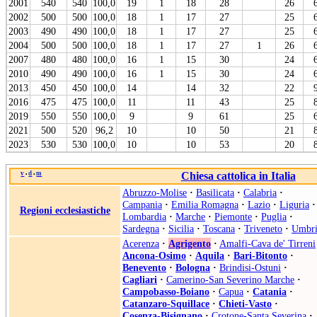
2001
540
540
100,0
19
1
18
28
26
2002
500
500
100,0
18
1
17
27
25
2003
490
490
100,0
18
1
17
27
25
2004
500
500
100,0
18
1
17
27
1
26
2007
480
480
100,0
16
1
15
30
24
2010
490
490
100,0
16
1
15
30
24
2013
450
450
100,0
14
14
32
22
2016
475
475
100,0
11
11
43
25
2019
550
550
100,0
9
9
61
25
2021
500
520
96,2
10
10
50
21
2023
530
530
100,0
10
10
53
20
v
d
m
Chiesa cattolica in Italia
•
•
Abruzzo-Molise
·
Basilicata
·
Calabria
·
Campania
·
Emilia Romagna
·
Lazio
·
Liguria
·
Regioni ecclesiastiche
Lombardia
·
Marche
·
Piemonte
·
Puglia
·
Sardegna
·
Sicilia
·
Toscana
·
Triveneto
·
Umbri
Acerenza
·
Agrigento
·
Amalfi-Cava de' Tirreni
Ancona-Osimo
·
Aquila
·
Bari-Bitonto
·
Benevento
·
Bologna
·
Brindisi-Ostuni
·
Cagliari
·
Camerino-San Severino Marche
·
Campobasso-Boiano
·
Capua
·
Catania
·
Catanzaro-Squillace
·
Chieti-Vasto
·
Cosenza-Bisignano
·
Crotone-Santa Severina
·