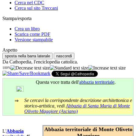
Cerca nel CDC
Cerca sul sito Treccani
Stampa/esporta
Crea un libro
Scarica come PDF
Versione stampabile
Aspetto
sposta nella barra laterale
nascondi
Da Cathopedia, l'enciclopedia cattolica.
100%
Questa voce tratta dell'
abbazia territoriale
.
Se cercavi la corrispondente descrizione architettonica e
⇒
storico-artistica, vedi
Abbazia di Santa Maria di Monte
Oliveto Maggiore (Asciano)
Abbazia territoriale di Monte Oliveto
L'
Abbazia
Maggiore