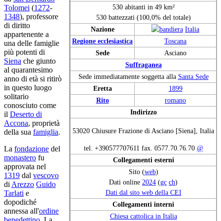
530 abitanti in 49 km²
Tolomei
(
1272
-
1348
), professore
530 battezzati (100,0% del totale)
di diritto
Nazione
Italia
appartenente a
Regione ecclesiastica
Toscana
una delle famiglie
più potenti di
Sede
Asciano
Siena
che giunto
Suffraganea
al quarantesimo
Sede immediatamente soggetta alla
Santa Sede
anno di età si ritirò
in questo luogo
Eretta
1899
solitario
Rito
romano
conosciuto come
Indirizzo
il
Deserto di
Accona
, proprietà
53020 Chiusure Frazione di Asciano [Siena], Italia
della sua
famiglia
.
tel. +390577707611 fax. 0577.70.76.70
@
La
fondazione
del
monastero
fu
Collegamenti esterni
approvata nel
Sito (
web
)
1319
dal
vescovo
Dati online
2024
(
gc
ch
)
di
Arezzo
Guido
Dati dal sito web della CEI
Tarlati
e
dopodiché
Collegamenti interni
annessa all'
ordine
Chiesa cattolica in Italia
benedettino
. La