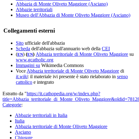
Abbazia di Monte Oliveto Maggiore (Asciano)
Abbazie territoriali
Museo dell'Abbazia di Monte Oliveto Maggiore (Asciano)
Collegamenti esterni
Sito
ufficiale dell'abbazia
Scheda
dell'abbazia sull'annuario web della
CEI
(
)
(
)
Abbazia territoriale di Monte Oliveto Maggiore
su
EN
EN
www.gcatholic.org
Immagini su
Wikimedia Commons
Voce
Abbazia territoriale di Monte Oliveto Maggiore
di
it.wiki
: il materiale ivi presente è stato rielaborato in
senso
cattolico
e integrato
Estratto da "
https://it.cathopedia.org/w/index.php?
title=Abbazia_territoriale_di_Monte_Oliveto_Maggiore&oldid=7812
Categorie
:
Abbazie territoriali in Italia
Italia
Abbazia territoriale di Monte Oliveto Maggiore
Asciano
Chiusure