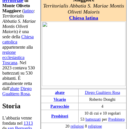
territoriale
di
Territorialis Abbatia S. Mariae Montis
Monte Oliveto
Maggiore
(
latino
:
Oliveti Maioris
Territorialis
Chiesa latina
Abbatia S. Mariae
Montis Oliveti
Maioris
) è una
sede della
Chiesa
cattolica
appartenente alla
regione
ecclesiastica
Toscana
. Nel
2023 contava 530
battezzati su 530
abitanti. È
attualmente retta
dall'
abate
Diego
abate
Diego Gualtiero Rosa
Gualtiero Rosa
,
Vicario
Roberto Donghi
Storia
Parrocchie
4
10 di cui e 10 regolari
Presbiteri
L'abbazia venne
53
battezzati
per
Presbitero
fondata nel
1313
20
religiosi
8
religiose
da
san Bernardo