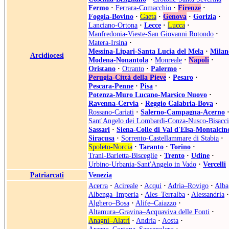
Fermo
·
Ferrara-Comacchio
·
Firenze
·
Foggia-Bovino
·
Gaeta
·
Genova
·
Gorizia
·
Lanciano-Ortona
·
Lecce
·
Lucca
·
Manfredonia-Vieste-San Giovanni Rotondo
·
Matera-Irsina
·
Messina-Lipari-Santa Lucia del Mela
·
Milan
Arcidiocesi
Modena-Nonantola
·
Monreale
·
Napoli
·
Oristano
·
Otranto
·
Palermo
·
Perugia-Città della Pieve
·
Pesaro
·
Pescara-Penne
·
Pisa
·
Potenza-Muro Lucano-Marsico Nuovo
·
Ravenna-Cervia
·
Reggio Calabria-Bova
·
Rossano-Cariati
·
Salerno-Campagna-Acerno
Sant'Angelo dei Lombardi-Conza-Nusco-Bisacci
Sassari
·
Siena-Colle di Val d'Elsa-Montalcin
Siracusa
·
Sorrento-Castellammare di Stabia
·
Spoleto-Norcia
·
Taranto
·
Torino
·
Trani-Barletta-Bisceglie
·
Trento
·
Udine
·
Urbino-Urbania-Sant'Angelo in Vado
·
Vercelli
Patriarcati
Venezia
Acerra
·
Acireale
·
Acqui
·
Adria–Rovigo
·
Alba
Albenga–Imperia
·
Ales–Terralba
·
Alessandria
·
Alghero–Bosa
·
Alife–Caiazzo
·
Altamura–Gravina–Acquaviva delle Fonti
·
Anagni–Alatri
·
Andria
·
Aosta
·