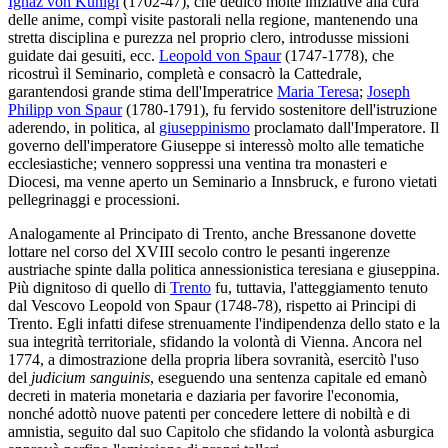
Ignaz von Kunigl
(1702-47), che dedicò molte iniziative alla cura
delle anime, compì visite pastorali nella regione, mantenendo una
stretta disciplina e purezza nel proprio clero, introdusse missioni
guidate dai gesuiti, ecc.
Leopold von Spaur
(1747-1778), che
ricostruì il Seminario, completà e consacrò la Cattedrale,
garantendosi grande stima dell'Imperatrice
Maria Teresa
;
Joseph
Philipp von Spaur
(1780-1791), fu fervido sostenitore dell'istruzione
aderendo, in politica, al
giuseppinismo
proclamato dall'Imperatore. Il
governo dell'imperatore Giuseppe si interessò molto alle tematiche
ecclesiastiche; vennero soppressi una ventina tra monasteri e
Diocesi, ma venne aperto un Seminario a Innsbruck, e furono vietati
pellegrinaggi e processioni.
Analogamente al Principato di Trento, anche Bressanone dovette
lottare nel corso del XVIII secolo contro le pesanti ingerenze
austriache spinte dalla politica annessionistica teresiana e giuseppina.
Più dignitoso di quello di
Trento
fu, tuttavia, l'atteggiamento tenuto
dal Vescovo Leopold von Spaur (1748-78), rispetto ai Principi di
Trento. Egli infatti difese strenuamente l'indipendenza dello stato e la
sua integrità territoriale, sfidando la volontà di Vienna. Ancora nel
1774, a dimostrazione della propria libera sovranità, esercitò l'uso
del
judicium sanguinis
, eseguendo una sentenza capitale ed emanò
decreti in materia monetaria e daziaria per favorire l'economia,
nonché adottò nuove patenti per concedere lettere di nobiltà e di
amnistia, seguito dal suo Capitolo che sfidando la volontà asburgica