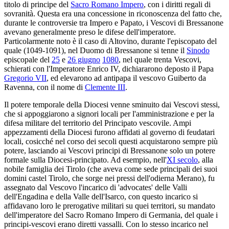
titolo di principe del
Sacro Romano Impero
, con i diritti regali di
sovranità. Questa era una concessione in riconoscenza del fatto che,
durante le controversie tra Impero e Papato, i Vescovi di Bressanone
avevano generalmente preso le difese dell'imperatore.
Particolarmente noto è il caso di Altovino, durante l'episcopato del
quale (1049-1091), nel Duomo di Bressanone si tenne il
Sinodo
episcopale del
25
e
26 giugno
1080
, nel quale trenta Vescovi,
schierati con l'Imperatore Enrico IV, dichiararono deposto il Papa
Gregorio VII
, ed elevarono ad antipapa il vescovo Guiberto da
Ravenna, con il nome di
Clemente III
.
Il potere temporale della Diocesi venne sminuito dai Vescovi stessi,
che si appoggiarono a signori locali per l'amministrazione e per la
difesa militare del territorio del Principato vescovile. Ampi
appezzamenti della Diocesi furono affidati al governo di feudatari
locali, cosicché nel corso dei secoli questi acquistarono sempre più
potere, lasciando ai Vescovi principi di Bressanone solo un potere
formale sulla Diocesi-principato. Ad esempio, nell'
XI secolo
, alla
nobile famiglia dei Tirolo (che aveva come sede principali dei suoi
domini castel Tirolo, che sorge nei pressi dell'odierna Merano), fu
assegnato dal Vescovo l'incarico di 'advocates' delle Valli
dell'Engadina e della Valle dell'Isarco, con questo incarico si
affidavano loro le prerogative militari su quei territori, su mandato
dell'imperatore del Sacro Romano Impero di Germania, del quale i
principi-vescovi erano diretti vassalli. Con lo stesso incarico nel