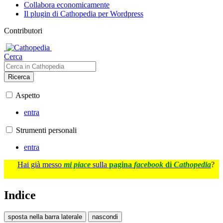
Collabora economicamente
Il plugin di Cathopedia per Wordpress
Contributori
Cerca
Ricerca
Aspetto
entra
Strumenti personali
entra
Hai già messo
mi piace
sulla
pagina
facebook
di
Cathopedia
?
Indice
sposta nella barra laterale
nascondi