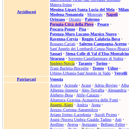
Matera-Irsina
·
Messina-Lipari-Santa Lucia del Mela
·
Milan
Arcidiocesi
Modena-Nonantola
·
Monreale
·
Napoli
·
Oristano
·
Otranto
·
Palermo
·
Perugia-Città della Pieve
·
Pesaro
·
Pescara-Penne
·
Pisa
·
Potenza-Muro Lucano-Marsico Nuovo
·
Ravenna-Cervia
·
Reggio Calabria-Bova
·
Rossano-Cariati
·
Salerno-Campagna-Acerno
Sant'Angelo dei Lombardi-Conza-Nusco-Bisacci
Sassari
·
Siena-Colle di Val d'Elsa-Montalcin
Siracusa
·
Sorrento-Castellammare di Stabia
·
Spoleto-Norcia
·
Taranto
·
Torino
·
Trani-Barletta-Bisceglie
·
Trento
·
Udine
·
Urbino-Urbania-Sant'Angelo in Vado
·
Vercelli
Patriarcati
Venezia
Acerra
·
Acireale
·
Acqui
·
Adria–Rovigo
·
Alba
Albenga–Imperia
·
Ales–Terralba
·
Alessandria
·
Alghero–Bosa
·
Alife–Caiazzo
·
Altamura–Gravina–Acquaviva delle Fonti
·
Anagni–Alatri
·
Andria
·
Aosta
·
Arezzo–Cortona–Sansepolcro
·
Ariano Irpino–Lacedonia
·
Ascoli Piceno
·
Assisi–Nocera Umbra–Gualdo Tadino
·
Asti
·
Avellino
·
Aversa
·
Avezzano
·
Belluno–Feltre
·