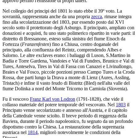
approvò perfino l'emissione di propri talleri.
Nel collegio dei principi del 1801 lo stato ebbe il 39º voto. La
sovranità, rappresentata anche da una propria
zecca
, rimase integra
fino alla secolarizzazione del 1803, pur essendo posto dal XVI
secolo sotto il protettorato degli Asburgo. Il principato, ampliato con
donazioni e acquisti, fu uno stato polimerico ripartito in varie parti: il
distretto di Bressanone, esteso sulla sinistra del fiume Eisoch da
Fortezza (
Franzenfesten
) fino a Chiusa, centro doganale del
principato, alla confluenza del Reintz, comprendendo Albes e
Salorno. Le altre exclaves erano: i baliaggi di Luson, S.Martino in
Badia e Torre Gardena, Vandoies e Val di Fundres, Brunico e Val di
Tures, Anteselva, Tires in Val di Fassa con Canazei e Livinallongo,
Braies e Val Fosco, piccole porzioni presso Campo Tures e la Croda
Rossa, due parti lungo la Drava a monte di Lienz (Aures, Assling,
Tristach) e infine il vasto feudo di Bistritz (Bled) nell'alta valle del
fiume Dolinka a nord del Monte Tricorno in Carniola (Slovenia).
Fu il vescovo
Franz Karl von Lodron
(1791-1828), che vide il
collasso materiale del potere temporale del vescovato. Nel
1803
il
Principato venne secolarizzato e annesso all'Austria, e il capitolo
della Cattedrale venne sciolto. Il breve periodo di reggenza della
Baviera, durante il periodo napoleonico, fu segnato da un profondo
dispotismo contro la Chiesa. La restaurazione della supremazia
austriaca nel
1814
, migliorò notevolmente le condizioni della
Diocesi.