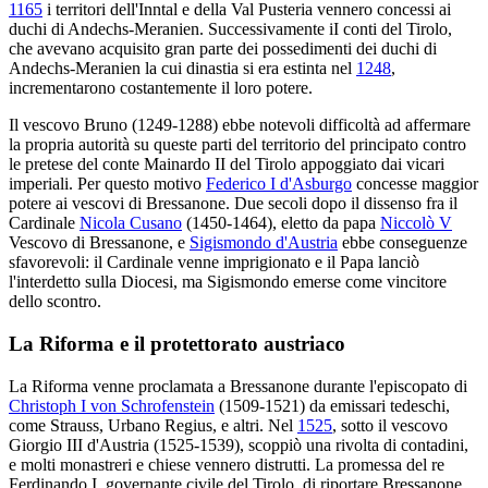
1165
i territori dell'Inntal e della Val Pusteria vennero concessi ai
duchi di Andechs-Meranien. Successivamente iI conti del Tirolo,
che avevano acquisito gran parte dei possedimenti dei duchi di
Andechs-Meranien la cui dinastia si era estinta nel
1248
,
incrementarono costantemente il loro potere.
Il vescovo Bruno (1249-1288) ebbe notevoli difficoltà ad affermare
la propria autorità su queste parti del territorio del principato contro
le pretese del conte Mainardo II del Tirolo appoggiato dai vicari
imperiali. Per questo motivo
Federico I d'Asburgo
concesse maggior
potere ai vescovi di Bressanone. Due secoli dopo il dissenso fra il
Cardinale
Nicola Cusano
(1450-1464), eletto da papa
Niccolò V
Vescovo di Bressanone, e
Sigismondo d'Austria
ebbe conseguenze
sfavorevoli: il Cardinale venne imprigionato e il Papa lanciò
l'interdetto sulla Diocesi, ma Sigismondo emerse come vincitore
dello scontro.
La Riforma e il protettorato austriaco
La Riforma venne proclamata a Bressanone durante l'episcopato di
Christoph I von Schrofenstein
(1509-1521) da emissari tedeschi,
come Strauss, Urbano Regius, e altri. Nel
1525
, sotto il vescovo
Giorgio III d'Austria (1525-1539), scoppiò una rivolta di contadini,
e molti monastreri e chiese vennero distrutti. La promessa del re
Ferdinando I, governante civile del Tirolo, di riportare Bressanone