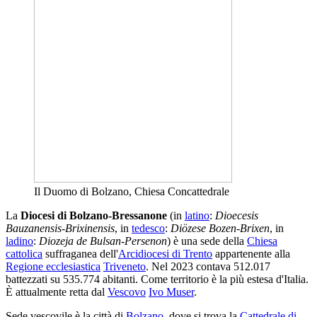
Il Duomo di Bolzano, Chiesa Concattedrale
La
Diocesi di Bolzano-Bressanone
(in
latino
:
Dioecesis
Bauzanensis-Brixinensis
, in
tedesco
:
Diözese Bozen-Brixen
, in
ladino
:
Diozeja de Bulsan-Persenon
) è una sede della
Chiesa
cattolica
suffraganea dell'
Arcidiocesi di Trento
appartenente alla
Regione ecclesiastica
Triveneto
. Nel 2023 contava 512.017
battezzati su 535.774 abitanti. Come territorio è la più estesa d'Italia.
È attualmente retta dal
Vescovo
Ivo Muser
.
Sede vescovile è la città di
Bolzano
, dove si trova la
Cattedrale di