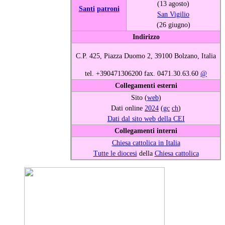
(13 agosto)
Santi
patroni
San Vigilio
(26 giugno)
Indirizzo
C.P. 425, Piazza Duomo 2, 39100 Bolzano, Italia
tel. +390471306200 fax. 0471.30.63.60
@
Collegamenti esterni
Sito (
web
)
Dati online
2024
(
gc
ch
)
Dati dal sito web della CEI
Collegamenti interni
Chiesa cattolica in Italia
Tutte le diocesi
della
Chiesa cattolica