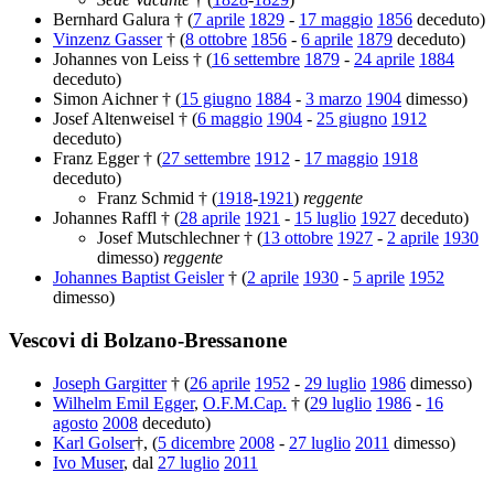
Bernhard Galura † (
7 aprile
1829
-
17 maggio
1856
deceduto)
Vinzenz Gasser
† (
8 ottobre
1856
-
6 aprile
1879
deceduto)
Johannes von Leiss † (
16 settembre
1879
-
24 aprile
1884
deceduto)
Simon Aichner † (
15 giugno
1884
-
3 marzo
1904
dimesso)
Josef Altenweisel † (
6 maggio
1904
-
25 giugno
1912
deceduto)
Franz Egger † (
27 settembre
1912
-
17 maggio
1918
deceduto)
Franz Schmid † (
1918
-
1921
)
reggente
Johannes Raffl † (
28 aprile
1921
-
15 luglio
1927
deceduto)
Josef Mutschlechner † (
13 ottobre
1927
-
2 aprile
1930
dimesso)
reggente
Johannes Baptist Geisler
† (
2 aprile
1930
-
5 aprile
1952
dimesso)
Vescovi di Bolzano-Bressanone
Joseph Gargitter
† (
26 aprile
1952
-
29 luglio
1986
dimesso)
Wilhelm Emil Egger
,
O.F.M.Cap.
† (
29 luglio
1986
-
16
agosto
2008
deceduto)
Karl Golser
†, (
5 dicembre
2008
-
27 luglio
2011
dimesso)
Ivo Muser
, dal
27 luglio
2011