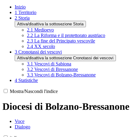
Inizio
1
Territorio
2
Storia
Attiva/disattiva la sottosezione Storia
2.1
Medioevo
2.2
La Riforma e il protettorato austriaco
2.3
La fine del Principato vescovile
2.4
XX secolo
3
Cronotassi dei vescovi
Attiva/disattiva la sottosezione Cronotassi dei vescovi
3.1
Vescovi di Sabiona
3.2
Vescovi di Bressanone
3.3
Vescovi di Bolzano-Bressanone
4
Statistiche
Mostra/Nascondi l'indice
Diocesi di Bolzano-Bressanone
Voce
Dialogo