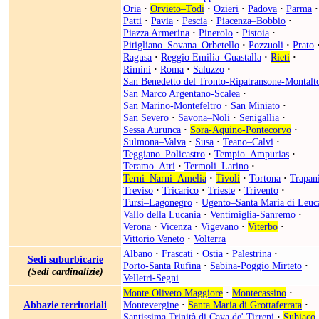
Oria
·
Orvieto–Todi
·
Ozieri
·
Padova
·
Parma
·
Patti
·
Pavia
·
Pescia
·
Piacenza–Bobbio
·
Piazza Armerina
·
Pinerolo
·
Pistoia
·
Pitigliano–Sovana–Orbetello
·
Pozzuoli
·
Prato
Ragusa
·
Reggio Emilia–Guastalla
·
Rieti
·
Rimini
·
Roma
·
Saluzzo
·
San Benedetto del Tronto-Ripatransone-Montalt
San Marco Argentano-Scalea
·
San Marino-Montefeltro
·
San Miniato
·
San Severo
·
Savona–Noli
·
Senigallia
·
Sessa Aurunca
·
Sora-Aquino-Pontecorvo
·
Sulmona–Valva
·
Susa
·
Teano–Calvi
·
Teggiano–Policastro
·
Tempio–Ampurias
·
Teramo–Atri
·
Termoli–Larino
·
Terni–Narni–Amelia
·
Tivoli
·
Tortona
·
Trapan
Treviso
·
Tricarico
·
Trieste
·
Trivento
·
Tursi–Lagonegro
·
Ugento–Santa Maria di Leuc
Vallo della Lucania
·
Ventimiglia-Sanremo
·
Verona
·
Vicenza
·
Vigevano
·
Viterbo
·
Vittorio Veneto
·
Volterra
Albano
·
Frascati
·
Ostia
·
Palestrina
·
Sedi suburbicarie
Porto-Santa Rufina
·
Sabina-Poggio Mirteto
·
(Sedi cardinalizie)
Velletri-Segni
Monte Oliveto Maggiore
·
Montecassino
·
Abbazie territoriali
Montevergine
·
Santa Maria di Grottaferrata
·
Santissima Trinità di Cava de' Tirreni
·
Subiaco