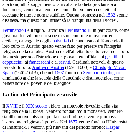
alla tranquillità sopprimendo la rivolta, e la dieta proclamata a
Innsbruck, venne mantenuta e i contadini vennero costretti ad
accettare le nuove norme stabilite. Questa promessa nel
1532
venne
disattesa, ma questo non influenzò la tranquillità della Diocesi.
Ferdinando I
e il figlio, l'arciduca
Ferdinando II
, in particolare, come
governanti civili presero serie misure contro le nuove correnti
eretiche, capeggiate dagli
anabattisti
che andavano diffondendo il
loro culto in Austria; questo venne fatto per preservare l'integrità
religiosa della cattolica Austria e dell'altrettanto cattolicissimo Tirolo.
In questo periodo l'istruzione dei giovani era affidata ai
gesuiti
, ai
cappuccini
, ai
francescani
e ai
serviti
. Cardinali notevoli di questo
periodo furono:
Andrea d'Austria
(1591-1600) e
Christoph IV von
Spaur
(1601-1613), che nel
1607
fondò un
Seminario
teologico
,
ampliando anche la scuola della Cattedrale e distinguendosi come
benefattore dei poveri e dei bisognosi.
La fine del Principato vescovile
Il
XVIII
e il
XIX secolo
videro un notevole risveglio della vita
religiosa della Diocesi. Vennero fondati molti monasteri, vennero
stabilite nuove missioni per la cura d'anime, e venne promossa
l'istruzione religiosa al popolo. Nel
1677
venne fondata l'Università
di Innsbruck. I vescovi più rilevanti del periodo furono:
Kaspar