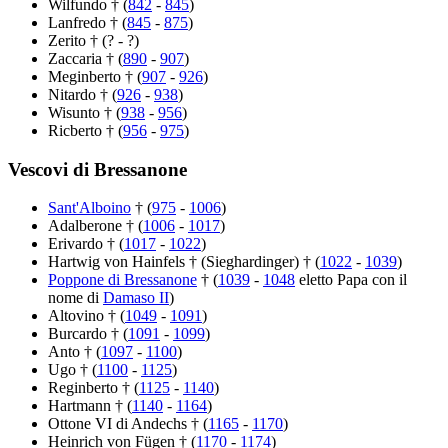
Wilfundo † (
842
-
845
)
Lanfredo † (
845
-
875
)
Zerito † (? - ?)
Zaccaria † (
890
-
907
)
Meginberto † (
907
-
926
)
Nitardo † (
926
-
938
)
Wisunto † (
938
-
956
)
Ricberto † (
956
-
975
)
Vescovi di Bressanone
Sant'Alboino
† (
975
-
1006
)
Adalberone † (
1006
-
1017
)
Erivardo † (
1017
-
1022
)
Hartwig von Hainfels † (Sieghardinger) † (
1022
-
1039
)
Poppone di Bressanone
† (
1039
-
1048
eletto Papa con il
nome di
Damaso II
)
Altovino † (
1049
-
1091
)
Burcardo † (
1091
-
1099
)
Anto † (
1097
-
1100
)
Ugo † (
1100
-
1125
)
Reginberto † (
1125
-
1140
)
Hartmann † (
1140
-
1164
)
Ottone VI di Andechs † (
1165
-
1170
)
Heinrich von Fügen † (
1170
-
1174
)