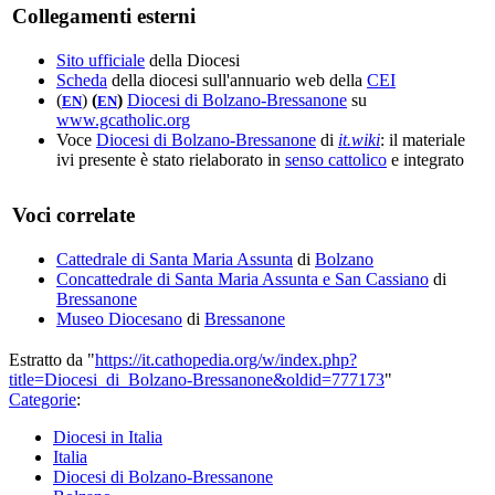
Collegamenti esterni
Sito ufficiale
della Diocesi
Scheda
della diocesi sull'annuario web della
CEI
(
)
(
)
Diocesi di Bolzano-Bressanone
su
EN
EN
www.gcatholic.org
Voce
Diocesi di Bolzano-Bressanone
di
it.wiki
: il materiale
ivi presente è stato rielaborato in
senso cattolico
e integrato
Voci correlate
Cattedrale di Santa Maria Assunta
di
Bolzano
Concattedrale di Santa Maria Assunta e San Cassiano
di
Bressanone
Museo Diocesano
di
Bressanone
Estratto da "
https://it.cathopedia.org/w/index.php?
title=Diocesi_di_Bolzano-Bressanone&oldid=777173
"
Categorie
:
Diocesi in Italia
Italia
Diocesi di Bolzano-Bressanone