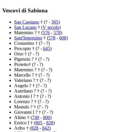
Vescovi di Sabiona
San Cassiano
† (? -
365
)
San Lucano
† (
V secolo
)
Maternino ? † (
576
-
578
)
Sant'Ingenuino
† (
578
-
608
)
Costantino † (? - ?)
Procopio † (? -
645
)
Orso † (? - ?)
Pigenzio ? † (? - ?)
Proietto† (? - ?)
Maternino ? † (? - ?)
Marcello ? † (? - ?)
Valeriano ? † (? - ?)
Angelo ? † (? - ?)
Aureliano ? † (? - ?)
Antonio I ? † (? - ?)
Lorenzo ? † (? - ?)
Mastulo ? † (? - ?)
Giovanni I ? † (? - ?)
Alimo † (
749
-
800
)
Enrico I † (
805
-
828
)
Aribo † (
828
-
842
)