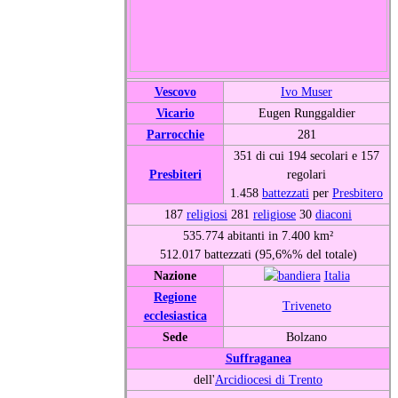
Vescovo
Ivo Muser
Vicario
Eugen Runggaldier
Parrocchie
281
351 di cui 194 secolari e 157
Presbiteri
regolari
1.458
battezzati
per
Presbitero
187
religiosi
281
religiose
30
diaconi
535.774 abitanti in 7.400 km²
512.017 battezzati (95,6%% del totale)
Nazione
Italia
Regione
Triveneto
ecclesiastica
Sede
Bolzano
Suffraganea
dell'
Arcidiocesi di Trento