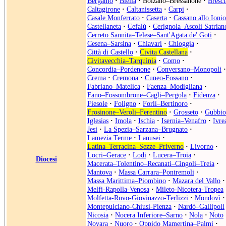
Bergamo
·
Biella
·
Bolzano–Bressanone
·
Bresci
Caltagirone
·
Caltanissetta
·
Carpi
·
Casale Monferrato
·
Caserta
·
Cassano allo Ionio
Castellaneta
·
Cefalù
·
Cerignola–Ascoli Satrian
Cerreto Sannita–Telese–Sant'Agata de' Goti
·
Cesena–Sarsina
·
Chiavari
·
Chioggia
·
Città di Castello
·
Civita Castellana
·
Civitavecchia–Tarquinia
·
Como
·
Concordia–Pordenone
·
Conversano–Monopoli
·
Crema
·
Cremona
·
Cuneo-Fossano
·
Fabriano–Matelica
·
Faenza–Modigliana
·
Fano–Fossombrone–Cagli–Pergola
·
Fidenza
·
Fiesole
·
Foligno
·
Forlì–Bertinoro
·
Frosinone–Veroli–Ferentino
·
Grosseto
·
Gubbio
Iglesias
·
Imola
·
Ischia
·
Isernia–Venafro
·
Ivre
Jesi
·
La Spezia–Sarzana–Brugnato
·
Lamezia Terme
·
Lanusei
·
Latina–Terracina–Sezze–Priverno
·
Livorno
·
Locri–Gerace
·
Lodi
·
Lucera–Troia
·
Diocesi
Macerata–Tolentino–Recanati–Cingoli–Treia
·
Mantova
·
Massa Carrara–Pontremoli
·
Massa Marittima–Piombino
·
Mazara del Vallo
·
Melfi-Rapolla-Venosa
·
Mileto-Nicotera-Tropea
Molfetta-Ruvo-Giovinazzo-Terlizzi
·
Mondovì
·
Montepulciano-Chiusi-Pienza
·
Nardò–Gallipoli
Nicosia
·
Nocera Inferiore–Sarno
·
Nola
·
Noto
Novara
·
Nuoro
·
Oppido Mamertina–Palmi
·