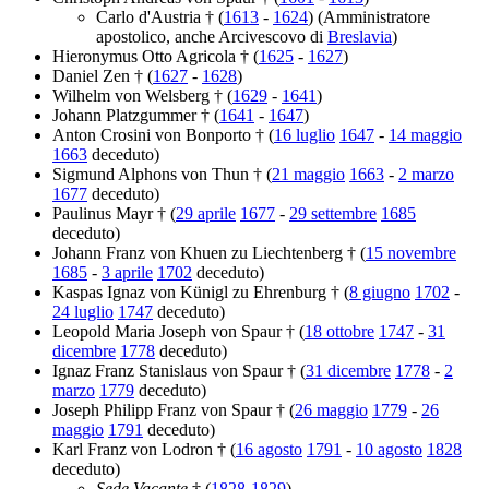
Carlo d'Austria † (
1613
-
1624
) (Amministratore
apostolico, anche Arcivescovo di
Breslavia
)
Hieronymus Otto Agricola † (
1625
-
1627
)
Daniel Zen † (
1627
-
1628
)
Wilhelm von Welsberg † (
1629
-
1641
)
Johann Platzgummer † (
1641
-
1647
)
Anton Crosini von Bonporto † (
16 luglio
1647
-
14 maggio
1663
deceduto)
Sigmund Alphons von Thun † (
21 maggio
1663
-
2 marzo
1677
deceduto)
Paulinus Mayr † (
29 aprile
1677
-
29 settembre
1685
deceduto)
Johann Franz von Khuen zu Liechtenberg † (
15 novembre
1685
-
3 aprile
1702
deceduto)
Kaspas Ignaz von Künigl zu Ehrenburg † (
8 giugno
1702
-
24 luglio
1747
deceduto)
Leopold Maria Joseph von Spaur † (
18 ottobre
1747
-
31
dicembre
1778
deceduto)
Ignaz Franz Stanislaus von Spaur † (
31 dicembre
1778
-
2
marzo
1779
deceduto)
Joseph Philipp Franz von Spaur † (
26 maggio
1779
-
26
maggio
1791
deceduto)
Karl Franz von Lodron † (
16 agosto
1791
-
10 agosto
1828
deceduto)
Sede Vacante
† (
1828
-
1829
)