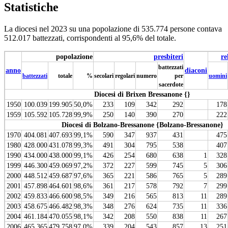
Statistiche
La diocesi nel 2023 su una popolazione di 535.774 persone contava
512.017 battezzati, corrispondenti al 95,6% del totale.
popolazione
presbiteri
re
battezzati
anno
diaconi
battezzati
totale
%
secolari
regolari
numero
per
uomini
sacerdote
Diocesi di Brixen Bressanone {}
1950
100.039
199.905
50,0%
233
109
342
292
178
1959
105.592
105.728
99,9%
250
140
390
270
222
Diocesi di Bolzano-Bressanone {Bolzano-Bressanone}
1970
404.081
407.693
99,1%
590
347
937
431
475
1980
428.000
431.078
99,3%
491
304
795
538
407
1990
434.000
438.000
99,1%
426
254
680
638
1
328
1999
446.300
459.069
97,2%
372
227
599
745
5
306
2000
448.512
459.687
97,6%
365
221
586
765
5
289
2001
457.898
464.601
98,6%
361
217
578
792
7
299
2002
459.833
466.600
98,5%
349
216
565
813
11
289
2003
458.675
466.482
98,3%
348
276
624
735
11
336
2004
461.184
470.055
98,1%
342
208
550
838
11
267
2006
465.365
479.758
97,0%
339
204
543
857
13
251