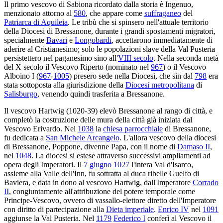
Il primo vescovo di Sabiona ricordato dalla storia è Ingenuo,
menzionato attorno al
580
, che appare come
suffraganeo
del
Patriarca di Aquileia
. Le tribù che si spinsero nell'attuale territorio
della Diocesi di Bressanone, durante i grandi spostamenti migratori,
specialmente
Bavari
e
Longobardi
, accettarono immediatamente di
aderire al Cristianesimo; solo le popolazioni slave della Val Pusteria
persistettero nel paganesimo sino all'
VIII secolo
. Nella seconda metà
del X secolo il Vescovo Riperto (nominato nel
967
) o il Vescovo
Alboino I (
967
-
1005
) presero sede nella Diocesi, che sin dal
798
era
stata sottoposta alla giurisdizione della
Diocesi metropolitana
di
Salisburgo
, venendo quindi trasferita a Bressanone.
Il vescovo Hartwig (1020-39) elevò Bressanone al rango di città, e
completò la costruzione delle mura della città già iniziata dal
Vescovo Erivardo. Nel
1038
la
chiesa parrocchiale
di Bressanone,
fu dedicata a
San Michele Arcangelo
. L'allora vescovo della diocesi
di Bressanone, Poppone, divenne Papa, con il nome di
Damaso II
,
nel
1048
. La diocesi si estese attraverso successivi ampliamenti ad
opera degli Imperatori. Il
7 giugno
1027
l'intera Val d'Isarco,
assieme alla Valle dell'Inn, fu sottratta al duca ribelle Guelfo di
Baviera, e data in dono al vescovo Hartwig, dall'Imperatore
Corrado
II
, congiuntamente all'attribuzione del potere temporale come
Principe-Vescovo, ovvero di vassallo-elettore diretto dell'Imperatore
con diritto di partecipazione alla
Dieta imperiale
.
Enrico IV
nel
1091
aggiunse la Val Pusteria. Nel
1179
Federico I
conferì al Vescovo il