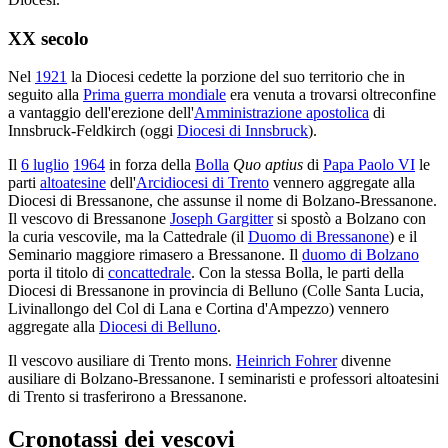
XX secolo
Nel
1921
la Diocesi cedette la porzione del suo territorio che in
seguito alla
Prima guerra mondiale
era venuta a trovarsi oltreconfine
a vantaggio dell'erezione dell'
Amministrazione apostolica
di
Innsbruck-Feldkirch (oggi
Diocesi di Innsbruck
).
Il
6 luglio
1964
in forza della
Bolla
Quo aptius
di
Papa Paolo VI
le
parti
altoatesine
dell'
Arcidiocesi di Trento
vennero aggregate alla
Diocesi di Bressanone, che assunse il nome di Bolzano-Bressanone.
Il vescovo di Bressanone
Joseph Gargitter
si spostò a Bolzano con
la curia vescovile, ma la Cattedrale (il
Duomo di Bressanone
) e il
Seminario maggiore rimasero a Bressanone. Il
duomo di Bolzano
porta il titolo di
concattedrale
. Con la stessa Bolla, le parti della
Diocesi di Bressanone in provincia di Belluno (Colle Santa Lucia,
Livinallongo del Col di Lana e Cortina d'Ampezzo) vennero
aggregate alla
Diocesi di Belluno
.
Il vescovo ausiliare di Trento mons.
Heinrich Fohrer
divenne
ausiliare di Bolzano-Bressanone. I seminaristi e professori altoatesini
di Trento si trasferirono a Bressanone.
Cronotassi dei vescovi