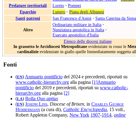
Prelature territoriali
Loreto
·
Pompei
Eparchie
Lungro
·
Piana degli Albanesi
Santi
patroni
San Francesco d'Assisi
·
Santa Caterina da Siena
Ordinariato militare in Italia
·
Altro
Nunziatura apostolica in Italia
·
Esarcato apostolico d'Italia
Elenco delle diocesi italiane
In grassetto le Arcidiocesi Metropolitane
evidenziate in rosso le
Metr
cardinalizie
evidenziate in giallo quelle Immediatamente soggetta al
Fonti
(
)
Annuario pontificio
del 2024 e precedenti, riportati su
EN
www.catholic-hierarchy.org
alla pagina
[1]
Annuario
pontificio
del 2019 e precedenti, riportati su
www.catholic-
hierarchy.org
alla pagina
[2]
(
)
Bolla
Quo aptius
LA
(
)
Joseph Lins
,
Diocese of Brixen
, in
Charles George
EN
Herbermann
(a cura di),
Catholic Encyclopedia
, 15 voll.,
Robert Appleton Company,
New York
1907
-
1914
,
online