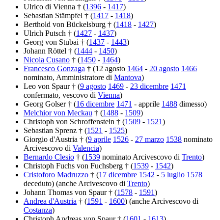
Ulrico di Vienna † (
1396
-
1417
)
Sebastian Stämpfel † (
1417
-
1418
)
Berthold von Bückelsburg † (
1418
-
1427
)
Ulrich Putsch † (
1427
-
1437
)
Georg von Stubai † (
1437
-
1443
)
Johann Röttel † (
1444
-
1450
)
Nicola Cusano
† (
1450
-
1464
)
Francesco Gonzaga
† (12 agosto
1464
-
20 agosto
1466
nominato, Amministratore di
Mantova
)
Leo von Spaur † (
9 agosto
1469
-
23 dicembre
1471
confermato, vescovo di
Vienna
)
Georg Golser † (
16 dicembre
1471
- apprile
1488
dimesso)
Melchior von Meckau
† (
1488
-
1509
)
Christoph von Schroffenstein † (
1509
-
1521
)
Sebastian Sprenz † (
1521
-
1525
)
Giorgio d'Austria † (
9 aprile
1526
-
27 marzo
1538
nominato
Arcivescovo di
Valencia
)
Bernardo Clesio
† (
1539
nominato Arcivescovo di
Trento
)
Christoph Fuchs von Fuchsberg † (
1539
-
1542
)
Cristoforo Madruzzo
† (
17 dicembre
1542
-
5 luglio
1578
deceduto) (anche Arcivescovo di
Trento
)
Johann Thomas von Spaur † (
1578
-
1591
)
Andrea d'Austria
† (
1591
-
1600
) (anche Arcivescovo di
Costanza
)
Christoph Andreas von Spaur † (
1601
-
1613
)