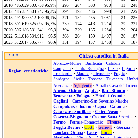
2010
485.029
500.758
96,9%
296
204
500
970
13
248
2012
485.354
503.747
96,3%
294
192
486
998
21
229
2015
491.900
512.100
96,1%
271
184
455
1.081
24
226
2018
501.619
525.092
95,5%
239
174
413
1.214
29
221
2020
506.186
531.341
95,3
394
229
165
1.284
29
204
2022
511.018
534.912
95,5
363
204
159
1.407
30
187
2023
512.017
535.774
95,6
351
194
157
1.458
30
187
v
d
m
Chiesa cattolica in Italia
•
•
Abruzzo-Molise
·
Basilicata
·
Calabria
·
Campania
·
Emilia Romagna
·
Lazio
·
Liguria
·
Regioni ecclesiastiche
Lombardia
·
Marche
·
Piemonte
·
Puglia
·
Sardegna
·
Sicilia
·
Toscana
·
Triveneto
·
Umbri
Acerenza
·
Agrigento
·
Amalfi-Cava de' Tirreni
Ancona-Osimo
·
Aquila
·
Bari-Bitonto
·
Benevento
·
Bologna
·
Brindisi-Ostuni
·
Cagliari
·
Camerino-San Severino Marche
·
Campobasso-Boiano
·
Capua
·
Catania
·
Catanzaro-Squillace
·
Chieti-Vasto
·
Cosenza-Bisignano
·
Crotone-Santa Severina
·
Fermo
·
Ferrara-Comacchio
·
Firenze
·
Foggia-Bovino
·
Gaeta
·
Genova
·
Gorizia
·
Lanciano-Ortona
·
Lecce
·
Lucca
·
Manfredonia-Vieste-San Giovanni Rotondo
·