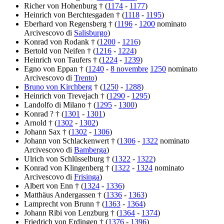
Richer von Hohenburg † (
1174
-
1177
)
Heinrich von Berchtesgaden † (
1118
-
1195
)
Eberhard von Regensberg † (
1196
-
1200
nominato
Arcivescovo di
Salisburgo
)
Konrad von Rodank † (
1200
-
1216
)
Bertold von Neifen † (
1216
-
1224
)
Heinrich von Taufers † (
1224
-
1239
)
Egno von Eppan † (
1240
-
8 novembre
1250
nominato
Arcivescovo di
Trento
)
Bruno von Kirchberg
† (
1250
-
1288
)
Heinrich von Trevejach † (
1290
-
1295
)
Landolfo di Milano † (
1295
-
1300
)
Konrad ? † (
1301
-
1301
)
Arnold † (
1302
-
1302
)
Johann Sax † (
1302
-
1306
)
Johann von Schlackenwert † (
1306
-
1322
nominato
Arcivescovo di
Bamberga
)
Ulrich von Schlüsselburg † (
1322
-
1322
)
Konrad von Klingenberg † (
1322
-
1324
nominato
Arcivescovo di
Frisinga
)
Albert von Enn † (
1324
-
1336
)
Matthäus Andergassen † (
1336
-
1363
)
Lamprecht von Brunn † (
1363
-
1364
)
Johann Ribi von Lenzburg † (
1364
-
1374
)
Friedrich von Erdingen † (
1376
-
1396
)