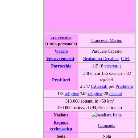
arcivescovo
Francesco Marino
(titolo personale)
Vicario
Pasquale Capasso
Vescovi emeriti
:
Beniamino Depalma
,
C.M.
Parrocchie
115 (8
vicariati
)
218 di cui 136 secolari e 82
Presbiteri
regolari
2.247
battezzati
per
Presbitero
118
religiosi
340
religiose
28
diaconi
518.000 abitanti in 450 km²
490.000 battezzati (94,6% del totale)
Nazione
Italia
Regione
Campania
ecclesiastica
Sede
Nola