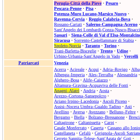
Perugia-Città della Pieve
·
Pesaro
·
Pescara-Penne
·
Pisa
·
Potenza-Muro Lucano-Marsico Nuovo
·
Ravenna-Cervia
·
Reggio Calabria-Bova
·
Rossano-Cariati
·
Salerno-Campagna-Acerno
Sant'Angelo dei Lombardi-Conza-Nusco-Bisacci
Sassari
·
Siena-Colle di Val d'Elsa-Montalcin
Siracusa
·
Sorrento-Castellammare di Stabia
·
Spoleto-Norcia
·
Taranto
·
Torino
·
Trani-Barletta-Bisceglie
·
Trento
·
Udine
·
Urbino-Urbania-Sant'Angelo in Vado
·
Vercelli
Patriarcati
Venezia
Acerra
·
Acireale
·
Acqui
·
Adria–Rovigo
·
Alba
Albenga–Imperia
·
Ales–Terralba
·
Alessandria
·
Alghero–Bosa
·
Alife–Caiazzo
·
Altamura–Gravina–Acquaviva delle Fonti
·
Anagni–Alatri
·
Andria
·
Aosta
·
Arezzo–Cortona–Sansepolcro
·
Ariano Irpino–Lacedonia
·
Ascoli Piceno
·
Assisi–Nocera Umbra–Gualdo Tadino
·
Asti
·
Avellino
·
Aversa
·
Avezzano
·
Belluno–Feltre
·
Bergamo
·
Biella
·
Bolzano–Bressanone
·
Bresci
Caltagirone
·
Caltanissetta
·
Carpi
·
Casale Monferrato
·
Caserta
·
Cassano allo Ionio
Castellaneta
·
Cefalù
·
Cerignola–Ascoli Satrian
Cerreto Sannita–Telese–Sant'Agata de' Goti
·