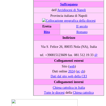
Suffraganea
dell'
Arcidiocesi di Napoli
Provincia italiana di Napoli
Eretta
II secolo
Rito
Romano
Indirizzo
Via S. Felice 26, 80035 Nola (NA), Italia
tel. +390815123609 fax. 081.512.19.33
@
Collegamenti esterni
Sito (
web
)
Dati online
2024
(
gc
ch
)
Dati dal sito web della CEI
Collegamenti interni
Chiesa cattolica in Italia
Tutte le diocesi
della
Chiesa cattolica