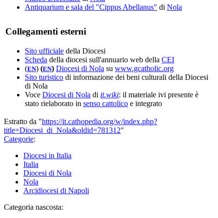
Antiquarium e sala del "Cippus Abellanus"
di
Nola
Collegamenti esterni
Sito ufficiale
della Diocesi
Scheda
della diocesi sull'annuario web della
CEI
(
)
(
)
Diocesi di Nola
su
www.gcatholic.org
EN
EN
Sito turistico
di informazione dei beni culturali della Diocesi
di Nola
Voce
Diocesi di Nola
di
it.wiki
: il materiale ivi presente è
stato rielaborato in
senso cattolico
e integrato
Estratto da "
https://it.cathopedia.org/w/index.php?
title=Diocesi_di_Nola&oldid=781312
"
Categorie
:
Diocesi in Italia
Italia
Diocesi di Nola
Nola
Arcidiocesi di Napoli
Categoria nascosta: