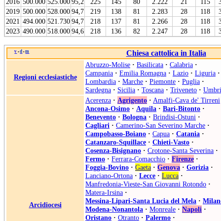
2016
500.000
525.000
95,2
225
145
80
2.222
21
115
2019
500.000
528.000
94,7
219
138
81
2.283
28
118
2021
494.000
521.730
94,7
218
137
81
2.266
28
118
2023
490.000
518.000
94,6
218
136
82
2.247
28
118
v
d
m
Chiesa cattolica in Italia
•
•
Abruzzo-Molise
·
Basilicata
·
Calabria
·
Campania
·
Emilia Romagna
·
Lazio
·
Liguria
·
Regioni ecclesiastiche
Lombardia
·
Marche
·
Piemonte
·
Puglia
·
Sardegna
·
Sicilia
·
Toscana
·
Triveneto
·
Umbri
Acerenza
·
Agrigento
·
Amalfi-Cava de' Tirreni
Ancona-Osimo
·
Aquila
·
Bari-Bitonto
·
Benevento
·
Bologna
·
Brindisi-Ostuni
·
Cagliari
·
Camerino-San Severino Marche
·
Campobasso-Boiano
·
Capua
·
Catania
·
Catanzaro-Squillace
·
Chieti-Vasto
·
Cosenza-Bisignano
·
Crotone-Santa Severina
·
Fermo
·
Ferrara-Comacchio
·
Firenze
·
Foggia-Bovino
·
Gaeta
·
Genova
·
Gorizia
·
Lanciano-Ortona
·
Lecce
·
Lucca
·
Manfredonia-Vieste-San Giovanni Rotondo
·
Matera-Irsina
·
Messina-Lipari-Santa Lucia del Mela
·
Milan
Arcidiocesi
Modena-Nonantola
·
Monreale
·
Napoli
·
Oristano
·
Otranto
·
Palermo
·