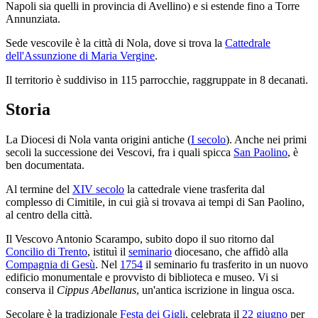
Napoli sia quelli in provincia di Avellino) e si estende fino a Torre
Annunziata.
Sede vescovile è la città di Nola, dove si trova la
Cattedrale
dell'Assunzione di Maria Vergine
.
Il territorio è suddiviso in 115 parrocchie, raggruppate in 8 decanati.
Storia
La Diocesi di Nola vanta origini antiche (
I secolo
). Anche nei primi
secoli la successione dei Vescovi, fra i quali spicca
San Paolino
, è
ben documentata.
Al termine del
XIV secolo
la cattedrale viene trasferita dal
complesso di Cimitile, in cui già si trovava ai tempi di San Paolino,
al centro della città.
Il Vescovo Antonio Scarampo, subito dopo il suo ritorno dal
Concilio di Trento
, istituì il
seminario
diocesano, che affidò alla
Compagnia di Gesù
. Nel
1754
il seminario fu trasferito in un nuovo
edificio monumentale e provvisto di biblioteca e museo. Vi si
conserva il
Cippus Abellanus
, un'antica iscrizione in lingua osca.
Secolare è la tradizionale
Festa dei Gigli
, celebrata il
22 giugno
per