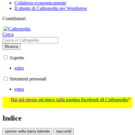
Collabora economicamente
Il plugin di Cathopedia per Wordpress
Contributori
Cerca
Ricerca
Aspetto
entra
Strumenti personali
entra
Hai già messo
mi piace
sulla
pagina
facebook
di
Cathopedia
?
Indice
sposta nella barra laterale
nascondi