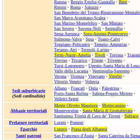
Ragusa
·
Reggio Emilia–Guastalla
·
Rieti
·
Rimini
·
Roma
·
Saluzzo
·
San Benedetto del Tronto-Ripatransone-Montalt
San Marco Argentano-Scalea
·
San Marino-Montefeltro
·
San Miniato
·
San Severo
·
Savona–Noli
·
Senigallia
·
Sessa Aurunca
·
Sora-Aquino-Pontecorvo
·
Sulmona–Valva
·
Susa
·
Teano–Calvi
·
Teggiano–Policastro
·
Tempio–Ampurias
·
Teramo–Atri
·
Termoli–Larino
·
Terni–Narni–Amelia
·
Tivoli
·
Tortona
·
Trapan
Treviso
·
Tricarico
·
Trieste
·
Trivento
·
Tursi–Lagonegro
·
Ugento–Santa Maria di Leuc
Vallo della Lucania
·
Ventimiglia-Sanremo
·
Verona
·
Vicenza
·
Vigevano
·
Viterbo
·
Vittorio Veneto
·
Volterra
Albano
·
Frascati
·
Ostia
·
Palestrina
·
Sedi suburbicarie
Porto-Santa Rufina
·
Sabina-Poggio Mirteto
·
(Sedi cardinalizie)
Velletri-Segni
Monte Oliveto Maggiore
·
Montecassino
·
Abbazie territoriali
Montevergine
·
Santa Maria di Grottaferrata
·
Santissima Trinità di Cava de' Tirreni
·
Subiaco
Prelature territoriali
Loreto
·
Pompei
Eparchie
Lungro
·
Piana degli Albanesi
Santi
patroni
San Francesco d'Assisi
·
Santa Caterina da Siena