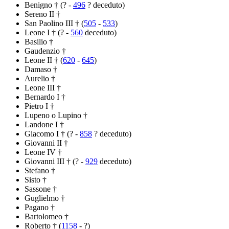
Benigno † (? -
496
? deceduto)
Sereno II †
San Paolino III † (
505
-
533
)
Leone I † (? -
560
deceduto)
Basilio †
Gaudenzio †
Leone II † (
620
-
645
)
Damaso †
Aurelio †
Leone III †
Bernardo I †
Pietro I †
Lupeno o Lupino †
Landone I †
Giacomo I † (? -
858
? deceduto)
Giovanni II †
Leone IV †
Giovanni III † (? -
929
deceduto)
Stefano †
Sisto †
Sassone †
Guglielmo †
Pagano †
Bartolomeo †
Roberto † (
1158
- ?)