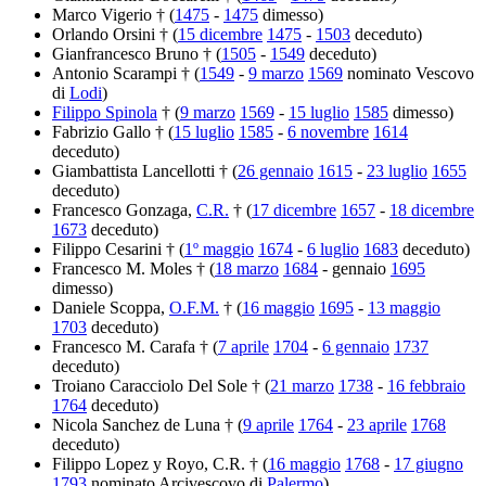
Marco Vigerio † (
1475
-
1475
dimesso)
Orlando Orsini † (
15 dicembre
1475
-
1503
deceduto)
Gianfrancesco Bruno † (
1505
-
1549
deceduto)
Antonio Scarampi † (
1549
-
9 marzo
1569
nominato Vescovo
di
Lodi
)
Filippo Spinola
† (
9 marzo
1569
-
15 luglio
1585
dimesso)
Fabrizio Gallo † (
15 luglio
1585
-
6 novembre
1614
deceduto)
Giambattista Lancellotti † (
26 gennaio
1615
-
23 luglio
1655
deceduto)
Francesco Gonzaga,
C.R.
† (
17 dicembre
1657
-
18 dicembre
1673
deceduto)
Filippo Cesarini † (
1º maggio
1674
-
6 luglio
1683
deceduto)
Francesco M. Moles † (
18 marzo
1684
- gennaio
1695
dimesso)
Daniele Scoppa,
O.F.M.
† (
16 maggio
1695
-
13 maggio
1703
deceduto)
Francesco M. Carafa † (
7 aprile
1704
-
6 gennaio
1737
deceduto)
Troiano Caracciolo Del Sole † (
21 marzo
1738
-
16 febbraio
1764
deceduto)
Nicola Sanchez de Luna † (
9 aprile
1764
-
23 aprile
1768
deceduto)
Filippo Lopez y Royo, C.R. † (
16 maggio
1768
-
17 giugno
1793
nominato Arcivescovo di
Palermo
)