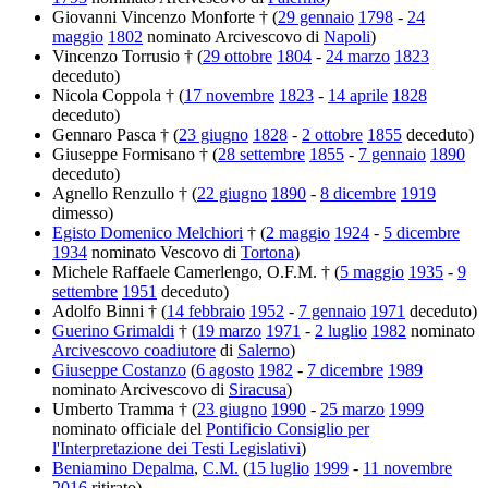
Giovanni Vincenzo Monforte † (
29 gennaio
1798
-
24
maggio
1802
nominato Arcivescovo di
Napoli
)
Vincenzo Torrusio † (
29 ottobre
1804
-
24 marzo
1823
deceduto)
Nicola Coppola † (
17 novembre
1823
-
14 aprile
1828
deceduto)
Gennaro Pasca † (
23 giugno
1828
-
2 ottobre
1855
deceduto)
Giuseppe Formisano † (
28 settembre
1855
-
7 gennaio
1890
deceduto)
Agnello Renzullo † (
22 giugno
1890
-
8 dicembre
1919
dimesso)
Egisto Domenico Melchiori
† (
2 maggio
1924
-
5 dicembre
1934
nominato Vescovo di
Tortona
)
Michele Raffaele Camerlengo, O.F.M. † (
5 maggio
1935
-
9
settembre
1951
deceduto)
Adolfo Binni † (
14 febbraio
1952
-
7 gennaio
1971
deceduto)
Guerino Grimaldi
† (
19 marzo
1971
-
2 luglio
1982
nominato
Arcivescovo coadiutore
di
Salerno
)
Giuseppe Costanzo
(
6 agosto
1982
-
7 dicembre
1989
nominato Arcivescovo di
Siracusa
)
Umberto Tramma † (
23 giugno
1990
-
25 marzo
1999
nominato officiale del
Pontificio Consiglio per
l'Interpretazione dei Testi Legislativi
)
Beniamino Depalma
,
C.M.
(
15 luglio
1999
-
11 novembre
2016
ritirato)