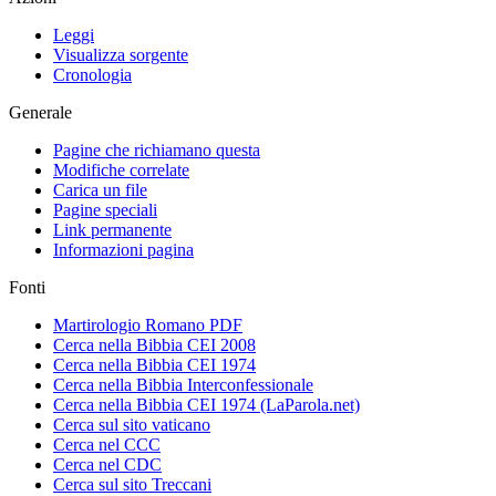
Leggi
Visualizza sorgente
Cronologia
Generale
Pagine che richiamano questa
Modifiche correlate
Carica un file
Pagine speciali
Link permanente
Informazioni pagina
Fonti
Martirologio Romano PDF
Cerca nella Bibbia CEI 2008
Cerca nella Bibbia CEI 1974
Cerca nella Bibbia Interconfessionale
Cerca nella Bibbia CEI 1974 (LaParola.net)
Cerca sul sito vaticano
Cerca nel CCC
Cerca nel CDC
Cerca sul sito Treccani