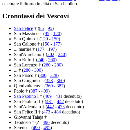
celebrare il ritorno in città di San Paolino.
Cronotassi dei Vescovi
San Felice
† (
85
-
95
)
San Massimo † (
95
-
120
)
San Quinto † (
120
-
150
)
San Calione † (
150
-
177
)
... martire † (
177
-
197
)
Sant'Aureliano † (
202
-
240
)
San Rufo † (
240
-
260
)
San Lorenzo † (
260
-
280
)
... † (
280
-
300
)
San Prisco † (
300
-
328
)
San Gorgonio † (
328
-
360
)
Quodvultdeus † (
360
-
387
)
Paolo † (
387
-
409
)
San Paolino
I † (
409
-
431
deceduto)
San Paolino II † (
431
-
442
deceduto)
Sant'Adeodato † (
442
-
473
deceduto)
San Felice II † (
473
-
484
deceduto)
Giovanni Talaja †
Teodosio † (? -
490
deceduto)
Sereno † (
490
-
495
)