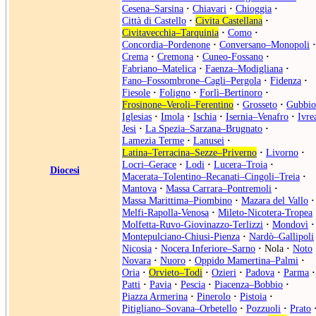
Cesena–Sarsina
·
Chiavari
·
Chioggia
·
Città di Castello
·
Civita Castellana
·
Civitavecchia–Tarquinia
·
Como
·
Concordia–Pordenone
·
Conversano–Monopoli
·
Crema
·
Cremona
·
Cuneo-Fossano
·
Fabriano–Matelica
·
Faenza–Modigliana
·
Fano–Fossombrone–Cagli–Pergola
·
Fidenza
·
Fiesole
·
Foligno
·
Forlì–Bertinoro
·
Frosinone–Veroli–Ferentino
·
Grosseto
·
Gubbio
Iglesias
·
Imola
·
Ischia
·
Isernia–Venafro
·
Ivre
Jesi
·
La Spezia–Sarzana–Brugnato
·
Lamezia Terme
·
Lanusei
·
Latina–Terracina–Sezze–Priverno
·
Livorno
·
Locri–Gerace
·
Lodi
·
Lucera–Troia
·
Diocesi
Macerata–Tolentino–Recanati–Cingoli–Treia
·
Mantova
·
Massa Carrara–Pontremoli
·
Massa Marittima–Piombino
·
Mazara del Vallo
·
Melfi-Rapolla-Venosa
·
Mileto-Nicotera-Tropea
Molfetta-Ruvo-Giovinazzo-Terlizzi
·
Mondovì
·
Montepulciano-Chiusi-Pienza
·
Nardò–Gallipoli
Nicosia
·
Nocera Inferiore–Sarno
·
Nola
·
Noto
Novara
·
Nuoro
·
Oppido Mamertina–Palmi
·
Oria
·
Orvieto–Todi
·
Ozieri
·
Padova
·
Parma
·
Patti
·
Pavia
·
Pescia
·
Piacenza–Bobbio
·
Piazza Armerina
·
Pinerolo
·
Pistoia
·
Pitigliano–Sovana–Orbetello
·
Pozzuoli
·
Prato