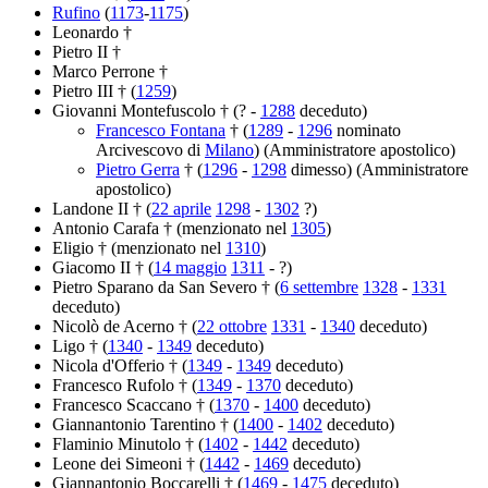
Rufino
(
1173
-
1175
)
Leonardo †
Pietro II †
Marco Perrone †
Pietro III † (
1259
)
Giovanni Montefuscolo † (? -
1288
deceduto)
Francesco Fontana
† (
1289
-
1296
nominato
Arcivescovo di
Milano
) (Amministratore apostolico)
Pietro Gerra
† (
1296
-
1298
dimesso) (Amministratore
apostolico)
Landone II † (
22 aprile
1298
-
1302
?)
Antonio Carafa † (menzionato nel
1305
)
Eligio † (menzionato nel
1310
)
Giacomo II † (
14 maggio
1311
- ?)
Pietro Sparano da San Severo † (
6 settembre
1328
-
1331
deceduto)
Nicolò de Acerno † (
22 ottobre
1331
-
1340
deceduto)
Ligo † (
1340
-
1349
deceduto)
Nicola d'Offerio † (
1349
-
1349
deceduto)
Francesco Rufolo † (
1349
-
1370
deceduto)
Francesco Scaccano † (
1370
-
1400
deceduto)
Giannantonio Tarentino † (
1400
-
1402
deceduto)
Flaminio Minutolo † (
1402
-
1442
deceduto)
Leone dei Simeoni † (
1442
-
1469
deceduto)
Giannantonio Boccarelli † (
1469
-
1475
deceduto)