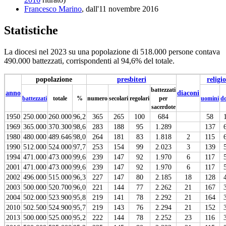
Francesco Marino
, dall'11 novembre 2016
Statistiche
La diocesi nel 2023 su una popolazione di 518.000 persone contava
490.000 battezzati, corrispondenti al 94,6% del totale.
popolazione
presbiteri
religio
battezzati
anno
diaconi
battezzati
totale
%
numero
secolari
regolari
per
uomini
d
sacerdote
1950
250.000
260.000
96,2
365
265
100
684
58
1969
365.000
370.300
98,6
283
188
95
1.289
137
1980
480.000
489.646
98,0
264
181
83
1.818
2
115
1990
512.000
524.000
97,7
253
154
99
2.023
3
139
1994
471.000
473.000
99,6
239
147
92
1.970
6
117
2001
471.000
473.000
99,6
239
147
92
1.970
6
117
2002
496.000
515.000
96,3
227
147
80
2.185
18
128
2003
500.000
520.700
96,0
221
144
77
2.262
21
167
2004
502.000
523.900
95,8
219
141
78
2.292
21
164
2010
502.500
524.900
95,7
219
143
76
2.294
21
152
2013
500.000
525.000
95,2
222
144
78
2.252
23
116