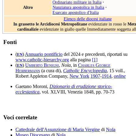
Ordinariato militare in Italia
·
Altro
Nunziatura apostolica in Italia
·
Esarcato apostolico d'Italia
Elenco delle diocesi italiane
In grassetto le Arcidiocesi Metropolitane
evidenziate in rosso le
Metr
cardinalizie
evidenziate in giallo quelle Immediatamente soggetta al
Fonti
(
)
Annuario pontificio
del 2024 e precedenti, riportati su
EN
www.catholic-hierarchy.org
alla pagina
[1]
(
)
Umberto Benigni
,
Nola
, in
Charles George
EN
Herbermann
(a cura di),
Catholic Encyclopedia
, 15 voll.,
Robert Appleton Company,
New York
1907
-
1914
,
online
Gaetano Moroni,
Dizionario di erudizione storico-
ecclesiastica
, vol. XLVIII, Venezia 1848, pp. 70-73
Voci correlate
Cattedrale dell'Assunzione di Maria Vergine
di
Nola
Museo Diocesano
di
Nola