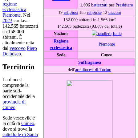
regione
1,096
battezzati
per
Presbitero
ecclesiastica
19
religiosi
185
religiose
12
diaconi
Piemonte
. Nel
152.000 abitanti in 1.566 km²
2023
contava
142.565 battezzati
142.565 battezzati (93,8% del totale)
su 158.000
Nazione
Italia
abitanti. È
Regione
attualmente retta
Piemonte
ecclesiastica
dal
vescovo
Piero
Delbosco
.
Sede
Cuneo
Suffraganea
Territorio
dell'
arcidiocesi di Torino
La diocesi
comprende la
parte sud-
occidentale della
provincia di
Cuneo
.
Sede vescovile è
la città di
Cuneo
,
dove si trova la
cattedrale di Santa