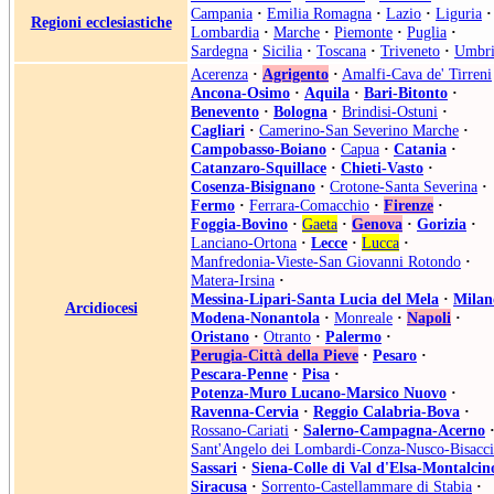
Campania
·
Emilia Romagna
·
Lazio
·
Liguria
·
Regioni ecclesiastiche
Lombardia
·
Marche
·
Piemonte
·
Puglia
·
Sardegna
·
Sicilia
·
Toscana
·
Triveneto
·
Umbri
Acerenza
·
Agrigento
·
Amalfi-Cava de' Tirreni
Ancona-Osimo
·
Aquila
·
Bari-Bitonto
·
Benevento
·
Bologna
·
Brindisi-Ostuni
·
Cagliari
·
Camerino-San Severino Marche
·
Campobasso-Boiano
·
Capua
·
Catania
·
Catanzaro-Squillace
·
Chieti-Vasto
·
Cosenza-Bisignano
·
Crotone-Santa Severina
·
Fermo
·
Ferrara-Comacchio
·
Firenze
·
Foggia-Bovino
·
Gaeta
·
Genova
·
Gorizia
·
Lanciano-Ortona
·
Lecce
·
Lucca
·
Manfredonia-Vieste-San Giovanni Rotondo
·
Matera-Irsina
·
Messina-Lipari-Santa Lucia del Mela
·
Milan
Arcidiocesi
Modena-Nonantola
·
Monreale
·
Napoli
·
Oristano
·
Otranto
·
Palermo
·
Perugia-Città della Pieve
·
Pesaro
·
Pescara-Penne
·
Pisa
·
Potenza-Muro Lucano-Marsico Nuovo
·
Ravenna-Cervia
·
Reggio Calabria-Bova
·
Rossano-Cariati
·
Salerno-Campagna-Acerno
Sant'Angelo dei Lombardi-Conza-Nusco-Bisacci
Sassari
·
Siena-Colle di Val d'Elsa-Montalcin
Siracusa
·
Sorrento-Castellammare di Stabia
·