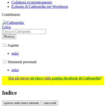
Collabora economicamente
Il plugin di Cathopedia per Wordpress
Contributori
Cerca
Ricerca
Aspetto
entra
Strumenti personali
entra
Hai già messo
mi piace
sulla
pagina
facebook
di
Cathopedia
?
Indice
sposta nella barra laterale
nascondi