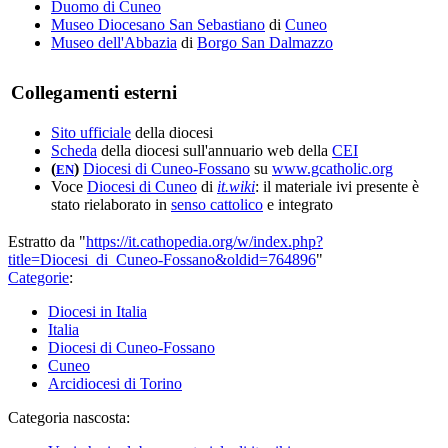
Duomo di Cuneo
Museo Diocesano San Sebastiano
di
Cuneo
Museo dell'Abbazia
di
Borgo San Dalmazzo
Collegamenti esterni
Sito ufficiale
della diocesi
Scheda
della diocesi sull'annuario web della
CEI
(
)
Diocesi di Cuneo-Fossano
su
www.gcatholic.org
EN
Voce
Diocesi di Cuneo
di
it.wiki
: il materiale ivi presente è
stato rielaborato in
senso cattolico
e integrato
Estratto da "
https://it.cathopedia.org/w/index.php?
title=Diocesi_di_Cuneo-Fossano&oldid=764896
"
Categorie
:
Diocesi in Italia
Italia
Diocesi di Cuneo-Fossano
Cuneo
Arcidiocesi di Torino
Categoria nascosta: