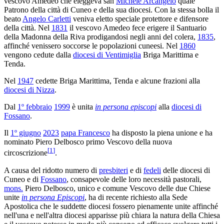
vescovo Amedeo che eleggeva san
Michele Arcangelo
quale
Patrono della città di Cuneo e della sua diocesi. Con la stessa bolla il
beato
Angelo Carletti
veniva eletto speciale protettore e difensore
della città. Nel
1831
il vescovo Amedeo fece erigere il Santuario
della Madonna della Riva prodigandosi negli anni del colera,
1835
,
affinché venissero soccorse le popolazioni cuneesi. Nel
1860
vengono cedute dalla
diocesi di Ventimiglia
Briga Marittima e
Tenda.
Nel
1947
cedette Briga Marittima, Tenda e alcune frazioni alla
diocesi di Nizza
.
Dal
1º febbraio
1999
è unita
in persona episcopi
alla
diocesi di
Fossano
.
Il
1º giugno
2023
papa Francesco
ha disposto la piena unione e ha
nominato Piero Delbosco primo Vescovo della nuova
[
1
]
circoscrizione
.
A causa del ridotto numero di
presbiteri
e di
fedeli
delle diocesi di
Cuneo e di
Fossano
, consapevole delle loro necessità pastorali,
mons.
Piero Delbosco, unico e comune Vescovo delle due Chiese
unite
in persona Episcopi
, ha di recente richiesto alla Sede
Apostolica che le suddette diocesi fossero pienamente unite affinché
nell'una e nell'altra diocesi apparisse più chiara la natura della Chiesa