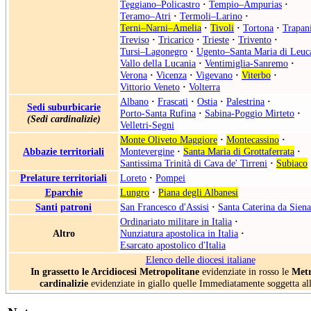
Teggiano–Policastro
·
Tempio–Ampurias
·
Teramo–Atri
·
Termoli–Larino
·
Terni–Narni–Amelia
·
Tivoli
·
Tortona
·
Trapan
Treviso
·
Tricarico
·
Trieste
·
Trivento
·
Tursi–Lagonegro
·
Ugento–Santa Maria di Leuc
Vallo della Lucania
·
Ventimiglia-Sanremo
·
Verona
·
Vicenza
·
Vigevano
·
Viterbo
·
Vittorio Veneto
·
Volterra
Albano
·
Frascati
·
Ostia
·
Palestrina
·
Sedi suburbicarie
Porto-Santa Rufina
·
Sabina-Poggio Mirteto
·
(Sedi cardinalizie)
Velletri-Segni
Monte Oliveto Maggiore
·
Montecassino
·
Abbazie territoriali
Montevergine
·
Santa Maria di Grottaferrata
·
Santissima Trinità di Cava de' Tirreni
·
Subiaco
Prelature territoriali
Loreto
·
Pompei
Eparchie
Lungro
·
Piana degli Albanesi
Santi
patroni
San Francesco d'Assisi
·
Santa Caterina da Siena
Ordinariato militare in Italia
·
Altro
Nunziatura apostolica in Italia
·
Esarcato apostolico d'Italia
Elenco delle diocesi italiane
In grassetto le Arcidiocesi Metropolitane
evidenziate in rosso le
Metr
cardinalizie
evidenziate in giallo quelle Immediatamente soggetta al