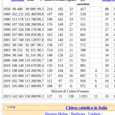
sacerdote
1950
89.400
90.000
99,3
214
182
32
417
88
1969
102.231
102.469
99,8
197
160
37
518
50
1980
113.178
113.780
99,5
198
165
33
571
37
1990
107.550
108.200
99,4
176
149
27
611
33
1999
107.326
109.176
98,3
160
139
21
670
27
2000
107.881
109.856
98,2
163
142
21
661
26
2001
107.740
110.120
97,8
161
140
21
669
29
2002
90.530
92.287
98,1
158
137
21
572
34
2003
90.552
92.315
98,1
154
133
21
588
34
2004
90.540
92.310
98,1
148
126
22
611
34
2006
108.100
119.195
90,7
138
117
21
783
33
2010
108.140
119.670
90,4
135
114
21
801
30
2013
108.600
120.200
90,3
120
104
16
905
4
23
2016
105.000
117.000
89,7
117
101
16
897
5
23
2019
102.700
113.260
90,7
112
97
15
916
6
16
2021
105.000
117.000
89,7
108
97
11
972
6
12
Diocesi di Cuneo-Fossano
2023
142.565
158.000
90.2
127
11
138
1.033
12
19
v
d
m
Chiesa cattolica in Italia
•
•
Abruzzo-Molise
·
Basilicata
·
Calabria
·