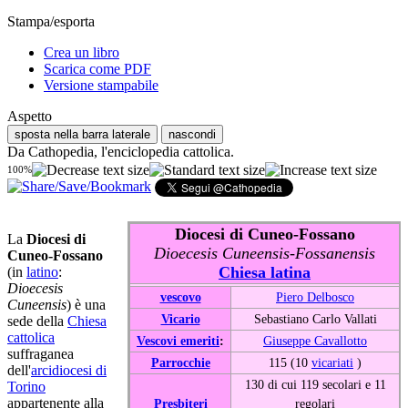
Stampa/esporta
Crea un libro
Scarica come PDF
Versione stampabile
Aspetto
sposta nella barra laterale
nascondi
Da Cathopedia, l'enciclopedia cattolica.
100%
Diocesi di Cuneo-Fossano
La
Diocesi di
Dioecesis Cuneensis-Fossanensis
Cuneo-Fossano
Chiesa latina
(in
latino
:
Dioecesis
vescovo
Piero Delbosco
Cuneensis
) è una
Vicario
Sebastiano Carlo Vallati
sede della
Chiesa
cattolica
Vescovi emeriti
:
Giuseppe Cavallotto
suffraganea
Parrocchie
115 (10
vicariati
)
dell'
arcidiocesi di
130 di cui 119 secolari e 11
Torino
appartenente alla
Presbiteri
regolari