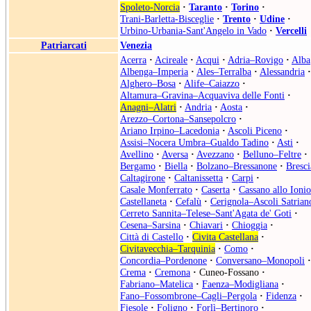
Spoleto-Norcia
·
Taranto
·
Torino
·
Trani-Barletta-Bisceglie
·
Trento
·
Udine
·
Urbino-Urbania-Sant'Angelo in Vado
·
Vercelli
Patriarcati
Venezia
Acerra
·
Acireale
·
Acqui
·
Adria–Rovigo
·
Alba
Albenga–Imperia
·
Ales–Terralba
·
Alessandria
·
Alghero–Bosa
·
Alife–Caiazzo
·
Altamura–Gravina–Acquaviva delle Fonti
·
Anagni–Alatri
·
Andria
·
Aosta
·
Arezzo–Cortona–Sansepolcro
·
Ariano Irpino–Lacedonia
·
Ascoli Piceno
·
Assisi–Nocera Umbra–Gualdo Tadino
·
Asti
·
Avellino
·
Aversa
·
Avezzano
·
Belluno–Feltre
·
Bergamo
·
Biella
·
Bolzano–Bressanone
·
Bresci
Caltagirone
·
Caltanissetta
·
Carpi
·
Casale Monferrato
·
Caserta
·
Cassano allo Ionio
Castellaneta
·
Cefalù
·
Cerignola–Ascoli Satrian
Cerreto Sannita–Telese–Sant'Agata de' Goti
·
Cesena–Sarsina
·
Chiavari
·
Chioggia
·
Città di Castello
·
Civita Castellana
·
Civitavecchia–Tarquinia
·
Como
·
Concordia–Pordenone
·
Conversano–Monopoli
·
Crema
·
Cremona
·
Cuneo-Fossano
·
Fabriano–Matelica
·
Faenza–Modigliana
·
Fano–Fossombrone–Cagli–Pergola
·
Fidenza
·
Fiesole
·
Foligno
·
Forlì–Bertinoro
·