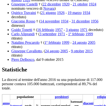
Giuseppe Castelli
† (
22 dicembre
1920
-
21 ottobre
1924
nominato vescovo di
Novara
)
Quirico Travaini
† (
21 giugno
1926
-
19 marzo
1934
deceduto)
Giacomo Rosso
† (
14 novembre
1934
-
31 dicembre
1956
dimesso)
Guido Tonetti
† (
16 febbraio
1957
-
3 giugno
1971
deceduto)
Carlo Aliprandi
† (
3 settembre
1971
-
1º febbraio
1999
ritirato)
Natalino Pescarolo
† (
1º febbraio
1999
-
24 agosto
2005
ritirato)
Giuseppe Cavallotto
, (
24 agosto
2005
-
9 ottobre
2015
ritirato)
Piero Delbosco
, dal 9 ottobre 2015
Statistiche
La diocesi al termine dell'anno 2016 su una popolazione di 117.000
persone contava 105.000 battezzati, corrispondenti al 89,7% del
totale.
popolazione
presbiteri
religio
battezzati
anno
diaconi
battezzati
totale
%
numero
secolari
regolari
per
uomini
d