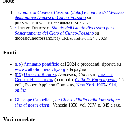
Note
↑
Unione di Cuneo e Fossano (Italia) e nomina del Vescovo
della nuova Diocesi di Cuneo-Fossano
su
press.vatican.va.
URL consultato il 24-5-2023
↑
Pietro Delbosco
,
Statuto dell'Istituto diocesano per il
Sostentamento del Clero di Cuneo-Fossano
su
diocesicuneofossano.it (
).
URL consultato il 24-5-2023
Fonti
(
)
Annuario pontificio
del 2024 e precedenti, riportati su
EN
www.catholic-hierarchy.org
alla pagina
[1]
(
)
Umberto Benigni
,
Diocese of Cuneo
, in
Charles
EN
George Herbermann
(a cura di),
Catholic Encyclopedia
, 15
voll., Robert Appleton Company,
New York
1907
-
1914
,
online
Giuseppe Cappelletti
,
Le Chiese d'Italia dalla loro origine
sino ai nostri giorni
, Venezia 1858, vol. XIV, p. 345 e sgg.
Voci correlate