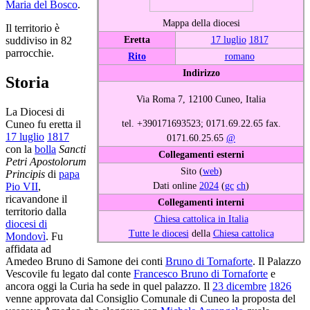
Maria del Bosco
.
Mappa della diocesi
Il territorio è
Eretta
17 luglio
1817
suddiviso in 82
parrocchie.
Rito
romano
Indirizzo
Storia
Via Roma 7, 12100 Cuneo, Italia
La Diocesi di
tel. +390171693523; 0171.69.22.65 fax.
Cuneo fu eretta il
17 luglio
1817
0171.60.25.65
@
con la
bolla
Sancti
Collegamenti esterni
Petri Apostolorum
Sito (
web
)
Principis
di
papa
Dati online
2024
(
gc
ch
)
Pio VII
,
ricavandone il
Collegamenti interni
territorio dalla
Chiesa cattolica in Italia
diocesi di
Tutte le diocesi
della
Chiesa cattolica
Mondovì
. Fu
affidata ad
Amedeo Bruno di Samone dei conti
Bruno di Tornaforte
. Il Palazzo
Vescovile fu legato dal conte
Francesco Bruno di Tornaforte
e
ancora oggi la Curia ha sede in quel palazzo. Il
23 dicembre
1826
venne approvata dal Consiglio Comunale di Cuneo la proposta del