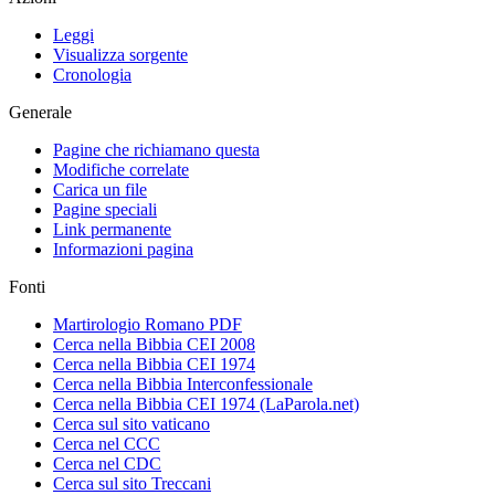
Leggi
Visualizza sorgente
Cronologia
Generale
Pagine che richiamano questa
Modifiche correlate
Carica un file
Pagine speciali
Link permanente
Informazioni pagina
Fonti
Martirologio Romano PDF
Cerca nella Bibbia CEI 2008
Cerca nella Bibbia CEI 1974
Cerca nella Bibbia Interconfessionale
Cerca nella Bibbia CEI 1974 (LaParola.net)
Cerca sul sito vaticano
Cerca nel CCC
Cerca nel CDC
Cerca sul sito Treccani