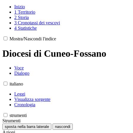
Inizio
1
Territorio
2
Storia
3
Cronotassi dei vescovi
4
Statistiche
Mostra/Nascondi l'indice
Diocesi di Cuneo-Fossano
Voce
Dialogo
italiano
Leggi
Visualizza sorgente
Cronologia
strumenti
Strumenti
sposta nella barra laterale
nascondi
Azioni