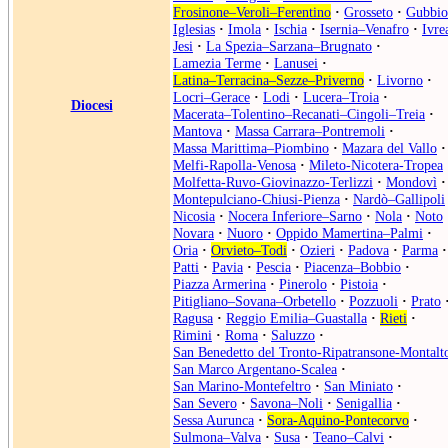
Frosinone–Veroli–Ferentino
·
Grosseto
·
Gubbio
Iglesias
·
Imola
·
Ischia
·
Isernia–Venafro
·
Ivre
Jesi
·
La Spezia–Sarzana–Brugnato
·
Lamezia Terme
·
Lanusei
·
Latina–Terracina–Sezze–Priverno
·
Livorno
·
Locri–Gerace
·
Lodi
·
Lucera–Troia
·
Diocesi
Macerata–Tolentino–Recanati–Cingoli–Treia
·
Mantova
·
Massa Carrara–Pontremoli
·
Massa Marittima–Piombino
·
Mazara del Vallo
·
Melfi-Rapolla-Venosa
·
Mileto-Nicotera-Tropea
Molfetta-Ruvo-Giovinazzo-Terlizzi
·
Mondovì
·
Montepulciano-Chiusi-Pienza
·
Nardò–Gallipoli
Nicosia
·
Nocera Inferiore–Sarno
·
Nola
·
Noto
Novara
·
Nuoro
·
Oppido Mamertina–Palmi
·
Oria
·
Orvieto–Todi
·
Ozieri
·
Padova
·
Parma
·
Patti
·
Pavia
·
Pescia
·
Piacenza–Bobbio
·
Piazza Armerina
·
Pinerolo
·
Pistoia
·
Pitigliano–Sovana–Orbetello
·
Pozzuoli
·
Prato
Ragusa
·
Reggio Emilia–Guastalla
·
Rieti
·
Rimini
·
Roma
·
Saluzzo
·
San Benedetto del Tronto-Ripatransone-Montalt
San Marco Argentano-Scalea
·
San Marino-Montefeltro
·
San Miniato
·
San Severo
·
Savona–Noli
·
Senigallia
·
Sessa Aurunca
·
Sora-Aquino-Pontecorvo
·
Sulmona–Valva
·
Susa
·
Teano–Calvi
·