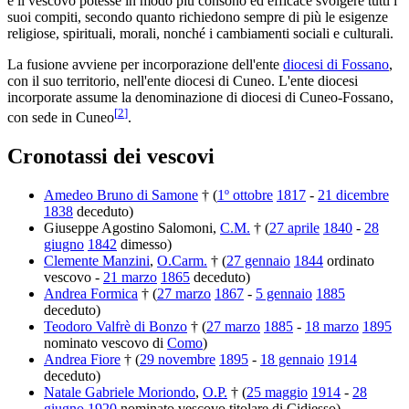
e il vescovo potesse in modo più consono ed efficace svolgere tutti i
suoi compiti, secondo quanto richiedono sempre di più le esigenze
religiose, spirituali, morali, nonché i cambiamenti sociali e culturali.
La fusione avviene per incorporazione dell'ente
diocesi di Fossano
,
con il suo territorio, nell'ente diocesi di Cuneo. L'ente diocesi
incorporate assume la denominazione di diocesi di Cuneo-Fossano,
[
2
]
con sede in Cuneo
.
Cronotassi dei vescovi
Amedeo Bruno di Samone
† (
1º ottobre
1817
-
21 dicembre
1838
deceduto)
Giuseppe Agostino Salomoni,
C.M.
† (
27 aprile
1840
-
28
giugno
1842
dimesso)
Clemente Manzini
,
O.Carm.
† (
27 gennaio
1844
ordinato
vescovo -
21 marzo
1865
deceduto)
Andrea Formica
† (
27 marzo
1867
-
5 gennaio
1885
deceduto)
Teodoro Valfrè di Bonzo
† (
27 marzo
1885
-
18 marzo
1895
nominato vescovo di
Como
)
Andrea Fiore
† (
29 novembre
1895
-
18 gennaio
1914
deceduto)
Natale Gabriele Moriondo
,
O.P.
† (
25 maggio
1914
-
28
giugno
1920
nominato vescovo titolare di Cidiesso)