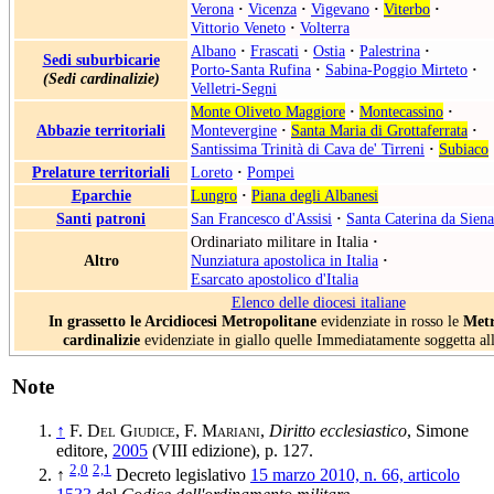
Verona
·
Vicenza
·
Vigevano
·
Viterbo
·
Vittorio Veneto
·
Volterra
Albano
·
Frascati
·
Ostia
·
Palestrina
·
Sedi suburbicarie
Porto-Santa Rufina
·
Sabina-Poggio Mirteto
·
(Sedi cardinalizie)
Velletri-Segni
Monte Oliveto Maggiore
·
Montecassino
·
Abbazie territoriali
Montevergine
·
Santa Maria di Grottaferrata
·
Santissima Trinità di Cava de' Tirreni
·
Subiaco
Prelature territoriali
Loreto
·
Pompei
Eparchie
Lungro
·
Piana degli Albanesi
Santi
patroni
San Francesco d'Assisi
·
Santa Caterina da Siena
Ordinariato militare in Italia
·
Altro
Nunziatura apostolica in Italia
·
Esarcato apostolico d'Italia
Elenco delle diocesi italiane
In grassetto le Arcidiocesi Metropolitane
evidenziate in rosso le
Metr
cardinalizie
evidenziate in giallo quelle Immediatamente soggetta al
Note
↑
F. Del Giudice
,
F. Mariani
,
Diritto ecclesiastico
, Simone
editore,
2005
(VIII edizione), p. 127.
2,0
2,1
↑
Decreto legislativo
15 marzo 2010, n. 66, articolo