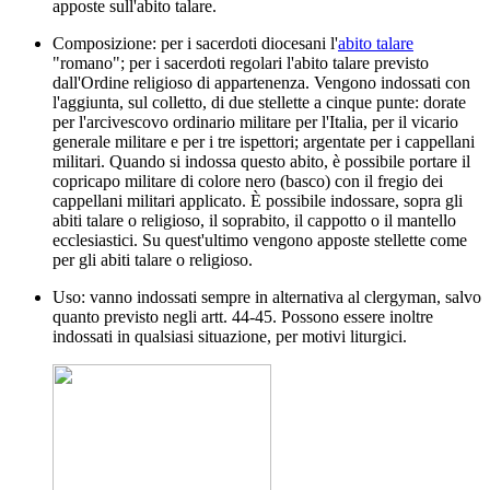
apposte sull'abito talare.
Composizione: per i sacerdoti diocesani l'
abito talare
"romano"; per i sacerdoti regolari l'abito talare previsto
dall'Ordine religioso di appartenenza. Vengono indossati con
l'aggiunta, sul colletto, di due stellette a cinque punte: dorate
per l'arcivescovo ordinario militare per l'Italia, per il vicario
generale militare e per i tre ispettori; argentate per i cappellani
militari. Quando si indossa questo abito, è possibile portare il
copricapo militare di colore nero (basco) con il fregio dei
cappellani militari applicato. È possibile indossare, sopra gli
abiti talare o religioso, il soprabito, il cappotto o il mantello
ecclesiastici. Su quest'ultimo vengono apposte stellette come
per gli abiti talare o religioso.
Uso: vanno indossati sempre in alternativa al clergyman, salvo
quanto previsto negli artt. 44-45. Possono essere inoltre
indossati in qualsiasi situazione, per motivi liturgici.