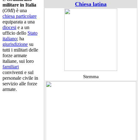
Chiesa latina
militare in Italia
(
OMI
) è una
chiesa particolare
equiparata a una
diocesi
e a un
ufficio dello
Stato
italiano
; ha
giurisdizione
su
tutti i militari delle
forze armate
italiane, sui loro
familiari
conviventi e sul
Stemma
personale civile in
servizio alle forze
armate.