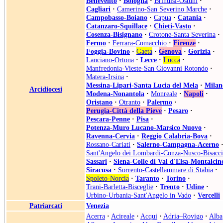
Benevento
·
Bologna
·
Brindisi-Ostuni
·
Cagliari
·
Camerino-San Severino Marche
·
Campobasso-Boiano
·
Capua
·
Catania
·
Catanzaro-Squillace
·
Chieti-Vasto
·
Cosenza-Bisignano
·
Crotone-Santa Severina
·
Fermo
·
Ferrara-Comacchio
·
Firenze
·
Foggia-Bovino
·
Gaeta
·
Genova
·
Gorizia
·
Lanciano-Ortona
·
Lecce
·
Lucca
·
Manfredonia-Vieste-San Giovanni Rotondo
·
Matera-Irsina
·
Messina-Lipari-Santa Lucia del Mela
·
Milan
Arcidiocesi
Modena-Nonantola
·
Monreale
·
Napoli
·
Oristano
·
Otranto
·
Palermo
·
Perugia-Città della Pieve
·
Pesaro
·
Pescara-Penne
·
Pisa
·
Potenza-Muro Lucano-Marsico Nuovo
·
Ravenna-Cervia
·
Reggio Calabria-Bova
·
Rossano-Cariati
·
Salerno-Campagna-Acerno
Sant'Angelo dei Lombardi-Conza-Nusco-Bisacci
Sassari
·
Siena-Colle di Val d'Elsa-Montalcin
Siracusa
·
Sorrento-Castellammare di Stabia
·
Spoleto-Norcia
·
Taranto
·
Torino
·
Trani-Barletta-Bisceglie
·
Trento
·
Udine
·
Urbino-Urbania-Sant'Angelo in Vado
·
Vercelli
Patriarcati
Venezia
Acerra
·
Acireale
·
Acqui
·
Adria–Rovigo
·
Alba