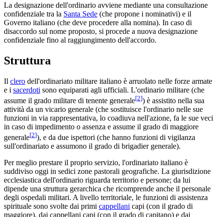
La designazione dell'ordinario avviene mediante una consultazione
confidenziale tra la
Santa Sede
(che propone i nominativi) e il
Governo italiano (che deve procedere alla nomina). In caso di
disaccordo sul nome proposto, si procede a nuova designazione
confidenziale fino al raggiungimento dell'accordo.
Struttura
Il
clero
dell'ordinariato militare italiano è arruolato nelle forze armate
e i
sacerdoti
sono equiparati agli ufficiali. L'ordinario militare (che
[
2
]
assume il grado militare di tenente generale
) è assistito nella sua
attività da un vicario generale (che sostituisce l'ordinario nelle sue
funzioni in via rappresentativa, lo coadiuva nell'azione, fa le sue veci
in caso di impedimento o assenza e assume il grado di maggiore
[
2
]
generale
), e da due ispettori (che hanno funzioni di vigilanza
sull'ordinariato e assumono il grado di brigadier generale).
Per meglio prestare il proprio servizio, l'ordinariato italiano è
suddiviso oggi in sedici zone pastorali geografiche. La giurisdizione
ecclesiastica dell'ordinario riguarda territorio e persone; da lui
dipende una struttura gerarchica che ricomprende anche il personale
degli ospedali militari. A livello territoriale, le funzioni di assistenza
spirituale sono svolte dai primi
cappellani
capi (con il grado di
maggiore), dai cappellani capi (con il grado di capitano) e dai