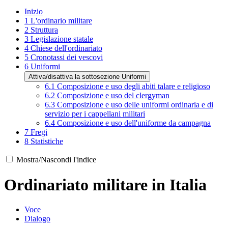
Inizio
1
L'ordinario militare
2
Struttura
3
Legislazione statale
4
Chiese dell'ordinariato
5
Cronotassi dei vescovi
6
Uniformi
Attiva/disattiva la sottosezione Uniformi
6.1
Composizione e uso degli abiti talare e religioso
6.2
Composizione e uso del clergyman
6.3
Composizione e uso delle uniformi ordinaria e di
servizio per i cappellani militari
6.4
Composizione e uso dell'uniforme da campagna
7
Fregi
8
Statistiche
Mostra/Nascondi l'indice
Ordinariato militare in Italia
Voce
Dialogo