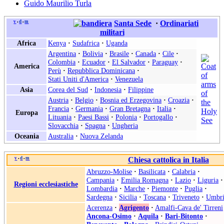
Guido Maurilio Turla
v
d
m
Santa Sede
·
Ordinariati
•
•
militari
Africa
Kenya
·
Sudafrica
·
Uganda
Argentina
·
Bolivia
·
Brasile
·
Canada
·
Cile
·
Colombia
·
Ecuador
·
El Salvador
·
Paraguay
·
America
Perù
·
Repubblica Dominicana
·
Stati Uniti d'America
·
Venezuela
Asia
Corea del Sud
·
Indonesia
·
Filippine
Austria
·
Belgio
·
Bosnia ed Erzegovina
·
Croazia
·
Francia
·
Germania
·
Gran Bretagna
·
Italia
·
Europa
Lituania
·
Paesi Bassi
·
Polonia
·
Portogallo
·
Slovacchia
·
Spagna
·
Ungheria
Oceania
Australia
·
Nuova Zelanda
v
d
m
Chiesa cattolica in Italia
•
•
Abruzzo-Molise
·
Basilicata
·
Calabria
·
Campania
·
Emilia Romagna
·
Lazio
·
Liguria
·
Regioni ecclesiastiche
Lombardia
·
Marche
·
Piemonte
·
Puglia
·
Sardegna
·
Sicilia
·
Toscana
·
Triveneto
·
Umbri
Acerenza
·
Agrigento
·
Amalfi-Cava de' Tirreni
Ancona-Osimo
·
Aquila
·
Bari-Bitonto
·