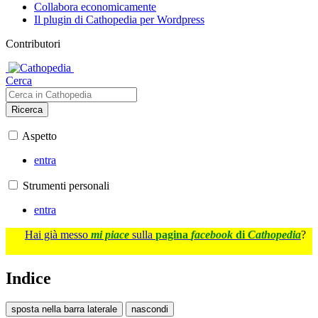
Collabora economicamente
Il plugin di Cathopedia per Wordpress
Contributori
Cerca
Ricerca
Aspetto
entra
Strumenti personali
entra
Hai già messo
mi piace
sulla
pagina
facebook
di
Cathopedia
?
Indice
sposta nella barra laterale
nascondi