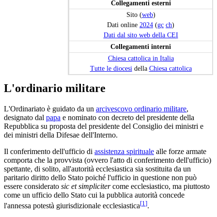
Collegamenti esterni
Sito (
web
)
Dati online
2024
(
gc
ch
)
Dati dal sito web della CEI
Collegamenti interni
Chiesa cattolica in Italia
Tutte le diocesi
della
Chiesa cattolica
L'ordinario militare
L'Ordinariato è guidato da un
arcivescovo ordinario militare
,
designato dal
papa
e nominato con decreto del presidente della
Repubblica su proposta del presidente del Consiglio dei ministri e
dei ministri della Difesae dell'Interno.
Il conferimento dell'ufficio di
assistenza spirituale
alle forze armate
comporta che la provvista (ovvero l'atto di conferimento dell'ufficio)
spettante, di solito, all'autorità ecclesiastica sia sostituita da un
paritario diritto dello Stato poiché l'ufficio in questione non può
essere considerato
sic et simpliciter
come ecclesiastico, ma piuttosto
come un ufficio dello Stato cui la pubblica autorità concede
[
1
]
l'annessa potestà giurisdizionale ecclesiastica
.