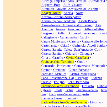
Albenga–Imperia
·
Ales–Terralba
·
Alessandria
·
Alghero–Bosa
·
Alife–Caiazzo
·
Altamura–Gravina–Acquaviva delle Fonti
·
Anagni–Alatri
·
Andria
·
Aosta
·
Arezzo–Cortona–Sansepolcro
·
Ariano Irpino–Lacedonia
·
Ascoli Piceno
·
Assisi–Nocera Umbra–Gualdo Tadino
·
Asti
·
Avellino
·
Aversa
·
Avezzano
·
Belluno–Feltre
·
Bergamo
·
Biella
·
Bolzano–Bressanone
·
Bresci
Caltagirone
·
Caltanissetta
·
Carpi
·
Casale Monferrato
·
Caserta
·
Cassano allo Ionio
Castellaneta
·
Cefalù
·
Cerignola–Ascoli Satrian
Cerreto Sannita–Telese–Sant'Agata de' Goti
·
Cesena–Sarsina
·
Chiavari
·
Chioggia
·
Città di Castello
·
Civita Castellana
·
Civitavecchia–Tarquinia
·
Como
·
Concordia–Pordenone
·
Conversano–Monopoli
·
Crema
·
Cremona
·
Cuneo-Fossano
·
Fabriano–Matelica
·
Faenza–Modigliana
·
Fano–Fossombrone–Cagli–Pergola
·
Fidenza
·
Fiesole
·
Foligno
·
Forlì–Bertinoro
·
Frosinone–Veroli–Ferentino
·
Grosseto
·
Gubbio
Iglesias
·
Imola
·
Ischia
·
Isernia–Venafro
·
Ivre
Jesi
·
La Spezia–Sarzana–Brugnato
·
Lamezia Terme
·
Lanusei
·
Latina–Terracina–Sezze–Priverno
·
Livorno
·
Locri–Gerace
·
Lodi
·
Lucera–Troia
·