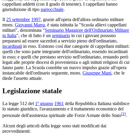
cappellani addetti (con il grado di tenente). I cappellani hanno
giurisdizione di tipo
parrocchiale
.
Il
25 settembre
1997
, grazie all'opera dell'allora ordinario militare
mons.
Giovanni Marra
, è stata istituita la "Scuola allievi cappellani
militari", denominata "
Seminario Maggiore dell'Ordinariato Militare
in Italia
", che di fatto è un
seminario
in cui i giovani possono
prepararsi ad essere sacerdoti a servizio pieno dell'ordinariato,
incardinati
in esso. Esistono così due categorie di cappellani militari:
quelli che sono parte integrante dell'ordinariato, essendo incardinati
in esso; e quelli che prestano servizio nell'ordinariato, restando però
legati alle proprie diocesi di provenienza o agli istituti religiosi di cui
fanno parte. La Scuola conobbe un nuovo impulso grazie all'opera
instancabile dell'ordinario seguente, mons.
Giuseppe Mani
, che le
diede l'assetto attuale.
Legislazione statale
La legge 512 del
1º giugno
1961
della Repubblica Italiana stabilisce
lo statuto giuridico, l'avanzamento e il trattamento economico del
[
3
]
personale dell'assistenza spirituale alle Forze Armate dello Stato
.
Alcuni degli articoli della legge sono stati modificati dai
provvedimenti: