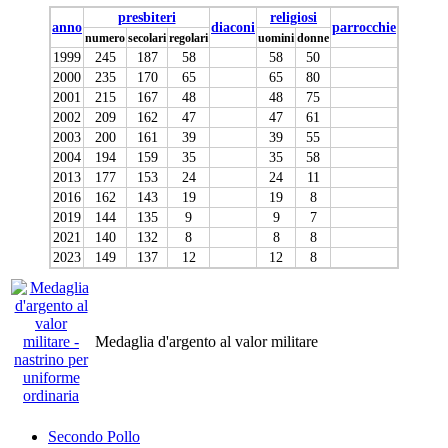
presbiteri
religiosi
anno
diaconi
parrocchie
numero
secolari
regolari
uomini
donne
1999
245
187
58
58
50
2000
235
170
65
65
80
2001
215
167
48
48
75
2002
209
162
47
47
61
2003
200
161
39
39
55
2004
194
159
35
35
58
2013
177
153
24
24
11
2016
162
143
19
19
8
2019
144
135
9
9
7
2021
140
132
8
8
8
2023
149
137
12
12
8
Medaglia d'argento al valor militare
Secondo Pollo