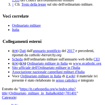
1533
del
Codice dell'ordinamento militare
↑
Cfr.
Testo della legge
sul sito dell'ordinariato militare.
Voci correlate
Ordinariato militare
Italia
Collegamenti esterni
(
)
Dati
dall'
annuario pontificio
del
2017
e precedenti,
EN
riportati da
catholic-hierarchy.org
Scheda
dell'ordinariato militare sull'annuario web della
CEI
(
)
(
)
Ordinariato militare in Italia
su
www.gcatholic.org
EN
EN
Sito ufficiale dell'Ordinariato militare in l'Italia
Associazione nazionale cappellani militari d'Italia
Voce
Ordinariato militare in Italia
di
it.wiki
: il materiale ivi
presente è stato rielaborato in
senso cattolico
e integrato
Estratto da "
https://it.cathopedia.org/w/index.php?
title=Ordinariato_militare_in_Italia&oldid=781401
"
Categorie
: