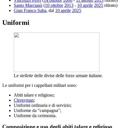
Vincenzo Pelvi
(
14 ottobre
2006
-
11 agosto
2013
ritirato)
Santo Marcianò
(
10 ottobre
2013
-
10 aprile
2025
ritirato)
Gian Franco Saba
, dal
10 aprile
2025
Uniformi
Le
stellette
delle divise delle forze armate italiane.
Le uniformi per i cappellani militari sono:
Abiti talare e religioso;
Clergyman
;
Uniformi ordinaria e di servizio;
Uniforme da "campagna";
Uniforme da cerimonia.
Composizione e uso degli abiti talare e religioso