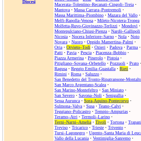
Diocesi
Macerata–Tolentino–Recanati–Cingoli–Treia
·
Mantova
·
Massa Carrara–Pontremoli
·
Massa Marittima–Piombino
·
Mazara del Vallo
·
Melfi-Rapolla-Venosa
·
Mileto-Nicotera-Tropea
Molfetta-Ruvo-Giovinazzo-Terlizzi
·
Mondovì
·
Montepulciano-Chiusi-Pienza
·
Nardò–Gallipoli
Nicosia
·
Nocera Inferiore–Sarno
·
Nola
·
Noto
Novara
·
Nuoro
·
Oppido Mamertina–Palmi
·
Oria
·
Orvieto–Todi
·
Ozieri
·
Padova
·
Parma
·
Patti
·
Pavia
·
Pescia
·
Piacenza–Bobbio
·
Piazza Armerina
·
Pinerolo
·
Pistoia
·
Pitigliano–Sovana–Orbetello
·
Pozzuoli
·
Prato
Ragusa
·
Reggio Emilia–Guastalla
·
Rieti
·
Rimini
·
Roma
·
Saluzzo
·
San Benedetto del Tronto-Ripatransone-Montalt
San Marco Argentano-Scalea
·
San Marino-Montefeltro
·
San Miniato
·
San Severo
·
Savona–Noli
·
Senigallia
·
Sessa Aurunca
·
Sora-Aquino-Pontecorvo
·
Sulmona–Valva
·
Susa
·
Teano–Calvi
·
Teggiano–Policastro
·
Tempio–Ampurias
·
Teramo–Atri
·
Termoli–Larino
·
Terni–Narni–Amelia
·
Tivoli
·
Tortona
·
Trapan
Treviso
·
Tricarico
·
Trieste
·
Trivento
·
Tursi–Lagonegro
·
Ugento–Santa Maria di Leuc
Vallo della Lucania
·
Ventimiglia-Sanremo
·