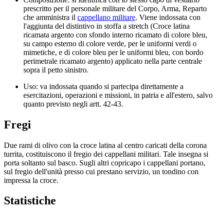
prescritto per il personale militare del Corpo, Arma, Reparto
che amministra il
cappellano militare
. Viene indossata con
l'aggiunta del distintivo in stoffa a stretch (Croce latina
ricamata argento con sfondo interno ricamato di colore bleu,
su campo esterno di colore verde, per le uniformi verdi o
mimetiche, e di colore bleu per le uniformi bleu, con bordo
perimetrale ricamato argento) applicato nella parte centrale
sopra il petto sinistro.
Uso: va indossata quando si partecipa direttamente a
esercitazioni, operazioni e missioni, in patria e all'estero, salvo
quanto previsto negli artt. 42-43.
Fregi
Due rami di olivo con la croce latina al centro caricati della corona
turrita, costituiscono il fregio dei cappellani militari. Tale insegna si
porta soltanto sul basco. Sugli altri copricapo i cappellani portano,
sul fregio dell'unità presso cui prestano servizio, un tondino con
impressa la croce.
Statistiche