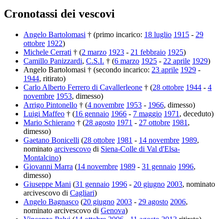
Cronotassi dei vescovi
Angelo Bartolomasi
† (primo incarico:
18 luglio
1915
-
29
ottobre
1922
)
Michele Cerrati
† (
2 marzo
1923
-
21 febbraio
1925
)
Camillo Panizzardi
,
C.S.I.
† (
6 marzo
1925
-
22 aprile
1929
)
Angelo Bartolomasi † (secondo incarico:
23 aprile
1929
-
1944
, ritirato)
Carlo Alberto Ferrero di Cavallerleone
† (
28 ottobre
1944
-
4
novembre
1953
, dimesso)
Arrigo Pintonello
† (
4 novembre
1953
-
1966
, dimesso)
Luigi Maffeo
† (
16 gennaio
1966
-
7 maggio
1971
, deceduto)
Mario Schierano
† (
28 agosto
1971
-
27 ottobre
1981
,
dimesso)
Gaetano Bonicelli
(
28 ottobre
1981
-
14 novembre
1989
,
nominato
arcivescovo
di
Siena-Colle di Val d'Elsa-
Montalcino
)
Giovanni Marra
(
14 novembre
1989
-
31 gennaio
1996
,
dimesso)
Giuseppe Mani
(
31 gennaio
1996
-
20 giugno
2003
, nominato
arcivescovo di
Cagliari
)
Angelo Bagnasco
(
20 giugno
2003
-
29 agosto
2006
,
nominato arcivescovo di
Genova
)