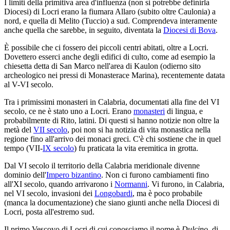
I limiti della primitiva area d'influenza (non si potrebbe definirla
Diocesi) di Locri erano la fiumara Allaro (subito oltre Caulonia) a
nord, e quella di Melito (Tuccio) a sud. Comprendeva interamente
anche quella che sarebbe, in seguito, diventata la
Diocesi di Bova
.
È possibile che ci fossero dei piccoli centri abitati, oltre a Locri.
Dovettero esserci anche degli edifici di culto, come ad esempio la
chiesetta detta di San Marco nell'area di Kaulon (odierno sito
archeologico nei pressi di Monasterace Marina), recentemente datata
al V-VI secolo.
Tra i primissimi monasteri in Calabria, documentati alla fine del VI
secolo, ce ne è stato uno a Locri. Erano
monasteri
di lingua, e
probabilmente di Rito, latini. Di questi si hanno notizie non oltre la
metà del
VII secolo
, poi non si ha notizia di vita monastica nella
regione fino all'arrivo dei monaci greci. C'è chi sostiene che in quel
tempo (VII-
IX secolo
) fu praticata la vita eremitica in grotta.
Dal VI secolo il territorio della Calabria meridionale divenne
dominio dell'
Impero bizantino
. Non ci furono cambiamenti fino
all'XI secolo, quando arrivarono i
Normanni
. Vi furono, in Calabria,
nel VI secolo, invasioni dei
Longobardi
, ma è poco probabile
(manca la documentazione) che siano giunti anche nella Diocesi di
Locri, posta all'estremo sud.
Il primo Vescovo di Locri di cui conosciamo il nome è
Dulcino
, di