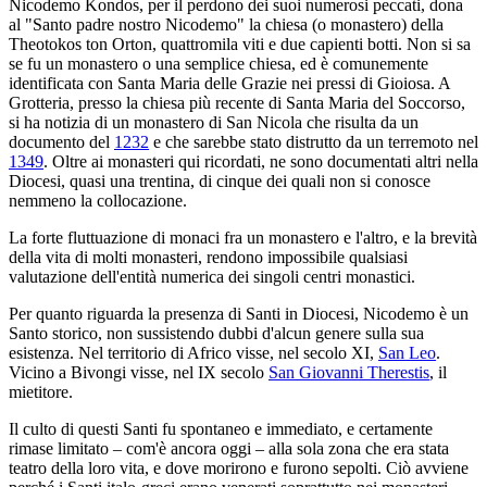
Nicodemo Kondos, per il perdono dei suoi numerosi peccati, dona
al "Santo padre nostro Nicodemo" la chiesa (o monastero) della
Theotokos ton Orton, quattromila viti e due capienti botti. Non si sa
se fu un monastero o una semplice chiesa, ed è comunemente
identificata con Santa Maria delle Grazie nei pressi di Gioiosa. A
Grotteria, presso la chiesa più recente di Santa Maria del Soccorso,
si ha notizia di un monastero di San Nicola che risulta da un
documento del
1232
e che sarebbe stato distrutto da un terremoto nel
1349
. Oltre ai monasteri qui ricordati, ne sono documentati altri nella
Diocesi, quasi una trentina, di cinque dei quali non si conosce
nemmeno la collocazione.
La forte fluttuazione di monaci fra un monastero e l'altro, e la brevità
della vita di molti monasteri, rendono impossibile qualsiasi
valutazione dell'entità numerica dei singoli centri monastici.
Per quanto riguarda la presenza di Santi in Diocesi, Nicodemo è un
Santo storico, non sussistendo dubbi d'alcun genere sulla sua
esistenza. Nel territorio di Africo visse, nel secolo XI,
San Leo
.
Vicino a Bivongi visse, nel IX secolo
San Giovanni Therestis
, il
mietitore.
Il culto di questi Santi fu spontaneo e immediato, e certamente
rimase limitato – com'è ancora oggi – alla sola zona che era stata
teatro della loro vita, e dove morirono e furono sepolti. Ciò avviene