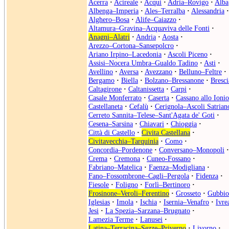
Acerra
·
Acireale
·
Acqui
·
Adria–Rovigo
·
Alba
Albenga–Imperia
·
Ales–Terralba
·
Alessandria
·
Alghero–Bosa
·
Alife–Caiazzo
·
Altamura–Gravina–Acquaviva delle Fonti
·
Anagni–Alatri
·
Andria
·
Aosta
·
Arezzo–Cortona–Sansepolcro
·
Ariano Irpino–Lacedonia
·
Ascoli Piceno
·
Assisi–Nocera Umbra–Gualdo Tadino
·
Asti
·
Avellino
·
Aversa
·
Avezzano
·
Belluno–Feltre
·
Bergamo
·
Biella
·
Bolzano–Bressanone
·
Bresci
Caltagirone
·
Caltanissetta
·
Carpi
·
Casale Monferrato
·
Caserta
·
Cassano allo Ionio
Castellaneta
·
Cefalù
·
Cerignola–Ascoli Satrian
Cerreto Sannita–Telese–Sant'Agata de' Goti
·
Cesena–Sarsina
·
Chiavari
·
Chioggia
·
Città di Castello
·
Civita Castellana
·
Civitavecchia–Tarquinia
·
Como
·
Concordia–Pordenone
·
Conversano–Monopoli
·
Crema
·
Cremona
·
Cuneo-Fossano
·
Fabriano–Matelica
·
Faenza–Modigliana
·
Fano–Fossombrone–Cagli–Pergola
·
Fidenza
·
Fiesole
·
Foligno
·
Forlì–Bertinoro
·
Frosinone–Veroli–Ferentino
·
Grosseto
·
Gubbio
Iglesias
·
Imola
·
Ischia
·
Isernia–Venafro
·
Ivre
Jesi
·
La Spezia–Sarzana–Brugnato
·
Lamezia Terme
·
Lanusei
·
Latina–Terracina–Sezze–Priverno
·
Livorno
·