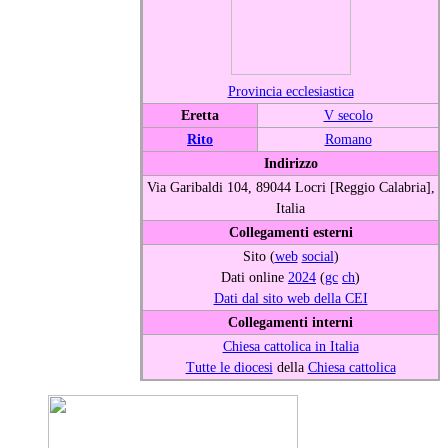
Provincia ecclesiastica
Eretta
V secolo
Rito
Romano
Indirizzo
Via Garibaldi 104, 89044 Locri [Reggio Calabria],
Italia
Collegamenti esterni
Sito (
web
social
)
Dati online
2024
(
gc
ch
)
Dati dal sito web della CEI
Collegamenti interni
Chiesa cattolica in Italia
Tutte le diocesi
della
Chiesa cattolica