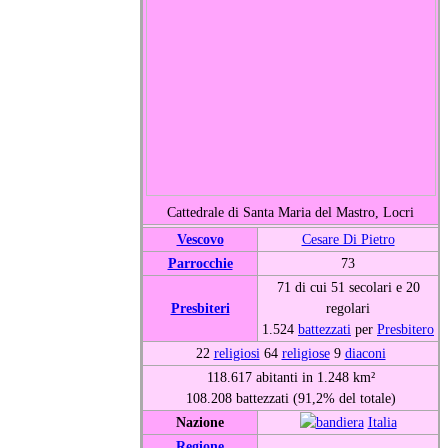
Cattedrale di Santa Maria del Mastro, Locri
Vescovo
Cesare Di Pietro
Parrocchie
73
71 di cui 51 secolari e 20
Presbiteri
regolari
1.524
battezzati
per
Presbitero
22
religiosi
64
religiose
9
diaconi
118.617 abitanti in 1.248 km²
108.208 battezzati (91,2% del totale)
Nazione
Italia
Regione