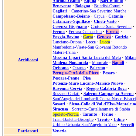
Ancona-Osimo
·
Aquila
·
Bari-Bitonto
·
Benevento
·
Bologna
·
Brindisi-Ostuni
·
Cagliari
·
Camerino-San Severino Marche
·
Campobasso-Boiano
·
Capua
·
Catania
·
Catanzaro-Squillace
·
Chieti-Vasto
·
Cosenza-Bisignano
·
Crotone-Santa Severina
·
Fermo
·
Ferrara-Comacchio
·
Firenze
·
Foggia-Bovino
·
Gaeta
·
Genova
·
Gorizia
·
Lanciano-Ortona
·
Lecce
·
Lucca
·
Manfredonia-Vieste-San Giovanni Rotondo
·
Matera-Irsina
·
Messina-Lipari-Santa Lucia del Mela
·
Milan
Arcidiocesi
Modena-Nonantola
·
Monreale
·
Napoli
·
Oristano
·
Otranto
·
Palermo
·
Perugia-Città della Pieve
·
Pesaro
·
Pescara-Penne
·
Pisa
·
Potenza-Muro Lucano-Marsico Nuovo
·
Ravenna-Cervia
·
Reggio Calabria-Bova
·
Rossano-Cariati
·
Salerno-Campagna-Acerno
Sant'Angelo dei Lombardi-Conza-Nusco-Bisacci
Sassari
·
Siena-Colle di Val d'Elsa-Montalcin
Siracusa
·
Sorrento-Castellammare di Stabia
·
Spoleto-Norcia
·
Taranto
·
Torino
·
Trani-Barletta-Bisceglie
·
Trento
·
Udine
·
Urbino-Urbania-Sant'Angelo in Vado
·
Vercelli
Patriarcati
Venezia