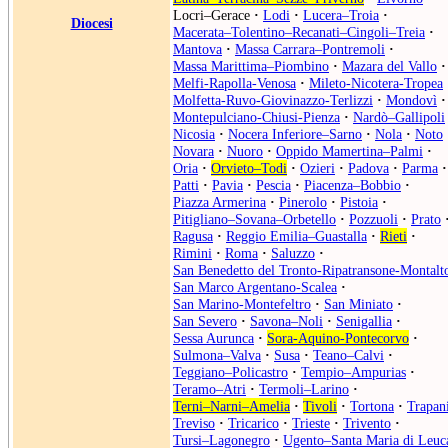
Locri–Gerace
·
Lodi
·
Lucera–Troia
·
Diocesi
Macerata–Tolentino–Recanati–Cingoli–Treia
·
Mantova
·
Massa Carrara–Pontremoli
·
Massa Marittima–Piombino
·
Mazara del Vallo
·
Melfi-Rapolla-Venosa
·
Mileto-Nicotera-Tropea
Molfetta-Ruvo-Giovinazzo-Terlizzi
·
Mondovì
·
Montepulciano-Chiusi-Pienza
·
Nardò–Gallipoli
Nicosia
·
Nocera Inferiore–Sarno
·
Nola
·
Noto
Novara
·
Nuoro
·
Oppido Mamertina–Palmi
·
Oria
·
Orvieto–Todi
·
Ozieri
·
Padova
·
Parma
·
Patti
·
Pavia
·
Pescia
·
Piacenza–Bobbio
·
Piazza Armerina
·
Pinerolo
·
Pistoia
·
Pitigliano–Sovana–Orbetello
·
Pozzuoli
·
Prato
Ragusa
·
Reggio Emilia–Guastalla
·
Rieti
·
Rimini
·
Roma
·
Saluzzo
·
San Benedetto del Tronto-Ripatransone-Montalt
San Marco Argentano-Scalea
·
San Marino-Montefeltro
·
San Miniato
·
San Severo
·
Savona–Noli
·
Senigallia
·
Sessa Aurunca
·
Sora-Aquino-Pontecorvo
·
Sulmona–Valva
·
Susa
·
Teano–Calvi
·
Teggiano–Policastro
·
Tempio–Ampurias
·
Teramo–Atri
·
Termoli–Larino
·
Terni–Narni–Amelia
·
Tivoli
·
Tortona
·
Trapan
Treviso
·
Tricarico
·
Trieste
·
Trivento
·
Tursi–Lagonegro
·
Ugento–Santa Maria di Leuc