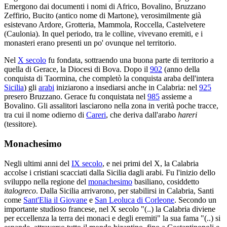
Emergono dai documenti i nomi di Africo, Bovalino, Bruzzano
Zeffirio, Bucito (antico nome di Martone), verosimilmente già
esistevano Ardore, Grotteria, Mammola, Roccella, Castelvetere
(Caulonia). In quel periodo, tra le colline, vivevano eremiti, e i
monasteri erano presenti un po' ovunque nel territorio.
Nel
X secolo
fu fondata, sottraendo una buona parte di territorio a
quella di Gerace, la Diocesi di Bova. Dopo il
902
(anno della
conquista di Taormina, che completò la conquista araba dell'intera
Sicilia
) gli
arabi
iniziarono a insediarsi anche in Calabria: nel
925
presero Bruzzano. Gerace fu conquistata nel
985
assieme a
Bovalino. Gli assalitori lasciarono nella zona in verità poche tracce,
tra cui il nome odierno di
Careri
, che deriva dall'arabo
hareri
(tessitore).
Monachesimo
Negli ultimi anni del
IX secolo
, e nei primi del X, la Calabria
accolse i cristiani scacciati dalla Sicilia dagli arabi. Fu l'inizio dello
sviluppo nella regione del
monachesimo
basiliano, cosiddetto
italogreco
. Dalla Sicilia arrivarono, per stabilirsi in Calabria, Santi
come
Sant'Elia il Giovane
e
San Leoluca di Corleone
. Secondo un
importante studioso francese, nel X secolo "(..) la Calabria diviene
per eccellenza la terra dei monaci e degli eremiti" la sua fama "(..) si