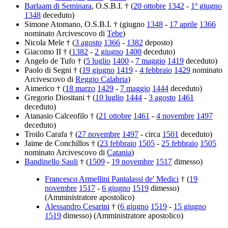
Barlaam di Seminara
, O.S.B.I. † (
20 ottobre
1342
-
1º giugno
1348
deceduto)
Simone Atomano, O.S.B.I. † (giugno
1348
-
17 aprile
1366
nominato Arcivescovo di
Tebe
)
Nicola Mele † (
3 agosto
1366
-
1382
deposto)
Giacomo II † (
1382
-
2 giugno
1400
deceduto)
Angelo de Tufo † (
5 luglio
1400
-
7 maggio
1419
deceduto)
Paolo di Segni † (
19 giugno
1419
-
4 febbraio
1429
nominato
Arcivescovo di
Reggio Calabria
)
Aimerico † (
18 marzo
1429
-
7 maggio
1444
deceduto)
Gregorio Diositani † (
10 luglio
1444
-
3 agosto
1461
deceduto)
Atanasio Calceofilo † (
21 ottobre
1461
-
4 novembre
1497
deceduto)
Troilo Carafa † (
27 novembre
1497
- circa
1501
deceduto)
Jaime de Conchillos † (
23 febbraio
1505
-
25 febbraio
1505
nominato Arcivescovo di
Catania
)
Bandinello Sauli
† (
1509
-
19 novembre
1517
dimesso)
Francesco Armellini Pantalassi de' Medici
† (
19
novembre
1517
-
6 giugno
1519
dimesso)
(Amministratore apostolico)
Alessandro Cesarini
† (
6 giugno
1519
-
15 giugno
1519
dimesso) (Amministratore apostolico)