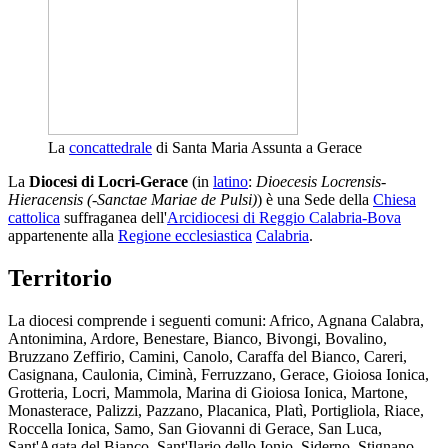
La
concattedrale
di Santa Maria Assunta a Gerace
La
Diocesi di Locri-Gerace
(in
latino
:
Dioecesis Locrensis-
Hieracensis (-Sanctae Mariae de Pulsi)
) è una Sede della
Chiesa
cattolica
suffraganea dell'
Arcidiocesi di Reggio Calabria-Bova
appartenente alla
Regione ecclesiastica
Calabria
.
Territorio
La diocesi comprende i seguenti comuni: Africo, Agnana Calabra,
Antonimina, Ardore, Benestare, Bianco, Bivongi, Bovalino,
Bruzzano Zeffirio, Camini, Canolo, Caraffa del Bianco, Careri,
Casignana, Caulonia, Ciminà, Ferruzzano, Gerace, Gioiosa Ionica,
Grotteria, Locri, Mammola, Marina di Gioiosa Ionica, Martone,
Monasterace, Palizzi, Pazzano, Placanica, Platì, Portigliola, Riace,
Roccella Ionica, Samo, San Giovanni di Gerace, San Luca,
Sant'Agata del Bianco, Sant'Ilario dello Ionio, Siderno, Stignano,