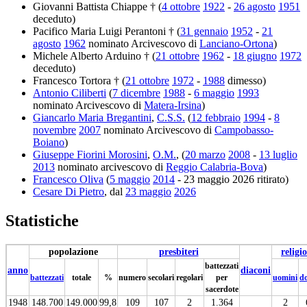
Giovanni Battista Chiappe † (
4 ottobre
1922
-
26 agosto
1951
deceduto)
Pacifico Maria Luigi Perantoni † (
31 gennaio
1952
-
21
agosto
1962
nominato Arcivescovo di
Lanciano-Ortona
)
Michele Alberto Arduino † (
21 ottobre
1962
-
18 giugno
1972
deceduto)
Francesco Tortora † (
21 ottobre
1972
-
1988
dimesso)
Antonio Ciliberti
(
7 dicembre
1988
-
6 maggio
1993
nominato Arcivescovo di
Matera-Irsina
)
Giancarlo Maria Bregantini
,
C.S.S.
(
12 febbraio
1994
-
8
novembre
2007
nominato Arcivescovo di
Campobasso-
Boiano
)
Giuseppe Fiorini Morosini
,
O.M.
, (
20 marzo
2008
-
13 luglio
2013
nominato arcivescovo di
Reggio Calabria-Bova
)
Francesco Oliva
(
5 maggio
2014
- 23 maggio 2026 ritirato)
Cesare Di Pietro
, dal
23 maggio
2026
Statistiche
popolazione
presbiteri
religio
battezzati
anno
diaconi
battezzati
totale
%
numero
secolari
regolari
per
uomini
d
sacerdote
1948
148.700
149.000
99,8
109
107
2
1.364
2