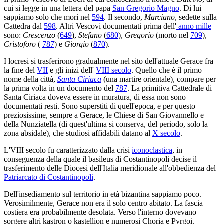
cui si legge in una lettera del papa
San Gregorio Magno
. Di lui
sappiamo solo che morì nel
594
. Il secondo,
Marciano
, sedette sulla
Cattedra dal
598
. Altri Vescovi documentati prima dell'
anno mille
sono:
Crescenzo
(
649
),
Stefano
(
680
),
Gregorio
(morto nel
709
),
Cristoforo
(
787
) e
Giorgio
(
870
).
I locresi si trasferirono gradualmente nel sito dell'attuale Gerace fra
la fine del
VII
e gli inizi dell'
VIII secolo
. Quello che è il primo
nome della città,
Santa Ciriaca
(una martire orientale), compare per
la prima volta in un documento del
787
. La primitiva Cattedrale di
Santa Ciriaca doveva essere in muratura, di essa non sono
documentati resti. Sono superstiti di quell'epoca, e per questo
preziosissime, sempre a Gerace, le Chiese di San Giovannello e
della Nunziatella (di quest'ultima si conserva, del periodo, solo la
zona absidale), che studiosi affidabili datano al
X secolo
.
L'VIII secolo fu caratterizzato dalla crisi
iconoclastica
, in
conseguenza della quale il basileus di Costantinopoli decise il
trasferimento delle Diocesi dell'Italia meridionale all'obbedienza del
Patriarcato di Costantinopoli
.
Dell'insediamento sul territorio in età bizantina sappiamo poco.
Verosimilmente, Gerace non era il solo centro abitato. La fascia
costiera era probabilmente desolata. Verso l'interno dovevano
sorgere altri kastron o kastellion e numerosi Choria e Pyrgoi.