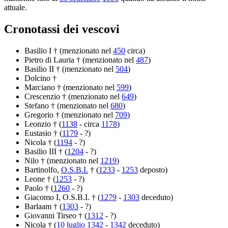
attuale.
Cronotassi dei vescovi
Basilio I † (menzionato nel
450
circa)
Pietro di Lauria † (menzionato nel
487
)
Basilio II † (menzionato nel
504
)
Dolcino †
Marciano † (menzionato nel
599
)
Crescenzio † (menzionato nel
649
)
Stefano † (menzionato nel
680
)
Gregorio † (menzionato nel
709
)
Leonzio † (
1138
- circa
1178
)
Eustasio † (
1179
- ?)
Nicola † (
1194
- ?)
Basilio III † (
1204
- ?)
Nilo † (menzionato nel
1219
)
Bartinolfo,
O.S.B.I.
† (
1233
-
1253
deposto)
Leone † (
1253
- ?)
Paolo † (
1260
- ?)
Giacomo I, O.S.B.I. † (
1279
-
1303
deceduto)
Barlaam † (
1303
- ?)
Giovanni Tirseo † (
1312
- ?)
Nicola † (
10 luglio
1342
-
1342
deceduto)