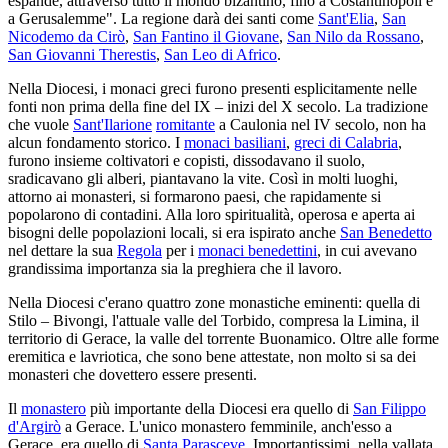
espande, attraverso tutto il mondo bizantino, fino a Costantinopoli e
a Gerusalemme". La regione darà dei santi come
Sant'Elia
,
San
Nicodemo da Cirò
,
San Fantino il Giovane
,
San Nilo da Rossano
,
San Giovanni Therestis
,
San Leo di Africo
.
Nella Diocesi, i monaci greci furono presenti esplicitamente nelle
fonti non prima della fine del IX – inizi del X secolo. La tradizione
che vuole
Sant'Ilarione
romitante
a Caulonia nel IV secolo, non ha
alcun fondamento storico. I
monaci basiliani
,
greci di Calabria
,
furono insieme coltivatori e copisti, dissodavano il suolo,
sradicavano gli alberi, piantavano la vite. Così in molti luoghi,
attorno ai monasteri, si formarono paesi, che rapidamente si
popolarono di contadini. Alla loro spiritualità, operosa e aperta ai
bisogni delle popolazioni locali, si era ispirato anche
San Benedetto
nel dettare la sua
Regola
per i
monaci benedettini
, in cui avevano
grandissima importanza sia la preghiera che il lavoro.
Nella Diocesi c'erano quattro zone monastiche eminenti: quella di
Stilo – Bivongi, l'attuale valle del Torbido, compresa la Limina, il
territorio di Gerace, la valle del torrente Buonamico. Oltre alle forme
eremitica e lavriotica, che sono bene attestate, non molto si sa dei
monasteri che dovettero essere presenti.
Il
monastero
più importante della Diocesi era quello di
San Filippo
d'Argirò
a Gerace. L'unico monastero femminile, anch'esso a
Gerace, era quello di
Santa Parasceve
. Importantissimi, nella vallata