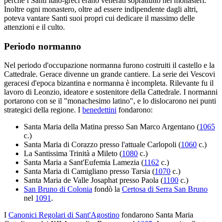
perché i Santi italo-greci erano venerati soprattutto nei monasteri.
Inoltre ogni monastero, oltre ad essere indipendente dagli altri,
poteva vantare Santi suoi propri cui dedicare il massimo delle
attenzioni e il culto.
Periodo normanno
Nel periodo d'occupazione normanna furono costruiti il castello e la
Cattedrale. Gerace divenne un grande cantiere. La serie dei Vescovi
geracesi d'epoca bizantina e normanna è incompleta. Rilevante fu il
lavoro di Leonzio, ideatore e sostenitore della Cattedrale. I normanni
portarono con se il "monachesimo latino", e lo dislocarono nei punti
strategici della regione. I
benedettini
fondarono:
Santa Maria della Matina presso San Marco Argentano (
1065
c.)
Santa Maria di Corazzo presso l'attuale Carlopoli (
1060
c.)
La Santissima Trinità a Mileto (
1080
c.)
Santa Maria a Sant'Eufemia Lamezia (
1162
c.)
Santa Maria di Camigliano presso Tarsia (
1070
c.)
Santa Maria de Valle Josaphat presso Paola (
1100
c.)
San Bruno di Colonia
fondò la
Certosa di Serra San Bruno
nel
1091
.
I
Canonici Regolari di Sant'Agostino
fondarono Santa Maria