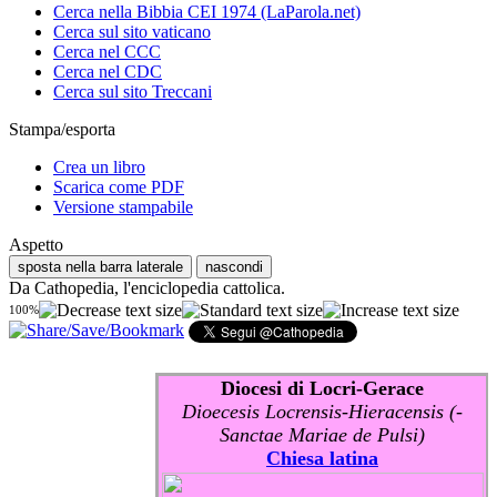
Cerca nella Bibbia CEI 1974 (LaParola.net)
Cerca sul sito vaticano
Cerca nel CCC
Cerca nel CDC
Cerca sul sito Treccani
Stampa/esporta
Crea un libro
Scarica come PDF
Versione stampabile
Aspetto
sposta nella barra laterale
nascondi
Da Cathopedia, l'enciclopedia cattolica.
100%
Diocesi di Locri-Gerace
Dioecesis Locrensis-Hieracensis (-
Sanctae Mariae de Pulsi)
Chiesa latina