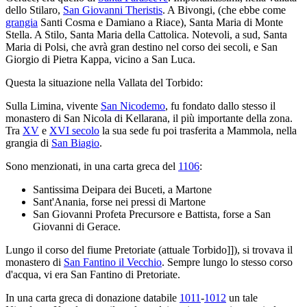
dello Stilaro,
San Giovanni Theristis
. A Bivongi, (che ebbe come
grangia
Santi Cosma e Damiano a Riace), Santa Maria di Monte
Stella. A Stilo, Santa Maria della Cattolica. Notevoli, a sud, Santa
Maria di Polsi, che avrà gran destino nel corso dei secoli, e San
Giorgio di Pietra Kappa, vicino a San Luca.
Questa la situazione nella Vallata del Torbido:
Sulla Limina, vivente
San Nicodemo
, fu fondato dallo stesso il
monastero di San Nicola di Kellarana, il più importante della zona.
Tra
XV
e
XVI secolo
la sua sede fu poi trasferita a Mammola, nella
grangia di
San Biagio
.
Sono menzionati, in una carta greca del
1106
:
Santissima Deipara dei Buceti, a Martone
Sant'Anania, forse nei pressi di Martone
San Giovanni Profeta Precursore e Battista, forse a San
Giovanni di Gerace.
Lungo il corso del fiume Pretoriate (attuale Torbido]]), si trovava il
monastero di
San Fantino il Vecchio
. Sempre lungo lo stesso corso
d'acqua, vi era San Fantino di Pretoriate.
In una carta greca di donazione databile
1011
-
1012
un tale