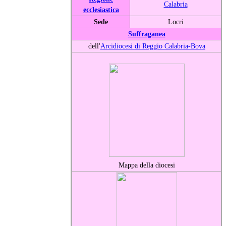
Calabria
ecclesiastica
Sede
Locri
Suffraganea
dell'
Arcidiocesi di Reggio Calabria-Bova
Mappa della diocesi