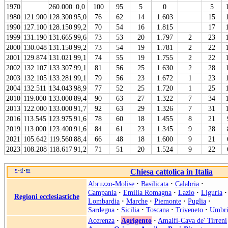
1970
260.000
0,0
100
95
5
0
5
1980
121.900
128.300
95,0
76
62
14
1.603
15
1990
127.100
128.150
99,2
70
54
16
1.815
17
1999
131.190
131.665
99,6
73
53
20
1.797
2
23
2000
130.048
131.150
99,2
73
54
19
1.781
2
22
2001
129.874
131.021
99,1
74
55
19
1.755
2
22
2002
132.107
133.307
99,1
81
56
25
1.630
2
28
2003
132.105
133.281
99,1
79
56
23
1.672
1
23
2004
132.511
134.043
98,9
77
52
25
1.720
1
25
2010
119.000
133.000
89,4
90
63
27
1.322
7
34
2013
122.000
133.000
91,7
92
63
29
1.326
7
31
2016
113.545
123.975
91,6
78
60
18
1.455
8
21
2019
113.000
123.400
91,6
84
61
23
1.345
9
28
2021
105.642
119.560
88,4
66
48
18
1.600
9
21
2023
108.208
118.617
91,2
71
51
20
1.524
9
22
v
d
m
Chiesa cattolica in Italia
•
•
Abruzzo-Molise
·
Basilicata
·
Calabria
·
Campania
·
Emilia Romagna
·
Lazio
·
Liguria
·
Regioni ecclesiastiche
Lombardia
·
Marche
·
Piemonte
·
Puglia
·
Sardegna
·
Sicilia
·
Toscana
·
Triveneto
·
Umbri
Acerenza
·
Agrigento
·
Amalfi-Cava de' Tirreni