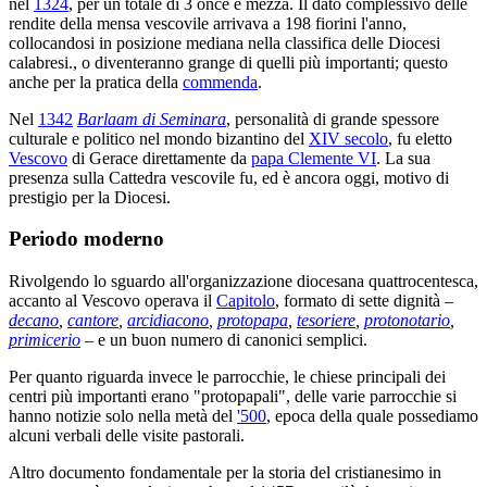
nel
1324
, per un totale di 3 once e mezza. Il dato complessivo delle
rendite della mensa vescovile arrivava a 198 fiorini l'anno,
collocandosi in posizione mediana nella classifica delle Diocesi
calabresi., o diventeranno grange di quelli più importanti; questo
anche per la pratica della
commenda
.
Nel
1342
Barlaam di Seminara
, personalità di grande spessore
culturale e politico nel mondo bizantino del
XIV secolo
, fu eletto
Vescovo
di Gerace direttamente da
papa Clemente VI
. La sua
presenza sulla Cattedra vescovile fu, ed è ancora oggi, motivo di
prestigio per la Diocesi.
Periodo moderno
Rivolgendo lo sguardo all'organizzazione diocesana quattrocentesca,
accanto al Vescovo operava il
Capitolo
, formato di sette dignità –
decano
,
cantore
,
arcidiacono
,
protopapa
,
tesoriere
,
protonotario
,
primicerio
– e un buon numero di canonici semplici.
Per quanto riguarda invece le parrocchie, le chiese principali dei
centri più importanti erano "protopapali", delle varie parrocchie si
hanno notizie solo nella metà del
'500
, epoca della quale possediamo
alcuni verbali delle visite pastorali.
Altro documento fondamentale per la storia del cristianesimo in