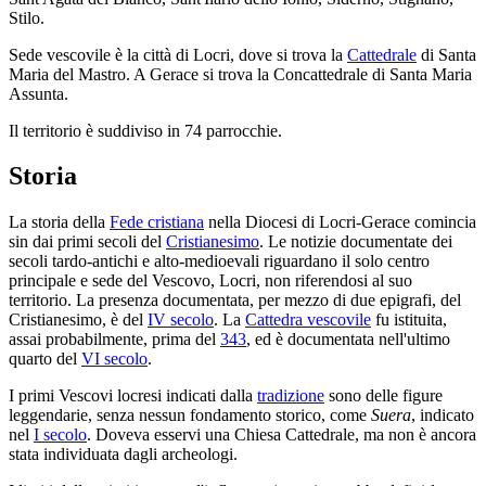
Stilo.
Sede vescovile è la città di Locri, dove si trova la
Cattedrale
di Santa
Maria del Mastro. A Gerace si trova la Concattedrale di Santa Maria
Assunta.
Il territorio è suddiviso in 74 parrocchie.
Storia
La storia della
Fede cristiana
nella Diocesi di Locri-Gerace comincia
sin dai primi secoli del
Cristianesimo
. Le notizie documentate dei
secoli tardo-antichi e alto-medioevali riguardano il solo centro
principale e sede del Vescovo, Locri, non riferendosi al suo
territorio. La presenza documentata, per mezzo di due epigrafi, del
Cristianesimo, è del
IV secolo
. La
Cattedra vescovile
fu istituita,
assai probabilmente, prima del
343
, ed è documentata nell'ultimo
quarto del
VI secolo
.
I primi Vescovi locresi indicati dalla
tradizione
sono delle figure
leggendarie, senza nessun fondamento storico, come
Suera
, indicato
nel
I secolo
. Doveva esservi una Chiesa Cattedrale, ma non è ancora
stata individuata dagli archeologi.