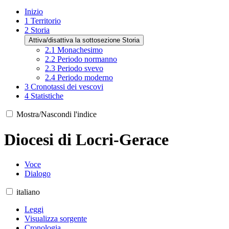
Inizio
1
Territorio
2
Storia
Attiva/disattiva la sottosezione Storia
2.1
Monachesimo
2.2
Periodo normanno
2.3
Periodo svevo
2.4
Periodo moderno
3
Cronotassi dei vescovi
4
Statistiche
Mostra/Nascondi l'indice
Diocesi di Locri-Gerace
Voce
Dialogo
italiano
Leggi
Visualizza sorgente
Cronologia