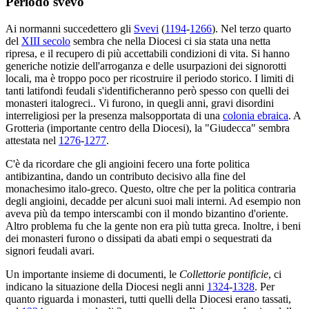
Periodo svevo
Ai normanni succedettero gli
Svevi
(
1194
-
1266
). Nel terzo quarto
del
XIII secolo
sembra che nella Diocesi ci sia stata una netta
ripresa, e il recupero di più accettabili condizioni di vita. Si hanno
generiche notizie dell'arroganza e delle usurpazioni dei signorotti
locali, ma è troppo poco per ricostruire il periodo storico. I limiti di
tanti latifondi feudali s'identificheranno però spesso con quelli dei
monasteri italogreci.. Vi furono, in quegli anni, gravi disordini
interreligiosi per la presenza malsopportata di una
colonia ebraica
. A
Grotteria (importante centro della Diocesi), la "Giudecca" sembra
attestata nel
1276
-
1277
.
C'è da ricordare che gli angioini fecero una forte politica
antibizantina, dando un contributo decisivo alla fine del
monachesimo italo-greco. Questo, oltre che per la politica contraria
degli angioini, decadde per alcuni suoi mali interni. Ad esempio non
aveva più da tempo interscambi con il mondo bizantino d'oriente.
Altro problema fu che la gente non era più tutta greca. Inoltre, i beni
dei monasteri furono o dissipati da abati empi o sequestrati da
signori feudali avari.
Un importante insieme di documenti, le
Collettorie pontificie
, ci
indicano la situazione della Diocesi negli anni
1324
-
1328
. Per
quanto riguarda i monasteri, tutti quelli della Diocesi erano tassati,