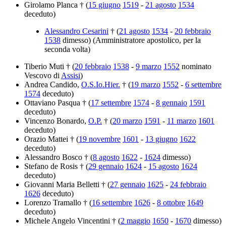
Girolamo Planca † (
15 giugno
1519
-
21 agosto
1534
deceduto)
Alessandro Cesarini
† (
21 agosto
1534
-
20 febbraio
1538
dimesso) (Amministratore apostolico, per la
seconda volta)
Tiberio Muti † (
20 febbraio
1538
-
9 marzo
1552
nominato
Vescovo di
Assisi
)
Andrea Candido,
O.S.Io.Hier.
† (
19 marzo
1552
-
6 settembre
1574
deceduto)
Ottaviano Pasqua † (
17 settembre
1574
-
8 gennaio
1591
deceduto)
Vincenzo Bonardo,
O.P.
† (
20 marzo
1591
-
11 marzo
1601
deceduto)
Orazio Mattei † (
19 novembre
1601
-
13 giugno
1622
deceduto)
Alessandro Bosco † (
8 agosto
1622
-
1624
dimesso)
Stefano de Rosis † (
29 gennaio
1624
-
15 agosto
1624
deceduto)
Giovanni Maria Belletti † (
27 gennaio
1625
-
24 febbraio
1626
deceduto)
Lorenzo Tramallo † (
16 settembre
1626
-
8 ottobre
1649
deceduto)
Michele Angelo Vincentini † (
2 maggio
1650
-
1670
dimesso)