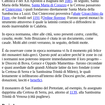
Cattolica e dei XII Apostoli a Bagnara nel
1085
. In seguito, Santa
Maria della Matina,
Santa Maria di Corazzo
e la Certosa passarono
ai
Cistercensi
, i quali fondarono direttamente Santa Maria della
Sambucina a Luzzi. Dai Cistercensi proveniva l'
abate
Gioacchino da
Fiore
, che fondò nel
1191
l'
Ordine florense
. Furono questi monaci lo
strumento attraverso il quale la latinità cominciò a diffondersi in
modo inarrestabile in Calabria.
In epoca normanna, oltre alle città, sono presenti
castra, castellia,
casalia, motte
. Solo Bruzzano è citata in un documento, come
casale. Molti altri centri verranno, in seguito, definiti motte.
È da osservare come in epoca normanna vi fu il momento più felice
dei monasteri italo-greci. Questo poté accadere perché le zone in cui
i normanni non poterono imporre immediatamente il loro progetto –
le Diocesi di Bova, Gerace e Oppido Mamertina– furono circondate
e quasi assediate dalle grandi Abbazie latine da loro fondate (come
la Certosa di Serra e la Santissima Trinità di Mileto), le quali
lentamente si infiltrarono all'interno delle Diocesi greche, attraverso
donazioni, lasciti e
benefici
.
Il monastero di San Fantino del Pretoriate, ad esempio, fu assegnato
dapprima alla Certosa di Serra, poi, attorno al
1139
, alla Santissima
Trinità di Venosa (città pugliese).