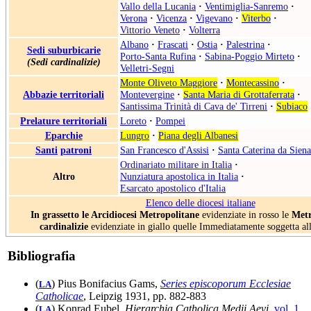
Vallo della Lucania
·
Ventimiglia-Sanremo
·
Verona
·
Vicenza
·
Vigevano
·
Viterbo
·
Vittorio Veneto
·
Volterra
Albano
·
Frascati
·
Ostia
·
Palestrina
·
Sedi suburbicarie
Porto-Santa Rufina
·
Sabina-Poggio Mirteto
·
(Sedi cardinalizie)
Velletri-Segni
Monte Oliveto Maggiore
·
Montecassino
·
Abbazie territoriali
Montevergine
·
Santa Maria di Grottaferrata
·
Santissima Trinità di Cava de' Tirreni
·
Subiaco
Prelature territoriali
Loreto
·
Pompei
Eparchie
Lungro
·
Piana degli Albanesi
Santi
patroni
San Francesco d'Assisi
·
Santa Caterina da Siena
Ordinariato militare in Italia
·
Altro
Nunziatura apostolica in Italia
·
Esarcato apostolico d'Italia
Elenco delle diocesi italiane
In grassetto le Arcidiocesi Metropolitane
evidenziate in rosso le
Metr
cardinalizie
evidenziate in giallo quelle Immediatamente soggetta al
Bibliografia
(
) Pius Bonifacius Gams,
Series episcoporum Ecclesiae
LA
Catholicae
, Leipzig 1931, pp. 882-883
(
) Konrad Eubel,
Hierarchia Catholica Medii Aevi
,
vol. 1
,
LA