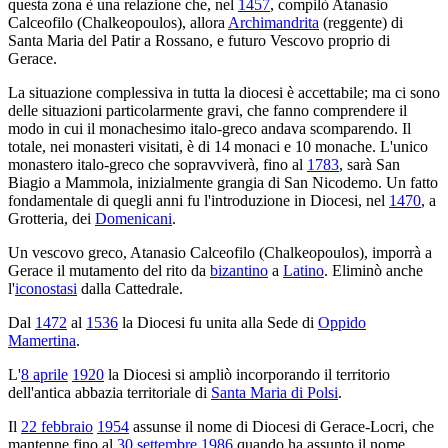
questa zona è una relazione che, nel
1457
, compilò Atanasio
Calceofilo (Chalkeopoulos), allora
Archimandrita
(reggente) di
Santa Maria del Patir a Rossano, e futuro Vescovo proprio di
Gerace.
La situazione complessiva in tutta la diocesi è accettabile; ma ci sono
delle situazioni particolarmente gravi, che fanno comprendere il
modo in cui il monachesimo italo-greco andava scomparendo. Il
totale, nei monasteri visitati, è di 14 monaci e 10 monache. L'unico
monastero italo-greco che sopravviverà, fino al
1783
, sarà San
Biagio a Mammola, inizialmente grangia di San Nicodemo. Un fatto
fondamentale di quegli anni fu l'introduzione in Diocesi, nel
1470
, a
Grotteria, dei
Domenicani
.
Un vescovo greco, Atanasio Calceofilo (Chalkeopoulos), imporrà a
Gerace il mutamento del rito da
bizantino
a
Latino
. Eliminò anche
l'
iconostasi
dalla Cattedrale.
Dal
1472
al
1536
la Diocesi fu unita alla Sede di
Oppido
Mamertina
.
L'
8 aprile
1920
la Diocesi si ampliò incorporando il territorio
dell'antica abbazia territoriale di
Santa Maria di Polsi
.
Il
22 febbraio
1954
assunse il nome di Diocesi di Gerace-Locri, che
mantenne fino al
30 settembre
1986
quando ha assunto il nome