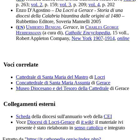
p. 263;
vol. 2
, p. 159;
vol. 3
, p. 209;
vol. 4
, p. 202
Enzo D'Agostino –
Da Locri a Gerace - Storia di una
diocesi della Calabria bizantina dalle origini al 1480
–
Rubbettino Editore, Soveria Mannelli 2005
(
)
Umberto Benigni
,
Gerace
, in
Charles George
EN
Herbermann
(a cura di),
Catholic Encyclopedia
, 15 voll.,
Robert Appleton Company,
New York
1907
-
1914
,
online
Voci correlate
Cattedrale di Santa Maria del Mastro
di
Locri
Concattedrale di Santa Maria Assunta
di
Gerace
Museo Diocesano e del Tesoro della Cattedrale
di Gerace
Collegamenti esterni
Scheda
della diocesi sull'annuario web della
CEI
Voce
Diocesi di Locri-Gerace
di
it.wiki
: il materiale ivi
presente è stato rielaborato in
senso cattolico
e integrato
Estratto da "
https://it.cathopedia.org/w/index.php?