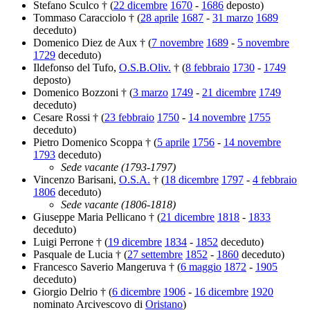
Stefano Sculco † (
22 dicembre
1670
-
1686
deposto)
Tommaso Caracciolo † (
28 aprile
1687
-
31 marzo
1689
deceduto)
Domenico Diez de Aux † (
7 novembre
1689
-
5 novembre
1729
deceduto)
Ildefonso del Tufo,
O.S.B.Oliv.
† (
8 febbraio
1730
-
1749
deposto)
Domenico Bozzoni † (
3 marzo
1749
-
21 dicembre
1749
deceduto)
Cesare Rossi † (
23 febbraio
1750
-
14 novembre
1755
deceduto)
Pietro Domenico Scoppa † (
5 aprile
1756
-
14 novembre
1793
deceduto)
Sede vacante (1793-1797)
Vincenzo Barisani,
O.S.A.
† (
18 dicembre
1797
-
4 febbraio
1806
deceduto)
Sede vacante (1806-1818)
Giuseppe Maria Pellicano † (
21 dicembre
1818
-
1833
deceduto)
Luigi Perrone † (
19 dicembre
1834
-
1852
deceduto)
Pasquale de Lucia † (
27 settembre
1852
-
1860
deceduto)
Francesco Saverio Mangeruva † (
6 maggio
1872
-
1905
deceduto)
Giorgio Delrio † (
6 dicembre
1906
-
16 dicembre
1920
nominato Arcivescovo di
Oristano
)