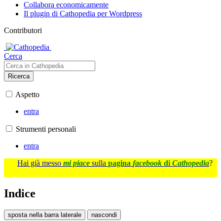
Collabora economicamente
Il plugin di Cathopedia per Wordpress
Contributori
Cerca
Ricerca
Aspetto
entra
Strumenti personali
entra
Hai già messo
mi piace
sulla
pagina
facebook
di
Cathopedia
?
Indice
sposta nella barra laterale
nascondi