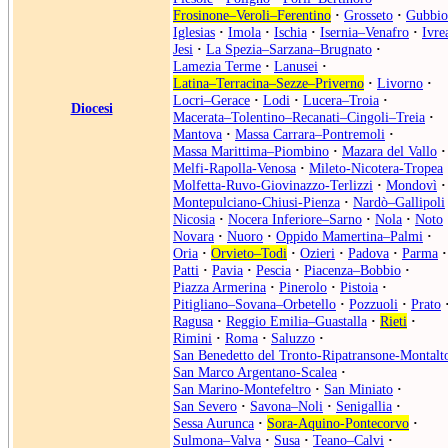
Frosinone–Veroli–Ferentino
·
Grosseto
·
Gubbio
Iglesias
·
Imola
·
Ischia
·
Isernia–Venafro
·
Ivre
Jesi
·
La Spezia–Sarzana–Brugnato
·
Lamezia Terme
·
Lanusei
·
Latina–Terracina–Sezze–Priverno
·
Livorno
·
Locri–Gerace
·
Lodi
·
Lucera–Troia
·
Diocesi
Macerata–Tolentino–Recanati–Cingoli–Treia
·
Mantova
·
Massa Carrara–Pontremoli
·
Massa Marittima–Piombino
·
Mazara del Vallo
·
Melfi-Rapolla-Venosa
·
Mileto-Nicotera-Tropea
Molfetta-Ruvo-Giovinazzo-Terlizzi
·
Mondovì
·
Montepulciano-Chiusi-Pienza
·
Nardò–Gallipoli
Nicosia
·
Nocera Inferiore–Sarno
·
Nola
·
Noto
Novara
·
Nuoro
·
Oppido Mamertina–Palmi
·
Oria
·
Orvieto–Todi
·
Ozieri
·
Padova
·
Parma
·
Patti
·
Pavia
·
Pescia
·
Piacenza–Bobbio
·
Piazza Armerina
·
Pinerolo
·
Pistoia
·
Pitigliano–Sovana–Orbetello
·
Pozzuoli
·
Prato
Ragusa
·
Reggio Emilia–Guastalla
·
Rieti
·
Rimini
·
Roma
·
Saluzzo
·
San Benedetto del Tronto-Ripatransone-Montalt
San Marco Argentano-Scalea
·
San Marino-Montefeltro
·
San Miniato
·
San Severo
·
Savona–Noli
·
Senigallia
·
Sessa Aurunca
·
Sora-Aquino-Pontecorvo
·
Sulmona–Valva
·
Susa
·
Teano–Calvi
·