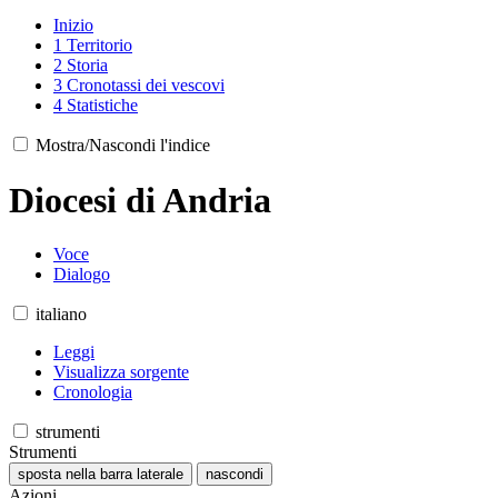
Inizio
1
Territorio
2
Storia
3
Cronotassi dei vescovi
4
Statistiche
Mostra/Nascondi l'indice
Diocesi di Andria
Voce
Dialogo
italiano
Leggi
Visualizza sorgente
Cronologia
strumenti
Strumenti
sposta nella barra laterale
nascondi
Azioni