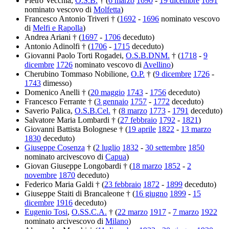
Pietro Vecchia,
O.S.B.
† (
6 marzo
1690
-
19 dicembre
1691
nominato vescovo di
Molfetta
)
Francesco Antonio Triveri † (
1692
-
1696
nominato vescovo
di
Melfi e Rapolla
)
Andrea Ariani † (
1697
-
1706
deceduto)
Antonio Adinolfi † (
1706
-
1715
deceduto)
Giovanni Paolo Torti Rogadei,
O.S.B.DNM.
† (
1718
-
9
dicembre
1726
nominato vescovo di
Avellino
)
Cherubino Tommaso Nobilione,
O.P.
† (
9 dicembre
1726
-
1743
dimesso)
Domenico Anelli † (
20 maggio
1743
-
1756
deceduto)
Francesco Ferrante † (
3 gennaio
1757
-
1772
deceduto)
Saverio Palica,
O.S.B.Cel.
† (
8 marzo
1773
-
1791
deceduto)
Salvatore Maria Lombardi † (
27 febbraio
1792
-
1821
)
Giovanni Battista Bolognese † (
19 aprile
1822
-
13 marzo
1830
deceduto)
Giuseppe Cosenza
† (
2 luglio
1832
-
30 settembre
1850
nominato arcivescovo di
Capua
)
Giovan Giuseppe Longobardi † (
18 marzo
1852
-
2
novembre
1870
deceduto)
Federico Maria Galdi † (
23 febbraio
1872
-
1899
deceduto)
Giuseppe Staiti di Brancaleone † (
16 giugno
1899
-
15
dicembre
1916
deceduto)
Eugenio Tosi
,
O.SS.C.A.
† (
22 marzo
1917
-
7 marzo
1922
nominato arcivescovo di
Milano
)