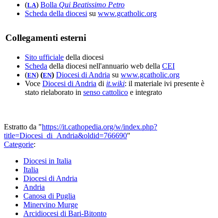
(
)
Bolla
Qui Beatissimo Petro
LA
Scheda della diocesi
su
www.gcatholic.org
Collegamenti esterni
Sito ufficiale
della diocesi
Scheda
della diocesi nell'annuario web della
CEI
(
)
(
)
Diocesi di Andria
su
www.gcatholic.org
EN
EN
Voce
Diocesi di Andria
di
it.wiki
: il materiale ivi presente è
stato rielaborato in
senso cattolico
e integrato
Estratto da "
https://it.cathopedia.org/w/index.php?
title=Diocesi_di_Andria&oldid=766690
"
Categorie
:
Diocesi in Italia
Italia
Diocesi di Andria
Andria
Canosa di Puglia
Minervino Murge
Arcidiocesi di Bari-Bitonto