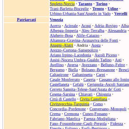
Spoleto-Norcia
·
Taranto
·
Torino
·
Trani-Barletta-Bisceglie
·
Trento
·
Udine
·
Urbino-Urbania-Sant'Angelo in Vado
·
Vercelli
Patriarcati
Venezia
Acerra
·
Acireale
·
Acqui
·
Adria–Rovigo
·
Alba
Albenga–Imperia
·
Ales–Terralba
·
Alessandria
·
Alghero–Bosa
·
Alife–Caiazzo
·
Altamura–Gravina–Acquaviva delle Fonti
·
Anagni–Alatri
·
Andria
·
Aosta
·
Arezzo–Cortona–Sansepolcro
·
Ariano Irpino–Lacedonia
·
Ascoli Piceno
·
Assisi–Nocera Umbra–Gualdo Tadino
·
Asti
·
Avellino
·
Aversa
·
Avezzano
·
Belluno–Feltre
·
Bergamo
·
Biella
·
Bolzano–Bressanone
·
Bresci
Caltagirone
·
Caltanissetta
·
Carpi
·
Casale Monferrato
·
Caserta
·
Cassano allo Ionio
Castellaneta
·
Cefalù
·
Cerignola–Ascoli Satrian
Cerreto Sannita–Telese–Sant'Agata de' Goti
·
Cesena–Sarsina
·
Chiavari
·
Chioggia
·
Città di Castello
·
Civita Castellana
·
Civitavecchia–Tarquinia
·
Como
·
Concordia–Pordenone
·
Conversano–Monopoli
·
Crema
·
Cremona
·
Cuneo-Fossano
·
Fabriano–Matelica
·
Faenza–Modigliana
·
Fano–Fossombrone–Cagli–Pergola
·
Fidenza
·
Fiesole
·
Foligno
·
Forlì–Bertinoro
·