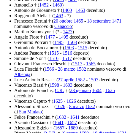
Antonello † (
1452
-
1460
)
Antonio de Gioanneto † (
1460
-
1463
deceduto)
Ruggero di Atella † (
1463
- ?)
Francesco Bertini † (
20 ottobre
1465
-
18 settembre
1471
nominato vescovo di
Capaccio
)
Martino Sotomayor † (? -
1477
)
Angelo Fiore † (
1477
-
1495
deceduto)
Geronimo Porcari † (
1495
-
1503
deceduto)
Antonio de Boccamoro † (
1503
-
1515
deceduto)
Andrea Pastore † (
1515
-
1516
deposto)
Simone de Nor † (
1516
-
1517
deceduto)
Giovanni Francesco Fieschi † (
1517
-
1565
deceduto)
Luca Fieschi † (
1566
-
28 marzo
1582
nominato vescovo di
Albenga
)
Luca Antonio Resta † (
27 aprile
1582
-
1597
deceduto)
Vincenzo Bassi † (
1598
-
1603
deceduto)
Antonio de Franchis,
C.R.
† (
23 gennaio
1604
-
1625
deceduto)
Vincenzo Caputo † (
1625
-
1626
deceduto)
Alessandro Strozzi † (
1626
-
8 marzo
1632
nominato vescovo
di
San Miniato
)
Felice Franceschini † (
1632
-
1641
deceduto)
Ascanio Cassiano † (
1641
-
1657
deceduto)
Alessandro Egizio † (
1657
-
1689
deceduto)