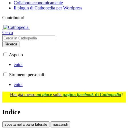
Collabora economicamente
Il plugin di Cathopedia per Wordpress
Contributori
Cerca
Ricerca
Aspetto
entra
Strumenti personali
entra
Hai già messo
mi piace
sulla
pagina
facebook
di
Cathopedia
?
Indice
sposta nella barra laterale
nascondi