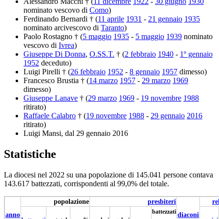
Alessandro Macchi † (
11 dicembre
1922
-
30 giugno
1930
nominato vescovo di
Como
)
Ferdinando Bernardi † (
11 aprile
1931
-
21 gennaio
1935
nominato arcivescovo di
Taranto
)
Paolo Rostagno † (
5 maggio
1935
-
5 maggio
1939
nominato
vescovo di
Ivrea
)
Giuseppe Di Donna
,
O.SS.T.
† (
2 febbraio
1940
-
1º gennaio
1952
deceduto)
Luigi Pirelli † (
26 febbraio
1952
-
8 gennaio
1957
dimesso)
Francesco Brustia † (
14 marzo
1957
-
29 marzo
1969
dimesso)
Giuseppe Lanave
† (
29 marzo
1969
-
19 novembre
1988
ritirato)
Raffaele Calabro
† (
19 novembre
1988
-
29 gennaio
2016
ritirato)
Luigi Mansi, dal 29 gennaio 2016
Statistiche
La diocesi nel 2022 su una popolazione di 145.041 persone contava
143.617 battezzati, corrispondenti al 99,0% del totale.
popolazione
presbiteri
re
battezzati
anno
diaconi