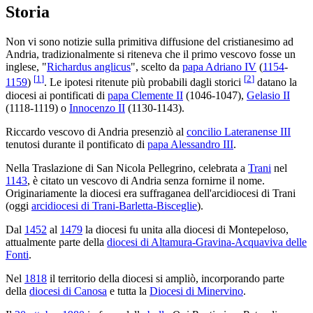
Storia
Non vi sono notizie sulla primitiva diffusione del cristianesimo ad
Andria, tradizionalmente si riteneva che il primo vescovo fosse un
inglese, "
Richardus anglicus
", scelto da
papa Adriano IV
(
1154
-
[
1
]
[
2
]
1159
)
. Le ipotesi ritenute più probabili dagli storici
datano la
diocesi ai pontificati di
papa Clemente II
(1046-1047),
Gelasio II
(1118-1119) o
Innocenzo II
(1130-1143).
Riccardo vescovo di Andria presenziò al
concilio Lateranense III
tenutosi durante il pontificato di
papa Alessandro III
.
Nella Traslazione di San Nicola Pellegrino, celebrata a
Trani
nel
1143
, è citato un vescovo di Andria senza fornirne il nome.
Originariamente la diocesi era suffraganea dell'arcidiocesi di Trani
(oggi
arcidiocesi di Trani-Barletta-Bisceglie
).
Dal
1452
al
1479
la diocesi fu unita alla diocesi di Montepeloso,
attualmente parte della
diocesi di Altamura-Gravina-Acquaviva delle
Fonti
.
Nel
1818
il territorio della diocesi si ampliò, incorporando parte
della
diocesi di Canosa
e tutta la
Diocesi di Minervino
.