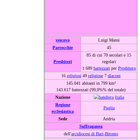
vescovo
Luigi Mansi
Parrocchie
45
85 di cui 70 secolari e 15
Presbiteri
regolari
1.689
battezzati
per
Presbitero
16
religiosi
49
religiose
7
diaconi
145.041 abitanti in 799 km²
143.617 battezzati (99,0%% del totale)
Nazione
Italia
Regione
Puglia
ecclesiastica
Sede
Andria
Suffraganea
dell'
arcidiocesi di Bari-Bitonto