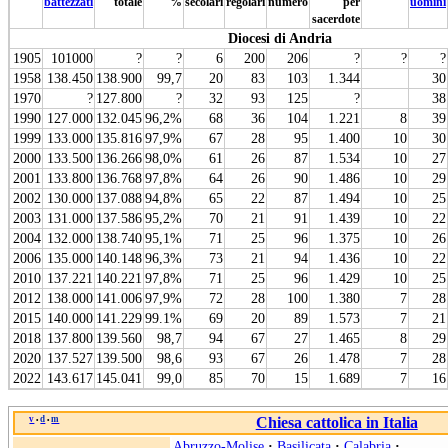
battezzati
totale
%
secolari
regolari
numero
per
uomini
sacerdote
Diocesi di Andria
1905
101000
?
?
6
200
206
?
?
?
1958
138.450
138.900
99,7
20
83
103
1.344
30
1970
?
127.800
?
32
93
125
?
38
1990
127.000
132.045
96,2%
68
36
104
1.221
8
39
1999
133.000
135.816
97,9%
67
28
95
1.400
10
30
2000
133.500
136.266
98,0%
61
26
87
1.534
10
27
2001
133.800
136.768
97,8%
64
26
90
1.486
10
29
2002
130.000
137.088
94,8%
65
22
87
1.494
10
25
2003
131.000
137.586
95,2%
70
21
91
1.439
10
22
2004
132.000
138.740
95,1%
71
25
96
1.375
10
26
2006
135.000
140.148
96,3%
73
21
94
1.436
10
22
2010
137.221
140.221
97,8%
71
25
96
1.429
10
25
2012
138.000
141.006
97,9%
72
28
100
1.380
7
28
2015
140.000
141.229
99.1%
69
20
89
1.573
7
21
2018
137.800
139.560
98,7
94
67
27
1.465
8
29
2020
137.527
139.500
98,6
93
67
26
1.478
7
28
2022
143.617
145.041
99,0
85
70
15
1.689
7
16
v
d
m
Chiesa cattolica in Italia
•
•
Abruzzo-Molise
·
Basilicata
·
Calabria
·