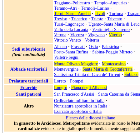
Teggiano–Policastro
·
Tempio–Ampurias
·
Teramo–Atri
·
Termoli–Larino
·
Terni–Narni–Amelia
·
Tivoli
·
Tortona
·
Trapan
Treviso
·
Tricarico
·
Trieste
·
Trivento
·
Tursi–Lagonegro
·
Ugento–Santa Maria di Leuc
Vallo della Lucania
·
Ventimiglia-Sanremo
·
Verona
·
Vicenza
·
Vigevano
·
Viterbo
·
Vittorio Veneto
·
Volterra
Albano
·
Frascati
·
Ostia
·
Palestrina
·
Sedi suburbicarie
Porto-Santa Rufina
·
Sabina-Poggio Mirteto
·
(Sedi cardinalizie)
Velletri-Segni
Monte Oliveto Maggiore
·
Montecassino
·
Abbazie territoriali
Montevergine
·
Santa Maria di Grottaferrata
·
Santissima Trinità di Cava de' Tirreni
·
Subiaco
Prelature territoriali
Loreto
·
Pompei
Eparchie
Lungro
·
Piana degli Albanesi
Santi
patroni
San Francesco d'Assisi
·
Santa Caterina da Siena
Ordinariato militare in Italia
·
Altro
Nunziatura apostolica in Italia
·
Esarcato apostolico d'Italia
Elenco delle diocesi italiane
In grassetto le Arcidiocesi Metropolitane
evidenziate in rosso le
Metr
cardinalizie
evidenziate in giallo quelle Immediatamente soggetta al