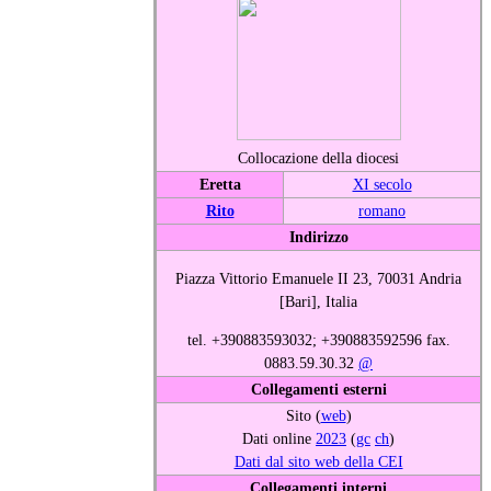
Collocazione della diocesi
Eretta
XI secolo
Rito
romano
Indirizzo
Piazza Vittorio Emanuele II 23, 70031 Andria
[Bari], Italia
tel. +390883593032; +390883592596 fax.
0883.59.30.32
@
Collegamenti esterni
Sito (
web
)
Dati online
2023
(
gc
ch
)
Dati dal sito web della CEI
Collegamenti interni