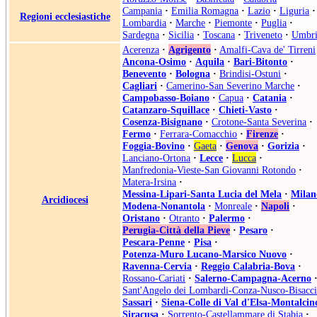
Campania
·
Emilia Romagna
·
Lazio
·
Liguria
·
Regioni ecclesiastiche
Lombardia
·
Marche
·
Piemonte
·
Puglia
·
Sardegna
·
Sicilia
·
Toscana
·
Triveneto
·
Umbri
Acerenza
·
Agrigento
·
Amalfi-Cava de' Tirreni
Ancona-Osimo
·
Aquila
·
Bari-Bitonto
·
Benevento
·
Bologna
·
Brindisi-Ostuni
·
Cagliari
·
Camerino-San Severino Marche
·
Campobasso-Boiano
·
Capua
·
Catania
·
Catanzaro-Squillace
·
Chieti-Vasto
·
Cosenza-Bisignano
·
Crotone-Santa Severina
·
Fermo
·
Ferrara-Comacchio
·
Firenze
·
Foggia-Bovino
·
Gaeta
·
Genova
·
Gorizia
·
Lanciano-Ortona
·
Lecce
·
Lucca
·
Manfredonia-Vieste-San Giovanni Rotondo
·
Matera-Irsina
·
Messina-Lipari-Santa Lucia del Mela
·
Milan
Arcidiocesi
Modena-Nonantola
·
Monreale
·
Napoli
·
Oristano
·
Otranto
·
Palermo
·
Perugia-Città della Pieve
·
Pesaro
·
Pescara-Penne
·
Pisa
·
Potenza-Muro Lucano-Marsico Nuovo
·
Ravenna-Cervia
·
Reggio Calabria-Bova
·
Rossano-Cariati
·
Salerno-Campagna-Acerno
Sant'Angelo dei Lombardi-Conza-Nusco-Bisacci
Sassari
·
Siena-Colle di Val d'Elsa-Montalcin
Siracusa
·
Sorrento-Castellammare di Stabia
·