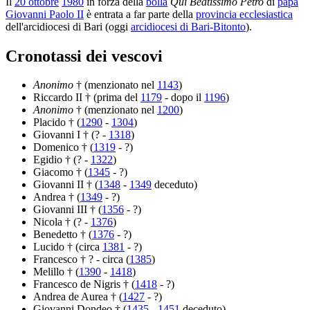
Il
20 ottobre
1980
in forza della
bolla
Qui Beatissimo Petro
di
papa
Giovanni Paolo II
è entrata a far parte della
provincia ecclesiastica
dell'arcidiocesi di Bari (oggi
arcidiocesi di Bari-Bitonto
).
Cronotassi dei vescovi
Anonimo
† (menzionato nel
1143
)
Riccardo II † (prima del
1179
- dopo il
1196
)
Anonimo
† (menzionato nel
1200
)
Placido † (
1290
-
1304
)
Giovanni I † (? -
1318
)
Domenico † (
1319
- ?)
Egidio † (? -
1322
)
Giacomo † (
1345
- ?)
Giovanni II † (
1348
-
1349
deceduto)
Andrea † (
1349
- ?)
Giovanni III † (
1356
- ?)
Nicola † (? -
1376
)
Benedetto † (
1376
- ?)
Lucido † (circa
1381
- ?)
Francesco † ? - circa (
1385
)
Melillo † (
1390
-
1418
)
Francesco de Nigris † (
1418
- ?)
Andrea de Aurea † (
1427
- ?)
Giovanni Dondeo † (
1435
-
1451
deceduto)