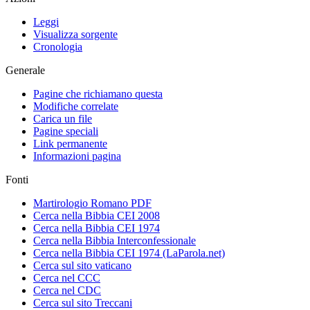
Leggi
Visualizza sorgente
Cronologia
Generale
Pagine che richiamano questa
Modifiche correlate
Carica un file
Pagine speciali
Link permanente
Informazioni pagina
Fonti
Martirologio Romano PDF
Cerca nella Bibbia CEI 2008
Cerca nella Bibbia CEI 1974
Cerca nella Bibbia Interconfessionale
Cerca nella Bibbia CEI 1974 (LaParola.net)
Cerca sul sito vaticano
Cerca nel CCC
Cerca nel CDC
Cerca sul sito Treccani