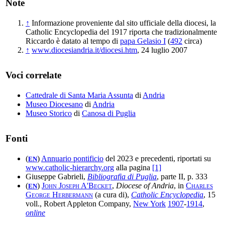
Note
↑
Informazione proveniente dal sito ufficiale della diocesi, la
Catholic Encyclopedia del 1917 riporta che tradizionalmente
Riccardo è datato al tempo di
papa Gelasio I
(
492
circa)
↑
www.diocesiandria.it/diocesi.htm
, 24 luglio 2007
Voci correlate
Cattedrale di Santa Maria Assunta
di
Andria
Museo Diocesano
di
Andria
Museo Storico
di
Canosa di Puglia
Fonti
(
)
Annuario pontificio
del 2023 e precedenti, riportati su
EN
www.catholic-hierarchy.org
alla pagina
[1]
Giuseppe Gabrieli,
Bibliografia di Puglia
, parte II, p. 333
(
)
John Joseph A'Becket
,
Diocese of Andria
, in
Charles
EN
George Herbermann
(a cura di),
Catholic Encyclopedia
, 15
voll., Robert Appleton Company,
New York
1907
-
1914
,
online