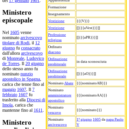
del
17 gennaio
1601
.
Appartenenza
Formazione
Ministero
Insegnamento
episcopale
Vestizione
{{{V}}}
Vestizione
[[{{{aVest}}}]]
Nel
1605
venne
Professione
[[{{{aPR}}}]]
nominato
arcivescovo
religiosa
titolare di Rodi
, il
12
Ordinato
giugno
fu
consacrato
diacono
dall'allora
arcivescovo
di
Monreale
,
Ludovico
Ordinazione
in data sconosciuta
de Torres
. Il
20 giugno
presbiterale
dello stesso anno fu
Ordinazione
[[{{{aO}}}]]
nominato
nunzio
presbiterale
apostolico in Spagna
,
Nominato
Abate
{{{nominatoAB}}}
carica che tenne fino al
maggio
1607
. Il
7
Nominato
febbraio
1607
fu
amministratore
{{{nominatoAA}}}
trasferito alla
Diocesi di
apostolico
Imola
, carica che
Nominato
{{{nominato}}}
mantenne fino al
1611
.
vescovo
Nominato
1º giugno
1605
da
papa Paolo
Ministero
arcivescovo
V