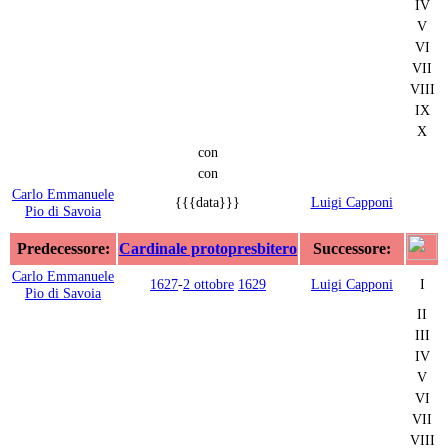
IV
V
VI
VII
VIII
IX
X
con
con
Carlo Emmanuele
{{{data}}}
Luigi Capponi
Pio di Savoia
Predecessore:
Cardinale protopresbitero
Successore:
Carlo Emmanuele
1627
-
2 ottobre
1629
Luigi Capponi
I
Pio di Savoia
II
III
IV
V
VI
VII
VIII