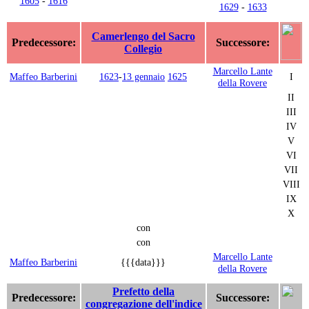
1605
-
1616
1629
-
1633
Camerlengo del Sacro
Predecessore:
Successore:
Collegio
Marcello Lante
Maffeo Barberini
1623
-
13 gennaio
1625
I
della Rovere
II
III
IV
V
VI
VII
VIII
IX
X
con
con
Marcello Lante
Maffeo Barberini
{{{data}}}
della Rovere
Prefetto della
Predecessore:
Successore:
congregazione dell'indice