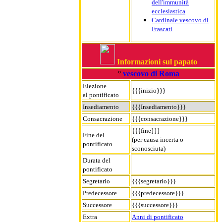
dell'immunità
ecclesiastica
Cardinale vescovo di
Frascati
Informazioni sul papato
°
vescovo di Roma
Elezione
{{{inizio}}}
al pontificato
Insediamento
{{{Insediamento}}}
Consacrazione
{{{consacrazione}}}
{{{fine}}}
Fine del
(per causa incerta o
pontificato
sconosciuta)
Durata del
pontificato
Segretario
{{{segretario}}}
Predecessore
{{{predecessore}}}
Successore
{{{successore}}}
Extra
Anni di pontificato