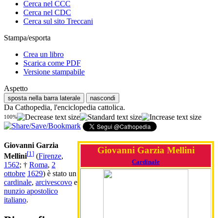
Cerca nel CCC
Cerca nel CDC
Cerca sul sito Treccani
Stampa/esporta
Crea un libro
Scarica come PDF
Versione stampabile
Aspetto
sposta nella barra laterale
nascondi
Da Cathopedia, l'enciclopedia cattolica.
100%
Giovanni Garzia
Giovanni Garzia Mellini
[
1
]
Mellini
(
Firenze
,
Cardinale
1562
; †
Roma
,
2
ottobre
1629
) è stato un
cardinale
,
arcivescovo
e
nunzio apostolico
italiano
.