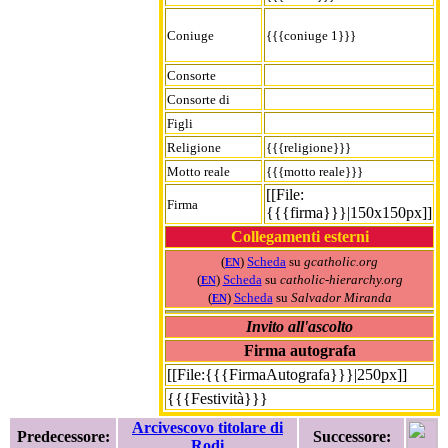
Coniuge
{{{coniuge 1}}}
Consorte
Consorte di
Figli
Religione
{{{religione}}}
Motto reale
{{{motto reale}}}
[[File:
Firma
{{{firma}}}|150x150px]]
Collegamenti esterni
(
)
Scheda
su
gcatholic.org
EN
(
)
Scheda
su
catholic-hierarchy.org
EN
(
)
Scheda
su
Salvador Miranda
EN
Invito all'ascolto
Firma autografa
[[File:{{{FirmaAutografa}}}|250px]]
{{{Festività}}}
Arcivescovo titolare di
Predecessore:
Successore:
Rodi