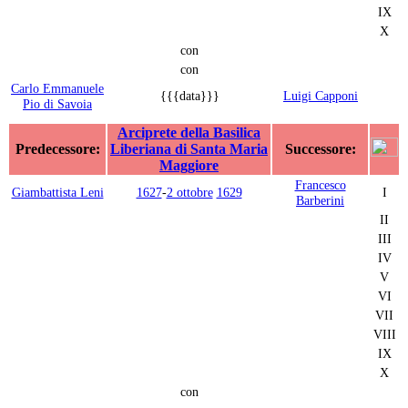
IX
X
con
con
Carlo Emmanuele
{{{data}}}
Luigi Capponi
Pio di Savoia
Arciprete della Basilica
Predecessore:
Liberiana di Santa Maria
Successore:
Maggiore
Francesco
Giambattista Leni
1627
-
2 ottobre
1629
I
Barberini
II
III
IV
V
VI
VII
VIII
IX
X
con