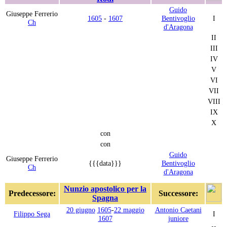
Guido
Giuseppe Ferrerio
1605
-
1607
Bentivoglio
I
Ch
d'Aragona
II
III
IV
V
VI
VII
VIII
IX
X
con
con
Guido
Giuseppe Ferrerio
{{{data}}}
Bentivoglio
Ch
d'Aragona
Nunzio apostolico per la
Predecessore:
Successore:
Spagna
20 giugno
1605
-
22 maggio
Antonio Caetani
Filippo Sega
I
1607
juniore