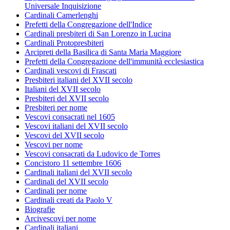
Universale Inquisizione
Cardinali Camerlenghi
Prefetti della Congregazione dell'Indice
Cardinali presbiteri di San Lorenzo in Lucina
Cardinali Protopresbiteri
Arcipreti della Basilica di Santa Maria Maggiore
Prefetti della Congregazione dell'immunità ecclesiastica
Cardinali vescovi di Frascati
Presbiteri italiani del XVII secolo
Italiani del XVII secolo
Presbiteri del XVII secolo
Presbiteri per nome
Vescovi consacrati nel 1605
Vescovi italiani del XVII secolo
Vescovi del XVII secolo
Vescovi per nome
Vescovi consacrati da Ludovico de Torres
Concistoro 11 settembre 1606
Cardinali italiani del XVII secolo
Cardinali del XVII secolo
Cardinali per nome
Cardinali creati da Paolo V
Biografie
Arcivescovi per nome
Cardinali italiani