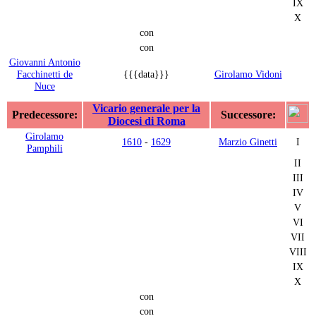
IX
X
con
con
Giovanni Antonio
Facchinetti de
{{{data}}}
Girolamo Vidoni
Nuce
Vicario generale per la
Predecessore:
Successore:
Diocesi di Roma
Girolamo
1610
-
1629
Marzio Ginetti
I
Pamphili
II
III
IV
V
VI
VII
VIII
IX
X
con
con