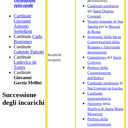
Genealogia
arcivescovo)
episcopale
Cardinale presbitero
dei
Santi Quattro
Cardinale
Coronati
Giovanni
Vicario generale di Sua
Antonio
Santità
per la
Diocesi
Serbelloni
di Roma
Cardinale
Carlo
Segretario della Sacra
Borromeo
Congregazione della
Cardinale
Romana e Universale
Gabriele Paleotti
Inquisizione
Incarichi
Cardinale
Camerlengo
del
Sacro
ricoperti
Ludovico de
Collegio
Torres
Prefetto della
Cardinale
Congregazione
Giovanni
dell'Indice
Garzia Mellini
Cardinale presbitero
di
San Lorenzo in Lucina
Cardinale
Successione
protopresbitero
degli incarichi
Arciprete
della
Basilica di Santa Maria
Maggiore
Prefetto della
Congregazione