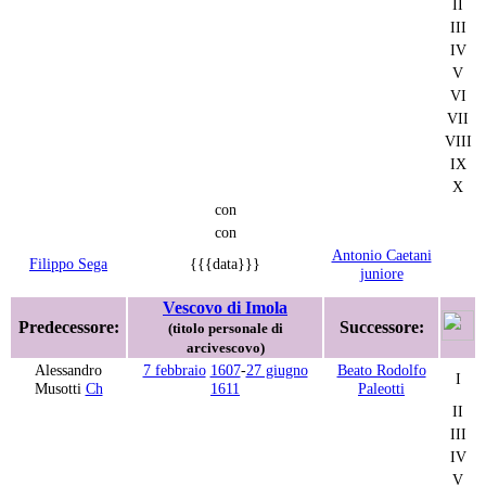
II
III
IV
V
VI
VII
VIII
IX
X
con
con
Antonio Caetani
Filippo Sega
{{{data}}}
juniore
Vescovo di Imola
Predecessore:
Successore:
(titolo personale di
arcivescovo)
Alessandro
7 febbraio
1607
-
27 giugno
Beato Rodolfo
I
Musotti
Ch
1611
Paleotti
II
III
IV
V