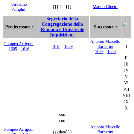
Girolamo
{{{data}}}
Marzio Ginetti
Pamphili
Segretario della
Congregazione della
Predecessore:
Successore:
Romana e Universale
Inquisizione
Antonio Marcello
Pompeo Arrigoni
1616
-
1629
Barberini
I
1605
-
1616
1629
-
1633
II
III
IV
V
VI
VII
VIII
IX
X
con
con
Antonio Marcello
Pompeo Arrigoni
{{{data}}}
Barberini