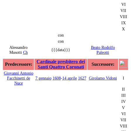
VI
VII
VIII
IX
X
con
con
Alessandro
Beato Rodolfo
{{{data}}}
Musotti
Ch
Paleotti
Cardinale presbitero dei
Predecessore:
Successore:
Santi Quattro Coronati
Giovanni Antonio
Facchinetti de
7 gennaio
1608
-
14 aprile
1627
Girolamo Vidoni
I
Nuce
II
III
IV
V
VI
VII
VIII