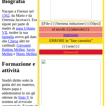
Biografia
Nacque a Firenze nel
1562
, da Mario e da
Ortensia Jacovacci. Era
[[File:{{{Stemma istituzione}}}|50px]]
nipote per parte di
madre di
papa Urbano
al secolo
{{{alsecolo}}}
VII
, inoltre la sua
battezzato
famiglia
aveva già dato
ERRORE in "fase canonizz"
alla
Chiesa
altri tre
cardinali:
Giovanni
{{{note}}}
Battista Mellini
,
Savio
{{{motto}}}
Mellini
e
Mario Mellini
.
Formazione e
attività
Studiò diritto sotto la
guida del zio materno,
futuro papa e
addottoratosi lo zio gli
ottenne da
Sisto V
la
nomina ad avvocato
concistoriale. Esperto in