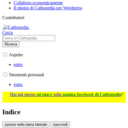
Collabora economicamente
Il plugin di Cathopedia per Wordpress
Contributori
Cerca
Ricerca
Aspetto
entra
Strumenti personali
entra
Hai già messo
mi piace
sulla
pagina
facebook
di
Cathopedia
?
Indice
sposta nella barra laterale
nascondi