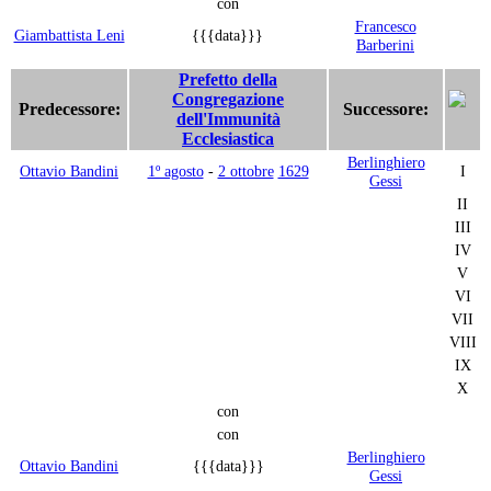
con
Francesco
Giambattista Leni
{{{data}}}
Barberini
Prefetto della
Congregazione
Predecessore:
Successore:
dell'Immunità
Ecclesiastica
Berlinghiero
Ottavio Bandini
1º agosto
-
2 ottobre
1629
I
Gessi
II
III
IV
V
VI
VII
VIII
IX
X
con
con
Berlinghiero
Ottavio Bandini
{{{data}}}
Gessi