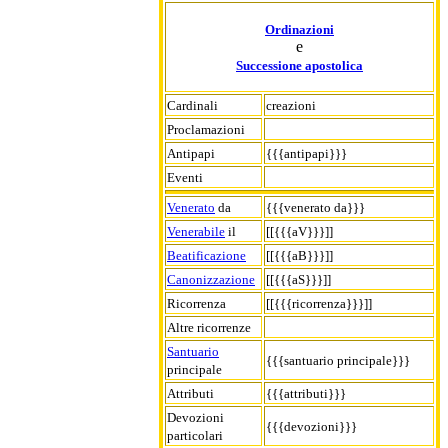
Ordinazioni
e
Successione apostolica
Cardinali
creazioni
Proclamazioni
Antipapi
{{{antipapi}}}
Eventi
Venerato
da
{{{venerato da}}}
Venerabile
il
[[{{{aV}}}]]
Beatificazione
[[{{{aB}}}]]
Canonizzazione
[[{{{aS}}}]]
Ricorrenza
[[{{{ricorrenza}}}]]
Altre ricorrenze
Santuario
{{{santuario principale}}}
principale
Attributi
{{{attributi}}}
Devozioni
{{{devozioni}}}
particolari