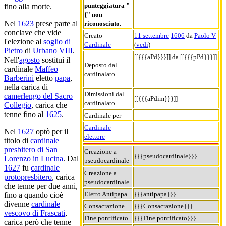
punteggiatura "
fino alla morte.
{" non
Nel
1623
prese parte al
riconosciuto.
conclave che vide
Creato
11 settembre
1606
da
Paolo V
l'elezione al
soglio di
Cardinale
(
vedi
)
Pietro
di
Urbano VIII
.
[[{{{aPd}}}]] da [[{{{pPd}}}]]
Nell'
agosto
sostituì il
Deposto dal
cardinale
Maffeo
cardinalato
Barberini
eletto
papa
,
nella carica di
Dimissioni dal
camerlengo del Sacro
[[{{{aPdim}}}]]
cardinalato
Collegio
, carica che
tenne fino al
1625
.
Cardinale per
Cardinale
Nel
1627
optò per il
elettore
titolo di
cardinale
presbitero di San
Creazione a
{{{pseudocardinale}}}
Lorenzo in Lucina
. Dal
pseudocardinale
1627
fu
cardinale
Creazione a
protopresbitero
, carica
pseudocardinale
che tenne per due anni,
Eletto Antipapa
{{{antipapa}}}
fino a quando cioè
divenne
cardinale
Consacrazione
{{{Consacrazione}}}
vescovo di Frascati
,
Fine pontificato
{{{Fine pontificato}}}
carica però che tenne