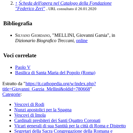
↑
Scheda dell'opera nel Catalogo della Fondazione
"Federico Zeri"
.
URL consultato il 26.01.2020
Bibliografia
Silvano Giordano
, "MELLINI, Giovanni Garsia", in
Dizionario Biografico Treccani
,
online
Voci correlate
Paolo V
Basilica di Santa Maria del Popolo (Roma)
Estratto da "
https://it.cathopedia.org/w/index.php?
title=Giovanni_Garzia_Mellini&oldid=780668
"
Categorie
:
Vescovi di Rodi
Nunzi apostolici per la Spagna
Vescovi di Imola
Cardinali presbiteri dei Santi Quattro Coronati
Vicari generali di sua Santità per la città di Roma e Distretto
Segretari della Sacra Congregazione della Romana e