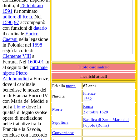
diritto, il
26 febbraio
1591
fu nominato
uditore di Rota
. Nel
1596
-
97
accompagnò
con funzioni di
datario
il cardinale
Enrico
Caetani
nella legazione
in Polonia; nel
1598
seguì la corte di
Clemente VIII
a
Ferrara. Nel
1600
-
01
fu
al seguito del
cardinale
Titolo cardinalizio
nipote
Pietro
Incarichi attuali
Aldobrandini
a Firenze,
dove il cardinale
Età alla
morte
67 anni
benedisse le nozze del
Firenze
re di Francia Enrico IV
Nascita
1562
con Maria de' Medici e
poi a
Lione
dove in
Roma
Morte
qualità di legato svolse
2 ottobre
1629
opera di mediazione
Basilica di Santa Maria del
Sepoltura
nelle trattative tra la
Popolo (Roma)
Francia e la Savoia,
Conversione
concluse con l'accordo