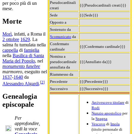
Pseudocardinali
per poco più di un
{{{Pseudocardinali creati}}}
creati
mese.
Sede
{{{Sede}}}
Morte
Opposto a
Sostenuto da
Morì
, infatti, a Roma il
Scomunicato
da
2 ottobre
1629
. La
Confermato
salma fu tumulata nella
{{{Confermato cardinale}}}
cardinale
cappella
di
famiglia
nella
Basilica di Santa
Nomina a
Maria del Popolo
, nel
pseudocardinale
{{{Annullato da}}}
monumento funebre
annullata da
marmoreo
, eseguito nel
Riammesso da
1637
-
1640
da
Precedente
{{{Precedente}}}
[
2
]
Alessandro Algardi
.
Successivo
{{{Successivo}}}
Genealogia
Arcivescovo titolare
di
episcopale
Rodi
Nunzio apostolico
per
Per
la
Spagna
approfondire,
Vescovo
di
Imola
vedi la voce
(titolo personale di