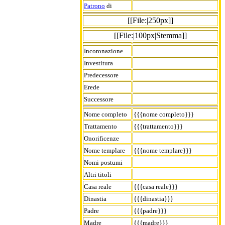
Patrono
di
[[File:|250px]]
[[File:|100px|Stemma]]
Incoronazione
Investitura
Predecessore
Erede
Successore
Nome completo
{{{nome completo}}}
Trattamento
{{{trattamento}}}
Onorificenze
Nome templare
{{{nome templare}}}
Nomi postumi
Altri titoli
Casa reale
{{{casa reale}}}
Dinastia
{{{dinastia}}}
Padre
{{{padre}}}
Madre
{{{madre}}}