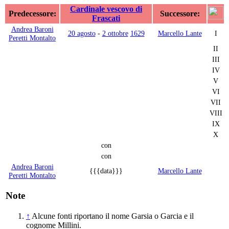
Cardinale vescovo di
Predecessore:
Successore:
Frascati
Andrea Baroni
20 agosto
-
2 ottobre
1629
Marcello Lante
I
Peretti Montalto
II
III
IV
V
VI
VII
VIII
IX
X
con
con
Andrea Baroni
{{{data}}}
Marcello Lante
Peretti Montalto
Note
↑
Alcune fonti riportano il nome Garsia o Garcia e il
cognome Millini.