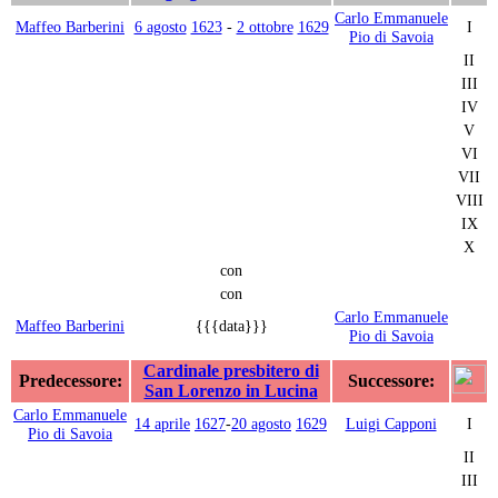
Carlo Emmanuele
Maffeo Barberini
6 agosto
1623
-
2 ottobre
1629
I
Pio di Savoia
II
III
IV
V
VI
VII
VIII
IX
X
con
con
Carlo Emmanuele
Maffeo Barberini
{{{data}}}
Pio di Savoia
Cardinale presbitero di
Predecessore:
Successore:
San Lorenzo in Lucina
Carlo Emmanuele
14 aprile
1627
-
20 agosto
1629
Luigi Capponi
I
Pio di Savoia
II
III