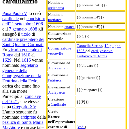
cardinalizio
Nominato
{{{nominatoAE}}}
arcieparca
Papa Paolo V
lo creò
Nominato
{{{nominatoP}}}
cardinale
nel
concistoro
patriarca
dell'11 settembre 1606
Nominato
eparca
{{{nominatoE}}}
e il
7 gennaio
1608
gli
Consacrazione
assegnò il
titolo
di
{{{C}}}
vescovile
cardinale presbitero dei
Santi Quattro Coronati
.
,
Cappella Sistina
12 giugno
Consacrazione
Fu
vicario generale di
1605
dal
card.
vescovo
vescovile
Roma
dal
1610
al
Ludovico de Torres
1629
. Nel
1616
venne
Elevazione ad
nominato
segretario
{{{elevato}}}
Arcivescovo
generale della
Elevazione a
Congregazione per la
{{{patriarca}}}
Patriarca
Dottrina della Fede
,
carica che tenne fino
Elevazione ad
{{{arcieparca}}}
alla sua morte.
Arcieparca
Partecipò al
conclave
Creazione
del 1621
, che elesse
{{{P}}}
a
Cardinale
papa
Gregorio XV
.
Creato
L'anno seguente fu
Errore
nominato
arciprete
della
nell'espressione:
basilica di Santa Maria
carattere di
(
vedi
)
Maggiore
e rimase tale