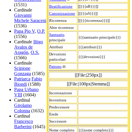
(1531)
Beatificazione
[[{{{aB}}}]]
Cardinale
Canonizzazione
[[{{{aS}}}]]
Giovanni
Michele Saraceni
Ricorrenza
[[{{{ricorrenza}}}]]
(1536)
Altre ricorrenze
Papa Pio V
,
O.P.
Santuario
(1556)
{{{santuario principale}}}
principale
Cardinale
Iñigo
Avalos de
Attributi
{{{attributi}}}
Aragón
,
O.S.
Devozioni
{{{devozioni}}}
(1566)
particolari
Cardinale
Patrono
di
Scipione
Gonzaga
(1585)
[[File:|250px]]
Patriarca
Fabio
[[File:|100px|Stemma]]
Biondi
(1588)
Papa Urbano
Incoronazione
VIII
(1604)
Cardinal
Investitura
Girolamo
Predecessore
Colonna
(1632)
Erede
Cardinal
Francesco
Successore
Barberini
(1645)
Nome completo
{{{nome completo}}}