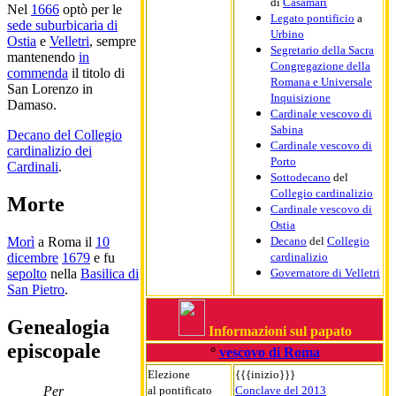
di
Casamari
Nel
1666
optò per le
Legato pontificio
a
sede suburbicaria di
Urbino
Ostia
e
Velletri
, sempre
Segretario della Sacra
mantenendo
in
Congregazione della
commenda
il titolo di
Romana e Universale
San Lorenzo in
Inquisizione
Damaso.
Cardinale vescovo di
Sabina
Decano del Collegio
Cardinale vescovo di
cardinalizio dei
Porto
Cardinali
.
Sottodecano
del
Collegio cardinalizio
Morte
Cardinale vescovo di
Ostia
Decano
del
Collegio
Morì
a Roma il
10
cardinalizio
dicembre
1679
e fu
Governatore di Velletri
sepolto
nella
Basilica di
San Pietro
.
Genealogia
Informazioni sul papato
episcopale
°
vescovo di Roma
Elezione
{{{inizio}}}
al pontificato
Conclave del 2013
Per