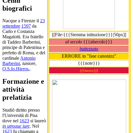
Cenni
biografici
Nacque a Firenze il
23
settembre
1597
da
Carlo e Costanza
[[File:{{{Stemma istituzione}}}|50px]]
Magalotti. Era fratello
al secolo
{{{alsecolo}}}
di Taddeo Barberini,
principe di Palestrina e
battezzato
prefetto di Roma, e del
ERRORE in "fase canonizz"
cardinale
Antonio
{{{note}}}
Barberini
,
iuniore
,
O.S.Io.Hieros.
.
{{{motto}}}
Formazione e
attività
prelatizia
Studiò diritto presso
l'Università di Pisa
dove nel
1623
si laureò
in utroque iure
. Nel
1623
fu chiamato a