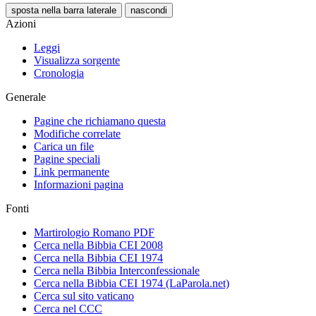
sposta nella barra laterale
nascondi
Azioni
Leggi
Visualizza sorgente
Cronologia
Generale
Pagine che richiamano questa
Modifiche correlate
Carica un file
Pagine speciali
Link permanente
Informazioni pagina
Fonti
Martirologio Romano PDF
Cerca nella Bibbia CEI 2008
Cerca nella Bibbia CEI 1974
Cerca nella Bibbia Interconfessionale
Cerca nella Bibbia CEI 1974 (LaParola.net)
Cerca sul sito vaticano
Cerca nel CCC