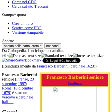
Cerca nel CDC
Cerca sul sito Treccani
Stampa/esporta
Crea un libro
Scarica come PDF
Versione stampabile
Aspetto
sposta nella barra laterale
nascondi
Da Cathopedia, l'enciclopedia cattolica.
100%
(Reindirizzamento da
Francesco Barberini (cardinale 1623)
)
Francesco Barberini
Francesco Barberini seniore
seniore
(
Firenze
,
23
Cardinale
settembre
1597
; †
Roma
,
10 dicembre
1679
) è stato un
vescovo
e
cardinale
italiano
.