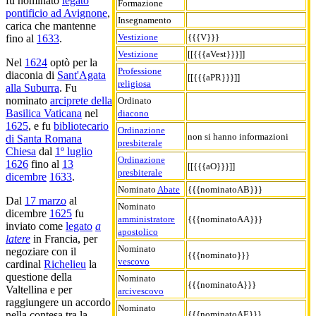
fu nominato
legato
Formazione
pontificio ad Avignone
,
Insegnamento
carica che mantenne
Vestizione
{{{V}}}
fino al
1633
.
Vestizione
[[{{{aVest}}}]]
Nel
1624
optò per la
Professione
diaconia di
Sant'Agata
[[{{{aPR}}}]]
religiosa
alla Suburra
. Fu
nominato
arciprete della
Ordinato
Basilica Vaticana
nel
diacono
1625
, e fu
bibliotecario
Ordinazione
non si hanno informazioni
di Santa Romana
presbiterale
Chiesa
dal
1º luglio
Ordinazione
1626
fino al
13
[[{{{aO}}}]]
presbiterale
dicembre
1633
.
Nominato
Abate
{{{nominatoAB}}}
Dal
17 marzo
al
Nominato
dicembre
1625
fu
amministratore
{{{nominatoAA}}}
inviato come
legato
a
apostolico
latere
in Francia, per
Nominato
negoziare con il
{{{nominato}}}
vescovo
cardinal
Richelieu
la
questione della
Nominato
{{{nominatoA}}}
Valtellina e per
arcivescovo
raggiungere un accordo
Nominato
{{{nominatoAE}}}
nella contesa tra la