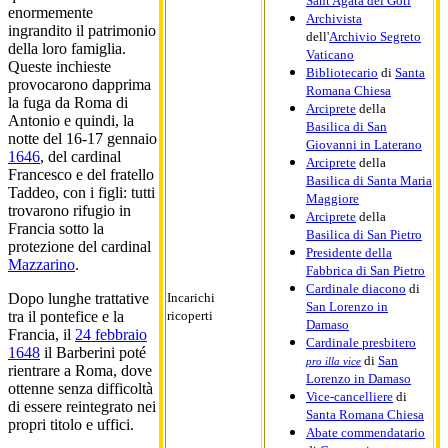
Sant'Agata dei Goti
enormemente
Archivista
ingrandito il patrimonio
dell'
Archivio Segreto
della loro famiglia.
Vaticano
Queste inchieste
Bibliotecario
di
Santa
provocarono dapprima
Romana Chiesa
la fuga da Roma di
Arciprete
della
Antonio e quindi, la
Basilica di San
notte del 16-17 gennaio
Giovanni in Laterano
1646
, del cardinal
Arciprete
della
Francesco e del fratello
Basilica di Santa Maria
Taddeo, con i figli: tutti
Maggiore
trovarono rifugio in
Arciprete
della
Francia sotto la
Basilica di San Pietro
protezione del cardinal
Presidente della
Mazzarino
.
Fabbrica di San Pietro
Cardinale diacono
di
Incarichi
Dopo lunghe trattative
San Lorenzo in
ricoperti
tra il pontefice e la
Damaso
Francia, il
24 febbraio
Cardinale presbitero
1648
il Barberini poté
di
San
pro illa vice
rientrare a Roma, dove
Lorenzo in Damaso
ottenne senza difficoltà
Vice-cancelliere
di
di essere reintegrato nei
Santa Romana Chiesa
propri titolo e uffici.
Abate commendatario