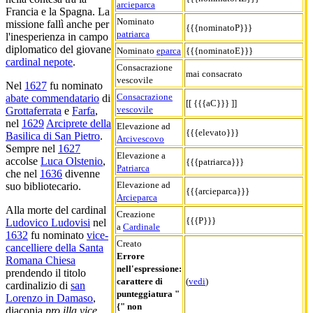
arcieparca
Francia e la Spagna. La
Nominato
missione fallì anche per
{{{nominatoP}}}
patriarca
l'inesperienza in campo
diplomatico del giovane
Nominato
eparca
{{{nominatoE}}}
cardinal nepote
.
Consacrazione
mai consacrato
vescovile
Nel
1627
fu nominato
Consacrazione
abate commendatario
di
[[ {{{aC}}} ]]
vescovile
Grottaferrata
e
Farfa
,
nel
1629
Arciprete della
Elevazione ad
{{{elevato}}}
Basilica di San Pietro
.
Arcivescovo
Sempre nel
1627
Elevazione a
accolse
Luca Olstenio
,
{{{patriarca}}}
Patriarca
che nel
1636
divenne
Elevazione ad
suo bibliotecario.
{{{arcieparca}}}
Arcieparca
Alla morte del cardinal
Creazione
{{{P}}}
Ludovico Ludovisi
nel
a
Cardinale
1632
fu nominato
vice-
Creato
cancelliere della Santa
Errore
Romana Chiesa
nell'espressione:
prendendo il titolo
carattere di
(
vedi
)
cardinalizio di
san
punteggiatura "
Lorenzo in Damaso
,
{" non
diaconia
pro illa vice
,