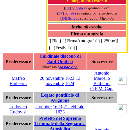
Collegamenti esterni
(
)
Scheda
su
gcatholic.org
EN
(
)
Scheda
su
catholic-hierarchy.org
EN
(
)
Scheda
su
Salvador Miranda
EN
Invito all'ascolto
Firma autografa
[[File:{{{FirmaAutografa}}}|250px]]
{{{Festività}}}
Cardinale diacono di
Predecessore
Sant'Onofrio
Successore
(diaconia
pro hac vice
)
Antonio
Maffeo
20 novembre
1623
-
13
Marcello
Barberini
novembre
1624
Barberini
O.F.M. Cap.
Legato pontificio di
Predecessore
Successore
Avignone
Ludovico
2 ottobre
1623
-
21 febbraio
Ludovisi
1633
Prefetto del Supremo
Predecessore
Tribunale della Segnatura
Apostolica
Antonio