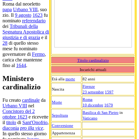
Roma dal neoeletto
papa
Urbano VIII
, suo
zio. Il
9 agosto
1623
fu
nominato
referendario
dei
Tribunali della
Segnatura Apostolica di
giustizia e di grazia
e il
28
di quello stesso
mese fu nominato
governatore di
Fermo
,
carica che mantenne
Titolo cardinalizio
fino al
1644
.
Incarichi attuali
Ministero
Età alla
morte
82 anni
cardinalizio
Firenze
Nascita
23 settembre
1597
Roma
Fu creato
cardinale
da
Morte
10 dicembre
1679
Urbano VIII
nel
Concistoro del 2
Basilica di San Pietro
in
Sepoltura
ottobre 1623
e ricevette
Vaticano
il
titolo
di
Sant'Onofrio
,
Conversione
diaconia
pro illa vice
.
Appartenenza
In quello stesso giorno