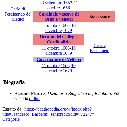
23 settembre
1652
-
11
ottobre
1666
Carlo di
Ferdinando de'
Cardinale vescovo di
Successore
Medici
Ostia e Velletri
11 ottobre
1666
-
10
dicembre
1679
Decano del Collegio
Cardinalizio
Cesare
11 ottobre
1666
-
10
Facchinetti
dicembre
1679
Governatore di Velletri
11 ottobre
1666
-
10
dicembre
1679
Biografia
Alberto Merola
,
Dizionario Biografico degli Italiani
, Vol.
6, 1964
online
Estratto da "
https://it.cathopedia.org/w/index.php?
title=Francesco_Barberini_seniore&oldid=772277
"
Categorie
: