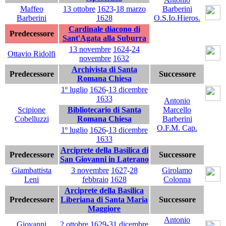
Maffeo
13 ottobre
1623
-
18 marzo
Barberini
Barberini
1628
O.S.Io.Hieros.
Cardinale diacono di
Predecessore
Sant'Agata alla Suburra
13 novembre
1624
-
24
Ottavio Ridolfi
novembre
1632
Archivista di Santa
Predecessore
Successore
Romana Chiesa
1º luglio
1626
-
13 dicembre
1633
Antonio
Scipione
Bibliotecario di Santa
Marcello
Cobelluzzi
Romana Chiesa
Barberini
O.F.M. Cap.
1º luglio
1626
-
13 dicembre
1633
Arciprete della Basilica di
Predecessore
Successore
San Giovanni in Laterano
Giambattista
3 novembre
1627
-
28
Girolamo
Leni
febbraio
1628
Colonna
Arciprete della Basilica
Predecessore
Liberiana di Santa Maria
Successore
Maggiore
Antonio
Giovanni
2 ottobre
1629
-
31 dicembre