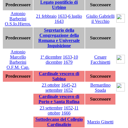
Legato pontificio di
Predecessore
Successore
Urbino
Antonio
21 febbraio
1633
-
6 luglio
Giulio Gabrielli
Barberini
1643
il Vecchio
O.S.Io.Hieros.
Segretario della
Congregazione della
Predecessore
Successore
Romana e Universale
Inquisizione
Antonio
Marcello
1º dicembre
1633
-
10
Cesare
Barberini
dicembre
1679
Facchinetti
O.F.M. Cap.
Cardinale vescovo di
Predecessore
Successore
Sabina
23 ottobre
1645
-
23
Bernardino
settembre
1652
Spada
Cardinale vescovo di
Successore
Porto e Santa Rufina
23 settembre
1652
-
11
ottobre
1666
Sottodecano del Collegio
Marzio Ginetti
Cardinalizio