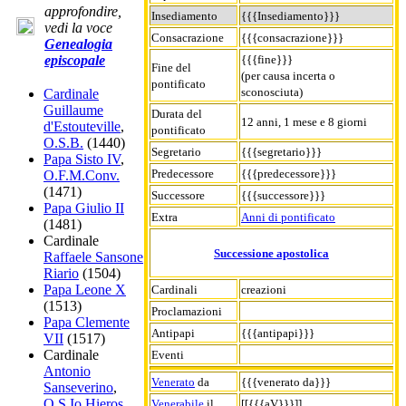
approfondire,
Insediamento
{{{Insediamento}}}
vedi la voce
Consacrazione
{{{consacrazione}}}
Genealogia
{{{fine}}}
episcopale
Fine del
(per causa incerta o
pontificato
sconosciuta)
Cardinale
Guillaume
Durata del
12 anni, 1 mese e 8 giorni
d'Estouteville
,
pontificato
O.S.B.
(1440)
Segretario
{{{segretario}}}
Papa Sisto IV
,
Predecessore
{{{predecessore}}}
O.F.M.Conv.
(1471)
Successore
{{{successore}}}
Papa Giulio II
Extra
Anni di pontificato
(1481)
Cardinale
Successione apostolica
Raffaele Sansone
Riario
(1504)
Papa Leone X
Cardinali
creazioni
(1513)
Proclamazioni
Papa Clemente
Antipapi
{{{antipapi}}}
VII
(1517)
Cardinale
Eventi
Antonio
Venerato
da
{{{venerato da}}}
Sanseverino
,
O.S.Io.Hieros.
Venerabile
il
[[{{{aV}}}]]