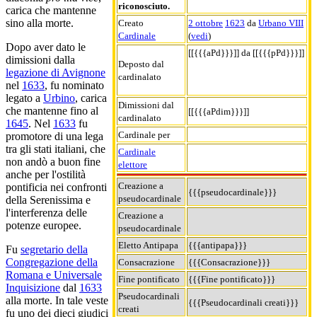
riconosciuto.
carica che mantenne
sino alla morte.
Creato
2 ottobre
1623
da
Urbano VIII
Cardinale
(
vedi
)
Dopo aver dato le
[[{{{aPd}}}]] da [[{{{pPd}}}]]
dimissioni dalla
Deposto dal
legazione di Avignone
cardinalato
nel
1633
, fu nominato
legato a
Urbino
, carica
Dimissioni dal
che mantenne fino al
[[{{{aPdim}}}]]
cardinalato
1645
. Nel
1633
fu
Cardinale per
promotore di una lega
tra gli stati italiani, che
Cardinale
non andò a buon fine
elettore
anche per l'ostilità
Creazione a
pontificia nei confronti
{{{pseudocardinale}}}
pseudocardinale
della Serenissima e
l'interferenza delle
Creazione a
potenze europee.
pseudocardinale
Eletto Antipapa
{{{antipapa}}}
Fu
segretario della
Congregazione della
Consacrazione
{{{Consacrazione}}}
Romana e Universale
Fine pontificato
{{{Fine pontificato}}}
Inquisizione
dal
1633
Pseudocardinali
alla morte. In tale veste
{{{Pseudocardinali creati}}}
creati
fu uno dei dieci giudici