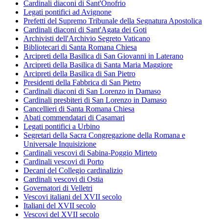
Cardinali diaconi di Sant'Onofrio
Legati pontifici ad Avignone
Prefetti del Supremo Tribunale della Segnatura Apostolica
Cardinali diaconi di Sant'Agata dei Goti
Archivisti dell'Archivio Segreto Vaticano
Bibliotecari di Santa Romana Chiesa
Arcipreti della Basilica di San Giovanni in Laterano
Arcipreti della Basilica di Santa Maria Maggiore
Arcipreti della Basilica di San Pietro
Presidenti della Fabbrica di San Pietro
Cardinali diaconi di San Lorenzo in Damaso
Cardinali presbiteri di San Lorenzo in Damaso
Cancellieri di Santa Romana Chiesa
Abati commendatari di Casamari
Legati pontifici a Urbino
Segretari della Sacra Congregazione della Romana e
Universale Inquisizione
Cardinali vescovi di Sabina-Poggio Mirteto
Cardinali vescovi di Porto
Decani del Collegio cardinalizio
Cardinali vescovi di Ostia
Governatori di Velletri
Vescovi italiani del XVII secolo
Italiani del XVII secolo
Vescovi del XVII secolo