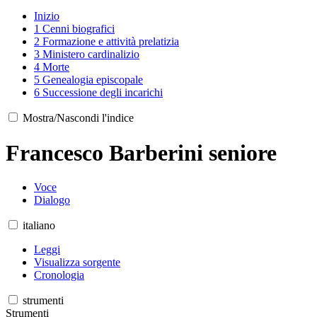
Inizio
1
Cenni biografici
2
Formazione e attività prelatizia
3
Ministero cardinalizio
4
Morte
5
Genealogia episcopale
6
Successione degli incarichi
Mostra/Nascondi l'indice
Francesco Barberini seniore
Voce
Dialogo
italiano
Leggi
Visualizza sorgente
Cronologia
strumenti
Strumenti