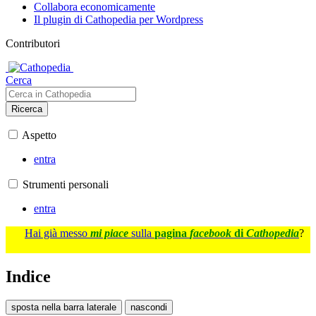
Collabora economicamente
Il plugin di Cathopedia per Wordpress
Contributori
Cerca
Ricerca
Aspetto
entra
Strumenti personali
entra
Hai già messo
mi piace
sulla
pagina
facebook
di
Cathopedia
?
Indice
sposta nella barra laterale
nascondi