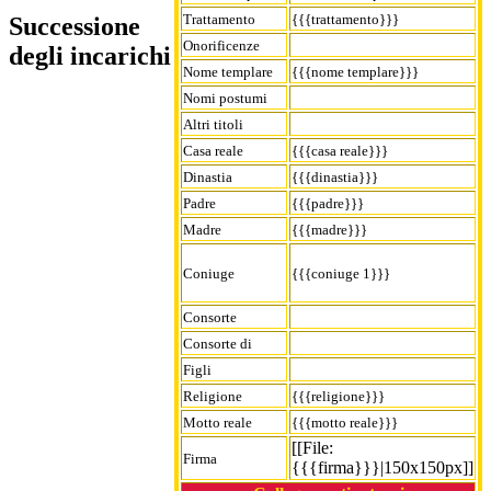
Trattamento
{{{trattamento}}}
Successione
Onorificenze
degli incarichi
Nome templare
{{{nome templare}}}
Nomi postumi
Altri titoli
Casa reale
{{{casa reale}}}
Dinastia
{{{dinastia}}}
Padre
{{{padre}}}
Madre
{{{madre}}}
Coniuge
{{{coniuge 1}}}
Consorte
Consorte di
Figli
Religione
{{{religione}}}
Motto reale
{{{motto reale}}}
[[File:
Firma
{{{firma}}}|150x150px]]