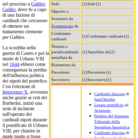
nel processo a
Galileo
Sede
{{{Sede}}}
Galilei
, dove fu a capo
Opposto a
di una fazione di
Sostenuto da
cardinali che cercarono
di ottenere un
Scomunicato
da
trattamento clemente
Confermato
{{{Confermato cardinale}}}
per Galileo.
cardinale
Nomina a
La sconfitta nella
pseudocardinale
{{{Annullato da}}}
guerra di Castro e poi la
annullata da
morte di Urbano VIII
nel
1644
ebbero come
Riammesso da
conseguenza la perdita
Precedente
{{{Precedente}}}
dell'influenza politica
Successivo
{{{Successivo}}}
dei nipoti del pontefice.
Con l'elezione di
Innocenzo X
, avvenuta
Cardinale diacono
di
anche grazie ai voti dei
Sant'Onofrio
Barberini, iniziò una
Legato pontificio
ad
serie di inchieste
Avignone
sull'operato dei
Prefetto del Supremo
cardinali nipoti durante
Tribunale della
il pontificato di Urbano
Segnatura Apostolica
VIII, per chiarire in
Cardinale diacono
di
quale modo si fosse