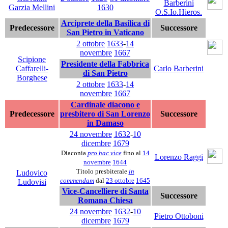
Barberini
Garzia Mellini
1630
O.S.Io.Hieros.
Arciprete della Basilica di
Predecessore
Successore
San Pietro in Vaticano
2 ottobre
1633
-
14
novembre
1667
Scipione
Presidente della Fabbrica
Caffarelli-
Carlo Barberini
di San Pietro
Borghese
2 ottobre
1633
-
14
novembre
1667
Cardinale diacono e
Predecessore
presbitero di San Lorenzo
Successore
in Damaso
24 novembre
1632
-
10
dicembre
1679
Diaconia
pro hac vice
fino al
14
Lorenzo Raggi
novembre
1644
Titolo presbiterale
in
Ludovico
commendam
dal
23 ottobre
1645
Ludovisi
Vice-Cancelliere di Santa
Successore
Romana Chiesa
24 novembre
1632
-
10
Pietro Ottoboni
dicembre
1679