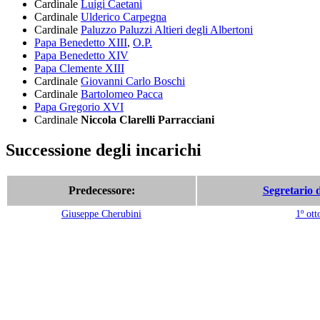
Cardinale
Luigi Caetani
Cardinale
Ulderico Carpegna
Cardinale
Paluzzo Paluzzi Altieri degli Albertoni
Papa Benedetto XIII
,
O.P.
Papa Benedetto XIV
Papa Clemente XIII
Cardinale
Giovanni Carlo Boschi
Cardinale
Bartolomeo Pacca
Papa Gregorio XVI
Cardinale
Niccola Clarelli Parracciani
Successione degli incarichi
Predecessore:
Segretario 
Giuseppe Cherubini
1º ott