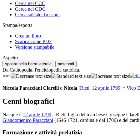
Cerca nel CCC
Cerca nel CDC
Cerca sul sito Treccani
Stampa/esporta
Crea un libro
Scarica come PDF
Versione stampabile
Aspetto
sposta nella barra laterale
nascondi
Da Cathopedia, l'enciclopedia cattolica.
100%
Niccola Paracciani Clarelli
o
Nicola
(
Rieti
,
12 aprile
1799
; †
Vico 
Cenni biografici
Nacque il
12 aprile
1799
a Rieti, figlio del marchese Giuseppe Clarelli
Giandomenico Paracciani
(1646-1721, cardinale dal 1706) e del card
Formazione e attività prelatizia