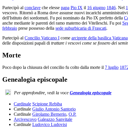
Partecipò al
conclave
che elesse
papa
Pio IX
il
16 giugno
1846
. Nel
1
vescovo. Ritornò a Roma dove assunse nuovi incarichi amministrativi 
dell'Istituto dei sordomuti. Fu poi nominato da Pio IX prefetto della
Co
anche mediante le parenti del ramo materno dei Vitelleschi. Fu poi
Seg
febbraio
prese possesso della
sede suburbicaria di Frascati
.
Partecipò al
Concilio Vaticano I
come
arciprete della basilica Vaticana
delle disposizioni papali di
trattare i vescovi come se fossero dei semin
Morte
Poco dopo la chiusura del concilio fu colto dalla morte il
7 luglio
187
Genealogia episcopale
Per approfondire, vedi la voce
Genealogia episcopale
Cardinale
Scipione Rebiba
Cardinale
Giulio Antonio Santorio
Cardinale
Girolamo Bernerio
,
O.P.
Arcivescovo
Galeazzo Sanvitale
Cardinale
Ludovico Ludovisi