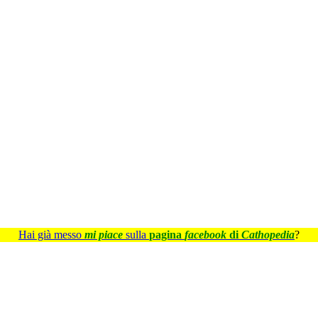
Hai già messo
mi piace
sulla
pagina
facebook
di
Cathopedia
?