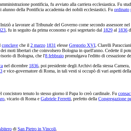
ministrazione pontificia, fu avviato alla carriera ecclesiastica. Fu stu
oi alunno della Pontificia accademia dei nobili ecclesiastici. Fu
ordinato
sa. Iniziò a lavorare al Tribunale del Governo come secondo assessore nel
823
, fu in seguito da prima economo e poi segretario dal
1829
al
1836
d
l
conclave
che il
2 marzo
1831
elesse
Gregorio XVI
, Clarelli Paracciani
dei moti libertari che coinvolsero Bologna in quell'anno. Cedette il pot
isorio di Bologna, che l'
8 febbraio
promulgava l'editto di cessazione d
ca
nel dicembre
1836
, poi presidente degli Archivi della stessa Camera,
3
e vice-governatore di Roma, in tali vesti si occupò di vari aspetti dell
l concistoro tenuto lo stesso giorno il Papa lo creò cardinale. Fu
consac
aro
, vicario di Roma e
Gabriele Ferretti
, prefetto della
Congregazione per
sbitero
di
San Pietro in Vincoli
.