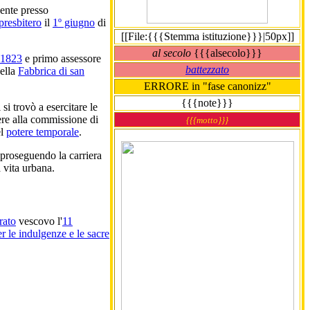
dente presso
presbitero
il
1º giugno
di
[[File:{{{Stemma istituzione}}}|50px]]
al secolo
{{{alsecolo}}}
1823
e primo assessore
battezzato
ella
Fabbrica di san
ERRORE in "fase canonizz"
{{{note}}}
 si trovò a esercitare le
ere alla commissione di
{{{motto}}}
el
potere temporale
.
 proseguendo la carriera
a vita urbana.
rato
vescovo l'
11
 le indulgenze e le sacre