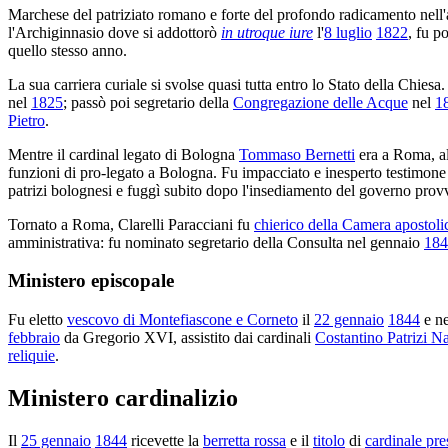
Marchese del patriziato romano e forte del profondo radicamento nell'am
l'Archiginnasio dove si addottorò
in utroque iure
l'
8 luglio
1822
, fu p
quello stesso anno.
La sua carriera curiale si svolse quasi tutta entro lo Stato della Chie
nel
1825
; passò poi segretario della
Congregazione delle Acque
nel
1
Pietro
.
Mentre il cardinal legato di Bologna
Tommaso Bernetti
era a Roma, a
funzioni di pro-legato a Bologna. Fu impacciato e inesperto testimone 
patrizi bolognesi e fuggì subito dopo l'insediamento del governo provv
Tornato a Roma, Clarelli Paracciani fu
chierico della Camera apostoli
amministrativa: fu nominato segretario della Consulta nel gennaio
184
Ministero episcopale
Fu eletto
vescovo di Montefiascone e Corneto
il
22 gennaio
1844
e ne
febbraio
da Gregorio XVI, assistito dai cardinali
Costantino Patrizi N
reliquie
.
Ministero cardinalizio
Il
25 gennaio
1844
ricevette la
berretta rossa
e il
titolo
di
cardinale pre