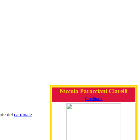
Niccola Paracciani Clarelli
Cardinale
pote del
cardinale