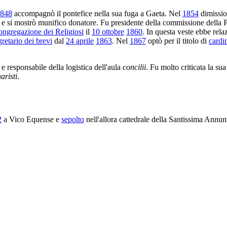
848
accompagnò il pontefice nella sua fuga a Gaeta. Nel
1854
dimissio
e si mostrò munifico donatore. Fu presidente della commissione della 
ngregazione dei Religiosi
il
10 ottobre
1860
. In questa veste ebbe rel
retario dei brevi
dal
24 aprile
1863
. Nel
1867
optò per il titolo di
cardi
e responsabile della logistica dell'aula
concilii
. Fu molto criticata la s
aristi
.
2
a Vico Equense e
sepolto
nell'allora cattedrale della Santissima Annun