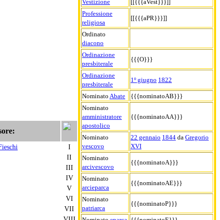
Vestizione
[[{{{aVest}}}]]
Professione
[[{{{aPR}}}]]
religiosa
Ordinato
diacono
Ordinazione
{{{O}}}
presbiterale
Ordinazione
1º giugno
1822
presbiterale
Nominato
Abate
{{{nominatoAB}}}
Nominato
amministratore
{{{nominatoAA}}}
apostolico
sore:
Nominato
22 gennaio
1844
da
Gregorio
vescovo
XVI
ieschi
I
II
Nominato
{{{nominatoA}}}
arcivescovo
III
IV
Nominato
{{{nominatoAE}}}
arcieparca
V
VI
Nominato
{{{nominatoP}}}
patriarca
VII
VIII
Nominato
eparca
{{{nominatoE}}}