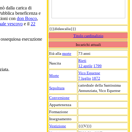
nò dalla carica di
Pubblica beneficenza e
azioni con
don Bosco
,
nale vescovo
e il
22
{{{didascalia}}}
Titolo cardinalizio
ua ossequiosa esecuzione
Incarichi attuali
Età alla
morte
73 anni
Rieti
Nascita
12 aprile
1799
ziata.
Vico Equense
Morte
7 luglio
1872
cattedrale della Santissima
Sepoltura
Annunziata, Vico Equense
Conversione
Appartenenza
Formazione
Insegnamento
Vestizione
{{{V}}}