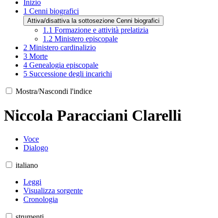
Inizio
1
Cenni biografici
Attiva/disattiva la sottosezione Cenni biografici
1.1
Formazione e attività prelatizia
1.2
Ministero episcopale
2
Ministero cardinalizio
3
Morte
4
Genealogia episcopale
5
Successione degli incarichi
Mostra/Nascondi l'indice
Niccola Paracciani Clarelli
Voce
Dialogo
italiano
Leggi
Visualizza sorgente
Cronologia
strumenti