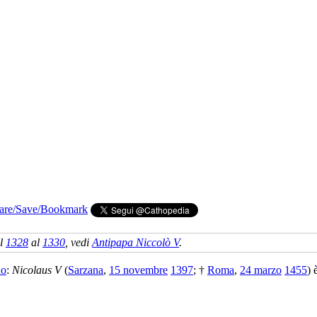
al
1328
al
1330
, vedi
Antipapa Niccolò V
.
no
:
Nicolaus V
(
Sarzana
,
15 novembre
1397
; †
Roma
,
24 marzo
1455
) 