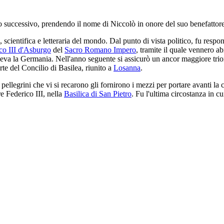
o successivo, prendendo il nome di Niccolò in onore del suo benefattore
a, scientifica e letteraria del mondo. Dal punto di vista politico, fu respo
co III d'Asburgo
del
Sacro Romano Impero
, tramite il quale vennero ab
neva la Germania. Nell'anno seguente si assicurò un ancor maggiore trion
rte del Concilio di Basilea, riunito a
Losanna
.
ellegrini che vi si recarono gli fornirono i mezzi per portare avanti la c
 Federico III, nella
Basilica di San Pietro
. Fu l'ultima circostanza in 