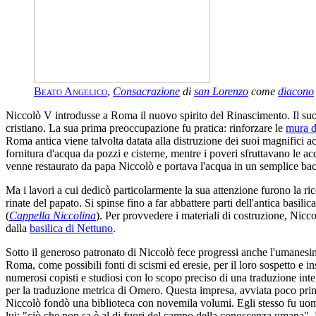
Beato Angelico
,
Consacrazione
di
san Lorenzo
come
diacono
Niccolò V introdusse a Roma il nuovo spirito del Rinascimento. Il suo
cristiano. La sua prima preoccupazione fu pratica: rinforzare le
mura de
Roma antica viene talvolta datata alla distruzione dei suoi magnifici a
fornitura d'acqua da pozzi e cisterne, mentre i poveri sfruttavano le 
venne restaurato da papa Niccolò e portava l'acqua in un semplice baci
Ma i lavori a cui dedicò particolarmente la sua attenzione furono la ri
rinate del papato. Si spinse fino a far abbattere parti dell'antica basi
(
Cappella Niccolina
). Per provvedere i materiali di costruzione, Nicc
dalla
basilica di Nettuno
.
Sotto il generoso patronato di Niccolò fece progressi anche l'umanesimo.
Roma, come possibili fonti di scismi ed eresie, per il loro sospetto e
numerosi copisti e studiosi con lo scopo preciso di una traduzione integ
per la traduzione metrica di Omero. Questa impresa, avviata poco prima
Niccolò fondò una biblioteca con novemila volumi. Egli stesso fu uomo
lui: "ciò che non sa è al di fuori del campo della conoscenza umana". 