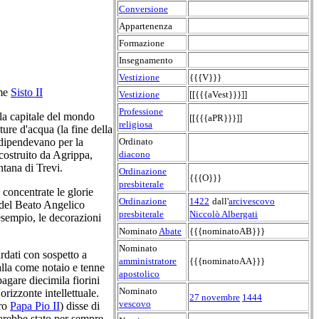
Conversione
Appartenenza
Formazione
Insegnamento
Vestizione
{{{V}}}
ome
Sisto II
Vestizione
[[{{{aVest}}}]]
Professione
lla capitale del mondo
[[{{{aPR}}}]]
religiosa
iture d'acqua (la fine della
Ordinato
dipendevano per la
diacono
costruito da Agrippa,
ntana di Trevi.
Ordinazione
{{{O}}}
presbiterale
 concentrate le glorie
Ordinazione
1422
dall'
arcivescovo
i del Beato Angelico
presbiterale
Niccolò Albergati
esempio, le decorazioni
Nominato
Abate
{{{nominatoAB}}}
Nominato
ardati con sospetto a
amministratore
{{{nominatoAA}}}
alla come notaio e tenne
apostolico
pagare diecimila fiorini
Nominato
rizzonte intellettuale.
27 novembre
1444
vescovo
uro
Papa Pio II
) disse di
sarebbe stato per sempre