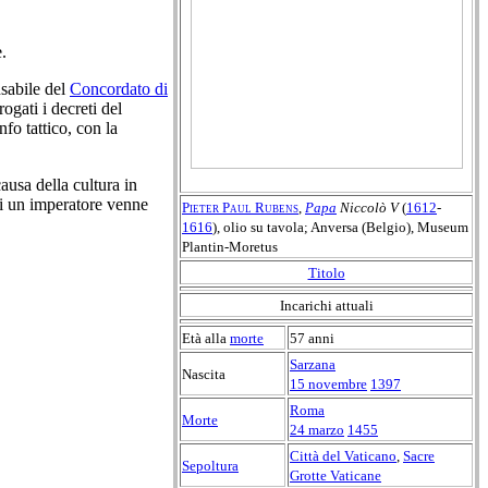
.
nsabile del
Concordato di
rogati i decreti del
fo tattico, con la
ausa della cultura in
cui un imperatore venne
Pieter Paul Rubens
,
Papa
Niccolò V
(
1612
-
1616
), olio su tavola; Anversa (Belgio), Museum
Plantin-Moretus
Titolo
Incarichi attuali
Età alla
morte
57 anni
Sarzana
Nascita
15 novembre
1397
Roma
Morte
24 marzo
1455
Città del Vaticano
,
Sacre
Sepoltura
Grotte Vaticane