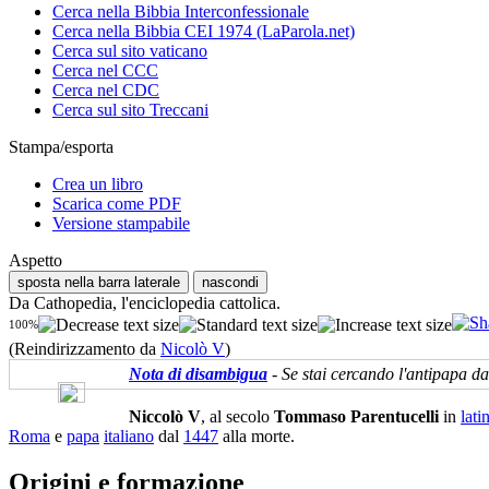
Cerca nella Bibbia Interconfessionale
Cerca nella Bibbia CEI 1974 (LaParola.net)
Cerca sul sito vaticano
Cerca nel CCC
Cerca nel CDC
Cerca sul sito Treccani
Stampa/esporta
Crea un libro
Scarica come PDF
Versione stampabile
Aspetto
sposta nella barra laterale
nascondi
Da Cathopedia, l'enciclopedia cattolica.
100%
(Reindirizzamento da
Nicolò V
)
Nota di disambigua
- Se stai cercando l'antipapa d
Niccolò V
, al secolo
Tommaso Parentucelli
in
lati
Roma
e
papa
italiano
dal
1447
alla morte.
Origini e formazione