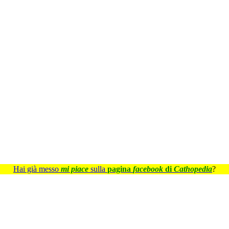
Hai già messo
mi piace
sulla
pagina
facebook
di
Cathopedia
?