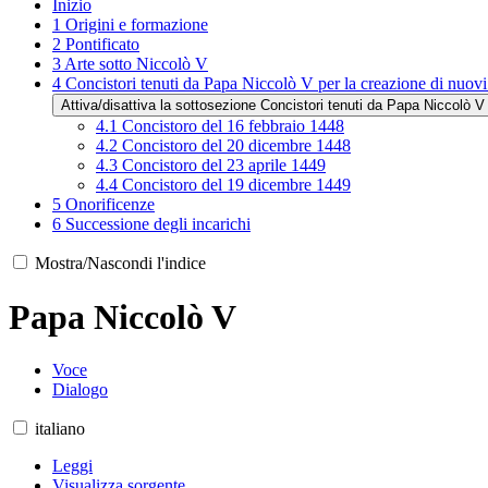
Inizio
1
Origini e formazione
2
Pontificato
3
Arte sotto Niccolò V
4
Concistori tenuti da Papa Niccolò V per la creazione di nuovi
Attiva/disattiva la sottosezione Concistori tenuti da Papa Niccolò V 
4.1
Concistoro del 16 febbraio 1448
4.2
Concistoro del 20 dicembre 1448
4.3
Concistoro del 23 aprile 1449
4.4
Concistoro del 19 dicembre 1449
5
Onorificenze
6
Successione degli incarichi
Mostra/Nascondi l'indice
Papa Niccolò V
Voce
Dialogo
italiano
Leggi
Visualizza sorgente