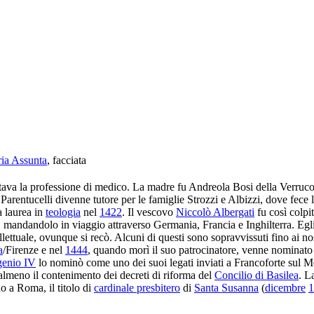
ria Assunta
, facciata
ava la professione di medico. La madre fu Andreola Bosi della Verruco
rentucelli divenne tutore per le famiglie Strozzi e Albizzi, dove fece 
a laurea in
teologia
nel
1422
. Il vescovo
Niccolò Albergati
fu così colpi
udi, mandandolo in viaggio attraverso Germania, Francia e Inghilterra. Egli
llettuale, ovunque si recò. Alcuni di questi sono sopravvissuti fino ai nos
a
/Firenze e nel
1444
, quando morì il suo patrocinatore, venne nominat
genio IV
lo nominò come uno dei suoi legati inviati a Francoforte sul 
lmeno il contenimento dei decreti di riforma del
Concilio di Basilea
. L
o a Roma, il titolo di
cardinale presbitero
di
Santa Susanna
(
dicembre
1