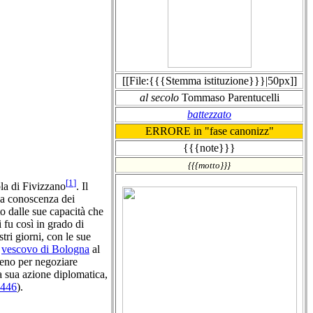
[[File:{{{Stemma istituzione}}}|50px]]
al secolo
Tommaso Parentucelli
battezzato
ERRORE in "fase canonizz"
{{{note}}}
{{{motto}}}
[
1
]
la di Fivizzano
. Il
la conoscenza dei
to dalle sue capacità che
 fu così in grado di
tri giorni, con le sue
o
vescovo di Bologna
al
Meno per negoziare
a sua azione diplomatica,
446
).