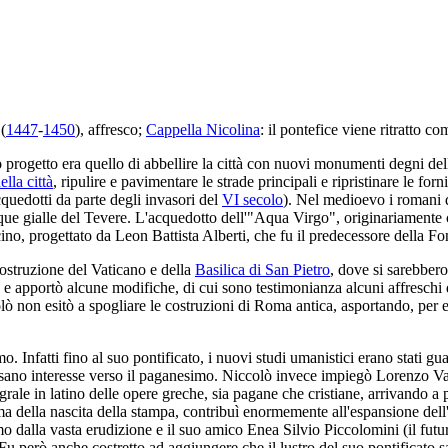
(
1447
-
1450
), affresco;
Cappella Nicolina
: il pontefice viene ritratto c
 progetto era quello di abbellire la città con nuovi monumenti degni de
lla città
, ripulire e pavimentare le strade principali e ripristinare le forn
cquedotti da parte degli invasori del
VI secolo
). Nel medioevo i romani 
acque gialle del Tevere. L'acquedotto dell'"Aqua Virgo", originariamente 
no, progettato da Leon Battista Alberti, che fu il predecessore della Fo
costruzione del Vaticano e della
Basilica di San Pietro
, dove si sarebbero
lica e apportò alcune modifiche, di cui sono testimonianza alcuni affresch
olò non esitò a spogliare le costruzioni di Roma antica, asportando, per 
 Infatti fino al suo pontificato, i nuovi studi umanistici erano stati gu
 insano interesse verso il paganesimo. Niccolò invece impiegò Lorenzo V
rale in latino delle opere greche, sia pagane che cristiane, arrivando a 
 della nascita della stampa, contribuì enormemente all'espansione dell'o
 dalla vasta erudizione e il suo amico Enea Silvio Piccolomini (il fut
Fu però anche costretto ad aggiungere che il lustro del suo pontificato 