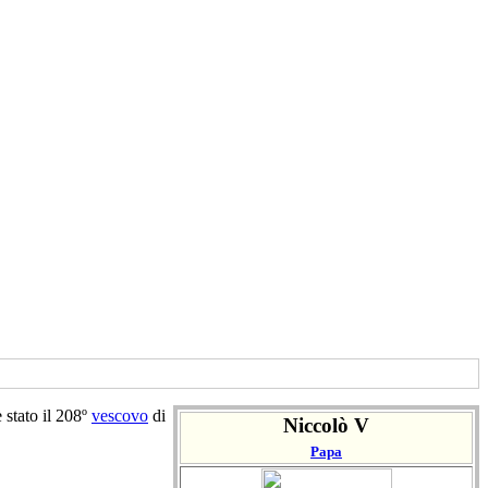
è stato il 208º
vescovo
di
Niccolò V
Papa