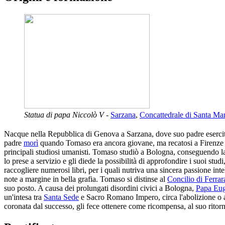
Statua di papa Niccolò V
-
Sarzana
,
Concattedrale di Santa Ma
Nacque nella Repubblica di Genova a Sarzana, dove suo padre esercit
padre
morì
quando Tomaso era ancora giovane, ma recatosi a Firenze Pa
principali studiosi umanisti. Tomaso studiò a Bologna, conseguendo l
lo prese a servizio e gli diede la possibilità di approfondire i suoi st
raccogliere numerosi libri, per i quali nutriva una sincera passione inte
note a margine in bella grafia. Tomaso si distinse al
Concilio di Ferrar
suo posto. A causa dei prolungati disordini civici a Bologna,
Papa Eu
un'intesa tra
Santa Sede
e Sacro Romano Impero, circa l'abolizione o a
coronata dal successo, gli fece ottenere come ricompensa, al suo ritorn