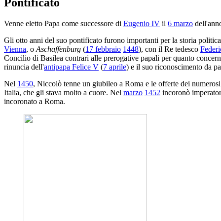
Pontificato
Venne eletto Papa come successore di
Eugenio IV
il
6 marzo
dell'ann
Gli otto anni del suo pontificato furono importanti per la storia politic
Vienna
, o
Aschaffenburg
(
17 febbraio
1448
), con il Re tedesco
Federi
Concilio di Basilea contrari alle prerogative papali per quanto concer
rinuncia dell'
antipapa Felice V
(
7 aprile
) e il suo riconoscimento da pa
Nel
1450
, Niccolò tenne un giubileo a Roma e le offerte dei numerosi p
Italia, che gli stava molto a cuore. Nel
marzo
1452
incoronò imperatore
incoronato a Roma.