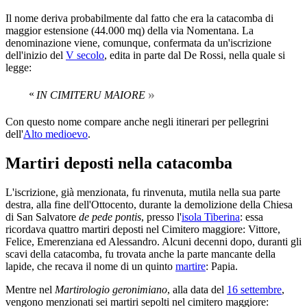
Il nome deriva probabilmente dal fatto che era la catacomba di
maggior estensione (44.000 mq) della via Nomentana. La
denominazione viene, comunque, confermata da un'iscrizione
dell'inizio del
V secolo
, edita in parte dal De Rossi, nella quale si
legge:
»
«
IN CIMITERU MAIORE
Con questo nome compare anche negli itinerari per pellegrini
dell'
Alto medioevo
.
Martiri deposti nella catacomba
L'iscrizione, già menzionata, fu rinvenuta, mutila nella sua parte
destra, alla fine dell'Ottocento, durante la demolizione della Chiesa
di San Salvatore
de pede pontis
, presso l'
isola Tiberina
: essa
ricordava quattro martiri deposti nel Cimitero maggiore: Vittore,
Felice, Emerenziana ed Alessandro. Alcuni decenni dopo, duranti gli
scavi della catacomba, fu trovata anche la parte mancante della
lapide, che recava il nome di un quinto
martire
: Papia.
Mentre nel
Martirologio geronimiano
, alla data del
16 settembre
,
vengono menzionati sei martiri sepolti nel cimitero maggiore: