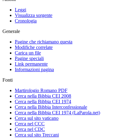
Leggi
Visualizza sorgente
Cronologia
Generale
Pagine che richiamano questa
Modifiche correlate
Carica un file
Pagine speciali
Link permanente
Informazioni pagina
Fonti
Martirologio Romano PDF
Cerca nella Bibbia CEI 2008
Cerca nella Bibbia CEI 1974
Cerca nella Bibbia Interconfessionale
Cerca nella Bibbia CEI 1974 (LaParola.net)
Cerca sul sito vaticano
Cerca nel CCC
Cerca nel CDC
Cerca sul sito Treccani