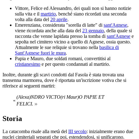
Vittore, Felice ed Alessandro, dei quali non si hanno notizie
sulla vita e il
martirio
, benché siano ricordati una seconda
volta alla data del
20 aprile
.
Emerenziana, considerata "sorella di latte" di
sant'Agnese
,
viene ricordata anche alla data del
23 gennaio
, della quale si
racconta che venne lapidata presso la tomba di
sant'Agnese
e
sepolta nel cimitero vicino a quello di Agnese, ossia questo.
Attualmente le sue reliquie si trovano nella
basilica di
Sant'Agnese fuori le mura
.
Papia e Mauro, due soldati romani, convertitisi al
cristianesimo
e per questo condannati al martirio.
Inoltre, durante gli scavi condotti dal Fasola è stata trovata una
transenna marmorea, dove è riportata un'iscrizione votiva che si
riferisce ai seguenti martiri:
(Alexa)NDRO VICTO(ri Maur)O PAPIE ET
«
»
FELICI.
Storia
La catacomba risale alla metà del
III secolo
: inizialmente erano due
nuclei cimiteriali separati che poi, estendendosi, si unificarono.