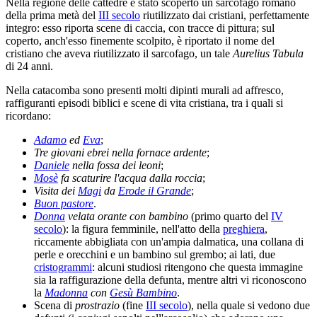
Nella regione delle cattedre è stato scoperto un sarcofago romano
della prima metà del
III secolo
riutilizzato dai cristiani, perfettamente
integro: esso riporta scene di caccia, con tracce di pittura; sul
coperto, anch'esso finemente scolpito, è riportato il nome del
cristiano che aveva riutilizzato il sarcofago, un tale
Aurelius Tabula
di 24 anni.
Nella catacomba sono presenti molti dipinti murali ad affresco,
raffiguranti episodi biblici e scene di vita cristiana, tra i quali si
ricordano:
Adamo
ed
Eva
;
Tre giovani ebrei nella fornace ardente
;
Daniele
nella fossa dei leoni
;
Mosè
fa scaturire l'acqua dalla roccia
;
Visita dei
Magi
da
Erode il Grande
;
Buon pastore
.
Donna
velata orante con bambino
(primo quarto del
IV
secolo
): la figura femminile, nell'atto della
preghiera
,
riccamente abbigliata con un'ampia dalmatica, una collana di
perle e orecchini e un bambino sul grembo; ai lati, due
cristogrammi
: alcuni studiosi ritengono che questa immagine
sia la raffigurazione della defunta, mentre altri vi riconoscono
la
Madonna
con
Gesù Bambino
.
Scena di
prostrazio
(fine
III secolo
), nella quale si vedono due