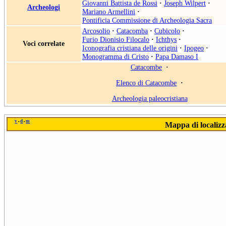
Giovanni Battista de Rossi
·
Joseph Wilpert
·
Archeologi
Mariano Armellini
·
Pontificia Commissione di Archeologia Sacra
Arcosolio
·
Catacomba
·
Cubicolo
·
Furio Dionisio Filocalo
·
Ichthys
·
Voci correlate
Iconografia cristiana delle origini
·
Ipogeo
·
Monogramma di Cristo
·
Papa Damaso I
Catacombe
·
Elenco di Catacombe
·
Archeologia paleocristiana
v
d
m
•
•
Mappa di localizza