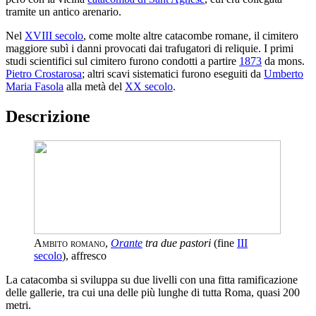
tramite un antico arenario.
Nel
XVIII secolo
, come molte altre catacombe romane, il cimitero
maggiore subì i danni provocati dai trafugatori di reliquie. I primi
studi scientifici sul cimitero furono condotti a partire
1873
da mons.
Pietro Crostarosa
; altri scavi sistematici furono eseguiti da
Umberto
Maria Fasola
alla metà del
XX secolo
.
Descrizione
Ambito romano
,
Orante
tra due pastori
(fine
III
secolo
), affresco
La catacomba si sviluppa su due livelli con una fitta ramificazione
delle gallerie, tra cui una delle più lunghe di tutta Roma, quasi 200
metri.