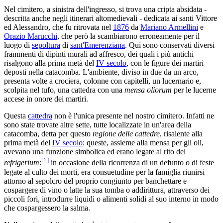
Nel cimitero, a sinistra dell'ingresso, si trova una cripta absidata -
descritta anche negli itinerari altomedievali - dedicata ai santi Vittore
ed Alessandro, che fu ritrovata nel
1876
da
Mariano Armellini
e
Orazio Marucchi
, che però la scambiarono erroneamente per il
luogo di
sepoltura
di
sant'Emerenziana
. Qui sono conservati diversi
frammenti di dipinti murali ad affresco, dei quali i più antichi
risalgono alla prima metà del
IV secolo
, con le figure dei martiri
deposti nella catacomba. L'ambiente, diviso in due da un arco,
presenta volte a crociera, colonne con capitelli, un lucernario e,
scolpita nel tufo, una cattedra con una
mensa oliorum
per le lucerne
accese in onore dei martiri.
Questa
cattedra
non è l'unica presente nel nostro cimitero. Infatti ne
sono state trovate altre sette, tutte localizzate in un'area della
catacomba, detta per questo
regione delle cattedre
, risalente alla
prima metà del
IV secolo
: queste, assieme alla mensa per gli oli,
avevano una funzione simbolica ed erano legate al rito del
[
1
]
refrigerium
:
in occasione della ricorrenza di un defunto o di feste
legate al culto dei morti, era consuetudine per la famiglia riunirsi
attorno al sepolcro del proprio congiunto per banchettare e
cospargere di vino o latte la sua tomba o addirittura, attraverso dei
piccoli fori, introdurre liquidi o alimenti solidi al suo interno in modo
che cospargessero la salma.