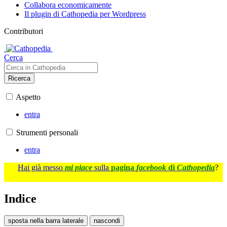
Collabora economicamente
Il plugin di Cathopedia per Wordpress
Contributori
Cerca
Ricerca
Aspetto
entra
Strumenti personali
entra
Hai già messo
mi piace
sulla
pagina
facebook
di
Cathopedia
?
Indice
sposta nella barra laterale
nascondi