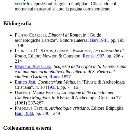
verde
le deposizioni singole o famigliari. Cliccando col
mouse sui marcatori si apre la pagina corrispondente.
Bibliografia
Filippo Coarelli
,
Dintorni di Roma
, in "Guide
archeologiche Laterza", Editore Laterza,
Bari
1981
, pp. 195
- 196
Leonella De Santis
,
Giuseppe Biamonte
,
Le catacombe di
Roma
, Editore Newton & Compton,
Roma
1997
, pp. 206 -
214
Mariano Armellini
,
Scoperta della cripta di S. Emerenziana
e di una memoria relativa alla cattedra di S. Pietro nel
cimitero Ostriano
,
Roma
1877
Enrico Josi
,
Coemeterium Maius
, in "Rivista di Archeologia
Cristiana", n. 10 (
1933
), pp. 7 - 16
Umberto Maria Fasola
,
La regione delle cattedre nel
Cimitero Maggiore
, in Rivista di Archeologia Cristiana 37
(1961) 237-267
Pasquale Testini
,
Archeologia cristiana
, Editore Edipuglia,
Bari
1980
, pp. 246 - 249
Collegamenti esterni