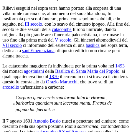
Rilievi eseguiti nel sopra terra hanno portato alla scoperta di una
villa rurale romana che, al momento del suo abbandono, fu
trasformata per scopi funerari, prima con sepolture subdiali, e in
seguito, nel
III secolo
, con lo scavo del cimitero ipogeo. Alla fine del
secolo le due sezioni della
catacomba
furono unificate, dando
origine alla più grande area funeraria paleocristiana, che rimase in
uso fino alla prima metà del
V secolo
. Gli itinerari altomedievali del
VII secolo
ci informano dell'esistenza di una
basilica
nel sopra terra,
dedicata a
sant'Emerenziana
: di questo edificio non rimane però
alcuna traccia.
La catacomba maggiore fu individuata per la prima volta nel
1493
dai monaci
agostiniani
della
Basilica di Santa Maria del Popolo
, ai
quali apparteneva fino al
1870
il terreno in cui si trovava il cimitero:
questo fu constatato da
Orazio Marucchi
, che trovò su di un
arcosolio
un'iscrizione a carbone:
Corpora quae cernis sanctorum Intacta virorum,
barbarica quondam sunt lacerata manu. Fratres de
«
»
populo hic fuerunt.
Il 7 agosto 1601
Antonio Bosio
riuscì a penetrare nel cimitero, come
descritto nella sua opera postuma
Roma sotterranea
, confondendolo
però con la vicina
catacomba di Sant'Agnese
, cui era collegata