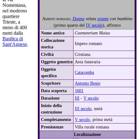
Nomentana,
nel moderno
quartiere
Ambito romano
,
Donna
velata
orante
con bambino
Trieste, a
(primo quarto del
IV secolo
), affresco
meno di 400
metri dalla
Nome antico
Coemeterium Maius
Basilica di
Collocazione
Impero romano
Sant'Agnese
.
storica
Civiltà
Cristiana
Oggetto generico
Area funeraria
Oggetto
Catacomba
specifico
Scopritore
Antonio Bosio
Data scoperta
1601
Datazione
III
-
V secolo
Inizio della
III secolo
, metà
costruzione
Completamento
V secolo
, prima metà
Preesistenze
Villa rurale romana
Localizzazione