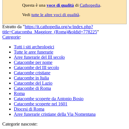
Questa è una
voce di qualità
di
Cathopedia
.
Vedi
tutte le altre voci di qualità
.
Estratto da "
https://it.cathopedia.org/w/index.php?
title=Catacomba_Maggiore_(Roma)&oldid=778225
"
Categorie
:
Tutti i siti archeologici
Tutte le aree funerarie
Aree funerarie del III secolo
Catacombe per nome
Catacombe del III secolo
Catacombe cristiane
Catacombe in Italia
Catacombe del Lazio
Catacombe di Roma
Roma
Catacombe scoperte da Antonio Bosio
Catacombe scoperte nel 1601
Diocesi di Roma
Aree funerarie cristiane della Via Nomentana
Categorie nascoste: