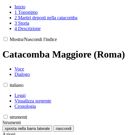
Inizio
1
Toponimo
2
Martiri deposti nella catacomba
3
Storia
4
Descrizione
Mostra/Nascondi l'indice
Catacomba Maggiore (Roma)
Voce
Dialogo
italiano
Leggi
Visualizza sorgente
Cronologia
strumenti
Strumenti
sposta nella barra laterale
nascondi
Azioni