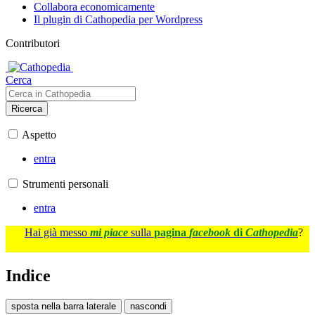
Collabora economicamente
Il plugin di Cathopedia per Wordpress
Contributori
Cerca
Ricerca
Aspetto
entra
Strumenti personali
entra
Hai già messo
mi piace
sulla
pagina
facebook
di
Cathopedia
?
Indice
sposta nella barra laterale
nascondi