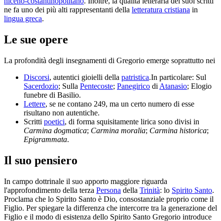
niceno-costantinopolitano
. Inoltre, la qualità letteraria dei suoi scritti
ne fa uno dei più alti rappresentanti della
letteratura cristiana
in
lingua greca
.
Le sue opere
La profondità degli insegnamenti di Gregorio emerge soprattutto nei
Discorsi
, autentici gioielli della
patristica
.In particolare: Sul
Sacerdozio
; Sulla
Pentecoste
;
Panegirico
di
Atanasio
; Elogio
funebre di Basilio.
Lettere
, se ne contano 249, ma un certo numero di esse
risultano non autentiche.
Scritti
poetici
, di forma squisitamente lirica sono divisi in
Carmina dogmatica
;
Carmina moralia
;
Carmina historica
;
Epigrammata
.
Il suo pensiero
In campo dottrinale il suo apporto maggiore riguarda
l'approfondimento della terza
Persona
della
Trinità
: lo
Spirito Santo
.
Proclama che lo Spirito Santo è Dio, consostanziale proprio come il
Figlio. Per spiegare la differenza che intercorre tra la generazione del
Figlio e il modo di esistenza dello Spirito Santo Gregorio introduce