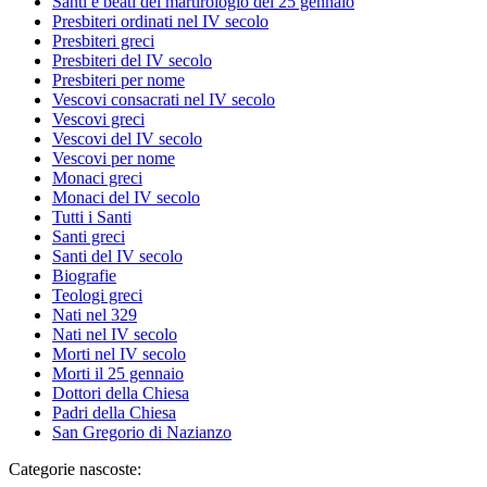
Santi e beati del martirologio del 25 gennaio
Presbiteri ordinati nel IV secolo
Presbiteri greci
Presbiteri del IV secolo
Presbiteri per nome
Vescovi consacrati nel IV secolo
Vescovi greci
Vescovi del IV secolo
Vescovi per nome
Monaci greci
Monaci del IV secolo
Tutti i Santi
Santi greci
Santi del IV secolo
Biografie
Teologi greci
Nati nel 329
Nati nel IV secolo
Morti nel IV secolo
Morti il 25 gennaio
Dottori della Chiesa
Padri della Chiesa
San Gregorio di Nazianzo
Categorie nascoste: