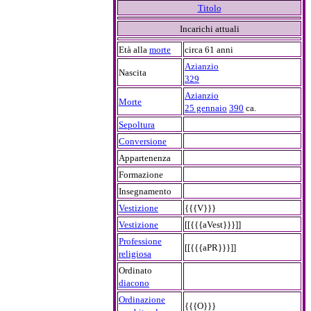
Titolo
Incarichi attuali
Età alla
morte
circa 61 anni
Azianzio
Nascita
329
Azianzio
Morte
25 gennaio
390
ca.
Sepoltura
Conversione
Appartenenza
Formazione
Insegnamento
Vestizione
{{{V}}}
Vestizione
[[{{{aVest}}}]]
Professione
[[{{{aPR}}}]]
religiosa
Ordinato
diacono
Ordinazione
{{{O}}}