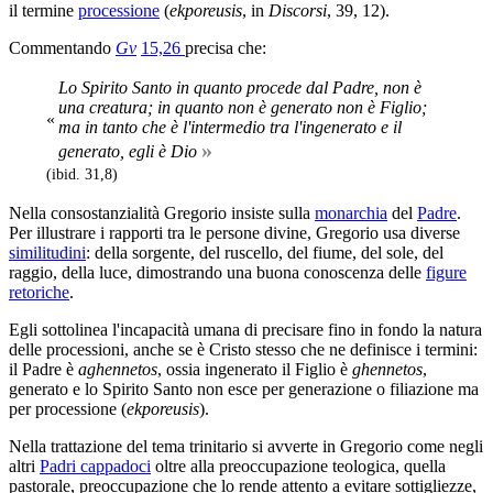
il termine
processione
(
ekporeusis
, in
Discorsi
, 39, 12).
Commentando
Gv
15,26
precisa che:
Lo Spirito Santo in quanto procede dal Padre, non è
una creatura; in quanto non è generato non è Figlio;
«
ma in tanto che è l'intermedio tra l'ingenerato e il
»
generato, egli è Dio
(ibid. 31,8)
Nella consostanzialità Gregorio insiste sulla
monarchia
del
Padre
.
Per illustrare i rapporti tra le persone divine, Gregorio usa diverse
similitudini
: della sorgente, del ruscello, del fiume, del sole, del
raggio, della luce, dimostrando una buona conoscenza delle
figure
retoriche
.
Egli sottolinea l'incapacità umana di precisare fino in fondo la natura
delle processioni, anche se è Cristo stesso che ne definisce i termini:
il Padre è
aghennetos
, ossia ingenerato il Figlio è
ghennetos
,
generato e lo Spirito Santo non esce per generazione o filiazione ma
per processione (
ekporeusis
).
Nella trattazione del tema trinitario si avverte in Gregorio come negli
altri
Padri cappadoci
oltre alla preoccupazione teologica, quella
pastorale, preoccupazione che lo rende attento a evitare sottigliezze,