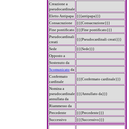
Creazione a
pseudocardinale
Eletto Antipapa
{{{antipapa}}}
Consacrazione
{{{Consacrazione}}}
Fine pontificato
{{{Fine pontificato}}}
Pseudocardinali
{{{Pseudocardinali creati}}}
creati
Sede
{{{Sede}}}
Opposto a
Sostenuto da
Scomunicato
da
Confermato
{{{Confermato cardinale}}}
cardinale
Nomina a
pseudocardinale
{{{Annullato da}}}
annullata da
Riammesso da
Precedente
{{{Precedente}}}
Successivo
{{{Successivo}}}