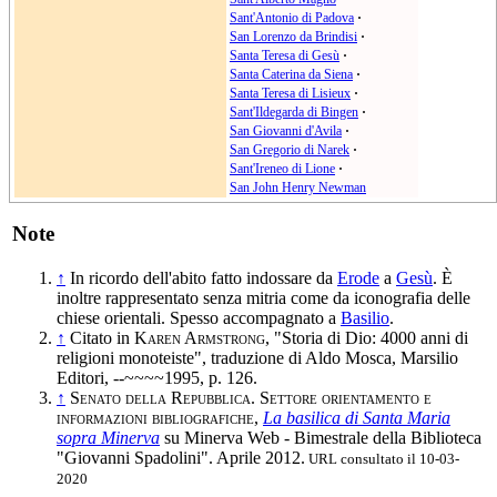
Sant'Antonio di Padova
·
San Lorenzo da Brindisi
·
Santa Teresa di Gesù
·
Santa Caterina da Siena
·
Santa Teresa di Lisieux
·
Sant'Ildegarda di Bingen
·
San Giovanni d'Avila
·
San Gregorio di Narek
·
Sant'Ireneo di Lione
·
San John Henry Newman
Note
↑
In ricordo dell'abito fatto indossare da
Erode
a
Gesù
. È
inoltre rappresentato senza mitria come da iconografia delle
chiese orientali. Spesso accompagnato a
Basilio
.
↑
Citato in
Karen Armstrong
, "Storia di Dio: 4000 anni di
religioni monoteiste", traduzione di Aldo Mosca, Marsilio
Editori, --~~~~1995, p. 126.
↑
Senato della Repubblica. Settore orientamento e
informazioni bibliografiche
,
La basilica di Santa Maria
sopra Minerva
su Minerva Web - Bimestrale della Biblioteca
"Giovanni Spadolini". Aprile 2012.
URL consultato il 10-03-
2020