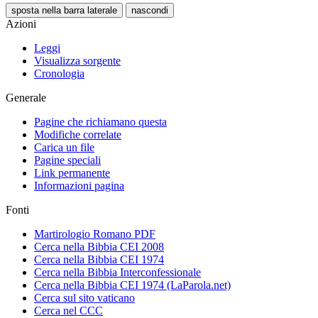
sposta nella barra laterale
nascondi
Azioni
Leggi
Visualizza sorgente
Cronologia
Generale
Pagine che richiamano questa
Modifiche correlate
Carica un file
Pagine speciali
Link permanente
Informazioni pagina
Fonti
Martirologio Romano PDF
Cerca nella Bibbia CEI 2008
Cerca nella Bibbia CEI 1974
Cerca nella Bibbia Interconfessionale
Cerca nella Bibbia CEI 1974 (LaParola.net)
Cerca sul sito vaticano
Cerca nel CCC