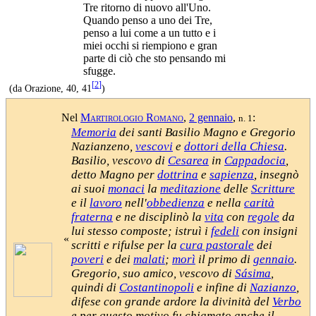
Tre ritorno di nuovo all'Uno.
Quando penso a uno dei Tre,
penso a lui come a un tutto e i
miei occhi si riempiono e gran
parte di ciò che sto pensando mi
sfugge.
[
2
]
(da Orazione, 40, 41
)
Nel
Martirologio Romano
,
2 gennaio
,
:
n. 1
Memoria
dei santi Basilio Magno e Gregorio
Nazianzeno,
vescovi
e
dottori della Chiesa
.
Basilio, vescovo di
Cesarea
in
Cappadocia
,
detto Magno per
dottrina
e
sapienza
, insegnò
ai suoi
monaci
la
meditazione
delle
Scritture
e il
lavoro
nell'
obbedienza
e nella
carità
fraterna
e ne disciplinò la
vita
con
regole
da
lui stesso composte; istruì i
fedeli
con insigni
«
scritti e rifulse per la
cura pastorale
dei
poveri
e dei
malati
;
morì
il primo di
gennaio
.
Gregorio, suo amico, vescovo di
Sásima
,
quindi di
Costantinopoli
e infine di
Nazianzo
,
difese con grande ardore la divinità del
Verbo
e per questo motivo fu chiamato anche il