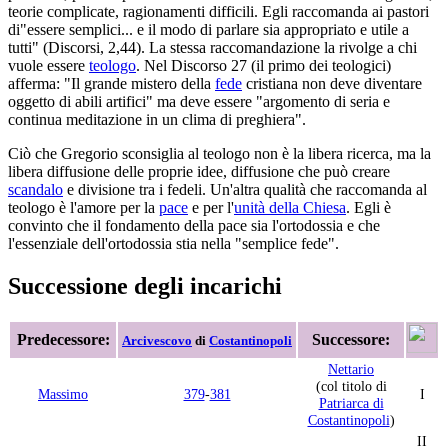
teorie complicate, ragionamenti difficili. Egli raccomanda ai pastori
di"essere semplici... e il modo di parlare sia appropriato e utile a
tutti" (Discorsi, 2,44). La stessa raccomandazione la rivolge a chi
vuole essere
teologo
. Nel Discorso 27 (il primo dei teologici)
afferma: "Il grande mistero della
fede
cristiana non deve diventare
oggetto di abili artifici" ma deve essere "argomento di seria e
continua meditazione in un clima di preghiera".
Ciò che Gregorio sconsiglia al teologo non è la libera ricerca, ma la
libera diffusione delle proprie idee, diffusione che può creare
scandalo
e divisione tra i fedeli. Un'altra qualità che raccomanda al
teologo è l'amore per la
pace
e per l'
unità della Chiesa
. Egli è
convinto che il fondamento della pace sia l'ortodossia e che
l'essenziale dell'ortodossia stia nella "semplice fede".
Successione degli incarichi
Predecessore:
Successore:
Arcivescovo
di
Costantinopoli
Nettario
(col titolo di
Massimo
379
-
381
I
Patriarca di
Costantinopoli
)
II