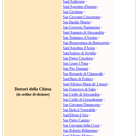
Sant'Ambrogio
·
Sant'Agostino d'Ippona
·
San Girolamo
·
San Giovanni Crisostomo
·
San Basilio Magno
·
San Gregorio Nazianzeno
·
Sant'Atanasio di Alessandria
·
San Tommaso d'Aquino
·
San Bonaventura da Bagnoregio
·
Sant'Anselmo d'Aosta
·
Sant'Isidoro di Siviglia
·
San Pietro Crisologo
·
San Leone I Papa
·
San Pier Damiani
·
San Bernardo di Chiaravalle
·
Sant'Ilario di Poitiers
·
Sant'Alfonso Maria de' Liguori
·
Dottori della Chiesa
San Francesco di Sales
·
(in ordine di elezione)
San Cirillo di Alessandria
·
San Cirillo di Gerusalemme
·
San Giovanni Damasceno
·
San Beda il Venerabile
·
Sant'Efrem il Siro
·
San Pietro Canisio
·
San Giovanni della Croce
·
San Roberto Bellarmino
·
Sant'Alberto Magno
·