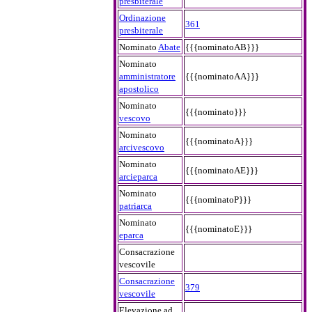
presbiterale
Ordinazione
361
presbiterale
Nominato
Abate
{{{nominatoAB}}}
Nominato
amministratore
{{{nominatoAA}}}
apostolico
Nominato
{{{nominato}}}
vescovo
Nominato
{{{nominatoA}}}
arcivescovo
Nominato
{{{nominatoAE}}}
arcieparca
Nominato
{{{nominatoP}}}
patriarca
Nominato
{{{nominatoE}}}
eparca
Consacrazione
vescovile
Consacrazione
379
vescovile
Elevazione ad