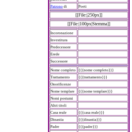
Patrono
di
Poeti
[[File:|250px]]
[[File:|100px|Stemma]]
Incoronazione
Investitura
Predecessore
Erede
Successore
Nome completo
{{{nome completo}}}
Trattamento
{{{trattamento}}}
Onorificenze
Nome templare
{{{nome templare}}}
Nomi postumi
Altri titoli
Casa reale
{{{casa reale}}}
Dinastia
{{{dinastia}}}
Padre
{{{padre}}}