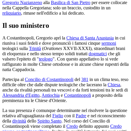
Gregorio Nazianzeno
alla
Basilica di San Pietro
per essere collocate
nella Cappella Gregoriana; solo un braccio, custodito in un
reliquiario
, rimase nell'edificio a lui dedicato.
Il suo ministero
A Costantinopoli, Gregorio aprì la
Chiesa di Santa Anastasia
in cui
riuniva i suoi fedeli e dove pronunciò i famosi cinque
sermoni
teologici sulla
Trinità
(
Orationes
XXVII-XXXI), straordinari brani
di eloquenza e nello stesso tempo solidi trattati
dogmatici
che gli
valsero l'epiteto di "
teologo
". Con questo appellativo lo si vede
raffigurato in molte Chiese ortodosse e in alcune chiese rupestri della
natia Cappadocia.
Partecipa al
Concilio di Costantinopoli
del
381
in un clima teso, reso
difficile oltre che dalle dispute teologiche che lacerano la
Chiesa
,
anche da rivalità personali tra vescovi e da forti tensioni tra le sedi di
Alessandria d'Egitto
,
Antiochia
e
Costantinopoli
a proposito della
preminenza tra le Chiese d'Oriente.
La sua presenza è comunque determinante nel risolvere la questione
relativa all'uguaglianza del
Figlio
con il
Padre
e nel riconoscimento
della
divinità
dello
Spirito Santo
. Nel corso del Concilio di
Costantinopoli viene completato il
Credo
definito appunto
Credo