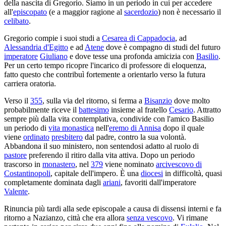
della nascita di Gregorio. Siamo in un periodo in cui per accedere
all'
episcopato
(e a maggior ragione al
sacerdozio
) non è necessario il
celibato
.
Gregorio compie i suoi studi a
Cesarea di Cappadocia
, ad
Alessandria d'Egitto
e ad
Atene
dove è compagno di studi del futuro
imperatore
Giuliano
e dove tesse una profonda amicizia con
Basilio
.
Per un certo tempo ricopre l'incarico di professore di eloquenza,
fatto questo che contribuì fortemente a orientarlo verso la futura
carriera oratoria.
Verso il
355
, sulla via del ritorno, si ferma a
Bisanzio
dove molto
probabilmente riceve il
battesimo
insieme al fratello
Cesario
. Attratto
sempre più dalla vita contemplativa, condivide con l'amico Basilio
un periodo di
vita monastica
nell'
eremo di Annisa
dopo il quale
viene
ordinato
presbitero
dal padre, contro la sua volontà.
Abbandona il suo ministero, non sentendosi adatto al ruolo di
pastore
preferendo il ritiro dalla vita attiva. Dopo un periodo
trascorso in
monastero
, nel
379
viene nominato
arcivescovo di
Costantinopoli
, capitale dell'impero. È una
diocesi
in difficoltà, quasi
completamente dominata dagli
ariani
, favoriti dall'imperatore
Valente
.
Rinuncia più tardi alla sede episcopale a causa di dissensi interni e fa
ritorno a Nazianzo, città che era allora
senza vescovo
. Vi rimane