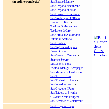
(in ordine cronologico)
San Basilio Magno
·
San Gregorio Nazianzeno
·
San Gregorio di Nissa
·
San Giovanni Crisostomo
·
Sant'Ambrogio di Milano
·
Diodoro di Tarso
·
Teodoro di Mopsuestia
·
Teodoreto di Ciro
·
San Cirillo di Alessandria
·
Rufino di Aquileia
·
San Girolamo
·
Sant'Agostino d'Ippona
·
Paolo Orosio
·
San Giovanni Cassiano
·
Sulpicio Severo
·
San Leone I Papa
·
Pseudo-Dionigi l'Areopagita
·
San Massimo il Confessore
·
Sant'Efrem il Siro
·
Sant'Eucherio di Lione
·
San Severino Boezio
·
San Gregorio I Papa
·
Sant'Isidoro di Siviglia
·
Giovanni Scoto Eriugena
·
San Bernardo di Chiaravalle
San Gregorio I Papa
·