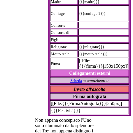
Madre
{{{madre}}}
Coniuge
{{{coniuge 1}}}
Consorte
Consorte di
Figli
Religione
{{{religione}}}
Motto reale
{{{motto reale}}}
[[File:
Firma
{{{firma}}}|150x150px]]
Collegamenti esterni
Scheda
su
santiebeati.it
Invito all'ascolto
Firma autografa
[[File:{{{FirmaAutografa}}}|250px]]
{{{Festività}}}
Non appena concepisco l'Uno,
sono illuminato dallo splendore
dei Tre; non appena distinguo i