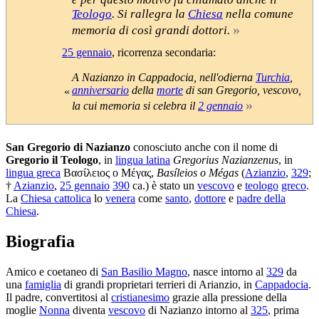
Teologo
. Si rallegra la
Chiesa
nella comune
»
memoria di così grandi dottori.
25 gennaio
, ricorrenza secondaria:
A Nazianzo in Cappadocia, nell'odierna
Turchia
,
anniversario
della
morte
di san Gregorio, vescovo,
«
»
la cui memoria si celebra il
2 gennaio
San Gregorio di Nazianzo
conosciuto anche con il nome di
Gregorio il Teologo
, in
lingua latina
Gregorius Nazianzenus
, in
lingua greca
Βασίλειος ο Μέγας
,
Basíleios o Mégas
(
Azianzio
,
329
;
†
Azianzio
,
25 gennaio
390
ca.) è stato un
vescovo
e
teologo
greco
.
La
Chiesa cattolica
lo
venera
come
santo
,
dottore
e
padre della
Chiesa
.
Biografia
Amico e coetaneo di
San Basilio Magno
, nasce intorno al
329
da
una
famiglia
di grandi proprietari terrieri di Arianzio, in
Cappadocia
.
Il padre, convertitosi al
cristianesimo
grazie alla pressione della
moglie
Nonna
diventa
vescovo
di Nazianzo intorno al
325
, prima