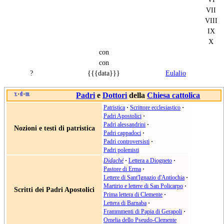
VII
VIII
IX
X
con
con
?
{{{data}}}
Eulalio
v
d
m
Padri
e
Dottori
della
Chiesa cattolica
•
•
Patristica
·
Scrittore ecclesiastico
·
Padri Apostolici
·
Padri alessandrini
·
Nozioni e testi di patristica
Padri cappadoci
·
Padri controversisti
·
Padri polemisti
Didaché
·
Lettera a Diogneto
·
Pastore di Erma
·
Lettere di Sant'Ignazio d'Antiochia
·
Martirio e lettere di San Policarpo
·
Scritti dei Padri Apostolici
Prima lettera di Clemente
·
Lettera di Barnaba
·
Frammmenti di Papia di Gerapoli
·
Omelia dello Pseudo-Clemente