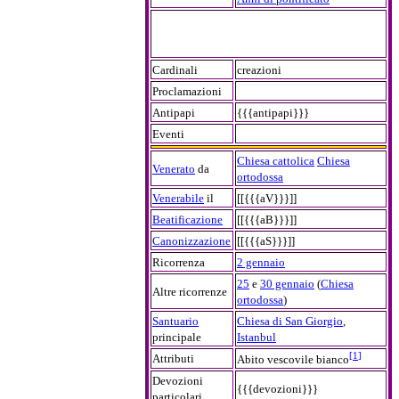
Cardinali
creazioni
Proclamazioni
Antipapi
{{{antipapi}}}
Eventi
Chiesa cattolica
Chiesa
Venerato
da
ortodossa
Venerabile
il
[[{{{aV}}}]]
Beatificazione
[[{{{aB}}}]]
Canonizzazione
[[{{{aS}}}]]
Ricorrenza
2 gennaio
25
e
30 gennaio
(
Chiesa
Altre ricorrenze
ortodossa
)
Santuario
Chiesa di San Giorgio
,
principale
Istanbul
[
1
]
Attributi
Abito vescovile bianco
Devozioni
{{{devozioni}}}
particolari