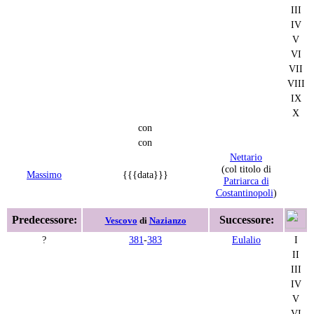
III
IV
V
VI
VII
VIII
IX
X
con
con
Nettario
(col titolo di
Massimo
{{{data}}}
Patriarca di
Costantinopoli
)
Predecessore:
Successore:
Vescovo
di
Nazianzo
?
381
-
383
Eulalio
I
II
III
IV
V
VI