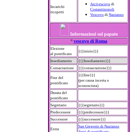
Arcivescovo
di
Incarichi
Costantinopoli
ricoperti
Vescovo
di
Nazianzo
Informazioni sul papato
°
vescovo di Roma
Elezione
{{{inizio}}}
al pontificato
Insediamento
{{{Insediamento}}}
Consacrazione
{{{consacrazione}}}
{{{fine}}}
Fine del
(per causa incerta o
pontificato
sconosciuta)
Durata del
pontificato
Segretario
{{{segretario}}}
Predecessore
{{{predecessore}}}
Successore
{{{successore}}}
San Gregorio di Nazianzo
Extra
Anni di pontificato