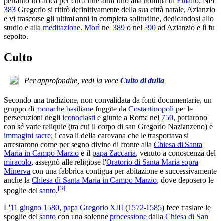
pertanto in carica per circa due anni fino alla nomina di
Eulalio
. Nel
383
Gregorio si ritirò definitivamente della sua città natale, Azianzio
e vi trascorse gli ultimi anni in completa solitudine, dedicandosi allo
studio e alla
meditazione
.
Morì
nel
389
o nel
390
ad Azianzio e lì fu
sepolto.
Culto
Per approfondire, vedi la voce
Culto di dulia
Secondo una tradizione, non convalidata da fonti documentarie, un
gruppo di
monache basiliane
fuggite da
Costantinopoli
per le
persecuzioni degli
iconoclasti
e giunte a Roma nel
750
, portarono
con sé varie reliquie (tra cui il corpo di san Gregorio Nazianzeno) e
immagini sacre
; i cavalli della carovana che le trasportava si
arrestarono come per segno divino di fronte alla
Chiesa di Santa
Maria in Campo Marzio
e il
papa Zaccaria
, venuto a conoscenza del
miracolo
, assegnò alle religiose l'
Oratorio di Santa Maria sopra
Minerva
con una fabbrica contigua per abitazione e successivamente
anche la
Chiesa di Santa Maria in Campo Marzio
, dove deposero le
[
3
]
spoglie del
santo
.
L'
11 giugno
1580
,
papa Gregorio XIII
(
1572
-
1585
) fece traslare le
spoglie del
santo
con una solenne
processione
dalla
Chiesa di San