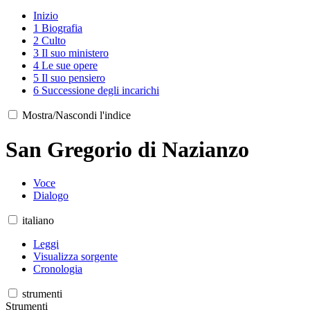
Inizio
1
Biografia
2
Culto
3
Il suo ministero
4
Le sue opere
5
Il suo pensiero
6
Successione degli incarichi
Mostra/Nascondi l'indice
San Gregorio di Nazianzo
Voce
Dialogo
italiano
Leggi
Visualizza sorgente
Cronologia
strumenti
Strumenti