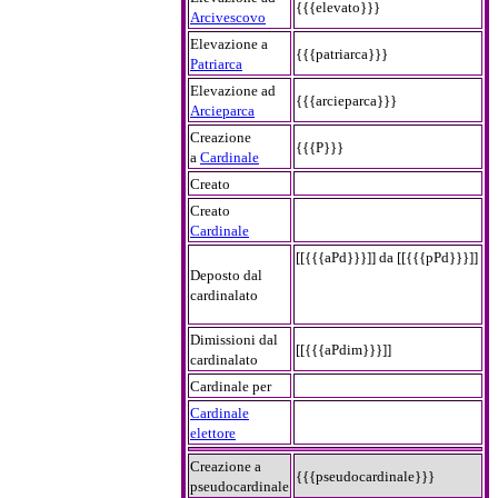
{{{elevato}}}
Arcivescovo
Elevazione a
{{{patriarca}}}
Patriarca
Elevazione ad
{{{arcieparca}}}
Arcieparca
Creazione
{{{P}}}
a
Cardinale
Creato
Creato
Cardinale
[[{{{aPd}}}]] da [[{{{pPd}}}]]
Deposto dal
cardinalato
Dimissioni dal
[[{{{aPdim}}}]]
cardinalato
Cardinale per
Cardinale
elettore
Creazione a
{{{pseudocardinale}}}
pseudocardinale