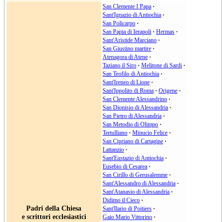
San Clemente I Papa
·
Sant'Ignazio di Antiochia
·
San Policarpo
·
San Papia di Ierapoli
·
Hermas
·
Sant'Aristide Marciano
·
San Giustino martire
·
Atenagora di Atene
·
Taziano il Siro
·
Melitone di Sardi
·
San Teofilo di Antiochia
·
Sant'Ireneo di Lione
·
Sant'Ippolito di Roma
·
Origene
·
San Clemente Alessandrino
·
San Dionisio di Alessandria
·
San Pietro di Alessandria
·
San Metodio di Olimpo
·
Tertulliano
·
Minucio Felice
·
San Cipriano di Cartagine
·
Lattanzio
·
Sant'Eustazio di Antiochia
·
Eusebio di Cesarea
·
San Cirillo di Gerusalemme
·
Sant'Alessandro di Alessandria
·
Sant'Atanasio di Alessandria
·
Didimo il Cieco
·
Padri della Chiesa
Sant'Ilario di Poitiers
·
e scrittori ecclesiastici
Gaio Mario Vittorino
·