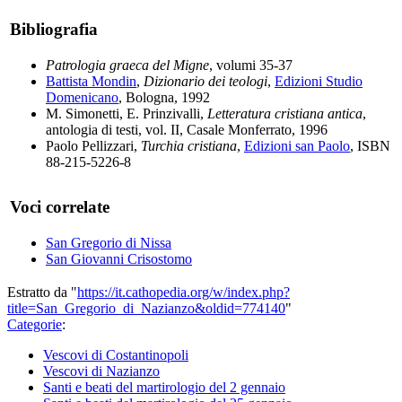
Bibliografia
Patrologia graeca del Migne
, volumi 35-37
Battista Mondin
,
Dizionario dei teologi
,
Edizioni Studio
Domenicano
, Bologna, 1992
M. Simonetti, E. Prinzivalli,
Letteratura cristiana antica
,
antologia di testi, vol. II, Casale Monferrato, 1996
Paolo Pellizzari,
Turchia cristiana
,
Edizioni san Paolo
, ISBN
88-215-5226-8
Voci correlate
San Gregorio di Nissa
San Giovanni Crisostomo
Estratto da "
https://it.cathopedia.org/w/index.php?
title=San_Gregorio_di_Nazianzo&oldid=774140
"
Categorie
:
Vescovi di Costantinopoli
Vescovi di Nazianzo
Santi e beati del martirologio del 2 gennaio