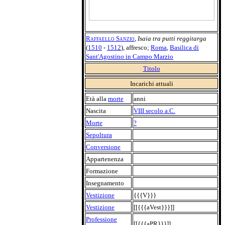
Raffaello Sanzio
,
Isaia tra putti reggitarga
(
1510
-
1512
), affresco;
Roma
,
Basilica di
Sant'Agostino in Campo Marzio
Titolo
Incarichi attuali
Età alla
morte
anni
Nascita
VIII secolo a.C.
Morte
?
Sepoltura
Conversione
Appartenenza
Formazione
Insegnamento
Vestizione
{{{V}}}
Vestizione
[[{{{aVest}}}]]
Professione
[[{{{aPR}}}]]