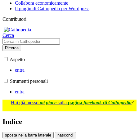
Collabora economicamente
Il plugin di Cathopedia per Wordpress
Contributori
Cerca
Ricerca
Aspetto
entra
Strumenti personali
entra
Hai già messo
mi piace
sulla
pagina
facebook
di
Cathopedia
?
Indice
sposta nella barra laterale
nascondi