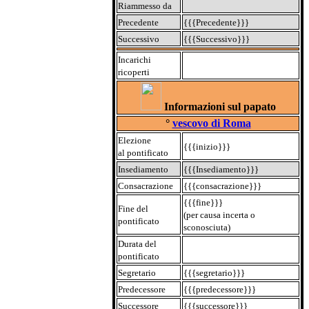
Riammesso da
Precedente
{{{Precedente}}}
Successivo
{{{Successivo}}}
Incarichi
ricoperti
Informazioni sul papato
°
vescovo di Roma
Elezione
{{{inizio}}}
al pontificato
Insediamento
{{{Insediamento}}}
Consacrazione
{{{consacrazione}}}
{{{fine}}}
Fine del
(per causa incerta o
pontificato
sconosciuta)
Durata del
pontificato
Segretario
{{{segretario}}}
Predecessore
{{{predecessore}}}
Successore
{{{successore}}}