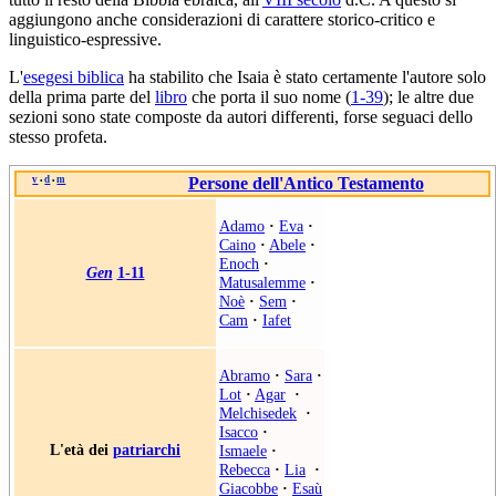
aggiungono anche considerazioni di carattere storico-critico e
linguistico-espressive.
L'
esegesi biblica
ha stabilito che Isaia è stato certamente l'autore solo
della prima parte del
libro
che porta il suo nome (
1-39
); le altre due
sezioni sono state composte da autori differenti, forse seguaci dello
stesso profeta.
v
d
m
Persone dell'Antico Testamento
•
•
Adamo
·
Eva
·
Caino
·
Abele
·
Enoch
·
Gen
1-11
Matusalemme
·
Noè
·
Sem
·
Cam
·
Iafet
Abramo
·
Sara
·
Lot
·
Agar
·
Melchisedek
·
Isacco
·
L'età dei
patriarchi
Ismaele
·
Rebecca
·
Lia
·
Giacobbe
·
Esaù