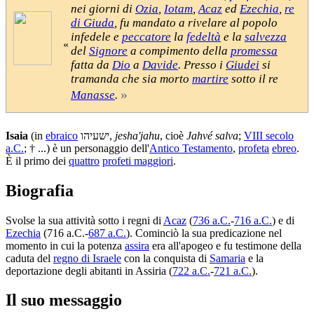
nei giorni di
Ozia
,
Iotam
,
Acaz
ed
Ezechia
,
re
di Giuda
, fu mandato a rivelare al popolo
infedele e
peccatore
la
fedeltà
e la
salvezza
«
del
Signore
a compimento della
promessa
fatta da
Dio
a
Davide
. Presso i
Giudei
si
tramanda che sia morto
martire
sotto il re
»
Manasse
.
Isaia
(in
ebraico
ישעיהו,
jesha'jahu
, cioè
Jahvé salva
;
VIII secolo
a.C.
; † ...) è un personaggio dell'
Antico Testamento
,
profeta
ebreo
.
È il primo dei
quattro
profeti maggiori
.
Biografia
Svolse la sua attività sotto i regni di
Acaz
(
736 a.C.
-
716 a.C.
) e di
Ezechia
(716 a.C.-
687 a.C.
). Cominciò la sua predicazione nel
momento in cui la potenza
assira
era all'apogeo e fu testimone della
caduta del
regno di Israele
con la conquista di
Samaria
e la
deportazione degli abitanti in Assiria (
722 a.C.
-
721 a.C.
).
Il suo messaggio