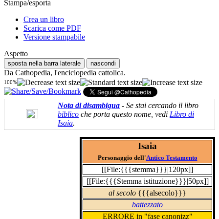
Stampa/esporta
Crea un libro
Scarica come PDF
Versione stampabile
Aspetto
sposta nella barra laterale
nascondi
Da Cathopedia, l'enciclopedia cattolica.
100%
Nota di disambigua
- Se stai cercando il libro
biblico
che porta questo nome, vedi
Libro di
Isaia
.
Isaia
Personaggio dell'
Antico Testamento
[[File:{{{stemma}}}|120px]]
[[File:{{{Stemma istituzione}}}|50px]]
al secolo
{{{alsecolo}}}
battezzato
ERRORE in "fase canonizz"