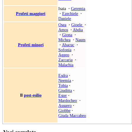
Isaia
·
Geremia
Profeti maggiori
·
Ezechiele
·
Daniele
Osea
·
Gioele
·
Amos
·
Abdia
·
Giona
·
Michea
·
Naum
Profeti minori
·
Abacuc
·
Sofonia
·
Aggeo
·
Zaccaria
·
Malachia
Esdra
·
Neemia
·
Tobia
·
Giuditta
·
Il
post-esilio
Ester
·
Mardocheo
·
Assuero
·
Giobbe
·
Giuda Maccabeo