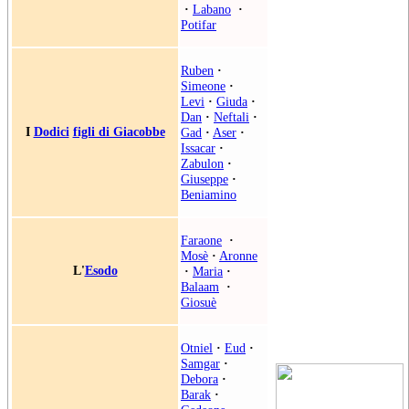
·
Labano
·
Potifar
Ruben
·
Simeone
·
Levi
·
Giuda
·
Dan
·
Neftali
·
I
Dodici
figli di Giacobbe
Gad
·
Aser
·
Issacar
·
Zabulon
·
Giuseppe
·
Beniamino
Faraone
·
Mosè
·
Aronne
L'
Esodo
·
Maria
·
Balaam
·
Giosuè
Otniel
·
Eud
·
Samgar
·
Debora
·
Barak
·