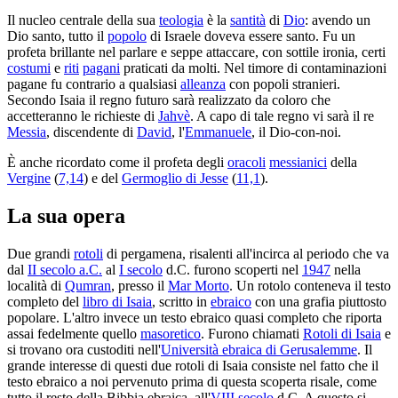
Il nucleo centrale della sua
teologia
è la
santità
di
Dio
: avendo un
Dio santo, tutto il
popolo
di Israele doveva essere santo. Fu un
profeta brillante nel parlare e seppe attaccare, con sottile ironia, certi
costumi
e
riti
pagani
praticati da molti. Nel timore di contaminazioni
pagane fu contrario a qualsiasi
alleanza
con popoli stranieri.
Secondo Isaia il regno futuro sarà realizzato da coloro che
accetteranno le richieste di
Jahvè
. A capo di tale regno vi sarà il re
Messia
, discendente di
David
, l'
Emmanuele
, il Dio-con-noi.
È anche ricordato come il profeta degli
oracoli
messianici
della
Vergine
(
7,14
) e del
Germoglio di Jesse
(
11,1
).
La sua opera
Due grandi
rotoli
di pergamena, risalenti all'incirca al periodo che va
dal
II secolo a.C.
al
I secolo
d.C. furono scoperti nel
1947
nella
località di
Qumran
, presso il
Mar Morto
. Un rotolo conteneva il testo
completo del
libro di Isaia
, scritto in
ebraico
con una grafia piuttosto
popolare. L'altro invece un testo ebraico quasi completo che riporta
assai fedelmente quello
masoretico
. Furono chiamati
Rotoli di Isaia
e
si trovano ora custoditi nell'
Università ebraica di Gerusalemme
. Il
grande interesse di questi due rotoli di Isaia consiste nel fatto che il
testo ebraico a noi pervenuto prima di questa scoperta risale, come
tutto il resto della Bibbia ebraica, all'
VIII secolo
d.C. A questo si