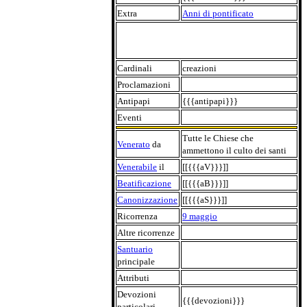
Extra
Anni di pontificato
Cardinali
creazioni
Proclamazioni
Antipapi
{{{antipapi}}}
Eventi
Tutte le Chiese che
Venerato
da
ammettono il culto dei santi
Venerabile
il
[[{{{aV}}}]]
Beatificazione
[[{{{aB}}}]]
Canonizzazione
[[{{{aS}}}]]
Ricorrenza
9 maggio
Altre ricorrenze
Santuario
principale
Attributi
Devozioni
{{{devozioni}}}
particolari