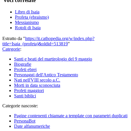
Voci correlate
Libro di Isaia
Profeta (ebraismo)
Messianismo
Rotoli di Isaia
Estratto da "
https://it.cathopedia.org/w/index.php?
title=Isaia_(profeta)&oldid=513819
"
Categorie
:
Santi e beati del martirologio del 9 maggio
Biografie
Profeti ebrei
Personaggi dell'Antico Testamento
Nati nell'VIII secolo a.C.
Morti in data sconosciuta
Profeti maggiori
Santi biblici
Categorie nascoste:
Pagine contenenti chiamate a template con parametri duplicati
PersonaBot
Date alfanumeriche