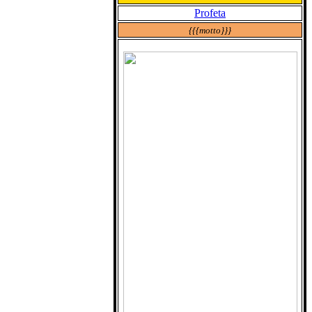
Profeta
{{{motto}}}