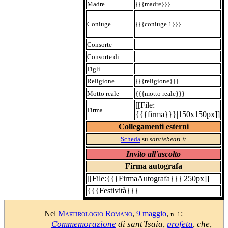
Madre
{{{madre}}}
Coniuge
{{{coniuge 1}}}
Consorte
Consorte di
Figli
Religione
{{{religione}}}
Motto reale
{{{motto reale}}}
[[File:
Firma
{{{firma}}}|150x150px]]
Collegamenti esterni
Scheda
su
santiebeati.it
Invito all'ascolto
Firma autografa
[[File:{{{FirmaAutografa}}}|250px]]
{{{Festività}}}
Nel
Martirologio Romano
,
9 maggio
,
:
n. 1
Commemorazione
di sant'Isaia,
profeta
, che,