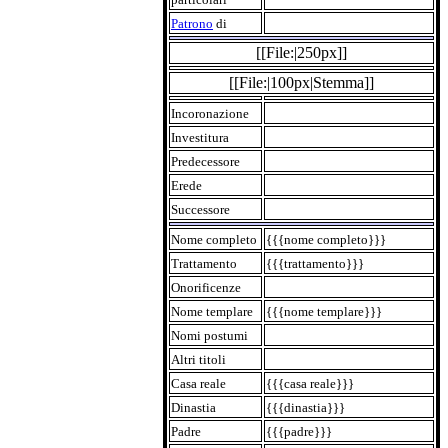
Patrono
di
[[File:|250px]]
[[File:|100px|Stemma]]
Incoronazione
Investitura
Predecessore
Erede
Successore
Nome completo
{{{nome completo}}}
Trattamento
{{{trattamento}}}
Onorificenze
Nome templare
{{{nome templare}}}
Nomi postumi
Altri titoli
Casa reale
{{{casa reale}}}
Dinastia
{{{dinastia}}}
Padre
{{{padre}}}