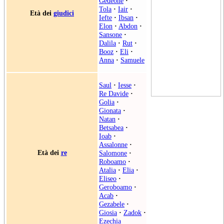
Gedeone
·
Tola
·
Iair
·
Età dei
giudici
Iefte
·
Ibsan
·
Elon
·
Abdon
·
Sansone
·
Dalila
·
Rut
·
Booz
·
Eli
·
Anna
·
Samuele
Saul
·
Iesse
·
Re Davide
·
Golia
·
Gionata
·
Natan
·
Betsabea
·
Ioab
·
Assalonne
·
Età dei
re
Salomone
·
Roboamo
·
Atalia
·
Elia
·
Eliseo
·
Geroboamo
·
Acab
·
Gezabele
·
Giosia
·
Zadok
·
Ezechia