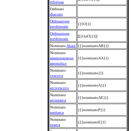
religiosa
Ordinato
diacono
Ordinazione
{{{O}}}
presbiterale
Ordinazione
[[{{{aO}}}]]
presbiterale
Nominato
Abate
{{{nominatoAB}}}
Nominato
amministratore
{{{nominatoAA}}}
apostolico
Nominato
{{{nominato}}}
vescovo
Nominato
{{{nominatoA}}}
arcivescovo
Nominato
{{{nominatoAE}}}
arcieparca
Nominato
{{{nominatoP}}}
patriarca
Nominato
{{{nominatoE}}}
eparca