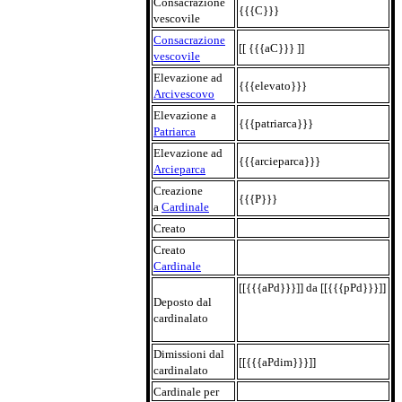
Consacrazione
{{{C}}}
vescovile
Consacrazione
[[ {{{aC}}} ]]
vescovile
Elevazione ad
{{{elevato}}}
Arcivescovo
Elevazione a
{{{patriarca}}}
Patriarca
Elevazione ad
{{{arcieparca}}}
Arcieparca
Creazione
{{{P}}}
a
Cardinale
Creato
Creato
Cardinale
[[{{{aPd}}}]] da [[{{{pPd}}}]]
Deposto dal
cardinalato
Dimissioni dal
[[{{{aPdim}}}]]
cardinalato
Cardinale per