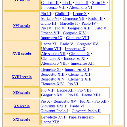
XV secolo
Callisto III
·
Pio II
·
Paolo II
·
Sisto IV
·
Innocenzo VIII
·
Alessandro VI
Pio III
·
Giulio II
·
Leone X
·
Adriano VI
·
Clemente VII
·
Paolo III
·
Giulio III
·
Marcello II
·
Paolo IV
·
XVI secolo
Pio IV
·
Pio V
·
Gregorio XIII
·
Sisto V
·
Urbano VII
·
Gregorio XIV
·
Innocenzo IX
·
Clemente VIII
Leone XI
·
Paolo V
·
Gregorio XV
·
Urbano VIII
·
Innocenzo X
·
XVII secolo
Alessandro VII
·
Clemente IX
·
Clemente X
·
Innocenzo XI
·
Alessandro VIII
·
Innocenzo XII
Clemente XI
·
Innocenzo XIII
·
Benedetto XIII
·
Clemente XII
·
XVIII secolo
Benedetto XIV
·
Clemente XIII
·
Clemente XIV
·
Pio VI
Pio VII
·
Leone XII
·
Pio VIII
·
XIX secolo
Gregorio XVI
·
Pio IX
·
Leone XIII
Pio X
·
Benedetto XV
·
Pio XI
·
Pio XII
·
XX secolo
Giovanni XXIII
·
Paolo VI
·
Giovanni Paolo I
·
Giovanni Paolo II
Benedetto XVI
·
Papa Francesco
·
XXI secolo
Leone XIV