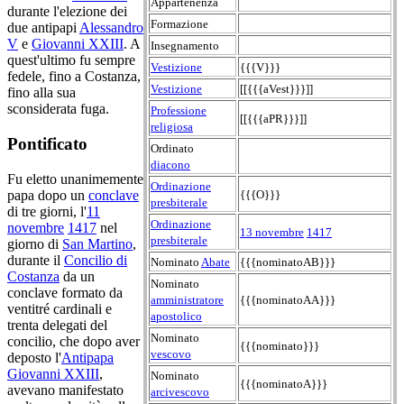
Appartenenza
durante l'elezione dei
Formazione
due antipapi
Alessandro
V
e
Giovanni XXIII
. A
Insegnamento
quest'ultimo fu sempre
Vestizione
{{{V}}}
fedele, fino a Costanza,
Vestizione
[[{{{aVest}}}]]
fino alla sua
sconsiderata fuga.
Professione
[[{{{aPR}}}]]
religiosa
Pontificato
Ordinato
diacono
Fu eletto unanimemente
Ordinazione
papa dopo un
conclave
{{{O}}}
presbiterale
di tre giorni, l'
11
Ordinazione
novembre
1417
nel
13 novembre
1417
presbiterale
giorno di
San Martino
,
durante il
Concilio di
Nominato
Abate
{{{nominatoAB}}}
Costanza
da un
Nominato
conclave formato da
amministratore
{{{nominatoAA}}}
ventitré cardinali e
apostolico
trenta delegati del
Nominato
concilio, che dopo aver
{{{nominato}}}
vescovo
deposto l'
Antipapa
Giovanni XXIII
,
Nominato
{{{nominatoA}}}
avevano manifestato
arcivescovo