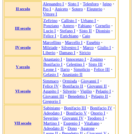
Alessandro I
·
Sisto I
·
Telesforo
·
Igino
·
II secolo
Pio I
·
Aniceto
·
Sotero
·
Eleuterio
·
Vittore I
Zefirino
·
Callisto I
·
Urbano I
·
Ponziano
·
Antero
·
Fabiano
·
Cornelio
·
III secolo
Lucio I
·
Stefano I
·
Sisto II
·
Dionisio
·
Felice I
·
Eutichiano
·
Caio
Marcellino
·
Marcello I
·
Eusebio
·
IV secolo
Milziade
·
Silvestro I
·
Marco
·
Giulio I
·
Liberio
·
Damaso I
·
Siricio
Anastasio I
·
Innocenzo I
·
Zosimo
·
Bonifacio I
·
Celestino I
·
Sisto III
·
V secolo
Leone I
·
Ilario
·
Simplicio
·
Felice III
·
Gelasio I
·
Anastasio II
Simmaco
·
Ormisda
·
Giovanni I
·
Felice IV
·
Bonifacio II
·
Giovanni II
·
VI secolo
Agapito I
·
Silverio
·
Vigilio
·
Pelagio I
·
Giovanni III
·
Benedetto I
·
Pelagio II
·
Gregorio I
Sabiniano
·
Bonifacio III
·
Bonifacio IV
·
Adeodato I
·
Bonifacio V
·
Onorio I
·
Severino
·
Giovanni IV
·
Teodoro I
·
VII secolo
Martino I
·
Eugenio I
·
Vitaliano
·
Adeodato II
·
Dono
·
Agatone
·
Leone II
·
Benedetto II
·
Giovanni V
·