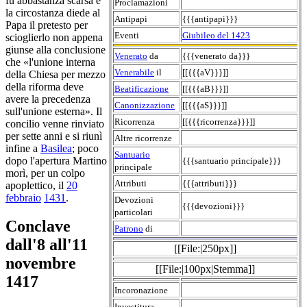
fu abbastanza scarsa e
Proclamazioni
la circostanza diede al
Antipapi
{{{antipapi}}}
Papa il pretesto per
Eventi
Giubileo del 1423
scioglierlo non appena
giunse alla conclusione
Venerato
da
{{{venerato da}}}
che «l'unione interna
Venerabile
il
[[{{{aV}}}]]
della Chiesa per mezzo
della riforma deve
Beatificazione
[[{{{aB}}}]]
avere la precedenza
Canonizzazione
[[{{{aS}}}]]
sull'unione esterna». Il
Ricorrenza
[[{{{ricorrenza}}}]]
concilio venne rinviato
per sette anni e si riunì
Altre ricorrenze
infine a
Basilea
; poco
Santuario
dopo l'apertura Martino
{{{santuario principale}}}
principale
morì, per un colpo
Attributi
{{{attributi}}}
apoplettico, il
20
febbraio
1431
.
Devozioni
{{{devozioni}}}
particolari
Conclave
Patrono
di
dall'8 all'11
[[File:|250px]]
novembre
[[File:|100px|Stemma]]
1417
Incoronazione
Investitura