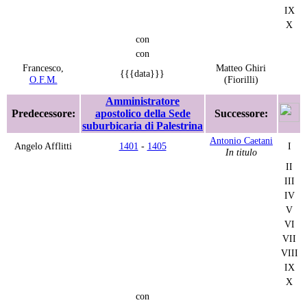
IX
X
con
con
Francesco,
Matteo Ghiri
{{{data}}}
O.F.M.
(Fiorilli)
Amministratore
Predecessore:
apostolico della Sede
Successore:
suburbicaria di Palestrina
Antonio Caetani
Angelo Afflitti
1401
-
1405
I
In titulo
II
III
IV
V
VI
VII
VIII
IX
X
con