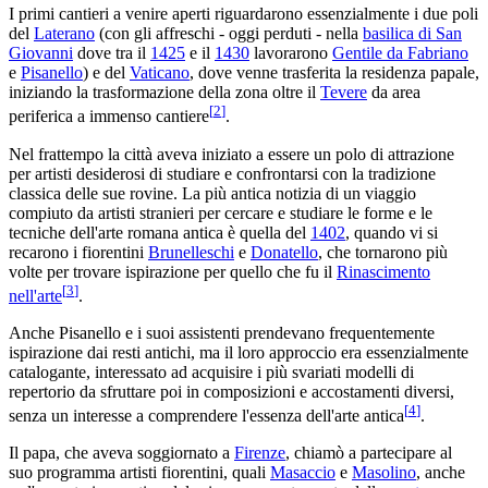
I primi cantieri a venire aperti riguardarono essenzialmente i due poli
del
Laterano
(con gli affreschi - oggi perduti - nella
basilica di San
Giovanni
dove tra il
1425
e il
1430
lavorarono
Gentile da Fabriano
e
Pisanello
) e del
Vaticano
, dove venne trasferita la residenza papale,
iniziando la trasformazione della zona oltre il
Tevere
da area
[
2
]
periferica a immenso cantiere
.
Nel frattempo la città aveva iniziato a essere un polo di attrazione
per artisti desiderosi di studiare e confrontarsi con la tradizione
classica delle sue rovine. La più antica notizia di un viaggio
compiuto da artisti stranieri per cercare e studiare le forme e le
tecniche dell'arte romana antica è quella del
1402
, quando vi si
recarono i fiorentini
Brunelleschi
e
Donatello
, che tornarono più
volte per trovare ispirazione per quello che fu il
Rinascimento
[
3
]
nell'arte
.
Anche Pisanello e i suoi assistenti prendevano frequentemente
ispirazione dai resti antichi, ma il loro approccio era essenzialmente
catalogante, interessato ad acquisire i più svariati modelli di
repertorio da sfruttare poi in composizioni e accostamenti diversi,
[
4
]
senza un interesse a comprendere l'essenza dell'arte antica
.
Il papa, che aveva soggiornato a
Firenze
, chiamò a partecipare al
suo programma artisti fiorentini, quali
Masaccio
e
Masolino
, anche