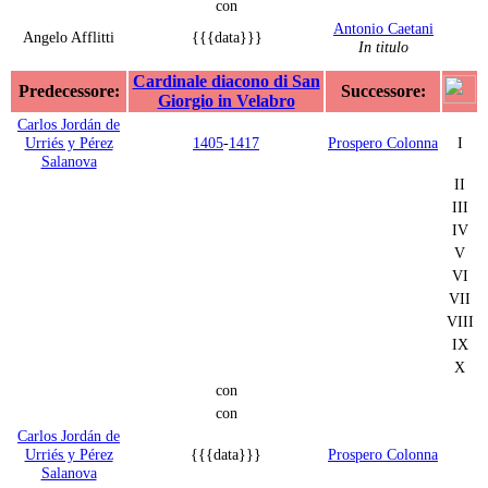
con
Antonio Caetani
Angelo Afflitti
{{{data}}}
In titulo
Cardinale diacono di San
Predecessore:
Successore:
Giorgio in Velabro
Carlos Jordán de
Urriés y Pérez
1405
-
1417
Prospero Colonna
I
Salanova
II
III
IV
V
VI
VII
VIII
IX
X
con
con
Carlos Jordán de
Urriés y Pérez
{{{data}}}
Prospero Colonna
Salanova