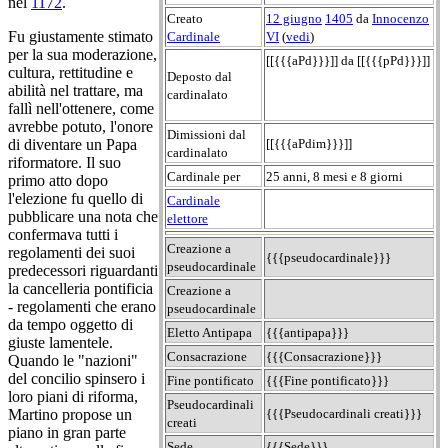
nel
1172
.
Creato
12 giugno
1405
da
Innocenzo
Fu giustamente stimato
Cardinale
VI
(
vedi
)
per la sua moderazione,
[[{{{aPd}}}]] da [[{{{pPd}}}]]
cultura, rettitudine e
Deposto dal
abilità nel trattare, ma
cardinalato
fallì nell'ottenere, come
avrebbe potuto, l'onore
Dimissioni dal
di diventare un Papa
[[{{{aPdim}}}]]
cardinalato
riformatore. Il suo
Cardinale per
25 anni, 8 mesi e 8 giorni
primo atto dopo
l'elezione fu quello di
Cardinale
pubblicare una nota che
elettore
confermava tutti i
Creazione a
regolamenti dei suoi
{{{pseudocardinale}}}
pseudocardinale
predecessori riguardanti
la cancelleria pontificia
Creazione a
- regolamenti che erano
pseudocardinale
da tempo oggetto di
Eletto Antipapa
{{{antipapa}}}
giuste lamentele.
Consacrazione
{{{Consacrazione}}}
Quando le "nazioni"
del concilio spinsero i
Fine pontificato
{{{Fine pontificato}}}
loro piani di riforma,
Pseudocardinali
Martino propose un
{{{Pseudocardinali creati}}}
creati
piano in gran parte
Sede
{{{Sede}}}