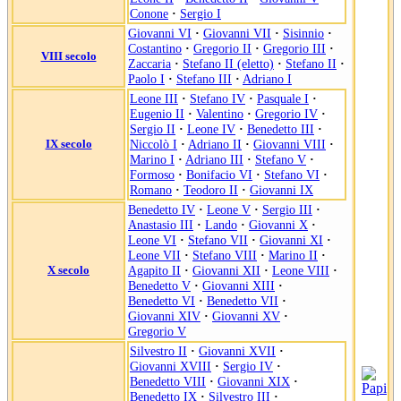
Conone
·
Sergio I
Giovanni VI
·
Giovanni VII
·
Sisinnio
·
Costantino
·
Gregorio II
·
Gregorio III
·
VIII secolo
Zaccaria
·
Stefano II (eletto)
·
Stefano II
·
Paolo I
·
Stefano III
·
Adriano I
Leone III
·
Stefano IV
·
Pasquale I
·
Eugenio II
·
Valentino
·
Gregorio IV
·
Sergio II
·
Leone IV
·
Benedetto III
·
IX secolo
Niccolò I
·
Adriano II
·
Giovanni VIII
·
Marino I
·
Adriano III
·
Stefano V
·
Formoso
·
Bonifacio VI
·
Stefano VI
·
Romano
·
Teodoro II
·
Giovanni IX
Benedetto IV
·
Leone V
·
Sergio III
·
Anastasio III
·
Lando
·
Giovanni X
·
Leone VI
·
Stefano VII
·
Giovanni XI
·
Leone VII
·
Stefano VIII
·
Marino II
·
X secolo
Agapito II
·
Giovanni XII
·
Leone VIII
·
Benedetto V
·
Giovanni XIII
·
Benedetto VI
·
Benedetto VII
·
Giovanni XIV
·
Giovanni XV
·
Gregorio V
Silvestro II
·
Giovanni XVII
·
Giovanni XVIII
·
Sergio IV
·
Benedetto VIII
·
Giovanni XIX
·
Benedetto IX
·
Silvestro III
·