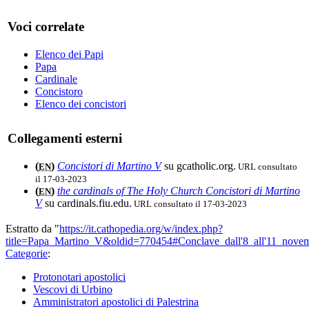
Voci correlate
Elenco dei Papi
Papa
Cardinale
Concistoro
Elenco dei concistori
Collegamenti esterni
(
)
Concistori di Martino V
su gcatholic.org.
URL consultato
EN
il 17-03-2023
(
)
the cardinals of The Holy Church Concistori di Martino
EN
V
su cardinals.fiu.edu.
URL consultato il 17-03-2023
Estratto da "
https://it.cathopedia.org/w/index.php?
title=Papa_Martino_V&oldid=770454#Conclave_dall'8_all'11_nove
Categorie
:
Protonotari apostolici
Vescovi di Urbino
Amministratori apostolici di Palestrina