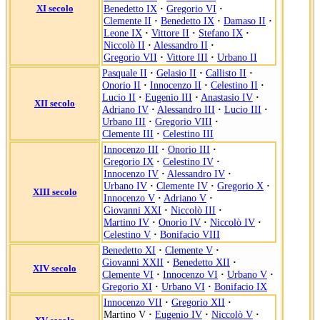
XI secolo
Benedetto IX
·
Gregorio VI
·
Clemente II
·
Benedetto IX
·
Damaso II
·
Leone IX
·
Vittore II
·
Stefano IX
·
Niccolò II
·
Alessandro II
·
Gregorio VII
·
Vittore III
·
Urbano II
Pasquale II
·
Gelasio II
·
Callisto II
·
Onorio II
·
Innocenzo II
·
Celestino II
·
Lucio II
·
Eugenio III
·
Anastasio IV
·
XII secolo
Adriano IV
·
Alessandro III
·
Lucio III
·
Urbano III
·
Gregorio VIII
·
Clemente III
·
Celestino III
Innocenzo III
·
Onorio III
·
Gregorio IX
·
Celestino IV
·
Innocenzo IV
·
Alessandro IV
·
Urbano IV
·
Clemente IV
·
Gregorio X
·
XIII secolo
Innocenzo V
·
Adriano V
·
Giovanni XXI
·
Niccolò III
·
Martino IV
·
Onorio IV
·
Niccolò IV
·
Celestino V
·
Bonifacio VIII
Benedetto XI
·
Clemente V
·
Giovanni XXII
·
Benedetto XII
·
XIV secolo
Clemente VI
·
Innocenzo VI
·
Urbano V
·
Gregorio XI
·
Urbano VI
·
Bonifacio IX
Innocenzo VII
·
Gregorio XII
·
Martino V
·
Eugenio IV
·
Niccolò V
·