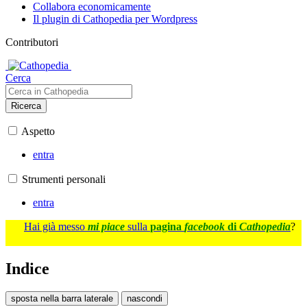
Collabora economicamente
Il plugin di Cathopedia per Wordpress
Contributori
Cerca
Ricerca
Aspetto
entra
Strumenti personali
entra
Hai già messo
mi piace
sulla
pagina
facebook
di
Cathopedia
?
Indice
sposta nella barra laterale
nascondi