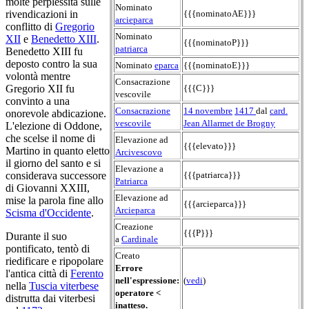
molte perplessità sulle
Nominato
rivendicazioni in
{{{nominatoAE}}}
arcieparca
conflitto di
Gregorio
Nominato
XII
e
Benedetto XIII
.
{{{nominatoP}}}
patriarca
Benedetto XIII fu
deposto contro la sua
Nominato
eparca
{{{nominatoE}}}
volontà mentre
Consacrazione
Gregorio XII fu
{{{C}}}
vescovile
convinto a una
Consacrazione
14 novembre
1417
dal
card.
onorevole abdicazione.
vescovile
Jean Allarmet de Brogny
L'elezione di Oddone,
che scelse il nome di
Elevazione ad
{{{elevato}}}
Martino in quanto eletto
Arcivescovo
il giorno del santo e si
Elevazione a
considerava successore
{{{patriarca}}}
Patriarca
di Giovanni XXIII,
Elevazione ad
mise la parola fine allo
{{{arcieparca}}}
Arcieparca
Scisma d'Occidente
.
Creazione
{{{P}}}
Durante il suo
a
Cardinale
pontificato, tentò di
Creato
riedificare e ripopolare
Errore
l'antica città di
Ferento
nell'espressione:
(
vedi
)
nella
Tuscia viterbese
operatore <
distrutta dai viterbesi
inatteso.