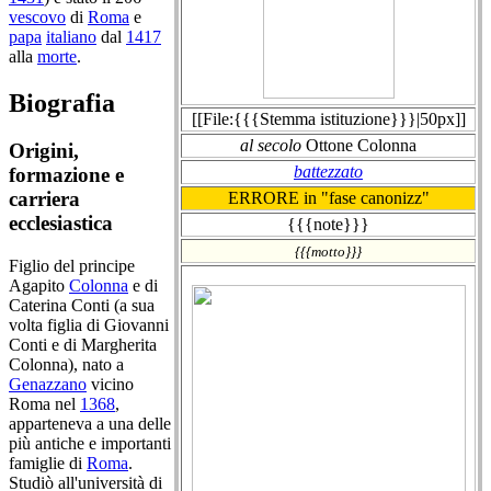
vescovo
di
Roma
e
papa
italiano
dal
1417
alla
morte
.
Biografia
[[File:{{{Stemma istituzione}}}|50px]]
al secolo
Ottone Colonna
Origini,
battezzato
formazione e
carriera
ERRORE in "fase canonizz"
ecclesiastica
{{{note}}}
{{{motto}}}
Figlio del principe
Agapito
Colonna
e di
Caterina Conti (a sua
volta figlia di Giovanni
Conti e di Margherita
Colonna), nato a
Genazzano
vicino
Roma nel
1368
,
apparteneva a una delle
più antiche e importanti
famiglie di
Roma
.
Studiò all'università di