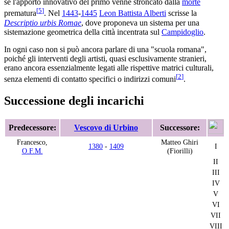
se l'apporto innovativo del primo venne stroncato dalla
morte
[
5
]
prematura
. Nel
1443
-
1445
Leon Battista Alberti
scrisse la
Descriptio urbis Romae
, dove proponeva un sistema per una
sistemazione geometrica della città incentrata sul
Campidoglio
.
In ogni caso non si può ancora parlare di una "scuola romana",
poiché gli interventi degli artisti, quasi esclusivamente stranieri,
erano ancora essenzialmente legati alle rispettive matrici culturali,
[
2
]
senza elementi di contatto specifici o indirizzi comuni
.
Successione degli incarichi
Predecessore:
Vescovo di Urbino
Successore:
Francesco,
Matteo Ghiri
1380
-
1409
I
O.F.M.
(Fiorilli)
II
III
IV
V
VI
VII
VIII