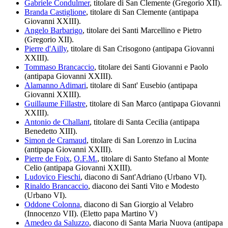
Gabriele Condulmer
, titolare di San Clemente (Gregorio XII).
Branda Castiglione
, titolare di San Clemente (antipapa
Giovanni XXIII).
Angelo Barbarigo
, titolare dei Santi Marcellino e Pietro
(Gregorio XII).
Pierre d'Ailly
, titolare di San Crisogono (antipapa Giovanni
XXIII).
Tommaso Brancaccio
, titolare dei Santi Giovanni e Paolo
(antipapa Giovanni XXIII).
Alamanno Adimari
, titolare di Sant' Eusebio (antipapa
Giovanni XXIII).
Guillaume Fillastre
, titolare di San Marco (antipapa Giovanni
XXIII).
Antonio de Challant
, titolare di Santa Cecilia (antipapa
Benedetto XIII).
Simon de Cramaud
, titolare di San Lorenzo in Lucina
(antipapa Giovanni XXIII).
Pierre de Foix
,
O.F.M.
, titolare di Santo Stefano al Monte
Celio (antipapa Giovanni XXIII).
Ludovico Fieschi
, diacono di Sant'Adriano (Urbano VI).
Rinaldo Brancaccio
, diacono dei Santi Vito e Modesto
(Urbano VI).
Oddone Colonna
, diacono di San Giorgio al Velabro
(Innocenzo VII). (Eletto papa Martino V)
Amedeo da Saluzzo
, diacono di Santa Maria Nuova (antipapa