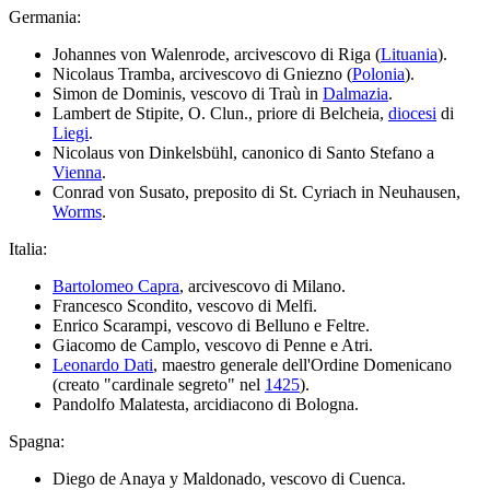
Germania:
Johannes von Walenrode, arcivescovo di Riga (
Lituania
).
Nicolaus Tramba, arcivescovo di Gniezno (
Polonia
).
Simon de Dominis, vescovo di Traù in
Dalmazia
.
Lambert de Stipite, O. Clun., priore di Belcheia,
diocesi
di
Liegi
.
Nicolaus von Dinkelsbühl, canonico di Santo Stefano a
Vienna
.
Conrad von Susato, preposito di St. Cyriach in Neuhausen,
Worms
.
Italia:
Bartolomeo Capra
, arcivescovo di Milano.
Francesco Scondito, vescovo di Melfi.
Enrico Scarampi, vescovo di Belluno e Feltre.
Giacomo de Camplo, vescovo di Penne e Atri.
Leonardo Dati
, maestro generale dell'Ordine Domenicano
(creato "cardinale segreto" nel
1425
).
Pandolfo Malatesta, arcidiacono di Bologna.
Spagna:
Diego de Anaya y Maldonado, vescovo di Cuenca.