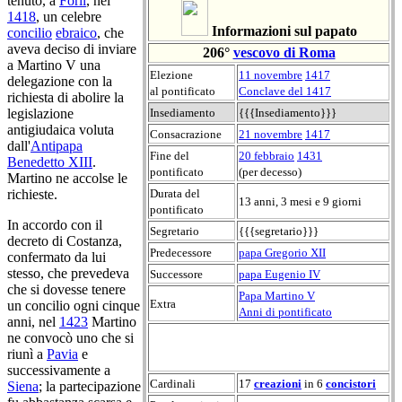
tenuto, a
Forlì
, nel
1418
, un celebre
Informazioni sul papato
concilio
ebraico
, che
aveva deciso di inviare
206°
vescovo di Roma
a Martino V una
Elezione
11 novembre
1417
delegazione con la
al pontificato
Conclave del 1417
richiesta di abolire la
legislazione
Insediamento
{{{Insediamento}}}
antigiudaica voluta
Consacrazione
21 novembre
1417
dall'
Antipapa
Fine del
20 febbraio
1431
Benedetto XIII
.
pontificato
(per decesso)
Martino ne accolse le
richieste.
Durata del
13 anni, 3 mesi e 9 giorni
pontificato
In accordo con il
Segretario
{{{segretario}}}
decreto di Costanza,
Predecessore
papa Gregorio XII
confermato da lui
stesso, che prevedeva
Successore
papa Eugenio IV
che si dovesse tenere
Papa Martino V
Extra
un concilio ogni cinque
Anni di pontificato
anni, nel
1423
Martino
ne convocò uno che si
riunì a
Pavia
e
successivamente a
Cardinali
17
creazioni
in 6
concistori
Siena
; la partecipazione