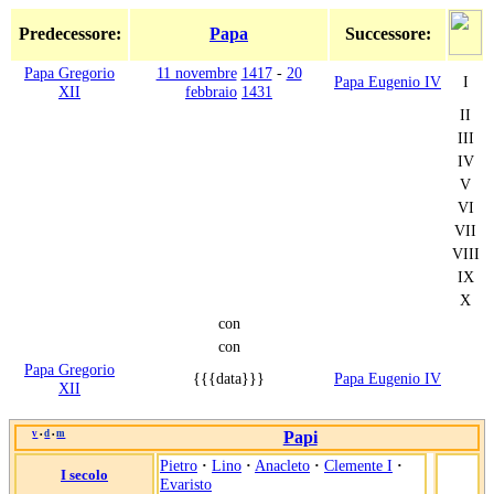
Predecessore:
Papa
Successore:
Papa Gregorio
11 novembre
1417
-
20
Papa Eugenio IV
I
XII
febbraio
1431
II
III
IV
V
VI
VII
VIII
IX
X
con
con
Papa Gregorio
{{{data}}}
Papa Eugenio IV
XII
v
d
m
Papi
•
•
Pietro
·
Lino
·
Anacleto
·
Clemente I
·
I secolo
Evaristo