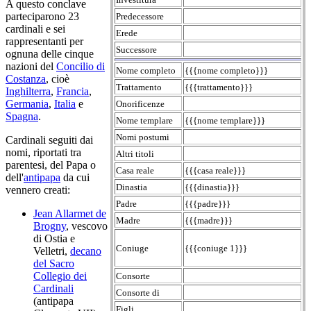
A questo conclave
parteciparono 23
Predecessore
cardinali e sei
Erede
rappresentanti per
Successore
ognuna delle cinque
nazioni del
Concilio di
Nome completo
{{{nome completo}}}
Costanza
, cioè
Trattamento
{{{trattamento}}}
Inghilterra
,
Francia
,
Germania
,
Italia
e
Onorificenze
Spagna
.
Nome templare
{{{nome templare}}}
Nomi postumi
Cardinali seguiti dai
nomi, riportati tra
Altri titoli
parentesi, del Papa o
Casa reale
{{{casa reale}}}
dell'
antipapa
da cui
Dinastia
{{{dinastia}}}
vennero creati:
Padre
{{{padre}}}
Jean Allarmet de
Madre
{{{madre}}}
Brogny
, vescovo
di Ostia e
Coniuge
{{{coniuge 1}}}
Velletri,
decano
del Sacro
Collegio dei
Consorte
Cardinali
Consorte di
(antipapa
Figli