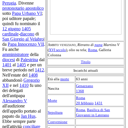
Perugia
. Divenne
protonotario apostolico
sotto
Papa Urbano VI
;
poi uditore papale;
quindi fu nominato il
12 giugno
1405
cardinale
-
diacono
di
San Giorgio al Velabro
|
da
Papa Innocenzo VII
.
Ambito veneziano
,
Ritratto di
papa
Martino V
Fu anche
(
XVI secolo
), olio su tela;
Roma
, Galleria
amministratore
della
Colonna
diocesi
di
Palestrina
dal
Titolo
1401
al
1405
e per un
breve periodo nel
1412
.
Incarichi attuali
Nell'estate del
1408
Età alla
morte
63 anni
abbandonò
Gregorio
XII
e nel
1410
fu uno
Genazzano
Nascita
dei delegati
1368
dell'antipapa
Roma
Morte
Alessandro V
20 febbraio
1431
all'audizione
Roma
,
Basilica di San
dell'appello portato al
Sepoltura
Giovanni in Laterano
papato da
Jan Hus
.
Ebbe sempre parte
Conversione
nell'attività
conciliare