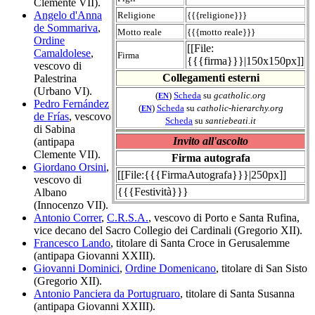
Clemente VII).
Angelo d'Anna
Religione
{{{religione}}}
de Sommariva
,
Motto reale
{{{motto reale}}}
Ordine
[[File:
Camaldolese
,
Firma
{{{firma}}}|150x150px]]
vescovo di
Collegamenti esterni
Palestrina
(Urbano VI).
(
)
Scheda
su
gcatholic.org
EN
Pedro Fernández
(
)
Scheda
su
catholic-hierarchy.org
EN
de Frías
, vescovo
Scheda
su
santiebeati.it
di Sabina
Invito all'ascolto
(antipapa
Clemente VII).
Firma autografa
Giordano Orsini
,
[[File:{{{FirmaAutografa}}}|250px]]
vescovo di
{{{Festività}}}
Albano
(Innocenzo VII).
Antonio Correr
,
C.R.S.A.
, vescovo di Porto e Santa Rufina,
vice decano del Sacro Collegio dei Cardinali (Gregorio XII).
Francesco Lando
, titolare di Santa Croce in Gerusalemme
(antipapa Giovanni XXIII).
Giovanni Dominici
,
Ordine Domenicano
, titolare di San Sisto
(Gregorio XII).
Antonio Panciera da Portugruaro
, titolare di Santa Susanna
(antipapa Giovanni XXIII).