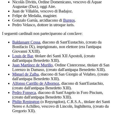
Nicolás Divitis, Ordine Domenicano, vescovo di Aquae
Augustae (Dax), oggi Aire.
Juan de Villalón, vescovo di Badajoz.
Felipe de Medalia, magister.
Gonzalo Garsía, arcidiacono di
Burgos
.
Pedro Velasco, dottore in utroque iuris.
I seguenti cardinali non parteciparono al conclave:
Baldassare Cossa
, diacono di Sant'Eustachio, (creato da
Bonifacio IX), imprigionato, non elettore (era l'antipapa
Giovanni XXIII).
Louis de Bar
, titolare dei Santi XII Apostoli, (creato
dall'antipapa Benedetto XIII).
Juan Martínez de Murillo
, Ordine Cistercense, titolare di San
Lorenzo in Damaso, (creato dall'antipapa Benedetto XIII).
Miguel de Zalba
, diacono di San Giorgio al Velabro, (creato
dall'antipapa Benedetto XIII).
Alfonso Carrillo de Albornoz
, diacono di Sant'Eustachio,
(creato dall'antipapa Benedetto XIII).
Pedro Fonseca
, diacono di Sant'Angelo in Foro Piscium,
(creato dall'antipapa Benedetto XIII).
Philip Repington
(o Repyngdon), C.R.S.A., titolare dei Santi
Nereo e Achilleo, vescovo di Lincoln, Inghilterra, (creato da
Gregorio XII).