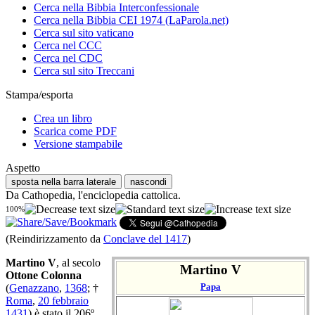
Cerca nella Bibbia Interconfessionale
Cerca nella Bibbia CEI 1974 (LaParola.net)
Cerca sul sito vaticano
Cerca nel CCC
Cerca nel CDC
Cerca sul sito Treccani
Stampa/esporta
Crea un libro
Scarica come PDF
Versione stampabile
Aspetto
sposta nella barra laterale
nascondi
Da Cathopedia, l'enciclopedia cattolica.
100%
(Reindirizzamento da
Conclave del 1417
)
Martino V
, al secolo
Martino V
Ottone Colonna
Papa
(
Genazzano
,
1368
; †
Roma
,
20 febbraio
1431
) è stato il 206º