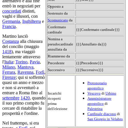
alternativo e alla fine
entrò in negoziati per
Opposto a
concordati
distinti,
Sostenuto da
vaghi e illusori, con
Scomunicato
da
Germania
,
Inghilterra
e
Francia
.
Confermato
{{{Confermato cardinale}}}
cardinale
Martino lasciò
Nomina a
Costanza
alla chiusura
pseudocardinale
{{{Annullato da}}}
del concilio (maggio
annullata da
1418
), ma viaggiò
Riammesso da
lentamente attraverso
l'
Italia
:
Torino
,
Pavia
,
Precedente
{{{Precedente}}}
Milano
,
Mantova
,
Successivo
{{{Successivo}}}
Ferrara
,
Ravenna
,
Forlì
,
Firenze
; qui si soffermò
quasi un anno e mezzo
Protonotario
e non si avventurò a
apostolico
entrare a Roma fino al
Incarichi
Vescovo
di
Urbino
settembre
1420
, quando
ricoperti
Amministratore
il suo primo compito fu
prima
apostolico
di
cercare di ristabilire la
dell'elezione
Palestrina
prosperità e l'ordine.
Cardinale diacono
di
San Giorgio in Velabro
Nel frattempo, si era