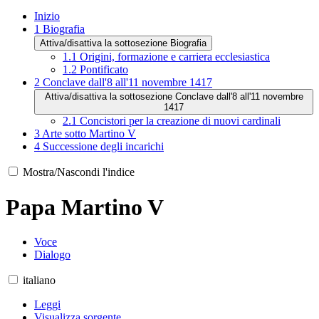
Inizio
1
Biografia
Attiva/disattiva la sottosezione Biografia
1.1
Origini, formazione e carriera ecclesiastica
1.2
Pontificato
2
Conclave dall'8 all'11 novembre 1417
Attiva/disattiva la sottosezione Conclave dall'8 all'11 novembre
1417
2.1
Concistori per la creazione di nuovi cardinali
3
Arte sotto Martino V
4
Successione degli incarichi
Mostra/Nascondi l'indice
Papa Martino V
Voce
Dialogo
italiano
Leggi
Visualizza sorgente