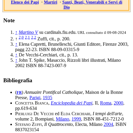
Elenco dei Papi
·
Martiri
·
Santi, Beati, Venerabili e Servi di
Dio
Note
↑
Martino V
su cardinals.fiu.edu.
URL consultato il 09-08-2024
2,0
2,1
2,2
↑
Zuffi, cit., p. 200.
↑
Elena Capretti, Brunelleschi, Giunti Editore, Firenze 2003,
pagg 22-23. ISBN 88-09-03315-9
↑
De Vecchi-Cerchiari, cit., p. 13.
↑
John T. Spike, Masaccio, Rizzoli libri illustrati, Milano
2002 ISBN 88-7423-007-9
Bibliografia
(
)
Annuaire Pontifical Catholique
, Maison de la Bonne
FR
Presse,
Parigi
,
1935
Concetta Bianca
,
Enciclopedia dei Papi
, II,
Roma
,
2000
,
pp.619-634
Pierluigi De Vecchi
ed
Elda Cerchiari
,
I tempi dell'arte
,
volume 2, Bompiani,
Milano
,
1999
, ISBN 88-451-7212-0
Stefano Zuffi
,
Il Quattrocento
, Electa, Milano
2004
, ISBN
8837023154