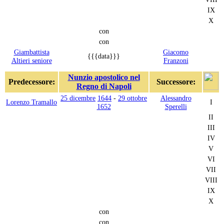
IX
X
con
con
Giambattista
Giacomo
{{{data}}}
Altieri seniore
Franzoni
Nunzio apostolico nel
Predecessore:
Successore:
Regno di Napoli
25 dicembre
1644
-
29 ottobre
Alessandro
Lorenzo Tramallo
I
1652
Sperelli
II
III
IV
V
VI
VII
VIII
IX
X
con
con