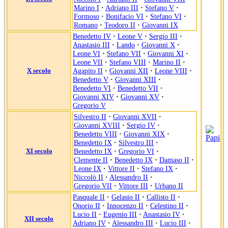
Marino I
·
Adriano III
·
Stefano V
·
Formoso
·
Bonifacio VI
·
Stefano VI
·
Romano
·
Teodoro II
·
Giovanni IX
Benedetto IV
·
Leone V
·
Sergio III
·
Anastasio III
·
Lando
·
Giovanni X
·
Leone VI
·
Stefano VII
·
Giovanni XI
·
Leone VII
·
Stefano VIII
·
Marino II
·
X secolo
Agapito II
·
Giovanni XII
·
Leone VIII
·
Benedetto V
·
Giovanni XIII
·
Benedetto VI
·
Benedetto VII
·
Giovanni XIV
·
Giovanni XV
·
Gregorio V
Silvestro II
·
Giovanni XVII
·
Giovanni XVIII
·
Sergio IV
·
Benedetto VIII
·
Giovanni XIX
·
Benedetto IX
·
Silvestro III
·
XI secolo
Benedetto IX
·
Gregorio VI
·
Clemente II
·
Benedetto IX
·
Damaso II
·
Leone IX
·
Vittore II
·
Stefano IX
·
Niccolò II
·
Alessandro II
·
Gregorio VII
·
Vittore III
·
Urbano II
Pasquale II
·
Gelasio II
·
Callisto II
·
Onorio II
·
Innocenzo II
·
Celestino II
·
Lucio II
·
Eugenio III
·
Anastasio IV
·
XII secolo
Adriano IV
·
Alessandro III
·
Lucio III
·