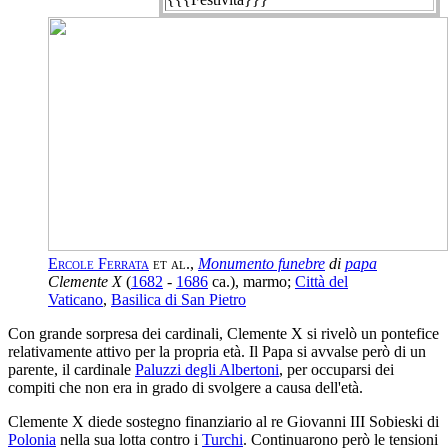
Ercole Ferrata
et al.
,
Monumento funebre
di
papa
Clemente X
(
1682
-
1686
ca.), marmo;
Città del
Vaticano
,
Basilica di San Pietro
Con grande sorpresa dei cardinali, Clemente X si rivelò un pontefice
relativamente attivo per la propria età. Il Papa si avvalse però di un
parente, il cardinale
Paluzzi degli Albertoni
, per occuparsi dei
compiti che non era in grado di svolgere a causa dell'età.
Clemente X diede sostegno finanziario al re Giovanni III Sobieski di
Polonia
nella sua lotta contro i
Turchi
. Continuarono però le tensioni