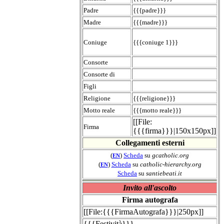
Padre
{{{padre}}}
Madre
{{{madre}}}
Coniuge
{{{coniuge 1}}}
Consorte
Consorte di
Figli
Religione
{{{religione}}}
Motto reale
{{{motto reale}}}
[[File:
Firma
{{{firma}}}|150x150px]]
Collegamenti esterni
(
)
Scheda
su
gcatholic.org
EN
(
)
Scheda
su
catholic-hierarchy.org
EN
Scheda
su
santiebeati.it
Invito all'ascolto
Firma autografa
[[File:{{{FirmaAutografa}}}|250px]]
{{{Festività}}}