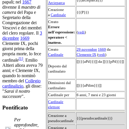
{{{arcieparca}}}
papali; nel
1667
Arcieparca
divenne il
maestro di
Creazione
camera
del Papa e
{{{P}}}
a
Cardinale
Segretario della
Creato
Congregazione dei
Errore
Vescovi e dei membri
nell'espressione:
(
vedi
)
del clero regolare. Il
3
operatore <
dicembre
1669
inatteso.
Clemente IX, pochi
giorni prima della
Creato
29 novembre
1669
da
propria morte, lo fece
Cardinale
Clemente IX
(
vedi
)
[
1
]
cardinale
. Emilio
[[{{{aPd}}}]] da [[{{{pPd}}}]]
Altieri allora aveva 79
Deposto dal
anni; e Clemente IX,
cardinalato
quando lo nominò
membro del
Collegio
Dimissioni dal
[[{{{aPdim}}}]]
cardinalizio
, gli disse:
cardinalato
"
Sarai il nostro
Cardinale per
6 anni, 7 mesi e 23 giorni
successore
".
Cardinale
Pontificato
elettore
Creazione a
{{{pseudocardinale}}}
Per
pseudocardinale
approfondire,
Creazione a