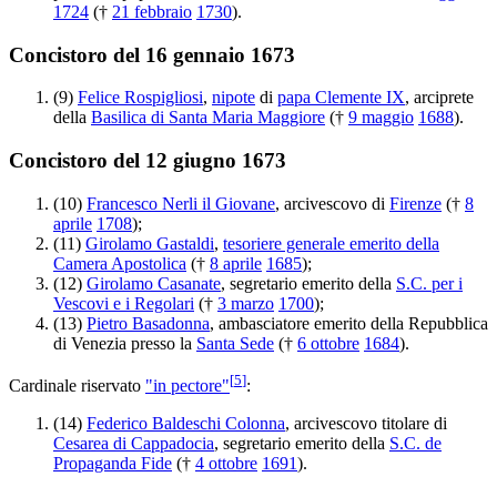
1724
(†
21 febbraio
1730
).
Concistoro del 16 gennaio 1673
(9)
Felice Rospigliosi
,
nipote
di
papa Clemente IX
, arciprete
della
Basilica di Santa Maria Maggiore
(†
9 maggio
1688
).
Concistoro del 12 giugno 1673
(10)
Francesco Nerli il Giovane
, arcivescovo di
Firenze
(†
8
aprile
1708
);
(11)
Girolamo Gastaldi
,
tesoriere generale emerito della
Camera Apostolica
(†
8 aprile
1685
);
(12)
Girolamo Casanate
, segretario emerito della
S.C. per i
Vescovi e i Regolari
(†
3 marzo
1700
);
(13)
Pietro Basadonna
, ambasciatore emerito della Repubblica
di Venezia presso la
Santa Sede
(†
6 ottobre
1684
).
[
5
]
Cardinale riservato
"in pectore"
:
(14)
Federico Baldeschi Colonna
, arcivescovo titolare di
Cesarea di Cappadocia
, segretario emerito della
S.C. de
Propaganda Fide
(†
4 ottobre
1691
).