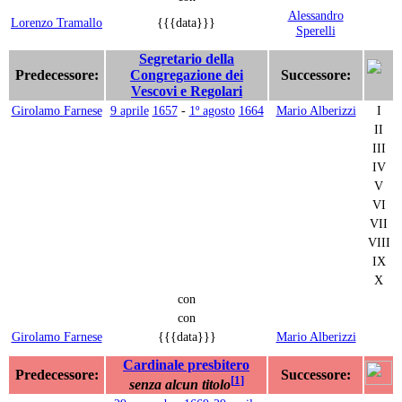
Alessandro
Lorenzo Tramallo
{{{data}}}
Sperelli
Segretario della
Predecessore:
Congregazione dei
Successore:
Vescovi e Regolari
Girolamo Farnese
9 aprile
1657
-
1º agosto
1664
Mario Alberizzi
I
II
III
IV
V
VI
VII
VIII
IX
X
con
con
Girolamo Farnese
{{{data}}}
Mario Alberizzi
Cardinale presbitero
Predecessore:
Successore:
[
1
]
senza alcun titolo