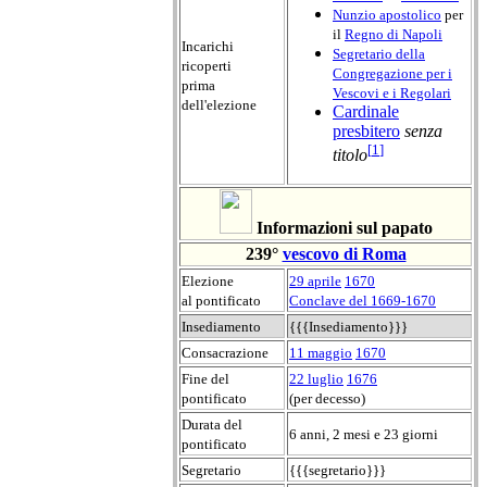
Nunzio apostolico
per
il
Regno di Napoli
Incarichi
Segretario della
ricoperti
Congregazione per i
prima
Vescovi e i Regolari
dell'elezione
Cardinale
presbitero
senza
[
1
]
titolo
Informazioni sul papato
239°
vescovo di Roma
Elezione
29 aprile
1670
al pontificato
Conclave del 1669-1670
Insediamento
{{{Insediamento}}}
Consacrazione
11 maggio
1670
Fine del
22 luglio
1676
pontificato
(per decesso)
Durata del
6 anni, 2 mesi e 23 giorni
pontificato
Segretario
{{{segretario}}}