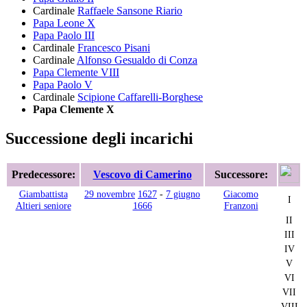
Cardinale
Raffaele Sansone Riario
Papa Leone X
Papa Paolo III
Cardinale
Francesco Pisani
Cardinale
Alfonso Gesualdo di Conza
Papa Clemente VIII
Papa Paolo V
Cardinale
Scipione Caffarelli-Borghese
Papa Clemente X
Successione degli incarichi
Predecessore:
Vescovo di Camerino
Successore:
Giambattista
29 novembre
1627
-
7 giugno
Giacomo
I
Altieri seniore
1666
Franzoni
II
III
IV
V
VI
VII
VIII