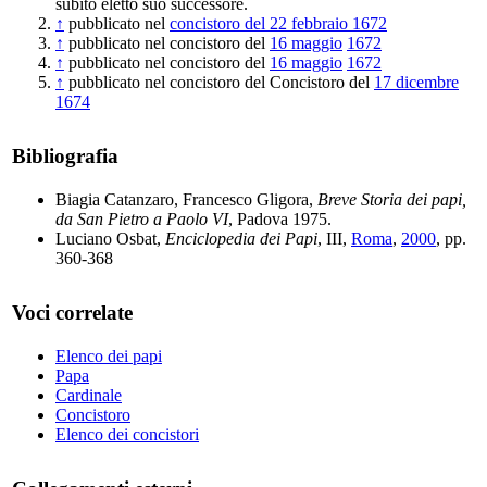
subito eletto suo successore.
↑
pubblicato nel
concistoro del 22 febbraio 1672
↑
pubblicato nel concistoro del
16 maggio
1672
↑
pubblicato nel concistoro del
16 maggio
1672
↑
pubblicato nel concistoro del Concistoro del
17 dicembre
1674
Bibliografia
Biagia Catanzaro, Francesco Gligora,
Breve Storia dei papi,
da San Pietro a Paolo VI
, Padova 1975.
Luciano Osbat,
Enciclopedia dei Papi
, III,
Roma
,
2000
, pp.
360-368
Voci correlate
Elenco dei papi
Papa
Cardinale
Concistoro
Elenco dei concistori