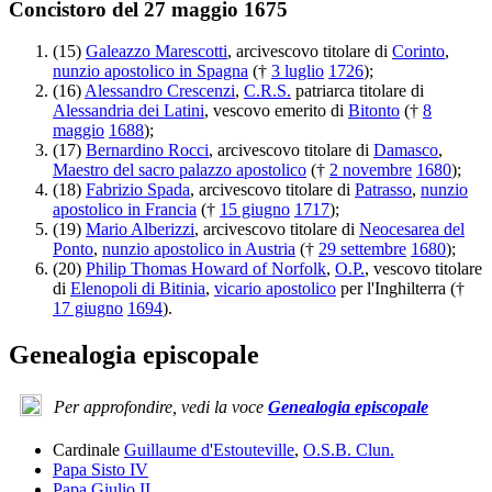
Concistoro del 27 maggio 1675
(15)
Galeazzo Marescotti
, arcivescovo titolare di
Corinto
,
nunzio apostolico in Spagna
(†
3 luglio
1726
);
(16)
Alessandro Crescenzi
,
C.R.S.
patriarca titolare di
Alessandria dei Latini
, vescovo emerito di
Bitonto
(†
8
maggio
1688
);
(17)
Bernardino Rocci
, arcivescovo titolare di
Damasco
,
Maestro del sacro palazzo apostolico
(†
2 novembre
1680
);
(18)
Fabrizio Spada
, arcivescovo titolare di
Patrasso
,
nunzio
apostolico in Francia
(†
15 giugno
1717
);
(19)
Mario Alberizzi
, arcivescovo titolare di
Neocesarea del
Ponto
,
nunzio apostolico in Austria
(†
29 settembre
1680
);
(20)
Philip Thomas Howard of Norfolk
,
O.P.
, vescovo titolare
di
Elenopoli di Bitinia
,
vicario apostolico
per l'Inghilterra (†
17 giugno
1694
).
Genealogia episcopale
Per approfondire, vedi la voce
Genealogia episcopale
Cardinale
Guillaume d'Estouteville
,
O.S.B. Clun.
Papa Sisto IV
Papa Giulio II