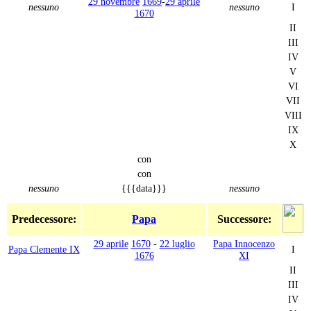
29 novembre
1669
-
29 aprile
nessuno
nessuno
I
1670
II
III
IV
V
VI
VII
VIII
IX
X
con
con
nessuno
{{{data}}}
nessuno
Predecessore:
Papa
Successore:
29 aprile
1670
-
22 luglio
Papa Innocenzo
Papa Clemente IX
I
1676
XI
II
III
IV