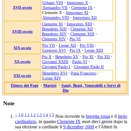
Urbano VIII
·
Innocenzo X
·
XVII secolo
Alessandro VII
·
Clemente IX
·
Clemente X
·
Innocenzo XI
·
Alessandro VIII
·
Innocenzo XII
Clemente XI
·
Innocenzo XIII
·
Benedetto XIII
·
Clemente XII
·
XVIII secolo
Benedetto XIV
·
Clemente XIII
·
Clemente XIV
·
Pio VI
Pio VII
·
Leone XII
·
Pio VIII
·
XIX secolo
Gregorio XVI
·
Pio IX
·
Leone XIII
Pio X
·
Benedetto XV
·
Pio XI
·
Pio XII
·
XX secolo
Giovanni XXIII
·
Paolo VI
·
Giovanni Paolo I
·
Giovanni Paolo II
Benedetto XVI
·
Papa Francesco
·
XXI secolo
Leone XIV
Elenco dei Papi
·
Martiri
·
Santi, Beati, Venerabili e Servi di
Dio
Note
1,0
1,1
1,2
1,3
1,4
1,5
↑
Non ricevette la
berretta rossa
e il
titolo
cardinalizio
, in quanto
Clemente IX
mori dieci giorni dopo la
sua elezione a cardinale il
9 dicembre
1669
e l'Altieri fu