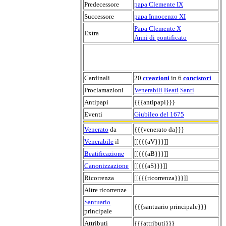
Predecessore
papa Clemente IX
Successore
papa Innocenzo XI
Papa Clemente X
Extra
Anni di pontificato
Cardinali
20
creazioni
in 6
concistori
Proclamazioni
Venerabili
Beati
Santi
Antipapi
{{{antipapi}}}
Eventi
Giubileo del 1675
Venerato
da
{{{venerato da}}}
Venerabile
il
[[{{{aV}}}]]
Beatificazione
[[{{{aB}}}]]
Canonizzazione
[[{{{aS}}}]]
Ricorrenza
[[{{{ricorrenza}}}]]
Altre ricorrenze
Santuario
{{{santuario principale}}}
principale
Attributi
{{{attributi}}}