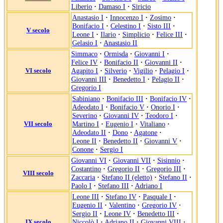
Liberio
·
Damaso I
·
Siricio
Anastasio I
·
Innocenzo I
·
Zosimo
·
Bonifacio I
·
Celestino I
·
Sisto III
·
V secolo
Leone I
·
Ilario
·
Simplicio
·
Felice III
·
Gelasio I
·
Anastasio II
Simmaco
·
Ormisda
·
Giovanni I
·
Felice IV
·
Bonifacio II
·
Giovanni II
·
VI secolo
Agapito I
·
Silverio
·
Vigilio
·
Pelagio I
·
Giovanni III
·
Benedetto I
·
Pelagio II
·
Gregorio I
Sabiniano
·
Bonifacio III
·
Bonifacio IV
·
Adeodato I
·
Bonifacio V
·
Onorio I
·
Severino
·
Giovanni IV
·
Teodoro I
·
VII secolo
Martino I
·
Eugenio I
·
Vitaliano
·
Adeodato II
·
Dono
·
Agatone
·
Leone II
·
Benedetto II
·
Giovanni V
·
Conone
·
Sergio I
Giovanni VI
·
Giovanni VII
·
Sisinnio
·
Costantino
·
Gregorio II
·
Gregorio III
·
VIII secolo
Zaccaria
·
Stefano II (eletto)
·
Stefano II
·
Paolo I
·
Stefano III
·
Adriano I
Leone III
·
Stefano IV
·
Pasquale I
·
Eugenio II
·
Valentino
·
Gregorio IV
·
Sergio II
·
Leone IV
·
Benedetto III
·
IX secolo
Niccolò I
·
Adriano II
·
Giovanni VIII
·