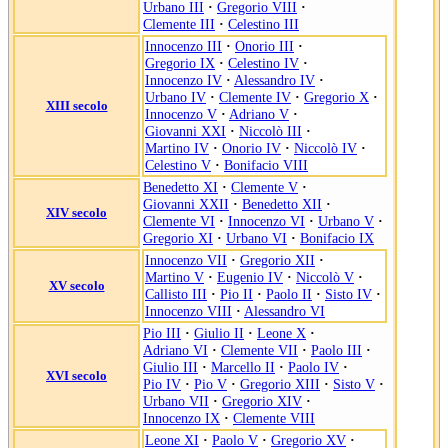
Urbano III
·
Gregorio VIII
·
Clemente III
·
Celestino III
Innocenzo III
·
Onorio III
·
Gregorio IX
·
Celestino IV
·
Innocenzo IV
·
Alessandro IV
·
Urbano IV
·
Clemente IV
·
Gregorio X
·
XIII secolo
Innocenzo V
·
Adriano V
·
Giovanni XXI
·
Niccolò III
·
Martino IV
·
Onorio IV
·
Niccolò IV
·
Celestino V
·
Bonifacio VIII
Benedetto XI
·
Clemente V
·
Giovanni XXII
·
Benedetto XII
·
XIV secolo
Clemente VI
·
Innocenzo VI
·
Urbano V
·
Gregorio XI
·
Urbano VI
·
Bonifacio IX
Innocenzo VII
·
Gregorio XII
·
Martino V
·
Eugenio IV
·
Niccolò V
·
XV secolo
Callisto III
·
Pio II
·
Paolo II
·
Sisto IV
·
Innocenzo VIII
·
Alessandro VI
Pio III
·
Giulio II
·
Leone X
·
Adriano VI
·
Clemente VII
·
Paolo III
·
Giulio III
·
Marcello II
·
Paolo IV
·
XVI secolo
Pio IV
·
Pio V
·
Gregorio XIII
·
Sisto V
·
Urbano VII
·
Gregorio XIV
·
Innocenzo IX
·
Clemente VIII
Leone XI
·
Paolo V
·
Gregorio XV
·