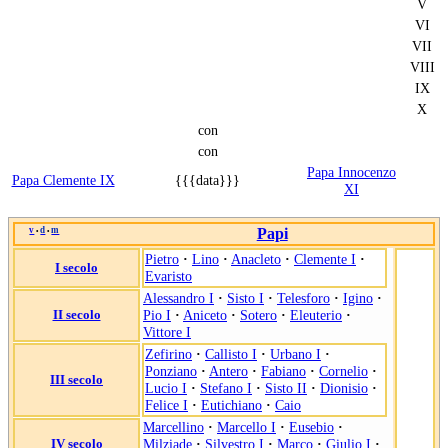
V
VI
VII
VIII
IX
X
con
con
Papa Innocenzo
Papa Clemente IX
{{{data}}}
XI
v
d
m
Papi
•
•
Pietro
·
Lino
·
Anacleto
·
Clemente I
·
I secolo
Evaristo
Alessandro I
·
Sisto I
·
Telesforo
·
Igino
·
II secolo
Pio I
·
Aniceto
·
Sotero
·
Eleuterio
·
Vittore I
Zefirino
·
Callisto I
·
Urbano I
·
Ponziano
·
Antero
·
Fabiano
·
Cornelio
·
III secolo
Lucio I
·
Stefano I
·
Sisto II
·
Dionisio
·
Felice I
·
Eutichiano
·
Caio
Marcellino
·
Marcello I
·
Eusebio
·
IV secolo
Milziade
·
Silvestro I
·
Marco
·
Giulio I
·