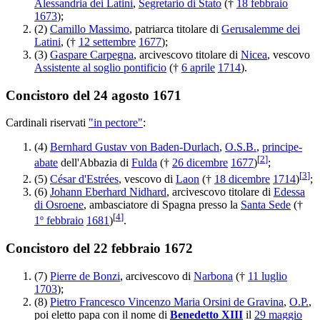
Alessandria dei Latini
,
Segretario di Stato
(†
18 febbraio
1673
);
(2)
Camillo Massimo
, patriarca titolare di
Gerusalemme dei
Latini
, (†
12 settembre
1677
);
(3)
Gaspare Carpegna
, arcivescovo titolare di
Nicea
, vescovo
Assistente al soglio pontificio
(†
6 aprile
1714
).
Concistoro del 24 agosto 1671
Cardinali riservati
"in pectore"
:
(4)
Bernhard Gustav von Baden-Durlach
,
O.S.B.
,
principe-
[
2
]
abate
dell'Abbazia di
Fulda
(†
26 dicembre
1677
)
;
[
3
]
(5)
César d'Estrées
, vescovo di
Laon
(†
18 dicembre
1714
)
;
(6)
Johann Eberhard Nidhard
, arcivescovo titolare di
Edessa
di Osroene
, ambasciatore di Spagna presso la
Santa Sede
(†
[
4
]
1º febbraio
1681
)
.
Concistoro del 22 febbraio 1672
(7)
Pierre de Bonzi
, arcivescovo di
Narbona
(†
11 luglio
1703
);
(8)
Pietro Francesco Vincenzo Maria Orsini de Gravina
,
O.P.
,
poi eletto papa con il nome di
Benedetto XIII
il
29 maggio