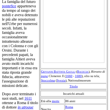
La famiglia del futuro
pontefice
apparteneva
da tempo al rango dei
nobili e aveva detenuto
le più alte reputazioni
nell'Urbe per numerosi
secoli. Infatti, la
famiglia aveva
occasionalmente
intrattenuto alleanze
con i Colonna e con gli
Orsini. Durante i
precedenti papati, la
famiglia Altieri aveva
avuto molti incarichi
importanti e in essa era
Giovanni Battista Gaulli
(
Baciccia
)
,
Ritratto di
stata riposta grande
papa
Clemente X
(
1660
-
1680
), olio su tela;
fiducia, attraverso
Stoccolma
(
Svezia
), Nationalmuseum
l'assegnazione di
missioni delicate.
Titolo
Incarichi attuali
Dopo aver terminato i
suoi studi, nel
1611
Età alla
morte
86 anni
ottenne a Roma il titolo
Roma
di dottore
in utroque
Nascita