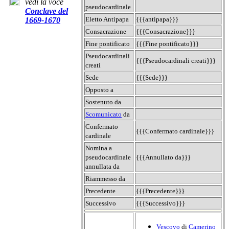
vedi la voce
pseudocardinale
Conclave del
Eletto Antipapa
{{{antipapa}}}
1669-1670
Consacrazione
{{{Consacrazione}}}
Fine pontificato
{{{Fine pontificato}}}
Pseudocardinali
{{{Pseudocardinali creati}}}
creati
Sede
{{{Sede}}}
Opposto a
Sostenuto da
Scomunicato
da
Confermato
{{{Confermato cardinale}}}
cardinale
Nomina a
pseudocardinale
{{{Annullato da}}}
annullata da
Riammesso da
Precedente
{{{Precedente}}}
Successivo
{{{Successivo}}}
Vescovo
di
Camerino