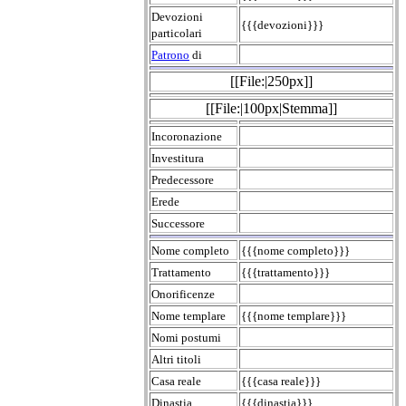
Devozioni
{{{devozioni}}}
particolari
Patrono
di
[[File:|250px]]
[[File:|100px|Stemma]]
Incoronazione
Investitura
Predecessore
Erede
Successore
Nome completo
{{{nome completo}}}
Trattamento
{{{trattamento}}}
Onorificenze
Nome templare
{{{nome templare}}}
Nomi postumi
Altri titoli
Casa reale
{{{casa reale}}}
Dinastia
{{{dinastia}}}