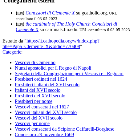
Collegamenti esterni
(
)
Concistori di Clemente X
su gcatholic.org.
URL
EN
consultato il 03-05-2023
(
)
the cardinals of The Holy Church Concistori di
EN
Clemente X
su cardinals.fiu.edu.
URL consultato il 03-05-2023
Estratto da "
https://it.cathopedia.org/w/index.php?
title=Papa_Clemente_X&oldid=770408
"
Categorie
:
Vescovi di Camerino
Nunzi apostolici per il Regno di Napoli
Segretari della Congregazione per i Vescovi e i Regolari
Presbiteri ordinati nel 1624
Presbiteri italiani del XVII secolo
Italiani del XVII secolo
Presbiteri del XVII secolo
Presbiteri per nome
Vescovi consacrati nel 1627
Vescovi italiani del XVII secolo
Vescovi del XVII secolo
Vescovi per nome
Vescovi consacrati da Scipione Caffarelli-Borghese
Concistoro 29 novembre 1669