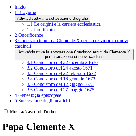
Inizio
1
Biografia
Attiva/disattiva la sottosezione Biografia
1.1
Le origini e la carriera ecclesiastica
1.2
Pontificato
2
Onorificenze
3
Concistori tenuti da Clemente X per la creazione di nuovi
cardinali
Attiva/disattiva la sottosezione Concistori tenuti da Clemente X
per la creazione di nuovi cardinali
3.1
Concistoro del 22 dicembre 1670
3.2
Concistoro del 24 agosto 1671
3.3
Concistoro del 22 febbraio 1672
3.4
Concistoro del 16 gennaio 1673
3.5
Concistoro del 12 giugno 1673
3.6
Concistoro del 27 maggio 1675
4
Genealogia episcopale
5
Successione degli incarichi
Mostra/Nascondi l'indice
Papa Clemente X