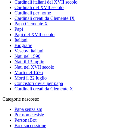
Cardinali italiani del XVII secolo
Cardinali del XVII secolo
Cardinali per nome
Cardinali creati da Clemente IX
Papa Clemente X
Papi
Papi del XVII secolo
Italiani
Biografie
Vescovi italiani
Nati nel 1590
Nati il 13 luglio
Nati nel XVII secolo
Morti nel 1676
Morti il 22 luglio
Concistori divisi per papa
Cardinali creati da Clemente X
Categorie nascoste:
Papa senza sm
Per nome esiste
PersonaBot
Box successione