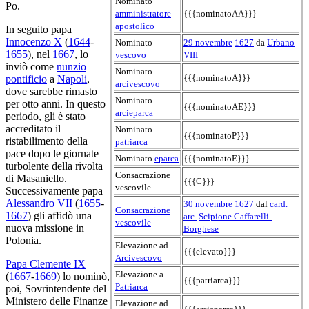
Nominato
Po.
amministratore
{{{nominatoAA}}}
apostolico
In seguito papa
Innocenzo X
(
1644
-
Nominato
29 novembre
1627
da
Urbano
1655
), nel
1667
, lo
vescovo
VIII
inviò come
nunzio
Nominato
{{{nominatoA}}}
pontificio
a
Napoli
,
arcivescovo
dove sarebbe rimasto
Nominato
per otto anni. In questo
{{{nominatoAE}}}
arcieparca
periodo, gli è stato
accreditato il
Nominato
{{{nominatoP}}}
ristabilimento della
patriarca
pace dopo le giornate
Nominato
eparca
{{{nominatoE}}}
turbolente della rivolta
Consacrazione
di Masaniello.
{{{C}}}
vescovile
Successivamente papa
Alessandro VII
(
1655
-
30 novembre
1627
dal
card.
Consacrazione
1667
) gli affidò una
arc.
Scipione Caffarelli-
vescovile
nuova missione in
Borghese
Polonia.
Elevazione ad
{{{elevato}}}
Arcivescovo
Papa Clemente IX
Elevazione a
(
1667
-
1669
) lo nominò,
{{{patriarca}}}
Patriarca
poi, Sovrintendente del
Ministero delle Finanze
Elevazione ad