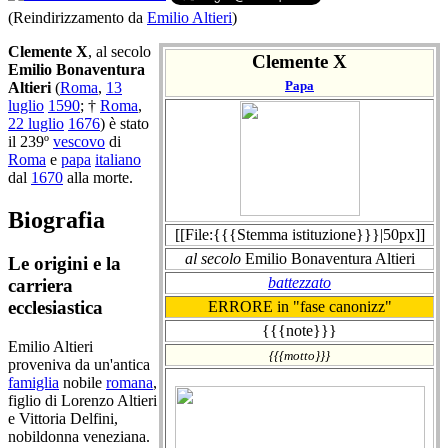
(Reindirizzamento da
Emilio Altieri
)
Clemente X
, al secolo
Clemente X
Emilio Bonaventura
Papa
Altieri
(
Roma
,
13
luglio
1590
; †
Roma
,
22 luglio
1676
) è stato
il 239º
vescovo
di
Roma
e
papa
italiano
dal
1670
alla morte.
Biografia
[[File:{{{Stemma istituzione}}}|50px]]
al secolo
Emilio Bonaventura Altieri
Le origini e la
battezzato
carriera
ecclesiastica
ERRORE in "fase canonizz"
{{{note}}}
Emilio Altieri
{{{motto}}}
proveniva da un'antica
famiglia
nobile
romana
,
figlio di Lorenzo Altieri
e Vittoria Delfini,
nobildonna veneziana.