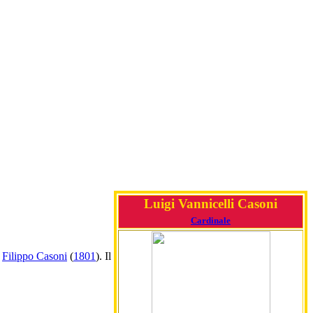
Luigi Vannicelli Casoni
Cardinale
e
Filippo Casoni
(
1801
). Il