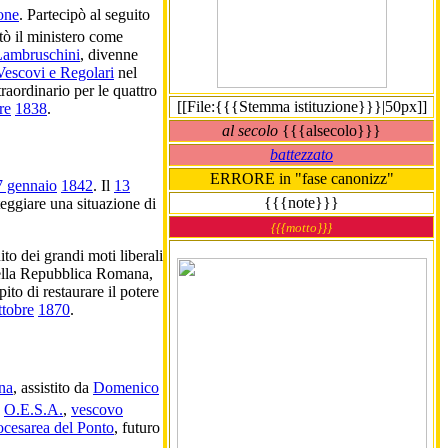
one
. Partecipò al seguito
tò il ministero come
Lambruschini
, divenne
Vescovi e Regolari
nel
raordinario per le quattro
[[File:{{{Stemma istituzione}}}|50px]]
re
1838
.
al secolo
{{{alsecolo}}}
battezzato
ERRORE in "fase canonizz"
7 gennaio
1842
. Il
13
{{{note}}}
teggiare una situazione di
{{{motto}}}
ito dei grandi moti liberali
 della Repubblica Romana,
to di restaurare il potere
ttobre
1870
.
ina
, assistito da
Domenico
,
O.E.S.A.
,
vescovo
cesarea del Ponto
, futuro