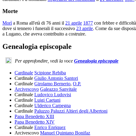
Morte
Morì
a Roma all'età di 76 anni il
21 aprile
1877
con febbre e difficoltà
dove si tennero i funerali il successivo
23 aprile
. Come da sue disposizi
a Lugano, che aveva contribuito a costruire.
Genealogia episcopale
Per approfondire, vedi la voce
Genealogia episcopale
Cardinale
Scipione Rebiba
Cardinale
Giulio Antonio Santori
Cardinale
Girolamo Bernerio
,
O.P.
Arcivescovo
Galeazzo Sanvitale
Cardinale
Ludovico Ludovisi
Cardinale
Luigi Caetani
Cardinale
Ulderico Carpegna
Cardinale
Paluzzo Paluzzi Altieri degli Albertoni
Papa Benedetto XIII
Papa Benedetto XIV
Cardinale
Enrico Enriquez
Arcivescovo
Manuel Quintano Bonifaz