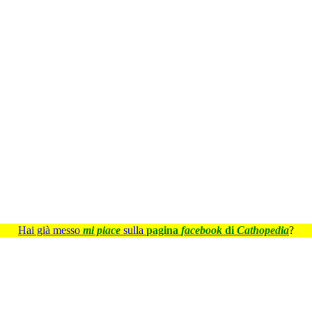
Hai già messo
mi piace
sulla
pagina
facebook
di
Cathopedia
?