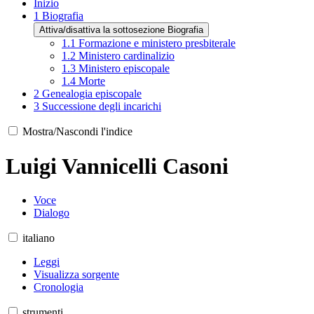
Inizio
1
Biografia
Attiva/disattiva la sottosezione Biografia
1.1
Formazione e ministero presbiterale
1.2
Ministero cardinalizio
1.3
Ministero episcopale
1.4
Morte
2
Genealogia episcopale
3
Successione degli incarichi
Mostra/Nascondi l'indice
Luigi Vannicelli Casoni
Voce
Dialogo
italiano
Leggi
Visualizza sorgente
Cronologia
strumenti