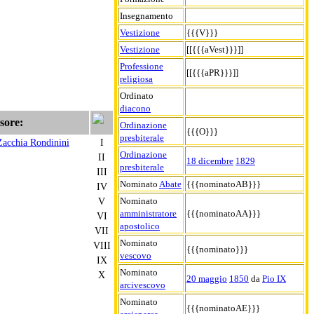
Insegnamento
Vestizione
{{{V}}}
Vestizione
[[{{{aVest}}}]]
Professione
[[{{{aPR}}}]]
religiosa
Ordinato
diacono
sore:
Ordinazione
{{{O}}}
presbiterale
Zacchia Rondinini
I
Ordinazione
II
18 dicembre
1829
presbiterale
III
Nominato
Abate
{{{nominatoAB}}}
IV
V
Nominato
amministratore
{{{nominatoAA}}}
VI
apostolico
VII
Nominato
VIII
{{{nominato}}}
vescovo
IX
Nominato
X
20 maggio
1850
da
Pio IX
arcivescovo
Nominato
{{{nominatoAE}}}