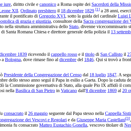
e iure
, diritto civile e
canonico
a Roma ospite dei
Sacerdoti della Missi
[
1
]
Leone XII
.
Ordinato
presbitero
il
18 dicembre
1829
a 28 anni, eserci
rante il pontificato di
Gregorio XVI
, sotto la guida del cardinale
Luigi 
stolica di grazia e giustizia
, consultore della
Sacra congregazione dei 
ito nella struttura amministrativa dello
Stato
, divenne vicecommissario st
di Santa Romana Chiesa e direttore generale della polizia il
13 settemb
 dicembre 1839
ricevendo il
cappello rosso
e il
titolo
di
San Callisto
il
2
ò a
Bologna
, dove rimase fino al
dicembre
del
1846
. Qui si trovò a fron
nò
Presidente della Congregazione del Censo
dal
18 luglio
1847
. A segu
ovembre dello stesso anno seguì il Papa in esilio a Gaeta. Dopo la caduta
idò la Commissione governativa di Stato, alla quale Pio IX affidò il compi
osi nella
Basilica di San Pietro
in
Vaticano
dall'
8 dicembre
1869
al
20 o
 fu
consacrato
il
26 maggio
seguente dal Papa stesso nella
Cappella Sist
[
3
]
ongregazione dei Vescovi e Regolari
e da
Giuseppe Maria Castellani
erimonia fu consacrato
Matteo Eustachio Gonella
, vescovo titolare di
Neo