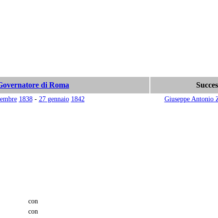
Governatore di Roma
Succes
tembre
1838
-
27 gennaio
1842
Giuseppe Antonio 
con
con