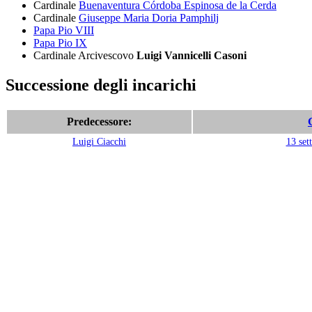
Cardinale
Buenaventura Córdoba Espinosa de la Cerda
Cardinale
Giuseppe Maria Doria Pamphilj
Papa Pio VIII
Papa Pio IX
Cardinale Arcivescovo
Luigi Vannicelli Casoni
Successione degli incarichi
Predecessore:
Luigi Ciacchi
13 set