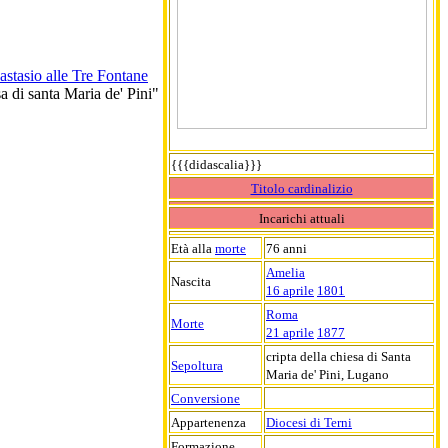
stasio alle Tre Fontane
sa di santa Maria de' Pini"
{{{didascalia}}}
Titolo cardinalizio
Incarichi attuali
Età alla
morte
76 anni
Amelia
Nascita
16 aprile
1801
Roma
Morte
21 aprile
1877
cripta della chiesa di Santa
Sepoltura
Maria de' Pini, Lugano
Conversione
Appartenenza
Diocesi di Terni
Formazione