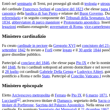
Entrò nel
seminario
di Terni, poi proseguì gli studi di
teologia
e
utroqu
del cardinale
Francesco Serlupi
al
conclave del 1823
che elesse
papa 
canonico
della
basilica di San Pietro
e relatore del
Buon Governo
. Du
referendario
e in seguito componente dei
Tribunali della Segnatura Apo
1834
,
abbreviatore di parco maggiore
e
Protonotario apostolico
. Inser
legazioni
emiliano-romagnole;
governatore di Roma
,
vice-camerlengo
Ministero cardinalizio
Fu creato
cardinale in pectore
da
Gregorio XVI
nel
concistoro del 23
settembre
1842
fu inviato a
Forlì
come
legato
e il
30 aprile
1844
pass
grave disordine pubblico.
Partecipò al
conclave del 1846
, che elesse papa
Pio IX
e che lo nomi
del
1848
, fu tra i cardinali sottoposti ad arresto domiciliare e nel n
il
28 luglio
coi cardinali
Gabriele Della Genga
e
Ludovico Altieri
, gu
pontificio a Roma e nello
Stato
. Partecipò al
Concilio Vaticano I
svolt
Ministero episcopale
Eletto
Arcivescovo metropolita
di
Ferrara
da
Pio IX
il
6 marzo
1871
,
[
2
]
Lucciardi
, arcivescovo titolare di
Damasco
, segretario della
Sacra c
titolare di Porfireone
,
Sacrista del Palazzo Apostolico
. Nella stessa c
cardinale. Fu nominato
Segretario dei Memoriali
il
21 dicembre
1867
.