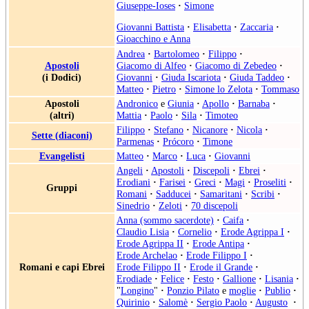
Giuseppe-Ioses
·
Simone
Giovanni Battista
·
Elisabetta
·
Zaccaria
·
Gioacchino e Anna
Andrea
·
Bartolomeo
·
Filippo
·
Apostoli
Giacomo di Alfeo
·
Giacomo di Zebedeo
·
(i Dodici)
Giovanni
·
Giuda Iscariota
·
Giuda Taddeo
·
Matteo
·
Pietro
·
Simone lo Zelota
·
Tommaso
Apostoli
Andronico
e
Giunia
·
Apollo
·
Barnaba
·
(altri)
Mattia
·
Paolo
·
Sila
·
Timoteo
Filippo
·
Stefano
·
Nicanore
·
Nicola
·
Sette (diaconi)
Parmenas
·
Prócoro
·
Timone
Evangelisti
Matteo
·
Marco
·
Luca
·
Giovanni
Angeli
·
Apostoli
·
Discepoli
·
Ebrei
·
Erodiani
·
Farisei
·
Greci
·
Magi
·
Proseliti
·
Gruppi
Romani
·
Sadducei
·
Samaritani
·
Scribi
·
Sinedrio
·
Zeloti
·
70 discepoli
Anna (sommo sacerdote)
·
Caifa
·
Claudio Lisia
·
Cornelio
·
Erode Agrippa I
·
Erode Agrippa II
·
Erode Antipa
·
Erode Archelao
·
Erode Filippo I
·
Romani e capi Ebrei
Erode Filippo II
·
Erode il Grande
·
Erodiade
·
Felice
·
Festo
·
Gallione
·
Lisania
·
"
Longino
"
·
Ponzio Pilato
e
moglie
·
Publio
·
Quirinio
·
Salomè
·
Sergio Paolo
·
Augusto
·