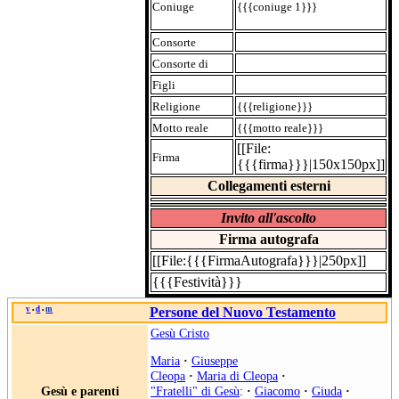
Coniuge
{{{coniuge 1}}}
Consorte
Consorte di
Figli
Religione
{{{religione}}}
Motto reale
{{{motto reale}}}
[[File:
Firma
{{{firma}}}|150x150px]]
Collegamenti esterni
Invito all'ascolto
Firma autografa
[[File:{{{FirmaAutografa}}}|250px]]
{{{Festività}}}
v
d
m
Persone del Nuovo Testamento
•
•
Gesù Cristo
Maria
·
Giuseppe
Cleopa
·
Maria di Cleopa
·
Gesù e parenti
"Fratelli" di Gesù
:
·
Giacomo
·
Giuda
·