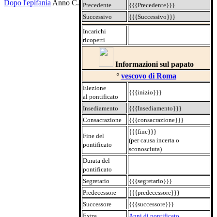
Dopo l'epifania
Anno C.
Precedente
{{{Precedente}}}
Successivo
{{{Successivo}}}
Incarichi
ricoperti
Informazioni sul papato
°
vescovo di Roma
Elezione
{{{inizio}}}
al pontificato
Insediamento
{{{Insediamento}}}
Consacrazione
{{{consacrazione}}}
{{{fine}}}
Fine del
(per causa incerta o
pontificato
sconosciuta)
Durata del
pontificato
Segretario
{{{segretario}}}
Predecessore
{{{predecessore}}}
Successore
{{{successore}}}
Extra
Anni di pontificato