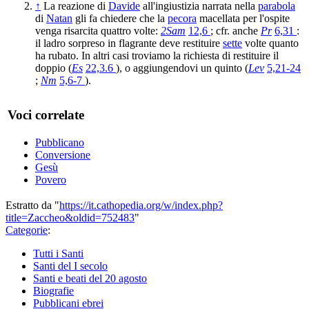
↑
La reazione di
Davide
all'ingiustizia narrata nella
parabola
di
Natan
gli fa chiedere che la
pecora
macellata per l'ospite
venga risarcita quattro volte:
2Sam
12,6
; cfr. anche
Pr
6,31
:
il ladro sorpreso in flagrante deve restituire
sette
volte quanto
ha rubato. In altri casi troviamo la richiesta di restituire il
doppio (
Es
22,3.6
), o aggiungendovi un quinto (
Lev
5,21-24
;
Nm
5,6-7
).
Voci correlate
Pubblicano
Conversione
Gesù
Povero
Estratto da "
https://it.cathopedia.org/w/index.php?
title=Zaccheo&oldid=752483
"
Categorie
:
Tutti i Santi
Santi del I secolo
Santi e beati del 20 agosto
Biografie
Pubblicani ebrei