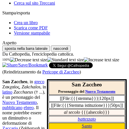
Cerca sul sito Treccani
Stampa/esporta
Crea un libro
Scarica come PDF
Versione stampabile
Aspetto
sposta nella barra laterale
nascondi
Da Cathopedia, l'enciclopedia cattolica.
100%
(Reindirizzamento da
Pericope di Zaccheo
)
San Zaccheo
, in
greco
San Zaccheo
Ζακχαίος
,
Zakchaíos
, in
Personaggio del
Nuovo Testamento
latino
Zacchaeus
(† ...),
è un personaggio del
[[File:{{{stemma}}}|120px]]
Nuovo Testamento
,
[[File:{{{Stemma istituzione}}}|50px]]
pubblicano
ebreo
. Il
al secolo
{{{alsecolo}}}
nome potrebbe essere
un diminutivo o
battezzato
deformazione di
Santo
Zaccaria
(
Zekharyah
in