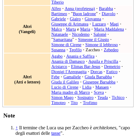
Tiberio
Alfeo
·
Anna (profetessa)
·
Barabba
·
Bartimeo
·
"
Buon ladrone
"
·
Diavolo
·
Gabriele
·
Giairo
·
Giovanna
·
Giuseppe di Arimatea
·
Lazzaro
·
Magi
·
Altri
Malco
·
Marta
e
Maria
·
Maria Maddalena
·
(Vangeli)
Natanaele
·
Nicodemo
·
Salomè
·
"
Samaritana
"
·
Simeone il Giusto
·
Simone di Cirene
·
Simone il lebbroso
·
Susanna
·
Teofilo
·
Zaccheo
·
Zebedeo
Agabo
·
Anania e Saffira
·
Anania di Damasco
·
Aquila e Priscilla
·
Aristarco
·
Elimas Bar-Jesus
·
Demetrio
·
Dionigi l'Areopagita
·
Dorcas
·
Eutico
·
Altri
Febe
·
Gamaliele
·
Giuda Barsabba
·
(Atti e lettere)
Giuda il Galileo
·
Giuseppe Barsabba
·
Lucio di Cirene
·
Lidia
·
Manaen
·
Maria madre di Marco
·
Sceva
·
Simon Mago
·
Sosipatro
·
Teuda
·
Tichico
·
Timoteo
·
Tito
·
Trofimo
Note
↑
Il termine che Luca usa per Zaccheo è
architelones
, "capo
degli esattori delle
tasse
".