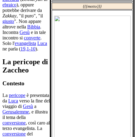
ebraico
), oppure
{{{motto}}}
potrebbe derivare da
Zakkay
, "il puro", "il
giusto
". Non appare
altrove nella
Bibbia
.
Incontra
Gesù
e in tale
incontro si
converte
.
Solo l'
evangelista
Luca
ne parla (
19,1-10
).
La pericope di
Zaccheo
Contesto
La
pericope
è presentata
da
Luca
verso la fine del
viaggio di
Gesù
a
Gerusalemme
, e illustra
il tema della
conversione
, così caro al
terzo evangelista. La
conversione
del