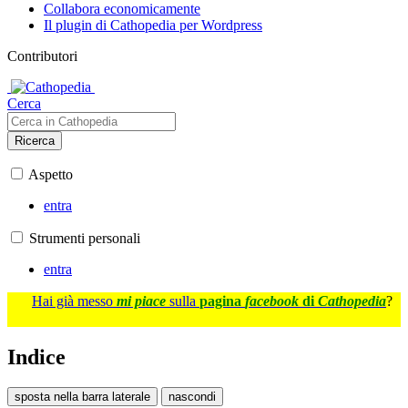
Collabora economicamente
Il plugin di Cathopedia per Wordpress
Contributori
Cerca
Ricerca
Aspetto
entra
Strumenti personali
entra
Hai già messo
mi piace
sulla
pagina
facebook
di
Cathopedia
?
Indice
sposta nella barra laterale
nascondi