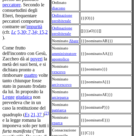
Ordinato
peccatore
. Secondo le
diacono
consuetudini degli
Ordinazione
Ebrei, frequentare
{{{O}}}
presbiterale
peccatori comportava
contrarre un'
impurità
Ordinazione
[[{{{aO}}}]]
(cfr.
Lc
5,30; 7,34; 15,2
presbiterale
).
Nominato
Abate
{{{nominatoAB}}}
Come frutto
Nominato
dell'incontro con Gesù,
amministratore
{{{nominatoAA}}}
Zaccheo dà ai
poveri
la
apostolico
metà dei suoi beni, e si
Nominato
{{{nominato}}}
dichiara pronto a
vescovo
rimborsare
quattro
volte
Nominato
tanto chiunque fosse
{{{nominatoA}}}
arcivescovo
stato in passato frodato
da lui. In proposito la
Nominato
{{{nominatoAE}}}
Legge
giudaica
non
arcieparca
prevedeva che in un
Nominato
{{{nominatoP}}}
caso la restituzione del
patriarca
[
2
]
quadruplo (
Es
21,37
)
Nominato
e la legge romana la
{{{nominatoE}}}
eparca
imponeva solo per tutti i
Consacrazione
furta manifesta
("furti
{{{C}}}
vescovile