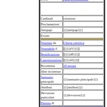
Cardinali
creazioni
Proclamazioni
Antipapi
{{{antipapi}}}
Eventi
Venerato
da
Chiesa cattolica
Venerabile
il
[[{{{aV}}}]]
Beatificazione
[[{{{aB}}}]]
Canonizzazione
[[{{{aS}}}]]
Ricorrenza
20 agosto
Altre ricorrenze
Santuario
{{{santuario principale}}}
principale
Attributi
{{{attributi}}}
Devozioni
{{{devozioni}}}
particolari
Patrono
di