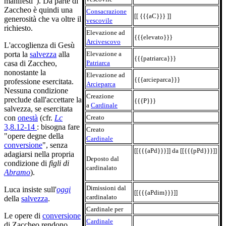
manifesti"). Da parte di
Zaccheo è quindi una
Consacrazione
[[ {{{aC}}} ]]
generosità che va oltre il
vescovile
richiesto.
Elevazione ad
{{{elevato}}}
Arcivescovo
L'accoglienza di Gesù
Elevazione a
porta la
salvezza
alla
{{{patriarca}}}
Patriarca
casa di Zaccheo,
nonostante la
Elevazione ad
{{{arcieparca}}}
professione esercitata.
Arcieparca
Nessuna condizione
Creazione
preclude dall'accettare la
{{{P}}}
a
Cardinale
salvezza, se esercitata
Creato
con
onestà
(cfr.
Lc
3,8.12-14
: bisogna fare
Creato
"opere degne della
Cardinale
conversione
", senza
[[{{{aPd}}}]] da [[{{{pPd}}}]]
adagiarsi nella propria
Deposto dal
condizione di
figli di
cardinalato
Abramo
).
Dimissioni dal
Luca insiste sull'
oggi
[[{{{aPdim}}}]]
cardinalato
della
salvezza
.
Cardinale per
Le opere di
conversione
Cardinale
di Zaccheo rendono