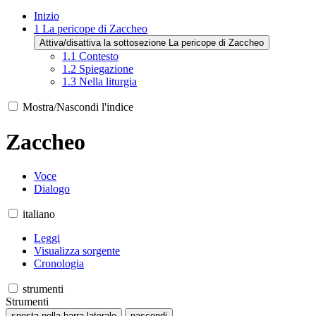
Inizio
1
La pericope di Zaccheo
Attiva/disattiva la sottosezione La pericope di Zaccheo
1.1
Contesto
1.2
Spiegazione
1.3
Nella liturgia
Mostra/Nascondi l'indice
Zaccheo
Voce
Dialogo
italiano
Leggi
Visualizza sorgente
Cronologia
strumenti
Strumenti
sposta nella barra laterale
nascondi