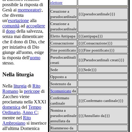
elettore
possibile la risposta di
Gesù ai
mormoratori
:,
Creazione a
{{{pseudocardinale}}}
che diventa
pseudocardinale
un'
esortazione
alla
Creazione a
comunità
ad
accogliere
pseudocardinale
il
dono
della salvezza,
Eletto Antipapa
{{{antipapa}}}
senza mai dimenticare
che il dono di Dio, che
Consacrazione
{{{Consacrazione}}}
per iniziativa di Dio
Fine pontificato
{{{Fine pontificato}}}
giunge all'uomo, esige
Pseudocardinali
la risposta dell'
uomo
{{{Pseudocardinali creati}}}
creati
stesso.
Sede
{{{Sede}}}
Nella liturgia
Opposto a
Sostenuto da
Nella
liturgia
di
Rito
Scomunicato
da
Romano
la
pericope
di
Zaccheo viene
Confermato
{{{Confermato cardinale}}}
proclamata nella XXXI
cardinale
domenica
del
Tempo
Nomina a
Ordinario
,
Anno C
;
pseudocardinale
{{{Annullato da}}}
mentre nel
Rito
annullata da
Ambrosiano
si inserisce
Riammesso da
all'ultima Domenica