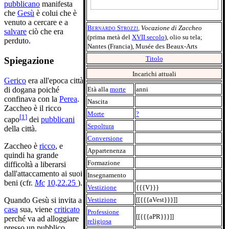
pubblicano
manifesta
che
Gesù
è colui che è
venuto a cercare e a
Bernardo Strozzi
,
Vocazione di Zaccheo
salvare
ciò che era
(prima metà del
XVII secolo
), olio su tela;
perduto.
Nantes (Francia), Musée des Beaux-Arts
Titolo
Spiegazione
Incarichi attuali
Gerico
era all'epoca città
di dogana poiché
Età alla
morte
anni
confinava con la
Perea
.
Nascita
Zaccheo è il ricco
Morte
?
[
1
]
capo
dei
pubblicani
Sepoltura
della città.
Conversione
Zaccheo è
ricco
, e
Appartenenza
quindi ha grande
Formazione
difficoltà a liberarsi
dall'attaccamento ai suoi
Insegnamento
beni (cfr.
Mc
10,22.25
).
Vestizione
{{{V}}}
Vestizione
[[{{{aVest}}}]]
Quando Gesù si invita a
casa
sua, viene
criticato
Professione
[[{{{aPR}}}]]
perché va ad alloggiare
religiosa
presso un pubblico