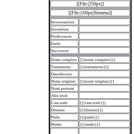
[[File:|250px]]
[[File:|100px|Stemma]]
Incoronazione
Investitura
Predecessore
Erede
Successore
Nome completo
{{{nome completo}}}
Trattamento
{{{trattamento}}}
Onorificenze
Nome templare
{{{nome templare}}}
Nomi postumi
Altri titoli
Casa reale
{{{casa reale}}}
Dinastia
{{{dinastia}}}
Padre
{{{padre}}}
Madre
{{{madre}}}