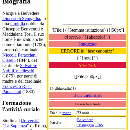
Biografia
Nacque a Belvedere,
Diocesi di Senigallia
, in
una
famiglia
nobile, da
Giuseppe Benvenuti e
[[File:{{{Stemma istituzione}}}|50px]]
Maddalena Tosi. Il suo
al secolo
{{{alsecolo}}}
nome è indicato anche
battezzato
come Giantonio (1706);
prozio del cardinale
ERRORE in "fase canonizz"
Niccola Paracciani
{{{note}}}
Clarelli
(1844), del
{{{motto}}}
cardinale
Salvatore
Nobili Vitelleschi
(1875), per parte di
[[File:|250px]]
madre e del cardinale
Francesco Ricci
{{{didascalia}}}
Paracciani
(1880).
Titolo cardinalizio
Formazione
Incarichi attuali
l'attività curiale
Età alla
morte
73 anni
Belvedere
Studiò all'
Università
Nascita
16 maggio
1765
"La Sapienza"
di Roma,