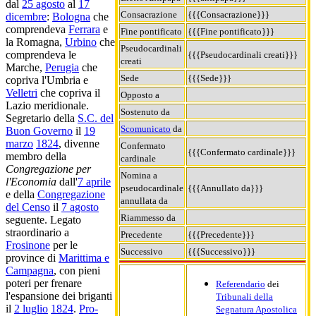
dal
25 agosto
al
17
Consacrazione
{{{Consacrazione}}}
dicembre
:
Bologna
che
comprendeva
Ferrara
e
Fine pontificato
{{{Fine pontificato}}}
la Romagna,
Urbino
che
Pseudocardinali
comprendeva le
{{{Pseudocardinali creati}}}
creati
Marche,
Perugia
che
Sede
{{{Sede}}}
copriva l'Umbria e
Velletri
che copriva il
Opposto a
Lazio meridionale.
Sostenuto da
Segretario della
S.C. del
Scomunicato
da
Buon Governo
il
19
marzo
1824
, divenne
Confermato
{{{Confermato cardinale}}}
membro della
cardinale
Congregazione per
Nomina a
l'Economia
dall'
7 aprile
pseudocardinale
{{{Annullato da}}}
e della
Congregazione
annullata da
del Censo
il
7 agosto
Riammesso da
seguente. Legato
straordinario a
Precedente
{{{Precedente}}}
Frosinone
per le
Successivo
{{{Successivo}}}
province di
Marittima e
Campagna
, con pieni
poteri per frenare
Referendario
dei
l'espansione dei briganti
Tribunali della
il
2 luglio
1824
.
Pro-
Segnatura Apostolica