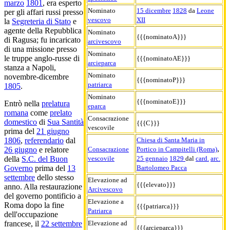
marzo
1801
, era esperto
Nominato
15 dicembre
1828
da
Leone
per gli affari russi presso
vescovo
XII
la
Segreteria di Stato
e
agente della Repubblica
Nominato
{{{nominatoA}}}
di Ragusa; fu incaricato
arcivescovo
di una missione presso
Nominato
le truppe anglo-russe di
{{{nominatoAE}}}
arcieparca
stanza a Napoli,
Nominato
novembre-dicembre
{{{nominatoP}}}
patriarca
1805
.
Nominato
{{{nominatoE}}}
Entrò nella
prelatura
eparca
romana
come
prelato
Consacrazione
domestico
di
Sua Santità
{{{C}}}
vescovile
prima del
21 giugno
Chiesa di Santa Maria in
1806
,
referendario
dal
,
Consacrazione
Portico in Campitelli (Roma)
26 giugno
e relatore
vescovile
25 gennaio
1829
dal
card.
arc.
della
S.C. del Buon
Bartolomeo Pacca
Governo
prima del
13
settembre
dello stesso
Elevazione ad
{{{elevato}}}
anno. Alla restaurazione
Arcivescovo
del governo pontificio a
Elevazione a
Roma dopo la fine
{{{patriarca}}}
Patriarca
dell'occupazione
Elevazione ad
francese, il
22 settembre
{{{arcieparca}}}