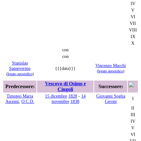
IV
V
VI
VII
VIII
IX
X
con
con
Stanislao
Vincenzo Macchi
Sanseverino
{{{data}}}
(
legato apostolico
)
(
legato apostolico
)
Vescovo di Osimo e
Predecessore:
Successore:
Cingoli
Timoteo Maria
15 dicembre
1828
-
14
Giovanni Soglia
I
Ascensi
,
O.C.D.
novembre
1838
Ceroni
II
III
IV
V
VI
VII