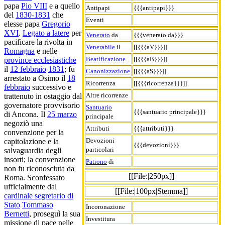
papa
Pio VIII
e a quello
Antipapi
{{{antipapi}}}
del
1830-1831
che
Eventi
elesse papa
Gregorio
XVI
.
Legato a latere
per
Venerato
da
{{{venerato da}}}
pacificare la rivolta in
Venerabile
il
[[{{{aV}}}]]
Romagna
e nelle
Beatificazione
[[{{{aB}}}]]
province ecclesiastiche
il
12 febbraio
1831
; fu
Canonizzazione
[[{{{aS}}}]]
arrestato a Osimo il
18
Ricorrenza
[[{{{ricorrenza}}}]]
febbraio
successivo e
Altre ricorrenze
trattenuto in ostaggio dal
governatore provvisorio
Santuario
{{{santuario principale}}}
di Ancona. Il
25 marzo
principale
negoziò una
Attributi
{{{attributi}}}
convenzione per la
Devozioni
capitolazione e la
{{{devozioni}}}
particolari
salvaguardia degli
insorti; la convenzione
Patrono
di
non fu riconosciuta da
[[File:|250px]]
Roma. Sconfessato
ufficialmente dal
[[File:|100px|Stemma]]
cardinale segretario di
Stato
Tommaso
Incoronazione
Bernetti
, proseguì la sua
Investitura
missione di pace nelle