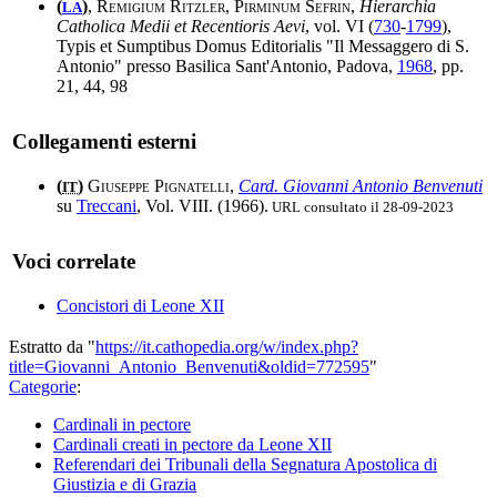
(
)
,
Remigium Ritzler, Pirminum Sefrin
,
Hierarchia
LA
Catholica Medii et Recentioris Aevi
, vol. VI (
730
-
1799
),
Typis et Sumptibus Domus Editorialis "Il Messaggero di S.
Antonio" presso Basilica Sant'Antonio, Padova,
1968
, pp.
21, 44, 98
Collegamenti esterni
(
)
Giuseppe Pignatelli
,
Card. Giovanni Antonio Benvenuti
IT
su
Treccani
, Vol. VIII. (1966).
URL consultato il 28-09-2023
Voci correlate
Concistori di Leone XII
Estratto da "
https://it.cathopedia.org/w/index.php?
title=Giovanni_Antonio_Benvenuti&oldid=772595
"
Categorie
:
Cardinali in pectore
Cardinali creati in pectore da Leone XII
Referendari dei Tribunali della Segnatura Apostolica di
Giustizia e di Grazia