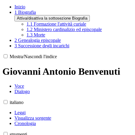
Inizio
1
Biografia
Attiva/disattiva la sottosezione Biografia
1.1
Formazione l'attività curiale
1.2
Ministero cardinalizio ed episcopale
1.3
Morte
2
Genealogia episcopale
3
Successione degli incarichi
Mostra/Nascondi l'indice
Giovanni Antonio Benvenuti
Voce
Dialogo
italiano
Leggi
Visualizza sorgente
Cronologia
strumenti