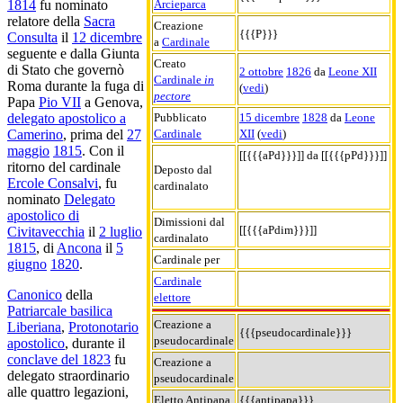
Arcieparca
1814
fu nominato
relatore della
Sacra
Creazione
{{{P}}}
Consulta
il
12 dicembre
a
Cardinale
seguente e dalla Giunta
Creato
di Stato che governò
2 ottobre
1826
da
Leone XII
Cardinale
in
Roma durante la fuga di
(
vedi
)
pectore
Papa
Pio VII
a Genova,
Pubblicato
15 dicembre
1828
da
Leone
delegato apostolico a
Cardinale
XII
(
vedi
)
Camerino
, prima del
27
maggio
1815
. Con il
[[{{{aPd}}}]] da [[{{{pPd}}}]]
ritorno del cardinale
Deposto dal
Ercole Consalvi
, fu
cardinalato
nominato
Delegato
apostolico di
Dimissioni dal
[[{{{aPdim}}}]]
Civitavecchia
il
2 luglio
cardinalato
1815
, di
Ancona
il
5
Cardinale per
giugno
1820
.
Cardinale
Canonico
della
elettore
Patriarcale basilica
Creazione a
Liberiana
,
Protonotario
{{{pseudocardinale}}}
pseudocardinale
apostolico
, durante il
conclave del 1823
fu
Creazione a
delegato straordinario
pseudocardinale
alle quattro legazioni,
Eletto Antipapa
{{{antipapa}}}