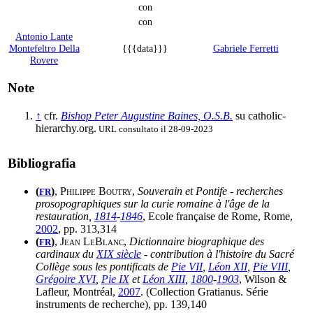
con
con
Antonio Lante
Montefeltro Della
{{{data}}}
Gabriele Ferretti
Rovere
Note
↑
cfr.
Bishop Peter Augustine Baines, O.S.B.
su catholic-
hierarchy.org.
URL consultato il 28-09-2023
Bibliografia
(
)
,
Philippe Boutry
,
Souverain et Pontife
-
recherches
FR
prosopographiques sur la curie romaine à l'âge de la
restauration,
1814
-
1846
, Ecole française de Rome, Rome,
2002
, pp. 313,314
(
)
,
Jean LeBlanc
,
Dictionnaire biographique des
FR
cardinaux du
XIX siècle
-
contribution à l'histoire du Sacré
Collège sous les pontificats de
Pie VII
,
Léon XII
,
Pie VIII
,
Grégoire XVI
,
Pie IX
et
Léon XIII
,
1800
-
1903
, Wilson &
Lafleur, Montréal,
2007
. (Collection Gratianus. Série
instruments de recherche), pp. 139,140