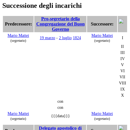
Successione degli incarichi
Pro-segretario della
Predecessore:
Congregazione del Buon
Successore:
Governo
Mario Mattei
Mario Mattei
19 marzo
-
2 luglio
1824
I
(segretario)
(segretario)
II
III
IV
V
VI
VII
VIII
IX
X
con
con
Mario Mattei
Mario Mattei
{{{data}}}
(segretario)
(segretario)
Delegato apostolico di