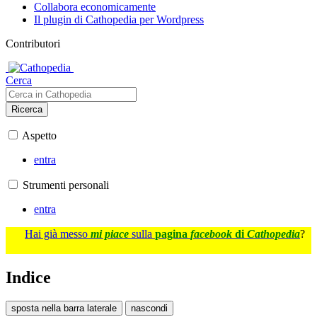
Collabora economicamente
Il plugin di Cathopedia per Wordpress
Contributori
Cerca
Ricerca
Aspetto
entra
Strumenti personali
entra
Hai già messo
mi piace
sulla
pagina
facebook
di
Cathopedia
?
Indice
sposta nella barra laterale
nascondi