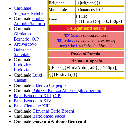
Religione
{{{religione}}}
Cardinale
Motto reale
{{{motto reale}}}
Scipione Rebiba
[[File:
Cardinale
Giulio
Firma
{{{firma}}}|150x150px]]
Antonio Santorio
Collegamenti esterni
Cardinale
Girolamo
(
)
Scheda
su
gcatholic.org
EN
Bernerio
,
O.P.
(
)
Scheda
su
catholic-hierarchy.org
EN
Arcivescovo
(
)
Scheda
su
Salvador Miranda
EN
Galeazzo
Invito all'ascolto
Sanvitale
Cardinale
Firma autografa
Ludovico
[[File:{{{FirmaAutografa}}}|250px]]
Ludovisi
{{{Festività}}}
Cardinale
Luigi
Caetani
Cardinale
Ulderico Carpegna
Cardinale
Paluzzo Paluzzi Altieri degli Albertoni
Papa Benedetto XIII
,
O.P.
Papa Benedetto XIV
Papa Clemente XIII
Cardinale
Giovanni Carlo Boschi
Cardinale
Bartolomeo Pacca
Cardinale
Giovanni Antonio Benvenuti