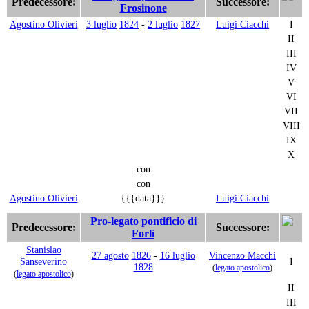
Predecessore:
Successore:
Frosinone
Agostino Olivieri
3 luglio
1824
-
2 luglio
1827
Luigi Ciacchi
I
II
III
IV
V
VI
VII
VIII
IX
X
con
con
Agostino Olivieri
{{{data}}}
Luigi Ciacchi
Pro-legato pontificio di
Predecessore:
Successore:
Forlì
Stanislao
27 agosto
1826
-
16 luglio
Vincenzo Macchi
Sanseverino
I
1828
(
legato apostolico
)
(
legato apostolico
)
II
III