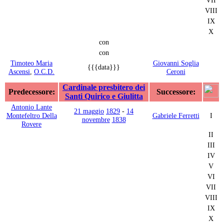
VIII
IX
X
con
con
Timoteo Maria
Giovanni Soglia
{{{data}}}
Ascensi
,
O.C.D.
Ceroni
Cardinale presbitero dei
Predecessore:
Successore:
Santi Quirico e Giulitta
Antonio Lante
21 maggio
1829
-
14
Montefeltro Della
Gabriele Ferretti
I
novembre
1838
Rovere
II
III
IV
V
VI
VII
VIII
IX
X