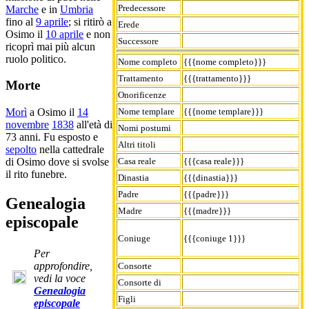
Predecessore
Marche
e in
Umbria
fino al
9 aprile
; si ritirò a
Erede
Osimo il
10 aprile
e non
Successore
ricoprì mai più alcun
ruolo politico.
Nome completo
{{{nome completo}}}
Trattamento
{{{trattamento}}}
Morte
Onorificenze
Nome templare
{{{nome templare}}}
Morì
a Osimo il
14
novembre
1838
all'età di
Nomi postumi
73 anni. Fu esposto e
Altri titoli
sepolto
nella cattedrale
Casa reale
{{{casa reale}}}
di Osimo dove si svolse
il rito funebre.
Dinastia
{{{dinastia}}}
Padre
{{{padre}}}
Genealogia
Madre
{{{madre}}}
episcopale
Coniuge
{{{coniuge 1}}}
Per
approfondire,
Consorte
vedi la voce
Consorte di
Genealogia
Figli
episcopale