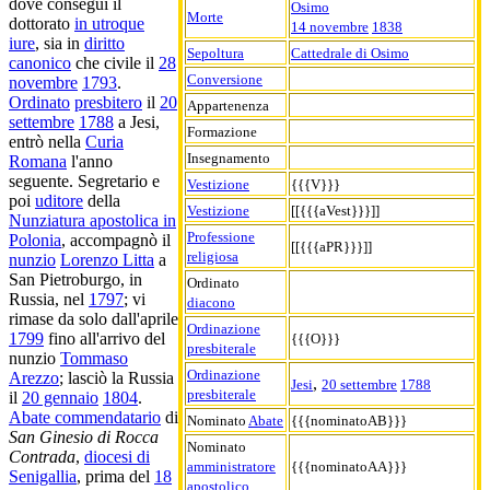
dove conseguì il
Osimo
Morte
dottorato
in utroque
14 novembre
1838
iure
, sia in
diritto
Sepoltura
Cattedrale di Osimo
canonico
che civile il
28
Conversione
novembre
1793
.
Ordinato
presbitero
il
20
Appartenenza
settembre
1788
a Jesi,
Formazione
entrò nella
Curia
Insegnamento
Romana
l'anno
seguente. Segretario e
Vestizione
{{{V}}}
poi
uditore
della
Vestizione
[[{{{aVest}}}]]
Nunziatura apostolica in
Professione
Polonia
, accompagnò il
[[{{{aPR}}}]]
religiosa
nunzio
Lorenzo Litta
a
San Pietroburgo, in
Ordinato
Russia, nel
1797
; vi
diacono
rimase da solo dall'aprile
Ordinazione
1799
fino all'arrivo del
{{{O}}}
presbiterale
nunzio
Tommaso
Ordinazione
Arezzo
; lasciò la Russia
,
Jesi
20 settembre
1788
presbiterale
il
20 gennaio
1804
.
Abate commendatario
di
Nominato
Abate
{{{nominatoAB}}}
San Ginesio di Rocca
Nominato
Contrada
,
diocesi di
amministratore
{{{nominatoAA}}}
Senigallia
, prima del
18
apostolico