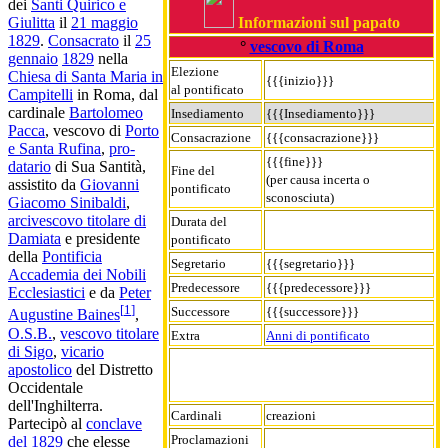
dei
Santi Quirico e
Informazioni sul papato
Giulitta
il
21 maggio
1829
.
Consacrato
il
25
°
vescovo di Roma
gennaio
1829
nella
Elezione
Chiesa di Santa Maria in
{{{inizio}}}
al pontificato
Campitelli
in Roma, dal
cardinale
Bartolomeo
Insediamento
{{{Insediamento}}}
Pacca
, vescovo di
Porto
Consacrazione
{{{consacrazione}}}
e Santa Rufina
,
pro-
{{{fine}}}
datario
di Sua Santità,
Fine del
(per causa incerta o
assistito da
Giovanni
pontificato
sconosciuta)
Giacomo Sinibaldi
,
arcivescovo titolare di
Durata del
Damiata
e presidente
pontificato
della
Pontificia
Segretario
{{{segretario}}}
Accademia dei Nobili
Predecessore
{{{predecessore}}}
Ecclesiastici
e da
Peter
[
1
]
Successore
{{{successore}}}
Augustine Baines
,
O.S.B.
,
vescovo titolare
Extra
Anni di pontificato
di Sigo
,
vicario
apostolico
del Distretto
Occidentale
dell'Inghilterra.
Cardinali
creazioni
Partecipò al
conclave
Proclamazioni
del 1829
che elesse