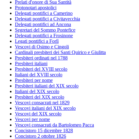
Prelati d'onore di Sua Santità
Protonotari apostolici
Delegati pontifici a Camerino
Delegati pontifici a Civitavecchia
Delegati pontifici ad Ancona
Segretari del Sommo Pontefice
Delegati pontifici a Frosinone
Legati pontifici a Forlì
Vescovi di Osimo e Cingoli
Cardinali presbiteri dei Santi Quirico e Giulitta
Presbiteri ordinati nel 1788
Presbiteri italiani
Presbiteri del XVIII secolo
Italiani del XVIII secolo
Presbiteri per nome
Presbiteri italiani del XIX secolo
Italiani del XIX secolo
Presbiteri del XIX secolo
Vescovi consacrati nel 1829
Vescovi italiani del XIX secolo
Vescovi del XIX secolo
Vescovi per nome
Vescovi consacrati da Bartolomeo Pacca
Concistoro 15 dicembre 1828
Concistoro 2 ottobre 1826