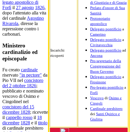
legato apostolico di
di Giustizia e di Grazia
Forlì
il
27 agosto
1826
,
Prelato d'onore di Sua
dopo l'attentato alla vita
Santità
del cardinale
Agostino
Protonotario
Rivarola
, diresse la
apostolico
repressione contro i
Delegato pontificio
a
carbonari.
Camerino
Delegato pontificio
a
Ministero
Civitavecchia
Incarichi
Delegato pontificio
ad
cardinalizio ed
ricoperti
Ancona
episcopale
Pro-segretario della
Congregazione del
Fu creato
cardinale
Buon Governo
riservato
"in pectore"
da
Delegato pontificio
a
Pio VII nel
concistoro
Frosinone
del 2 ottobre 1826
;
Pro-legato pontificio
a
pubblicato e nominato
Forlì
vescovo di Osimo e
Vescovo
di
Osimo e
Cingolinel nel
Cingoli
concistoro del 15
Cardinale presbitero
dicembre 1828
; ricevette
dei
Santi Quirico e
il
cappello rosso
il
18
Giulitta
dicembre
1828
e il
titolo
di cardinale presbitero