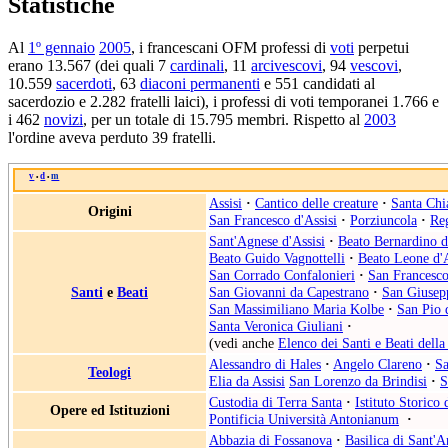
Statistiche
Al
1º gennaio
2005
, i francescani OFM professi di
voti
perpetui
erano 13.567 (dei quali 7
cardinali
, 11
arcivescovi
, 94
vescovi
,
10.559
sacerdoti
, 63
diaconi permanenti
e 551 candidati al
sacerdozio e 2.282 fratelli laici), i professi di voti temporanei 1.766 e
i 462
novizi
, per un totale di 15.795 membri. Rispetto al
2003
l'ordine aveva perduto 39 fratelli.
v
d
m
•
•
Assisi
·
Cantico delle creature
·
Santa Chia
Origini
San Francesco d'Assisi
·
Porziuncola
·
Reg
Sant'Agnese d'Assisi
·
Beato Bernardino d
Beato Guido Vagnottelli
·
Beato Leone d'A
San Corrado Confalonieri
·
San Francesc
Santi
e
Beati
San Giovanni da Capestrano
·
San Giusep
San Massimiliano Maria Kolbe
·
San Pio 
Santa Veronica Giuliani
·
(vedi anche
Elenco dei Santi e Beati della
Alessandro di Hales
·
Angelo Clareno
·
Sa
Teologi
Elia da Assisi
San Lorenzo da Brindisi
·
S
Custodia di Terra Santa
·
Istituto Storico
Opere ed Istituzioni
Pontificia Università Antonianum
·
Abbazia di Fossanova
·
Basilica di Sant'A