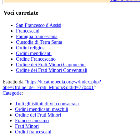
Voci correlate
San Francesco d'Assisi
Francescani
Famiglia francescana
Custodia di Terra Santa
Ordini religiosi
Ordini mendicanti
Ordine Francescano
Ordine dei Frati Minori Cappuccini
Ordine dei Frati Minori Conventuali
Estratto da "
https://it.cathopedia.org/w/index.php?
title=Ordine_dei_Frati_Minori&oldid=770401
"
Categorie
:
Tutti gli istituti di vita consacrata
Ordini mendicanti maschili
Ordine dei Frati Minori
Francescanesimo
Frati Minori
Ordini francescani