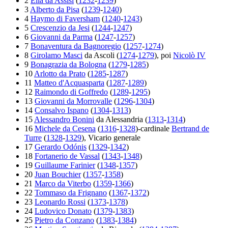
2
Elia da Assisi
(
1232
-
1239
)
3
Alberto da Pisa
(
1239
-
1240
)
4
Haymo di Faversham
(
1240
-
1243
)
5
Crescenzio da Jesi
(
1244
-
1247
)
6
Giovanni da Parma
(
1247
-
1257
)
7
Bonaventura da Bagnoregio
(
1257
-
1274
)
8
Girolamo Masci
da Ascoli (
1274
-
1279
), poi
Nicolò IV
9
Bonagrazia da Bologna
(
1279
-
1285
)
10
Arlotto da Prato
(
1285
-
1287
)
11
Matteo d'Acquasparta
(
1287
-
1289
)
12
Raimondo di Goffredo
(
1289
-
1295
)
13
Giovanni da Morrovalle
(
1296
-
1304
)
14
Consalvo Ispano
(
1304
-
1313
)
15
Alessandro Bonini
da Alessandria (
1313
-
1314
)
16
Michele da Cesena
(
1316
-
1328
)-cardinale
Bertrand de
Turre
(
1328
-
1329
), Vicario generale
17
Gerardo Odónis
(
1329
-
1342
)
18
Fortanerio de Vassal
(
1343
-
1348
)
19
Guillaume Farinier
(
1348
-
1357
)
20
Juan Bouchier
(
1357
-
1358
)
21
Marco da Viterbo
(
1359
-
1366
)
22
Tommaso da Frignano
(
1367
-
1372
)
23
Leonardo Rossi
(
1373
-
1378
)
24
Ludovico Donato
(
1379
-
1383
)
25
Pietro da Conzano
(
1383
-
1384
)