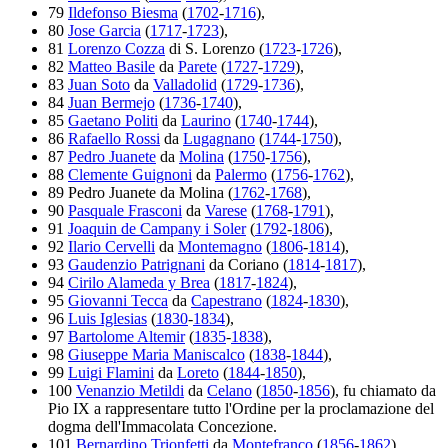
79
Ildefonso Biesma
(
1702
-
1716
),
80
Jose Garcia
(
1717
-
1723
),
81
Lorenzo Cozza
di S. Lorenzo (
1723
-
1726
),
82
Matteo Basile
da
Parete
(
1727
-
1729
),
83
Juan Soto
da
Valladolid
(
1729
-
1736
),
84
Juan Bermejo
(
1736
-
1740
),
85
Gaetano Politi
da
Laurino
(
1740
-
1744
),
86
Rafaello Rossi
da
Lugagnano
(
1744
-
1750
),
87
Pedro Juanete
da
Molina
(
1750
-
1756
),
88
Clemente Guignoni
da
Palermo
(
1756
-
1762
),
89 Pedro Juanete da Molina (
1762
-
1768
),
90
Pasquale Frasconi
da
Varese
(
1768
-
1791
),
91
Joaquin de Campany i Soler
(
1792
-
1806
),
92
Ilario Cervelli
da
Montemagno
(
1806
-
1814
),
93
Gaudenzio Patrignani
da Coriano (
1814
-
1817
),
94
Cirilo Alameda y Brea
(
1817
-
1824
),
95
Giovanni Tecca
da
Capestrano
(
1824
-
1830
),
96
Luis Iglesias
(
1830
-
1834
),
97
Bartolome Altemir
(
1835
-
1838
),
98
Giuseppe Maria Maniscalco
(
1838
-
1844
),
99
Luigi Flamini
da
Loreto
(
1844
-
1850
),
100
Venanzio Metildi
da
Celano
(
1850
-
1856
), fu chiamato da
Pio IX a rappresentare tutto l'Ordine per la proclamazione del
dogma dell'Immacolata Concezione.
101
Bernardino Trionfetti
da
Montefranco
(
1856
-
1862
),