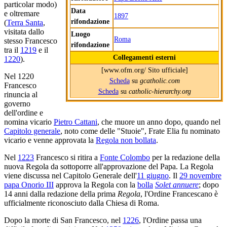
particolar modo)
Data
e oltremare
1897
rifondazione
(
Terra Santa
,
visitata dallo
Luogo
Roma
stesso Francesco
rifondazione
tra il
1219
e il
Collegamenti esterni
1220
).
[www.ofm.org/ Sito ufficiale]
Nel 1220
Scheda
su
gcatholic.com
Francesco
Scheda
su
catholic-hierarchy.org
rinuncia al
governo
dell'ordine e
nomina vicario
Pietro Cattani
, che muore un anno dopo, quando nel
Capitolo generale
, noto come delle "Stuoie", Frate Elia fu nominato
vicario e venne approvata la
Regola non bollata
.
Nel
1223
Francesco si ritira a
Fonte Colombo
per la redazione della
nuova Regola da sottoporre all'approvazione del Papa. La Regola
viene discussa nel Capitolo Generale dell'
11 giugno
. Il
29 novembre
papa Onorio III
approva la Regola con la
bolla
Solet annuere
; dopo
14 anni dalla redazione della prima
Regola
, l'Ordine Francescano è
ufficialmente riconosciuto dalla Chiesa di Roma.
Dopo la morte di San Francesco, nel
1226
, l'Ordine passa una