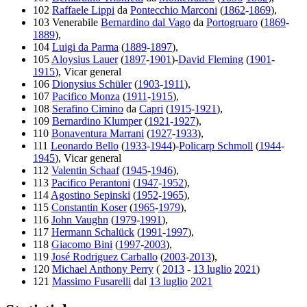
102
Raffaele Lippi
da
Pontecchio Marconi
(
1862
-
1869
),
103 Venerabile
Bernardino dal Vago
da
Portogruaro
(
1869
-
1889
),
104
Luigi da Parma
(
1889
-
1897
),
105
Aloysius Lauer
(
1897
-
1901
)-
David Fleming
(
1901
-
1915
), Vicar general
106
Dionysius Schüler
(
1903
-
1911
),
107
Pacifico Monza
(
1911
-
1915
),
108
Serafino Cimino
da
Capri
(
1915
-
1921
),
109
Bernardino Klumper
(
1921
-
1927
),
110
Bonaventura Marrani
(
1927
-
1933
),
111
Leonardo Bello
(
1933
-
1944
)-
Policarp Schmoll
(
1944
-
1945
), Vicar general
112
Valentin Schaaf
(
1945
-
1946
),
113
Pacifico Perantoni
(
1947
-
1952
),
114
Agostino Sepinski
(
1952
-
1965
),
115
Constantin Koser
(
1965
-
1979
),
116
John Vaughn
(
1979
-
1991
),
117
Hermann Schalück
(
1991
-
1997
),
118
Giacomo Bini
(
1997
-
2003
),
119
José Rodriguez Carballo
(
2003
-
2013
),
120
Michael Anthony Perry
(
2013
-
13 luglio
2021
)
121
Massimo Fusarelli
dal
13 luglio
2021