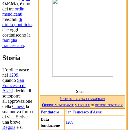
O.F.M.
), è uno
dei tre
ordini
mendicanti
maschili
di
diritto pontificio
,
che oggi
costituiscono la
famiglia
francescana
.
Storia
L'ordine nasce
nel
1209
,
quando
San
Francesco di
Assisi
decide di
Stemma
sottoporre
Istituto di vita consacrata
all'approvazione
Ordine mendicante
maschile
di
diritto pontificio
della
Chiesa
la
sua nuova forma
Fondatore
San Francesco d'Assisi
di vita. Scrive
Data
una breve
1209
fondazione
Regola
e si