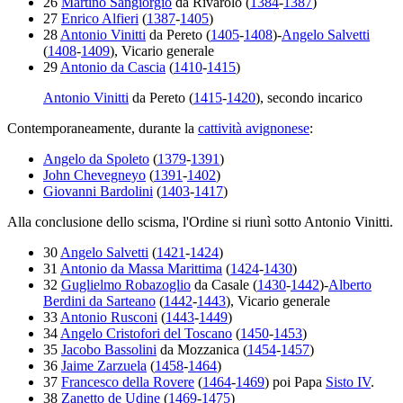
26
Martino Sangiorgio
da Rivarolo (
1384
-
1387
)
27
Enrico Alfieri
(
1387
-
1405
)
28
Antonio Vinitti
da Pereto (
1405
-
1408
)-
Angelo Salvetti
(
1408
-
1409
), Vicario generale
29
Antonio da Cascia
(
1410
-
1415
)
Antonio Vinitti
da Pereto (
1415
-
1420
), secondo incarico
Contemporaneamente, durante la
cattività avignonese
:
Angelo da Spoleto
(
1379
-
1391
)
John Chevegneyo
(
1391
-
1402
)
Giovanni Bardolini
(
1403
-
1417
)
Alla conclusione dello scisma, l'Ordine si riunì sotto Antonio Vinitti.
30
Angelo Salvetti
(
1421
-
1424
)
31
Antonio da Massa Marittima
(
1424
-
1430
)
32
Guglielmo Robazoglio
da Casale (
1430
-
1442
)-
Alberto
Berdini da Sarteano
(
1442
-
1443
), Vicario generale
33
Antonio Rusconi
(
1443
-
1449
)
34
Angelo Cristofori del Toscano
(
1450
-
1453
)
35
Jacobo Bassolini
da Mozzanica (
1454
-
1457
)
36
Jaime Zarzuela
(
1458
-
1464
)
37
Francesco della Rovere
(
1464
-
1469
) poi Papa
Sisto IV
.
38
Zanetto de Udine
(
1469
-
1475
)