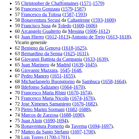
55
Christopher de Chaffontaines
(
1571
-
1579
)
56
Francesco Gonzaga
(
1579
-
1587
)
57
Francesco da Tolosa
(
1587
-
1593
)
58
Bonaventura Secusi
da
Caltagirone
(
1593
-
1600
)
59
Francisco Susa
da
Toledo
(
1600
-
1606
)
60
Arcangelo Gualterio
da
Messina
(
1606
-
1612
)
61
Juan Hierro
(
1612
-
1613
)-
Antonio de Trejo
(
1613
-
1618
),
Vicario generale
62
Benigno da Genova
(
1618
-
1625
),
63
Bernardino da Senna
(
1625
-
1631
),
64
Giovanni Battista da Campania
(
1633
-
1639
),
65
Juan Marinero
da
Madrid
(
1639
-
1645
),
66
Giovanni Mazzara
,
1645
-
1648
,
67
Pedro Manero
(
1651
-
1655
),
68
Michaelangelo Buongiorno
da
Sambuca
(
1658
-
1664
),
69
Ildefonso Salizanes
(
1664
-
1670
),
70
Francesco Maria Rhini
(
1670
-
1674
),
71
Francesco Maria Nicolis
(
1674
-
1676
),
72
Jose Ximenes Samaniego
(
1676
-
1682
),
73
Pietro Marini Sormani
(
1682
-
1688
),
74
Marcos de Zarzosa
(
1688
-
1690
),
75
Juan Aluin
(
1690
-
1694
),
76
Bonaventura Pomerio
da
Taverna
(
1694
-
1697
),
77
Matteo da Santo Stefano
(
1697
-
1700
),
78
Luis Torres
(
1700
-
1701
),