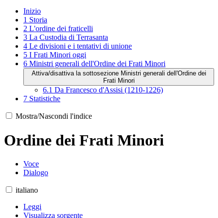
Inizio
1
Storia
2
L'ordine dei fraticelli
3
La Custodia di Terrasanta
4
Le divisioni e i tentativi di unione
5
I Frati Minori oggi
6
Ministri generali dell'Ordine dei Frati Minori
Attiva/disattiva la sottosezione Ministri generali dell'Ordine dei
Frati Minori
6.1
Da Francesco d'Assisi (1210-1226)
7
Statistiche
Mostra/Nascondi l'indice
Ordine dei Frati Minori
Voce
Dialogo
italiano
Leggi
Visualizza sorgente