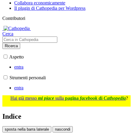
Collabora economicamente
Il plugin di Cathopedia per Wordpress
Contributori
Cerca
Ricerca
Aspetto
entra
Strumenti personali
entra
Hai già messo
mi piace
sulla
pagina
facebook
di
Cathopedia
?
Indice
sposta nella barra laterale
nascondi