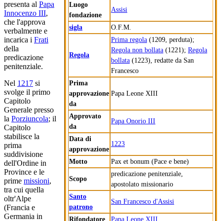
presenta al
Papa
Luogo
Assisi
Innocenzo III
,
fondazione
che l'approva
sigla
O.F.M.
verbalmente e
Prima regola
(1209, perduta);
incarica i
Frati
della
Regola non bollata
(1221);
Regola
Regola
predicazione
bollata
(1223), redatte da San
penitenziale.
Francesco
Prima
Nel
1217
si
svolge il primo
approvazione
Papa Leone XIII
Capitolo
da
Generale presso
Approvato
la
Porziuncola
; il
Papa Onorio III
da
Capitolo
stabilisce la
Data di
1223
prima
approvazione
suddivisione
Motto
Pax et bonum (Pace e bene)
dell'Ordine in
Province e le
predicazione penitenziale,
Scopo
prime
missioni
,
apostolato missionario
tra cui quella
Santo
oltr'Alpe
San Francesco d'Assisi
patrono
(Francia e
Germania in
Rifondatore
Papa Leone XIII