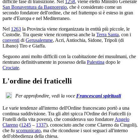
difficile fase di transizione. Nel
1258
, viene eletto Ministro Generale
San Bonaventura da Bagnoregio
, che è considerato come un
secondo fondatore dell'ordine, che nel frattempo si è esteso in gran
parte d'Europa e nel Mediterraneo.
Nel
1263
la Provincia viene riorganizzata in entità più piccole, le
Custodie. Tra queste viene ricompresa anche la
Terra Santa
, con i
conventi
di
Gerusalemme
, Acri, Antiochia, Sidone, Tripoli (di
Libano) Tiro e Giaffa.
Seguono anni molto difficili con la coabitazione dei musulmani, che
rientrano definitivamente in possesso della
Palestina
dopo le
Crociate
.
L'ordine dei fraticelli
Per approfondire, vedi la voce
Francescani spirituali
Le varie tendenze all'interno dell'Ordine francescano portò a una
continua suddivisione. Tra gli altri spicca l'Ordine dei Fraticelli (o
Fratelli della vita povera), che considerava suo fondatore
Angelo
Clareno
(
1245
–
1337
), conosciuto anche come Clareno da Cingoli),
che fu
scomunicato
, ma che ricondusse i suoi seguaci all'interno
dell'obbedienza della chiesa.