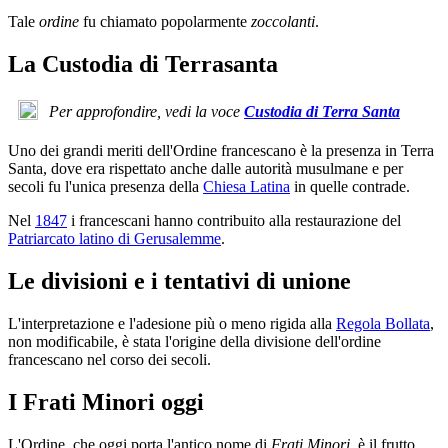
Tale
ordine
fu chiamato popolarmente
zoccolanti
.
La Custodia di Terrasanta
Per approfondire, vedi la voce
Custodia di Terra Santa
Uno dei grandi meriti dell'Ordine francescano è la presenza in Terra
Santa, dove era rispettato anche dalle autorità musulmane e per
secoli fu l'unica presenza della
Chiesa Latina
in quelle contrade.
Nel
1847
i francescani hanno contribuito alla restaurazione del
Patriarcato latino di Gerusalemme
.
Le divisioni e i tentativi di unione
L'interpretazione e l'adesione più o meno rigida alla
Regola Bollata
,
non modificabile, è stata l'origine della divisione dell'ordine
francescano nel corso dei secoli.
I Frati Minori oggi
L'Ordine, che oggi porta l'antico nome di
Frati Minori
, è il frutto