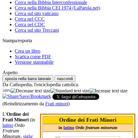
Cerca nella Bibbia Interconfessionale
Cerca nella Bibbia CEI 1974 (LaParola.net)
Cerca sul sito vaticano
Cerca nel CCC
Cerca nel CDC
Cerca sul sito Treccani
Stampa/esporta
Crea un libro
Scarica come PDF
Versione stampabile
Aspetto
sposta nella barra laterale
nascondi
Da Cathopedia, l'enciclopedia cattolica.
100%
(Reindirizzamento da
Frati minori
)
L'
Ordine dei
Ordine dei Frati Minori
Frati Minori
(in
latino
Ordo
in
latino
Ordo fratrum minorum
Fratrum
Minorum
,
sigla
: