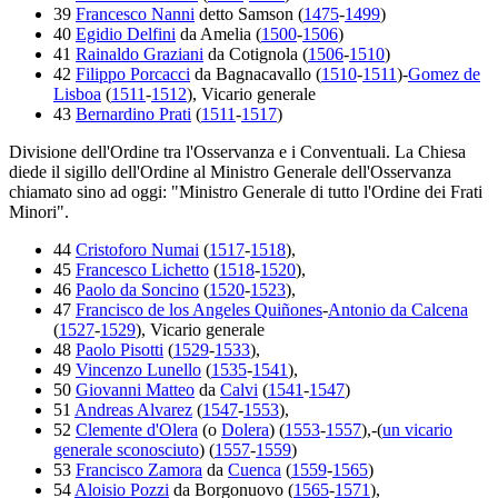
39
Francesco Nanni
detto Samson (
1475
-
1499
)
40
Egidio Delfini
da Amelia (
1500
-
1506
)
41
Rainaldo Graziani
da Cotignola (
1506
-
1510
)
42
Filippo Porcacci
da Bagnacavallo (
1510
-
1511
)-
Gomez de
Lisboa
(
1511
-
1512
), Vicario generale
43
Bernardino Prati
(
1511
-
1517
)
Divisione dell'Ordine tra l'Osservanza e i Conventuali. La Chiesa
diede il sigillo dell'Ordine al Ministro Generale dell'Osservanza
chiamato sino ad oggi: "Ministro Generale di tutto l'Ordine dei Frati
Minori".
44
Cristoforo Numai
(
1517
-
1518
),
45
Francesco Lichetto
(
1518
-
1520
),
46
Paolo da Soncino
(
1520
-
1523
),
47
Francisco de los Angeles Quiñones
-
Antonio da Calcena
(
1527
-
1529
), Vicario generale
48
Paolo Pisotti
(
1529
-
1533
),
49
Vincenzo Lunello
(
1535
-
1541
),
50
Giovanni Matteo
da
Calvi
(
1541
-
1547
)
51
Andreas Alvarez
(
1547
-
1553
),
52
Clemente d'Olera
(o
Dolera
) (
1553
-
1557
),-(
un vicario
generale sconosciuto
) (
1557
-
1559
)
53
Francisco Zamora
da
Cuenca
(
1559
-
1565
)
54
Aloisio Pozzi
da Borgonuovo (
1565
-
1571
),