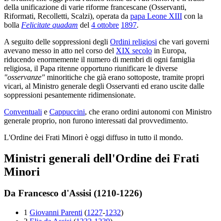
della unificazione di varie riforme francescane (Osservanti,
Riformati, Recolletti, Scalzi), operata da
papa Leone XIII
con la
bolla
Felicitate quadam
del
4 ottobre
1897
.
A seguito delle soppressioni degli
Ordini religiosi
che vari governi
avevano messo in atto nel corso del
XIX secolo
in Europa,
riducendo enormemente il numero di membri di ogni famiglia
religiosa, il Papa ritenne opportuno riunificare le diverse
"osservanze"
minoritiche che già erano sottoposte, tramite propri
vicari, al Ministro generale degli Osservanti ed erano uscite dalle
soppressioni pesantemente ridimensionate.
Conventuali
e
Cappuccini
, che erano ordini autonomi con Ministro
generale proprio, non furono interessati dal provvedimento.
L'Ordine dei Frati Minori è oggi diffuso in tutto il mondo.
Ministri generali dell'Ordine dei Frati
Minori
Da Francesco d'Assisi (1210-1226)
1
Giovanni Parenti
(
1227
-
1232
)