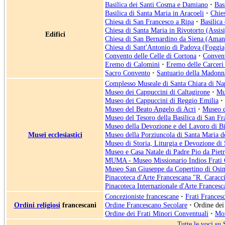
Basilica dei Santi Cosma e Damiano
·
Bas
Basilica di Santa Maria in Aracoeli
·
Chie
Chiesa di San Francesco a Ripa
·
Basilica
Chiesa di Santa Maria in Rivotorto (Assisi
Edifici
Chiesa di San Bernardino da Siena (Aman
Chiesa di Sant'Antonio di Padova (Foggia
Convento delle Celle di Cortona
·
Convent
Eremo di Calomini
·
Eremo delle Carceri 
Sacro Convento
·
Santuario della Madonn
Complesso Museale di Santa Chiara di Na
Museo dei Cappuccini di Caltagirone
·
Mu
Museo dei Cappuccini di Reggio Emilia
·
Museo del Beato Angelo di Acri
·
Museo d
Museo del Tesoro della Basilica di San Fra
Museo della Devozione e del Lavoro di Bi
Musei ecclesiastici
Museo della Porziuncola di Santa Maria de
Museo di Storia, Liturgia e Devozione di
Museo e Casa Natale di Padre Pio da Pietr
MUMA - Museo Missionario Indios Frati C
Museo San Giuseppe da Copertino di Osi
Pinacoteca d'Arte Francescana "R. Caracc
Pinacoteca Internazionale d'Arte Frances
Concezioniste francescane
·
Frati Frances
Ordini religiosi
francescani
Ordine Francescano Secolare
·
Ordine dei
Ordine dei Frati Minori Conventuali
·
Mon
Tutte le voci su