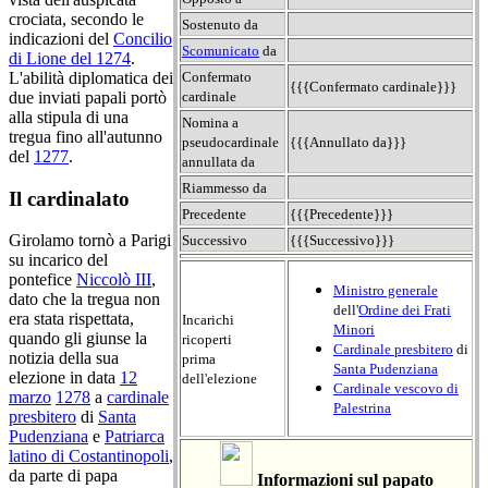
crociata, secondo le
Sostenuto da
indicazioni del
Concilio
Scomunicato
da
di Lione del 1274
.
Confermato
L'abilità diplomatica dei
{{{Confermato cardinale}}}
cardinale
due inviati papali portò
alla stipula di una
Nomina a
tregua fino all'autunno
pseudocardinale
{{{Annullato da}}}
del
1277
.
annullata da
Riammesso da
Il cardinalato
Precedente
{{{Precedente}}}
Girolamo tornò a Parigi
Successivo
{{{Successivo}}}
su incarico del
pontefice
Niccolò III
,
Ministro generale
dato che la tregua non
dell'
Ordine dei Frati
era stata rispettata,
Incarichi
Minori
quando gli giunse la
ricoperti
Cardinale presbitero
di
notizia della sua
prima
Santa Pudenziana
elezione in data
12
dell'elezione
Cardinale vescovo di
marzo
1278
a
cardinale
Palestrina
presbitero
di
Santa
Pudenziana
e
Patriarca
latino di Costantinopoli
,
da parte di papa
Informazioni sul papato