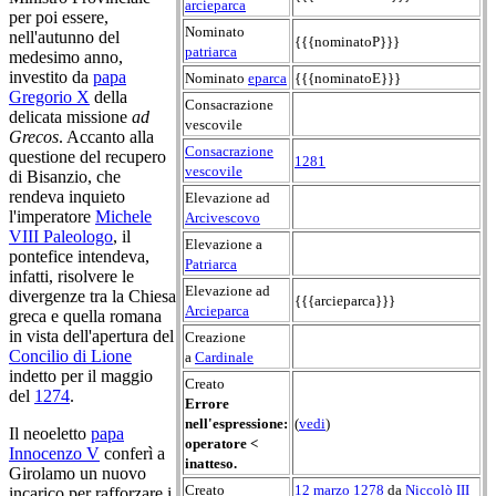
arcieparca
per poi essere,
Nominato
nell'autunno del
{{{nominatoP}}}
patriarca
medesimo anno,
investito da
papa
Nominato
eparca
{{{nominatoE}}}
Gregorio X
della
Consacrazione
delicata missione
ad
vescovile
Grecos
. Accanto alla
Consacrazione
questione del recupero
1281
vescovile
di Bisanzio, che
rendeva inquieto
Elevazione ad
l'imperatore
Michele
Arcivescovo
VIII Paleologo
, il
Elevazione a
pontefice intendeva,
Patriarca
infatti, risolvere le
Elevazione ad
divergenze tra la Chiesa
{{{arcieparca}}}
Arcieparca
greca e quella romana
in vista dell'apertura del
Creazione
Concilio di Lione
a
Cardinale
indetto per il maggio
Creato
del
1274
.
Errore
nell'espressione:
(
vedi
)
Il neoeletto
papa
operatore <
Innocenzo V
conferì a
inatteso.
Girolamo un nuovo
Creato
12 marzo
1278
da
Niccolò III
incarico per rafforzare i