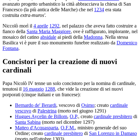
avanzato progetto urbanistico la città abbracciava la chiesa di San
Francesco (la più antica delle Marche) che nel
1234
era stata
costruita
extra-muros'.
Niccolò morì il
4 aprile
1292
, nel palazzo che aveva fatto costruire a
fianco della
Santa Maria Maggiore
, ove è raffigurato, implorante, nel
mosaico del catino
absidale
ai piedi della
Madonna
. Nella stessa
Basilica vi è pure il suo monumento funebre realizzato da
Domenico
Fontana
.
Concistori per la creazione di nuovi
cardinali
Papa Nicolò IV tenne un solo concistoro per la nomina di cardinale,
tenutosi il
16 maggio
1288
, che vide la creazione di sei nuovi
porporati (cinque italiani e un francese):
Bernardo de' Berardi
, vescovo di
Osimo
; creato
cardinale
vescovo
di
Palestrina
(morto nel giugno 1291)
Hugues Aycelin de Billom
,
O.P
., creato
cardinale presbitero
di
Santa Sabina
(morto nel dicembre 1297)
Matteo d'Acquasparta
,
O.F.M.
, ministro generale del suo
Ordine; creato
cardinale presbitero
di
San Lorenzo in Damaso
(morto nell'ottobre 1303)