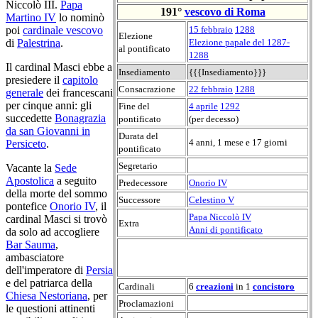
Niccolò III.
Papa
191°
vescovo di Roma
Martino IV
lo nominò
15 febbraio
1288
poi
cardinale vescovo
Elezione
Elezione papale del 1287-
di
Palestrina
.
al pontificato
1288
Il cardinal Masci ebbe a
Insediamento
{{{Insediamento}}}
presiedere il
capitolo
Consacrazione
22 febbraio
1288
generale
dei francescani
per cinque anni: gli
Fine del
4 aprile
1292
succedette
Bonagrazia
pontificato
(per decesso)
da san Giovanni in
Durata del
4 anni, 1 mese e 17 giorni
Persiceto
.
pontificato
Segretario
Vacante la
Sede
Apostolica
a seguito
Predecessore
Onorio IV
della morte del sommo
Successore
Celestino V
pontefice
Onorio IV
, il
Papa Niccolò IV
cardinal Masci si trovò
Extra
Anni di pontificato
da solo ad accogliere
Bar Sauma
,
ambasciatore
dell'imperatore di
Persia
e del patriarca della
Cardinali
6
creazioni
in 1
concistoro
Chiesa Nestoriana
, per
Proclamazioni
le questioni attinenti