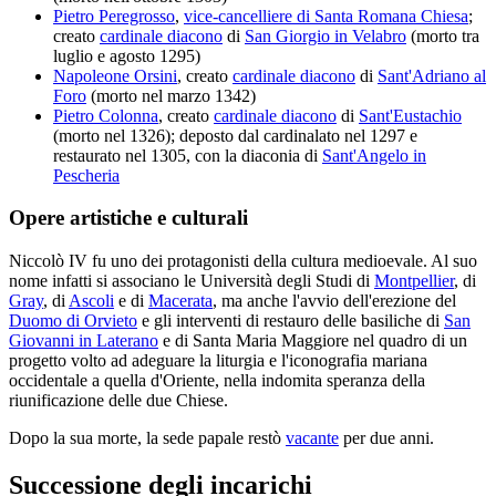
Pietro Peregrosso
,
vice-cancelliere di Santa Romana Chiesa
;
creato
cardinale diacono
di
San Giorgio in Velabro
(morto tra
luglio e agosto 1295)
Napoleone Orsini
, creato
cardinale diacono
di
Sant'Adriano al
Foro
(morto nel marzo 1342)
Pietro Colonna
, creato
cardinale diacono
di
Sant'Eustachio
(morto nel 1326); deposto dal cardinalato nel 1297 e
restaurato nel 1305, con la diaconia di
Sant'Angelo in
Pescheria
Opere artistiche e culturali
Niccolò IV fu uno dei protagonisti della cultura medioevale. Al suo
nome infatti si associano le Università degli Studi di
Montpellier
, di
Gray
, di
Ascoli
e di
Macerata
, ma anche l'avvio dell'erezione del
Duomo di Orvieto
e gli interventi di restauro delle basiliche di
San
Giovanni in Laterano
e di Santa Maria Maggiore nel quadro di un
progetto volto ad adeguare la liturgia e l'iconografia mariana
occidentale a quella d'Oriente, nella indomita speranza della
riunificazione delle due Chiese.
Dopo la sua morte, la sede papale restò
vacante
per due anni.
Successione degli incarichi