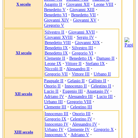
X secolo
Agapito II
·
Giovanni XII
·
Leone VIII
·
Benedetto V
·
Giovanni XIII
·
Benedetto VI
·
Benedetto VII
·
Giovanni XIV
·
Giovanni XV
·
Gregorio V
Silvestro II
·
Giovanni XVII
·
Giovanni XVIII
·
Sergio IV
·
Benedetto VIII
·
Giovanni XIX
·
Benedetto IX
·
Silvestro III
·
XI secolo
Benedetto IX
·
Gregorio VI
·
Clemente II
·
Benedetto IX
·
Damaso II
·
Leone IX
·
Vittore II
·
Stefano IX
·
Niccolò II
·
Alessandro II
·
Gregorio VII
·
Vittore III
·
Urbano II
Pasquale II
·
Gelasio II
·
Callisto II
·
Onorio II
·
Innocenzo II
·
Celestino II
·
Lucio II
·
Eugenio III
·
Anastasio IV
·
XII secolo
Adriano IV
·
Alessandro III
·
Lucio III
·
Urbano III
·
Gregorio VIII
·
Clemente III
·
Celestino III
Innocenzo III
·
Onorio III
·
Gregorio IX
·
Celestino IV
·
Innocenzo IV
·
Alessandro IV
·
Urbano IV
·
Clemente IV
·
Gregorio X
·
XIII secolo
Innocenzo V
·
Adriano V
·