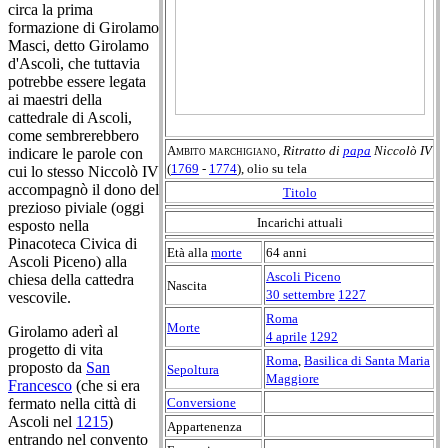
circa la prima
formazione di Girolamo
Masci, detto Girolamo
d'Ascoli, che tuttavia
potrebbe essere legata
ai maestri della
cattedrale di Ascoli,
come sembrerebbero
Ambito marchigiano
,
Ritratto di
papa
Niccolò IV
indicare le parole con
(
1769
-
1774
), olio su tela
cui lo stesso Niccolò IV
accompagnò il dono del
Titolo
prezioso piviale (oggi
Incarichi attuali
esposto nella
Pinacoteca Civica di
Età alla
morte
64 anni
Ascoli Piceno) alla
Ascoli Piceno
chiesa della cattedra
Nascita
30 settembre
1227
vescovile.
Roma
Morte
Girolamo aderì al
4 aprile
1292
progetto di vita
Roma
,
Basilica di Santa Maria
proposto da
San
Sepoltura
Maggiore
Francesco
(che si era
Conversione
fermato nella città di
Ascoli nel
1215
)
Appartenenza
entrando nel convento