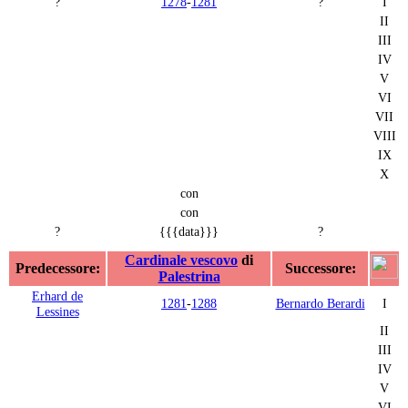
?
1278
-
1281
?
I
II
III
IV
V
VI
VII
VIII
IX
X
con
con
?
{{{data}}}
?
Cardinale vescovo
di
Predecessore:
Successore:
Palestrina
Erhard de
1281
-
1288
Bernardo Berardi
I
Lessines
II
III
IV
V
VI