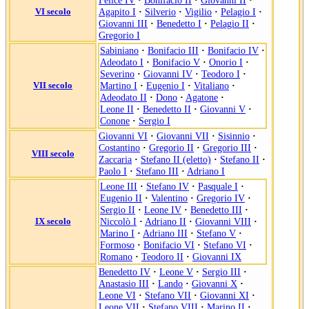
Felice IV
·
Bonifacio II
·
Giovanni II
·
VI secolo
Agapito I
·
Silverio
·
Vigilio
·
Pelagio I
·
Giovanni III
·
Benedetto I
·
Pelagio II
·
Gregorio I
Sabiniano
·
Bonifacio III
·
Bonifacio IV
·
Adeodato I
·
Bonifacio V
·
Onorio I
·
Severino
·
Giovanni IV
·
Teodoro I
·
VII secolo
Martino I
·
Eugenio I
·
Vitaliano
·
Adeodato II
·
Dono
·
Agatone
·
Leone II
·
Benedetto II
·
Giovanni V
·
Conone
·
Sergio I
Giovanni VI
·
Giovanni VII
·
Sisinnio
·
Costantino
·
Gregorio II
·
Gregorio III
·
VIII secolo
Zaccaria
·
Stefano II (eletto)
·
Stefano II
·
Paolo I
·
Stefano III
·
Adriano I
Leone III
·
Stefano IV
·
Pasquale I
·
Eugenio II
·
Valentino
·
Gregorio IV
·
Sergio II
·
Leone IV
·
Benedetto III
·
IX secolo
Niccolò I
·
Adriano II
·
Giovanni VIII
·
Marino I
·
Adriano III
·
Stefano V
·
Formoso
·
Bonifacio VI
·
Stefano VI
·
Romano
·
Teodoro II
·
Giovanni IX
Benedetto IV
·
Leone V
·
Sergio III
·
Anastasio III
·
Lando
·
Giovanni X
·
Leone VI
·
Stefano VII
·
Giovanni XI
·
Leone VII
·
Stefano VIII
·
Marino II
·