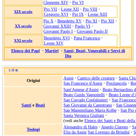
Clemente XIV
·
Pio VI
Pio VII
·
Leone XII
·
Pio VIII
·
XIX secolo
Gregorio XVI
·
Pio IX
·
Leone XIII
Pio X
·
Benedetto XV
·
Pio XI
·
Pio XII
·
XX secolo
Giovanni XXIII
·
Paolo VI
·
Giovanni Paolo I
·
Giovanni Paolo II
Benedetto XVI
·
Papa Francesco
·
XXI secolo
Leone XIV
Elenco dei Papi
·
Martiri
·
Santi, Beati, Venerabili e Servi di
Dio
v
d
m
•
•
Assisi
·
Cantico delle creature
·
Santa Chia
Origini
San Francesco d'Assisi
·
Porziuncola
·
Reg
Sant'Agnese d'Assisi
·
Beato Bernardino d
Beato Guido Vagnottelli
·
Beato Leone d'A
San Corrado Confalonieri
·
San Francesc
Santi
e
Beati
San Giovanni da Capestrano
·
San Giusep
San Massimiliano Maria Kolbe
·
San Pio 
Santa Veronica Giuliani
·
(vedi anche
Elenco dei Santi e Beati della
Alessandro di Hales
·
Angelo Clareno
·
Sa
Teologi
Elia da Assisi
San Lorenzo da Brindisi
·
S