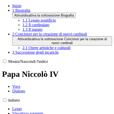
Inizio
1
Biografia
Attiva/disattiva la sottosezione Biografia
1.1
Legato pontificio
1.2
Il cardinalato
1.3
Il papato
2
Concistori per la creazione di nuovi cardinali
Attiva/disattiva la sottosezione Concistori per la creazione di
nuovi cardinali
2.1
Opere artistiche e culturali
3
Successione degli incarichi
Mostra/Nascondi l'indice
Papa Niccolò IV
Voce
Dialogo
italiano
Leggi
Visualizza sorgente