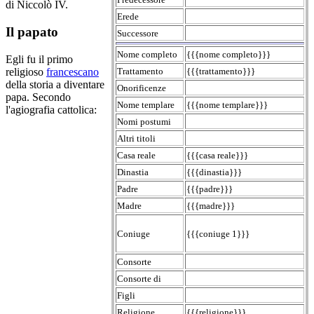
di Niccolò IV.
Erede
Il papato
Successore
Nome completo
{{{nome completo}}}
Egli fu il primo
Trattamento
{{{trattamento}}}
religioso
francescano
della storia a diventare
Onorificenze
papa. Secondo
Nome templare
{{{nome templare}}}
l'agiografia cattolica:
Nomi postumi
Altri titoli
Casa reale
{{{casa reale}}}
Dinastia
{{{dinastia}}}
Padre
{{{padre}}}
Madre
{{{madre}}}
Coniuge
{{{coniuge 1}}}
Consorte
Consorte di
Figli
Religione
{{{religione}}}