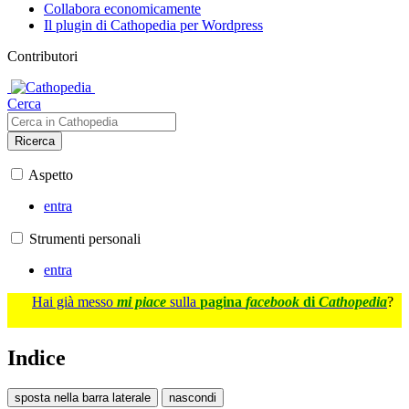
Collabora economicamente
Il plugin di Cathopedia per Wordpress
Contributori
Cerca
Ricerca
Aspetto
entra
Strumenti personali
entra
Hai già messo
mi piace
sulla
pagina
facebook
di
Cathopedia
?
Indice
sposta nella barra laterale
nascondi