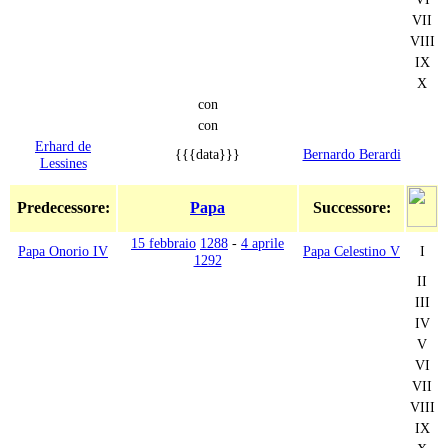
VII
VIII
IX
X
con
con
Erhard de
{{{data}}}
Bernardo Berardi
Lessines
Predecessore:
Papa
Successore:
15 febbraio
1288
-
4 aprile
Papa Onorio IV
Papa Celestino V
I
1292
II
III
IV
V
VI
VII
VIII
IX