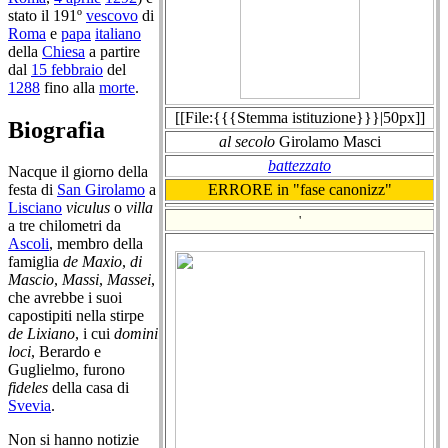
stato il 191º
vescovo
di
Roma
e
papa
italiano
della
Chiesa
a partire
dal
15 febbraio
del
1288
fino alla
morte
.
[[File:{{{Stemma istituzione}}}|50px]]
Biografia
al secolo
Girolamo Masci
battezzato
Nacque il giorno della
ERRORE in "fase canonizz"
festa di
San Girolamo
a
Lisciano
viculus
o
villa
'
a tre chilometri da
Ascoli
, membro della
famiglia
de Maxio
,
di
Mascio
,
Massi
,
Massei
,
che avrebbe i suoi
capostipiti nella stirpe
de Lixiano
, i cui
domini
loci
, Berardo e
Guglielmo, furono
fideles
della casa di
Svevia
.
Non si hanno notizie