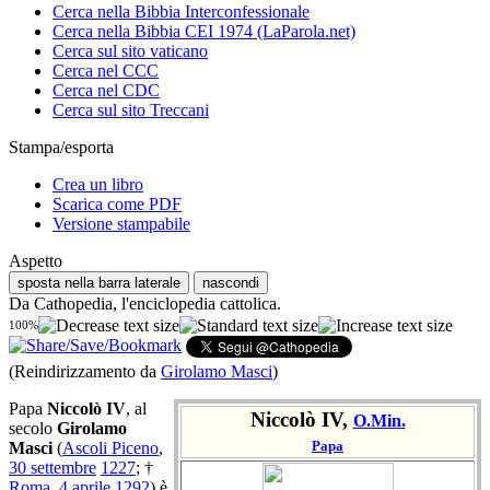
Cerca nella Bibbia Interconfessionale
Cerca nella Bibbia CEI 1974 (LaParola.net)
Cerca sul sito vaticano
Cerca nel CCC
Cerca nel CDC
Cerca sul sito Treccani
Stampa/esporta
Crea un libro
Scarica come PDF
Versione stampabile
Aspetto
sposta nella barra laterale
nascondi
Da Cathopedia, l'enciclopedia cattolica.
100%
(Reindirizzamento da
Girolamo Masci
)
Papa
Niccolò IV
, al
Niccolò IV,
O.Min.
secolo
Girolamo
Papa
Masci
(
Ascoli Piceno
,
30 settembre
1227
; †
Roma
,
4 aprile
1292
) è