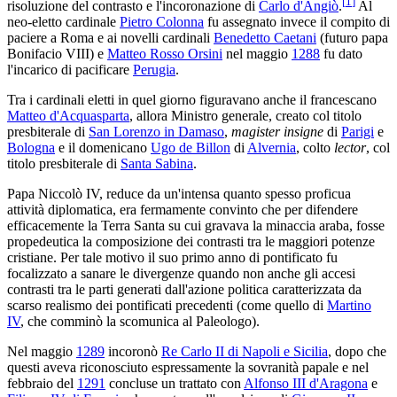
[
1
]
risoluzione del contrasto e l'incoronazione di
Carlo d'Angiò
.
Al
neo-eletto cardinale
Pietro Colonna
fu assegnato invece il compito di
paciere a Roma e ai novelli cardinali
Benedetto Caetani
(futuro papa
Bonifacio VIII) e
Matteo Rosso Orsini
nel maggio
1288
fu dato
l'incarico di pacificare
Perugia
.
Tra i cardinali eletti in quel giorno figuravano anche il francescano
Matteo d'Acquasparta
, allora Ministro generale, creato col titolo
presbiterale di
San Lorenzo in Damaso
,
magister insigne
di
Parigi
e
Bologna
e il domenicano
Ugo de Billon
di
Alvernia
, colto
lector
, col
titolo presbiterale di
Santa Sabina
.
Papa Niccolò IV, reduce da un'intensa quanto spesso proficua
attività diplomatica, era fermamente convinto che per difendere
efficacemente la Terra Santa su cui gravava la minaccia araba, fosse
propedeutica la composizione dei contrasti tra le maggiori potenze
cristiane. Per tale motivo il suo primo anno di pontificato fu
focalizzato a sanare le divergenze quando non anche gli accesi
contrasti tra le parti generati dall'azione politica caratterizzata da
scarso realismo dei pontificati precedenti (come quello di
Martino
IV
, che comminò la scomunica al Paleologo).
Nel maggio
1289
incoronò
Re Carlo II di Napoli e Sicilia
, dopo che
questi aveva riconosciuto espressamente la sovranità papale e nel
febbraio del
1291
concluse un trattato con
Alfonso III d'Aragona
e