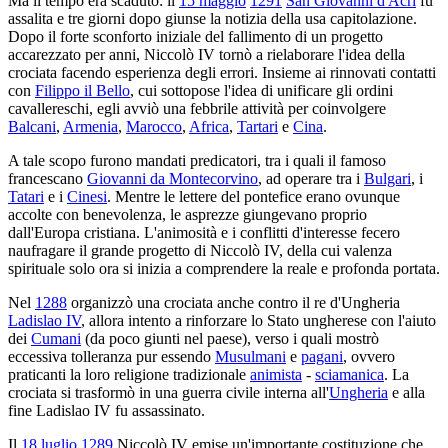
Ma il tempo era scaduto: il
15 maggio
1291
San Giovanni d'Acri
fu
assalita e tre giorni dopo giunse la notizia della usa capitolazione.
Dopo il forte sconforto iniziale del fallimento di un progetto
accarezzato per anni, Niccolò IV tornò a rielaborare l'idea della
crociata facendo esperienza degli errori. Insieme ai rinnovati contatti
con
Filippo il Bello
, cui sottopose l'idea di unificare gli ordini
cavallereschi, egli avviò una febbrile attività per coinvolgere
Balcani
,
Armenia
,
Marocco
,
Africa
,
Tartari
e
Cina
.
A tale scopo furono mandati predicatori, tra i quali il famoso
francescano
Giovanni da Montecorvino
, ad operare tra i
Bulgari
, i
Tatari
e i
Cinesi
. Mentre le lettere del pontefice erano ovunque
accolte con benevolenza, le asprezze giungevano proprio
dall'Europa cristiana. L'animosità e i conflitti d'interesse fecero
naufragare il grande progetto di Niccolò IV, della cui valenza
spirituale solo ora si inizia a comprendere la reale e profonda portata.
Nel
1288
organizzò una crociata anche contro il re d'Ungheria
Ladislao IV
, allora intento a rinforzare lo Stato ungherese con l'aiuto
dei
Cumani
(da poco giunti nel paese), verso i quali mostrò
eccessiva tolleranza pur essendo
Musulmani
e
pagani
, ovvero
praticanti la loro religione tradizionale
animista
-
sciamanica
. La
crociata si trasformò in una guerra civile interna all'
Ungheria
e alla
fine Ladislao IV fu assassinato.
Il
18 luglio
1289
Niccolò IV emise un'importante costituzione che