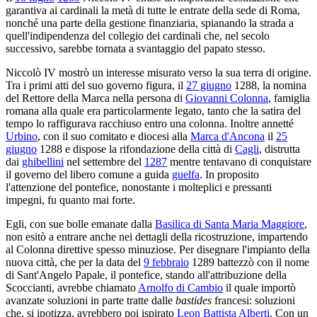
garantiva ai cardinali la metà di tutte le entrate della sede di Roma,
nonché una parte della gestione finanziaria, spianando la strada a
quell'indipendenza del collegio dei cardinali che, nel secolo
successivo, sarebbe tornata a svantaggio del papato stesso.
Niccolò IV mostrò un interesse misurato verso la sua terra di origine.
Tra i primi atti del suo governo figura, il
27 giugno
1288, la nomina
del Rettore della Marca nella persona di
Giovanni Colonna
, famiglia
romana alla quale era particolarmente legato, tanto che la satira del
tempo lo raffigurava racchiuso entro una colonna. Inoltre annetté
Urbino
, con il suo comitato e diocesi alla
Marca d'Ancona
il
25
giugno
1288 e dispose la rifondazione della città di
Cagli
, distrutta
dai
ghibellini
nel settembre del
1287
mentre tentavano di conquistare
il governo del libero comune a guida
guelfa
. In proposito
l'attenzione del pontefice, nonostante i molteplici e pressanti
impegni, fu quanto mai forte.
Egli, con sue bolle emanate dalla
Basilica di Santa Maria Maggiore
,
non esitò a entrare anche nei dettagli della ricostruzione, impartendo
al Colonna direttive spesso minuziose. Per disegnare l'impianto della
nuova città, che per la data del
9 febbraio
1289 battezzò con il nome
di Sant'Angelo Papale, il pontefice, stando all'attribuzione della
Scoccianti, avrebbe chiamato
Arnolfo di Cambio
il quale importò
avanzate soluzioni in parte tratte dalle
bastides
francesi: soluzioni
che, si ipotizza, avrebbero poi ispirato
Leon Battista Alberti
. Con un