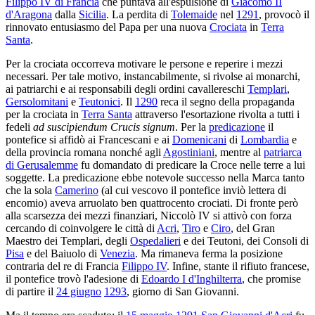
Filippo IV di Francia
che puntava all'espulsione di
Giacomo II
d'Aragona
dalla
Sicilia
. La perdita di
Tolemaide
nel
1291
, provocò il
rinnovato entusiasmo del Papa per una nuova
Crociata
in
Terra
Santa
.
Per la crociata occorreva motivare le persone e reperire i mezzi
necessari. Per tale motivo, instancabilmente, si rivolse ai monarchi,
ai patriarchi e ai responsabili degli ordini cavallereschi
Templari
,
Gersolomitani
e
Teutonici
. Il
1290
reca il segno della propaganda
per la crociata in
Terra Santa
attraverso l'esortazione rivolta a tutti i
fedeli
ad suscipiendum Crucis signum
. Per la
predicazione
il
pontefice si affidò ai Francescani e ai
Domenicani
di
Lombardia
e
della provincia romana nonché agli
Agostiniani
, mentre al
patriarca
di Gerusalemme
fu domandato di predicare la Croce nelle terre a lui
soggette. La predicazione ebbe notevole successo nella Marca tanto
che la sola
Camerino
(al cui vescovo il pontefice inviò lettera di
encomio) aveva arruolato ben quattrocento crociati. Di fronte però
alla scarsezza dei mezzi finanziari, Niccolò IV si attivò con forza
cercando di coinvolgere le città di
Acri
,
Tiro
e
Ciro
, del Gran
Maestro dei Templari, degli
Ospedalieri
e dei Teutoni, dei Consoli di
Pisa
e del Baiuolo di
Venezia
. Ma rimaneva ferma la posizione
contraria del re di Francia
Filippo IV
. Infine, stante il rifiuto francese,
il pontefice trovò l'adesione di
Edoardo I d'Inghilterra
, che promise
di partire il
24 giugno
1293
, giorno di San Giovanni.