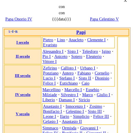
X
con
con
Papa Onorio IV
{{{data}}}
Papa Celestino V
v
d
m
Papi
•
•
Pietro
·
Lino
·
Anacleto
·
Clemente I
·
I secolo
Evaristo
Alessandro I
·
Sisto I
·
Telesforo
·
Igino
·
II secolo
Pio I
·
Aniceto
·
Sotero
·
Eleuterio
·
Vittore I
Zefirino
·
Callisto I
·
Urbano I
·
Ponziano
·
Antero
·
Fabiano
·
Cornelio
·
III secolo
Lucio I
·
Stefano I
·
Sisto II
·
Dionisio
·
Felice I
·
Eutichiano
·
Caio
Marcellino
·
Marcello I
·
Eusebio
·
IV secolo
Milziade
·
Silvestro I
·
Marco
·
Giulio I
·
Liberio
·
Damaso I
·
Siricio
Anastasio I
·
Innocenzo I
·
Zosimo
·
Bonifacio I
·
Celestino I
·
Sisto III
·
V secolo
Leone I
·
Ilario
·
Simplicio
·
Felice III
·
Gelasio I
·
Anastasio II
Simmaco
·
Ormisda
·
Giovanni I
·