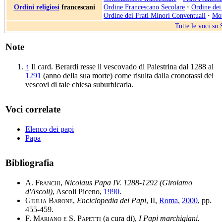
Ordini religiosi
francescani
Ordine Francescano Secolare
·
Ordine dei
Ordine dei Frati Minori Conventuali
·
Mon
Tutte le voci su
Note
↑
Il card. Berardi resse il vescovado di Palestrina dal 1288 al
1291
(anno della sua morte) come risulta dalla cronotassi dei
vescovi di tale chiesa suburbicaria.
Voci correlate
Elenco dei papi
Papa
Bibliografia
A. Franchi
,
Nicolaus Papa IV. 1288-1292 (Girolamo
d'Ascoli)
, Ascoli Piceno,
1990
.
Giulia Barone
,
Enciclopedia dei Papi
, II,
Roma
,
2000
, pp.
455-459.
F. Mariano e S. Papetti
(a cura di),
I Papi marchigiani.