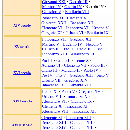
Giovanni XXI
·
Niccolò III
·
Martino IV
·
Onorio IV
·
Niccolò IV
·
Celestino V
·
Bonifacio VIII
Benedetto XI
·
Clemente V
·
Giovanni XXII
·
Benedetto XII
·
XIV secolo
Clemente VI
·
Innocenzo VI
·
Urbano V
·
Gregorio XI
·
Urbano VI
·
Bonifacio IX
Innocenzo VII
·
Gregorio XII
·
Martino V
·
Eugenio IV
·
Niccolò V
·
XV secolo
Callisto III
·
Pio II
·
Paolo II
·
Sisto IV
·
Innocenzo VIII
·
Alessandro VI
Pio III
·
Giulio II
·
Leone X
·
Adriano VI
·
Clemente VII
·
Paolo III
·
Giulio III
·
Marcello II
·
Paolo IV
·
XVI secolo
Pio IV
·
Pio V
·
Gregorio XIII
·
Sisto V
·
Urbano VII
·
Gregorio XIV
·
Innocenzo IX
·
Clemente VIII
Leone XI
·
Paolo V
·
Gregorio XV
·
Urbano VIII
·
Innocenzo X
·
XVII secolo
Alessandro VII
·
Clemente IX
·
Clemente X
·
Innocenzo XI
·
Alessandro VIII
·
Innocenzo XII
Clemente XI
·
Innocenzo XIII
·
Benedetto XIII
·
Clemente XII
·
XVIII secolo
Benedetto XIV
·
Clemente XIII
·