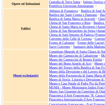
Custodia di Terra Santa
·
Istituto Storico
Opere ed Istituzioni
Pontificia Università Antonianum
·
Abbazia di Fossanova
·
Basilica di Sant'A
Basilica dei Santi Cosma e Damiano
·
Bas
Basilica di Santa Maria in Aracoeli
·
Chie
Chiesa di San Francesco a Ripa
·
Basilica
Chiesa di Santa Maria in Rivotorto (Assisi
Edifici
Chiesa di San Bernardino da Siena (Aman
Chiesa di Sant'Antonio di Padova (Foggia
Convento delle Celle di Cortona
·
Convent
Eremo di Calomini
·
Eremo delle Carceri 
Sacro Convento
·
Santuario della Madonn
Complesso Museale di Santa Chiara di Na
Museo dei Cappuccini di Caltagirone
·
Mu
Museo dei Cappuccini di Reggio Emilia
·
Museo del Beato Angelo di Acri
·
Museo d
Museo del Tesoro della Basilica di San Fra
Museo della Devozione e del Lavoro di Bi
Musei ecclesiastici
Museo della Porziuncola di Santa Maria de
Museo di Storia, Liturgia e Devozione di
Museo e Casa Natale di Padre Pio da Pietr
MUMA - Museo Missionario Indios Frati C
Museo San Giuseppe da Copertino di Osi
Pinacoteca d'Arte Francescana "R. Caracc
Pinacoteca Internazionale d'Arte Frances
Concezioniste francescane
·
Frati Frances