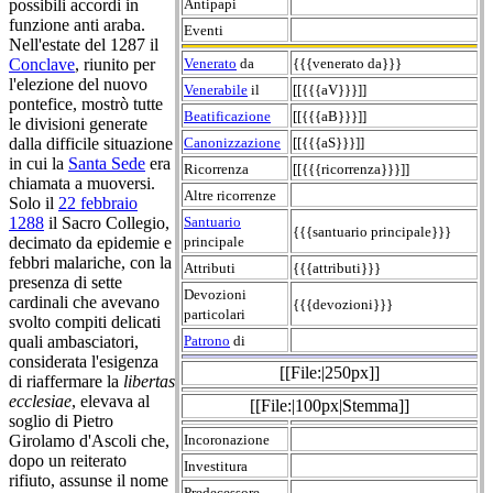
Antipapi
possibili accordi in
funzione anti araba.
Eventi
Nell'estate del 1287 il
Venerato
da
{{{venerato da}}}
Conclave
, riunito per
l'elezione del nuovo
Venerabile
il
[[{{{aV}}}]]
pontefice, mostrò tutte
Beatificazione
[[{{{aB}}}]]
le divisioni generate
Canonizzazione
[[{{{aS}}}]]
dalla difficile situazione
in cui la
Santa Sede
era
Ricorrenza
[[{{{ricorrenza}}}]]
chiamata a muoversi.
Altre ricorrenze
Solo il
22 febbraio
Santuario
1288
il Sacro Collegio,
{{{santuario principale}}}
principale
decimato da epidemie e
febbri malariche, con la
Attributi
{{{attributi}}}
presenza di sette
Devozioni
cardinali che avevano
{{{devozioni}}}
particolari
svolto compiti delicati
Patrono
di
quali ambasciatori,
considerata l'esigenza
[[File:|250px]]
di riaffermare la
libertas
ecclesiae
, elevava al
[[File:|100px|Stemma]]
soglio di Pietro
Incoronazione
Girolamo d'Ascoli che,
dopo un reiterato
Investitura
rifiuto, assunse il nome
Predecessore