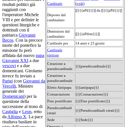
Cardinale
(
vedi
)
risultati politici già
raggiunti con
[[{{{aPd}}}]] da [[{{{pPd}}}]]
l'imperatore Michele
Deposto dal
VIII e per definire le
cardinalato
questioni liturgiche e
dottrinali con il
Dimissioni dal
[[{{{aPdim}}}]]
patriarca
Giovanni
cardinalato
Becos
. Con la precoce
Cardinale per
14 anni e 23 giorni
morte del pontefice la
Cardinale
missione fu però
elettore
affidata dal nuovo
papa
Giovanni XXI
a due
Creazione a
vescovi
e a due
{{{pseudocardinale}}}
pseudocardinale
domenicani. Girolamo
Creazione a
invece fu inviato a
pseudocardinale
Parigi
(con
Giovanni da
Vercelli
, Ministro
Eletto Antipapa
{{{antipapa}}}
generale dei
Consacrazione
{{{Consacrazione}}}
Domenicani
) per la
Fine pontificato
{{{Fine pontificato}}}
questione della
successione al trono di
Pseudocardinali
{{{Pseudocardinali creati}}}
Castiglia
e
Leon
, retto
creati
da
Alfonso X
. La pace
Sede
{{{Sede}}}
risultava basilare in
Opposto a
vista dell'auspicata