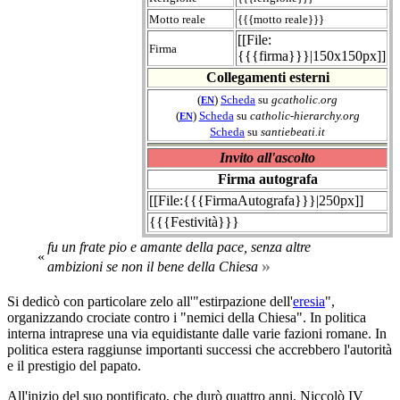
Motto reale
{{{motto reale}}}
[[File:
Firma
{{{firma}}}|150x150px]]
Collegamenti esterni
(
)
Scheda
su
gcatholic.org
EN
(
)
Scheda
su
catholic-hierarchy.org
EN
Scheda
su
santiebeati.it
Invito all'ascolto
Firma autografa
[[File:{{{FirmaAutografa}}}|250px]]
{{{Festività}}}
fu un frate pio e amante della pace, senza altre
«
»
ambizioni se non il bene della Chiesa
Si dedicò con particolare zelo all'"estirpazione dell'
eresia
",
organizzando crociate contro i "nemici della Chiesa". In politica
interna intraprese una via equidistante dalle varie fazioni romane. In
politica estera raggiunse importanti successi che accrebbero l'autorità
e il prestigio del papato.
All'inizio del suo pontificato, che durò quattro anni, Niccolò IV