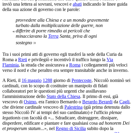
inviò una lettera ai sovrani, vescovi e
abati
indicando le linee guida
della sua azione di governo con le parole:
provvedere alla Chiesa e a un mondo gravemente
turbato dalla moltiplicazione delle guerre, non
differire di porre rimedio ai pericoli che
«
minacciavano la
Terra
Santa, priva di ogni
»
sostegno
Tra i suoi primi atti di governo egli trasferì la sede della Curia da
Roma a
Rieti
e privilegiò e incentivò il traffico lungo la
Via
Flaminia
, la strada che assicurava a
Roma
i collegamenti più veloci
verso il nord e che peraltro era sempre transitabile anche in inverno.
A Rieti, il
16 maggio
1288
giorno di
Pentecoste
, Niccolò nominò sei
cardinali, con lo scopo di costituire un manipolo di fidati
collaboratori per le questioni più urgenti che assillavano
l'amministrazione dello
Stato della Chiesa
. Il primo di essi, già
vescovo di
Osimo
, era l'amico Bernardo o
Berardo Berardi
da
Cagli
,
che diviene cardinale vescovo di
Palestrina
(già prima detenuta dallo
stesso Niccolò IV ai tempi del suo cardinalato) e l'ufficio
plenae
legationis
con facoltà di «... Sdradicare, distruggere, dissipare,
disperdere, edificare e piantare e fare qualsiasi cosa
ad honorem Dei
et prosperum statum
...», nel
Regno di Sicilia
subito dopo la