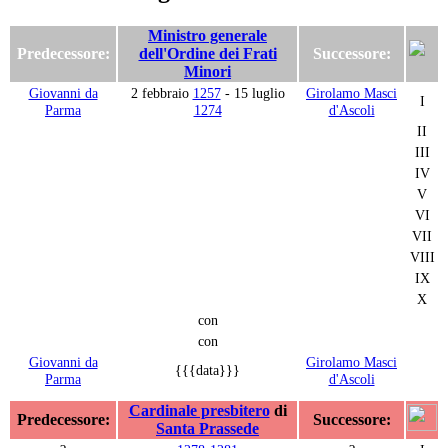
Ministro generale
Predecessore:
dell'Ordine dei Frati
Successore:
Minori
Giovanni da
2 febbraio
1257
- 15 luglio
Girolamo Masci
I
Parma
1274
d'Ascoli
II
III
IV
V
VI
VII
VIII
IX
X
con
con
Giovanni da
Girolamo Masci
{{{data}}}
Parma
d'Ascoli
Cardinale presbitero
di
Predecessore:
Successore:
Santa Prassede