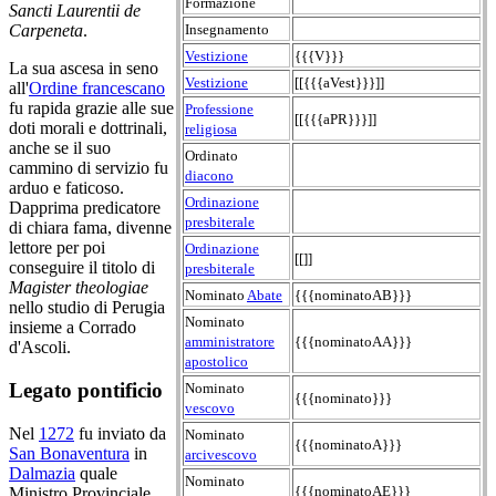
Formazione
Sancti Laurentii de
Insegnamento
Carpeneta
.
Vestizione
{{{V}}}
La sua ascesa in seno
Vestizione
[[{{{aVest}}}]]
all'
Ordine francescano
fu rapida grazie alle sue
Professione
[[{{{aPR}}}]]
doti morali e dottrinali,
religiosa
anche se il suo
Ordinato
cammino di servizio fu
diacono
arduo e faticoso.
Ordinazione
Dapprima predicatore
presbiterale
di chiara fama, divenne
lettore per poi
Ordinazione
[[]]
conseguire il titolo di
presbiterale
Magister theologiae
Nominato
Abate
{{{nominatoAB}}}
nello studio di Perugia
Nominato
insieme a Corrado
amministratore
{{{nominatoAA}}}
d'Ascoli.
apostolico
Legato pontificio
Nominato
{{{nominato}}}
vescovo
Nel
1272
fu inviato da
Nominato
{{{nominatoA}}}
San Bonaventura
in
arcivescovo
Dalmazia
quale
Nominato
{{{nominatoAE}}}
Ministro Provinciale