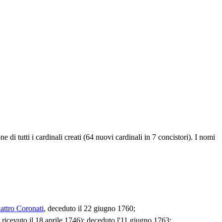
one di tutti i cardinali creati (64 nuovi cardinali in 7 concistori). I nomi
attro Coronati
, deceduto il 22 giugno 1760;
o ricevuto il 18 aprile 1746); deceduto l'11 giugno 1763;