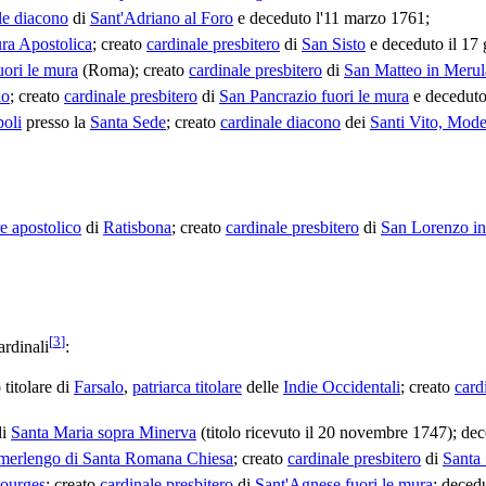
le diacono
di
Sant'Adriano al Foro
e deceduto l'11 marzo 1761;
ura Apostolica
; creato
cardinale presbitero
di
San Sisto
e deceduto il 17
uori le mura
(Roma); creato
cardinale presbitero
di
San Matteo in Meru
io
; creato
cardinale presbitero
di
San Pancrazio fuori le mura
e deceduto
poli
presso la
Santa Sede
; creato
cardinale diacono
dei
Santi Vito, Mode
e apostolico
di
Ratisbona
; creato
cardinale presbitero
di
San Lorenzo in
[
3
]
rdinali
:
 titolare di
Farsalo
,
patriarca titolare
delle
Indie Occidentali
; creato
card
i
Santa Maria sopra Minerva
(titolo ricevuto il 20 novembre 1747); de
merlengo di Santa Romana Chiesa
; creato
cardinale presbitero
di
Santa
ourges
; creato
cardinale presbitero
di
Sant'Agnese fuori le mura
; decedu