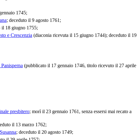
 gennaio 1745;
lana
; deceduto il 9 agosto 1761;
 il 18 giugno 1755;
sto e Crescenzia
(diaconia ricevuta il 15 giugno 1744); deceduto il 19
 Panisperna
(pubblicato il 17 gennaio 1746, titolo ricevuto il 27 aprile
inale presbitero
; morì il 23 gennaio 1761, senza essersi mai recato a
ceduto il 13 marzo 1762;
 Susanna
; deceduto il 20 agosto 1749;
to il 29 aprile 1757;