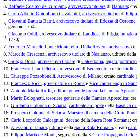
3.
Raffaele Cosimo de' Girolami
,
arcivescovo titolare
di
Damiata
; cr
4.
Carlo Alberto Guidobono Cavalchini
,
arcivescovo titolare
di
Filipp
Giovanni Battista Barni
,
arcivescovo titolare
di
Edessa di Osroene
5.
gennaio 1754;
Giacomo Oddi
,
arcivescovo titolare
di
Laodicea di Frigia
,
nunzio a
6.
1770;
7.
Federico Marcello Lante Montefeltro Della Rovere
,
arcivescovo tit
8.
Marcello Crescenzi
,
arcivescovo titolare
di
Nazianzo
, uditore dell
9.
Giorgio Doria
,
arcivescovo titolare
di
Calcedonia
,
legato pontificio
10.
Francesco Landi Pietra
,
arcivescovo
di
Benevento
; creato
cardina
11.
Giuseppe Pozzobonelli
,
Arcivescovo
di
Milano
; creato
cardinale 
12.
Francesco Ricci
,
governatore di Roma
e
Vice-camerlengo di San
13.
Antonio Maria Ruffo
,
uditore generale presso la Camera Apostol
14.
Mario Bolognetti
,
tesoriere generale della Camera Apostolica
; cr
15.
Girolamo Colonna di Sciarra
,
cardinale arciprete
della
Basilica d
16.
Prospero Colonna di Sciarra
,
Maestro di camera della Corte Ponti
17.
Carlo Leopoldo Calcagnini
,
decano
della
Sacra Rota Romana
; c
18.
Alessandro Tanara
,
uditore
della
Sacra Rota Romana
; creato
card
19.
Filippo Maria de Monti
, segretario della
S.C. de Propaganda Fide