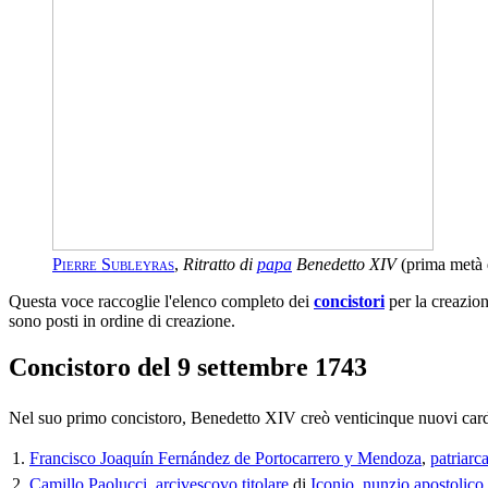
Pierre Subleyras
,
Ritratto di
papa
Benedetto XIV
(prima metà
Questa voce raccoglie l'elenco completo dei
concistori
per la creazio
sono posti in ordine di creazione.
Concistoro del 9 settembre 1743
Nel suo primo concistoro, Benedetto XIV creò venticinque nuovi cardi
1.
Francisco Joaquín Fernández de Portocarrero y Mendoza
,
patriarca
2.
Camillo Paolucci
,
arcivescovo titolare
di
Iconio
,
nunzio apostolico 