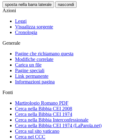
sposta nella barra laterale
nascondi
Azioni
Leggi
Visualizza sorgente
Cronologia
Generale
Pagine che richiamano questa
Modifiche correlate
Carica un file
Pagine speciali
Link permanente
Informazioni pagina
Fonti
Martirologio Romano PDF
Cerca nella Bibbia CEI 2008
Cerca nella Bibbia CEI 1974
Cerca nella Bibbia Interconfessionale
Cerca nella Bibbia CEI 1974 (LaParola.net)
Cerca sul sito vaticano
Cerca nel CCC