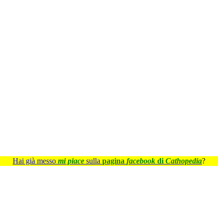
Hai già messo
mi piace
sulla
pagina
facebook
di
Cathopedia
?