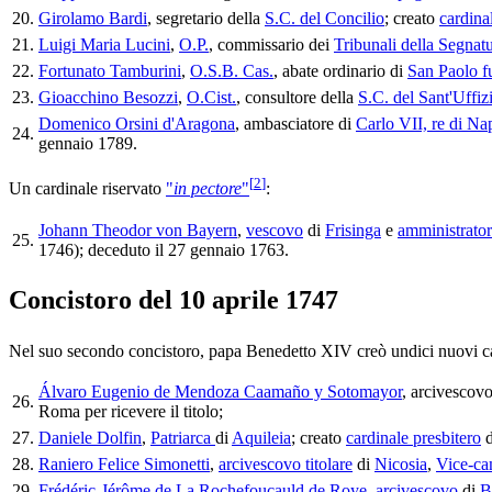
20.
Girolamo Bardi
, segretario della
S.C. del Concilio
; creato
cardina
21.
Luigi Maria Lucini
,
O.P.
, commissario dei
Tribunali della Segnat
22.
Fortunato Tamburini
,
O.S.B. Cas.
, abate ordinario di
San Paolo f
23.
Gioacchino Besozzi
,
O.Cist.
, consultore della
S.C. del Sant'Uffiz
Domenico Orsini d'Aragona
, ambasciatore di
Carlo VII, re di Na
24.
gennaio 1789.
[
2
]
Un cardinale riservato
"
in pectore
"
:
Johann Theodor von Bayern
,
vescovo
di
Frisinga
e
amministrator
25.
1746); deceduto il 27 gennaio 1763.
Concistoro del 10 aprile 1747
Nel suo secondo concistoro, papa Benedetto XIV creò undici nuovi ca
Álvaro Eugenio de Mendoza Caamaño y Sotomayor
, arcivescovo
26.
Roma per ricevere il titolo;
27.
Daniele Dolfin
,
Patriarca
di
Aquileia
; creato
cardinale presbitero
d
28.
Raniero Felice Simonetti
,
arcivescovo titolare
di
Nicosia
,
Vice-ca
29.
Frédéric-Jérôme de La Rochefoucauld de Roye
,
arcivescovo
di
B