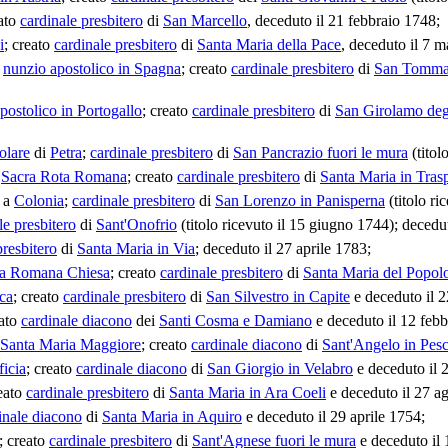
eato
cardinale presbitero
di
San Marcello
, deceduto il 21 febbraio 1748;
i
; creato
cardinale presbitero
di
Santa Maria della Pace
, deceduto il 7 
,
nunzio apostolico in Spagna
; creato
cardinale presbitero
di
San Tommas
postolico in Portogallo
; creato
cardinale presbitero
di
San Girolamo deg
olare
di
Petra
;
cardinale presbitero
di
San Pancrazio fuori le mura
(titol
a
Sacra Rota Romana
; creato
cardinale presbitero
di
Santa Maria in Tras
a
Colonia
;
cardinale presbitero
di
San Lorenzo in Panisperna
(titolo ri
le presbitero
di
Sant'Onofrio
(titolo ricevuto il 15 giugno 1744); decedu
presbitero
di
Santa Maria in Via
; deceduto il 27 aprile 1783;
ta Romana Chiesa
; creato
cardinale presbitero
di
Santa Maria del Popol
ica
; creato
cardinale presbitero
di
San Silvestro in Capite
e deceduto il 2
eato
cardinale diacono
dei
Santi Cosma e Damiano
e deceduto il 12 febb
i Santa Maria Maggiore
; creato
cardinale diacono
di
Sant'Angelo in Pesc
ficia
; creato
cardinale diacono
di
San Giorgio in Velabro
e deceduto il 2
reato
cardinale presbitero
di
Santa Maria in Ara Coeli
e deceduto il 27 a
inale diacono
di
Santa Maria in Aquiro
e deceduto il 29 aprile 1754;
; creato
cardinale presbitero
di
Sant'Agnese fuori le mura
e deceduto il