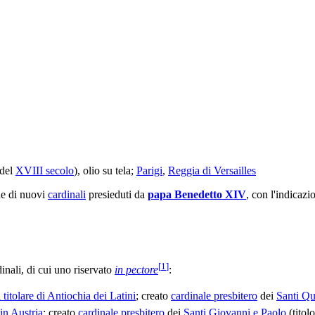
 del
XVIII secolo
), olio su tela;
Parigi
,
Reggia di Versailles
ne di nuovi
cardinali
presieduti da
papa Benedetto XIV
, con l'indicazi
[
1
]
nali, di cui uno riservato
in pectore
:
 titolare di Antiochia dei Latini
; creato
cardinale presbitero
dei
Santi Qu
in Austria
; creato
cardinale presbitero
dei
Santi Giovanni e Paolo
(titol