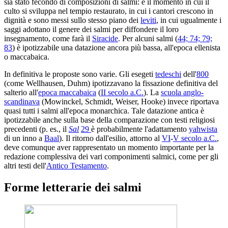
sia stato fecondo di composizioni di salmi: è il momento in cui il
culto si sviluppa nel tempio restaurato, in cui i cantori crescono in
dignità e sono messi sullo stesso piano dei
leviti
, in cui ugualmente i
saggi adottano il genere dei salmi per diffondere il loro
insegnamento, come farà il
Siracide
. Per alcuni salmi (
44; 74; 79;
83
) è ipotizzabile una datazione ancora più bassa, all'epoca ellenista
o maccabaica.
In definitiva le proposte sono varie. Gli esegeti
tedeschi
dell'
800
(come Wellhausen, Duhm) ipotizzavano la fissazione definitiva del
salterio all'
epoca maccabaica
(
II secolo a.C.
). La
scuola anglo-
scandinava
(Mowinckel, Schmidt, Weiser, Hooke) invece riportava
quasi tutti i salmi all'epoca monarchica. Tale datazione antica è
ipotizzabile anche sulla base della comparazione con testi religiosi
precedenti (p. es., il
Sal
29
è probabilmente l'adattamento
yahwista
di un inno a
Baal
). Il ritorno dall'esilio, attorno al
VI
-
V secolo a.C.
,
deve comunque aver rappresentato un momento importante per la
redazione complessiva dei vari componimenti salmici, come per gli
altri testi dell'
Antico Testamento
.
Forme letterarie dei salmi