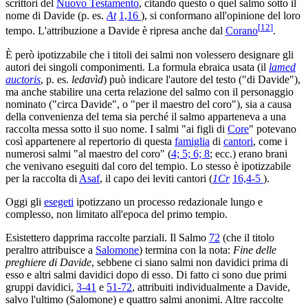
scrittori del
Nuovo Testamento
, citando questo o quel salmo sotto il
nome di Davide (p. es.
At
1,16
), si conformano all'opinione del loro
[
12
]
tempo. L'attribuzione a Davide è ripresa anche dal
Corano
.
È però ipotizzabile che i titoli dei salmi non volessero designare gli
autori dei singoli componimenti. La formula ebraica usata (il
lamed
auctoris
, p. es.
ledavìd
) può indicare l'autore del testo ("di Davide"),
ma anche stabilire una certa relazione del salmo con il personaggio
nominato ("circa Davide", o "per il maestro del coro"), sia a causa
della convenienza del tema sia perché il salmo apparteneva a una
raccolta messa sotto il suo nome. I salmi "ai figli di
Core
" potevano
così appartenere al repertorio di questa
famiglia
di
cantori
, come i
numerosi salmi "al maestro del coro" (
4; 5; 6; 8
; ecc.) erano brani
che venivano eseguiti dal coro del tempio. Lo stesso è ipotizzabile
per la raccolta di
Asaf
, il capo dei leviti cantori (
1Cr
16,4-5
).
Oggi gli
esegeti
ipotizzano un processo redazionale lungo e
complesso, non limitato all'epoca del primo tempio.
Esistettero dapprima raccolte parziali. Il Salmo
72
(che il titolo
peraltro attribuisce a
Salomone
) termina con la nota:
Fine delle
preghiere di Davide
, sebbene ci siano salmi non davidici prima di
esso e altri salmi davidici dopo di esso. Di fatto ci sono due primi
gruppi davidici,
3-41
e
51-72
, attribuiti individualmente a Davide,
salvo l'ultimo (Salomone) e quattro salmi anonimi. Altre raccolte