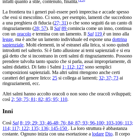
infatti quanto a stile, contenuto, finalità.
La frontiera tra i generi può essere però imprecisa e accade spesso
che essi si mescolino. Ci sono, per esempio, lamenti che succedono
a una preghiera di fiducia (
27; 31
) o che sono seguiti da un canto di
ringraziamento (
28; 57
). Il
Sal
89
comincia come un inno, continua
con un
oracolo
e termina con un lamento. Il
Sal
119
è un inno alla
legge
, ma è anche un lamento individuale ed espone una
dottrina
sapienziale
. Molti elementi, in sé estranei alla lirica, si sono quindi
introdotti nel salterio. Si è fatto allusione ai temi sapienziali e si era
già detto che si incontrano in certi salmi di ringraziamento. Possono
prendere talvolta tanto spazio che si parla, assai impropriamente, di
salmi didattici. Di fatto i Salmi
1; 112; 127
sono semplici
composizioni sapienziali. Ma altri salmi ritengono anche certi
caratteri del genere lirico:
25
si collega ai lamenti;
32; 37; 73
ai
ringraziamenti, ecc.
Altri salmi hanno accolto oracoli o non sono che oracoli sviluppati;
così
2; 50; 75; 81; 82; 85; 95; 110
.
Inni
Così
Sal
8; 19; 29; 33; 46-48; 76; 84; 87; 93; 96-100; 103-106; 113;
114; 117; 122; 135; 136; 145-150
. La loro struttura è abbastanza
costante. Ognuno inizia con una esortazione a
lodare
Dio
. Il corpo