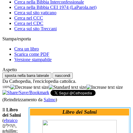
Cerca nella Bibbia Interconfessionale
Cerca nella Bibbia CEI 1974 (LaParola.net)
Cerca sul sito vaticano
Cerca nel CCC
Cerca nel CDC
Cerca sul sito Treccani
Stampa/esporta
Crea un libro
Scarica come PDF
Versione stampabile
Aspetto
sposta nella barra laterale
nascondi
Da Cathopedia, l'enciclopedia cattolica.
100%
(Reindirizzamento da
Salmo
)
Il
Libro
Libro dei Salmi
dei Salmi
(
ebraico
תהילים,
tehillìm
;