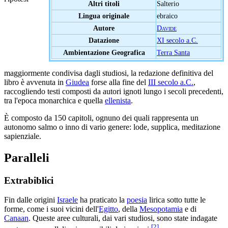
Altri titoli
Salterio
Lingua originale
ebraico
Autore
Davide
Datazione
XI secolo a.C.
Ambientazione Geografica
Terra Santa
maggiormente condivisa dagli studiosi, la redazione definitiva del
libro è avvenuta in
Giudea
forse alla fine del
III secolo a.C.
,
raccogliendo testi composti da autori ignoti lungo i secoli precedenti,
tra l'epoca monarchica e quella
ellenista
.
È composto da 150 capitoli, ognuno dei quali rappresenta un
autonomo salmo o inno di vario genere: lode, supplica, meditazione
sapienziale.
Paralleli
Extrabiblici
Fin dalle origini
Israele
ha praticato la
poesia
lirica sotto tutte le
forme, come i suoi vicini dell'
Egitto
, della
Mesopotamia
e di
Canaan
. Queste aree culturali, dai vari studiosi, sono state indagate
[
2
]