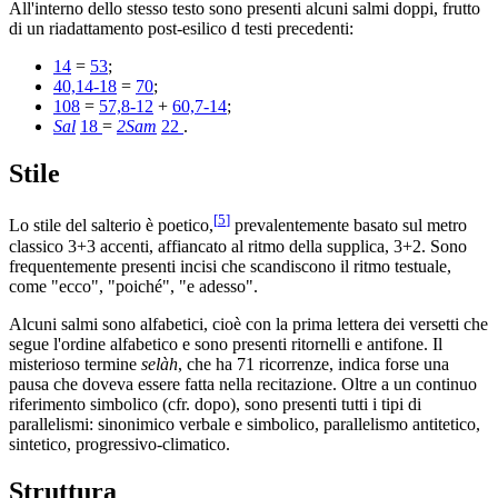
All'interno dello stesso testo sono presenti alcuni salmi doppi, frutto
di un riadattamento post-esilico d testi precedenti:
14
=
53
;
40,14-18
=
70
;
108
=
57,8-12
+
60,7-14
;
Sal
18
=
2Sam
22
.
Stile
[
5
]
Lo stile del salterio è poetico,
prevalentemente basato sul metro
classico 3+3 accenti, affiancato al ritmo della supplica, 3+2. Sono
frequentemente presenti incisi che scandiscono il ritmo testuale,
come "ecco", "poiché", "e adesso".
Alcuni salmi sono alfabetici, cioè con la prima lettera dei versetti che
segue l'ordine alfabetico e sono presenti ritornelli e antifone. Il
misterioso termine
selàh
, che ha 71 ricorrenze, indica forse una
pausa che doveva essere fatta nella recitazione. Oltre a un continuo
riferimento simbolico (cfr. dopo), sono presenti tutti i tipi di
parallelismi: sinonimico verbale e simbolico, parallelismo antitetico,
sintetico, progressivo-climatico.
Struttura