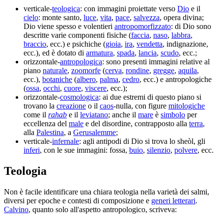
verticale-
teologica
: con immagini proiettate verso
Dio
e il
cielo
: monte santo,
luce
,
vita
,
pace
,
salvezza
, opera divina;
Dio viene spesso e volentieri
antropomorfizzato
: di Dio sono
descritte varie componenti fisiche (
faccia
,
naso
,
labbra
,
braccio
, ecc.) e psichiche (
gioia
,
ira
,
vendetta
, indignazione,
ecc.), ed è dotato di
armatura
,
spada
,
lancia
,
scudo
, ecc.;
orizzontale-
antropologica
: sono presenti immagini relative al
piano
naturale
,
zoomorfe
(
cerva
,
rondine
,
gregge
,
aquila
,
ecc.),
botaniche
(
albero
,
palma
,
cedro
, ecc.) e antropologiche
(
ossa
,
occhi
,
cuore
,
viscere
, ecc.);
orizzontale-
cosmologica
: ai due estremi di questo piano si
trovano la
creazione
o il
caos
-nulla, con figure
mitologiche
come il
rahab
e il
leviatano
; anche il
mare
è
simbolo
per
eccellenza del
male
e del disordine, contrapposto alla
terra
,
alla
Palestina
, a
Gerusalemme
;
verticale-
infernale
: agli antipodi di Dio si trova lo sheòl, gli
inferi
, con le sue immagini: fossa,
buio
,
silenzio
,
polvere
, ecc.
Teologia
Non è facile identificare una chiara teologia nella varietà dei salmi,
diversi per epoche e contesti di composizione e
generi letterari
.
Calvino
, quanto solo all'aspetto antropologico, scriveva: