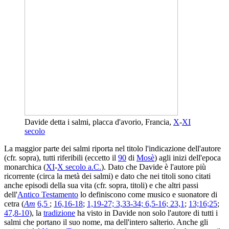
Davide detta i salmi, placca d'avorio, Francia,
X
-
XI
secolo
La maggior parte dei salmi riporta nel titolo l'indicazione dell'autore
(cfr. sopra), tutti riferibili (eccetto il
90
di
Mosè
) agli inizi dell'epoca
monarchica (
XI
-
X secolo a.C.
). Dato che Davide è l'autore più
ricorrente (circa la metà dei salmi) e dato che nei titoli sono citati
anche episodi della sua vita (cfr. sopra, titoli) e che altri passi
dell'
Antico Testamento
lo definiscono come musico e suonatore di
cetra (
Am
6,5
;
16,16-18
;
1,19-27; 3,33-34; 6,5-16; 23,1
;
13;16;25
;
47,8-10
), la
tradizione
ha visto in Davide non solo l'autore di tutti i
salmi che portano il suo nome, ma dell'intero salterio. Anche gli