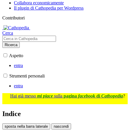
Collabora economicamente
Il plugin di Cathopedia per Wordpress
Contributori
Cerca
Ricerca
Aspetto
entra
Strumenti personali
entra
Hai già messo
mi piace
sulla
pagina
facebook
di
Cathopedia
?
Indice
sposta nella barra laterale
nascondi