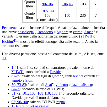
Quarto
90-106
106,48
103
-
libro
107-149
Quinto
150
150
236
7
libro
(conclusione)
Pentateuco
, a conclusione delle quali è stata redazionalmente inserita
una breve
dossologia
("
Benedetto
il
Signore
in
eterno
.
Amen
" e
varianti). L'esame della ricorrenza del nome divino (
YHWH
o
[
10
]
Elohim
)
mostra in effetti l'omogeneità delle sezioni. A lato la
struttura risultante.
Una diversa partizione, basata sul contenuto dei salmi, è la seguente:
[
11
]
1-41
: salmi-io, centrati sul narratore; prevale il nome di
YHWH
; sono attribuiti a
Davide
;
42-49
: "salterio dei figli di
Qorah
", canti
levitici
centrati sul
tempio
e
Sion
;
50; 73-83
: "salterio di
Asaf
",
violento
e
nazionalistico
;
84-89
: secondo salterio di YHWH;
51-72; 101; 103; 108-110; 138-145
: secondo salterio di
Davide; prevale il tono del lamento;
93; 96-100
: salterio "YHWH
regna
";
113-118
:
hallel
pasquale
;