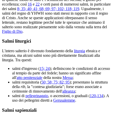
eccellenza; così
16
e
22
e certi passi di numerosi salmi, in particolare
dei salmi
8; 35; 40; 41; 68; 69; 97; 102; 118; 119
. Ugualmente, i
salmi del regno di YHWH sono stati messi in rapporto con il regno
di Cristo. Anche se queste applicazioni oltrepassano il senso
letterale, restano legittime perché tutte le speranze che animano il
salterio sono realizzate pienamente solo dalla venuta sulla terra del
Figlio di Dio
.
Salmi liturgici
L'intero salterio è divenuto fondamento della
liturgia
ebraica e
cristiana, ma alcuni salmi sono più direttamente finalizzati alla
liturgia. Tra questi:
salmi d'ingresso (
15; 24
); definiscono le condizioni di accesso
al tempio da parte del fedele; hanno un significato affine
all'
atto penitenziale
della nostra
Messa
;
salmi requisitoria (
50; 58; 75; 82; 95
); presentano la struttura
della
rib
, la "contesa giudiziaria"; forse erano associate a
cerimonie di rinnovamento dell'
alleanza
;
salmi di
pellegrinaggio
, o ascensioni, o graduali (
120-134
). A
uso dei pellegrini diretti a
Gerusalemme
.
Salmi sapienziali