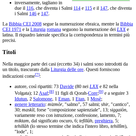
inversamente, tagliano in
due il
116
, che diventa i Salmi
114
e
115
e il
147
, che diventa
i Salmi
146
e
147
.
La
Bibbia CEI 2008
segue la numerazione ebraica, mentre la
Bibbia
CEI 1971
e la
Liturgia
romana
seguono la numerazione dei
LXX
e
latina. Il riquadro laterale specifica la corrispondenza in termini più
precisi.
Titoli
Nella maggior parte dei casi (eccetto 34) i salmi sono introdotti da
un titolo, trascurato dalla
Liturgia delle ore
. Questi forniscono
[
7
]
indicazioni come
:
autore, così ripartiti: 73
Davide
(80 nei
LXX
e 82 nella
[
8
]
[
9
]
Volgata); 12
Asaf
;
11 figli di Qorah-
Core
;
e a seguire 3
Idutun
, 2
Salomone
, 1
Eman
, 1
Etan
, 1
Mosè
;
genere letterario
:
mizmòr
, "salmo", 57 salmi;
shir
, "cantico",
30;
maskìl
, forse "composizione sapienziale", 13;
siggaiòn
,
variamente reso con istruzione, confessione, lamento, 7;
miktam
, dal significato oscuro, 6;
tefillàh
,
preghiera
, 5;
tehillàh
(lo stesso termine che indica l'intero libro,
tehillìm
),
"lode", 1;