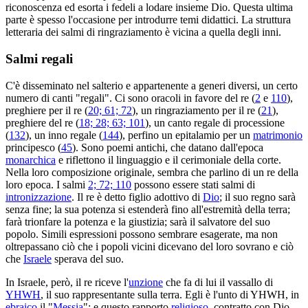
riconoscenza ed esorta i fedeli a lodare insieme Dio. Questa ultima
parte è spesso l'occasione per introdurre temi didattici. La struttura
letteraria dei salmi di ringraziamento è vicina a quella degli inni.
Salmi regali
C'è disseminato nel salterio e appartenente a generi diversi, un certo
numero di canti "regali". Ci sono oracoli in favore del re (
2
e
110
),
preghiere per il re (
20; 61; 72
), un ringraziamento per il re (
21
),
preghiere del re (
18; 28; 63; 101
), un canto regale di processione
(
132
), un inno regale (
144
), perfino un epitalamio per un
matrimonio
principesco (
45
). Sono poemi antichi, che datano dall'epoca
monarchica
e riflettono il linguaggio e il cerimoniale della corte.
Nella loro composizione originale, sembra che parlino di un re della
loro epoca. I salmi
2; 72; 110
possono essere stati salmi di
intronizzazione
. Il re è detto figlio adottivo di
Dio
; il suo regno sarà
senza fine; la sua potenza si estenderà fino all'estremità della terra;
farà trionfare la potenza e la giustizia; sarà il salvatore del suo
popolo. Simili espressioni possono sembrare esagerate, ma non
oltrepassano ciò che i popoli vicini dicevano del loro sovrano e ciò
che
Israele
sperava del suo.
In Israele, però, il re riceve l'
unzione
che fa di lui il vassallo di
YHWH
, il suo rappresentante sulla terra. Egli è l'unto di YHWH, in
ebraico
il "
Messia
"; e questo rapporto
religioso
, contratto con Dio,