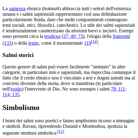
La
sapienza
ebraica (
hokmah
) abbraccia tutti i settori dell'esistenza
umana e i salmi sapienziali rappresentano così una delimitazione
particolarmente fluida, dato che molti componimenti contengono
temi sociali, etici, filosofici, catechistici. Lo stile dei salmi sapienziali
è tendenzialmente caratterizzato da aforismi brevi e incisivi. Esempi
sono presenti circa la
teodicea
(
37; 49; 73
), l'elogio della
fraternità
[
14
]
(
133
) o della
legge
, come il monumentale
119
.
Salmi storici
Questo genere di salmi può essere facilmente "smistato" in altre
categorie, in particolare inni e sapienziali, ma rispecchia comunque il
fatto che il credo ebraico non è vincolato a tesi e dogmi astratti ma al
concreto divenire della storia, dove si manifesta (in particolare
nell'
esodo
) l'intervento di Dio. Ne sono esempio i salmi
78; 111;
114; 135
.
Simbolismo
I brani dei salmi sono poetici e fanno amplissimo ricorso a immagini
e simboli. Ravasi, riprendendo Durand e Monloubou, ipotizza la
[
15
]
seguente struttura simbolica: