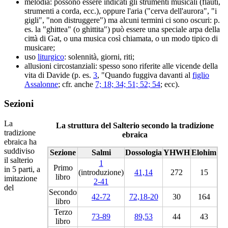
melodia: possono essere indicati gli strumenti musicali (flauti,
strumenti a corda, ecc.), oppure l'aria ("cerva dell'aurora", "i
gigli", "non distruggere") ma alcuni termini ci sono oscuri: p.
es. la "ghittea" (o ghittita") può essere una speciale arpa della
città di Gat, o una musica così chiamata, o un modo tipico di
musicare;
uso
liturgico
: solennità, giorni, riti;
allusioni circostanziali: spesso sono riferite alle vicende della
vita di Davide (p. es.
3
, "Quando fuggiva davanti al
figlio
Assalonne
; cfr. anche
7; 18; 34; 51; 52; 54
; ecc).
Sezioni
La
La struttura del Salterio secondo la tradizione
tradizione
ebraica
ebraica ha
suddiviso
Sezione
Salmi
Dossologia
YHWH
Elohim
il salterio
1
Primo
in 5 parti, a
(introduzione)
41,14
272
15
libro
imitazione
2-41
del
Secondo
42-72
72,18-20
30
164
libro
Terzo
73-89
89,53
44
43
libro