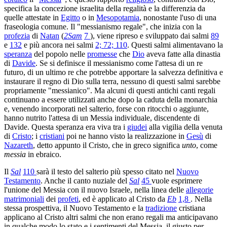
specifica la concezione israelita della regalità e la differenzia da
quelle attestate in
Egitto
o in
Mesopotamia
, nonostante l'uso di una
fraseologia comune. Il "messianismo regale", che inizia con la
profezia
di
Natan
(
2Sam
7
), viene ripreso e sviluppato dai salmi
89
e
132
e più ancora nei salmi
2; 72; 110
. Questi salmi alimentavano la
speranza
del popolo nelle
promesse
che
Dio
aveva fatte alla dinastia
di
Davide
. Se si definisce il messianismo come l'attesa di un re
futuro, di un ultimo re che potrebbe apportare la salvezza definitiva e
instaurare il regno di Dio sulla terra, nessuno di questi salmi sarebbe
propriamente "messianico". Ma alcuni di questi antichi canti regali
continuano a essere utilizzati anche dopo la caduta della monarchia
e, venendo incorporati nel salterio, forse con ritocchi o aggiunte,
hanno nutrito l'attesa di un Messia individuale, discendente di
Davide. Questa speranza era viva tra i
giudei
alla vigilia della venuta
di
Cristo
; i
cristiani
poi ne hanno visto la realizzazione in
Gesù
di
Nazareth
, detto appunto il Cristo, che in greco significa
unto
, come
messia
in ebraico.
Il
Sal
110
sarà il testo del salterio più spesso citato nel
Nuovo
Testamento
. Anche il canto nuziale del
Sal
45
vuole esprimere
l'unione del Messia con il nuovo Israele, nella linea delle
allegorie
matrimoniali
dei
profeti
, ed è applicato al Cristo da
Eb
1,8
. Nella
stessa prospettiva, il Nuovo Testamento e la
tradizione
cristiana
applicano al Cristo altri salmi che non erano regali ma anticipavano
in qualche modo lo stato e i sentimenti del Messia, il giusto per