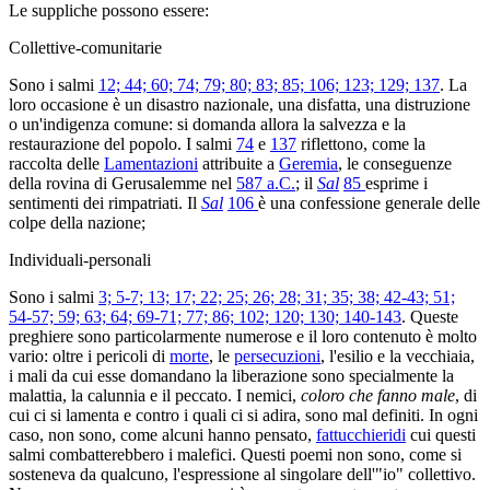
Le suppliche possono essere:
Collettive-comunitarie
Sono i salmi
12; 44; 60; 74; 79; 80; 83; 85; 106; 123; 129; 137
. La
loro occasione è un disastro nazionale, una disfatta, una distruzione
o un'indigenza comune: si domanda allora la salvezza e la
restaurazione del popolo. I salmi
74
e
137
riflettono, come la
raccolta delle
Lamentazioni
attribuite a
Geremia
, le conseguenze
della rovina di Gerusalemme nel
587 a.C.
; il
Sal
85
esprime i
sentimenti dei rimpatriati. Il
Sal
106
è una confessione generale delle
colpe della nazione;
Individuali-personali
Sono i salmi
3; 5-7; 13; 17; 22; 25; 26; 28; 31; 35; 38; 42-43; 51;
54-57; 59; 63; 64; 69-71; 77; 86; 102; 120; 130; 140-143
. Queste
preghiere sono particolarmente numerose e il loro contenuto è molto
vario: oltre i pericoli di
morte
, le
persecuzioni
, l'esilio e la vecchiaia,
i mali da cui esse domandano la liberazione sono specialmente la
malattia, la calunnia e il peccato. I nemici,
coloro che fanno male
, di
cui ci si lamenta e contro i quali ci si adira, sono mal definiti. In ogni
caso, non sono, come alcuni hanno pensato,
fattucchieridi
cui questi
salmi combatterebbero i malefici. Questi poemi non sono, come si
sosteneva da qualcuno, l'espressione al singolare dell'"io" collettivo.