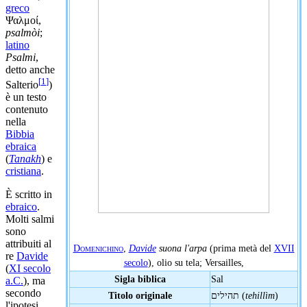
greco
Ψαλμοί,
psalmòi
;
latino
Psalmi
,
detto anche
[
1
]
Salterio
)
è un testo
contenuto
nella
Bibbia
ebraica
(
Tanakh
) e
cristiana
.
È scritto in
ebraico
.
Molti salmi
sono
attribuiti al
Domenichino
,
Davide
suona l'arpa
(prima metà del
XVII
re
Davide
secolo
), olio su tela; Versailles,
(
XI secolo
Sigla biblica
Sal
a.C.
), ma
secondo
Titolo originale
תהילים (
tehillìm
)
l'ipotesi