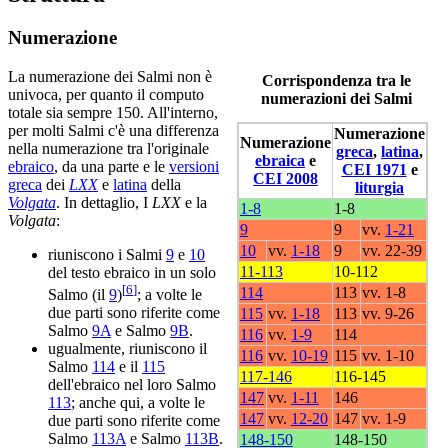
Numerazione
La numerazione dei Salmi non è
Corrispondenza tra le
univoca, per quanto il computo
numerazioni dei
Salmi
totale sia sempre 150. All'interno,
per molti Salmi c'è una differenza
Numerazione
Numerazione
nella numerazione tra l'originale
greca
,
latina
,
ebraica
e
ebraico
, da una parte e le
versioni
CEI 1971
e
CEI 2008
greca
dei
LXX
e
latina
della
liturgia
Volgata
. In dettaglio, I
LXX
e la
1-8
1-8
Volgata
:
9
9
vv.
1-21
10
vv.
1-18
9
vv. 22-39
riuniscono i Salmi
9
e
10
11-113
10-112
del testo ebraico in un solo
[
6
]
114
113
vv. 1-8
Salmo (il
9
)
; a volte le
due parti sono riferite come
115
vv.
1-18
113
vv. 9-26
Salmo
9A
e Salmo
9B
.
116
vv.
1-9
114
ugualmente, riuniscono il
116
vv.
10-19
115
vv. 1-10
Salmo
114
e il
115
117-146
116-145
dell'ebraico nel loro Salmo
147
vv.
1-11
146
113
; anche qui, a volte le
147
vv.
12-20
147
vv. 1-9
due parti sono riferite come
Salmo
113A
e Salmo
113B
.
148-150
148-150