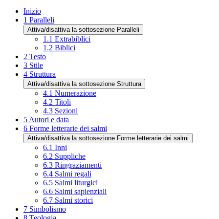
Inizio
1
Paralleli
Attiva/disattiva la sottosezione Paralleli
1.1
Extrabiblici
1.2
Biblici
2
Testo
3
Stile
4
Struttura
Attiva/disattiva la sottosezione Struttura
4.1
Numerazione
4.2
Titoli
4.3
Sezioni
5
Autori e data
6
Forme letterarie dei salmi
Attiva/disattiva la sottosezione Forme letterarie dei salmi
6.1
Inni
6.2
Suppliche
6.3
Ringraziamenti
6.4
Salmi regali
6.5
Salmi liturgici
6.6
Salmi sapienziali
6.7
Salmi storici
7
Simbolismo
8
Teologia