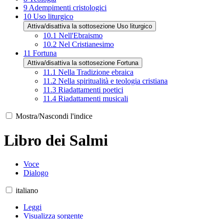
9
Adempimenti cristologici
10
Uso liturgico
Attiva/disattiva la sottosezione Uso liturgico
10.1
Nell'Ebraismo
10.2
Nel Cristianesimo
11
Fortuna
Attiva/disattiva la sottosezione Fortuna
11.1
Nella Tradizione ebraica
11.2
Nella spiritualità e teologia cristiana
11.3
Riadattamenti poetici
11.4
Riadattamenti musicali
Mostra/Nascondi l'indice
Libro dei Salmi
Voce
Dialogo
italiano
Leggi
Visualizza sorgente