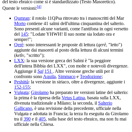
del testo ebraico come si è standardizzato (Testo Masoretico).
[
4
]
Queste le versioni:
Qumran
: il rotolo 11QPsa ritrovato tra i manoscritti del Mar
Morto
contiene 41 salmi dell'ultima cinquantina del salterio.
Sono presenti alcune varianti, come l'antifona in ogni versetto
del
145
: "Lodate YHWH! Il suo nome sia lodato ora e
sempre!";
Qerè
: sono interessanti le proposte di lettura (
qerè
, "letto")
aggiunte dai masoreti al posto della lettura di alcuni termini
(
ketìv
, "scritto");
LXX
: la sua versione greca dei Salmi è "la peggiore
dell'intera Bibbia dei LXX", con molte e notevoli divergenze.
Aggiunge il
Sal
151
. Altre versione greche utili per il
confronto sono
Aquila
,
Simmaco
e
Teodozione
;
Peshittà
: la versione in siriaco, oltre a divergenze, aggiunte i
152-155
;
Vulgata
:
Girolamo
ha preparato tre versioni latine del salterio:
la prima è la ripresa della
Vetus Latina
, basata sulla LXX,
divenuta tradizionale a Milano; la seconda, il
Salterio
Gallicano
, è una revisione della precedente, ufficiale nella
Vulgata e adottata in Francia; la terza fu eseguita da Girolamo
tra il
390
e il
405
, sulla base del testo ebraico, ma non fu mai
ufficiale nella Chiesa.