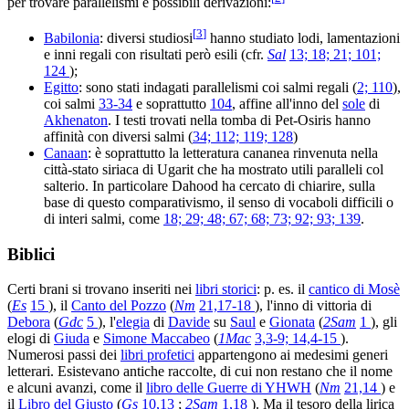
per trovare parallelismi e possibili derivazioni:
[
3
]
Babilonia
: diversi studiosi
hanno studiato lodi, lamentazioni
e inni regali con risultati però esili (cfr.
Sal
13; 18; 21; 101;
124
);
Egitto
: sono stati indagati parallelismi coi salmi regali (
2; 110
),
coi salmi
33-34
e soprattutto
104
, affine all'inno del
sole
di
Akhenaton
. I testi trovati nella tomba di Pet-Osiris hanno
affinità con diversi salmi (
34; 112; 119; 128
)
Canaan
: è soprattutto la letteratura cananea rinvenuta nella
città-stato siriaca di Ugarit che ha mostrato utili paralleli col
salterio. In particolare Dahood ha cercato di chiarire, sulla
base di questo comparativismo, il senso di vocaboli difficili o
di interi salmi, come
18; 29; 48; 67; 68; 73; 92; 93; 139
.
Biblici
Certi brani si trovano inseriti nei
libri storici
: p. es. il
cantico di Mosè
(
Es
15
), il
Canto del Pozzo
(
Nm
21,17-18
), l'inno di vittoria di
Debora
(
Gdc
5
), l'
elegia
di
Davide
su
Saul
e
Gionata
(
2Sam
1
), gli
elogi di
Giuda
e
Simone Maccabeo
(
1Mac
3,3-9; 14,4-15
).
Numerosi passi dei
libri profetici
appartengono ai medesimi generi
letterari. Esistevano antiche raccolte, di cui non restano che il nome
e alcuni avanzi, come il
libro delle Guerre di YHWH
(
Nm
21,14
) e
il
Libro del Giusto
(
Gs
10,13
;
2Sam
1,18
). Ma il tesoro della lirica