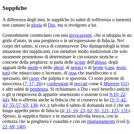
Suppliche
A differenza degli inni, le suppliche (o salmi di sofferenza o lamenti)
non cantano la
gloria
di
Dio
, ma si rivolgono a lui.
Generalmente cominciano con una
invocazione
, che si sdoppia in un
grido d'aiuto, in una preghiera o in un'espressione di fiducia. Nel
corpo del salmo, si cerca di commuovere Dio dipingendogli la triste
situazione dei supplicanti, con metafore molto tradizionali che solo
raramente permettono di determinare le circostanze storiche o
concrete della preghiera: si parla delle
acque
dell'
abisso
, degli
agguati della
morte
o dello
sheol
, di
nemici
o di
bestie
(
cani
,
leoni
,
tori
) che minacciano o lacerano, di
ossa
che inaridiscono o si
spezzano, del
cuore
che palpita e si spaventa. Ci sono proteste di
innocenza (
7; 17; 26
) e
confessioni
di
peccati
come il
Miserere
(
51
)
e altri salmi di
penitenza
. Si richiamano a Dio i suoi benefici antichi
o gli si rimprovera di apparire smemorato o assente (così
9-10; 22;
44
). Ma si afferma anche la fiducia che si conserva in lui (
3; 5; 42-
43; 55-57; 63; 130
; ecc.); talvolta il salmo di domanda non è che un
lungo appello pieno di fiducia (
4; 11; 16; 23, 62; 91; 121; 125; 131
).
Spesso, la supplica finisce e in maniera talvolta brusca, con la
certezza che la preghiera è esaudita e con un
ringraziamento
(così
6;
22; 69; 140
).