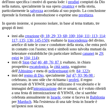
dell'inno specifica i motivi di questa lode: i
prodigi
compiuti da Dio
nella natura, specialmente la sua opera
creatrice
e nella storia,
particolarmente la
salvezza
accordata al suo popolo. La conclusione
riprende la formula di introduzione o esprime una
preghiera
.
In questo insieme, si possono isolare, in base al tema trattato, tre
gruppi di inni:
inni alla
creazione
(
8; 18; 29; 33; 68; 100; 104; 111; 113; 114;
117; 135; 136; 145-150
); esaltano la
trascendenza
del divino,
artefice di tutte le cose e conduttore della storia, che entra però
in contatto con l'uomo; testi e simboli sono talvolta mutuati da
letterature extrabibliche (in particolare influssi
cananei
in
29
;
egizi
in
104; 114
);
inni di
Sion
(
Sal
46; 48; 76; 87
); esaltano, in chiara
prospettiva
escatologica
, la
città santa
, soggiorno
dell'
Altissimo
e meta di
pellegrinaggi
(cfr.
84; 122
);
inni del
regno di Dio
, specialmente
Sal
47; 93; 96-98
;
celebrano, in uno stile che richiama i
profeti
, il regno
universale di YHWH; poiché utilizzano il vocabolario e le
immagini dell'
intronizzazione
dei re umani, si è voluto riferirli
a una festa di intronizzazione di YHWH, che si sarebbe
celebrata annualmente in
Israele
, come si faceva in
Babilonia
per
Marduch
. Ma l'esistenza di una tale festa in Israele è
un'ipotesi non sicura.