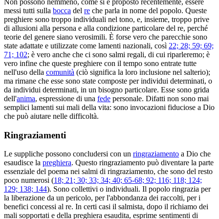
Non possono nemmeno, come si è proposto recentemente, essere
messi tutti sulla
bocca
del
re
che parla in nome del popolo. Queste
preghiere sono troppo individuali nel tono, e, insieme, troppo prive
di allusioni alla persona e alla condizione particolare del re, perché
teorie del genere siano verosimili. È forse vero che parecchie sono
state adattate e utilizzate come lamenti nazionali, così
22; 28; 59; 69;
71; 102
; è vero anche che ci sono salmi regali, di cui riparleremo; è
vero infine che queste preghiere con il tempo sono entrate tutte
nell'uso della
comunità
(ciò significa la loro inclusione nel salterio);
ma rimane che esse sono state composte per individui determinati, o
da individui determinati, in un bisogno particolare. Esse sono grida
dell'
anima
, espressione di una
fede
personale. Difatti non sono mai
semplici lamenti sui mali della vita: sono invocazioni fiduciose a Dio
che può aiutare nelle difficoltà.
Ringraziamenti
Le suppliche possono concludersi con un
ringraziamento
a Dio che
esaudisce la
preghiera
. Questo ringraziamento può diventare la parte
essenziale del poema nei salmi di ringraziamento, che sono del resto
poco numerosi (
18; 21; 30; 33; 34; 40; 65-68; 92; 116; 118; 124;
129; 138; 144
). Sono collettivi o individuali. Il popolo ringrazia per
la liberazione da un pericolo, per l'abbondanza dei raccolti, per i
benefici concessi al re. In certi casi il salmista, dopo il richiamo dei
mali sopportati e della preghiera esaudita, esprime sentimenti di