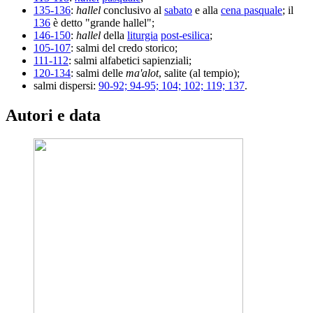
135-136
:
hallel
conclusivo al
sabato
e alla
cena pasquale
; il
136
è detto "grande hallel";
146-150
:
hallel
della
liturgia
post-esilica
;
105-107
: salmi del credo storico;
111-112
: salmi alfabetici sapienziali;
120-134
: salmi delle
ma'alot
, salite (al tempio);
salmi dispersi:
90-92; 94-95; 104; 102; 119; 137
.
Autori e data