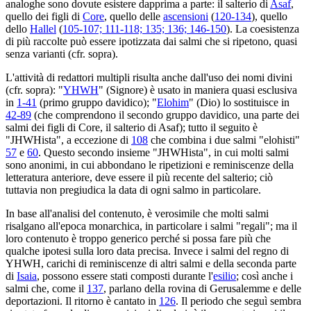
analoghe sono dovute esistere dapprima a parte: il salterio di
Asaf
,
quello dei figli di
Core
, quello delle
ascensioni
(
120-134
), quello
dello
Hallel
(
105-107; 111-118; 135; 136; 146-150
). La coesistenza
di più raccolte può essere ipotizzata dai salmi che si ripetono, quasi
senza varianti (cfr. sopra).
L'attività di redattori multipli risulta anche dall'uso dei nomi divini
(cfr. sopra): "
YHWH
" (Signore) è usato in maniera quasi esclusiva
in
1-41
(primo gruppo davidico); "
Elohim
" (Dio) lo sostituisce in
42-89
(che comprendono il secondo gruppo davidico, una parte dei
salmi dei figli di Core, il salterio di Asaf); tutto il seguito è
"JHWHista", a eccezione di
108
che combina i due salmi "elohisti"
57
e
60
. Questo secondo insieme "JHWHista", in cui molti salmi
sono anonimi, in cui abbondano le ripetizioni e reminiscenze della
letteratura anteriore, deve essere il più recente del salterio; ciò
tuttavia non pregiudica la data di ogni salmo in particolare.
In base all'analisi del contenuto, è verosimile che molti salmi
risalgano all'epoca monarchica, in particolare i salmi "regali"; ma il
loro contenuto è troppo generico perché si possa fare più che
qualche ipotesi sulla loro data precisa. Invece i salmi del regno di
YHWH, carichi di reminiscenze di altri salmi e della seconda parte
di
Isaia
, possono essere stati composti durante l'
esilio
; così anche i
salmi che, come il
137
, parlano della rovina di Gerusalemme e delle
deportazioni. Il ritorno è cantato in
126
. Il periodo che seguì sembra