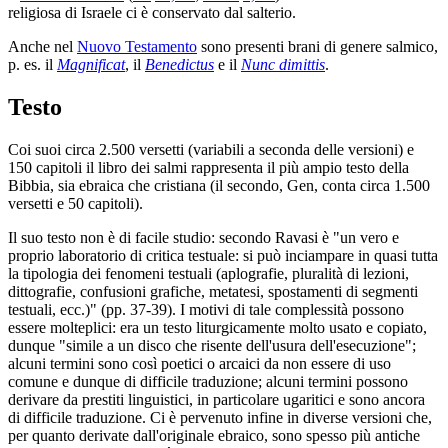
religiosa di Israele ci è conservato dal salterio.
Anche nel
Nuovo Testamento
sono presenti brani di genere salmico,
p. es. il
Magnificat
, il
Benedictus
e il
Nunc dimittis
.
Testo
Coi suoi circa 2.500 versetti (variabili a seconda delle versioni) e
150 capitoli il libro dei salmi rappresenta il più ampio testo della
Bibbia, sia ebraica che cristiana (il secondo, Gen, conta circa 1.500
versetti e 50 capitoli).
Il suo testo non è di facile studio: secondo Ravasi è "un vero e
proprio laboratorio di critica testuale: si può inciampare in quasi tutta
la tipologia dei fenomeni testuali (aplografie, pluralità di lezioni,
dittografie, confusioni grafiche, metatesi, spostamenti di segmenti
testuali, ecc.)" (pp. 37-39). I motivi di tale complessità possono
essere molteplici: era un testo liturgicamente molto usato e copiato,
dunque "simile a un disco che risente dell'usura dell'esecuzione";
alcuni termini sono così poetici o arcaici da non essere di uso
comune e dunque di difficile traduzione; alcuni termini possono
derivare da prestiti linguistici, in particolare ugaritici e sono ancora
di difficile traduzione. Ci è pervenuto infine in diverse versioni che,
per quanto derivate dall'originale ebraico, sono spesso più antiche