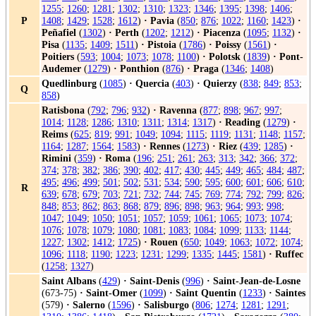
1255
;
1260
;
1281
;
1302
;
1310
;
1323
;
1346
;
1395
;
1398
;
1406
;
P
1408
;
1429
;
1528
;
1612
)
·
Pavia
(
850
;
876
;
1022
;
1160
;
1423
)
·
Peñafiel
(
1302
)
·
Perth
(
1202
;
1212
)
·
Piacenza
(
1095
;
1132
)
·
Pisa
(
1135
;
1409
;
1511
)
·
Pistoia
(
1786
)
·
Poissy
(
1561
)
·
Poitiers
(
593
;
1004
;
1073
;
1078
;
1100
)
·
Polotsk
(
1839
)
·
Pont-
Audemer
(
1279
)
·
Ponthion
(
876
)
·
Praga
(
1346
;
1408
)
Quedlinburg
(
1085
)
·
Quercia
(
403
)
·
Quierzy
(
838
;
849
;
853
;
Q
858
)
Ratisbona
(
792
;
796
;
932
)
·
Ravenna
(
877
;
898
;
967
;
997
;
1014
;
1128
;
1286
;
1310
;
1311
;
1314
;
1317
)
·
Reading
(
1279
)
·
Reims
(
625
;
819
;
991
;
1049
;
1094
;
1115
;
1119
;
1131
;
1148
;
1157
;
1164
;
1287
;
1564
;
1583
)
·
Rennes
(
1273
)
·
Riez
(
439
;
1285
)
·
Rimini
(
359
)
·
Roma
(
196
;
251
;
261
;
263
;
313
;
342
;
366
;
372
;
374
;
378
;
382
;
386
;
390
;
402
;
417
;
430
;
445
;
449
;
465
;
484
;
487
;
495
;
496
;
499
;
501
;
502
;
531
;
534
;
590
;
595
;
600
;
601
;
606
;
610
;
R
639
;
678
;
679
;
703
;
721
;
732
;
744
;
745
;
769
;
774
;
792
;
799
;
826
;
848
;
853
;
862
;
863
;
868
;
879
;
896
;
898
;
963
;
964
;
993
;
998
;
1047
;
1049
;
1050
;
1051
;
1057
;
1059
;
1061
;
1065
;
1073
;
1074
;
1076
;
1078
;
1079
;
1080
;
1081
;
1083
;
1084
;
1099
;
1133
;
1144
;
1227
;
1302
;
1412
;
1725
)
·
Rouen
(
650
;
1049
;
1063
;
1072
;
1074
;
1096
;
1118
;
1190
;
1223
;
1231
;
1299
;
1335
;
1445
;
1581
)
·
Ruffec
(
1258
;
1327
)
Saint Albans
(
429
)
·
Saint-Denis
(
996
)
·
Saint-Jean-de-Losne
(673-75)
·
Saint-Omer
(
1099
)
·
Saint Quentin
(
1233
)
·
Saintes
(579)
·
Salerno
(
1596
)
·
Salisburgo
(
806
;
1274
;
1281
;
1291
;