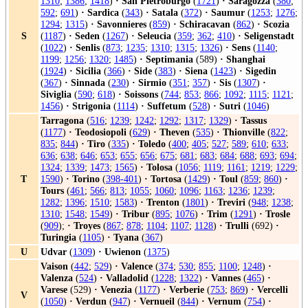
1310
;
1386
;
1418
)
·
San Pietroburgo
(
1721
)
·
Saragozza
(
380
;
592
;
691
)
·
Sardica
(
343
)
·
Satala
(
372
)
·
Saumur
(
1253
;
1276
;
1294
;
1315
)
·
Savonnieres
(
859
)
·
Schiracavan
(
862
)
·
Scozia
S
(
1187
)
·
Seden
(
1267
)
·
Seleucia
(
359
;
362
;
410
)
·
Seligenstadt
(
1022
)
·
Senlis
(
873
;
1235
;
1310
;
1315
;
1326
)
·
Sens
(
1140
;
1199
;
1256
;
1320
;
1485
)
·
Septimania
(589)
·
Shanghai
(
1924
)
·
Sicilia
(
366
)
·
Side
(
383
)
·
Siena
(
1423
)
·
Sigedin
(
367
)
·
Sinnada
(
230
)
·
Sirmio
(
351
;
357
)
·
Sis
(
1307
)
·
Siviglia
(
590
;
618
)
·
Soissons
(
744
;
853
;
866
;
1092
;
1115
;
1121
;
1456
)
·
Strigonia
(
1114
)
·
Suffetum
(
528
)
·
Sutri
(
1046
)
Tarragona
(
516
;
1239
;
1242
;
1292
;
1317
;
1329
)
·
Tassus
(
1177
)
·
Teodosiopoli
(
629
)
·
Theven
(
535
)
·
Thionville
(
822
;
835
;
844
)
·
Tiro
(
335
)
·
Toledo
(
400
;
405
;
527
;
589
;
610
;
633
;
636
;
638
;
646
;
653
;
655
;
656
;
675
;
681
;
683
;
684
;
688
;
693
;
694
;
1324
;
1339
;
1473
;
1565
)
·
Tolosa
(
1056
;
1119
;
1161
;
1219
;
1229
;
T
1590
)
·
Torino
(
398-401
)
·
Tortosa
(
1429
)
·
Toul
(
859
;
860
)
·
Tours
(
461
;
566
;
813
;
1055
;
1060
;
1096
;
1163
;
1236
;
1239
;
1282
;
1396
;
1510
;
1583
)
·
Trenton
(
1801
)
·
Treviri
(
948
;
1238
;
1310
;
1548
;
1549
)
·
Tribur
(
895
;
1076
)
·
Trim
(
1291
)
·
Trosle
(
909
);
·
Troyes
(
867
;
878
;
1104
;
1107
;
1128
)
·
Trulli
(692)
·
Turingia
(
1105
)
·
Tyana
(
367
)
U
Udvar
(
1309
)
·
Uwienon
(
1375
)
Vaison
(
442
;
529
)
·
Valence
(
374
;
530
;
855
;
1100
;
1248
)
·
Valenza
(
524
)
·
Valladolid
(
1228
;
1322
)
·
Vannes
(
465
)
·
Varese
(529)
·
Venezia
(
1177
)
·
Verberie
(
753
;
869
)
·
Vercelli
V
(
1050
)
·
Verdun
(
947
)
·
Vernueil
(
844
)
·
Vernum
(
754
)
·