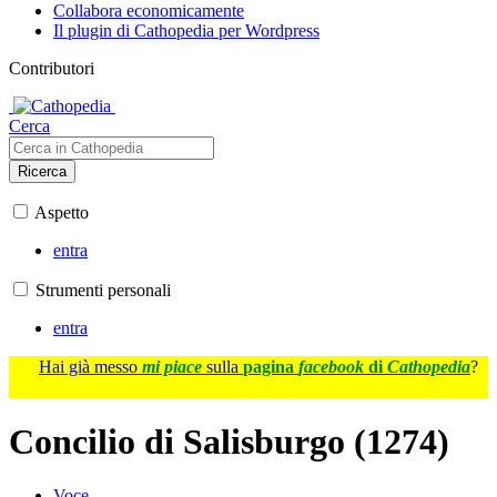
Collabora economicamente
Il plugin di Cathopedia per Wordpress
Contributori
Cerca
Ricerca
Aspetto
entra
Strumenti personali
entra
Hai già messo
mi piace
sulla
pagina
facebook
di
Cathopedia
?
Concilio di Salisburgo (1274)
Voce