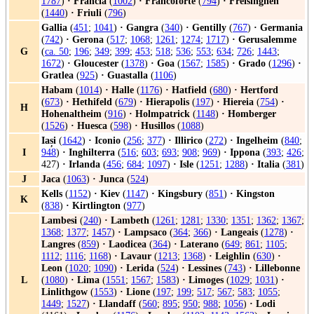
1787
)
·
Francia
(
1002
)
·
Francoforte
(
794
)
·
Freisinghen
(
1440
)
·
Friuli
(
796
)
Gallia
(
451
;
1041
)
·
Gangra
(
340
)
·
Gentilly
(
767
)
·
Germania
(
742
)
·
Gerona
(
517
;
1068
;
1261
;
1274
;
1717
)
·
Gerusalemme
G
(
ca. 50
;
196
;
349
;
399
;
453
;
518
;
536
;
553
;
634
;
726
;
1443
;
1672
)
·
Gloucester
(
1378
)
·
Goa
(
1567
;
1585
)
·
Grado
(
1296
)
·
Gratlea
(
925
)
·
Guastalla
(
1106
)
Habam
(
1014
)
·
Halle
(
1176
)
·
Hatfield
(
680
)
·
Hertford
(
673
)
·
Hethifeld
(
679
)
·
Hierapolis
(
197
)
·
Hiereia
(
754
)
·
H
Hohenaltheim
(
916
)
·
Holmpatrick
(
1148
)
·
Homberger
(
1526
)
·
Huesca
(
598
)
·
Husillos
(
1088
)
Iași
(
1642
)
·
Iconio
(
256
;
377
)
·
Illirico
(
272
)
·
Ingelheim
(
840
;
I
948
)
·
Inghilterra
(
516
;
603
;
693
;
908
;
969
)
·
Ippona
(
393
;
426
;
427)
·
Irlanda
(
456
;
684
;
1097
)
·
Isle
(
1251
;
1288
)
·
Italia
(
381
)
J
Jaca
(
1063
)
·
Junca
(
524
)
Kells
(
1152
)
·
Kiev
(
1147
)
·
Kingsbury
(
851
)
·
Kingston
K
(
838
)
·
Kirtlington
(
977
)
Lambesi
(
240
)
·
Lambeth
(
1261
;
1281
;
1330
;
1351
;
1362
;
1367
;
1368
;
1377
;
1457
)
·
Lampsaco
(
364
;
366
)
·
Langeais
(
1278
)
·
Langres
(
859
)
·
Laodicea
(
364
)
·
Laterano
(
649
;
861
;
1105
;
1112
;
1116
;
1168
)
·
Lavaur
(
1213
;
1368
)
·
Leighlin
(
630
)
·
Leon
(
1020
;
1090
)
·
Lerida
(
524
)
·
Lessines
(
743
)
·
Lillebonne
L
(
1080
)
·
Lima
(
1551
;
1567
;
1583
)
·
Limoges
(
1029
;
1031
)
·
Linlithgow
(
1553
)
·
Lione
(
197
;
199
;
517
;
567
;
583
;
1055
;
1449
;
1527
)
·
Llandaff
(
560
;
895
;
950
;
988
;
1056
)
·
Lodi