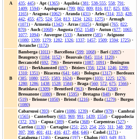
A
435
;
445
)
·
Apt
(
1365
)
·
Aquileia
(
381
;
538-555
;
558
;
791
;
1409
;
1594
)
·
Aquisgrana
(
799
;
802
;
809
;
816
;
817
;
825
;
836
;
1165
)
·
Aragona
(
1062
)
·
Aranda
(
431
)
·
Arles
(
314
;
353
;
428
;
442
;
455
;
475
;
524
;
554
;
813
;
1234
;
1261
;
1275
)
·
Armagh
(
1071
)
·
Armenia
(
1342
)
·
Arras
(
1025
)
·
Attigni
(
765
;
822
;
870
)
·
Auch
(
1068
)
·
Augusta
(
952
;
1548
)
·
Autun
(
677
;
1065
;
1077
;
1094
)
·
Auvergne
(
533
)
·
Auxerre
(
585
)
·
Avignone
(
1080
;
1209
;
1279
;
1282
;
1326
;
1337
;
1457
;
1509
;
1594
;
1725
)
·
Avranche
(
1172
)
Bamberga
(
1011
)
·
Barcellona
(
599
;
1068
)
·
Bari
(
1097
)
·
Beaugency
(
1104
;
1152
)
·
Beauvais
(
845
;
1114
;
1120
)
·
Beccanceld
(
692
;
796
)
·
Benevento
(
1087
;
1091
)
·
Benington
(
851
)
·
Berkhamsted
(
697
)
·
Béziers
(
356
;
1234
;
1246
;
1299
;
1310
;
1351
)
·
Bizacena
(
641
;
646
)
·
Bologna
(
1317
)
·
Bordeaux
B
(
385
;
1080
;
1255
;
1583
;
1624
)
·
Bourges
(
1031
;
1225
;
1276
;
1280
;
1286
;
1438
;
1528
;
1584
)
·
Braga
(
560
;
572
;
675
;
1566
)
·
Bratislava
(
1309
)
·
Brentford
(
963
)
·
Breslavia
(
1268
)
·
Bressanone
(
1080
)
·
Brest
(
1595
)
·
Bretagna
(
848
)
·
Brevy
(
519
)
·
Brionne
(
1050
)
·
Bristol
(
1216
)
·
Buda
(
1279
)
·
Burgos
(
1080
)
Cabarsussi
(
393
)
·
Cairo
(
1086
;
1239
)
·
Calne
(
979
)
·
Cambrai
(
1565
)
·
Canterbury
(
603
;
969
;
991
;
1439
;
1554
)
·
Cappadocia
(
372
;
376
)
·
Capua
(
389
)
·
Caria
(
368
)
·
Carpentras
(
527
)
·
Carrion
(
1130
)
·
Cartagine
(
251
;
253
;
254
;
255
;
311
;
348
;
390
;
397
;
398
;
401
;
411
;
416
;
417
;
484
;
646
)
·
Cashel
(
1171
)
·
Catalogna
(
1246
)
·
Cesarea
(
197
)
·
Chalon
(
603
;
649
;
813
;