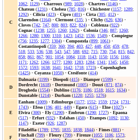
1062
;
1129
)
·
Charroux
(
989
;
1028
)
·
Chartres
(
1146
)
·
Chateau
(
1231
)
·
Chelsea
(
785
;
816
)
·
Chichester
(
1157
;
1289
;
1292
)
·
Cilicia
(
423
)
·
Cipro
(
401
)
·
Cirta
(
305
;
412
)
·
Clarendon
(
1164
)
·
Clermont
(
535
; )
·
Clichy
(
626
;
636
)
·
C
Cloves
(
742
;
747
;
800
;
803
;
822
;
824
)
·
Coblenza
(
922
)
·
Cognac
(
1238
;
1255
;
1260
;
1262
)
·
Colonia
(
346
;
887
;
1260
;
1266
;
1280
;
1300
;
1310
;
1423
;
1452
;
1536
;
1549
)
·
Compiegne
(
756
;
1235
;
1277
;
1304
)
·
Compostela
(
899
;
1061
)
·
Costantinopoli
(
359
;
360
;
394
;
403
;
427
;
448
;
450
;
459
;
478
;
518
;
533
;
536
;
538
;
543
;
547
;
588
;
692
;
715
;
730
;
754
;
815
;
842
;
858
;
861
;
867
;
901
;
1054
;
1084
;
1118
;
1143
;
1150
;
1156
;
1166
;
1171
;
1262
;
1266
;
1277
;
1280
;
1283
;
1284
;
1341
;
1345
;
1450
;
1572
;
1593
;
1638
;
1641
;
1642
;
1718
;
1723
)
·
Copenhaghen
(
1425
)
·
Coyanza
(
1050
)
·
Ctesifonte
(
414
)
Dalmazia
(
1199
)
·
Diospoli
(
415
)
·
Diamper
(
1599
)
·
Dordrecht
(
1618
)
·
Dortmund
(
1005
)
·
Douzi
(
871
;
874
)
·
D
Drogheda
(
1554
)
·
Dublino
(
1176
;
1186
;
1518
;
1615
;
1634
)
·
Dunstable
(
1214
)
·
Durham
(
1220
;
1255
;
1276
)
Eanham
(
1009
)
·
Edimburgo
(
1177
;
1552
;
1559
;
1724
;
1731
;
1743
)
·
Efeso
(
196
;
401
;
449
)
·
Egara
(
615
)
·
Elne
(
1027
)
·
E
Elvira
(
300
)
·
Ely
(
1290
)
·
Embrun
(
1290
;
1727
)
·
Epaona
(
517
)
·
Erfurt
(
932
)
·
Esfahan
(
450
)
·
Etampes
(
1092
;
1130
;
1147
)
·
Exeter
(
926
;
1287
)
Filadelfia
(
1789
;
1795
;
1835
;
1838
;
1844
)
·
Fimes
(
881
)
·
Finchall
(
799
)
·
Fleury
(
799
)
·
Firenze
(
1055
;
1106
;
1573
;
F