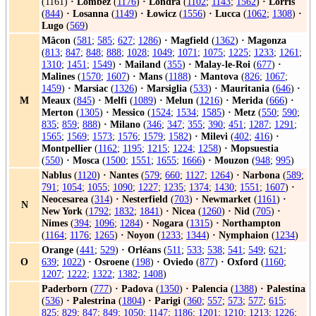
(1161)
·
Lombez
(
1176
)
·
Londra
(
1102
;
1143
;
1562
)
·
Lorris
(
844
)
·
Losanna
(
1149
)
·
Łowicz
(
1556
)
·
Lucca
(
1062
;
1308
)
·
Lugo
(
569
)
Mâcon
(
581
;
585
;
627
;
1286
)
·
Magfield
(
1362
)
·
Magonza
(
813
;
847
;
848
;
888
;
1028
;
1049
;
1071
;
1075
;
1225
;
1233
;
1261
;
1310
;
1451
;
1549
)
·
Mailand
(
355
)
·
Malay-le-Roi
(
677
)
·
Malines
(
1570
;
1607
)
·
Mans
(
1188
)
·
Mantova
(
826
;
1067
;
1459
)
·
Marsiac
(
1326
)
·
Marsiglia
(
533
)
·
Mauritania
(
646
)
·
M
Meaux
(
845
)
·
Melfi
(
1089
)
·
Melun
(
1216
)
·
Merida
(
666
)
·
Merton
(
1305
)
·
Messico
(
1524
;
1534
;
1585
)
·
Metz
(
550
;
590
;
835
;
859
;
888
)
·
Milano
(
346
;
347
;
355
;
390
;
451
;
1287
;
1291
;
1565
;
1569
;
1573
;
1576
;
1579
;
1582
)
·
Milevi
(
402
;
416
)
·
Montpellier
(
1162
;
1195
;
1215
;
1224
;
1258
)
·
Mopsuestia
(
550
)
·
Mosca
(
1500
;
1551
;
1655
;
1666
)
·
Mouzon
(
948
;
995
)
Nablus
(
1120
)
·
Nantes
(
579
;
660
;
1127
;
1264
)
·
Narbona
(
589
;
791
;
1054
;
1055
;
1090
;
1227
;
1235
;
1374
;
1430
;
1551
;
1607
)
·
Neocesarea
(
314
)
·
Nesterfield
(
703
)
·
Newmarket
(
1161
)
·
N
New York
(
1792
;
1832
;
1841
)
·
Nicea
(
1260
)
·
Nid
(
705
)
·
Nimes
(
394
;
1096
;
1284
)
·
Nogara
(
1315
)
·
Northampton
(
1164
;
1176
;
1265
)
·
Noyon
(
1233
;
1344
)
·
Nymphaion
(
1234
)
Orange
(
441
;
529
)
·
Orléans
(
511
;
533
;
538
;
541
;
549
;
621
;
O
639
;
1022
)
·
Osroene
(
198
)
·
Oviedo
(
877
)
·
Oxford
(
1160
;
1207
;
1222
;
1322
;
1382
;
1408
)
Paderborn
(
777
)
·
Padova
(
1350
)
·
Palencia
(
1388
)
·
Palestina
(
536
)
·
Palestrina
(
1804
)
·
Parigi
(
360
;
557
;
573
;
577
;
615
;
825
;
829
;
847
;
849
;
1050
;
1147
;
1186
;
1201
;
1210
;
1213
;
1226
;