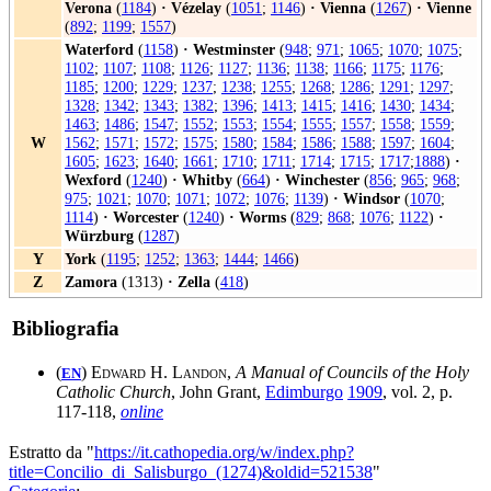
Verona
(
1184
)
·
Vézelay
(
1051
;
1146
)
·
Vienna
(
1267
)
·
Vienne
(
892
;
1199
;
1557
)
Waterford
(
1158
)
·
Westminster
(
948
;
971
;
1065
;
1070
;
1075
;
1102
;
1107
;
1108
;
1126
;
1127
;
1136
;
1138
;
1166
;
1175
;
1176
;
1185
;
1200
;
1229
;
1237
;
1238
;
1255
;
1268
;
1286
;
1291
;
1297
;
1328
;
1342
;
1343
;
1382
;
1396
;
1413
;
1415
;
1416
;
1430
;
1434
;
1463
;
1486
;
1547
;
1552
;
1553
;
1554
;
1555
;
1557
;
1558
;
1559
;
W
1562
;
1571
;
1572
;
1575
;
1580
;
1584
;
1586
;
1588
;
1597
;
1604
;
1605
;
1623
;
1640
;
1661
;
1710
;
1711
;
1714
;
1715
;
1717
;
1888
)
·
Wexford
(
1240
)
·
Whitby
(
664
)
·
Winchester
(
856
;
965
;
968
;
975
;
1021
;
1070
;
1071
;
1072
;
1076
;
1139
)
·
Windsor
(
1070
;
1114
)
·
Worcester
(
1240
)
·
Worms
(
829
;
868
;
1076
;
1122
)
·
Würzburg
(
1287
)
Y
York
(
1195
;
1252
;
1363
;
1444
;
1466
)
Z
Zamora
(1313)
·
Zella
(
418
)
Bibliografia
(
)
Edward H. Landon
,
A Manual of Councils of the Holy
EN
Catholic Church
, John Grant,
Edimburgo
1909
, vol. 2, p.
117-118,
online
Estratto da "
https://it.cathopedia.org/w/index.php?
title=Concilio_di_Salisburgo_(1274)&oldid=521538
"