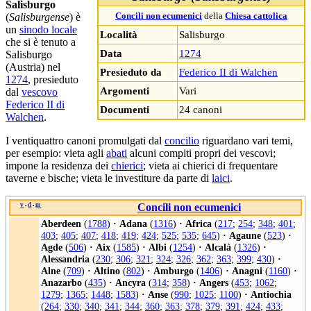
Salisburgo
(
Salisburgense
) è
Concili non ecumenici
della
Chiesa cattolica
un
sinodo locale
Località
Salisburgo
che si è tenuto a
Data
1274
Salisburgo
(Austria) nel
Presieduto da
Federico II di Walchen
1274
, presieduto
Argomenti
Vari
dal
vescovo
Federico II di
Documenti
24 canoni
Walchen
.
I ventiquattro canoni promulgati dal
concilio
riguardano vari temi,
per esempio: vieta agli
abati
alcuni compiti propri dei vescovi;
impone la residenza dei
chierici
; vieta ai chierici di frequentare
taverne e bische; vieta le investiture da parte di
laici
.
v
d
m
Concili non ecumenici
•
•
Aberdeen
(
1788
)
·
Adana
(
1316
)
·
Africa
(
217
;
254
;
348
;
401
;
403
;
405
;
407
;
418
;
419
;
424
;
525
;
535
;
645
)
·
Agaune
(
523
)
·
Agde
(
506
)
·
Aix
(
1585
)
·
Albi
(
1254
)
·
Alcalà
(
1326
)
·
Alessandria
(
230
;
306
;
321
;
324
;
326
;
362
;
363
;
399
;
430
)
·
Alne
(
709
)
·
Altino
(
802
)
·
Amburgo
(
1406
)
·
Anagni
(
1160
)
·
Anazarbo
(
435
)
·
Ancyra
(
314
;
358
)
·
Angers
(
453
;
1062
;
1279
;
1365
;
1448
;
1583
)
·
Anse
(
990
;
1025
;
1100
)
·
Antiochia
(
264
;
330
;
340
;
341
;
344
;
360
;
363
;
378
;
379
;
391
;
424
;
433
;