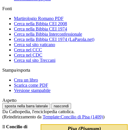
Fonti
Martirologio Romano PDF
Cerca nella Bibbia CEI 2008
Cerca nella Bibbia CEI 1974
Cerca nella Bibbia Interconfessionale
Cerca nella Bibbia CEI 1974 (LaParola.net)
Cerca sul sito vaticano
Cerca nel CCC
Cerca nel CDC
Cerca sul sito Treccani
Stampa/esporta
Crea un libro
Scarica come PDF
Versione stampabile
Aspetto
sposta nella barra laterale
nascondi
Da Cathopedia, l'enciclopedia cattolica.
(Reindirizzamento da
Template:Concilio di Pisa (1409)
)
Il
Concilio di
Pisa (Pisanum)