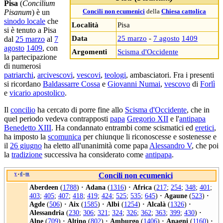
Pisa
(
Concilium
Pisanum
) è un
Concili non ecumenici
della
Chiesa cattolica
sinodo locale
che
Località
Pisa
si è tenuto a Pisa
Data
25 marzo
-
7 agosto
1409
dal
25 marzo
al
7
agosto
1409
, con
Argomenti
Scisma d'Occidente
la partecipazione
di numerosi
patriarchi
,
arcivescovi
,
vescovi
,
teologi
, ambasciatori. Fra i presenti
si ricordano
Baldassarre Cossa
e
Giovanni Numai
,
vescovo
di
Forlì
e
vicario apostolico
.
Il
concilio
ha cercato di porre fine allo
Scisma d'Occidente
, che in
quel periodo vedeva contrapposti
papa
Gregorio XII
e l'
antipapa
Benedetto XIII
. Ha condannato entrambi come scismatici ed
eretici
,
ha imposto la
scomunica
per chiunque li riconoscesse e sostenesse e
il
26 giugno
ha eletto all'unanimità come papa
Alessandro V
, che poi
la
tradizione
successiva ha considerato come
antipapa
.
v
d
m
Concili non ecumenici
•
•
Aberdeen
(
1788
)
·
Adana
(
1316
)
·
Africa
(
217
;
254
;
348
;
401
;
403
;
405
;
407
;
418
;
419
;
424
;
525
;
535
;
645
)
·
Agaune
(
523
)
·
Agde
(
506
)
·
Aix
(
1585
)
·
Albi
(
1254
)
·
Alcalà
(
1326
)
·
Alessandria
(
230
;
306
;
321
;
324
;
326
;
362
;
363
;
399
;
430
)
·
Alne
(
709
)
·
Altino
(
802
)
·
Amburgo
(
1406
)
·
Anagni
(
1160
)
·