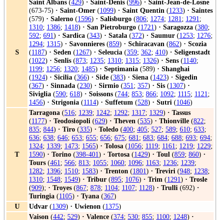
Saint Albans
(
429
)
·
Saint-Denis
(
996
)
·
Saint-Jean-de-Losne
(673-75)
·
Saint-Omer
(
1099
)
·
Saint Quentin
(
1233
)
·
Saintes
(579)
·
Salerno
(
1596
)
·
Salisburgo
(
806
;
1274
;
1281
;
1291
;
1310
;
1386
;
1418
)
·
San Pietroburgo
(
1721
)
·
Saragozza
(
380
;
592
;
691
)
·
Sardica
(
343
)
·
Satala
(
372
)
·
Saumur
(
1253
;
1276
;
1294
;
1315
)
·
Savonnieres
(
859
)
·
Schiracavan
(
862
)
·
Scozia
S
(
1187
)
·
Seden
(
1267
)
·
Seleucia
(
359
;
362
;
410
)
·
Seligenstadt
(
1022
)
·
Senlis
(
873
;
1235
;
1310
;
1315
;
1326
)
·
Sens
(
1140
;
1199
;
1256
;
1320
;
1485
)
·
Septimania
(589)
·
Shanghai
(
1924
)
·
Sicilia
(
366
)
·
Side
(
383
)
·
Siena
(
1423
)
·
Sigedin
(
367
)
·
Sinnada
(
230
)
·
Sirmio
(
351
;
357
)
·
Sis
(
1307
)
·
Siviglia
(
590
;
618
)
·
Soissons
(
744
;
853
;
866
;
1092
;
1115
;
1121
;
1456
)
·
Strigonia
(
1114
)
·
Suffetum
(
528
)
·
Sutri
(
1046
)
Tarragona
(
516
;
1239
;
1242
;
1292
;
1317
;
1329
)
·
Tassus
(
1177
)
·
Teodosiopoli
(
629
)
·
Theven
(
535
)
·
Thionville
(
822
;
835
;
844
)
·
Tiro
(
335
)
·
Toledo
(
400
;
405
;
527
;
589
;
610
;
633
;
636
;
638
;
646
;
653
;
655
;
656
;
675
;
681
;
683
;
684
;
688
;
693
;
694
;
1324
;
1339
;
1473
;
1565
)
·
Tolosa
(
1056
;
1119
;
1161
;
1219
;
1229
;
T
1590
)
·
Torino
(
398-401
)
·
Tortosa
(
1429
)
·
Toul
(
859
;
860
)
·
Tours
(
461
;
566
;
813
;
1055
;
1060
;
1096
;
1163
;
1236
;
1239
;
1282
;
1396
;
1510
;
1583
)
·
Trenton
(
1801
)
·
Treviri
(
948
;
1238
;
1310
;
1548
;
1549
)
·
Tribur
(
895
;
1076
)
·
Trim
(
1291
)
·
Trosle
(
909
);
·
Troyes
(
867
;
878
;
1104
;
1107
;
1128
)
·
Trulli
(692)
·
Turingia
(
1105
)
·
Tyana
(
367
)
U
Udvar
(
1309
)
·
Uwienon
(
1375
)
Vaison
(
442
;
529
)
·
Valence
(
374
;
530
;
855
;
1100
;
1248
)
·