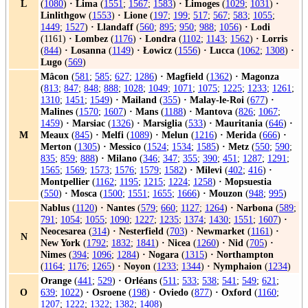
L
(
1080
)
·
Lima
(
1551
;
1567
;
1583
)
·
Limoges
(
1029
;
1031
)
·
Linlithgow
(
1553
)
·
Lione
(
197
;
199
;
517
;
567
;
583
;
1055
;
1449
;
1527
)
·
Llandaff
(
560
;
895
;
950
;
988
;
1056
)
·
Lodi
(1161)
·
Lombez
(
1176
)
·
Londra
(
1102
;
1143
;
1562
)
·
Lorris
(
844
)
·
Losanna
(
1149
)
·
Łowicz
(
1556
)
·
Lucca
(
1062
;
1308
)
·
Lugo
(
569
)
Mâcon
(
581
;
585
;
627
;
1286
)
·
Magfield
(
1362
)
·
Magonza
(
813
;
847
;
848
;
888
;
1028
;
1049
;
1071
;
1075
;
1225
;
1233
;
1261
;
1310
;
1451
;
1549
)
·
Mailand
(
355
)
·
Malay-le-Roi
(
677
)
·
Malines
(
1570
;
1607
)
·
Mans
(
1188
)
·
Mantova
(
826
;
1067
;
1459
)
·
Marsiac
(
1326
)
·
Marsiglia
(
533
)
·
Mauritania
(
646
)
·
M
Meaux
(
845
)
·
Melfi
(
1089
)
·
Melun
(
1216
)
·
Merida
(
666
)
·
Merton
(
1305
)
·
Messico
(
1524
;
1534
;
1585
)
·
Metz
(
550
;
590
;
835
;
859
;
888
)
·
Milano
(
346
;
347
;
355
;
390
;
451
;
1287
;
1291
;
1565
;
1569
;
1573
;
1576
;
1579
;
1582
)
·
Milevi
(
402
;
416
)
·
Montpellier
(
1162
;
1195
;
1215
;
1224
;
1258
)
·
Mopsuestia
(
550
)
·
Mosca
(
1500
;
1551
;
1655
;
1666
)
·
Mouzon
(
948
;
995
)
Nablus
(
1120
)
·
Nantes
(
579
;
660
;
1127
;
1264
)
·
Narbona
(
589
;
791
;
1054
;
1055
;
1090
;
1227
;
1235
;
1374
;
1430
;
1551
;
1607
)
·
Neocesarea
(
314
)
·
Nesterfield
(
703
)
·
Newmarket
(
1161
)
·
N
New York
(
1792
;
1832
;
1841
)
·
Nicea
(
1260
)
·
Nid
(
705
)
·
Nimes
(
394
;
1096
;
1284
)
·
Nogara
(
1315
)
·
Northampton
(
1164
;
1176
;
1265
)
·
Noyon
(
1233
;
1344
)
·
Nymphaion
(
1234
)
Orange
(
441
;
529
)
·
Orléans
(
511
;
533
;
538
;
541
;
549
;
621
;
O
639
;
1022
)
·
Osroene
(
198
)
·
Oviedo
(
877
)
·
Oxford
(
1160
;
1207
;
1222
;
1322
;
1382
;
1408
)