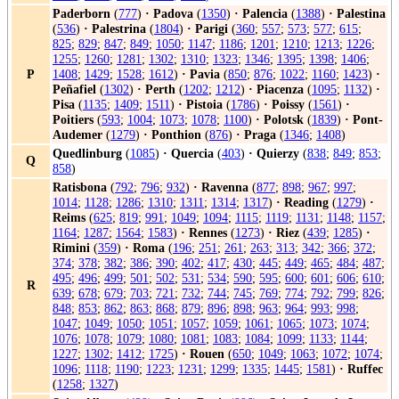
Paderborn
(
777
)
·
Padova
(
1350
)
·
Palencia
(
1388
)
·
Palestina
(
536
)
·
Palestrina
(
1804
)
·
Parigi
(
360
;
557
;
573
;
577
;
615
;
825
;
829
;
847
;
849
;
1050
;
1147
;
1186
;
1201
;
1210
;
1213
;
1226
;
1255
;
1260
;
1281
;
1302
;
1310
;
1323
;
1346
;
1395
;
1398
;
1406
;
P
1408
;
1429
;
1528
;
1612
)
·
Pavia
(
850
;
876
;
1022
;
1160
;
1423
)
·
Peñafiel
(
1302
)
·
Perth
(
1202
;
1212
)
·
Piacenza
(
1095
;
1132
)
·
Pisa
(
1135
;
1409
;
1511
)
·
Pistoia
(
1786
)
·
Poissy
(
1561
)
·
Poitiers
(
593
;
1004
;
1073
;
1078
;
1100
)
·
Polotsk
(
1839
)
·
Pont-
Audemer
(
1279
)
·
Ponthion
(
876
)
·
Praga
(
1346
;
1408
)
Quedlinburg
(
1085
)
·
Quercia
(
403
)
·
Quierzy
(
838
;
849
;
853
;
Q
858
)
Ratisbona
(
792
;
796
;
932
)
·
Ravenna
(
877
;
898
;
967
;
997
;
1014
;
1128
;
1286
;
1310
;
1311
;
1314
;
1317
)
·
Reading
(
1279
)
·
Reims
(
625
;
819
;
991
;
1049
;
1094
;
1115
;
1119
;
1131
;
1148
;
1157
;
1164
;
1287
;
1564
;
1583
)
·
Rennes
(
1273
)
·
Riez
(
439
;
1285
)
·
Rimini
(
359
)
·
Roma
(
196
;
251
;
261
;
263
;
313
;
342
;
366
;
372
;
374
;
378
;
382
;
386
;
390
;
402
;
417
;
430
;
445
;
449
;
465
;
484
;
487
;
495
;
496
;
499
;
501
;
502
;
531
;
534
;
590
;
595
;
600
;
601
;
606
;
610
;
R
639
;
678
;
679
;
703
;
721
;
732
;
744
;
745
;
769
;
774
;
792
;
799
;
826
;
848
;
853
;
862
;
863
;
868
;
879
;
896
;
898
;
963
;
964
;
993
;
998
;
1047
;
1049
;
1050
;
1051
;
1057
;
1059
;
1061
;
1065
;
1073
;
1074
;
1076
;
1078
;
1079
;
1080
;
1081
;
1083
;
1084
;
1099
;
1133
;
1144
;
1227
;
1302
;
1412
;
1725
)
·
Rouen
(
650
;
1049
;
1063
;
1072
;
1074
;
1096
;
1118
;
1190
;
1223
;
1231
;
1299
;
1335
;
1445
;
1581
)
·
Ruffec
(
1258
;
1327
)