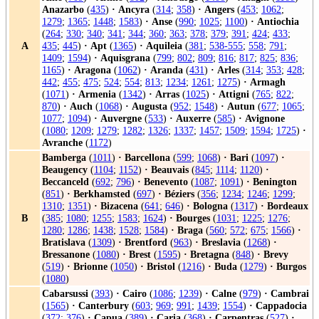
Anazarbo
(
435
)
·
Ancyra
(
314
;
358
)
·
Angers
(
453
;
1062
;
1279
;
1365
;
1448
;
1583
)
·
Anse
(
990
;
1025
;
1100
)
·
Antiochia
(
264
;
330
;
340
;
341
;
344
;
360
;
363
;
378
;
379
;
391
;
424
;
433
;
A
435
;
445
)
·
Apt
(
1365
)
·
Aquileia
(
381
;
538-555
;
558
;
791
;
1409
;
1594
)
·
Aquisgrana
(
799
;
802
;
809
;
816
;
817
;
825
;
836
;
1165
)
·
Aragona
(
1062
)
·
Aranda
(
431
)
·
Arles
(
314
;
353
;
428
;
442
;
455
;
475
;
524
;
554
;
813
;
1234
;
1261
;
1275
)
·
Armagh
(
1071
)
·
Armenia
(
1342
)
·
Arras
(
1025
)
·
Attigni
(
765
;
822
;
870
)
·
Auch
(
1068
)
·
Augusta
(
952
;
1548
)
·
Autun
(
677
;
1065
;
1077
;
1094
)
·
Auvergne
(
533
)
·
Auxerre
(
585
)
·
Avignone
(
1080
;
1209
;
1279
;
1282
;
1326
;
1337
;
1457
;
1509
;
1594
;
1725
)
·
Avranche
(
1172
)
Bamberga
(
1011
)
·
Barcellona
(
599
;
1068
)
·
Bari
(
1097
)
·
Beaugency
(
1104
;
1152
)
·
Beauvais
(
845
;
1114
;
1120
)
·
Beccanceld
(
692
;
796
)
·
Benevento
(
1087
;
1091
)
·
Benington
(
851
)
·
Berkhamsted
(
697
)
·
Béziers
(
356
;
1234
;
1246
;
1299
;
1310
;
1351
)
·
Bizacena
(
641
;
646
)
·
Bologna
(
1317
)
·
Bordeaux
B
(
385
;
1080
;
1255
;
1583
;
1624
)
·
Bourges
(
1031
;
1225
;
1276
;
1280
;
1286
;
1438
;
1528
;
1584
)
·
Braga
(
560
;
572
;
675
;
1566
)
·
Bratislava
(
1309
)
·
Brentford
(
963
)
·
Breslavia
(
1268
)
·
Bressanone
(
1080
)
·
Brest
(
1595
)
·
Bretagna
(
848
)
·
Brevy
(
519
)
·
Brionne
(
1050
)
·
Bristol
(
1216
)
·
Buda
(
1279
)
·
Burgos
(
1080
)
Cabarsussi
(
393
)
·
Cairo
(
1086
;
1239
)
·
Calne
(
979
)
·
Cambrai
(
1565
)
·
Canterbury
(
603
;
969
;
991
;
1439
;
1554
)
·
Cappadocia
(
372
;
376
)
·
Capua
(
389
)
·
Caria
(
368
)
·
Carpentras
(
527
)
·