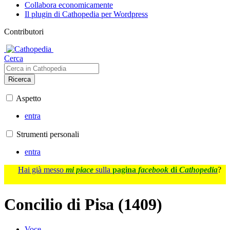
Collabora economicamente
Il plugin di Cathopedia per Wordpress
Contributori
Cerca
Ricerca
Aspetto
entra
Strumenti personali
entra
Hai già messo
mi piace
sulla
pagina
facebook
di
Cathopedia
?
Concilio di Pisa (1409)
Voce