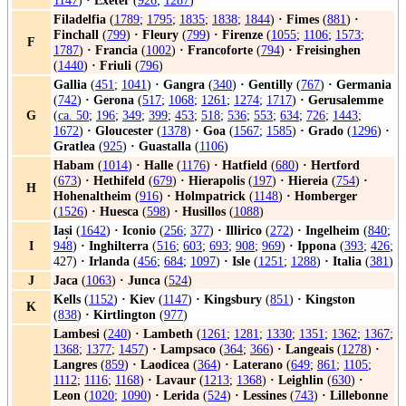
1147
)
·
Exeter
(
926
;
1287
)
Filadelfia
(
1789
;
1795
;
1835
;
1838
;
1844
)
·
Fimes
(
881
)
·
Finchall
(
799
)
·
Fleury
(
799
)
·
Firenze
(
1055
;
1106
;
1573
;
F
1787
)
·
Francia
(
1002
)
·
Francoforte
(
794
)
·
Freisinghen
(
1440
)
·
Friuli
(
796
)
Gallia
(
451
;
1041
)
·
Gangra
(
340
)
·
Gentilly
(
767
)
·
Germania
(
742
)
·
Gerona
(
517
;
1068
;
1261
;
1274
;
1717
)
·
Gerusalemme
G
(
ca. 50
;
196
;
349
;
399
;
453
;
518
;
536
;
553
;
634
;
726
;
1443
;
1672
)
·
Gloucester
(
1378
)
·
Goa
(
1567
;
1585
)
·
Grado
(
1296
)
·
Gratlea
(
925
)
·
Guastalla
(
1106
)
Habam
(
1014
)
·
Halle
(
1176
)
·
Hatfield
(
680
)
·
Hertford
(
673
)
·
Hethifeld
(
679
)
·
Hierapolis
(
197
)
·
Hiereia
(
754
)
·
H
Hohenaltheim
(
916
)
·
Holmpatrick
(
1148
)
·
Homberger
(
1526
)
·
Huesca
(
598
)
·
Husillos
(
1088
)
Iași
(
1642
)
·
Iconio
(
256
;
377
)
·
Illirico
(
272
)
·
Ingelheim
(
840
;
I
948
)
·
Inghilterra
(
516
;
603
;
693
;
908
;
969
)
·
Ippona
(
393
;
426
;
427)
·
Irlanda
(
456
;
684
;
1097
)
·
Isle
(
1251
;
1288
)
·
Italia
(
381
)
J
Jaca
(
1063
)
·
Junca
(
524
)
Kells
(
1152
)
·
Kiev
(
1147
)
·
Kingsbury
(
851
)
·
Kingston
K
(
838
)
·
Kirtlington
(
977
)
Lambesi
(
240
)
·
Lambeth
(
1261
;
1281
;
1330
;
1351
;
1362
;
1367
;
1368
;
1377
;
1457
)
·
Lampsaco
(
364
;
366
)
·
Langeais
(
1278
)
·
Langres
(
859
)
·
Laodicea
(
364
)
·
Laterano
(
649
;
861
;
1105
;
1112
;
1116
;
1168
)
·
Lavaur
(
1213
;
1368
)
·
Leighlin
(
630
)
·
Leon
(
1020
;
1090
)
·
Lerida
(
524
)
·
Lessines
(
743
)
·
Lillebonne