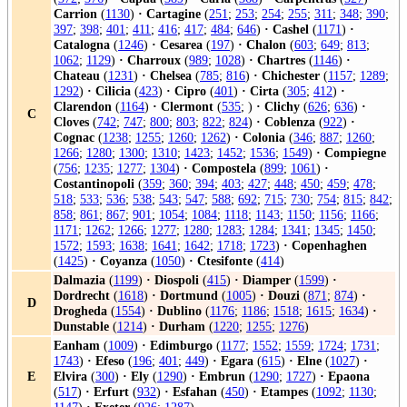
Carrion
(
1130
)
·
Cartagine
(
251
;
253
;
254
;
255
;
311
;
348
;
390
;
397
;
398
;
401
;
411
;
416
;
417
;
484
;
646
)
·
Cashel
(
1171
)
·
Catalogna
(
1246
)
·
Cesarea
(
197
)
·
Chalon
(
603
;
649
;
813
;
1062
;
1129
)
·
Charroux
(
989
;
1028
)
·
Chartres
(
1146
)
·
Chateau
(
1231
)
·
Chelsea
(
785
;
816
)
·
Chichester
(
1157
;
1289
;
1292
)
·
Cilicia
(
423
)
·
Cipro
(
401
)
·
Cirta
(
305
;
412
)
·
Clarendon
(
1164
)
·
Clermont
(
535
; )
·
Clichy
(
626
;
636
)
·
C
Cloves
(
742
;
747
;
800
;
803
;
822
;
824
)
·
Coblenza
(
922
)
·
Cognac
(
1238
;
1255
;
1260
;
1262
)
·
Colonia
(
346
;
887
;
1260
;
1266
;
1280
;
1300
;
1310
;
1423
;
1452
;
1536
;
1549
)
·
Compiegne
(
756
;
1235
;
1277
;
1304
)
·
Compostela
(
899
;
1061
)
·
Costantinopoli
(
359
;
360
;
394
;
403
;
427
;
448
;
450
;
459
;
478
;
518
;
533
;
536
;
538
;
543
;
547
;
588
;
692
;
715
;
730
;
754
;
815
;
842
;
858
;
861
;
867
;
901
;
1054
;
1084
;
1118
;
1143
;
1150
;
1156
;
1166
;
1171
;
1262
;
1266
;
1277
;
1280
;
1283
;
1284
;
1341
;
1345
;
1450
;
1572
;
1593
;
1638
;
1641
;
1642
;
1718
;
1723
)
·
Copenhaghen
(
1425
)
·
Coyanza
(
1050
)
·
Ctesifonte
(
414
)
Dalmazia
(
1199
)
·
Diospoli
(
415
)
·
Diamper
(
1599
)
·
Dordrecht
(
1618
)
·
Dortmund
(
1005
)
·
Douzi
(
871
;
874
)
·
D
Drogheda
(
1554
)
·
Dublino
(
1176
;
1186
;
1518
;
1615
;
1634
)
·
Dunstable
(
1214
)
·
Durham
(
1220
;
1255
;
1276
)
Eanham
(
1009
)
·
Edimburgo
(
1177
;
1552
;
1559
;
1724
;
1731
;
1743
)
·
Efeso
(
196
;
401
;
449
)
·
Egara
(
615
)
·
Elne
(
1027
)
·
E
Elvira
(
300
)
·
Ely
(
1290
)
·
Embrun
(
1290
;
1727
)
·
Epaona
(
517
)
·
Erfurt
(
932
)
·
Esfahan
(
450
)
·
Etampes
(
1092
;
1130
;