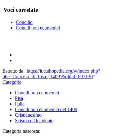
Voci correlate
Concilio
Concili non ecumenici
Estratto da "
https://it.cathopedia.org/w/index.php?
title=Concilio_di_Pisa_(1409)&oldid=697130
"
Categorie
:
Concili non ecumenici
Pisa
Italia
Concili non ecumenici del 1409
Cristianesimo
Scisma d'Occidente
Categoria nascosta: