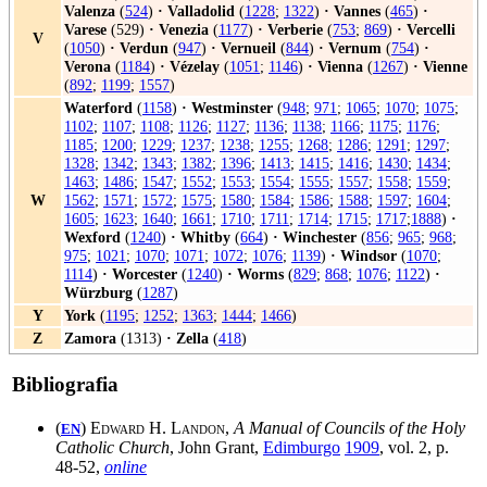
Valenza
(
524
)
·
Valladolid
(
1228
;
1322
)
·
Vannes
(
465
)
·
Varese
(529)
·
Venezia
(
1177
)
·
Verberie
(
753
;
869
)
·
Vercelli
V
(
1050
)
·
Verdun
(
947
)
·
Vernueil
(
844
)
·
Vernum
(
754
)
·
Verona
(
1184
)
·
Vézelay
(
1051
;
1146
)
·
Vienna
(
1267
)
·
Vienne
(
892
;
1199
;
1557
)
Waterford
(
1158
)
·
Westminster
(
948
;
971
;
1065
;
1070
;
1075
;
1102
;
1107
;
1108
;
1126
;
1127
;
1136
;
1138
;
1166
;
1175
;
1176
;
1185
;
1200
;
1229
;
1237
;
1238
;
1255
;
1268
;
1286
;
1291
;
1297
;
1328
;
1342
;
1343
;
1382
;
1396
;
1413
;
1415
;
1416
;
1430
;
1434
;
1463
;
1486
;
1547
;
1552
;
1553
;
1554
;
1555
;
1557
;
1558
;
1559
;
W
1562
;
1571
;
1572
;
1575
;
1580
;
1584
;
1586
;
1588
;
1597
;
1604
;
1605
;
1623
;
1640
;
1661
;
1710
;
1711
;
1714
;
1715
;
1717
;
1888
)
·
Wexford
(
1240
)
·
Whitby
(
664
)
·
Winchester
(
856
;
965
;
968
;
975
;
1021
;
1070
;
1071
;
1072
;
1076
;
1139
)
·
Windsor
(
1070
;
1114
)
·
Worcester
(
1240
)
·
Worms
(
829
;
868
;
1076
;
1122
)
·
Würzburg
(
1287
)
Y
York
(
1195
;
1252
;
1363
;
1444
;
1466
)
Z
Zamora
(1313)
·
Zella
(
418
)
Bibliografia
(
)
Edward H. Landon
,
A Manual of Councils of the Holy
EN
Catholic Church
, John Grant,
Edimburgo
1909
, vol. 2, p.
48-52,
online