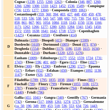
Cognac
(
1238
;
1255
;
1260
;
1262
)
·
Colonia
(
346
;
887
;
1260
;
1266
;
1280
;
1300
;
1310
;
1423
;
1452
;
1536
;
1549
)
·
Compiegne
(
756
;
1235
;
1277
;
1304
)
·
Compostela
(
899
;
1061
)
·
Costantinopoli
(
359
;
360
;
394
;
403
;
427
;
448
;
450
;
459
;
478
;
518
;
533
;
536
;
538
;
543
;
547
;
588
;
692
;
715
;
730
;
754
;
815
;
842
;
858
;
861
;
867
;
901
;
1054
;
1084
;
1118
;
1143
;
1150
;
1156
;
1166
;
1171
;
1262
;
1266
;
1277
;
1280
;
1283
;
1284
;
1341
;
1345
;
1450
;
1572
;
1593
;
1638
;
1641
;
1642
;
1718
;
1723
)
·
Copenhaghen
(
1425
)
·
Coyanza
(
1050
)
·
Ctesifonte
(
414
)
Dalmazia
(
1199
)
·
Diospoli
(
415
)
·
Diamper
(
1599
)
·
Dordrecht
(
1618
)
·
Dortmund
(
1005
)
·
Douzi
(
871
;
874
)
·
D
Drogheda
(
1554
)
·
Dublino
(
1176
;
1186
;
1518
;
1615
;
1634
)
·
Dunstable
(
1214
)
·
Durham
(
1220
;
1255
;
1276
)
Eanham
(
1009
)
·
Edimburgo
(
1177
;
1552
;
1559
;
1724
;
1731
;
1743
)
·
Efeso
(
196
;
401
;
449
)
·
Egara
(
615
)
·
Elne
(
1027
)
·
E
Elvira
(
300
)
·
Ely
(
1290
)
·
Embrun
(
1290
;
1727
)
·
Epaona
(
517
)
·
Erfurt
(
932
)
·
Esfahan
(
450
)
·
Etampes
(
1092
;
1130
;
1147
)
·
Exeter
(
926
;
1287
)
Filadelfia
(
1789
;
1795
;
1835
;
1838
;
1844
)
·
Fimes
(
881
)
·
Finchall
(
799
)
·
Fleury
(
799
)
·
Firenze
(
1055
;
1106
;
1573
;
F
1787
)
·
Francia
(
1002
)
·
Francoforte
(
794
)
·
Freisinghen
(
1440
)
·
Friuli
(
796
)
Gallia
(
451
;
1041
)
·
Gangra
(
340
)
·
Gentilly
(
767
)
·
Germania
(
742
)
·
Gerona
(
517
;
1068
;
1261
;
1274
;
1717
)
·
Gerusalemme
G
(
ca. 50
;
196
;
349
;
399
;
453
;
518
;
536
;
553
;
634
;
726
;
1443
;