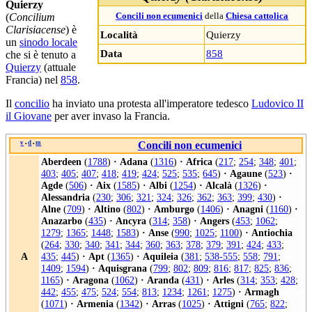
Quierzy
(
Concilium
Concili non ecumenici
della
Chiesa cattolica
Clarisiacense
) è
Località
Quierzy
un
sinodo locale
Data
858
che si è tenuto a
Quierzy
(attuale
Francia) nel
858
.
Il
concilio
ha inviato una protesta all'imperatore tedesco
Ludovico II
il Giovane
per aver invaso la Francia.
v
d
m
Concili non ecumenici
•
•
Aberdeen
(
1788
)
·
Adana
(
1316
)
·
Africa
(
217
;
254
;
348
;
401
;
403
;
405
;
407
;
418
;
419
;
424
;
525
;
535
;
645
)
·
Agaune
(
523
)
·
Agde
(
506
)
·
Aix
(
1585
)
·
Albi
(
1254
)
·
Alcalà
(
1326
)
·
Alessandria
(
230
;
306
;
321
;
324
;
326
;
362
;
363
;
399
;
430
)
·
Alne
(
709
)
·
Altino
(
802
)
·
Amburgo
(
1406
)
·
Anagni
(
1160
)
·
Anazarbo
(
435
)
·
Ancyra
(
314
;
358
)
·
Angers
(
453
;
1062
;
1279
;
1365
;
1448
;
1583
)
·
Anse
(
990
;
1025
;
1100
)
·
Antiochia
(
264
;
330
;
340
;
341
;
344
;
360
;
363
;
378
;
379
;
391
;
424
;
433
;
A
435
;
445
)
·
Apt
(
1365
)
·
Aquileia
(
381
;
538-555
;
558
;
791
;
1409
;
1594
)
·
Aquisgrana
(
799
;
802
;
809
;
816
;
817
;
825
;
836
;
1165
)
·
Aragona
(
1062
)
·
Aranda
(
431
)
·
Arles
(
314
;
353
;
428
;
442
;
455
;
475
;
524
;
554
;
813
;
1234
;
1261
;
1275
)
·
Armagh
(
1071
)
·
Armenia
(
1342
)
·
Arras
(
1025
)
·
Attigni
(
765
;
822
;