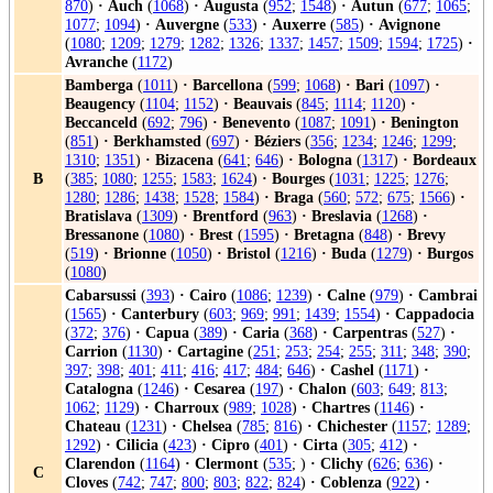
870
)
·
Auch
(
1068
)
·
Augusta
(
952
;
1548
)
·
Autun
(
677
;
1065
;
1077
;
1094
)
·
Auvergne
(
533
)
·
Auxerre
(
585
)
·
Avignone
(
1080
;
1209
;
1279
;
1282
;
1326
;
1337
;
1457
;
1509
;
1594
;
1725
)
·
Avranche
(
1172
)
Bamberga
(
1011
)
·
Barcellona
(
599
;
1068
)
·
Bari
(
1097
)
·
Beaugency
(
1104
;
1152
)
·
Beauvais
(
845
;
1114
;
1120
)
·
Beccanceld
(
692
;
796
)
·
Benevento
(
1087
;
1091
)
·
Benington
(
851
)
·
Berkhamsted
(
697
)
·
Béziers
(
356
;
1234
;
1246
;
1299
;
1310
;
1351
)
·
Bizacena
(
641
;
646
)
·
Bologna
(
1317
)
·
Bordeaux
B
(
385
;
1080
;
1255
;
1583
;
1624
)
·
Bourges
(
1031
;
1225
;
1276
;
1280
;
1286
;
1438
;
1528
;
1584
)
·
Braga
(
560
;
572
;
675
;
1566
)
·
Bratislava
(
1309
)
·
Brentford
(
963
)
·
Breslavia
(
1268
)
·
Bressanone
(
1080
)
·
Brest
(
1595
)
·
Bretagna
(
848
)
·
Brevy
(
519
)
·
Brionne
(
1050
)
·
Bristol
(
1216
)
·
Buda
(
1279
)
·
Burgos
(
1080
)
Cabarsussi
(
393
)
·
Cairo
(
1086
;
1239
)
·
Calne
(
979
)
·
Cambrai
(
1565
)
·
Canterbury
(
603
;
969
;
991
;
1439
;
1554
)
·
Cappadocia
(
372
;
376
)
·
Capua
(
389
)
·
Caria
(
368
)
·
Carpentras
(
527
)
·
Carrion
(
1130
)
·
Cartagine
(
251
;
253
;
254
;
255
;
311
;
348
;
390
;
397
;
398
;
401
;
411
;
416
;
417
;
484
;
646
)
·
Cashel
(
1171
)
·
Catalogna
(
1246
)
·
Cesarea
(
197
)
·
Chalon
(
603
;
649
;
813
;
1062
;
1129
)
·
Charroux
(
989
;
1028
)
·
Chartres
(
1146
)
·
Chateau
(
1231
)
·
Chelsea
(
785
;
816
)
·
Chichester
(
1157
;
1289
;
1292
)
·
Cilicia
(
423
)
·
Cipro
(
401
)
·
Cirta
(
305
;
412
)
·
Clarendon
(
1164
)
·
Clermont
(
535
; )
·
Clichy
(
626
;
636
)
·
C
Cloves
(
742
;
747
;
800
;
803
;
822
;
824
)
·
Coblenza
(
922
)
·