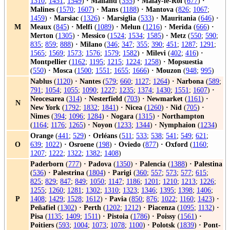
1310
;
1451
;
1549
)
·
Mailand
(
355
)
·
Malay-le-Roi
(
677
)
·
Malines
(
1570
;
1607
)
·
Mans
(
1188
)
·
Mantova
(
826
;
1067
;
1459
)
·
Marsiac
(
1326
)
·
Marsiglia
(
533
)
·
Mauritania
(
646
)
·
M
Meaux
(
845
)
·
Melfi
(
1089
)
·
Melun
(
1216
)
·
Merida
(
666
)
·
Merton
(
1305
)
·
Messico
(
1524
;
1534
;
1585
)
·
Metz
(
550
;
590
;
835
;
859
;
888
)
·
Milano
(
346
;
347
;
355
;
390
;
451
;
1287
;
1291
;
1565
;
1569
;
1573
;
1576
;
1579
;
1582
)
·
Milevi
(
402
;
416
)
·
Montpellier
(
1162
;
1195
;
1215
;
1224
;
1258
)
·
Mopsuestia
(
550
)
·
Mosca
(
1500
;
1551
;
1655
;
1666
)
·
Mouzon
(
948
;
995
)
Nablus
(
1120
)
·
Nantes
(
579
;
660
;
1127
;
1264
)
·
Narbona
(
589
;
791
;
1054
;
1055
;
1090
;
1227
;
1235
;
1374
;
1430
;
1551
;
1607
)
·
Neocesarea
(
314
)
·
Nesterfield
(
703
)
·
Newmarket
(
1161
)
·
N
New York
(
1792
;
1832
;
1841
)
·
Nicea
(
1260
)
·
Nid
(
705
)
·
Nimes
(
394
;
1096
;
1284
)
·
Nogara
(
1315
)
·
Northampton
(
1164
;
1176
;
1265
)
·
Noyon
(
1233
;
1344
)
·
Nymphaion
(
1234
)
Orange
(
441
;
529
)
·
Orléans
(
511
;
533
;
538
;
541
;
549
;
621
;
O
639
;
1022
)
·
Osroene
(
198
)
·
Oviedo
(
877
)
·
Oxford
(
1160
;
1207
;
1222
;
1322
;
1382
;
1408
)
Paderborn
(
777
)
·
Padova
(
1350
)
·
Palencia
(
1388
)
·
Palestina
(
536
)
·
Palestrina
(
1804
)
·
Parigi
(
360
;
557
;
573
;
577
;
615
;
825
;
829
;
847
;
849
;
1050
;
1147
;
1186
;
1201
;
1210
;
1213
;
1226
;
1255
;
1260
;
1281
;
1302
;
1310
;
1323
;
1346
;
1395
;
1398
;
1406
;
P
1408
;
1429
;
1528
;
1612
)
·
Pavia
(
850
;
876
;
1022
;
1160
;
1423
)
·
Peñafiel
(
1302
)
·
Perth
(
1202
;
1212
)
·
Piacenza
(
1095
;
1132
)
·
Pisa
(
1135
;
1409
;
1511
)
·
Pistoia
(
1786
)
·
Poissy
(
1561
)
·
Poitiers
(
593
;
1004
;
1073
;
1078
;
1100
)
·
Polotsk
(
1839
)
·
Pont-