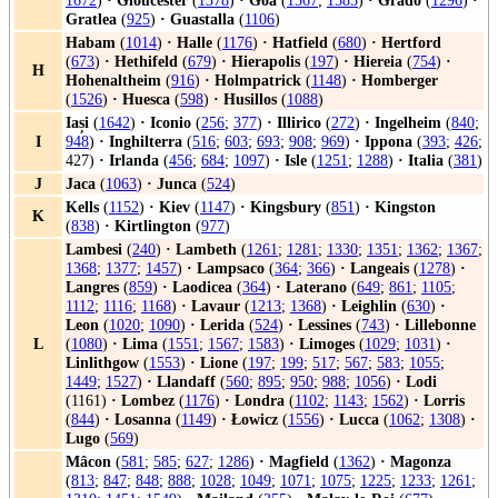
1672
)
·
Gloucester
(
1378
)
·
Goa
(
1567
;
1585
)
·
Grado
(
1296
)
·
Gratlea
(
925
)
·
Guastalla
(
1106
)
Habam
(
1014
)
·
Halle
(
1176
)
·
Hatfield
(
680
)
·
Hertford
(
673
)
·
Hethifeld
(
679
)
·
Hierapolis
(
197
)
·
Hiereia
(
754
)
·
H
Hohenaltheim
(
916
)
·
Holmpatrick
(
1148
)
·
Homberger
(
1526
)
·
Huesca
(
598
)
·
Husillos
(
1088
)
Iași
(
1642
)
·
Iconio
(
256
;
377
)
·
Illirico
(
272
)
·
Ingelheim
(
840
;
I
948
)
·
Inghilterra
(
516
;
603
;
693
;
908
;
969
)
·
Ippona
(
393
;
426
;
427)
·
Irlanda
(
456
;
684
;
1097
)
·
Isle
(
1251
;
1288
)
·
Italia
(
381
)
J
Jaca
(
1063
)
·
Junca
(
524
)
Kells
(
1152
)
·
Kiev
(
1147
)
·
Kingsbury
(
851
)
·
Kingston
K
(
838
)
·
Kirtlington
(
977
)
Lambesi
(
240
)
·
Lambeth
(
1261
;
1281
;
1330
;
1351
;
1362
;
1367
;
1368
;
1377
;
1457
)
·
Lampsaco
(
364
;
366
)
·
Langeais
(
1278
)
·
Langres
(
859
)
·
Laodicea
(
364
)
·
Laterano
(
649
;
861
;
1105
;
1112
;
1116
;
1168
)
·
Lavaur
(
1213
;
1368
)
·
Leighlin
(
630
)
·
Leon
(
1020
;
1090
)
·
Lerida
(
524
)
·
Lessines
(
743
)
·
Lillebonne
L
(
1080
)
·
Lima
(
1551
;
1567
;
1583
)
·
Limoges
(
1029
;
1031
)
·
Linlithgow
(
1553
)
·
Lione
(
197
;
199
;
517
;
567
;
583
;
1055
;
1449
;
1527
)
·
Llandaff
(
560
;
895
;
950
;
988
;
1056
)
·
Lodi
(1161)
·
Lombez
(
1176
)
·
Londra
(
1102
;
1143
;
1562
)
·
Lorris
(
844
)
·
Losanna
(
1149
)
·
Łowicz
(
1556
)
·
Lucca
(
1062
;
1308
)
·
Lugo
(
569
)
Mâcon
(
581
;
585
;
627
;
1286
)
·
Magfield
(
1362
)
·
Magonza
(
813
;
847
;
848
;
888
;
1028
;
1049
;
1071
;
1075
;
1225
;
1233
;
1261
;