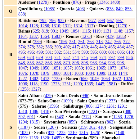
Audemer
(
1279
)
·
Ponthion
(
876
)
·
Praga
(
1346
;
1408
)
Quedlinburg
(
1085
)
·
Quercia
(
403
)
·
Quierzy
(
838
;
849
;
853
;
Q
858
)
Ratisbona
(
792
;
796
;
932
)
·
Ravenna
(
877
;
898
;
967
;
997
;
1014
;
1128
;
1286
;
1310
;
1311
;
1314
;
1317
)
·
Reading
(
1279
)
·
Reims
(
625
;
819
;
991
;
1049
;
1094
;
1115
;
1119
;
1131
;
1148
;
1157
;
1164
;
1287
;
1564
;
1583
)
·
Rennes
(
1273
)
·
Riez
(
439
;
1285
)
·
Rimini
(
359
)
·
Roma
(
196
;
251
;
261
;
263
;
313
;
342
;
366
;
372
;
374
;
378
;
382
;
386
;
390
;
402
;
417
;
430
;
445
;
449
;
465
;
484
;
487
;
495
;
496
;
499
;
501
;
502
;
531
;
534
;
590
;
595
;
600
;
601
;
606
;
610
;
R
639
;
678
;
679
;
703
;
721
;
732
;
744
;
745
;
769
;
774
;
792
;
799
;
826
;
848
;
853
;
862
;
863
;
868
;
879
;
896
;
898
;
963
;
964
;
993
;
998
;
1047
;
1049
;
1050
;
1051
;
1057
;
1059
;
1061
;
1065
;
1073
;
1074
;
1076
;
1078
;
1079
;
1080
;
1081
;
1083
;
1084
;
1099
;
1133
;
1144
;
1227
;
1302
;
1412
;
1725
)
·
Rouen
(
650
;
1049
;
1063
;
1072
;
1074
;
1096
;
1118
;
1190
;
1223
;
1231
;
1299
;
1335
;
1445
;
1581
)
·
Ruffec
(
1258
;
1327
)
Saint Albans
(
429
)
·
Saint-Denis
(
996
)
·
Saint-Jean-de-Losne
(673-75)
·
Saint-Omer
(
1099
)
·
Saint Quentin
(
1233
)
·
Saintes
(579)
·
Salerno
(
1596
)
·
Salisburgo
(
806
;
1274
;
1281
;
1291
;
1310
;
1386
;
1418
)
·
San Pietroburgo
(
1721
)
·
Saragozza
(
380
;
592
;
691
)
·
Sardica
(
343
)
·
Satala
(
372
)
·
Saumur
(
1253
;
1276
;
1294
;
1315
)
·
Savonnieres
(
859
)
·
Schiracavan
(
862
)
·
Scozia
S
(
1187
)
·
Seden
(
1267
)
·
Seleucia
(
359
;
362
;
410
)
·
Seligenstadt
(
1022
)
·
Senlis
(
873
;
1235
;
1310
;
1315
;
1326
)
·
Sens
(
1140
;
1199
;
1256
;
1320
;
1485
)
·
Septimania
(589)
·
Shanghai