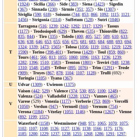
(
1924
)
·
Sicilia
(
366
)
·
Side
(
383
)
·
Siena
(
1423
)
·
Sigedin
(
367
)
·
Sinnada
(
230
)
·
Sirmio
(
351
;
357
)
·
Sis
(
1307
)
·
Siviglia
(
590
;
618
)
·
Soissons
(
744
;
853
;
866
;
1092
;
1115
;
1121
;
1456
)
·
Strigonia
(
1114
)
·
Suffetum
(
528
)
·
Sutri
(
1046
)
Tarragona
(
516
;
1239
;
1242
;
1292
;
1317
;
1329
)
·
Tassus
(
1177
)
·
Teodosiopoli
(
629
)
·
Theven
(
535
)
·
Thionville
(
822
;
835
;
844
)
·
Tiro
(
335
)
·
Toledo
(
400
;
405
;
527
;
589
;
610
;
633
;
636
;
638
;
646
;
653
;
655
;
656
;
675
;
681
;
683
;
684
;
688
;
693
;
694
;
1324
;
1339
;
1473
;
1565
)
·
Tolosa
(
1056
;
1119
;
1161
;
1219
;
1229
;
T
1590
)
·
Torino
(
398-401
)
·
Tortosa
(
1429
)
·
Toul
(
859
;
860
)
·
Tours
(
461
;
566
;
813
;
1055
;
1060
;
1096
;
1163
;
1236
;
1239
;
1282
;
1396
;
1510
;
1583
)
·
Trenton
(
1801
)
·
Treviri
(
948
;
1238
;
1310
;
1548
;
1549
)
·
Tribur
(
895
;
1076
)
·
Trim
(
1291
)
·
Trosle
(
909
);
·
Troyes
(
867
;
878
;
1104
;
1107
;
1128
)
·
Trulli
(692)
·
Turingia
(
1105
)
·
Tyana
(
367
)
U
Udvar
(
1309
)
·
Uwienon
(
1375
)
Vaison
(
442
;
529
)
·
Valence
(
374
;
530
;
855
;
1100
;
1248
)
·
Valenza
(
524
)
·
Valladolid
(
1228
;
1322
)
·
Vannes
(
465
)
·
Varese
(529)
·
Venezia
(
1177
)
·
Verberie
(
753
;
869
)
·
Vercelli
V
(
1050
)
·
Verdun
(
947
)
·
Vernueil
(
844
)
·
Vernum
(
754
)
·
Verona
(
1184
)
·
Vézelay
(
1051
;
1146
)
·
Vienna
(
1267
)
·
Vienne
(
892
;
1199
;
1557
)
Waterford
(
1158
)
·
Westminster
(
948
;
971
;
1065
;
1070
;
1075
;
1102
;
1107
;
1108
;
1126
;
1127
;
1136
;
1138
;
1166
;
1175
;
1176
;
1185
;
1200
;
1229
;
1237
;
1238
;
1255
;
1268
;
1286
;
1291
;
1297
;