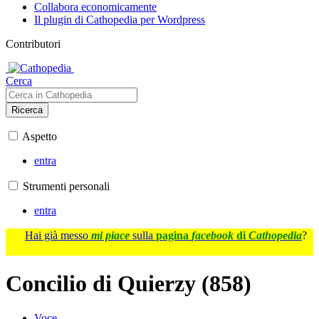
Collabora economicamente
Il plugin di Cathopedia per Wordpress
Contributori
Cerca
Ricerca
Aspetto
entra
Strumenti personali
entra
Hai già messo
mi piace
sulla
pagina
facebook
di
Cathopedia
?
Concilio di Quierzy (858)
Voce