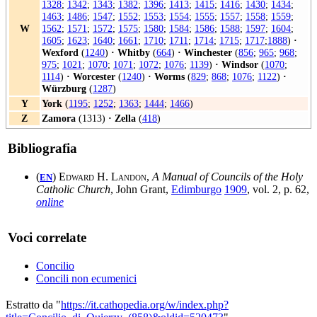
1328
;
1342
;
1343
;
1382
;
1396
;
1413
;
1415
;
1416
;
1430
;
1434
;
1463
;
1486
;
1547
;
1552
;
1553
;
1554
;
1555
;
1557
;
1558
;
1559
;
W
1562
;
1571
;
1572
;
1575
;
1580
;
1584
;
1586
;
1588
;
1597
;
1604
;
1605
;
1623
;
1640
;
1661
;
1710
;
1711
;
1714
;
1715
;
1717
;
1888
)
·
Wexford
(
1240
)
·
Whitby
(
664
)
·
Winchester
(
856
;
965
;
968
;
975
;
1021
;
1070
;
1071
;
1072
;
1076
;
1139
)
·
Windsor
(
1070
;
1114
)
·
Worcester
(
1240
)
·
Worms
(
829
;
868
;
1076
;
1122
)
·
Würzburg
(
1287
)
Y
York
(
1195
;
1252
;
1363
;
1444
;
1466
)
Z
Zamora
(1313)
·
Zella
(
418
)
Bibliografia
(
)
Edward H. Landon
,
A Manual of Councils of the Holy
EN
Catholic Church
, John Grant,
Edimburgo
1909
, vol. 2, p. 62,
online
Voci correlate
Concilio
Concili non ecumenici
Estratto da "
https://it.cathopedia.org/w/index.php?