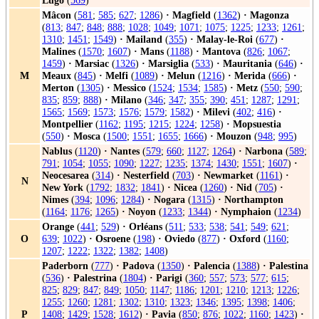
Lugo
(
569
)
Mâcon
(
581
;
585
;
627
;
1286
)
·
Magfield
(
1362
)
·
Magonza
(
813
;
847
;
848
;
888
;
1028
;
1049
;
1071
;
1075
;
1225
;
1233
;
1261
;
1310
;
1451
;
1549
)
·
Mailand
(
355
)
·
Malay-le-Roi
(
677
)
·
Malines
(
1570
;
1607
)
·
Mans
(
1188
)
·
Mantova
(
826
;
1067
;
1459
)
·
Marsiac
(
1326
)
·
Marsiglia
(
533
)
·
Mauritania
(
646
)
·
M
Meaux
(
845
)
·
Melfi
(
1089
)
·
Melun
(
1216
)
·
Merida
(
666
)
·
Merton
(
1305
)
·
Messico
(
1524
;
1534
;
1585
)
·
Metz
(
550
;
590
;
835
;
859
;
888
)
·
Milano
(
346
;
347
;
355
;
390
;
451
;
1287
;
1291
;
1565
;
1569
;
1573
;
1576
;
1579
;
1582
)
·
Milevi
(
402
;
416
)
·
Montpellier
(
1162
;
1195
;
1215
;
1224
;
1258
)
·
Mopsuestia
(
550
)
·
Mosca
(
1500
;
1551
;
1655
;
1666
)
·
Mouzon
(
948
;
995
)
Nablus
(
1120
)
·
Nantes
(
579
;
660
;
1127
;
1264
)
·
Narbona
(
589
;
791
;
1054
;
1055
;
1090
;
1227
;
1235
;
1374
;
1430
;
1551
;
1607
)
·
Neocesarea
(
314
)
·
Nesterfield
(
703
)
·
Newmarket
(
1161
)
·
N
New York
(
1792
;
1832
;
1841
)
·
Nicea
(
1260
)
·
Nid
(
705
)
·
Nimes
(
394
;
1096
;
1284
)
·
Nogara
(
1315
)
·
Northampton
(
1164
;
1176
;
1265
)
·
Noyon
(
1233
;
1344
)
·
Nymphaion
(
1234
)
Orange
(
441
;
529
)
·
Orléans
(
511
;
533
;
538
;
541
;
549
;
621
;
O
639
;
1022
)
·
Osroene
(
198
)
·
Oviedo
(
877
)
·
Oxford
(
1160
;
1207
;
1222
;
1322
;
1382
;
1408
)
Paderborn
(
777
)
·
Padova
(
1350
)
·
Palencia
(
1388
)
·
Palestina
(
536
)
·
Palestrina
(
1804
)
·
Parigi
(
360
;
557
;
573
;
577
;
615
;
825
;
829
;
847
;
849
;
1050
;
1147
;
1186
;
1201
;
1210
;
1213
;
1226
;
1255
;
1260
;
1281
;
1302
;
1310
;
1323
;
1346
;
1395
;
1398
;
1406
;
P
1408
;
1429
;
1528
;
1612
)
·
Pavia
(
850
;
876
;
1022
;
1160
;
1423
)
·