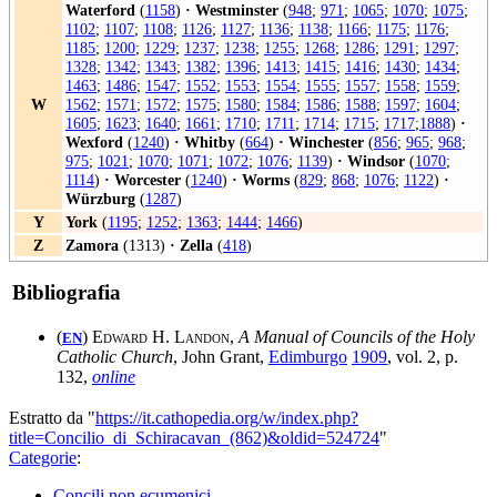
Waterford
(
1158
)
·
Westminster
(
948
;
971
;
1065
;
1070
;
1075
;
1102
;
1107
;
1108
;
1126
;
1127
;
1136
;
1138
;
1166
;
1175
;
1176
;
1185
;
1200
;
1229
;
1237
;
1238
;
1255
;
1268
;
1286
;
1291
;
1297
;
1328
;
1342
;
1343
;
1382
;
1396
;
1413
;
1415
;
1416
;
1430
;
1434
;
1463
;
1486
;
1547
;
1552
;
1553
;
1554
;
1555
;
1557
;
1558
;
1559
;
W
1562
;
1571
;
1572
;
1575
;
1580
;
1584
;
1586
;
1588
;
1597
;
1604
;
1605
;
1623
;
1640
;
1661
;
1710
;
1711
;
1714
;
1715
;
1717
;
1888
)
·
Wexford
(
1240
)
·
Whitby
(
664
)
·
Winchester
(
856
;
965
;
968
;
975
;
1021
;
1070
;
1071
;
1072
;
1076
;
1139
)
·
Windsor
(
1070
;
1114
)
·
Worcester
(
1240
)
·
Worms
(
829
;
868
;
1076
;
1122
)
·
Würzburg
(
1287
)
Y
York
(
1195
;
1252
;
1363
;
1444
;
1466
)
Z
Zamora
(1313)
·
Zella
(
418
)
Bibliografia
(
)
Edward H. Landon
,
A Manual of Councils of the Holy
EN
Catholic Church
, John Grant,
Edimburgo
1909
, vol. 2, p.
132,
online
Estratto da "
https://it.cathopedia.org/w/index.php?
title=Concilio_di_Schiracavan_(862)&oldid=524724
"
Categorie
:
Concili non ecumenici