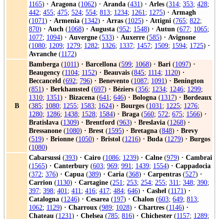
1165
)
·
Aragona
(
1062
)
·
Aranda
(
431
)
·
Arles
(
314
;
353
;
428
;
442
;
455
;
475
;
524
;
554
;
813
;
1234
;
1261
;
1275
)
·
Armagh
(
1071
)
·
Armenia
(
1342
)
·
Arras
(
1025
)
·
Attigni
(
765
;
822
;
870
)
·
Auch
(
1068
)
·
Augusta
(
952
;
1548
)
·
Autun
(
677
;
1065
;
1077
;
1094
)
·
Auvergne
(
533
)
·
Auxerre
(
585
)
·
Avignone
(
1080
;
1209
;
1279
;
1282
;
1326
;
1337
;
1457
;
1509
;
1594
;
1725
)
·
Avranche
(
1172
)
Bamberga
(
1011
)
·
Barcellona
(
599
;
1068
)
·
Bari
(
1097
)
·
Beaugency
(
1104
;
1152
)
·
Beauvais
(
845
;
1114
;
1120
)
·
Beccanceld
(
692
;
796
)
·
Benevento
(
1087
;
1091
)
·
Benington
(
851
)
·
Berkhamsted
(
697
)
·
Béziers
(
356
;
1234
;
1246
;
1299
;
1310
;
1351
)
·
Bizacena
(
641
;
646
)
·
Bologna
(
1317
)
·
Bordeaux
B
(
385
;
1080
;
1255
;
1583
;
1624
)
·
Bourges
(
1031
;
1225
;
1276
;
1280
;
1286
;
1438
;
1528
;
1584
)
·
Braga
(
560
;
572
;
675
;
1566
)
·
Bratislava
(
1309
)
·
Brentford
(
963
)
·
Breslavia
(
1268
)
·
Bressanone
(
1080
)
·
Brest
(
1595
)
·
Bretagna
(
848
)
·
Brevy
(
519
)
·
Brionne
(
1050
)
·
Bristol
(
1216
)
·
Buda
(
1279
)
·
Burgos
(
1080
)
Cabarsussi
(
393
)
·
Cairo
(
1086
;
1239
)
·
Calne
(
979
)
·
Cambrai
(
1565
)
·
Canterbury
(
603
;
969
;
991
;
1439
;
1554
)
·
Cappadocia
(
372
;
376
)
·
Capua
(
389
)
·
Caria
(
368
)
·
Carpentras
(
527
)
·
Carrion
(
1130
)
·
Cartagine
(
251
;
253
;
254
;
255
;
311
;
348
;
390
;
397
;
398
;
401
;
411
;
416
;
417
;
484
;
646
)
·
Cashel
(
1171
)
·
Catalogna
(
1246
)
·
Cesarea
(
197
)
·
Chalon
(
603
;
649
;
813
;
1062
;
1129
)
·
Charroux
(
989
;
1028
)
·
Chartres
(
1146
)
·
Chateau
(
1231
)
·
Chelsea
(
785
;
816
)
·
Chichester
(
1157
;
1289
;