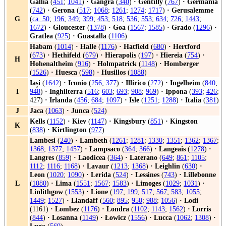
Gallia
(
451
;
1041
)
·
Gangra
(
340
)
·
Gentilly
(
767
)
·
Germania
(
742
)
·
Gerona
(
517
;
1068
;
1261
;
1274
;
1717
)
·
Gerusalemme
G
(
ca. 50
;
196
;
349
;
399
;
453
;
518
;
536
;
553
;
634
;
726
;
1443
;
1672
)
·
Gloucester
(
1378
)
·
Goa
(
1567
;
1585
)
·
Grado
(
1296
)
·
Gratlea
(
925
)
·
Guastalla
(
1106
)
Habam
(
1014
)
·
Halle
(
1176
)
·
Hatfield
(
680
)
·
Hertford
(
673
)
·
Hethifeld
(
679
)
·
Hierapolis
(
197
)
·
Hiereia
(
754
)
·
H
Hohenaltheim
(
916
)
·
Holmpatrick
(
1148
)
·
Homberger
(
1526
)
·
Huesca
(
598
)
·
Husillos
(
1088
)
Iași
(
1642
)
·
Iconio
(
256
;
377
)
·
Illirico
(
272
)
·
Ingelheim
(
840
;
I
948
)
·
Inghilterra
(
516
;
603
;
693
;
908
;
969
)
·
Ippona
(
393
;
426
;
427)
·
Irlanda
(
456
;
684
;
1097
)
·
Isle
(
1251
;
1288
)
·
Italia
(
381
)
J
Jaca
(
1063
)
·
Junca
(
524
)
Kells
(
1152
)
·
Kiev
(
1147
)
·
Kingsbury
(
851
)
·
Kingston
K
(
838
)
·
Kirtlington
(
977
)
Lambesi
(
240
)
·
Lambeth
(
1261
;
1281
;
1330
;
1351
;
1362
;
1367
;
1368
;
1377
;
1457
)
·
Lampsaco
(
364
;
366
)
·
Langeais
(
1278
)
·
Langres
(
859
)
·
Laodicea
(
364
)
·
Laterano
(
649
;
861
;
1105
;
1112
;
1116
;
1168
)
·
Lavaur
(
1213
;
1368
)
·
Leighlin
(
630
)
·
Leon
(
1020
;
1090
)
·
Lerida
(
524
)
·
Lessines
(
743
)
·
Lillebonne
L
(
1080
)
·
Lima
(
1551
;
1567
;
1583
)
·
Limoges
(
1029
;
1031
)
·
Linlithgow
(
1553
)
·
Lione
(
197
;
199
;
517
;
567
;
583
;
1055
;
1449
;
1527
)
·
Llandaff
(
560
;
895
;
950
;
988
;
1056
)
·
Lodi
(1161)
·
Lombez
(
1176
)
·
Londra
(
1102
;
1143
;
1562
)
·
Lorris
(
844
)
·
Losanna
(
1149
)
·
Łowicz
(
1556
)
·
Lucca
(
1062
;
1308
)
·