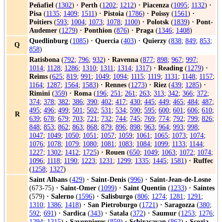
Peñafiel
(
1302
)
·
Perth
(
1202
;
1212
)
·
Piacenza
(
1095
;
1132
)
·
Pisa
(
1135
;
1409
;
1511
)
·
Pistoia
(
1786
)
·
Poissy
(
1561
)
·
Poitiers
(
593
;
1004
;
1073
;
1078
;
1100
)
·
Polotsk
(
1839
)
·
Pont-
Audemer
(
1279
)
·
Ponthion
(
876
)
·
Praga
(
1346
;
1408
)
Quedlinburg
(
1085
)
·
Quercia
(
403
)
·
Quierzy
(
838
;
849
;
853
;
Q
858
)
Ratisbona
(
792
;
796
;
932
)
·
Ravenna
(
877
;
898
;
967
;
997
;
1014
;
1128
;
1286
;
1310
;
1311
;
1314
;
1317
)
·
Reading
(
1279
)
·
Reims
(
625
;
819
;
991
;
1049
;
1094
;
1115
;
1119
;
1131
;
1148
;
1157
;
1164
;
1287
;
1564
;
1583
)
·
Rennes
(
1273
)
·
Riez
(
439
;
1285
)
·
Rimini
(
359
)
·
Roma
(
196
;
251
;
261
;
263
;
313
;
342
;
366
;
372
;
374
;
378
;
382
;
386
;
390
;
402
;
417
;
430
;
445
;
449
;
465
;
484
;
487
;
495
;
496
;
499
;
501
;
502
;
531
;
534
;
590
;
595
;
600
;
601
;
606
;
610
;
R
639
;
678
;
679
;
703
;
721
;
732
;
744
;
745
;
769
;
774
;
792
;
799
;
826
;
848
;
853
;
862
;
863
;
868
;
879
;
896
;
898
;
963
;
964
;
993
;
998
;
1047
;
1049
;
1050
;
1051
;
1057
;
1059
;
1061
;
1065
;
1073
;
1074
;
1076
;
1078
;
1079
;
1080
;
1081
;
1083
;
1084
;
1099
;
1133
;
1144
;
1227
;
1302
;
1412
;
1725
)
·
Rouen
(
650
;
1049
;
1063
;
1072
;
1074
;
1096
;
1118
;
1190
;
1223
;
1231
;
1299
;
1335
;
1445
;
1581
)
·
Ruffec
(
1258
;
1327
)
Saint Albans
(
429
)
·
Saint-Denis
(
996
)
·
Saint-Jean-de-Losne
(673-75)
·
Saint-Omer
(
1099
)
·
Saint Quentin
(
1233
)
·
Saintes
(579)
·
Salerno
(
1596
)
·
Salisburgo
(
806
;
1274
;
1281
;
1291
;
1310
;
1386
;
1418
)
·
San Pietroburgo
(
1721
)
·
Saragozza
(
380
;
592
;
691
)
·
Sardica
(
343
)
·
Satala
(
372
)
·
Saumur
(
1253
;
1276
;
1294
;
1315
)
·
Savonnieres
(
859
)
·
Schiracavan
(
862
)
·
Scozia