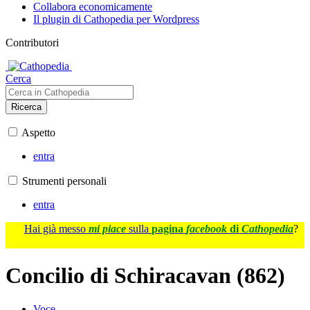
Collabora economicamente
Il plugin di Cathopedia per Wordpress
Contributori
Cerca
Ricerca
Aspetto
entra
Strumenti personali
entra
Hai già messo
mi piace
sulla
pagina
facebook
di
Cathopedia
?
Concilio di Schiracavan (862)
Voce