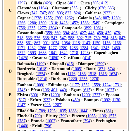
1292
)
·
Cilicia
(
423
)
·
Cipro
(
401
)
·
Cirta
(
305
;
412
)
·
Clarendon
(
1164
)
·
Clermont
(
535
; )
·
Clichy
(
626
;
636
)
·
C
Cloves
(
742
;
747
;
800
;
803
;
822
;
824
)
·
Coblenza
(
922
)
·
Cognac
(
1238
;
1255
;
1260
;
1262
)
·
Colonia
(
346
;
887
;
1260
;
1266
;
1280
;
1300
;
1310
;
1423
;
1452
;
1536
;
1549
)
·
Compiegne
(
756
;
1235
;
1277
;
1304
)
·
Compostela
(
899
;
1061
)
·
Costantinopoli
(
359
;
360
;
394
;
403
;
427
;
448
;
450
;
459
;
478
;
518
;
533
;
536
;
538
;
543
;
547
;
588
;
692
;
715
;
730
;
754
;
815
;
842
;
858
;
861
;
867
;
901
;
1054
;
1084
;
1118
;
1143
;
1150
;
1156
;
1166
;
1171
;
1262
;
1266
;
1277
;
1280
;
1283
;
1284
;
1341
;
1345
;
1450
;
1572
;
1593
;
1638
;
1641
;
1642
;
1718
;
1723
)
·
Copenhaghen
(
1425
)
·
Coyanza
(
1050
)
·
Ctesifonte
(
414
)
Dalmazia
(
1199
)
·
Diospoli
(
415
)
·
Diamper
(
1599
)
·
Dordrecht
(
1618
)
·
Dortmund
(
1005
)
·
Douzi
(
871
;
874
)
·
D
Drogheda
(
1554
)
·
Dublino
(
1176
;
1186
;
1518
;
1615
;
1634
)
·
Dunstable
(
1214
)
·
Durham
(
1220
;
1255
;
1276
)
Eanham
(
1009
)
·
Edimburgo
(
1177
;
1552
;
1559
;
1724
;
1731
;
1743
)
·
Efeso
(
196
;
401
;
449
)
·
Egara
(
615
)
·
Elne
(
1027
)
·
E
Elvira
(
300
)
·
Ely
(
1290
)
·
Embrun
(
1290
;
1727
)
·
Epaona
(
517
)
·
Erfurt
(
932
)
·
Esfahan
(
450
)
·
Etampes
(
1092
;
1130
;
1147
)
·
Exeter
(
926
;
1287
)
Filadelfia
(
1789
;
1795
;
1835
;
1838
;
1844
)
·
Fimes
(
881
)
·
Finchall
(
799
)
·
Fleury
(
799
)
·
Firenze
(
1055
;
1106
;
1573
;
F
1787
)
·
Francia
(
1002
)
·
Francoforte
(
794
)
·
Freisinghen
(
1440
)
·
Friuli
(
796
)