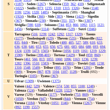
S
(
1187
)
·
Seden
(
1267
)
·
Seleucia
(
359
;
362
;
410
)
·
Seligenstadt
(
1022
)
·
Senlis
(
873
;
1235
;
1310
;
1315
;
1326
)
·
Sens
(
1140
;
1199
;
1256
;
1320
;
1485
)
·
Septimania
(589)
·
Shanghai
(
1924
)
·
Sicilia
(
366
)
·
Side
(
383
)
·
Siena
(
1423
)
·
Sigedin
(
367
)
·
Sinnada
(
230
)
·
Sirmio
(
351
;
357
)
·
Sis
(
1307
)
·
Siviglia
(
590
;
618
)
·
Soissons
(
744
;
853
;
866
;
1092
;
1115
;
1121
;
1456
)
·
Strigonia
(
1114
)
·
Suffetum
(
528
)
·
Sutri
(
1046
)
Tarragona
(
516
;
1239
;
1242
;
1292
;
1317
;
1329
)
·
Tassus
(
1177
)
·
Teodosiopoli
(
629
)
·
Theven
(
535
)
·
Thionville
(
822
;
835
;
844
)
·
Tiro
(
335
)
·
Toledo
(
400
;
405
;
527
;
589
;
610
;
633
;
636
;
638
;
646
;
653
;
655
;
656
;
675
;
681
;
683
;
684
;
688
;
693
;
694
;
1324
;
1339
;
1473
;
1565
)
·
Tolosa
(
1056
;
1119
;
1161
;
1219
;
1229
;
T
1590
)
·
Torino
(
398-401
)
·
Tortosa
(
1429
)
·
Toul
(
859
;
860
)
·
Tours
(
461
;
566
;
813
;
1055
;
1060
;
1096
;
1163
;
1236
;
1239
;
1282
;
1396
;
1510
;
1583
)
·
Trenton
(
1801
)
·
Treviri
(
948
;
1238
;
1310
;
1548
;
1549
)
·
Tribur
(
895
;
1076
)
·
Trim
(
1291
)
·
Trosle
(
909
);
·
Troyes
(
867
;
878
;
1104
;
1107
;
1128
)
·
Trulli
(692)
·
Turingia
(
1105
)
·
Tyana
(
367
)
U
Udvar
(
1309
)
·
Uwienon
(
1375
)
Vaison
(
442
;
529
)
·
Valence
(
374
;
530
;
855
;
1100
;
1248
)
·
Valenza
(
524
)
·
Valladolid
(
1228
;
1322
)
·
Vannes
(
465
)
·
Varese
(529)
·
Venezia
(
1177
)
·
Verberie
(
753
;
869
)
·
Vercelli
V
(
1050
)
·
Verdun
(
947
)
·
Vernueil
(
844
)
·
Vernum
(
754
)
·
Verona
(
1184
)
·
Vézelay
(
1051
;
1146
)
·
Vienna
(
1267
)
·
Vienne
(
892
;
1199
;
1557
)