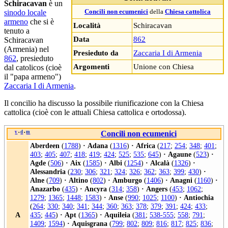
Schiracavan
è un
sinodo locale
Concili non ecumenici
della
Chiesa cattolica
armeno
che si è
Località
Schiracavan
tenuto a
Data
862
Schiracavan
(Armenia) nel
Presieduto da
Zaccaria I di Armenia
862
, presieduto
Argomenti
Unione con Chiesa
dal catolicos (cioè
il "papa armeno")
Zaccaria I di Armenia
.
Il concilio ha discusso la possibile riunificazione con la Chiesa
cattolica (cioè con le attuali Chiesa cattolica e ortodossa).
v
d
m
Concili non ecumenici
•
•
Aberdeen
(
1788
)
·
Adana
(
1316
)
·
Africa
(
217
;
254
;
348
;
401
;
403
;
405
;
407
;
418
;
419
;
424
;
525
;
535
;
645
)
·
Agaune
(
523
)
·
Agde
(
506
)
·
Aix
(
1585
)
·
Albi
(
1254
)
·
Alcalà
(
1326
)
·
Alessandria
(
230
;
306
;
321
;
324
;
326
;
362
;
363
;
399
;
430
)
·
Alne
(
709
)
·
Altino
(
802
)
·
Amburgo
(
1406
)
·
Anagni
(
1160
)
·
Anazarbo
(
435
)
·
Ancyra
(
314
;
358
)
·
Angers
(
453
;
1062
;
1279
;
1365
;
1448
;
1583
)
·
Anse
(
990
;
1025
;
1100
)
·
Antiochia
(
264
;
330
;
340
;
341
;
344
;
360
;
363
;
378
;
379
;
391
;
424
;
433
;
A
435
;
445
)
·
Apt
(
1365
)
·
Aquileia
(
381
;
538-555
;
558
;
791
;
1409
;
1594
)
·
Aquisgrana
(
799
;
802
;
809
;
816
;
817
;
825
;
836
;