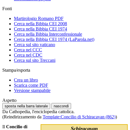
Fonti
Martirologio Romano PDF
Cerca nella Bibbia CEI 2008
Cerca nella Bibbia CEI 1974
Cerca nella Bibbia Interconfessionale
Cerca nella Bibbia CEI 1974 (LaParola.net)
Cerca sul sito vaticano
Cerca nel CCC
Cerca nel CDC
Cerca sul sito Treccani
Stampa/esporta
Crea un libro
Scarica come PDF
Versione stampabile
Aspetto
sposta nella barra laterale
nascondi
Da Cathopedia, l'enciclopedia cattolica.
(Reindirizzamento da
Template:Concilio di Schiracavan (862)
)
Il
Concilio di
Schiracavan