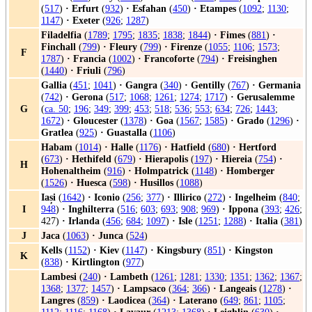
(
517
)
·
Erfurt
(
932
)
·
Esfahan
(
450
)
·
Etampes
(
1092
;
1130
;
1147
)
·
Exeter
(
926
;
1287
)
Filadelfia
(
1789
;
1795
;
1835
;
1838
;
1844
)
·
Fimes
(
881
)
·
Finchall
(
799
)
·
Fleury
(
799
)
·
Firenze
(
1055
;
1106
;
1573
;
F
1787
)
·
Francia
(
1002
)
·
Francoforte
(
794
)
·
Freisinghen
(
1440
)
·
Friuli
(
796
)
Gallia
(
451
;
1041
)
·
Gangra
(
340
)
·
Gentilly
(
767
)
·
Germania
(
742
)
·
Gerona
(
517
;
1068
;
1261
;
1274
;
1717
)
·
Gerusalemme
G
(
ca. 50
;
196
;
349
;
399
;
453
;
518
;
536
;
553
;
634
;
726
;
1443
;
1672
)
·
Gloucester
(
1378
)
·
Goa
(
1567
;
1585
)
·
Grado
(
1296
)
·
Gratlea
(
925
)
·
Guastalla
(
1106
)
Habam
(
1014
)
·
Halle
(
1176
)
·
Hatfield
(
680
)
·
Hertford
(
673
)
·
Hethifeld
(
679
)
·
Hierapolis
(
197
)
·
Hiereia
(
754
)
·
H
Hohenaltheim
(
916
)
·
Holmpatrick
(
1148
)
·
Homberger
(
1526
)
·
Huesca
(
598
)
·
Husillos
(
1088
)
Iași
(
1642
)
·
Iconio
(
256
;
377
)
·
Illirico
(
272
)
·
Ingelheim
(
840
;
I
948
)
·
Inghilterra
(
516
;
603
;
693
;
908
;
969
)
·
Ippona
(
393
;
426
;
427)
·
Irlanda
(
456
;
684
;
1097
)
·
Isle
(
1251
;
1288
)
·
Italia
(
381
)
J
Jaca
(
1063
)
·
Junca
(
524
)
Kells
(
1152
)
·
Kiev
(
1147
)
·
Kingsbury
(
851
)
·
Kingston
K
(
838
)
·
Kirtlington
(
977
)
Lambesi
(
240
)
·
Lambeth
(
1261
;
1281
;
1330
;
1351
;
1362
;
1367
;
1368
;
1377
;
1457
)
·
Lampsaco
(
364
;
366
)
·
Langeais
(
1278
)
·
Langres
(
859
)
·
Laodicea
(
364
)
·
Laterano
(
649
;
861
;
1105
;