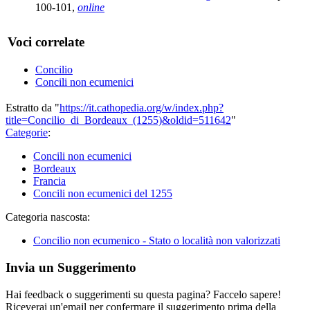
100-101,
online
Voci correlate
Concilio
Concili non ecumenici
Estratto da "
https://it.cathopedia.org/w/index.php?
title=Concilio_di_Bordeaux_(1255)&oldid=511642
"
Categorie
:
Concili non ecumenici
Bordeaux
Francia
Concili non ecumenici del 1255
Categoria nascosta:
Concilio non ecumenico - Stato o località non valorizzati
Invia un Suggerimento
Hai feedback o suggerimenti su questa pagina? Faccelo sapere!
Riceverai un'email per confermare il suggerimento prima della