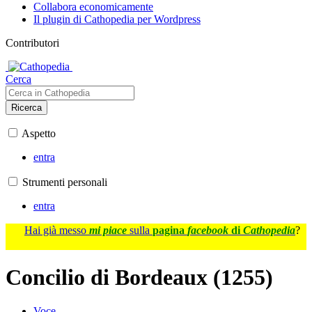
Collabora economicamente
Il plugin di Cathopedia per Wordpress
Contributori
Cerca
Ricerca
Aspetto
entra
Strumenti personali
entra
Hai già messo
mi piace
sulla
pagina
facebook
di
Cathopedia
?
Concilio di Bordeaux (1255)
Voce