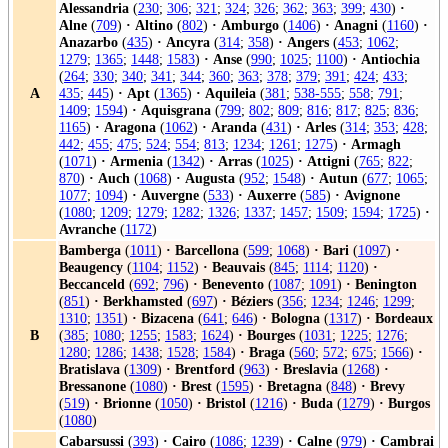
Alessandria
(
230
;
306
;
321
;
324
;
326
;
362
;
363
;
399
;
430
)
·
Alne
(
709
)
·
Altino
(
802
)
·
Amburgo
(
1406
)
·
Anagni
(
1160
)
·
Anazarbo
(
435
)
·
Ancyra
(
314
;
358
)
·
Angers
(
453
;
1062
;
1279
;
1365
;
1448
;
1583
)
·
Anse
(
990
;
1025
;
1100
)
·
Antiochia
(
264
;
330
;
340
;
341
;
344
;
360
;
363
;
378
;
379
;
391
;
424
;
433
;
A
435
;
445
)
·
Apt
(
1365
)
·
Aquileia
(
381
;
538-555
;
558
;
791
;
1409
;
1594
)
·
Aquisgrana
(
799
;
802
;
809
;
816
;
817
;
825
;
836
;
1165
)
·
Aragona
(
1062
)
·
Aranda
(
431
)
·
Arles
(
314
;
353
;
428
;
442
;
455
;
475
;
524
;
554
;
813
;
1234
;
1261
;
1275
)
·
Armagh
(
1071
)
·
Armenia
(
1342
)
·
Arras
(
1025
)
·
Attigni
(
765
;
822
;
870
)
·
Auch
(
1068
)
·
Augusta
(
952
;
1548
)
·
Autun
(
677
;
1065
;
1077
;
1094
)
·
Auvergne
(
533
)
·
Auxerre
(
585
)
·
Avignone
(
1080
;
1209
;
1279
;
1282
;
1326
;
1337
;
1457
;
1509
;
1594
;
1725
)
·
Avranche
(
1172
)
Bamberga
(
1011
)
·
Barcellona
(
599
;
1068
)
·
Bari
(
1097
)
·
Beaugency
(
1104
;
1152
)
·
Beauvais
(
845
;
1114
;
1120
)
·
Beccanceld
(
692
;
796
)
·
Benevento
(
1087
;
1091
)
·
Benington
(
851
)
·
Berkhamsted
(
697
)
·
Béziers
(
356
;
1234
;
1246
;
1299
;
1310
;
1351
)
·
Bizacena
(
641
;
646
)
·
Bologna
(
1317
)
·
Bordeaux
B
(
385
;
1080
;
1255
;
1583
;
1624
)
·
Bourges
(
1031
;
1225
;
1276
;
1280
;
1286
;
1438
;
1528
;
1584
)
·
Braga
(
560
;
572
;
675
;
1566
)
·
Bratislava
(
1309
)
·
Brentford
(
963
)
·
Breslavia
(
1268
)
·
Bressanone
(
1080
)
·
Brest
(
1595
)
·
Bretagna
(
848
)
·
Brevy
(
519
)
·
Brionne
(
1050
)
·
Bristol
(
1216
)
·
Buda
(
1279
)
·
Burgos
(
1080
)
Cabarsussi
(
393
)
·
Cairo
(
1086
;
1239
)
·
Calne
(
979
)
·
Cambrai