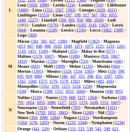
1112
;
1116
;
1168
)
·
Lavaur
(
1213
;
1368
)
·
Leighlin
(
630
)
·
Leon
(
1020
;
1090
)
·
Lerida
(
524
)
·
Lessines
(
743
)
·
Lillebonne
L
(
1080
)
·
Lima
(
1551
;
1567
;
1583
)
·
Limoges
(
1029
;
1031
)
·
Linlithgow
(
1553
)
·
Lione
(
197
;
199
;
517
;
567
;
583
;
1055
;
1449
;
1527
)
·
Llandaff
(
560
;
895
;
950
;
988
;
1056
)
·
Lodi
(1161)
·
Lombez
(
1176
)
·
Londra
(
1102
;
1143
;
1562
)
·
Lorris
(
844
)
·
Losanna
(
1149
)
·
Łowicz
(
1556
)
·
Lucca
(
1062
;
1308
)
·
Lugo
(
569
)
Mâcon
(
581
;
585
;
627
;
1286
)
·
Magfield
(
1362
)
·
Magonza
(
813
;
847
;
848
;
888
;
1028
;
1049
;
1071
;
1075
;
1225
;
1233
;
1261
;
1310
;
1451
;
1549
)
·
Mailand
(
355
)
·
Malay-le-Roi
(
677
)
·
Malines
(
1570
;
1607
)
·
Mans
(
1188
)
·
Mantova
(
826
;
1067
;
1459
)
·
Marsiac
(
1326
)
·
Marsiglia
(
533
)
·
Mauritania
(
646
)
·
M
Meaux
(
845
)
·
Melfi
(
1089
)
·
Melun
(
1216
)
·
Merida
(
666
)
·
Merton
(
1305
)
·
Messico
(
1524
;
1534
;
1585
)
·
Metz
(
550
;
590
;
835
;
859
;
888
)
·
Milano
(
346
;
347
;
355
;
390
;
451
;
1287
;
1291
;
1565
;
1569
;
1573
;
1576
;
1579
;
1582
)
·
Milevi
(
402
;
416
)
·
Montpellier
(
1162
;
1195
;
1215
;
1224
;
1258
)
·
Mopsuestia
(
550
)
·
Mosca
(
1500
;
1551
;
1655
;
1666
)
·
Mouzon
(
948
;
995
)
Nablus
(
1120
)
·
Nantes
(
579
;
660
;
1127
;
1264
)
·
Narbona
(
589
;
791
;
1054
;
1055
;
1090
;
1227
;
1235
;
1374
;
1430
;
1551
;
1607
)
·
Neocesarea
(
314
)
·
Nesterfield
(
703
)
·
Newmarket
(
1161
)
·
N
New York
(
1792
;
1832
;
1841
)
·
Nicea
(
1260
)
·
Nid
(
705
)
·
Nimes
(
394
;
1096
;
1284
)
·
Nogara
(
1315
)
·
Northampton
(
1164
;
1176
;
1265
)
·
Noyon
(
1233
;
1344
)
·
Nymphaion
(
1234
)
Orange
(
441
;
529
)
·
Orléans
(
511
;
533
;
538
;
541
;
549
;
621
;