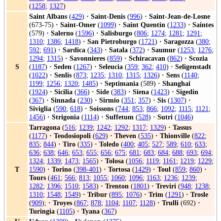
(
1258
;
1327
)
Saint Albans
(
429
)
·
Saint-Denis
(
996
)
·
Saint-Jean-de-Losne
(673-75)
·
Saint-Omer
(
1099
)
·
Saint Quentin
(
1233
)
·
Saintes
(579)
·
Salerno
(
1596
)
·
Salisburgo
(
806
;
1274
;
1281
;
1291
;
1310
;
1386
;
1418
)
·
San Pietroburgo
(
1721
)
·
Saragozza
(
380
;
592
;
691
)
·
Sardica
(
343
)
·
Satala
(
372
)
·
Saumur
(
1253
;
1276
;
1294
;
1315
)
·
Savonnieres
(
859
)
·
Schiracavan
(
862
)
·
Scozia
S
(
1187
)
·
Seden
(
1267
)
·
Seleucia
(
359
;
362
;
410
)
·
Seligenstadt
(
1022
)
·
Senlis
(
873
;
1235
;
1310
;
1315
;
1326
)
·
Sens
(
1140
;
1199
;
1256
;
1320
;
1485
)
·
Septimania
(589)
·
Shanghai
(
1924
)
·
Sicilia
(
366
)
·
Side
(
383
)
·
Siena
(
1423
)
·
Sigedin
(
367
)
·
Sinnada
(
230
)
·
Sirmio
(
351
;
357
)
·
Sis
(
1307
)
·
Siviglia
(
590
;
618
)
·
Soissons
(
744
;
853
;
866
;
1092
;
1115
;
1121
;
1456
)
·
Strigonia
(
1114
)
·
Suffetum
(
528
)
·
Sutri
(
1046
)
Tarragona
(
516
;
1239
;
1242
;
1292
;
1317
;
1329
)
·
Tassus
(
1177
)
·
Teodosiopoli
(
629
)
·
Theven
(
535
)
·
Thionville
(
822
;
835
;
844
)
·
Tiro
(
335
)
·
Toledo
(
400
;
405
;
527
;
589
;
610
;
633
;
636
;
638
;
646
;
653
;
655
;
656
;
675
;
681
;
683
;
684
;
688
;
693
;
694
;
1324
;
1339
;
1473
;
1565
)
·
Tolosa
(
1056
;
1119
;
1161
;
1219
;
1229
;
T
1590
)
·
Torino
(
398-401
)
·
Tortosa
(
1429
)
·
Toul
(
859
;
860
)
·
Tours
(
461
;
566
;
813
;
1055
;
1060
;
1096
;
1163
;
1236
;
1239
;
1282
;
1396
;
1510
;
1583
)
·
Trenton
(
1801
)
·
Treviri
(
948
;
1238
;
1310
;
1548
;
1549
)
·
Tribur
(
895
;
1076
)
·
Trim
(
1291
)
·
Trosle
(
909
);
·
Troyes
(
867
;
878
;
1104
;
1107
;
1128
)
·
Trulli
(692)
·
Turingia
(
1105
)
·
Tyana
(
367
)