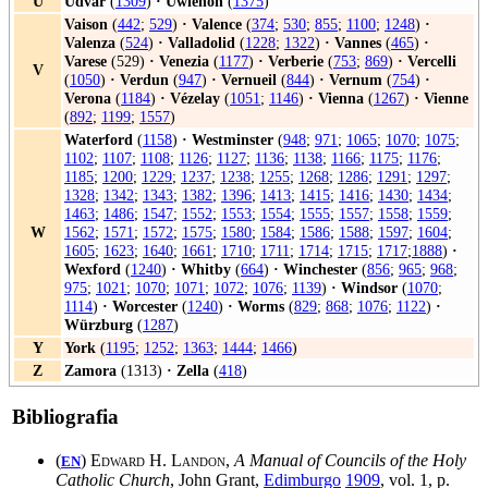
U
Udvar
(
1309
)
·
Uwienon
(
1375
)
Vaison
(
442
;
529
)
·
Valence
(
374
;
530
;
855
;
1100
;
1248
)
·
Valenza
(
524
)
·
Valladolid
(
1228
;
1322
)
·
Vannes
(
465
)
·
Varese
(529)
·
Venezia
(
1177
)
·
Verberie
(
753
;
869
)
·
Vercelli
V
(
1050
)
·
Verdun
(
947
)
·
Vernueil
(
844
)
·
Vernum
(
754
)
·
Verona
(
1184
)
·
Vézelay
(
1051
;
1146
)
·
Vienna
(
1267
)
·
Vienne
(
892
;
1199
;
1557
)
Waterford
(
1158
)
·
Westminster
(
948
;
971
;
1065
;
1070
;
1075
;
1102
;
1107
;
1108
;
1126
;
1127
;
1136
;
1138
;
1166
;
1175
;
1176
;
1185
;
1200
;
1229
;
1237
;
1238
;
1255
;
1268
;
1286
;
1291
;
1297
;
1328
;
1342
;
1343
;
1382
;
1396
;
1413
;
1415
;
1416
;
1430
;
1434
;
1463
;
1486
;
1547
;
1552
;
1553
;
1554
;
1555
;
1557
;
1558
;
1559
;
W
1562
;
1571
;
1572
;
1575
;
1580
;
1584
;
1586
;
1588
;
1597
;
1604
;
1605
;
1623
;
1640
;
1661
;
1710
;
1711
;
1714
;
1715
;
1717
;
1888
)
·
Wexford
(
1240
)
·
Whitby
(
664
)
·
Winchester
(
856
;
965
;
968
;
975
;
1021
;
1070
;
1071
;
1072
;
1076
;
1139
)
·
Windsor
(
1070
;
1114
)
·
Worcester
(
1240
)
·
Worms
(
829
;
868
;
1076
;
1122
)
·
Würzburg
(
1287
)
Y
York
(
1195
;
1252
;
1363
;
1444
;
1466
)
Z
Zamora
(1313)
·
Zella
(
418
)
Bibliografia
(
)
Edward H. Landon
,
A Manual of Councils of the Holy
EN
Catholic Church
, John Grant,
Edimburgo
1909
, vol. 1, p.