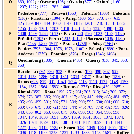
O
639
;
1022
)
·
Osroene
(
198
)
·
Oviedo
(
877
)
·
Oxford
(
1160
;
1207
;
1222
;
1322
;
1382
;
1408
)
Paderborn
(
777
)
·
Padova
(
1350
)
·
Palencia
(
1388
)
·
Palestina
(
536
)
·
Palestrina
(
1804
)
·
Parigi
(
360
;
557
;
573
;
577
;
615
;
825
;
829
;
847
;
849
;
1050
;
1147
;
1186
;
1201
;
1210
;
1213
;
1226
;
1255
;
1260
;
1281
;
1302
;
1310
;
1323
;
1346
;
1395
;
1398
;
1406
;
P
1408
;
1429
;
1528
;
1612
)
·
Pavia
(
850
;
876
;
1022
;
1160
;
1423
)
·
Peñafiel
(
1302
)
·
Perth
(
1202
;
1212
)
·
Piacenza
(
1095
;
1132
)
·
Pisa
(
1135
;
1409
;
1511
)
·
Pistoia
(
1786
)
·
Poissy
(
1561
)
·
Poitiers
(
593
;
1004
;
1073
;
1078
;
1100
)
·
Polotsk
(
1839
)
·
Pont-
Audemer
(
1279
)
·
Ponthion
(
876
)
·
Praga
(
1346
;
1408
)
Quedlinburg
(
1085
)
·
Quercia
(
403
)
·
Quierzy
(
838
;
849
;
853
;
Q
858
)
Ratisbona
(
792
;
796
;
932
)
·
Ravenna
(
877
;
898
;
967
;
997
;
1014
;
1128
;
1286
;
1310
;
1311
;
1314
;
1317
)
·
Reading
(
1279
)
·
Reims
(
625
;
819
;
991
;
1049
;
1094
;
1115
;
1119
;
1131
;
1148
;
1157
;
1164
;
1287
;
1564
;
1583
)
·
Rennes
(
1273
)
·
Riez
(
439
;
1285
)
·
Rimini
(
359
)
·
Roma
(
196
;
251
;
261
;
263
;
313
;
342
;
366
;
372
;
374
;
378
;
382
;
386
;
390
;
402
;
417
;
430
;
445
;
449
;
465
;
484
;
487
;
495
;
496
;
499
;
501
;
502
;
531
;
534
;
590
;
595
;
600
;
601
;
606
;
610
;
R
639
;
678
;
679
;
703
;
721
;
732
;
744
;
745
;
769
;
774
;
792
;
799
;
826
;
848
;
853
;
862
;
863
;
868
;
879
;
896
;
898
;
963
;
964
;
993
;
998
;
1047
;
1049
;
1050
;
1051
;
1057
;
1059
;
1061
;
1065
;
1073
;
1074
;
1076
;
1078
;
1079
;
1080
;
1081
;
1083
;
1084
;
1099
;
1133
;
1144
;
1227
;
1302
;
1412
;
1725
)
·
Rouen
(
650
;
1049
;
1063
;
1072
;
1074
;
1096
;
1118
;
1190
;
1223
;
1231
;
1299
;
1335
;
1445
;
1581
)
·
Ruffec