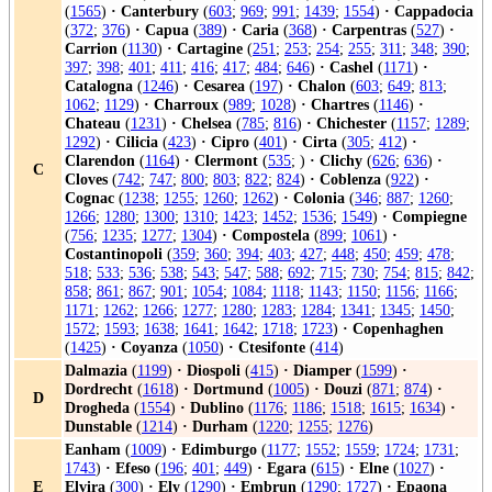
(
1565
)
·
Canterbury
(
603
;
969
;
991
;
1439
;
1554
)
·
Cappadocia
(
372
;
376
)
·
Capua
(
389
)
·
Caria
(
368
)
·
Carpentras
(
527
)
·
Carrion
(
1130
)
·
Cartagine
(
251
;
253
;
254
;
255
;
311
;
348
;
390
;
397
;
398
;
401
;
411
;
416
;
417
;
484
;
646
)
·
Cashel
(
1171
)
·
Catalogna
(
1246
)
·
Cesarea
(
197
)
·
Chalon
(
603
;
649
;
813
;
1062
;
1129
)
·
Charroux
(
989
;
1028
)
·
Chartres
(
1146
)
·
Chateau
(
1231
)
·
Chelsea
(
785
;
816
)
·
Chichester
(
1157
;
1289
;
1292
)
·
Cilicia
(
423
)
·
Cipro
(
401
)
·
Cirta
(
305
;
412
)
·
Clarendon
(
1164
)
·
Clermont
(
535
; )
·
Clichy
(
626
;
636
)
·
C
Cloves
(
742
;
747
;
800
;
803
;
822
;
824
)
·
Coblenza
(
922
)
·
Cognac
(
1238
;
1255
;
1260
;
1262
)
·
Colonia
(
346
;
887
;
1260
;
1266
;
1280
;
1300
;
1310
;
1423
;
1452
;
1536
;
1549
)
·
Compiegne
(
756
;
1235
;
1277
;
1304
)
·
Compostela
(
899
;
1061
)
·
Costantinopoli
(
359
;
360
;
394
;
403
;
427
;
448
;
450
;
459
;
478
;
518
;
533
;
536
;
538
;
543
;
547
;
588
;
692
;
715
;
730
;
754
;
815
;
842
;
858
;
861
;
867
;
901
;
1054
;
1084
;
1118
;
1143
;
1150
;
1156
;
1166
;
1171
;
1262
;
1266
;
1277
;
1280
;
1283
;
1284
;
1341
;
1345
;
1450
;
1572
;
1593
;
1638
;
1641
;
1642
;
1718
;
1723
)
·
Copenhaghen
(
1425
)
·
Coyanza
(
1050
)
·
Ctesifonte
(
414
)
Dalmazia
(
1199
)
·
Diospoli
(
415
)
·
Diamper
(
1599
)
·
Dordrecht
(
1618
)
·
Dortmund
(
1005
)
·
Douzi
(
871
;
874
)
·
D
Drogheda
(
1554
)
·
Dublino
(
1176
;
1186
;
1518
;
1615
;
1634
)
·
Dunstable
(
1214
)
·
Durham
(
1220
;
1255
;
1276
)
Eanham
(
1009
)
·
Edimburgo
(
1177
;
1552
;
1559
;
1724
;
1731
;
1743
)
·
Efeso
(
196
;
401
;
449
)
·
Egara
(
615
)
·
Elne
(
1027
)
·
E
Elvira
(
300
)
·
Ely
(
1290
)
·
Embrun
(
1290
;
1727
)
·
Epaona