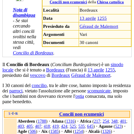
Concili non ecumenici
della
Chiesa cattolica
Nota di
Località
Bordeaux
disambigua
Data
13 aprile
1255
- Se stai
cercando
Presieduto da
Géraud de Malemort
altri concili
Argomenti
Vari
svoltisi nella
stessa città,
Documenti
30 canoni
vedi
Concilio di Bordeaux
.
Il
Concilio di Bordeaux
(
Concilium Burdegalense
) è un
sinodo
locale
che si è tenuto a
Bordeaux
(Francia) il
13 aprile
1255
,
presieduto dal
vescovo
di
Bordeaux
Géraud de Malemort
.
I 30 canoni del
concilio
, tra le altre cose, hanno imposto la residenza
dei
parroci
, vietato l'assoluzione alle persone
scomunicate
, imposto
che i bambini non dovevano ricevere l'
ostia
consacrata, ma solo
pane benedetto.
v
d
m
Concili non ecumenici
•
•
Aberdeen
(
1788
)
·
Adana
(
1316
)
·
Africa
(
217
;
254
;
348
;
401
;
403
;
405
;
407
;
418
;
419
;
424
;
525
;
535
;
645
)
·
Agaune
(
523
)
·
Agde
(
506
)
·
Aix
(
1585
)
·
Albi
(
1254
)
·
Alcalà
(
1326
)
·