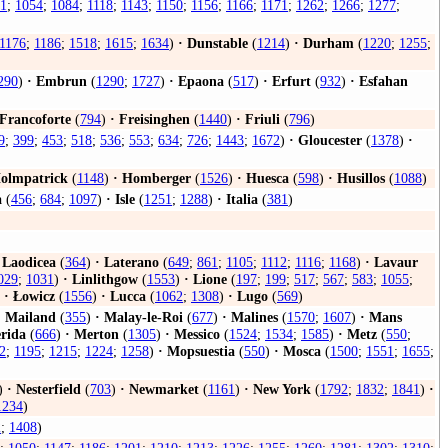
1
;
1054
;
1084
;
1118
;
1143
;
1150
;
1156
;
1166
;
1171
;
1262
;
1266
;
1277
;
1176
;
1186
;
1518
;
1615
;
1634
)
·
Dunstable
(
1214
)
·
Durham
(
1220
;
1255
;
290
)
·
Embrun
(
1290
;
1727
)
·
Epaona
(
517
)
·
Erfurt
(
932
)
·
Esfahan
Francoforte
(
794
)
·
Freisinghen
(
1440
)
·
Friuli
(
796
)
9
;
399
;
453
;
518
;
536
;
553
;
634
;
726
;
1443
;
1672
)
·
Gloucester
(
1378
)
·
olmpatrick
(
1148
)
·
Homberger
(
1526
)
·
Huesca
(
598
)
·
Husillos
(
1088
)
a
(
456
;
684
;
1097
)
·
Isle
(
1251
;
1288
)
·
Italia
(
381
)
Laodicea
(
364
)
·
Laterano
(
649
;
861
;
1105
;
1112
;
1116
;
1168
)
·
Lavaur
029
;
1031
)
·
Linlithgow
(
1553
)
·
Lione
(
197
;
199
;
517
;
567
;
583
;
1055
;
·
Łowicz
(
1556
)
·
Lucca
(
1062
;
1308
)
·
Lugo
(
569
)
·
Mailand
(
355
)
·
Malay-le-Roi
(
677
)
·
Malines
(
1570
;
1607
)
·
Mans
rida
(
666
)
·
Merton
(
1305
)
·
Messico
(
1524
;
1534
;
1585
)
·
Metz
(
550
;
2
;
1195
;
1215
;
1224
;
1258
)
·
Mopsuestia
(
550
)
·
Mosca
(
1500
;
1551
;
1655
;
)
·
Nesterfield
(
703
)
·
Newmarket
(
1161
)
·
New York
(
1792
;
1832
;
1841
)
·
1234
)
2
;
1408
)