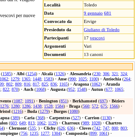
Località
Toledo
Data
9 gennaio
681
i vescovi per nuove
Convocato da
Ervige
Presieduto da
Giuliano di Toledo
Partecipanti
17
vescovi
Argomenti
Vari
Documenti
13 canoni
(
1585
)
·
Albi
(
1254
)
·
Alcalà
(
1326
)
·
Alessandria
(
230
;
306
;
321
;
324
;
1062
;
1279
;
1365
;
1448
;
1583
)
·
Anse
(
990
;
1025
;
1100
)
·
Antiochia
(
264
;
99
;
802
;
809
;
816
;
817
;
825
;
836
;
1165
)
·
Aragona
(
1062
)
·
Aranda
5
;
822
;
870
)
·
Auch
(
1068
)
·
Augusta
(
952
;
1548
)
·
Autun
(
677
;
1065
;
evento
(
1087
;
1091
)
·
Benington
(
851
)
·
Berkhamsted
(
697
)
·
Béziers
1276
;
1280
;
1286
;
1438
;
1528
;
1584
)
·
Braga
(
560
;
572
;
675
;
1566
)
·
ristol
(
1216
)
·
Buda
(
1279
)
·
Burgos
(
1080
)
apua
(
389
)
·
Caria
(
368
)
·
Carpentras
(
527
)
·
Carrion
(
1130
)
·
alon
(
603
;
649
;
813
;
1062
;
1129
)
·
Charroux
(
989
;
1028
)
·
Chartres
64
)
·
Clermont
(
535
; )
·
Clichy
(
626
;
636
)
·
Cloves
(
742
;
747
;
800
;
803
;
ompiegne
(
756
;
1235
;
1277
;
1304
)
·
Compostela
(
899
;
1061
)
·