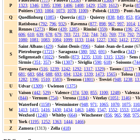
Paderborn
(
777
)
·
Padova
(
1350
)
·
Palencia
(
1388
)
·
Palestina
(
P
1323
;
1346
;
1395
;
1398
;
1406
;
1408
;
1429
;
1528
;
1612
)
·
Pavia
(
8
Poitiers
(
593
;
1004
;
1073
;
1078
;
1100
)
·
Polotsk
(
1839
)
·
Pont-A
Q
Quedlinburg
(
1085
)
·
Quercia
(
403
)
·
Quierzy
(
838
;
849
;
853
;
85
Ratisbona
(
792
;
796
;
932
)
·
Ravenna
(
877
;
898
;
967
;
997
;
1014
;
1
Rennes
(
1273
)
·
Riez
(
439
;
1285
)
·
Rimini
(
359
)
·
Roma
(
196
;
25
R
606
;
610
;
639
;
678
;
679
;
703
;
721
;
732
;
744
;
745
;
769
;
774
;
792
;
7
1080
;
1081
;
1083
;
1084
;
1099
;
1133
;
1144
;
1227
;
1302
;
1412
;
1725
Saint Albans
(
429
)
·
Saint-Denis
(
996
)
·
Saint-Jean-de-Losne
(67
Pietroburgo
(
1721
)
·
Saragozza
(
380
;
592
;
691
)
·
Sardica
(
343
)
·
S
Seligenstadt
(
1022
)
·
Senlis
(
873
;
1235
;
1310
;
1315
;
1326
)
·
Sens
Sirmio
(
351
;
357
)
·
Sis
(
1307
)
·
Siviglia
(
590
;
618
)
·
Soissons
(
74
Tarragona
(
516
;
1239
;
1242
;
1292
;
1317
;
1329
)
·
Tassus
(
1177
)
·
T
681
;
683
;
684
;
688
;
693
;
694
;
1324
;
1339
;
1473
;
1565
)
·
Tolosa
(
10
1282
;
1396
;
1510
;
1583
)
·
Trenton
(
1801
)
·
Treviri
(
948
;
1238
;
13
U
Udvar
(
1309
)
·
Uwienon
(
1375
)
Vaison
(
442
;
529
)
·
Valence
(
374
;
530
;
855
;
1100
;
1248
)
·
Valenza
V
(
844
)
·
Vernum
(
754
)
·
Verona
(
1184
)
·
Vézelay
(
1051
;
1146
)
·
Vi
Waterford
(
1158
)
·
Westminster
(
948
;
971
;
1065
;
1070
;
1075
;
110
W
1413
;
1415
;
1416
;
1430
;
1434
;
1463
;
1486
;
1547
;
1552
;
1553
;
1554
Wexford
(
1240
)
·
Whitby
(
664
)
·
Winchester
(
856
;
965
;
968
;
975
Y
York
(
1195
;
1252
;
1363
;
1444
;
1466
)
Z
Zamora
(1313)
·
Zella
(
418
)