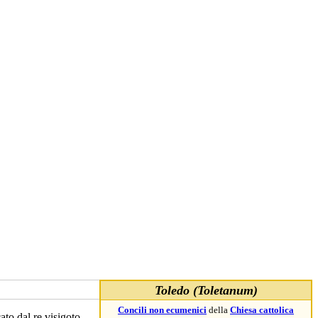
Toledo (Toletanum)
Concili non ecumenici
della
Chiesa cattolica
ato dal re visigoto