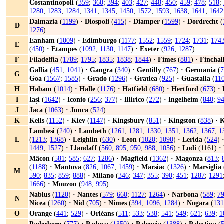
Costantinopoli
(
359
;
360
;
394
;
403
;
427
;
448
;
450
;
459
;
478
;
518
;
1280
;
1283
;
1284
;
1341
;
1345
;
1450
;
1572
;
1593
;
1638
;
1641
;
1642
Dalmazia
(
1199
)
·
Diospoli
(
415
)
·
Diamper
(
1599
)
·
Dordrecht
(
D
1276
)
Eanham
(
1009
)
·
Edimburgo
(
1177
;
1552
;
1559
;
1724
;
1731
;
174
E
(
450
)
·
Etampes
(
1092
;
1130
;
1147
)
·
Exeter
(
926
;
1287
)
F
Filadelfia
(
1789
;
1795
;
1835
;
1838
;
1844
)
·
Fimes
(
881
)
·
Finchal
Gallia
(
451
;
1041
)
·
Gangra
(
340
)
·
Gentilly
(
767
)
·
Germania
(
7
G
Goa
(
1567
;
1585
)
·
Grado
(
1296
)
·
Gratlea
(
925
)
·
Guastalla
(
11
H
Habam
(
1014
)
·
Halle
(
1176
)
·
Hatfield
(
680
)
·
Hertford
(
673
)
·
I
Iași
(
1642
)
·
Iconio
(
256
;
377
)
·
Illirico
(
272
)
·
Ingelheim
(
840
;
9
J
Jaca
(
1063
)
·
Junca
(
524
)
K
Kells
(
1152
)
·
Kiev
(
1147
)
·
Kingsbury
(
851
)
·
Kingston
(
838
)
·
K
Lambesi
(
240
)
·
Lambeth
(
1261
;
1281
;
1330
;
1351
;
1362
;
1367
;
1
L
(
1213
;
1368
)
·
Leighlin
(
630
)
·
Leon
(
1020
;
1090
)
·
Lerida
(
524
)
1449
;
1527
)
·
Llandaff
(
560
;
895
;
950
;
988
;
1056
)
·
Lodi
(1161)
·
Mâcon
(
581
;
585
;
627
;
1286
)
·
Magfield
(
1362
)
·
Magonza
(
813
;
(
1188
)
·
Mantova
(
826
;
1067
;
1459
)
·
Marsiac
(
1326
)
·
Marsiglia
M
590
;
835
;
859
;
888
)
·
Milano
(
346
;
347
;
355
;
390
;
451
;
1287
;
1291
1666
)
·
Mouzon
(
948
;
995
)
Nablus
(
1120
)
·
Nantes
(
579
;
660
;
1127
;
1264
)
·
Narbona
(
589
;
7
N
Nicea
(
1260
)
·
Nid
(
705
)
·
Nimes
(
394
;
1096
;
1284
)
·
Nogara
(
131
O
Orange
(
441
;
529
)
·
Orléans
(
511
;
533
;
538
;
541
;
549
;
621
;
639
;
1