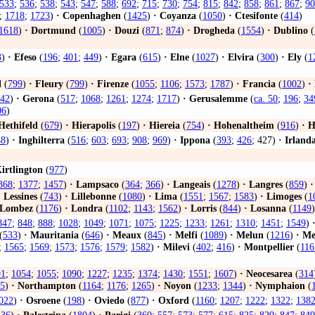
533
;
536
;
538
;
543
;
547
;
588
;
692
;
715
;
730
;
754
;
815
;
842
;
858
;
861
;
867
;
90
;
1718
;
1723
)
·
Copenhaghen
(
1425
)
·
Coyanza
(
1050
)
·
Ctesifonte
(
414
)
1618
)
·
Dortmund
(
1005
)
·
Douzi
(
871
;
874
)
·
Drogheda
(
1554
)
·
Dublino
(
3
)
·
Efeso
(
196
;
401
;
449
)
·
Egara
(
615
)
·
Elne
(
1027
)
·
Elvira
(
300
)
·
Ely
(
1
l
(
799
)
·
Fleury
(
799
)
·
Firenze
(
1055
;
1106
;
1573
;
1787
)
·
Francia
(
1002
)
·
42
)
·
Gerona
(
517
;
1068
;
1261
;
1274
;
1717
)
·
Gerusalemme
(
ca. 50
;
196
;
34
06
)
Hethifeld
(
679
)
·
Hierapolis
(
197
)
·
Hiereia
(
754
)
·
Hohenaltheim
(
916
)
·
H
48
)
·
Inghilterra
(
516
;
603
;
693
;
908
;
969
)
·
Ippona
(
393
;
426
; 427)
·
Irland
irtlington
(
977
)
368
;
1377
;
1457
)
·
Lampsaco
(
364
;
366
)
·
Langeais
(
1278
)
·
Langres
(
859
)
·
·
Lessines
(
743
)
·
Lillebonne
(
1080
)
·
Lima
(
1551
;
1567
;
1583
)
·
Limoges
(
1
Lombez
(
1176
)
·
Londra
(
1102
;
1143
;
1562
)
·
Lorris
(
844
)
·
Losanna
(
1149
)
847
;
848
;
888
;
1028
;
1049
;
1071
;
1075
;
1225
;
1233
;
1261
;
1310
;
1451
;
1549
)
(
533
)
·
Mauritania
(
646
)
·
Meaux
(
845
)
·
Melfi
(
1089
)
·
Melun
(
1216
)
·
Me
;
1565
;
1569
;
1573
;
1576
;
1579
;
1582
)
·
Milevi
(
402
;
416
)
·
Montpellier
(
116
91
;
1054
;
1055
;
1090
;
1227
;
1235
;
1374
;
1430
;
1551
;
1607
)
·
Neocesarea
(
314
5
)
·
Northampton
(
1164
;
1176
;
1265
)
·
Noyon
(
1233
;
1344
)
·
Nymphaion
(
022
)
·
Osroene
(
198
)
·
Oviedo
(
877
)
·
Oxford
(
1160
;
1207
;
1222
;
1322
;
138