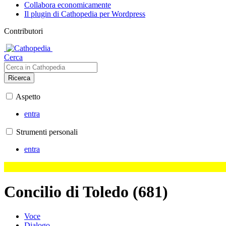
Collabora economicamente
Il plugin di Cathopedia per Wordpress
Contributori
Cerca
Ricerca
Aspetto
entra
Strumenti personali
entra
Concilio di Toledo (681)
Voce
Dialogo