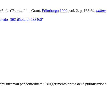
atholic Church
, John Grant,
Edimburgo
1909
, vol. 2, p. 163-64,
online
i_Toledo_(681)&oldid=533468
"
rai un'email per confermare il suggerimento prima della pubblicazione