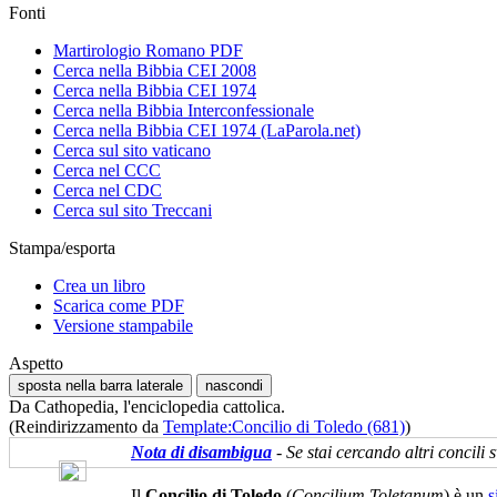
Fonti
Martirologio Romano PDF
Cerca nella Bibbia CEI 2008
Cerca nella Bibbia CEI 1974
Cerca nella Bibbia Interconfessionale
Cerca nella Bibbia CEI 1974 (LaParola.net)
Cerca sul sito vaticano
Cerca nel CCC
Cerca nel CDC
Cerca sul sito Treccani
Stampa/esporta
Crea un libro
Scarica come PDF
Versione stampabile
Aspetto
sposta nella barra laterale
nascondi
Da Cathopedia, l'enciclopedia cattolica.
(Reindirizzamento da
Template:Concilio di Toledo (681)
)
Nota di disambigua
- Se stai cercando altri concili s
Il
Concilio di Toledo
(
Concilium Toletanum
) è un
s