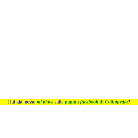
Hai già messo
mi piace
sulla
pagina
facebook
di
Cathopedia
?