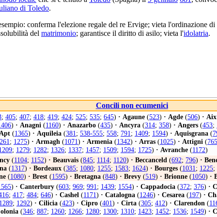
uliano di Toledo
.
sempio: conferma l'elezione regale del re Ervige; vieta l'ordinazione d
ssolubilità del
matrimonio
; garantisce il diritto di asilo; vieta l'
idolatria
.
Concili non ecumenici
3
;
405
;
407
;
418
;
419
;
424
;
525
;
535
;
645
)
·
Agaune
(
523
)
·
Agde
(
506
)
·
Aix
1406
)
·
Anagni
(
1160
)
·
Anazarbo
(
435
)
·
Ancyra
(
314
;
358
)
·
Angers
(
453
;
Apt
(
1365
)
·
Aquileia
(
381
;
538-555
;
558
;
791
;
1409
;
1594
)
·
Aquisgrana
(
7
261
;
1275
)
·
Armagh
(
1071
)
·
Armenia
(
1342
)
·
Arras
(
1025
)
·
Attigni
(
76
1209
;
1279
;
1282
;
1326
;
1337
;
1457
;
1509
;
1594
;
1725
)
·
Avranche
(
1172
)
ncy
(
1104
;
1152
)
·
Beauvais
(
845
;
1114
;
1120
)
·
Beccanceld
(
692
;
796
)
·
Ben
na
(
1317
)
·
Bordeaux
(
385
;
1080
;
1255
;
1583
;
1624
)
·
Bourges
(
1031
;
1225
;
ne
(
1080
)
·
Brest
(
1595
)
·
Bretagna
(
848
)
·
Brevy
(
519
)
·
Brionne
(
1050
)
·
B
1565
)
·
Canterbury
(
603
;
969
;
991
;
1439
;
1554
)
·
Cappadocia
(
372
;
376
)
·
C
416
;
417
;
484
;
646
)
·
Cashel
(
1171
)
·
Catalogna
(
1246
)
·
Cesarea
(
197
)
·
Ch
1289
;
1292
)
·
Cilicia
(
423
)
·
Cipro
(
401
)
·
Cirta
(
305
;
412
)
·
Clarendon
(
11
olonia
(
346
;
887
;
1260
;
1266
;
1280
;
1300
;
1310
;
1423
;
1452
;
1536
;
1549
)
·
C