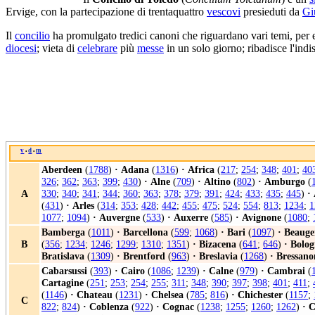
Ervige, con la partecipazione di trentaquattro
vescovi
presieduti da
Gi
Il
concilio
ha promulgato tredici canoni che riguardano vari temi, per e
diocesi
; vieta di
celebrare
più
messe
in un solo giorno; ribadisce l'indi
v
d
m
•
•
Aberdeen
(
1788
)
·
Adana
(
1316
)
·
Africa
(
217
;
254
;
348
;
401
;
40
326
;
362
;
363
;
399
;
430
)
·
Alne
(
709
)
·
Altino
(
802
)
·
Amburgo
(
A
330
;
340
;
341
;
344
;
360
;
363
;
378
;
379
;
391
;
424
;
433
;
435
;
445
)
·
(
431
)
·
Arles
(
314
;
353
;
428
;
442
;
455
;
475
;
524
;
554
;
813
;
1234
;
1
1077
;
1094
)
·
Auvergne
(
533
)
·
Auxerre
(
585
)
·
Avignone
(
1080
;
Bamberga
(
1011
)
·
Barcellona
(
599
;
1068
)
·
Bari
(
1097
)
·
Beauge
B
(
356
;
1234
;
1246
;
1299
;
1310
;
1351
)
·
Bizacena
(
641
;
646
)
·
Bolog
Bratislava
(
1309
)
·
Brentford
(
963
)
·
Breslavia
(
1268
)
·
Bressano
Cabarsussi
(
393
)
·
Cairo
(
1086
;
1239
)
·
Calne
(
979
)
·
Cambrai
(
Cartagine
(
251
;
253
;
254
;
255
;
311
;
348
;
390
;
397
;
398
;
401
;
411
;
(
1146
)
·
Chateau
(
1231
)
·
Chelsea
(
785
;
816
)
·
Chichester
(
1157
;
C
822
;
824
)
·
Coblenza
(
922
)
·
Cognac
(
1238
;
1255
;
1260
;
1262
)
·
C