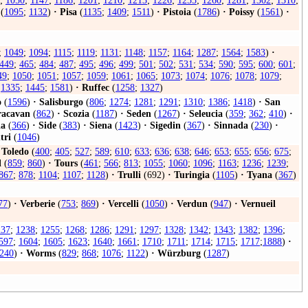
;
1050
;
1147
;
1186
;
1201
;
1210
;
1213
;
1226
;
1255
;
1260
;
1281
;
1302
;
1310
;
(
1095
;
1132
)
·
Pisa
(
1135
;
1409
;
1511
)
·
Pistoia
(
1786
)
·
Poissy
(
1561
)
·
;
1049
;
1094
;
1115
;
1119
;
1131
;
1148
;
1157
;
1164
;
1287
;
1564
;
1583
)
·
449
;
465
;
484
;
487
;
495
;
496
;
499
;
501
;
502
;
531
;
534
;
590
;
595
;
600
;
601
;
49
;
1050
;
1051
;
1057
;
1059
;
1061
;
1065
;
1073
;
1074
;
1076
;
1078
;
1079
;
;
1335
;
1445
;
1581
)
·
Ruffec
(
1258
;
1327
)
o
(
1596
)
·
Salisburgo
(
806
;
1274
;
1281
;
1291
;
1310
;
1386
;
1418
)
·
San
racavan
(
862
)
·
Scozia
(
1187
)
·
Seden
(
1267
)
·
Seleucia
(
359
;
362
;
410
)
·
ia
(
366
)
·
Side
(
383
)
·
Siena
(
1423
)
·
Sigedin
(
367
)
·
Sinnada
(
230
)
·
tri
(
1046
)
Toledo
(
400
;
405
;
527
;
589
;
610
;
633
;
636
;
638
;
646
;
653
;
655
;
656
;
675
;
l
(
859
;
860
)
·
Tours
(
461
;
566
;
813
;
1055
;
1060
;
1096
;
1163
;
1236
;
1239
;
867
;
878
;
1104
;
1107
;
1128
)
·
Trulli
(692)
·
Turingia
(
1105
)
·
Tyana
(
367
)
77
)
·
Verberie
(
753
;
869
)
·
Vercelli
(
1050
)
·
Verdun
(
947
)
·
Vernueil
237
;
1238
;
1255
;
1268
;
1286
;
1291
;
1297
;
1328
;
1342
;
1343
;
1382
;
1396
;
597
;
1604
;
1605
;
1623
;
1640
;
1661
;
1710
;
1711
;
1714
;
1715
;
1717
;
1888
)
·
240
)
·
Worms
(
829
;
868
;
1076
;
1122
)
·
Würzburg
(
1287
)