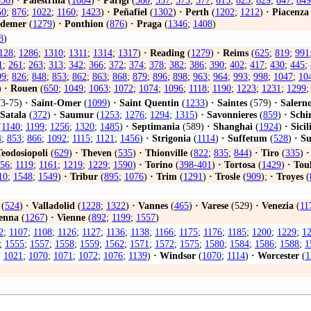
536
)
·
Palestrina
(
1804
)
·
Parigi
(
360
;
557
;
573
;
577
;
615
;
825
;
829
;
847
;
849
50
;
876
;
1022
;
1160
;
1423
)
·
Peñafiel
(
1302
)
·
Perth
(
1202
;
1212
)
·
Piacenza
udemer
(
1279
)
·
Ponthion
(
876
)
·
Praga
(
1346
;
1408
)
8
)
128
;
1286
;
1310
;
1311
;
1314
;
1317
)
·
Reading
(
1279
)
·
Reims
(
625
;
819
;
991
1
;
261
;
263
;
313
;
342
;
366
;
372
;
374
;
378
;
382
;
386
;
390
;
402
;
417
;
430
;
445
;
99
;
826
;
848
;
853
;
862
;
863
;
868
;
879
;
896
;
898
;
963
;
964
;
993
;
998
;
1047
;
10
)
·
Rouen
(
650
;
1049
;
1063
;
1072
;
1074
;
1096
;
1118
;
1190
;
1223
;
1231
;
1299
3-75)
·
Saint-Omer
(
1099
)
·
Saint Quentin
(
1233
)
·
Saintes
(579)
·
Salern
Satala
(
372
)
·
Saumur
(
1253
;
1276
;
1294
;
1315
)
·
Savonnieres
(
859
)
·
Schi
(
1140
;
1199
;
1256
;
1320
;
1485
)
·
Septimania
(589)
·
Shanghai
(
1924
)
·
Sicil
4
;
853
;
866
;
1092
;
1115
;
1121
;
1456
)
·
Strigonia
(
1114
)
·
Suffetum
(
528
)
·
Su
Teodosiopoli
(
629
)
·
Theven
(
535
)
·
Thionville
(
822
;
835
;
844
)
·
Tiro
(
335
)
·
56
;
1119
;
1161
;
1219
;
1229
;
1590
)
·
Torino
(
398-401
)
·
Tortosa
(
1429
)
·
Tou
10
;
1548
;
1549
)
·
Tribur
(
895
;
1076
)
·
Trim
(
1291
)
·
Trosle
(
909
);
·
Troyes
(
(
524
)
·
Valladolid
(
1228
;
1322
)
·
Vannes
(
465
)
·
Varese
(529)
·
Venezia
(
11
enna
(
1267
)
·
Vienne
(
892
;
1199
;
1557
)
2
;
1107
;
1108
;
1126
;
1127
;
1136
;
1138
;
1166
;
1175
;
1176
;
1185
;
1200
;
1229
;
1
;
1555
;
1557
;
1558
;
1559
;
1562
;
1571
;
1572
;
1575
;
1580
;
1584
;
1586
;
1588
;
1
;
1021
;
1070
;
1071
;
1072
;
1076
;
1139
)
·
Windsor
(
1070
;
1114
)
·
Worcester
(
1