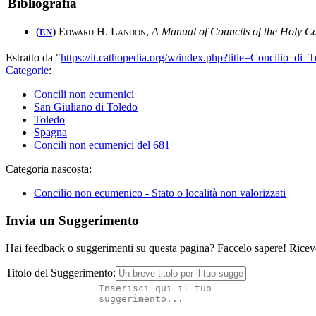
Bibliografia
(
)
Edward H. Landon
,
A Manual of Councils of the Holy C
EN
Estratto da "
https://it.cathopedia.org/w/index.php?title=Concilio_d
Categorie
:
Concili non ecumenici
San Giuliano di Toledo
Toledo
Spagna
Concili non ecumenici del 681
Categoria nascosta:
Concilio non ecumenico - Stato o località non valorizzati
Invia un Suggerimento
Hai feedback o suggerimenti su questa pagina? Faccelo sapere! Riceve
Titolo del Suggerimento: