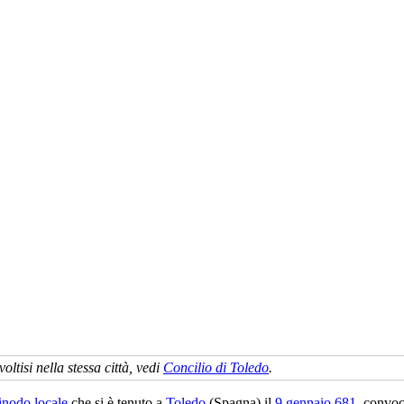
voltisi nella stessa città, vedi
Concilio di Toledo
.
inodo locale
che si è tenuto a
Toledo
(Spagna) il
9 gennaio
681
, convoc