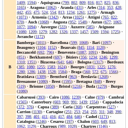
1409
;
1594
)
·
Aquisgrana
(
799
;
802
;
809
;
816
;
817
;
825
;
836
;
1165
)
·
Aragona
(
1062
)
·
Aranda
(
431
)
·
Arles
(
314
;
353
;
428
;
442
;
455
;
475
;
524
;
554
;
813
;
1234
;
1261
;
1275
)
·
Armagh
(
1071
)
·
Armenia
(
1342
)
·
Arras
(
1025
)
·
Attigni
(
765
;
822
;
870
)
·
Auch
(
1068
)
·
Augusta
(
952
;
1548
)
·
Autun
(
677
;
1065
;
1077
;
1094
)
·
Auvergne
(
533
)
·
Auxerre
(
585
)
·
Avignone
(
1080
;
1209
;
1279
;
1282
;
1326
;
1337
;
1457
;
1509
;
1594
;
1725
)
·
Avranche
(
1172
)
Bamberga
(
1011
)
·
Barcellona
(
599
;
1068
)
·
Bari
(
1097
)
·
Beaugency
(
1104
;
1152
)
·
Beauvais
(
845
;
1114
;
1120
)
·
Beccanceld
(
692
;
796
)
·
Benevento
(
1087
;
1091
)
·
Benington
(
851
)
·
Berkhamsted
(
697
)
·
Béziers
(
356
;
1234
;
1246
;
1299
;
1310
;
1351
)
·
Bizacena
(
641
;
646
)
·
Bologna
(
1317
)
·
Bordeaux
B
(
385
;
1080
;
1255
;
1583
;
1624
)
·
Bourges
(
1031
;
1225
;
1276
;
1280
;
1286
;
1438
;
1528
;
1584
)
·
Braga
(
560
;
572
;
675
;
1566
)
·
Bratislava
(
1309
)
·
Brentford
(
963
)
·
Breslavia
(
1268
)
·
Bressanone
(
1080
)
·
Brest
(
1595
)
·
Bretagna
(
848
)
·
Brevy
(
519
)
·
Brionne
(
1050
)
·
Bristol
(
1216
)
·
Buda
(
1279
)
·
Burgos
(
1080
)
Cabarsussi
(
393
)
·
Cairo
(
1086
;
1239
)
·
Calne
(
979
)
·
Cambrai
(
1565
)
·
Canterbury
(
603
;
969
;
991
;
1439
;
1554
)
·
Cappadocia
(
372
;
376
)
·
Capua
(
389
)
·
Caria
(
368
)
·
Carpentras
(
527
)
·
Carrion
(
1130
)
·
Cartagine
(
251
;
253
;
254
;
255
;
311
;
348
;
390
;
397
;
398
;
401
;
411
;
416
;
417
;
484
;
646
)
·
Cashel
(
1171
)
·
Catalogna
(
1246
)
·
Cesarea
(
197
)
·
Chalon
(
603
;
649
;
813
;
1062
;
1129
)
·
Charroux
(
989
;
1028
)
·
Chartres
(
1146
)
·