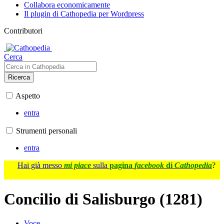
Collabora economicamente
Il plugin di Cathopedia per Wordpress
Contributori
Cerca
Ricerca
Aspetto
entra
Strumenti personali
entra
Hai già messo
mi piace
sulla
pagina
facebook
di
Cathopedia
?
Concilio di Salisburgo (1281)
Voce