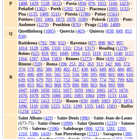
P
1408
;
1429
;
1528
;
1612
)
·
Pavia
(
850
;
876
;
1022
;
1160
;
1423
)
·
Peñafiel
(
1302
)
·
Perth
(
1202
;
1212
)
·
Piacenza
(
1095
;
1132
)
·
Pisa
(
1135
;
1409
;
1511
)
·
Pistoia
(
1786
)
·
Poissy
(
1561
)
·
Poitiers
(
593
;
1004
;
1073
;
1078
;
1100
)
·
Polotsk
(
1839
)
·
Pont-
Audemer
(
1279
)
·
Ponthion
(
876
)
·
Praga
(
1346
;
1408
)
Quedlinburg
(
1085
)
·
Quercia
(
403
)
·
Quierzy
(
838
;
849
;
853
;
Q
858
)
Ratisbona
(
792
;
796
;
932
)
·
Ravenna
(
877
;
898
;
967
;
997
;
1014
;
1128
;
1286
;
1310
;
1311
;
1314
;
1317
)
·
Reading
(
1279
)
·
Reims
(
625
;
819
;
991
;
1049
;
1094
;
1115
;
1119
;
1131
;
1148
;
1157
;
1164
;
1287
;
1564
;
1583
)
·
Rennes
(
1273
)
·
Riez
(
439
;
1285
)
·
Rimini
(
359
)
·
Roma
(
196
;
251
;
261
;
263
;
313
;
342
;
366
;
372
;
374
;
378
;
382
;
386
;
390
;
402
;
417
;
430
;
445
;
449
;
465
;
484
;
487
;
495
;
496
;
499
;
501
;
502
;
531
;
534
;
590
;
595
;
600
;
601
;
606
;
610
;
R
639
;
678
;
679
;
703
;
721
;
732
;
744
;
745
;
769
;
774
;
792
;
799
;
826
;
848
;
853
;
862
;
863
;
868
;
879
;
896
;
898
;
963
;
964
;
993
;
998
;
1047
;
1049
;
1050
;
1051
;
1057
;
1059
;
1061
;
1065
;
1073
;
1074
;
1076
;
1078
;
1079
;
1080
;
1081
;
1083
;
1084
;
1099
;
1133
;
1144
;
1227
;
1302
;
1412
;
1725
)
·
Rouen
(
650
;
1049
;
1063
;
1072
;
1074
;
1096
;
1118
;
1190
;
1223
;
1231
;
1299
;
1335
;
1445
;
1581
)
·
Ruffec
(
1258
;
1327
)
Saint Albans
(
429
)
·
Saint-Denis
(
996
)
·
Saint-Jean-de-Losne
(673-75)
·
Saint-Omer
(
1099
)
·
Saint Quentin
(
1233
)
·
Saintes
(579)
·
Salerno
(
1596
)
·
Salisburgo
(
806
;
1274
;
1281
;
1291
;
1310
;
1386
;
1418
)
·
San Pietroburgo
(
1721
)
·
Saragozza
(
380
;