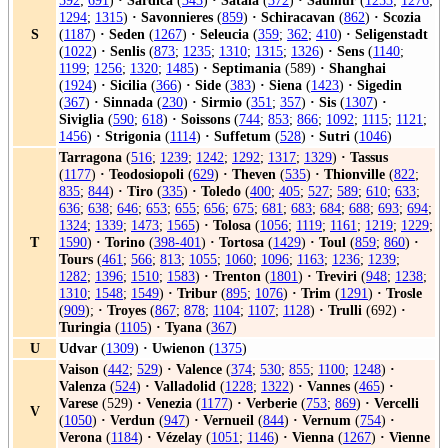
592
;
691
)
·
Sardica
(
343
)
·
Satala
(
372
)
·
Saumur
(
1253
;
1276
;
1294
;
1315
)
·
Savonnieres
(
859
)
·
Schiracavan
(
862
)
·
Scozia
S
(
1187
)
·
Seden
(
1267
)
·
Seleucia
(
359
;
362
;
410
)
·
Seligenstadt
(
1022
)
·
Senlis
(
873
;
1235
;
1310
;
1315
;
1326
)
·
Sens
(
1140
;
1199
;
1256
;
1320
;
1485
)
·
Septimania
(589)
·
Shanghai
(
1924
)
·
Sicilia
(
366
)
·
Side
(
383
)
·
Siena
(
1423
)
·
Sigedin
(
367
)
·
Sinnada
(
230
)
·
Sirmio
(
351
;
357
)
·
Sis
(
1307
)
·
Siviglia
(
590
;
618
)
·
Soissons
(
744
;
853
;
866
;
1092
;
1115
;
1121
;
1456
)
·
Strigonia
(
1114
)
·
Suffetum
(
528
)
·
Sutri
(
1046
)
Tarragona
(
516
;
1239
;
1242
;
1292
;
1317
;
1329
)
·
Tassus
(
1177
)
·
Teodosiopoli
(
629
)
·
Theven
(
535
)
·
Thionville
(
822
;
835
;
844
)
·
Tiro
(
335
)
·
Toledo
(
400
;
405
;
527
;
589
;
610
;
633
;
636
;
638
;
646
;
653
;
655
;
656
;
675
;
681
;
683
;
684
;
688
;
693
;
694
;
1324
;
1339
;
1473
;
1565
)
·
Tolosa
(
1056
;
1119
;
1161
;
1219
;
1229
;
T
1590
)
·
Torino
(
398-401
)
·
Tortosa
(
1429
)
·
Toul
(
859
;
860
)
·
Tours
(
461
;
566
;
813
;
1055
;
1060
;
1096
;
1163
;
1236
;
1239
;
1282
;
1396
;
1510
;
1583
)
·
Trenton
(
1801
)
·
Treviri
(
948
;
1238
;
1310
;
1548
;
1549
)
·
Tribur
(
895
;
1076
)
·
Trim
(
1291
)
·
Trosle
(
909
);
·
Troyes
(
867
;
878
;
1104
;
1107
;
1128
)
·
Trulli
(692)
·
Turingia
(
1105
)
·
Tyana
(
367
)
U
Udvar
(
1309
)
·
Uwienon
(
1375
)
Vaison
(
442
;
529
)
·
Valence
(
374
;
530
;
855
;
1100
;
1248
)
·
Valenza
(
524
)
·
Valladolid
(
1228
;
1322
)
·
Vannes
(
465
)
·
Varese
(529)
·
Venezia
(
1177
)
·
Verberie
(
753
;
869
)
·
Vercelli
V
(
1050
)
·
Verdun
(
947
)
·
Vernueil
(
844
)
·
Vernum
(
754
)
·
Verona
(
1184
)
·
Vézelay
(
1051
;
1146
)
·
Vienna
(
1267
)
·
Vienne