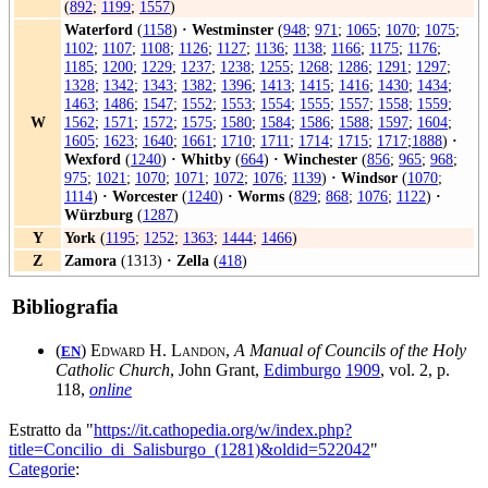
(
892
;
1199
;
1557
)
Waterford
(
1158
)
·
Westminster
(
948
;
971
;
1065
;
1070
;
1075
;
1102
;
1107
;
1108
;
1126
;
1127
;
1136
;
1138
;
1166
;
1175
;
1176
;
1185
;
1200
;
1229
;
1237
;
1238
;
1255
;
1268
;
1286
;
1291
;
1297
;
1328
;
1342
;
1343
;
1382
;
1396
;
1413
;
1415
;
1416
;
1430
;
1434
;
1463
;
1486
;
1547
;
1552
;
1553
;
1554
;
1555
;
1557
;
1558
;
1559
;
W
1562
;
1571
;
1572
;
1575
;
1580
;
1584
;
1586
;
1588
;
1597
;
1604
;
1605
;
1623
;
1640
;
1661
;
1710
;
1711
;
1714
;
1715
;
1717
;
1888
)
·
Wexford
(
1240
)
·
Whitby
(
664
)
·
Winchester
(
856
;
965
;
968
;
975
;
1021
;
1070
;
1071
;
1072
;
1076
;
1139
)
·
Windsor
(
1070
;
1114
)
·
Worcester
(
1240
)
·
Worms
(
829
;
868
;
1076
;
1122
)
·
Würzburg
(
1287
)
Y
York
(
1195
;
1252
;
1363
;
1444
;
1466
)
Z
Zamora
(1313)
·
Zella
(
418
)
Bibliografia
(
)
Edward H. Landon
,
A Manual of Councils of the Holy
EN
Catholic Church
, John Grant,
Edimburgo
1909
, vol. 2, p.
118,
online
Estratto da "
https://it.cathopedia.org/w/index.php?
title=Concilio_di_Salisburgo_(1281)&oldid=522042
"
Categorie
: