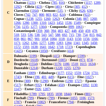
Chateau
(
1231
)
·
Chelsea
(
785
;
816
)
·
Chichester
(
1157
;
1289
;
1292
)
·
Cilicia
(
423
)
·
Cipro
(
401
)
·
Cirta
(
305
;
412
)
·
Clarendon
(
1164
)
·
Clermont
(
535
; )
·
Clichy
(
626
;
636
)
·
C
Cloves
(
742
;
747
;
800
;
803
;
822
;
824
)
·
Coblenza
(
922
)
·
Cognac
(
1238
;
1255
;
1260
;
1262
)
·
Colonia
(
346
;
887
;
1260
;
1266
;
1280
;
1300
;
1310
;
1423
;
1452
;
1536
;
1549
)
·
Compiegne
(
756
;
1235
;
1277
;
1304
)
·
Compostela
(
899
;
1061
)
·
Costantinopoli
(
359
;
360
;
394
;
403
;
427
;
448
;
450
;
459
;
478
;
518
;
533
;
536
;
538
;
543
;
547
;
588
;
692
;
715
;
730
;
754
;
815
;
842
;
858
;
861
;
867
;
901
;
1054
;
1084
;
1118
;
1143
;
1150
;
1156
;
1166
;
1171
;
1262
;
1266
;
1277
;
1280
;
1283
;
1284
;
1341
;
1345
;
1450
;
1572
;
1593
;
1638
;
1641
;
1642
;
1718
;
1723
)
·
Copenhaghen
(
1425
)
·
Coyanza
(
1050
)
·
Ctesifonte
(
414
)
Dalmazia
(
1199
)
·
Diospoli
(
415
)
·
Diamper
(
1599
)
·
Dordrecht
(
1618
)
·
Dortmund
(
1005
)
·
Douzi
(
871
;
874
)
·
D
Drogheda
(
1554
)
·
Dublino
(
1176
;
1186
;
1518
;
1615
;
1634
)
·
Dunstable
(
1214
)
·
Durham
(
1220
;
1255
;
1276
)
Eanham
(
1009
)
·
Edimburgo
(
1177
;
1552
;
1559
;
1724
;
1731
;
1743
)
·
Efeso
(
196
;
401
;
449
)
·
Egara
(
615
)
·
Elne
(
1027
)
·
E
Elvira
(
300
)
·
Ely
(
1290
)
·
Embrun
(
1290
;
1727
)
·
Epaona
(
517
)
·
Erfurt
(
932
)
·
Esfahan
(
450
)
·
Etampes
(
1092
;
1130
;
1147
)
·
Exeter
(
926
;
1287
)
Filadelfia
(
1789
;
1795
;
1835
;
1838
;
1844
)
·
Fimes
(
881
)
·
Finchall
(
799
)
·
Fleury
(
799
)
·
Firenze
(
1055
;
1106
;
1573
;
F
1787
)
·
Francia
(
1002
)
·
Francoforte
(
794
)
·
Freisinghen