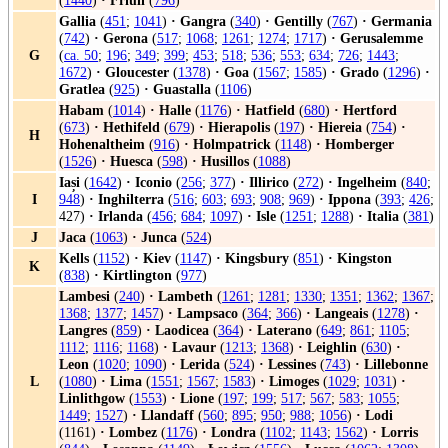
(
1440
)
·
Friuli
(
796
)
Gallia
(
451
;
1041
)
·
Gangra
(
340
)
·
Gentilly
(
767
)
·
Germania
(
742
)
·
Gerona
(
517
;
1068
;
1261
;
1274
;
1717
)
·
Gerusalemme
G
(
ca. 50
;
196
;
349
;
399
;
453
;
518
;
536
;
553
;
634
;
726
;
1443
;
1672
)
·
Gloucester
(
1378
)
·
Goa
(
1567
;
1585
)
·
Grado
(
1296
)
·
Gratlea
(
925
)
·
Guastalla
(
1106
)
Habam
(
1014
)
·
Halle
(
1176
)
·
Hatfield
(
680
)
·
Hertford
(
673
)
·
Hethifeld
(
679
)
·
Hierapolis
(
197
)
·
Hiereia
(
754
)
·
H
Hohenaltheim
(
916
)
·
Holmpatrick
(
1148
)
·
Homberger
(
1526
)
·
Huesca
(
598
)
·
Husillos
(
1088
)
Iași
(
1642
)
·
Iconio
(
256
;
377
)
·
Illirico
(
272
)
·
Ingelheim
(
840
;
I
948
)
·
Inghilterra
(
516
;
603
;
693
;
908
;
969
)
·
Ippona
(
393
;
426
;
427)
·
Irlanda
(
456
;
684
;
1097
)
·
Isle
(
1251
;
1288
)
·
Italia
(
381
)
J
Jaca
(
1063
)
·
Junca
(
524
)
Kells
(
1152
)
·
Kiev
(
1147
)
·
Kingsbury
(
851
)
·
Kingston
K
(
838
)
·
Kirtlington
(
977
)
Lambesi
(
240
)
·
Lambeth
(
1261
;
1281
;
1330
;
1351
;
1362
;
1367
;
1368
;
1377
;
1457
)
·
Lampsaco
(
364
;
366
)
·
Langeais
(
1278
)
·
Langres
(
859
)
·
Laodicea
(
364
)
·
Laterano
(
649
;
861
;
1105
;
1112
;
1116
;
1168
)
·
Lavaur
(
1213
;
1368
)
·
Leighlin
(
630
)
·
Leon
(
1020
;
1090
)
·
Lerida
(
524
)
·
Lessines
(
743
)
·
Lillebonne
L
(
1080
)
·
Lima
(
1551
;
1567
;
1583
)
·
Limoges
(
1029
;
1031
)
·
Linlithgow
(
1553
)
·
Lione
(
197
;
199
;
517
;
567
;
583
;
1055
;
1449
;
1527
)
·
Llandaff
(
560
;
895
;
950
;
988
;
1056
)
·
Lodi
(1161)
·
Lombez
(
1176
)
·
Londra
(
1102
;
1143
;
1562
)
·
Lorris