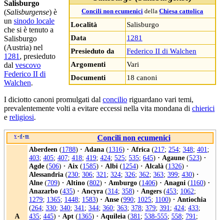
Salisburgo
(
Salisburgense
) è
Concili non ecumenici
della
Chiesa cattolica
un
sinodo locale
Località
Salisburgo
che si è tenuto a
Data
1281
Salisburgo
(Austria) nel
Presieduto da
Federico II di Walchen
1281
, presieduto
Argomenti
Vari
dal
vescovo
Federico II di
Documenti
18 canoni
Walchen
.
I diciotto canoni promulgati dal
concilio
riguardano vari temi,
prevalentemente volti a evitare eccessi nella vita mondana di
chierici
e
religiosi
.
v
d
m
Concili non ecumenici
•
•
Aberdeen
(
1788
)
·
Adana
(
1316
)
·
Africa
(
217
;
254
;
348
;
401
;
403
;
405
;
407
;
418
;
419
;
424
;
525
;
535
;
645
)
·
Agaune
(
523
)
·
Agde
(
506
)
·
Aix
(
1585
)
·
Albi
(
1254
)
·
Alcalà
(
1326
)
·
Alessandria
(
230
;
306
;
321
;
324
;
326
;
362
;
363
;
399
;
430
)
·
Alne
(
709
)
·
Altino
(
802
)
·
Amburgo
(
1406
)
·
Anagni
(
1160
)
·
Anazarbo
(
435
)
·
Ancyra
(
314
;
358
)
·
Angers
(
453
;
1062
;
1279
;
1365
;
1448
;
1583
)
·
Anse
(
990
;
1025
;
1100
)
·
Antiochia
(
264
;
330
;
340
;
341
;
344
;
360
;
363
;
378
;
379
;
391
;
424
;
433
;
A
435
;
445
)
·
Apt
(
1365
)
·
Aquileia
(
381
;
538-555
;
558
;
791
;