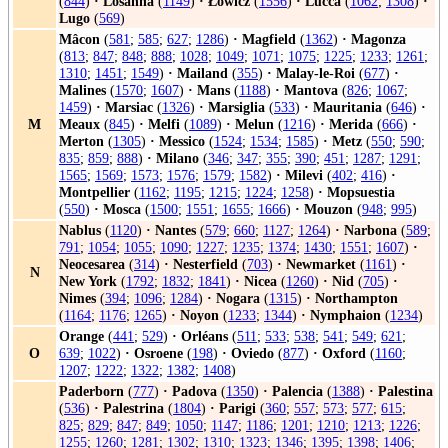
(
844
)
·
Losanna
(
1149
)
·
Łowicz
(
1556
)
·
Lucca
(
1062
;
1308
)
·
Lugo
(
569
)
Mâcon
(
581
;
585
;
627
;
1286
)
·
Magfield
(
1362
)
·
Magonza
(
813
;
847
;
848
;
888
;
1028
;
1049
;
1071
;
1075
;
1225
;
1233
;
1261
;
1310
;
1451
;
1549
)
·
Mailand
(
355
)
·
Malay-le-Roi
(
677
)
·
Malines
(
1570
;
1607
)
·
Mans
(
1188
)
·
Mantova
(
826
;
1067
;
1459
)
·
Marsiac
(
1326
)
·
Marsiglia
(
533
)
·
Mauritania
(
646
)
·
M
Meaux
(
845
)
·
Melfi
(
1089
)
·
Melun
(
1216
)
·
Merida
(
666
)
·
Merton
(
1305
)
·
Messico
(
1524
;
1534
;
1585
)
·
Metz
(
550
;
590
;
835
;
859
;
888
)
·
Milano
(
346
;
347
;
355
;
390
;
451
;
1287
;
1291
;
1565
;
1569
;
1573
;
1576
;
1579
;
1582
)
·
Milevi
(
402
;
416
)
·
Montpellier
(
1162
;
1195
;
1215
;
1224
;
1258
)
·
Mopsuestia
(
550
)
·
Mosca
(
1500
;
1551
;
1655
;
1666
)
·
Mouzon
(
948
;
995
)
Nablus
(
1120
)
·
Nantes
(
579
;
660
;
1127
;
1264
)
·
Narbona
(
589
;
791
;
1054
;
1055
;
1090
;
1227
;
1235
;
1374
;
1430
;
1551
;
1607
)
·
Neocesarea
(
314
)
·
Nesterfield
(
703
)
·
Newmarket
(
1161
)
·
N
New York
(
1792
;
1832
;
1841
)
·
Nicea
(
1260
)
·
Nid
(
705
)
·
Nimes
(
394
;
1096
;
1284
)
·
Nogara
(
1315
)
·
Northampton
(
1164
;
1176
;
1265
)
·
Noyon
(
1233
;
1344
)
·
Nymphaion
(
1234
)
Orange
(
441
;
529
)
·
Orléans
(
511
;
533
;
538
;
541
;
549
;
621
;
O
639
;
1022
)
·
Osroene
(
198
)
·
Oviedo
(
877
)
·
Oxford
(
1160
;
1207
;
1222
;
1322
;
1382
;
1408
)
Paderborn
(
777
)
·
Padova
(
1350
)
·
Palencia
(
1388
)
·
Palestina
(
536
)
·
Palestrina
(
1804
)
·
Parigi
(
360
;
557
;
573
;
577
;
615
;
825
;
829
;
847
;
849
;
1050
;
1147
;
1186
;
1201
;
1210
;
1213
;
1226
;
1255
;
1260
;
1281
;
1302
;
1310
;
1323
;
1346
;
1395
;
1398
;
1406
;