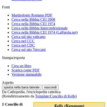
Fonti
Martirologio Romano PDF
Cerca nella Bibbia CEI 2008
Cerca nella Bibbia CEI 1974
Cerca nella Bibbia Interconfessionale
Cerca nella Bibbia CEI 1974 (LaParola.net)
Cerca sul sito vaticano
Cerca nel CCC
Cerca nel CDC
Cerca sul sito Treccani
Stampa/esporta
Crea un libro
Scarica come PDF
Versione stampabile
Aspetto
sposta nella barra laterale
nascondi
Da Cathopedia, l'enciclopedia cattolica.
(Reindirizzamento da
Template:Concilio di Kells
)
Il
Concilio di
Kells (Kenanam)