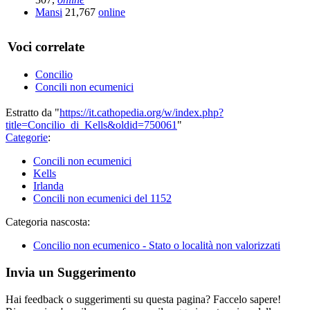
Mansi
21,767
online
Voci correlate
Concilio
Concili non ecumenici
Estratto da "
https://it.cathopedia.org/w/index.php?
title=Concilio_di_Kells&oldid=750061
"
Categorie
:
Concili non ecumenici
Kells
Irlanda
Concili non ecumenici del 1152
Categoria nascosta:
Concilio non ecumenico - Stato o località non valorizzati
Invia un Suggerimento
Hai feedback o suggerimenti su questa pagina? Faccelo sapere!