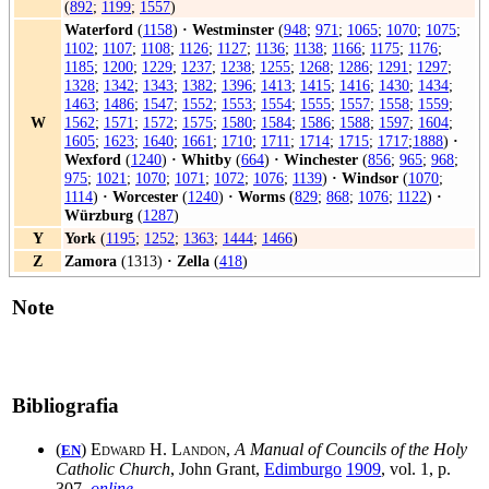
(
892
;
1199
;
1557
)
Waterford
(
1158
)
·
Westminster
(
948
;
971
;
1065
;
1070
;
1075
;
1102
;
1107
;
1108
;
1126
;
1127
;
1136
;
1138
;
1166
;
1175
;
1176
;
1185
;
1200
;
1229
;
1237
;
1238
;
1255
;
1268
;
1286
;
1291
;
1297
;
1328
;
1342
;
1343
;
1382
;
1396
;
1413
;
1415
;
1416
;
1430
;
1434
;
1463
;
1486
;
1547
;
1552
;
1553
;
1554
;
1555
;
1557
;
1558
;
1559
;
W
1562
;
1571
;
1572
;
1575
;
1580
;
1584
;
1586
;
1588
;
1597
;
1604
;
1605
;
1623
;
1640
;
1661
;
1710
;
1711
;
1714
;
1715
;
1717
;
1888
)
·
Wexford
(
1240
)
·
Whitby
(
664
)
·
Winchester
(
856
;
965
;
968
;
975
;
1021
;
1070
;
1071
;
1072
;
1076
;
1139
)
·
Windsor
(
1070
;
1114
)
·
Worcester
(
1240
)
·
Worms
(
829
;
868
;
1076
;
1122
)
·
Würzburg
(
1287
)
Y
York
(
1195
;
1252
;
1363
;
1444
;
1466
)
Z
Zamora
(1313)
·
Zella
(
418
)
Note
Bibliografia
(
)
Edward H. Landon
,
A Manual of Councils of the Holy
EN
Catholic Church
, John Grant,
Edimburgo
1909
, vol. 1, p.
307,
online