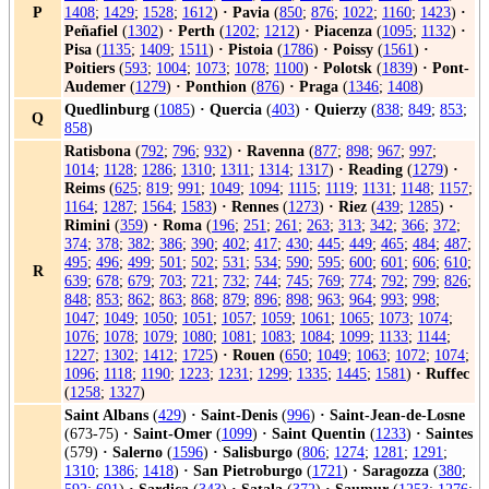
P
1408
;
1429
;
1528
;
1612
)
·
Pavia
(
850
;
876
;
1022
;
1160
;
1423
)
·
Peñafiel
(
1302
)
·
Perth
(
1202
;
1212
)
·
Piacenza
(
1095
;
1132
)
·
Pisa
(
1135
;
1409
;
1511
)
·
Pistoia
(
1786
)
·
Poissy
(
1561
)
·
Poitiers
(
593
;
1004
;
1073
;
1078
;
1100
)
·
Polotsk
(
1839
)
·
Pont-
Audemer
(
1279
)
·
Ponthion
(
876
)
·
Praga
(
1346
;
1408
)
Quedlinburg
(
1085
)
·
Quercia
(
403
)
·
Quierzy
(
838
;
849
;
853
;
Q
858
)
Ratisbona
(
792
;
796
;
932
)
·
Ravenna
(
877
;
898
;
967
;
997
;
1014
;
1128
;
1286
;
1310
;
1311
;
1314
;
1317
)
·
Reading
(
1279
)
·
Reims
(
625
;
819
;
991
;
1049
;
1094
;
1115
;
1119
;
1131
;
1148
;
1157
;
1164
;
1287
;
1564
;
1583
)
·
Rennes
(
1273
)
·
Riez
(
439
;
1285
)
·
Rimini
(
359
)
·
Roma
(
196
;
251
;
261
;
263
;
313
;
342
;
366
;
372
;
374
;
378
;
382
;
386
;
390
;
402
;
417
;
430
;
445
;
449
;
465
;
484
;
487
;
495
;
496
;
499
;
501
;
502
;
531
;
534
;
590
;
595
;
600
;
601
;
606
;
610
;
R
639
;
678
;
679
;
703
;
721
;
732
;
744
;
745
;
769
;
774
;
792
;
799
;
826
;
848
;
853
;
862
;
863
;
868
;
879
;
896
;
898
;
963
;
964
;
993
;
998
;
1047
;
1049
;
1050
;
1051
;
1057
;
1059
;
1061
;
1065
;
1073
;
1074
;
1076
;
1078
;
1079
;
1080
;
1081
;
1083
;
1084
;
1099
;
1133
;
1144
;
1227
;
1302
;
1412
;
1725
)
·
Rouen
(
650
;
1049
;
1063
;
1072
;
1074
;
1096
;
1118
;
1190
;
1223
;
1231
;
1299
;
1335
;
1445
;
1581
)
·
Ruffec
(
1258
;
1327
)
Saint Albans
(
429
)
·
Saint-Denis
(
996
)
·
Saint-Jean-de-Losne
(673-75)
·
Saint-Omer
(
1099
)
·
Saint Quentin
(
1233
)
·
Saintes
(579)
·
Salerno
(
1596
)
·
Salisburgo
(
806
;
1274
;
1281
;
1291
;
1310
;
1386
;
1418
)
·
San Pietroburgo
(
1721
)
·
Saragozza
(
380
;