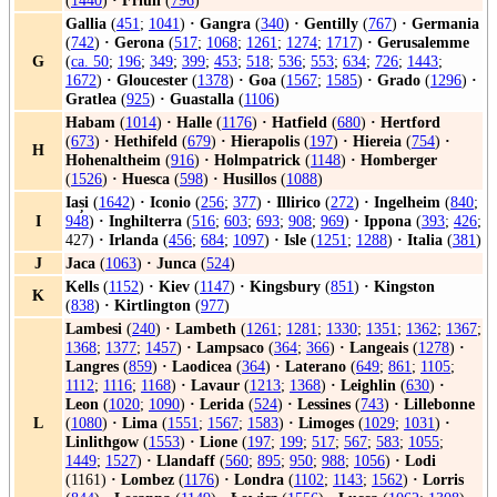
(
1440
)
·
Friuli
(
796
)
Gallia
(
451
;
1041
)
·
Gangra
(
340
)
·
Gentilly
(
767
)
·
Germania
(
742
)
·
Gerona
(
517
;
1068
;
1261
;
1274
;
1717
)
·
Gerusalemme
G
(
ca. 50
;
196
;
349
;
399
;
453
;
518
;
536
;
553
;
634
;
726
;
1443
;
1672
)
·
Gloucester
(
1378
)
·
Goa
(
1567
;
1585
)
·
Grado
(
1296
)
·
Gratlea
(
925
)
·
Guastalla
(
1106
)
Habam
(
1014
)
·
Halle
(
1176
)
·
Hatfield
(
680
)
·
Hertford
(
673
)
·
Hethifeld
(
679
)
·
Hierapolis
(
197
)
·
Hiereia
(
754
)
·
H
Hohenaltheim
(
916
)
·
Holmpatrick
(
1148
)
·
Homberger
(
1526
)
·
Huesca
(
598
)
·
Husillos
(
1088
)
Iași
(
1642
)
·
Iconio
(
256
;
377
)
·
Illirico
(
272
)
·
Ingelheim
(
840
;
I
948
)
·
Inghilterra
(
516
;
603
;
693
;
908
;
969
)
·
Ippona
(
393
;
426
;
427)
·
Irlanda
(
456
;
684
;
1097
)
·
Isle
(
1251
;
1288
)
·
Italia
(
381
)
J
Jaca
(
1063
)
·
Junca
(
524
)
Kells
(
1152
)
·
Kiev
(
1147
)
·
Kingsbury
(
851
)
·
Kingston
K
(
838
)
·
Kirtlington
(
977
)
Lambesi
(
240
)
·
Lambeth
(
1261
;
1281
;
1330
;
1351
;
1362
;
1367
;
1368
;
1377
;
1457
)
·
Lampsaco
(
364
;
366
)
·
Langeais
(
1278
)
·
Langres
(
859
)
·
Laodicea
(
364
)
·
Laterano
(
649
;
861
;
1105
;
1112
;
1116
;
1168
)
·
Lavaur
(
1213
;
1368
)
·
Leighlin
(
630
)
·
Leon
(
1020
;
1090
)
·
Lerida
(
524
)
·
Lessines
(
743
)
·
Lillebonne
L
(
1080
)
·
Lima
(
1551
;
1567
;
1583
)
·
Limoges
(
1029
;
1031
)
·
Linlithgow
(
1553
)
·
Lione
(
197
;
199
;
517
;
567
;
583
;
1055
;
1449
;
1527
)
·
Llandaff
(
560
;
895
;
950
;
988
;
1056
)
·
Lodi
(1161)
·
Lombez
(
1176
)
·
Londra
(
1102
;
1143
;
1562
)
·
Lorris