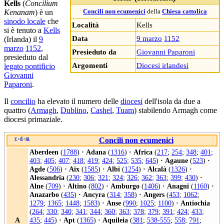
Kells
(
Concilium
Kenanam
) è un
Concili non ecumenici
della
Chiesa cattolica
sinodo locale
che
Località
Kells
si è tenuto a
Kells
Data
9 marzo
1152
(Irlanda) il
9
marzo
1152
,
Presieduto da
Giovanni Paparoni
presieduto dal
Argomenti
Diocesi irlandesi
legato pontificio
Giovanni
Paparoni
.
Il
concilio
ha elevato il numero delle
diocesi
dell'isola da due a
quattro (
Armagh
,
Dublino
,
Cashel
,
Tuam
) stabilendo Armagh come
diocesi primaziale.
v
d
m
Concili non ecumenici
•
•
Aberdeen
(
1788
)
·
Adana
(
1316
)
·
Africa
(
217
;
254
;
348
;
401
;
403
;
405
;
407
;
418
;
419
;
424
;
525
;
535
;
645
)
·
Agaune
(
523
)
·
Agde
(
506
)
·
Aix
(
1585
)
·
Albi
(
1254
)
·
Alcalà
(
1326
)
·
Alessandria
(
230
;
306
;
321
;
324
;
326
;
362
;
363
;
399
;
430
)
·
Alne
(
709
)
·
Altino
(
802
)
·
Amburgo
(
1406
)
·
Anagni
(
1160
)
·
Anazarbo
(
435
)
·
Ancyra
(
314
;
358
)
·
Angers
(
453
;
1062
;
1279
;
1365
;
1448
;
1583
)
·
Anse
(
990
;
1025
;
1100
)
·
Antiochia
(
264
;
330
;
340
;
341
;
344
;
360
;
363
;
378
;
379
;
391
;
424
;
433
;
A
435
;
445
)
·
Apt
(
1365
)
·
Aquileia
(
381
;
538-555
;
558
;
791
;