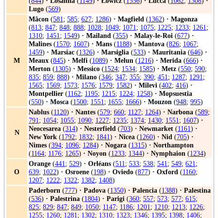
(
844
)
·
Losanna
(
1149
)
·
Łowicz
(
1556
)
·
Lucca
(
1062
;
1308
)
·
Lugo
(
569
)
Mâcon
(
581
;
585
;
627
;
1286
)
·
Magfield
(
1362
)
·
Magonza
(
813
;
847
;
848
;
888
;
1028
;
1049
;
1071
;
1075
;
1225
;
1233
;
1261
;
1310
;
1451
;
1549
)
·
Mailand
(
355
)
·
Malay-le-Roi
(
677
)
·
Malines
(
1570
;
1607
)
·
Mans
(
1188
)
·
Mantova
(
826
;
1067
;
1459
)
·
Marsiac
(
1326
)
·
Marsiglia
(
533
)
·
Mauritania
(
646
)
·
M
Meaux
(
845
)
·
Melfi
(
1089
)
·
Melun
(
1216
)
·
Merida
(
666
)
·
Merton
(
1305
)
·
Messico
(
1524
;
1534
;
1585
)
·
Metz
(
550
;
590
;
835
;
859
;
888
)
·
Milano
(
346
;
347
;
355
;
390
;
451
;
1287
;
1291
;
1565
;
1569
;
1573
;
1576
;
1579
;
1582
)
·
Milevi
(
402
;
416
)
·
Montpellier
(
1162
;
1195
;
1215
;
1224
;
1258
)
·
Mopsuestia
(
550
)
·
Mosca
(
1500
;
1551
;
1655
;
1666
)
·
Mouzon
(
948
;
995
)
Nablus
(
1120
)
·
Nantes
(
579
;
660
;
1127
;
1264
)
·
Narbona
(
589
;
791
;
1054
;
1055
;
1090
;
1227
;
1235
;
1374
;
1430
;
1551
;
1607
)
·
Neocesarea
(
314
)
·
Nesterfield
(
703
)
·
Newmarket
(
1161
)
·
N
New York
(
1792
;
1832
;
1841
)
·
Nicea
(
1260
)
·
Nid
(
705
)
·
Nimes
(
394
;
1096
;
1284
)
·
Nogara
(
1315
)
·
Northampton
(
1164
;
1176
;
1265
)
·
Noyon
(
1233
;
1344
)
·
Nymphaion
(
1234
)
Orange
(
441
;
529
)
·
Orléans
(
511
;
533
;
538
;
541
;
549
;
621
;
O
639
;
1022
)
·
Osroene
(
198
)
·
Oviedo
(
877
)
·
Oxford
(
1160
;
1207
;
1222
;
1322
;
1382
;
1408
)
Paderborn
(
777
)
·
Padova
(
1350
)
·
Palencia
(
1388
)
·
Palestina
(
536
)
·
Palestrina
(
1804
)
·
Parigi
(
360
;
557
;
573
;
577
;
615
;
825
;
829
;
847
;
849
;
1050
;
1147
;
1186
;
1201
;
1210
;
1213
;
1226
;
1255
;
1260
;
1281
;
1302
;
1310
;
1323
;
1346
;
1395
;
1398
;
1406
;