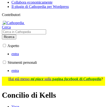
Collabora economicamente
Il plugin di Cathopedia per Wordpress
Contributori
Cerca
Ricerca
Aspetto
entra
Strumenti personali
entra
Hai già messo
mi piace
sulla
pagina
facebook
di
Cathopedia
?
Concilio di Kells
Voce