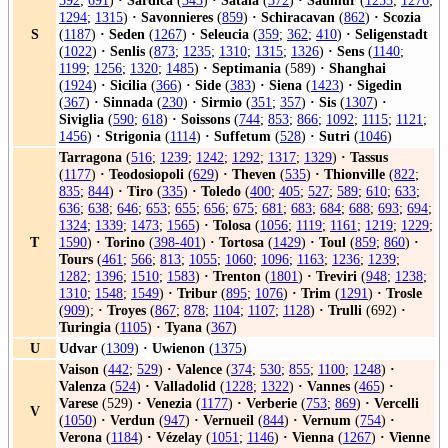
592
;
691
)
·
Sardica
(
343
)
·
Satala
(
372
)
·
Saumur
(
1253
;
1276
;
1294
;
1315
)
·
Savonnieres
(
859
)
·
Schiracavan
(
862
)
·
Scozia
S
(
1187
)
·
Seden
(
1267
)
·
Seleucia
(
359
;
362
;
410
)
·
Seligenstadt
(
1022
)
·
Senlis
(
873
;
1235
;
1310
;
1315
;
1326
)
·
Sens
(
1140
;
1199
;
1256
;
1320
;
1485
)
·
Septimania
(589)
·
Shanghai
(
1924
)
·
Sicilia
(
366
)
·
Side
(
383
)
·
Siena
(
1423
)
·
Sigedin
(
367
)
·
Sinnada
(
230
)
·
Sirmio
(
351
;
357
)
·
Sis
(
1307
)
·
Siviglia
(
590
;
618
)
·
Soissons
(
744
;
853
;
866
;
1092
;
1115
;
1121
;
1456
)
·
Strigonia
(
1114
)
·
Suffetum
(
528
)
·
Sutri
(
1046
)
Tarragona
(
516
;
1239
;
1242
;
1292
;
1317
;
1329
)
·
Tassus
(
1177
)
·
Teodosiopoli
(
629
)
·
Theven
(
535
)
·
Thionville
(
822
;
835
;
844
)
·
Tiro
(
335
)
·
Toledo
(
400
;
405
;
527
;
589
;
610
;
633
;
636
;
638
;
646
;
653
;
655
;
656
;
675
;
681
;
683
;
684
;
688
;
693
;
694
;
1324
;
1339
;
1473
;
1565
)
·
Tolosa
(
1056
;
1119
;
1161
;
1219
;
1229
;
T
1590
)
·
Torino
(
398-401
)
·
Tortosa
(
1429
)
·
Toul
(
859
;
860
)
·
Tours
(
461
;
566
;
813
;
1055
;
1060
;
1096
;
1163
;
1236
;
1239
;
1282
;
1396
;
1510
;
1583
)
·
Trenton
(
1801
)
·
Treviri
(
948
;
1238
;
1310
;
1548
;
1549
)
·
Tribur
(
895
;
1076
)
·
Trim
(
1291
)
·
Trosle
(
909
);
·
Troyes
(
867
;
878
;
1104
;
1107
;
1128
)
·
Trulli
(692)
·
Turingia
(
1105
)
·
Tyana
(
367
)
U
Udvar
(
1309
)
·
Uwienon
(
1375
)
Vaison
(
442
;
529
)
·
Valence
(
374
;
530
;
855
;
1100
;
1248
)
·
Valenza
(
524
)
·
Valladolid
(
1228
;
1322
)
·
Vannes
(
465
)
·
Varese
(529)
·
Venezia
(
1177
)
·
Verberie
(
753
;
869
)
·
Vercelli
V
(
1050
)
·
Verdun
(
947
)
·
Vernueil
(
844
)
·
Vernum
(
754
)
·
Verona
(
1184
)
·
Vézelay
(
1051
;
1146
)
·
Vienna
(
1267
)
·
Vienne