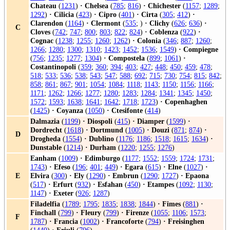
Chateau
(
1231
)
·
Chelsea
(
785
;
816
)
·
Chichester
(
1157
;
1289
;
1292
)
·
Cilicia
(
423
)
·
Cipro
(
401
)
·
Cirta
(
305
;
412
)
·
Clarendon
(
1164
)
·
Clermont
(
535
; )
·
Clichy
(
626
;
636
)
·
C
Cloves
(
742
;
747
;
800
;
803
;
822
;
824
)
·
Coblenza
(
922
)
·
Cognac
(
1238
;
1255
;
1260
;
1262
)
·
Colonia
(
346
;
887
;
1260
;
1266
;
1280
;
1300
;
1310
;
1423
;
1452
;
1536
;
1549
)
·
Compiegne
(
756
;
1235
;
1277
;
1304
)
·
Compostela
(
899
;
1061
)
·
Costantinopoli
(
359
;
360
;
394
;
403
;
427
;
448
;
450
;
459
;
478
;
518
;
533
;
536
;
538
;
543
;
547
;
588
;
692
;
715
;
730
;
754
;
815
;
842
;
858
;
861
;
867
;
901
;
1054
;
1084
;
1118
;
1143
;
1150
;
1156
;
1166
;
1171
;
1262
;
1266
;
1277
;
1280
;
1283
;
1284
;
1341
;
1345
;
1450
;
1572
;
1593
;
1638
;
1641
;
1642
;
1718
;
1723
)
·
Copenhaghen
(
1425
)
·
Coyanza
(
1050
)
·
Ctesifonte
(
414
)
Dalmazia
(
1199
)
·
Diospoli
(
415
)
·
Diamper
(
1599
)
·
Dordrecht
(
1618
)
·
Dortmund
(
1005
)
·
Douzi
(
871
;
874
)
·
D
Drogheda
(
1554
)
·
Dublino
(
1176
;
1186
;
1518
;
1615
;
1634
)
·
Dunstable
(
1214
)
·
Durham
(
1220
;
1255
;
1276
)
Eanham
(
1009
)
·
Edimburgo
(
1177
;
1552
;
1559
;
1724
;
1731
;
1743
)
·
Efeso
(
196
;
401
;
449
)
·
Egara
(
615
)
·
Elne
(
1027
)
·
E
Elvira
(
300
)
·
Ely
(
1290
)
·
Embrun
(
1290
;
1727
)
·
Epaona
(
517
)
·
Erfurt
(
932
)
·
Esfahan
(
450
)
·
Etampes
(
1092
;
1130
;
1147
)
·
Exeter
(
926
;
1287
)
Filadelfia
(
1789
;
1795
;
1835
;
1838
;
1844
)
·
Fimes
(
881
)
·
Finchall
(
799
)
·
Fleury
(
799
)
·
Firenze
(
1055
;
1106
;
1573
;
F
1787
)
·
Francia
(
1002
)
·
Francoforte
(
794
)
·
Freisinghen