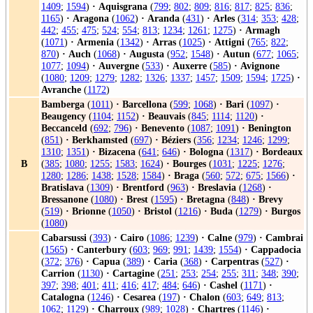
1409
;
1594
)
·
Aquisgrana
(
799
;
802
;
809
;
816
;
817
;
825
;
836
;
1165
)
·
Aragona
(
1062
)
·
Aranda
(
431
)
·
Arles
(
314
;
353
;
428
;
442
;
455
;
475
;
524
;
554
;
813
;
1234
;
1261
;
1275
)
·
Armagh
(
1071
)
·
Armenia
(
1342
)
·
Arras
(
1025
)
·
Attigni
(
765
;
822
;
870
)
·
Auch
(
1068
)
·
Augusta
(
952
;
1548
)
·
Autun
(
677
;
1065
;
1077
;
1094
)
·
Auvergne
(
533
)
·
Auxerre
(
585
)
·
Avignone
(
1080
;
1209
;
1279
;
1282
;
1326
;
1337
;
1457
;
1509
;
1594
;
1725
)
·
Avranche
(
1172
)
Bamberga
(
1011
)
·
Barcellona
(
599
;
1068
)
·
Bari
(
1097
)
·
Beaugency
(
1104
;
1152
)
·
Beauvais
(
845
;
1114
;
1120
)
·
Beccanceld
(
692
;
796
)
·
Benevento
(
1087
;
1091
)
·
Benington
(
851
)
·
Berkhamsted
(
697
)
·
Béziers
(
356
;
1234
;
1246
;
1299
;
1310
;
1351
)
·
Bizacena
(
641
;
646
)
·
Bologna
(
1317
)
·
Bordeaux
B
(
385
;
1080
;
1255
;
1583
;
1624
)
·
Bourges
(
1031
;
1225
;
1276
;
1280
;
1286
;
1438
;
1528
;
1584
)
·
Braga
(
560
;
572
;
675
;
1566
)
·
Bratislava
(
1309
)
·
Brentford
(
963
)
·
Breslavia
(
1268
)
·
Bressanone
(
1080
)
·
Brest
(
1595
)
·
Bretagna
(
848
)
·
Brevy
(
519
)
·
Brionne
(
1050
)
·
Bristol
(
1216
)
·
Buda
(
1279
)
·
Burgos
(
1080
)
Cabarsussi
(
393
)
·
Cairo
(
1086
;
1239
)
·
Calne
(
979
)
·
Cambrai
(
1565
)
·
Canterbury
(
603
;
969
;
991
;
1439
;
1554
)
·
Cappadocia
(
372
;
376
)
·
Capua
(
389
)
·
Caria
(
368
)
·
Carpentras
(
527
)
·
Carrion
(
1130
)
·
Cartagine
(
251
;
253
;
254
;
255
;
311
;
348
;
390
;
397
;
398
;
401
;
411
;
416
;
417
;
484
;
646
)
·
Cashel
(
1171
)
·
Catalogna
(
1246
)
·
Cesarea
(
197
)
·
Chalon
(
603
;
649
;
813
;
1062
;
1129
)
·
Charroux
(
989
;
1028
)
·
Chartres
(
1146
)
·