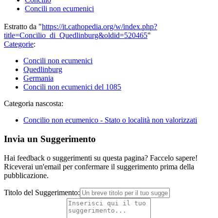
Concili non ecumenici
Estratto da "
https://it.cathopedia.org/w/index.php?
title=Concilio_di_Quedlinburg&oldid=520465
"
Categorie
:
Concili non ecumenici
Quedlinburg
Germania
Concili non ecumenici del 1085
Categoria nascosta:
Concilio non ecumenico - Stato o località non valorizzati
Invia un Suggerimento
Hai feedback o suggerimenti su questa pagina? Faccelo sapere!
Riceverai un'email per confermare il suggerimento prima della
pubblicazione.
Titolo del Suggerimento: