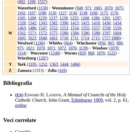
(
892
;
1199
;
1557
)
Waterford
(
1158
)
·
Westminster
(
948
;
971
;
1065
;
1070
;
1075
;
1102
;
1107
;
1108
;
1126
;
1127
;
1136
;
1138
;
1166
;
1175
;
1176
;
1185
;
1200
;
1229
;
1237
;
1238
;
1255
;
1268
;
1286
;
1291
;
1297
;
1328
;
1342
;
1343
;
1382
;
1396
;
1413
;
1415
;
1416
;
1430
;
1434
;
1463
;
1486
;
1547
;
1552
;
1553
;
1554
;
1555
;
1557
;
1558
;
1559
;
W
1562
;
1571
;
1572
;
1575
;
1580
;
1584
;
1586
;
1588
;
1597
;
1604
;
1605
;
1623
;
1640
;
1661
;
1710
;
1711
;
1714
;
1715
;
1717
;
1888
)
·
Wexford
(
1240
)
·
Whitby
(
664
)
·
Winchester
(
856
;
965
;
968
;
975
;
1021
;
1070
;
1071
;
1072
;
1076
;
1139
)
·
Windsor
(
1070
;
1114
)
·
Worcester
(
1240
)
·
Worms
(
829
;
868
;
1076
;
1122
)
·
Würzburg
(
1287
)
Y
York
(
1195
;
1252
;
1363
;
1444
;
1466
)
Z
Zamora
(1313)
·
Zella
(
418
)
Bibliografia
(
)
Edward H. Landon
,
A Manual of Councils of the Holy
EN
Catholic Church
, John Grant,
Edimburgo
1909
, vol. 2, p. 61,
online
Voci correlate
Concilio