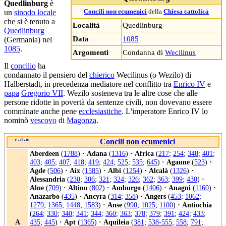
Quedlinburg
è
un
sinodo locale
Concili non ecumenici
della
Chiesa cattolica
che si è tenuto a
Località
Quedlinburg
Quedlinburg
Data
1085
(Germania) nel
1085
.
Argomenti
Condanna di
Wecilinus
Il
concilio
ha
condannato il pensiero del
chierico
Wecilinus (o Wezilo) di
Halberstadt, in precedenza mediatore nel conflitto tra
Enrico IV
e
papa
Gregorio VII
. Wezilo sosteneva tra le altre cose che alle
persone ridotte in povertà da sentenze civili, non dovevano essere
comminate anche pene
ecclesiastiche
. L'imperatore Enrico IV lo
nominò
vescovo
di
Magonza
.
v
d
m
Concili non ecumenici
•
•
Aberdeen
(
1788
)
·
Adana
(
1316
)
·
Africa
(
217
;
254
;
348
;
401
;
403
;
405
;
407
;
418
;
419
;
424
;
525
;
535
;
645
)
·
Agaune
(
523
)
·
Agde
(
506
)
·
Aix
(
1585
)
·
Albi
(
1254
)
·
Alcalà
(
1326
)
·
Alessandria
(
230
;
306
;
321
;
324
;
326
;
362
;
363
;
399
;
430
)
·
Alne
(
709
)
·
Altino
(
802
)
·
Amburgo
(
1406
)
·
Anagni
(
1160
)
·
Anazarbo
(
435
)
·
Ancyra
(
314
;
358
)
·
Angers
(
453
;
1062
;
1279
;
1365
;
1448
;
1583
)
·
Anse
(
990
;
1025
;
1100
)
·
Antiochia
(
264
;
330
;
340
;
341
;
344
;
360
;
363
;
378
;
379
;
391
;
424
;
433
;
A
435
;
445
)
·
Apt
(
1365
)
·
Aquileia
(
381
;
538-555
;
558
;
791
;