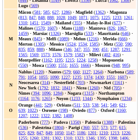
(
844
)
·
Losanna
(
1149
)
·
Łowicz
(
1556
)
·
Lucca
(
1062
;
1308
)
·
Lugo
(
569
)
Mâcon
(
581
;
585
;
627
;
1286
)
·
Magfield
(
1362
)
·
Magonza
(
813
;
847
;
848
;
888
;
1028
;
1049
;
1071
;
1075
;
1225
;
1233
;
1261
;
1310
;
1451
;
1549
)
·
Mailand
(
355
)
·
Malay-le-Roi
(
677
)
·
Malines
(
1570
;
1607
)
·
Mans
(
1188
)
·
Mantova
(
826
;
1067
;
1459
)
·
Marsiac
(
1326
)
·
Marsiglia
(
533
)
·
Mauritania
(
646
)
·
M
Meaux
(
845
)
·
Melfi
(
1089
)
·
Melun
(
1216
)
·
Merida
(
666
)
·
Merton
(
1305
)
·
Messico
(
1524
;
1534
;
1585
)
·
Metz
(
550
;
590
;
835
;
859
;
888
)
·
Milano
(
346
;
347
;
355
;
390
;
451
;
1287
;
1291
;
1565
;
1569
;
1573
;
1576
;
1579
;
1582
)
·
Milevi
(
402
;
416
)
·
Montpellier
(
1162
;
1195
;
1215
;
1224
;
1258
)
·
Mopsuestia
(
550
)
·
Mosca
(
1500
;
1551
;
1655
;
1666
)
·
Mouzon
(
948
;
995
)
Nablus
(
1120
)
·
Nantes
(
579
;
660
;
1127
;
1264
)
·
Narbona
(
589
;
791
;
1054
;
1055
;
1090
;
1227
;
1235
;
1374
;
1430
;
1551
;
1607
)
·
Neocesarea
(
314
)
·
Nesterfield
(
703
)
·
Newmarket
(
1161
)
·
N
New York
(
1792
;
1832
;
1841
)
·
Nicea
(
1260
)
·
Nid
(
705
)
·
Nimes
(
394
;
1096
;
1284
)
·
Nogara
(
1315
)
·
Northampton
(
1164
;
1176
;
1265
)
·
Noyon
(
1233
;
1344
)
·
Nymphaion
(
1234
)
Orange
(
441
;
529
)
·
Orléans
(
511
;
533
;
538
;
541
;
549
;
621
;
O
639
;
1022
)
·
Osroene
(
198
)
·
Oviedo
(
877
)
·
Oxford
(
1160
;
1207
;
1222
;
1322
;
1382
;
1408
)
Paderborn
(
777
)
·
Padova
(
1350
)
·
Palencia
(
1388
)
·
Palestina
(
536
)
·
Palestrina
(
1804
)
·
Parigi
(
360
;
557
;
573
;
577
;
615
;
825
;
829
;
847
;
849
;
1050
;
1147
;
1186
;
1201
;
1210
;
1213
;
1226
;
1255
;
1260
;
1281
;
1302
;
1310
;
1323
;
1346
;
1395
;
1398
;
1406
;