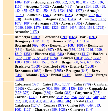
1409
;
1594
)
·
Aquisgrana
(
799
;
802
;
809
;
816
;
817
;
825
;
836
;
1165
)
·
Aragona
(
1062
)
·
Aranda
(
431
)
·
Arles
(
314
;
353
;
428
;
442
;
455
;
475
;
524
;
554
;
813
;
1234
;
1261
;
1275
)
·
Armagh
(
1071
)
·
Armenia
(
1342
)
·
Arras
(
1025
)
·
Attigni
(
765
;
822
;
870
)
·
Auch
(
1068
)
·
Augusta
(
952
;
1548
)
·
Autun
(
677
;
1065
;
1077
;
1094
)
·
Auvergne
(
533
)
·
Auxerre
(
585
)
·
Avignone
(
1080
;
1209
;
1279
;
1282
;
1326
;
1337
;
1457
;
1509
;
1594
;
1725
)
·
Avranche
(
1172
)
Bamberga
(
1011
)
·
Barcellona
(
599
;
1068
)
·
Bari
(
1097
)
·
Beaugency
(
1104
;
1152
)
·
Beauvais
(
845
;
1114
;
1120
)
·
Beccanceld
(
692
;
796
)
·
Benevento
(
1087
;
1091
)
·
Benington
(
851
)
·
Berkhamsted
(
697
)
·
Béziers
(
356
;
1234
;
1246
;
1299
;
1310
;
1351
)
·
Bizacena
(
641
;
646
)
·
Bologna
(
1317
)
·
Bordeaux
B
(
385
;
1080
;
1255
;
1583
;
1624
)
·
Bourges
(
1031
;
1225
;
1276
;
1280
;
1286
;
1438
;
1528
;
1584
)
·
Braga
(
560
;
572
;
675
;
1566
)
·
Bratislava
(
1309
)
·
Brentford
(
963
)
·
Breslavia
(
1268
)
·
Bressanone
(
1080
)
·
Brest
(
1595
)
·
Bretagna
(
848
)
·
Brevy
(
519
)
·
Brionne
(
1050
)
·
Bristol
(
1216
)
·
Buda
(
1279
)
·
Burgos
(
1080
)
Cabarsussi
(
393
)
·
Cairo
(
1086
;
1239
)
·
Calne
(
979
)
·
Cambrai
(
1565
)
·
Canterbury
(
603
;
969
;
991
;
1439
;
1554
)
·
Cappadocia
(
372
;
376
)
·
Capua
(
389
)
·
Caria
(
368
)
·
Carpentras
(
527
)
·
Carrion
(
1130
)
·
Cartagine
(
251
;
253
;
254
;
255
;
311
;
348
;
390
;
397
;
398
;
401
;
411
;
416
;
417
;
484
;
646
)
·
Cashel
(
1171
)
·
Catalogna
(
1246
)
·
Cesarea
(
197
)
·
Chalon
(
603
;
649
;
813
;
1062
;
1129
)
·
Charroux
(
989
;
1028
)
·
Chartres
(
1146
)
·