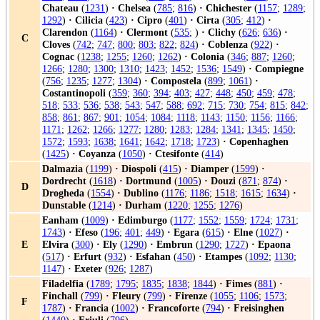
Chateau
(
1231
)
·
Chelsea
(
785
;
816
)
·
Chichester
(
1157
;
1289
;
1292
)
·
Cilicia
(
423
)
·
Cipro
(
401
)
·
Cirta
(
305
;
412
)
·
Clarendon
(
1164
)
·
Clermont
(
535
; )
·
Clichy
(
626
;
636
)
·
C
Cloves
(
742
;
747
;
800
;
803
;
822
;
824
)
·
Coblenza
(
922
)
·
Cognac
(
1238
;
1255
;
1260
;
1262
)
·
Colonia
(
346
;
887
;
1260
;
1266
;
1280
;
1300
;
1310
;
1423
;
1452
;
1536
;
1549
)
·
Compiegne
(
756
;
1235
;
1277
;
1304
)
·
Compostela
(
899
;
1061
)
·
Costantinopoli
(
359
;
360
;
394
;
403
;
427
;
448
;
450
;
459
;
478
;
518
;
533
;
536
;
538
;
543
;
547
;
588
;
692
;
715
;
730
;
754
;
815
;
842
;
858
;
861
;
867
;
901
;
1054
;
1084
;
1118
;
1143
;
1150
;
1156
;
1166
;
1171
;
1262
;
1266
;
1277
;
1280
;
1283
;
1284
;
1341
;
1345
;
1450
;
1572
;
1593
;
1638
;
1641
;
1642
;
1718
;
1723
)
·
Copenhaghen
(
1425
)
·
Coyanza
(
1050
)
·
Ctesifonte
(
414
)
Dalmazia
(
1199
)
·
Diospoli
(
415
)
·
Diamper
(
1599
)
·
Dordrecht
(
1618
)
·
Dortmund
(
1005
)
·
Douzi
(
871
;
874
)
·
D
Drogheda
(
1554
)
·
Dublino
(
1176
;
1186
;
1518
;
1615
;
1634
)
·
Dunstable
(
1214
)
·
Durham
(
1220
;
1255
;
1276
)
Eanham
(
1009
)
·
Edimburgo
(
1177
;
1552
;
1559
;
1724
;
1731
;
1743
)
·
Efeso
(
196
;
401
;
449
)
·
Egara
(
615
)
·
Elne
(
1027
)
·
E
Elvira
(
300
)
·
Ely
(
1290
)
·
Embrun
(
1290
;
1727
)
·
Epaona
(
517
)
·
Erfurt
(
932
)
·
Esfahan
(
450
)
·
Etampes
(
1092
;
1130
;
1147
)
·
Exeter
(
926
;
1287
)
Filadelfia
(
1789
;
1795
;
1835
;
1838
;
1844
)
·
Fimes
(
881
)
·
Finchall
(
799
)
·
Fleury
(
799
)
·
Firenze
(
1055
;
1106
;
1573
;
F
1787
)
·
Francia
(
1002
)
·
Francoforte
(
794
)
·
Freisinghen