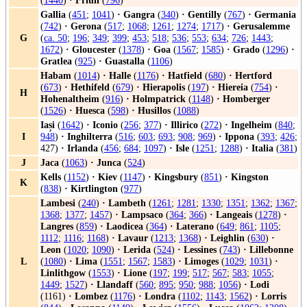
(
1440
)
·
Friuli
(
796
)
Gallia
(
451
;
1041
)
·
Gangra
(
340
)
·
Gentilly
(
767
)
·
Germania
(
742
)
·
Gerona
(
517
;
1068
;
1261
;
1274
;
1717
)
·
Gerusalemme
G
(
ca. 50
;
196
;
349
;
399
;
453
;
518
;
536
;
553
;
634
;
726
;
1443
;
1672
)
·
Gloucester
(
1378
)
·
Goa
(
1567
;
1585
)
·
Grado
(
1296
)
·
Gratlea
(
925
)
·
Guastalla
(
1106
)
Habam
(
1014
)
·
Halle
(
1176
)
·
Hatfield
(
680
)
·
Hertford
(
673
)
·
Hethifeld
(
679
)
·
Hierapolis
(
197
)
·
Hiereia
(
754
)
·
H
Hohenaltheim
(
916
)
·
Holmpatrick
(
1148
)
·
Homberger
(
1526
)
·
Huesca
(
598
)
·
Husillos
(
1088
)
Iași
(
1642
)
·
Iconio
(
256
;
377
)
·
Illirico
(
272
)
·
Ingelheim
(
840
;
I
948
)
·
Inghilterra
(
516
;
603
;
693
;
908
;
969
)
·
Ippona
(
393
;
426
;
427)
·
Irlanda
(
456
;
684
;
1097
)
·
Isle
(
1251
;
1288
)
·
Italia
(
381
)
J
Jaca
(
1063
)
·
Junca
(
524
)
Kells
(
1152
)
·
Kiev
(
1147
)
·
Kingsbury
(
851
)
·
Kingston
K
(
838
)
·
Kirtlington
(
977
)
Lambesi
(
240
)
·
Lambeth
(
1261
;
1281
;
1330
;
1351
;
1362
;
1367
;
1368
;
1377
;
1457
)
·
Lampsaco
(
364
;
366
)
·
Langeais
(
1278
)
·
Langres
(
859
)
·
Laodicea
(
364
)
·
Laterano
(
649
;
861
;
1105
;
1112
;
1116
;
1168
)
·
Lavaur
(
1213
;
1368
)
·
Leighlin
(
630
)
·
Leon
(
1020
;
1090
)
·
Lerida
(
524
)
·
Lessines
(
743
)
·
Lillebonne
L
(
1080
)
·
Lima
(
1551
;
1567
;
1583
)
·
Limoges
(
1029
;
1031
)
·
Linlithgow
(
1553
)
·
Lione
(
197
;
199
;
517
;
567
;
583
;
1055
;
1449
;
1527
)
·
Llandaff
(
560
;
895
;
950
;
988
;
1056
)
·
Lodi
(1161)
·
Lombez
(
1176
)
·
Londra
(
1102
;
1143
;
1562
)
·
Lorris