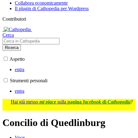
Collabora economicamente
Il plugin di Cathopedia per Wordpress
Contributori
Cerca
Ricerca
Aspetto
entra
Strumenti personali
entra
Hai già messo
mi piace
sulla
pagina
facebook
di
Cathopedia
?
Concilio di Quedlinburg
Voce