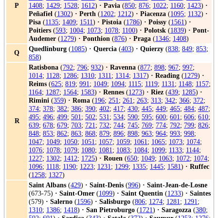
P
1408
;
1429
;
1528
;
1612
)
·
Pavia
(
850
;
876
;
1022
;
1160
;
1423
)
·
Peñafiel
(
1302
)
·
Perth
(
1202
;
1212
)
·
Piacenza
(
1095
;
1132
)
·
Pisa
(
1135
;
1409
;
1511
)
·
Pistoia
(
1786
)
·
Poissy
(
1561
)
·
Poitiers
(
593
;
1004
;
1073
;
1078
;
1100
)
·
Polotsk
(
1839
)
·
Pont-
Audemer
(
1279
)
·
Ponthion
(
876
)
·
Praga
(
1346
;
1408
)
Quedlinburg
(
1085
)
·
Quercia
(
403
)
·
Quierzy
(
838
;
849
;
853
;
Q
858
)
Ratisbona
(
792
;
796
;
932
)
·
Ravenna
(
877
;
898
;
967
;
997
;
1014
;
1128
;
1286
;
1310
;
1311
;
1314
;
1317
)
·
Reading
(
1279
)
·
Reims
(
625
;
819
;
991
;
1049
;
1094
;
1115
;
1119
;
1131
;
1148
;
1157
;
1164
;
1287
;
1564
;
1583
)
·
Rennes
(
1273
)
·
Riez
(
439
;
1285
)
·
Rimini
(
359
)
·
Roma
(
196
;
251
;
261
;
263
;
313
;
342
;
366
;
372
;
374
;
378
;
382
;
386
;
390
;
402
;
417
;
430
;
445
;
449
;
465
;
484
;
487
;
495
;
496
;
499
;
501
;
502
;
531
;
534
;
590
;
595
;
600
;
601
;
606
;
610
;
R
639
;
678
;
679
;
703
;
721
;
732
;
744
;
745
;
769
;
774
;
792
;
799
;
826
;
848
;
853
;
862
;
863
;
868
;
879
;
896
;
898
;
963
;
964
;
993
;
998
;
1047
;
1049
;
1050
;
1051
;
1057
;
1059
;
1061
;
1065
;
1073
;
1074
;
1076
;
1078
;
1079
;
1080
;
1081
;
1083
;
1084
;
1099
;
1133
;
1144
;
1227
;
1302
;
1412
;
1725
)
·
Rouen
(
650
;
1049
;
1063
;
1072
;
1074
;
1096
;
1118
;
1190
;
1223
;
1231
;
1299
;
1335
;
1445
;
1581
)
·
Ruffec
(
1258
;
1327
)
Saint Albans
(
429
)
·
Saint-Denis
(
996
)
·
Saint-Jean-de-Losne
(673-75)
·
Saint-Omer
(
1099
)
·
Saint Quentin
(
1233
)
·
Saintes
(579)
·
Salerno
(
1596
)
·
Salisburgo
(
806
;
1274
;
1281
;
1291
;
1310
;
1386
;
1418
)
·
San Pietroburgo
(
1721
)
·
Saragozza
(
380
;