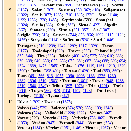
592
;
691
)
·
Sardica
(
343
)
·
Satala
(
372
)
·
Saumur
(
1253
;
1276
;
1294
;
1315
)
·
Savonnieres
(
859
)
·
Schiracavan
(
862
)
·
Scozia
S
(
1187
)
·
Seden
(
1267
)
·
Seleucia
(
359
;
362
;
410
)
·
Seligenstadt
(
1022
)
·
Senlis
(
873
;
1235
;
1310
;
1315
;
1326
)
·
Sens
(
1140
;
1199
;
1256
;
1320
;
1485
)
·
Septimania
(589)
·
Shanghai
(
1924
)
·
Sicilia
(
366
)
·
Side
(
383
)
·
Siena
(
1423
)
·
Sigedin
(
367
)
·
Sinnada
(
230
)
·
Sirmio
(
351
;
357
)
·
Sis
(
1307
)
·
Siviglia
(
590
;
618
)
·
Soissons
(
744
;
853
;
866
;
1092
;
1115
;
1121
;
1456
)
·
Strigonia
(
1114
)
·
Suffetum
(
528
)
·
Sutri
(
1046
)
Tarragona
(
516
;
1239
;
1242
;
1292
;
1317
;
1329
)
·
Tassus
(
1177
)
·
Teodosiopoli
(
629
)
·
Theven
(
535
)
·
Thionville
(
822
;
835
;
844
)
·
Tiro
(
335
)
·
Toledo
(
400
;
405
;
527
;
589
;
610
;
633
;
636
;
638
;
646
;
653
;
655
;
656
;
675
;
681
;
683
;
684
;
688
;
693
;
694
;
1324
;
1339
;
1473
;
1565
)
·
Tolosa
(
1056
;
1119
;
1161
;
1219
;
1229
;
T
1590
)
·
Torino
(
398-401
)
·
Tortosa
(
1429
)
·
Toul
(
859
;
860
)
·
Tours
(
461
;
566
;
813
;
1055
;
1060
;
1096
;
1163
;
1236
;
1239
;
1282
;
1396
;
1510
;
1583
)
·
Trenton
(
1801
)
·
Treviri
(
948
;
1238
;
1310
;
1548
;
1549
)
·
Tribur
(
895
;
1076
)
·
Trim
(
1291
)
·
Trosle
(
909
);
·
Troyes
(
867
;
878
;
1104
;
1107
;
1128
)
·
Trulli
(692)
·
Turingia
(
1105
)
·
Tyana
(
367
)
U
Udvar
(
1309
)
·
Uwienon
(
1375
)
Vaison
(
442
;
529
)
·
Valence
(
374
;
530
;
855
;
1100
;
1248
)
·
Valenza
(
524
)
·
Valladolid
(
1228
;
1322
)
·
Vannes
(
465
)
·
Varese
(529)
·
Venezia
(
1177
)
·
Verberie
(
753
;
869
)
·
Vercelli
V
(
1050
)
·
Verdun
(
947
)
·
Vernueil
(
844
)
·
Vernum
(
754
)
·
Verona
(
1184
)
·
Vézelay
(
1051
;
1146
)
·
Vienna
(
1267
)
·
Vienne