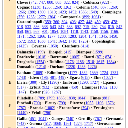
Cloves
(
742
;
747
;
800
;
803
;
822
;
824
)
·
Coblenza
(
922
)
·
Cognac
(
1238
;
1255
;
1260
;
1262
)
·
Colonia
(
346
;
887
;
1260
;
1266
;
1280
;
1300
;
1310
;
1423
;
1452
;
1536
;
1549
)
·
Compiegne
(
756
;
1235
;
1277
;
1304
)
·
Compostela
(
899
;
1061
)
·
Costantinopoli
(
359
;
360
;
394
;
403
;
427
;
448
;
450
;
459
;
478
;
518
;
533
;
536
;
538
;
543
;
547
;
588
;
692
;
715
;
730
;
754
;
815
;
842
;
858
;
861
;
867
;
901
;
1054
;
1084
;
1118
;
1143
;
1150
;
1156
;
1166
;
1171
;
1262
;
1266
;
1277
;
1280
;
1283
;
1284
;
1341
;
1345
;
1450
;
1572
;
1593
;
1638
;
1641
;
1642
;
1718
;
1723
)
·
Copenhaghen
(
1425
)
·
Coyanza
(
1050
)
·
Ctesifonte
(
414
)
Dalmazia
(
1199
)
·
Diospoli
(
415
)
·
Diamper
(
1599
)
·
Dordrecht
(
1618
)
·
Dortmund
(
1005
)
·
Douzi
(
871
;
874
)
·
D
Drogheda
(
1554
)
·
Dublino
(
1176
;
1186
;
1518
;
1615
;
1634
)
·
Dunstable
(
1214
)
·
Durham
(
1220
;
1255
;
1276
)
Eanham
(
1009
)
·
Edimburgo
(
1177
;
1552
;
1559
;
1724
;
1731
;
1743
)
·
Efeso
(
196
;
401
;
449
)
·
Egara
(
615
)
·
Elne
(
1027
)
·
E
Elvira
(
300
)
·
Ely
(
1290
)
·
Embrun
(
1290
;
1727
)
·
Epaona
(
517
)
·
Erfurt
(
932
)
·
Esfahan
(
450
)
·
Etampes
(
1092
;
1130
;
1147
)
·
Exeter
(
926
;
1287
)
Filadelfia
(
1789
;
1795
;
1835
;
1838
;
1844
)
·
Fimes
(
881
)
·
Finchall
(
799
)
·
Fleury
(
799
)
·
Firenze
(
1055
;
1106
;
1573
;
F
1787
)
·
Francia
(
1002
)
·
Francoforte
(
794
)
·
Freisinghen
(
1440
)
·
Friuli
(
796
)
Gallia
(
451
;
1041
)
·
Gangra
(
340
)
·
Gentilly
(
767
)
·
Germania
(
742
)
·
Gerona
(
517
;
1068
;
1261
;
1274
;
1717
)
·
Gerusalemme