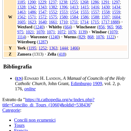
1185
;
1200
;
1229
;
1237
;
1238
;
1255
;
1268
;
1286
;
1291
;
1297
;
1328
;
1342
;
1343
;
1382
;
1396
;
1413
;
1415
;
1416
;
1430
;
1434
;
1463
;
1486
;
1547
;
1552
;
1553
;
1554
;
1555
;
1557
;
1558
;
1559
;
W
1562
;
1571
;
1572
;
1575
;
1580
;
1584
;
1586
;
1588
;
1597
;
1604
;
1605
;
1623
;
1640
;
1661
;
1710
;
1711
;
1714
;
1715
;
1717
;
1888
)
·
Wexford
(
1240
)
·
Whitby
(
664
)
·
Winchester
(
856
;
965
;
968
;
975
;
1021
;
1070
;
1071
;
1072
;
1076
;
1139
)
·
Windsor
(
1070
;
1114
)
·
Worcester
(
1240
)
·
Worms
(
829
;
868
;
1076
;
1122
)
·
Würzburg
(
1287
)
Y
York
(
1195
;
1252
;
1363
;
1444
;
1466
)
Z
Zamora
(1313)
·
Zella
(
418
)
Bibliografia
(
)
Edward H. Landon
,
A Manual of Councils of the Holy
EN
Catholic Church
, John Grant,
Edimburgo
1909
, vol. 2, p.
176,
online
Estratto da "
https://it.cathopedia.org/w/index.php?
title=Concilio_di_Tours_(1060)&oldid=538436
"
Categorie
:
Concili non ecumenici
Tours
Francia