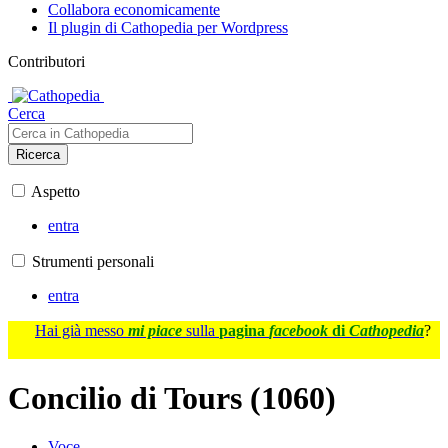
Collabora economicamente
Il plugin di Cathopedia per Wordpress
Contributori
Cerca
Ricerca
Aspetto
entra
Strumenti personali
entra
Hai già messo
mi piace
sulla
pagina
facebook
di
Cathopedia
?
Concilio di Tours (1060)
Voce