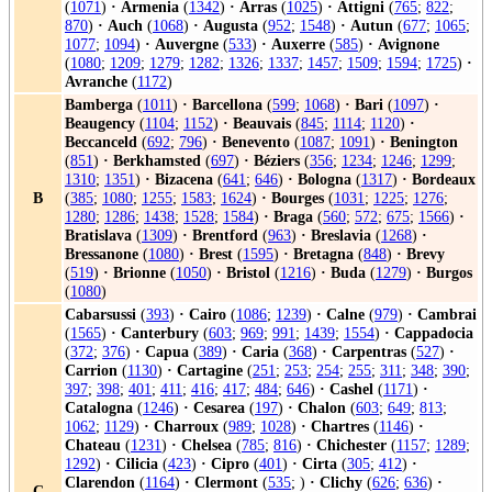
(
1071
)
·
Armenia
(
1342
)
·
Arras
(
1025
)
·
Attigni
(
765
;
822
;
870
)
·
Auch
(
1068
)
·
Augusta
(
952
;
1548
)
·
Autun
(
677
;
1065
;
1077
;
1094
)
·
Auvergne
(
533
)
·
Auxerre
(
585
)
·
Avignone
(
1080
;
1209
;
1279
;
1282
;
1326
;
1337
;
1457
;
1509
;
1594
;
1725
)
·
Avranche
(
1172
)
Bamberga
(
1011
)
·
Barcellona
(
599
;
1068
)
·
Bari
(
1097
)
·
Beaugency
(
1104
;
1152
)
·
Beauvais
(
845
;
1114
;
1120
)
·
Beccanceld
(
692
;
796
)
·
Benevento
(
1087
;
1091
)
·
Benington
(
851
)
·
Berkhamsted
(
697
)
·
Béziers
(
356
;
1234
;
1246
;
1299
;
1310
;
1351
)
·
Bizacena
(
641
;
646
)
·
Bologna
(
1317
)
·
Bordeaux
B
(
385
;
1080
;
1255
;
1583
;
1624
)
·
Bourges
(
1031
;
1225
;
1276
;
1280
;
1286
;
1438
;
1528
;
1584
)
·
Braga
(
560
;
572
;
675
;
1566
)
·
Bratislava
(
1309
)
·
Brentford
(
963
)
·
Breslavia
(
1268
)
·
Bressanone
(
1080
)
·
Brest
(
1595
)
·
Bretagna
(
848
)
·
Brevy
(
519
)
·
Brionne
(
1050
)
·
Bristol
(
1216
)
·
Buda
(
1279
)
·
Burgos
(
1080
)
Cabarsussi
(
393
)
·
Cairo
(
1086
;
1239
)
·
Calne
(
979
)
·
Cambrai
(
1565
)
·
Canterbury
(
603
;
969
;
991
;
1439
;
1554
)
·
Cappadocia
(
372
;
376
)
·
Capua
(
389
)
·
Caria
(
368
)
·
Carpentras
(
527
)
·
Carrion
(
1130
)
·
Cartagine
(
251
;
253
;
254
;
255
;
311
;
348
;
390
;
397
;
398
;
401
;
411
;
416
;
417
;
484
;
646
)
·
Cashel
(
1171
)
·
Catalogna
(
1246
)
·
Cesarea
(
197
)
·
Chalon
(
603
;
649
;
813
;
1062
;
1129
)
·
Charroux
(
989
;
1028
)
·
Chartres
(
1146
)
·
Chateau
(
1231
)
·
Chelsea
(
785
;
816
)
·
Chichester
(
1157
;
1289
;
1292
)
·
Cilicia
(
423
)
·
Cipro
(
401
)
·
Cirta
(
305
;
412
)
·
Clarendon
(
1164
)
·
Clermont
(
535
; )
·
Clichy
(
626
;
636
)
·
C