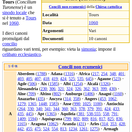
Tours
(
Concilium
Turonense
) è un
Concili non ecumenici
della
Chiesa cattolica
sinodo locale
che
Località
Tours
si è tenuto a
Tours
Data
1060
nel
1060
.
Argomenti
Vari
I dieci canoni
promulgati dal
Documenti
10 canoni
concilio
riguardano vari temi, per esempio: vieta la
simonia
; impone il
celibato ecclesiastico
.
v
d
m
Concili non ecumenici
•
•
Aberdeen
(
1788
)
·
Adana
(
1316
)
·
Africa
(
217
;
254
;
348
;
401
;
403
;
405
;
407
;
418
;
419
;
424
;
525
;
535
;
645
)
·
Agaune
(
523
)
·
Agde
(
506
)
·
Aix
(
1585
)
·
Albi
(
1254
)
·
Alcalà
(
1326
)
·
Alessandria
(
230
;
306
;
321
;
324
;
326
;
362
;
363
;
399
;
430
)
·
Alne
(
709
)
·
Altino
(
802
)
·
Amburgo
(
1406
)
·
Anagni
(
1160
)
·
Anazarbo
(
435
)
·
Ancyra
(
314
;
358
)
·
Angers
(
453
;
1062
;
1279
;
1365
;
1448
;
1583
)
·
Anse
(
990
;
1025
;
1100
)
·
Antiochia
(
264
;
330
;
340
;
341
;
344
;
360
;
363
;
378
;
379
;
391
;
424
;
433
;
A
435
;
445
)
·
Apt
(
1365
)
·
Aquileia
(
381
;
538-555
;
558
;
791
;
1409
;
1594
)
·
Aquisgrana
(
799
;
802
;
809
;
816
;
817
;
825
;
836
;
1165
)
·
Aragona
(
1062
)
·
Aranda
(
431
)
·
Arles
(
314
;
353
;
428
;
442
;
455
;
475
;
524
;
554
;
813
;
1234
;
1261
;
1275
)
·
Armagh