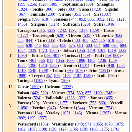
1199
;
1256
;
1320
;
1485
)
·
Septimania
(589)
·
Shanghai
(
1924
)
·
Sicilia
(
366
)
·
Side
(
383
)
·
Siena
(
1423
)
·
Sigedin
(
367
)
·
Sinnada
(
230
)
·
Sirmio
(
351
;
357
)
·
Sis
(
1307
)
·
Siviglia
(
590
;
618
)
·
Soissons
(
744
;
853
;
866
;
1092
;
1115
;
1121
;
1456
)
·
Strigonia
(
1114
)
·
Suffetum
(
528
)
·
Sutri
(
1046
)
Tarragona
(
516
;
1239
;
1242
;
1292
;
1317
;
1329
)
·
Tassus
(
1177
)
·
Teodosiopoli
(
629
)
·
Theven
(
535
)
·
Thionville
(
822
;
835
;
844
)
·
Tiro
(
335
)
·
Toledo
(
400
;
405
;
527
;
589
;
610
;
633
;
636
;
638
;
646
;
653
;
655
;
656
;
675
;
681
;
683
;
684
;
688
;
693
;
694
;
1324
;
1339
;
1473
;
1565
)
·
Tolosa
(
1056
;
1119
;
1161
;
1219
;
1229
;
T
1590
)
·
Torino
(
398-401
)
·
Tortosa
(
1429
)
·
Toul
(
859
;
860
)
·
Tours
(
461
;
566
;
813
;
1055
;
1060
;
1096
;
1163
;
1236
;
1239
;
1282
;
1396
;
1510
;
1583
)
·
Trenton
(
1801
)
·
Treviri
(
948
;
1238
;
1310
;
1548
;
1549
)
·
Tribur
(
895
;
1076
)
·
Trim
(
1291
)
·
Trosle
(
909
);
·
Troyes
(
867
;
878
;
1104
;
1107
;
1128
)
·
Trulli
(692)
·
Turingia
(
1105
)
·
Tyana
(
367
)
U
Udvar
(
1309
)
·
Uwienon
(
1375
)
Vaison
(
442
;
529
)
·
Valence
(
374
;
530
;
855
;
1100
;
1248
)
·
Valenza
(
524
)
·
Valladolid
(
1228
;
1322
)
·
Vannes
(
465
)
·
Varese
(529)
·
Venezia
(
1177
)
·
Verberie
(
753
;
869
)
·
Vercelli
V
(
1050
)
·
Verdun
(
947
)
·
Vernueil
(
844
)
·
Vernum
(
754
)
·
Verona
(
1184
)
·
Vézelay
(
1051
;
1146
)
·
Vienna
(
1267
)
·
Vienne
(
892
;
1199
;
1557
)
Waterford
(
1158
)
·
Westminster
(
948
;
971
;
1065
;
1070
;
1075
;
1102
;
1107
;
1108
;
1126
;
1127
;
1136
;
1138
;
1166
;
1175
;
1176
;