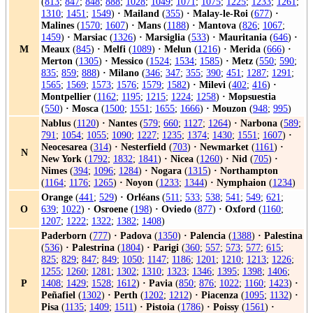
(
813
;
847
;
848
;
888
;
1028
;
1049
;
1071
;
1075
;
1225
;
1233
;
1261
;
1310
;
1451
;
1549
)
·
Mailand
(
355
)
·
Malay-le-Roi
(
677
)
·
Malines
(
1570
;
1607
)
·
Mans
(
1188
)
·
Mantova
(
826
;
1067
;
1459
)
·
Marsiac
(
1326
)
·
Marsiglia
(
533
)
·
Mauritania
(
646
)
·
M
Meaux
(
845
)
·
Melfi
(
1089
)
·
Melun
(
1216
)
·
Merida
(
666
)
·
Merton
(
1305
)
·
Messico
(
1524
;
1534
;
1585
)
·
Metz
(
550
;
590
;
835
;
859
;
888
)
·
Milano
(
346
;
347
;
355
;
390
;
451
;
1287
;
1291
;
1565
;
1569
;
1573
;
1576
;
1579
;
1582
)
·
Milevi
(
402
;
416
)
·
Montpellier
(
1162
;
1195
;
1215
;
1224
;
1258
)
·
Mopsuestia
(
550
)
·
Mosca
(
1500
;
1551
;
1655
;
1666
)
·
Mouzon
(
948
;
995
)
Nablus
(
1120
)
·
Nantes
(
579
;
660
;
1127
;
1264
)
·
Narbona
(
589
;
791
;
1054
;
1055
;
1090
;
1227
;
1235
;
1374
;
1430
;
1551
;
1607
)
·
Neocesarea
(
314
)
·
Nesterfield
(
703
)
·
Newmarket
(
1161
)
·
N
New York
(
1792
;
1832
;
1841
)
·
Nicea
(
1260
)
·
Nid
(
705
)
·
Nimes
(
394
;
1096
;
1284
)
·
Nogara
(
1315
)
·
Northampton
(
1164
;
1176
;
1265
)
·
Noyon
(
1233
;
1344
)
·
Nymphaion
(
1234
)
Orange
(
441
;
529
)
·
Orléans
(
511
;
533
;
538
;
541
;
549
;
621
;
O
639
;
1022
)
·
Osroene
(
198
)
·
Oviedo
(
877
)
·
Oxford
(
1160
;
1207
;
1222
;
1322
;
1382
;
1408
)
Paderborn
(
777
)
·
Padova
(
1350
)
·
Palencia
(
1388
)
·
Palestina
(
536
)
·
Palestrina
(
1804
)
·
Parigi
(
360
;
557
;
573
;
577
;
615
;
825
;
829
;
847
;
849
;
1050
;
1147
;
1186
;
1201
;
1210
;
1213
;
1226
;
1255
;
1260
;
1281
;
1302
;
1310
;
1323
;
1346
;
1395
;
1398
;
1406
;
P
1408
;
1429
;
1528
;
1612
)
·
Pavia
(
850
;
876
;
1022
;
1160
;
1423
)
·
Peñafiel
(
1302
)
·
Perth
(
1202
;
1212
)
·
Piacenza
(
1095
;
1132
)
·
Pisa
(
1135
;
1409
;
1511
)
·
Pistoia
(
1786
)
·
Poissy
(
1561
)
·