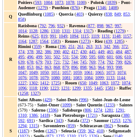
Poitiers
(
593
;
1004
;
1073
;
1078
;
1100
)
·
Polotsk
(
1839
)
·
Pont-
Audemer
(
1279
)
·
Ponthion
(
876
)
·
Praga
(
1346
;
1408
)
Quedlinburg
(
1085
)
·
Quercia
(
403
)
·
Quierzy
(
838
;
849
;
853
;
Q
858
)
Ratisbona
(
792
;
796
;
932
)
·
Ravenna
(
877
;
898
;
967
;
997
;
1014
;
1128
;
1286
;
1310
;
1311
;
1314
;
1317
)
·
Reading
(
1279
)
·
Reims
(
625
;
819
;
991
;
1049
;
1094
;
1115
;
1119
;
1131
;
1148
;
1157
;
1164
;
1287
;
1564
;
1583
)
·
Rennes
(
1273
)
·
Riez
(
439
;
1285
)
·
Rimini
(
359
)
·
Roma
(
196
;
251
;
261
;
263
;
313
;
342
;
366
;
372
;
374
;
378
;
382
;
386
;
390
;
402
;
417
;
430
;
445
;
449
;
465
;
484
;
487
;
495
;
496
;
499
;
501
;
502
;
531
;
534
;
590
;
595
;
600
;
601
;
606
;
610
;
R
639
;
678
;
679
;
703
;
721
;
732
;
744
;
745
;
769
;
774
;
792
;
799
;
826
;
848
;
853
;
862
;
863
;
868
;
879
;
896
;
898
;
963
;
964
;
993
;
998
;
1047
;
1049
;
1050
;
1051
;
1057
;
1059
;
1061
;
1065
;
1073
;
1074
;
1076
;
1078
;
1079
;
1080
;
1081
;
1083
;
1084
;
1099
;
1133
;
1144
;
1227
;
1302
;
1412
;
1725
)
·
Rouen
(
650
;
1049
;
1063
;
1072
;
1074
;
1096
;
1118
;
1190
;
1223
;
1231
;
1299
;
1335
;
1445
;
1581
)
·
Ruffec
(
1258
;
1327
)
Saint Albans
(
429
)
·
Saint-Denis
(
996
)
·
Saint-Jean-de-Losne
(673-75)
·
Saint-Omer
(
1099
)
·
Saint Quentin
(
1233
)
·
Saintes
(579)
·
Salerno
(
1596
)
·
Salisburgo
(
806
;
1274
;
1281
;
1291
;
1310
;
1386
;
1418
)
·
San Pietroburgo
(
1721
)
·
Saragozza
(
380
;
592
;
691
)
·
Sardica
(
343
)
·
Satala
(
372
)
·
Saumur
(
1253
;
1276
;
1294
;
1315
)
·
Savonnieres
(
859
)
·
Schiracavan
(
862
)
·
Scozia
S
(
1187
)
·
Seden
(
1267
)
·
Seleucia
(
359
;
362
;
410
)
·
Seligenstadt
(
1022
)
·
Senlis
(
873
;
1235
;
1310
;
1315
;
1326
)
·
Sens
(
1140
;