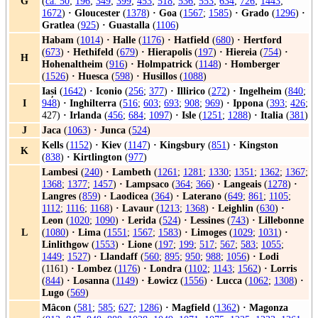
G
(
ca. 50
;
196
;
349
;
399
;
453
;
518
;
536
;
553
;
634
;
726
;
1443
;
1672
)
·
Gloucester
(
1378
)
·
Goa
(
1567
;
1585
)
·
Grado
(
1296
)
·
Gratlea
(
925
)
·
Guastalla
(
1106
)
Habam
(
1014
)
·
Halle
(
1176
)
·
Hatfield
(
680
)
·
Hertford
(
673
)
·
Hethifeld
(
679
)
·
Hierapolis
(
197
)
·
Hiereia
(
754
)
·
H
Hohenaltheim
(
916
)
·
Holmpatrick
(
1148
)
·
Homberger
(
1526
)
·
Huesca
(
598
)
·
Husillos
(
1088
)
Iași
(
1642
)
·
Iconio
(
256
;
377
)
·
Illirico
(
272
)
·
Ingelheim
(
840
;
I
948
)
·
Inghilterra
(
516
;
603
;
693
;
908
;
969
)
·
Ippona
(
393
;
426
;
427)
·
Irlanda
(
456
;
684
;
1097
)
·
Isle
(
1251
;
1288
)
·
Italia
(
381
)
J
Jaca
(
1063
)
·
Junca
(
524
)
Kells
(
1152
)
·
Kiev
(
1147
)
·
Kingsbury
(
851
)
·
Kingston
K
(
838
)
·
Kirtlington
(
977
)
Lambesi
(
240
)
·
Lambeth
(
1261
;
1281
;
1330
;
1351
;
1362
;
1367
;
1368
;
1377
;
1457
)
·
Lampsaco
(
364
;
366
)
·
Langeais
(
1278
)
·
Langres
(
859
)
·
Laodicea
(
364
)
·
Laterano
(
649
;
861
;
1105
;
1112
;
1116
;
1168
)
·
Lavaur
(
1213
;
1368
)
·
Leighlin
(
630
)
·
Leon
(
1020
;
1090
)
·
Lerida
(
524
)
·
Lessines
(
743
)
·
Lillebonne
L
(
1080
)
·
Lima
(
1551
;
1567
;
1583
)
·
Limoges
(
1029
;
1031
)
·
Linlithgow
(
1553
)
·
Lione
(
197
;
199
;
517
;
567
;
583
;
1055
;
1449
;
1527
)
·
Llandaff
(
560
;
895
;
950
;
988
;
1056
)
·
Lodi
(1161)
·
Lombez
(
1176
)
·
Londra
(
1102
;
1143
;
1562
)
·
Lorris
(
844
)
·
Losanna
(
1149
)
·
Łowicz
(
1556
)
·
Lucca
(
1062
;
1308
)
·
Lugo
(
569
)
Mâcon
(
581
;
585
;
627
;
1286
)
·
Magfield
(
1362
)
·
Magonza