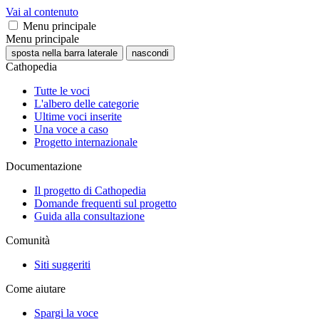
Vai al contenuto
Menu principale
Menu principale
sposta nella barra laterale
nascondi
Cathopedia
Tutte le voci
L'albero delle categorie
Ultime voci inserite
Una voce a caso
Progetto internazionale
Documentazione
Il progetto di Cathopedia
Domande frequenti sul progetto
Guida alla consultazione
Comunità
Siti suggeriti
Come aiutare
Spargi la voce