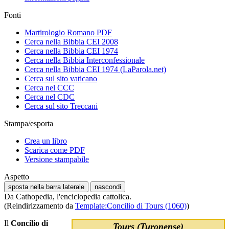
Fonti
Martirologio Romano PDF
Cerca nella Bibbia CEI 2008
Cerca nella Bibbia CEI 1974
Cerca nella Bibbia Interconfessionale
Cerca nella Bibbia CEI 1974 (LaParola.net)
Cerca sul sito vaticano
Cerca nel CCC
Cerca nel CDC
Cerca sul sito Treccani
Stampa/esporta
Crea un libro
Scarica come PDF
Versione stampabile
Aspetto
sposta nella barra laterale
nascondi
Da Cathopedia, l'enciclopedia cattolica.
(Reindirizzamento da
Template:Concilio di Tours (1060)
)
Il
Concilio di
Tours (Turonense)