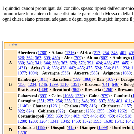
I quindici canoni promulgati dal concilio, spesso ripresi dall'ecumeni
pronunciare in maniera chiara e distinta le parole della Messa e della 
ogni chiesa siano presenti adeguati e degni oggetti liturgici; impone il
v
d
m
•
•
Aberdeen
(
1788
)
·
Adana
(
1316
)
·
Africa
(
217
;
254
;
348
;
401
;
40
326
;
362
;
363
;
399
;
430
)
·
Alne
(
709
)
·
Altino
(
802
)
·
Amburgo
(
A
330
;
340
;
341
;
344
;
360
;
363
;
378
;
379
;
391
;
424
;
433
;
435
;
445
)
·
(
431
)
·
Arles
(
314
;
353
;
428
;
442
;
455
;
475
;
524
;
554
;
813
;
1234
;
1
1077
;
1094
)
·
Auvergne
(
533
)
·
Auxerre
(
585
)
·
Avignone
(
1080
;
Bamberga
(
1011
)
·
Barcellona
(
599
;
1068
)
·
Bari
(
1097
)
·
Beauge
B
(
356
;
1234
;
1246
;
1299
;
1310
;
1351
)
·
Bizacena
(
641
;
646
)
·
Bolog
Bratislava
(
1309
)
·
Brentford
(
963
)
·
Breslavia
(
1268
)
·
Bressano
Cabarsussi
(
393
)
·
Cairo
(
1086
;
1239
)
·
Calne
(
979
)
·
Cambrai
(
Cartagine
(
251
;
253
;
254
;
255
;
311
;
348
;
390
;
397
;
398
;
401
;
411
;
(
1146
)
·
Chateau
(
1231
)
·
Chelsea
(
785
;
816
)
·
Chichester
(
1157
;
C
822
;
824
)
·
Coblenza
(
922
)
·
Cognac
(
1238
;
1255
;
1260
;
1262
)
·
C
Costantinopoli
(
359
;
360
;
394
;
403
;
427
;
448
;
450
;
459
;
478
;
518
;
1280
;
1283
;
1284
;
1341
;
1345
;
1450
;
1572
;
1593
;
1638
;
1641
;
1642
Dalmazia
(
1199
)
·
Diospoli
(
415
)
·
Diamper
(
1599
)
·
Dordrecht
(
D
1276
)