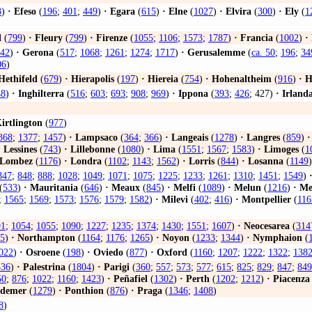
3
)
·
Efeso
(
196
;
401
;
449
)
·
Egara
(
615
)
·
Elne
(
1027
)
·
Elvira
(
300
)
·
Ely
(
1
l
(
799
)
·
Fleury
(
799
)
·
Firenze
(
1055
;
1106
;
1573
;
1787
)
·
Francia
(
1002
)
·
42
)
·
Gerona
(
517
;
1068
;
1261
;
1274
;
1717
)
·
Gerusalemme
(
ca. 50
;
196
;
34
06
)
Hethifeld
(
679
)
·
Hierapolis
(
197
)
·
Hiereia
(
754
)
·
Hohenaltheim
(
916
)
·
H
48
)
·
Inghilterra
(
516
;
603
;
693
;
908
;
969
)
·
Ippona
(
393
;
426
; 427)
·
Irland
irtlington
(
977
)
368
;
1377
;
1457
)
·
Lampsaco
(
364
;
366
)
·
Langeais
(
1278
)
·
Langres
(
859
)
·
·
Lessines
(
743
)
·
Lillebonne
(
1080
)
·
Lima
(
1551
;
1567
;
1583
)
·
Limoges
(
1
Lombez
(
1176
)
·
Londra
(
1102
;
1143
;
1562
)
·
Lorris
(
844
)
·
Losanna
(
1149
)
847
;
848
;
888
;
1028
;
1049
;
1071
;
1075
;
1225
;
1233
;
1261
;
1310
;
1451
;
1549
)
(
533
)
·
Mauritania
(
646
)
·
Meaux
(
845
)
·
Melfi
(
1089
)
·
Melun
(
1216
)
·
Me
;
1565
;
1569
;
1573
;
1576
;
1579
;
1582
)
·
Milevi
(
402
;
416
)
·
Montpellier
(
116
91
;
1054
;
1055
;
1090
;
1227
;
1235
;
1374
;
1430
;
1551
;
1607
)
·
Neocesarea
(
314
5
)
·
Northampton
(
1164
;
1176
;
1265
)
·
Noyon
(
1233
;
1344
)
·
Nymphaion
(
022
)
·
Osroene
(
198
)
·
Oviedo
(
877
)
·
Oxford
(
1160
;
1207
;
1222
;
1322
;
138
536
)
·
Palestrina
(
1804
)
·
Parigi
(
360
;
557
;
573
;
577
;
615
;
825
;
829
;
847
;
849
50
;
876
;
1022
;
1160
;
1423
)
·
Peñafiel
(
1302
)
·
Perth
(
1202
;
1212
)
·
Piacenza
udemer
(
1279
)
·
Ponthion
(
876
)
·
Praga
(
1346
;
1408
)
8
)