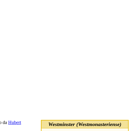
to da
Hubert
Westminster (Westmonasteriense)