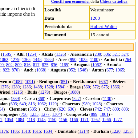
Concili non ecumenici
della
Chiesa cattolica
pone ai chierici di
Località
Westminster
sità; impone che in
Data
1200
Presieduto da
Hubert Walter
Documenti
15 canoni
(
1585
)
·
Albi
(
1254
)
·
Alcalà
(
1326
)
·
Alessandria
(
230
;
306
;
321
;
324
;
1062
;
1279
;
1365
;
1448
;
1583
)
·
Anse
(
990
;
1025
;
1100
)
·
Antiochia
(
264
;
99
;
802
;
809
;
816
;
817
;
825
;
836
;
1165
)
·
Aragona
(
1062
)
·
Aranda
5
;
822
;
870
)
·
Auch
(
1068
)
·
Augusta
(
952
;
1548
)
·
Autun
(
677
;
1065
;
evento
(
1087
;
1091
)
·
Benington
(
851
)
·
Berkhamsted
(
697
)
·
Béziers
1276
;
1280
;
1286
;
1438
;
1528
;
1584
)
·
Braga
(
560
;
572
;
675
;
1566
)
·
ristol
(
1216
)
·
Buda
(
1279
)
·
Burgos
(
1080
)
apua
(
389
)
·
Caria
(
368
)
·
Carpentras
(
527
)
·
Carrion
(
1130
)
·
alon
(
603
;
649
;
813
;
1062
;
1129
)
·
Charroux
(
989
;
1028
)
·
Chartres
64
)
·
Clermont
(
535
; )
·
Clichy
(
626
;
636
)
·
Cloves
(
742
;
747
;
800
;
803
;
ompiegne
(
756
;
1235
;
1277
;
1304
)
·
Compostela
(
899
;
1061
)
·
1
;
1054
;
1084
;
1118
;
1143
;
1150
;
1156
;
1166
;
1171
;
1262
;
1266
;
1277
;
1176
;
1186
;
1518
;
1615
;
1634
)
·
Dunstable
(
1214
)
·
Durham
(
1220
;
1255
;