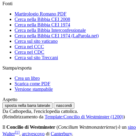
Fonti
Martirologio Romano PDF
Cerca nella Bibbia CEI 2008
Cerca nella Bibbia CEI 1974
Cerca nella Bibbia Interconfessionale
Cerca nella Bibbia CEI 1974 (LaParola.net)
Cerca sul sito vaticano
Cerca nel CCC
Cerca nel CDC
Cerca sul sito Treccani
Stampa/esporta
Crea un libro
Scarica come PDF
Versione stampabile
Aspetto
sposta nella barra laterale
nascondi
Da Cathopedia, l'enciclopedia cattolica.
(Reindirizzamento da
Template:Concilio di Westminster (1200)
)
Il
Concilio di Westminster
(
Concilium Westmonasteriense
) è un
sino
[
1
]
Walter
,
arcivescovo
di
Canterbury
.