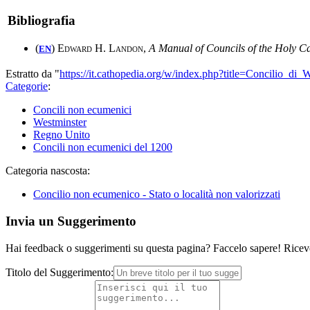
Bibliografia
(
)
Edward H. Landon
,
A Manual of Councils of the Holy C
EN
Estratto da "
https://it.cathopedia.org/w/index.php?title=Concilio_d
Categorie
:
Concili non ecumenici
Westminster
Regno Unito
Concili non ecumenici del 1200
Categoria nascosta:
Concilio non ecumenico - Stato o località non valorizzati
Invia un Suggerimento
Hai feedback o suggerimenti su questa pagina? Faccelo sapere! Riceve
Titolo del Suggerimento: