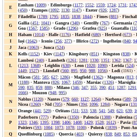
Eanham
(
1009
)
·
Edimburgo
(
1177
;
1552
;
1559
;
1724
;
1731
;
174
E
(
450
)
·
Etampes
(
1092
;
1130
;
1147
)
·
Exeter
(
926
;
1287
)
F
Filadelfia
(
1789
;
1795
;
1835
;
1838
;
1844
)
·
Fimes
(
881
)
·
Finchal
Gallia
(
451
;
1041
)
·
Gangra
(
340
)
·
Gentilly
(
767
)
·
Germania
(
7
G
Goa
(
1567
;
1585
)
·
Grado
(
1296
)
·
Gratlea
(
925
)
·
Guastalla
(
11
H
Habam
(
1014
)
·
Halle
(
1176
)
·
Hatfield
(
680
)
·
Hertford
(
673
)
·
I
Iași
(
1642
)
·
Iconio
(
256
;
377
)
·
Illirico
(
272
)
·
Ingelheim
(
840
;
9
J
Jaca
(
1063
)
·
Junca
(
524
)
K
Kells
(
1152
)
·
Kiev
(
1147
)
·
Kingsbury
(
851
)
·
Kingston
(
838
)
·
K
Lambesi
(
240
)
·
Lambeth
(
1261
;
1281
;
1330
;
1351
;
1362
;
1367
;
1
L
(
1213
;
1368
)
·
Leighlin
(
630
)
·
Leon
(
1020
;
1090
)
·
Lerida
(
524
)
1449
;
1527
)
·
Llandaff
(
560
;
895
;
950
;
988
;
1056
)
·
Lodi
(1161)
·
Mâcon
(
581
;
585
;
627
;
1286
)
·
Magfield
(
1362
)
·
Magonza
(
813
;
(
1188
)
·
Mantova
(
826
;
1067
;
1459
)
·
Marsiac
(
1326
)
·
Marsiglia
M
590
;
835
;
859
;
888
)
·
Milano
(
346
;
347
;
355
;
390
;
451
;
1287
;
1291
1666
)
·
Mouzon
(
948
;
995
)
Nablus
(
1120
)
·
Nantes
(
579
;
660
;
1127
;
1264
)
·
Narbona
(
589
;
7
N
Nicea
(
1260
)
·
Nid
(
705
)
·
Nimes
(
394
;
1096
;
1284
)
·
Nogara
(
131
O
Orange
(
441
;
529
)
·
Orléans
(
511
;
533
;
538
;
541
;
549
;
621
;
639
;
1
Paderborn
(
777
)
·
Padova
(
1350
)
·
Palencia
(
1388
)
·
Palestina
(
P
1323
;
1346
;
1395
;
1398
;
1406
;
1408
;
1429
;
1528
;
1612
)
·
Pavia
(
8
Poitiers
(
593
;
1004
;
1073
;
1078
;
1100
)
·
Polotsk
(
1839
)
·
Pont-A
Q
Quedlinburg
(
1085
)
·
Quercia
(
403
)
·
Quierzy
(
838
;
849
;
853
;
85