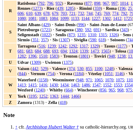
Ratisbona
(
792
;
796
;
932
)
·
Ravenna
(
877
;
898
;
967
;
997
;
1014
;
1
Rennes
(
1273
)
·
Riez
(
439
;
1285
)
·
Rimini
(
359
)
·
Roma
(
196
;
25
R
606
;
610
;
639
;
678
;
679
;
703
;
721
;
732
;
744
;
745
;
769
;
774
;
792
;
7
1080
;
1081
;
1083
;
1084
;
1099
;
1133
;
1144
;
1227
;
1302
;
1412
;
1725
Saint Albans
(
429
)
·
Saint-Denis
(
996
)
·
Saint-Jean-de-Losne
(67
Pietroburgo
(
1721
)
·
Saragozza
(
380
;
592
;
691
)
·
Sardica
(
343
)
·
S
Seligenstadt
(
1022
)
·
Senlis
(
873
;
1235
;
1310
;
1315
;
1326
)
·
Sens
Sirmio
(
351
;
357
)
·
Sis
(
1307
)
·
Siviglia
(
590
;
618
)
·
Soissons
(
74
Tarragona
(
516
;
1239
;
1242
;
1292
;
1317
;
1329
)
·
Tassus
(
1177
)
·
T
681
;
683
;
684
;
688
;
693
;
694
;
1324
;
1339
;
1473
;
1565
)
·
Tolosa
(
10
1282
;
1396
;
1510
;
1583
)
·
Trenton
(
1801
)
·
Treviri
(
948
;
1238
;
13
U
Udvar
(
1309
)
·
Uwienon
(
1375
)
Vaison
(
442
;
529
)
·
Valence
(
374
;
530
;
855
;
1100
;
1248
)
·
Valenza
V
(
844
)
·
Vernum
(
754
)
·
Verona
(
1184
)
·
Vézelay
(
1051
;
1146
)
·
Vi
Waterford
(
1158
)
·
Westminster
(
948
;
971
;
1065
;
1070
;
1075
;
110
W
1413
;
1415
;
1416
;
1430
;
1434
;
1463
;
1486
;
1547
;
1552
;
1553
;
1554
Wexford
(
1240
)
·
Whitby
(
664
)
·
Winchester
(
856
;
965
;
968
;
975
Y
York
(
1195
;
1252
;
1363
;
1444
;
1466
)
Z
Zamora
(1313)
·
Zella
(
418
)
Note
↑
cfr.
Archbishop Hubert Walter †
su catholic-hierarchy.org.
URL