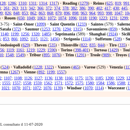
128
;
1286
;
1310
;
1311
;
1314
;
1317
)
·
Reading
(
1279
)
·
Reims
(
625
;
819
;
991
1
;
261
;
263
;
313
;
342
;
366
;
372
;
374
;
378
;
382
;
386
;
390
;
402
;
417
;
430
;
445
;
99
;
826
;
848
;
853
;
862
;
863
;
868
;
879
;
896
;
898
;
963
;
964
;
993
;
998
;
1047
;
10
)
·
Rouen
(
650
;
1049
;
1063
;
1072
;
1074
;
1096
;
1118
;
1190
;
1223
;
1231
;
1299
3-75)
·
Saint-Omer
(
1099
)
·
Saint Quentin
(
1233
)
·
Saintes
(579)
·
Salern
Satala
(
372
)
·
Saumur
(
1253
;
1276
;
1294
;
1315
)
·
Savonnieres
(
859
)
·
Schi
(
1140
;
1199
;
1256
;
1320
;
1485
)
·
Septimania
(589)
·
Shanghai
(
1924
)
·
Sicil
4
;
853
;
866
;
1092
;
1115
;
1121
;
1456
)
·
Strigonia
(
1114
)
·
Suffetum
(
528
)
·
Su
Teodosiopoli
(
629
)
·
Theven
(
535
)
·
Thionville
(
822
;
835
;
844
)
·
Tiro
(
335
)
·
56
;
1119
;
1161
;
1219
;
1229
;
1590
)
·
Torino
(
398-401
)
·
Tortosa
(
1429
)
·
Tou
10
;
1548
;
1549
)
·
Tribur
(
895
;
1076
)
·
Trim
(
1291
)
·
Trosle
(
909
);
·
Troyes
(
(
524
)
·
Valladolid
(
1228
;
1322
)
·
Vannes
(
465
)
·
Varese
(529)
·
Venezia
(
11
enna
(
1267
)
·
Vienne
(
892
;
1199
;
1557
)
2
;
1107
;
1108
;
1126
;
1127
;
1136
;
1138
;
1166
;
1175
;
1176
;
1185
;
1200
;
1229
;
1
;
1555
;
1557
;
1558
;
1559
;
1562
;
1571
;
1572
;
1575
;
1580
;
1584
;
1586
;
1588
;
1
;
1021
;
1070
;
1071
;
1072
;
1076
;
1139
)
·
Windsor
(
1070
;
1114
)
·
Worcester
(
1
 consultato il 11-07-2020