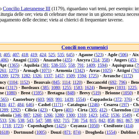
co
Concilio Lateranense III
(1179), riguardano vari temi, per esempio: im
Liturgia delle ore; vieta di celebrare due messe in un giorno senza neces
 pagamento delle decime; vieta ai chierici di frequentare taverne.
Concili non ecumenici
3
;
405
;
407
;
418
;
419
;
424
;
525
;
535
;
645
)
·
Agaune
(
523
)
·
Agde
(
506
)
·
Aix
1406
)
·
Anagni
(
1160
)
·
Anazarbo
(
435
)
·
Ancyra
(
314
;
358
)
·
Angers
(
453
;
Apt
(
1365
)
·
Aquileia
(
381
;
538-555
;
558
;
791
;
1409
;
1594
)
·
Aquisgrana
(
7
261
;
1275
)
·
Armagh
(
1071
)
·
Armenia
(
1342
)
·
Arras
(
1025
)
·
Attigni
(
76
1209
;
1279
;
1282
;
1326
;
1337
;
1457
;
1509
;
1594
;
1725
)
·
Avranche
(
1172
)
ncy
(
1104
;
1152
)
·
Beauvais
(
845
;
1114
;
1120
)
·
Beccanceld
(
692
;
796
)
·
Ben
na
(
1317
)
·
Bordeaux
(
385
;
1080
;
1255
;
1583
;
1624
)
·
Bourges
(
1031
;
1225
;
ne
(
1080
)
·
Brest
(
1595
)
·
Bretagna
(
848
)
·
Brevy
(
519
)
·
Brionne
(
1050
)
·
B
1565
)
·
Canterbury
(
603
;
969
;
991
;
1439
;
1554
)
·
Cappadocia
(
372
;
376
)
·
C
416
;
417
;
484
;
646
)
·
Cashel
(
1171
)
·
Catalogna
(
1246
)
·
Cesarea
(
197
)
·
Ch
1289
;
1292
)
·
Cilicia
(
423
)
·
Cipro
(
401
)
·
Cirta
(
305
;
412
)
·
Clarendon
(
11
olonia
(
346
;
887
;
1260
;
1266
;
1280
;
1300
;
1310
;
1423
;
1452
;
1536
;
1549
)
·
C
533
;
536
;
538
;
543
;
547
;
588
;
692
;
715
;
730
;
754
;
815
;
842
;
858
;
861
;
867
;
90
;
1718
;
1723
)
·
Copenhaghen
(
1425
)
·
Coyanza
(
1050
)
·
Ctesifonte
(
414
)
1618
)
·
Dortmund
(
1005
)
·
Douzi
(
871
;
874
)
·
Drogheda
(
1554
)
·
Dublino
(