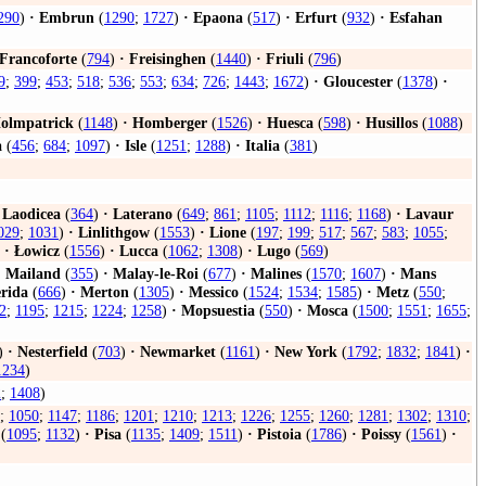
290
)
·
Embrun
(
1290
;
1727
)
·
Epaona
(
517
)
·
Erfurt
(
932
)
·
Esfahan
Francoforte
(
794
)
·
Freisinghen
(
1440
)
·
Friuli
(
796
)
9
;
399
;
453
;
518
;
536
;
553
;
634
;
726
;
1443
;
1672
)
·
Gloucester
(
1378
)
·
olmpatrick
(
1148
)
·
Homberger
(
1526
)
·
Huesca
(
598
)
·
Husillos
(
1088
)
a
(
456
;
684
;
1097
)
·
Isle
(
1251
;
1288
)
·
Italia
(
381
)
Laodicea
(
364
)
·
Laterano
(
649
;
861
;
1105
;
1112
;
1116
;
1168
)
·
Lavaur
029
;
1031
)
·
Linlithgow
(
1553
)
·
Lione
(
197
;
199
;
517
;
567
;
583
;
1055
;
·
Łowicz
(
1556
)
·
Lucca
(
1062
;
1308
)
·
Lugo
(
569
)
·
Mailand
(
355
)
·
Malay-le-Roi
(
677
)
·
Malines
(
1570
;
1607
)
·
Mans
rida
(
666
)
·
Merton
(
1305
)
·
Messico
(
1524
;
1534
;
1585
)
·
Metz
(
550
;
2
;
1195
;
1215
;
1224
;
1258
)
·
Mopsuestia
(
550
)
·
Mosca
(
1500
;
1551
;
1655
;
)
·
Nesterfield
(
703
)
·
Newmarket
(
1161
)
·
New York
(
1792
;
1832
;
1841
)
·
1234
)
2
;
1408
)
;
1050
;
1147
;
1186
;
1201
;
1210
;
1213
;
1226
;
1255
;
1260
;
1281
;
1302
;
1310
;
(
1095
;
1132
)
·
Pisa
(
1135
;
1409
;
1511
)
·
Pistoia
(
1786
)
·
Poissy
(
1561
)
·