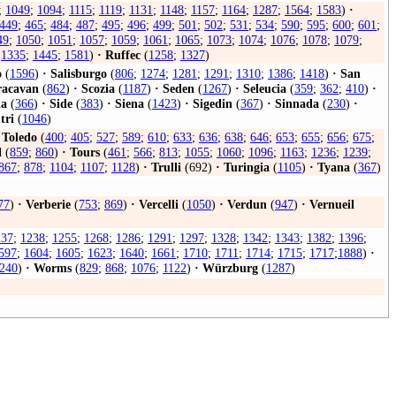
;
1049
;
1094
;
1115
;
1119
;
1131
;
1148
;
1157
;
1164
;
1287
;
1564
;
1583
)
·
449
;
465
;
484
;
487
;
495
;
496
;
499
;
501
;
502
;
531
;
534
;
590
;
595
;
600
;
601
;
49
;
1050
;
1051
;
1057
;
1059
;
1061
;
1065
;
1073
;
1074
;
1076
;
1078
;
1079
;
;
1335
;
1445
;
1581
)
·
Ruffec
(
1258
;
1327
)
o
(
1596
)
·
Salisburgo
(
806
;
1274
;
1281
;
1291
;
1310
;
1386
;
1418
)
·
San
racavan
(
862
)
·
Scozia
(
1187
)
·
Seden
(
1267
)
·
Seleucia
(
359
;
362
;
410
)
·
ia
(
366
)
·
Side
(
383
)
·
Siena
(
1423
)
·
Sigedin
(
367
)
·
Sinnada
(
230
)
·
tri
(
1046
)
Toledo
(
400
;
405
;
527
;
589
;
610
;
633
;
636
;
638
;
646
;
653
;
655
;
656
;
675
;
l
(
859
;
860
)
·
Tours
(
461
;
566
;
813
;
1055
;
1060
;
1096
;
1163
;
1236
;
1239
;
867
;
878
;
1104
;
1107
;
1128
)
·
Trulli
(692)
·
Turingia
(
1105
)
·
Tyana
(
367
)
77
)
·
Verberie
(
753
;
869
)
·
Vercelli
(
1050
)
·
Verdun
(
947
)
·
Vernueil
237
;
1238
;
1255
;
1268
;
1286
;
1291
;
1297
;
1328
;
1342
;
1343
;
1382
;
1396
;
597
;
1604
;
1605
;
1623
;
1640
;
1661
;
1710
;
1711
;
1714
;
1715
;
1717
;
1888
)
·
240
)
·
Worms
(
829
;
868
;
1076
;
1122
)
·
Würzburg
(
1287
)