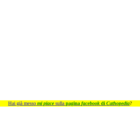
Hai già messo
mi piace
sulla
pagina
facebook
di
Cathopedia
?