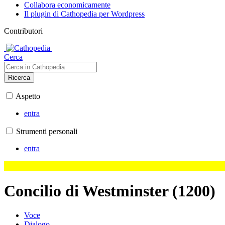
Collabora economicamente
Il plugin di Cathopedia per Wordpress
Contributori
Cerca
Ricerca
Aspetto
entra
Strumenti personali
entra
Concilio di Westminster (1200)
Voce
Dialogo