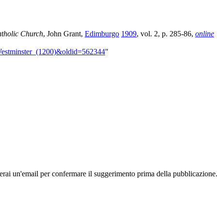
atholic Church
, John Grant,
Edimburgo
1909
, vol. 2, p. 285-86,
online
i_Westminster_(1200)&oldid=562344
"
rai un'email per confermare il suggerimento prima della pubblicazione