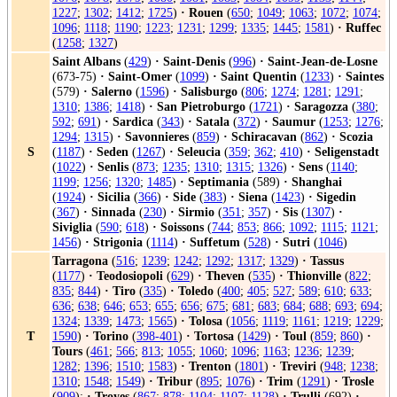
1227
;
1302
;
1412
;
1725
)
·
Rouen
(
650
;
1049
;
1063
;
1072
;
1074
;
1096
;
1118
;
1190
;
1223
;
1231
;
1299
;
1335
;
1445
;
1581
)
·
Ruffec
(
1258
;
1327
)
Saint Albans
(
429
)
·
Saint-Denis
(
996
)
·
Saint-Jean-de-Losne
(673-75)
·
Saint-Omer
(
1099
)
·
Saint Quentin
(
1233
)
·
Saintes
(579)
·
Salerno
(
1596
)
·
Salisburgo
(
806
;
1274
;
1281
;
1291
;
1310
;
1386
;
1418
)
·
San Pietroburgo
(
1721
)
·
Saragozza
(
380
;
592
;
691
)
·
Sardica
(
343
)
·
Satala
(
372
)
·
Saumur
(
1253
;
1276
;
1294
;
1315
)
·
Savonnieres
(
859
)
·
Schiracavan
(
862
)
·
Scozia
S
(
1187
)
·
Seden
(
1267
)
·
Seleucia
(
359
;
362
;
410
)
·
Seligenstadt
(
1022
)
·
Senlis
(
873
;
1235
;
1310
;
1315
;
1326
)
·
Sens
(
1140
;
1199
;
1256
;
1320
;
1485
)
·
Septimania
(589)
·
Shanghai
(
1924
)
·
Sicilia
(
366
)
·
Side
(
383
)
·
Siena
(
1423
)
·
Sigedin
(
367
)
·
Sinnada
(
230
)
·
Sirmio
(
351
;
357
)
·
Sis
(
1307
)
·
Siviglia
(
590
;
618
)
·
Soissons
(
744
;
853
;
866
;
1092
;
1115
;
1121
;
1456
)
·
Strigonia
(
1114
)
·
Suffetum
(
528
)
·
Sutri
(
1046
)
Tarragona
(
516
;
1239
;
1242
;
1292
;
1317
;
1329
)
·
Tassus
(
1177
)
·
Teodosiopoli
(
629
)
·
Theven
(
535
)
·
Thionville
(
822
;
835
;
844
)
·
Tiro
(
335
)
·
Toledo
(
400
;
405
;
527
;
589
;
610
;
633
;
636
;
638
;
646
;
653
;
655
;
656
;
675
;
681
;
683
;
684
;
688
;
693
;
694
;
1324
;
1339
;
1473
;
1565
)
·
Tolosa
(
1056
;
1119
;
1161
;
1219
;
1229
;
T
1590
)
·
Torino
(
398-401
)
·
Tortosa
(
1429
)
·
Toul
(
859
;
860
)
·
Tours
(
461
;
566
;
813
;
1055
;
1060
;
1096
;
1163
;
1236
;
1239
;
1282
;
1396
;
1510
;
1583
)
·
Trenton
(
1801
)
·
Treviri
(
948
;
1238
;
1310
;
1548
;
1549
)
·
Tribur
(
895
;
1076
)
·
Trim
(
1291
)
·
Trosle
(
909
);
·
Troyes
(
867
;
878
;
1104
;
1107
;
1128
)
·
Trulli
(692)
·