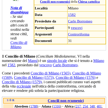
Concili non ecumenici
della
Chiesa cattolica
Nota di
Località
Milano
disambigua
Data
1582
- Se stai
cercando
Presieduto da
Carlo Borromeo
altri concili
Partecipanti
9
vescovi
svoltisi nella
stessa città,
Argomenti
Controriforma
vedi
Documenti
31
Concilio di
Milano
.
Il
Concilio di Milano
(
Concilium Mediolanense
, VI nella
numerazione del
Mansi
) è un
sinodo locale
che si è tenuto a
Milano
nel
1582
, presieduto dal
vescovo
Carlo Borromeo
.
Come i precedenti
Concilio di Milano (1565)
,
Concilio di Milano
(1569)
,
Concilio di Milano (1573)‎
,
Concilio di Milano (1576)‎
e
Concilio di Milano (1579)‎
, i canoni pubblicati curano vari aspetti
della vita
ecclesiale
nell'ottica della controriforma, cercando di
elevare e rendere più sobria la partecipazione religiosa.
v
d
m
Concili non ecumenici
•
•
Aberdeen
(
1788
)
·
Adana
(
1316
)
·
Africa
(
217
;
254
;
348
;
401
;