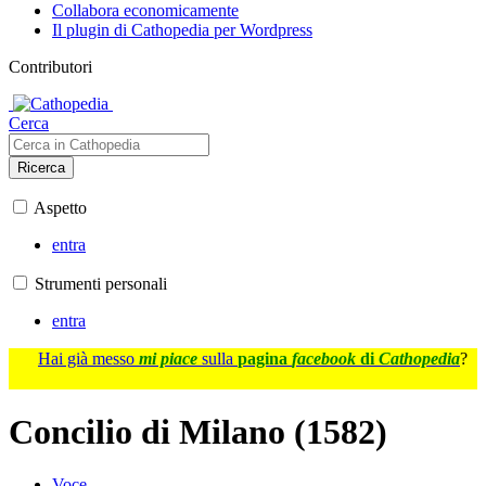
Collabora economicamente
Il plugin di Cathopedia per Wordpress
Contributori
Cerca
Ricerca
Aspetto
entra
Strumenti personali
entra
Hai già messo
mi piace
sulla
pagina
facebook
di
Cathopedia
?
Concilio di Milano (1582)
Voce