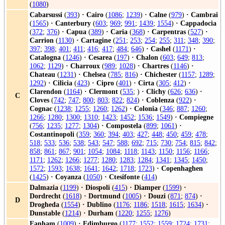
(
1080
)
Cabarsussi
(
393
)
·
Cairo
(
1086
;
1239
)
·
Calne
(
979
)
·
Cambrai
(
1565
)
·
Canterbury
(
603
;
969
;
991
;
1439
;
1554
)
·
Cappadocia
(
372
;
376
)
·
Capua
(
389
)
·
Caria
(
368
)
·
Carpentras
(
527
)
·
Carrion
(
1130
)
·
Cartagine
(
251
;
253
;
254
;
255
;
311
;
348
;
390
;
397
;
398
;
401
;
411
;
416
;
417
;
484
;
646
)
·
Cashel
(
1171
)
·
Catalogna
(
1246
)
·
Cesarea
(
197
)
·
Chalon
(
603
;
649
;
813
;
1062
;
1129
)
·
Charroux
(
989
;
1028
)
·
Chartres
(
1146
)
·
Chateau
(
1231
)
·
Chelsea
(
785
;
816
)
·
Chichester
(
1157
;
1289
;
1292
)
·
Cilicia
(
423
)
·
Cipro
(
401
)
·
Cirta
(
305
;
412
)
·
Clarendon
(
1164
)
·
Clermont
(
535
; )
·
Clichy
(
626
;
636
)
·
C
Cloves
(
742
;
747
;
800
;
803
;
822
;
824
)
·
Coblenza
(
922
)
·
Cognac
(
1238
;
1255
;
1260
;
1262
)
·
Colonia
(
346
;
887
;
1260
;
1266
;
1280
;
1300
;
1310
;
1423
;
1452
;
1536
;
1549
)
·
Compiegne
(
756
;
1235
;
1277
;
1304
)
·
Compostela
(
899
;
1061
)
·
Costantinopoli
(
359
;
360
;
394
;
403
;
427
;
448
;
450
;
459
;
478
;
518
;
533
;
536
;
538
;
543
;
547
;
588
;
692
;
715
;
730
;
754
;
815
;
842
;
858
;
861
;
867
;
901
;
1054
;
1084
;
1118
;
1143
;
1150
;
1156
;
1166
;
1171
;
1262
;
1266
;
1277
;
1280
;
1283
;
1284
;
1341
;
1345
;
1450
;
1572
;
1593
;
1638
;
1641
;
1642
;
1718
;
1723
)
·
Copenhaghen
(
1425
)
·
Coyanza
(
1050
)
·
Ctesifonte
(
414
)
Dalmazia
(
1199
)
·
Diospoli
(
415
)
·
Diamper
(
1599
)
·
Dordrecht
(
1618
)
·
Dortmund
(
1005
)
·
Douzi
(
871
;
874
)
·
D
Drogheda
(
1554
)
·
Dublino
(
1176
;
1186
;
1518
;
1615
;
1634
)
·
Dunstable
(
1214
)
·
Durham
(
1220
;
1255
;
1276
)
Eanham
(
1009
)
·
Edimburgo
(
1177
;
1552
;
1559
;
1724
;
1731
;