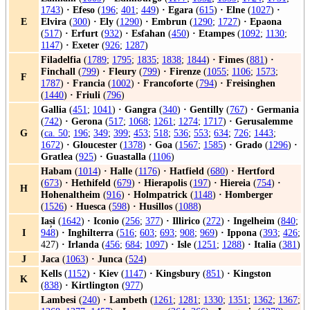
1743
)
·
Efeso
(
196
;
401
;
449
)
·
Egara
(
615
)
·
Elne
(
1027
)
·
E
Elvira
(
300
)
·
Ely
(
1290
)
·
Embrun
(
1290
;
1727
)
·
Epaona
(
517
)
·
Erfurt
(
932
)
·
Esfahan
(
450
)
·
Etampes
(
1092
;
1130
;
1147
)
·
Exeter
(
926
;
1287
)
Filadelfia
(
1789
;
1795
;
1835
;
1838
;
1844
)
·
Fimes
(
881
)
·
Finchall
(
799
)
·
Fleury
(
799
)
·
Firenze
(
1055
;
1106
;
1573
;
F
1787
)
·
Francia
(
1002
)
·
Francoforte
(
794
)
·
Freisinghen
(
1440
)
·
Friuli
(
796
)
Gallia
(
451
;
1041
)
·
Gangra
(
340
)
·
Gentilly
(
767
)
·
Germania
(
742
)
·
Gerona
(
517
;
1068
;
1261
;
1274
;
1717
)
·
Gerusalemme
G
(
ca. 50
;
196
;
349
;
399
;
453
;
518
;
536
;
553
;
634
;
726
;
1443
;
1672
)
·
Gloucester
(
1378
)
·
Goa
(
1567
;
1585
)
·
Grado
(
1296
)
·
Gratlea
(
925
)
·
Guastalla
(
1106
)
Habam
(
1014
)
·
Halle
(
1176
)
·
Hatfield
(
680
)
·
Hertford
(
673
)
·
Hethifeld
(
679
)
·
Hierapolis
(
197
)
·
Hiereia
(
754
)
·
H
Hohenaltheim
(
916
)
·
Holmpatrick
(
1148
)
·
Homberger
(
1526
)
·
Huesca
(
598
)
·
Husillos
(
1088
)
Iași
(
1642
)
·
Iconio
(
256
;
377
)
·
Illirico
(
272
)
·
Ingelheim
(
840
;
I
948
)
·
Inghilterra
(
516
;
603
;
693
;
908
;
969
)
·
Ippona
(
393
;
426
;
427)
·
Irlanda
(
456
;
684
;
1097
)
·
Isle
(
1251
;
1288
)
·
Italia
(
381
)
J
Jaca
(
1063
)
·
Junca
(
524
)
Kells
(
1152
)
·
Kiev
(
1147
)
·
Kingsbury
(
851
)
·
Kingston
K
(
838
)
·
Kirtlington
(
977
)
Lambesi
(
240
)
·
Lambeth
(
1261
;
1281
;
1330
;
1351
;
1362
;
1367
;