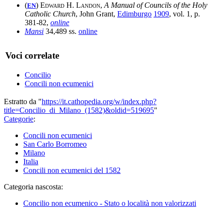
(
)
Edward H. Landon
,
A Manual of Councils of the Holy
EN
Catholic Church
, John Grant,
Edimburgo
1909
, vol. 1, p.
381-82,
online
Mansi
34,489 ss.
online
Voci correlate
Concilio
Concili non ecumenici
Estratto da "
https://it.cathopedia.org/w/index.php?
title=Concilio_di_Milano_(1582)&oldid=519695
"
Categorie
:
Concili non ecumenici
San Carlo Borromeo
Milano
Italia
Concili non ecumenici del 1582
Categoria nascosta:
Concilio non ecumenico - Stato o località non valorizzati