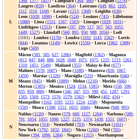
1368
;
1377
;
1457
)
·
Lampsaco
(
364
;
366
)
·
Langeais
(
1278
)
·
Langres
(
859
)
·
Laodicea
(
364
)
·
Laterano
(
649
;
861
;
1105
;
1112
;
1116
;
1168
)
·
Lavaur
(
1213
;
1368
)
·
Leighlin
(
630
)
·
Leon
(
1020
;
1090
)
·
Lerida
(
524
)
·
Lessines
(
743
)
·
Lillebonne
L
(
1080
)
·
Lima
(
1551
;
1567
;
1583
)
·
Limoges
(
1029
;
1031
)
·
Linlithgow
(
1553
)
·
Lione
(
197
;
199
;
517
;
567
;
583
;
1055
;
1449
;
1527
)
·
Llandaff
(
560
;
895
;
950
;
988
;
1056
)
·
Lodi
(1161)
·
Lombez
(
1176
)
·
Londra
(
1102
;
1143
;
1562
)
·
Lorris
(
844
)
·
Losanna
(
1149
)
·
Łowicz
(
1556
)
·
Lucca
(
1062
;
1308
)
·
Lugo
(
569
)
Mâcon
(
581
;
585
;
627
;
1286
)
·
Magfield
(
1362
)
·
Magonza
(
813
;
847
;
848
;
888
;
1028
;
1049
;
1071
;
1075
;
1225
;
1233
;
1261
;
1310
;
1451
;
1549
)
·
Mailand
(
355
)
·
Malay-le-Roi
(
677
)
·
Malines
(
1570
;
1607
)
·
Mans
(
1188
)
·
Mantova
(
826
;
1067
;
1459
)
·
Marsiac
(
1326
)
·
Marsiglia
(
533
)
·
Mauritania
(
646
)
·
M
Meaux
(
845
)
·
Melfi
(
1089
)
·
Melun
(
1216
)
·
Merida
(
666
)
·
Merton
(
1305
)
·
Messico
(
1524
;
1534
;
1585
)
·
Metz
(
550
;
590
;
835
;
859
;
888
)
·
Milano
(
346
;
347
;
355
;
390
;
451
;
1287
;
1291
;
1565
;
1569
;
1573
;
1576
;
1579
;
1582
)
·
Milevi
(
402
;
416
)
·
Montpellier
(
1162
;
1195
;
1215
;
1224
;
1258
)
·
Mopsuestia
(
550
)
·
Mosca
(
1500
;
1551
;
1655
;
1666
)
·
Mouzon
(
948
;
995
)
Nablus
(
1120
)
·
Nantes
(
579
;
660
;
1127
;
1264
)
·
Narbona
(
589
;
791
;
1054
;
1055
;
1090
;
1227
;
1235
;
1374
;
1430
;
1551
;
1607
)
·
Neocesarea
(
314
)
·
Nesterfield
(
703
)
·
Newmarket
(
1161
)
·
N
New York
(
1792
;
1832
;
1841
)
·
Nicea
(
1260
)
·
Nid
(
705
)
·
Nimes
(
394
;
1096
;
1284
)
·
Nogara
(
1315
)
·
Northampton