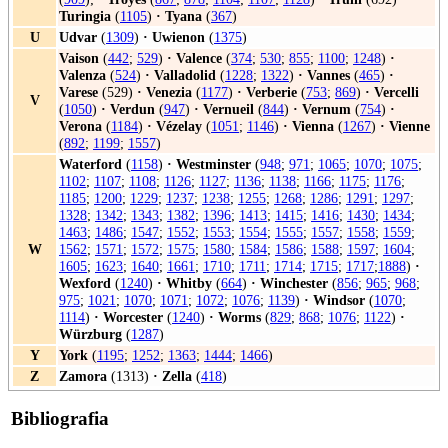
Turingia
(
1105
)
·
Tyana
(
367
)
U
Udvar
(
1309
)
·
Uwienon
(
1375
)
Vaison
(
442
;
529
)
·
Valence
(
374
;
530
;
855
;
1100
;
1248
)
·
Valenza
(
524
)
·
Valladolid
(
1228
;
1322
)
·
Vannes
(
465
)
·
Varese
(529)
·
Venezia
(
1177
)
·
Verberie
(
753
;
869
)
·
Vercelli
V
(
1050
)
·
Verdun
(
947
)
·
Vernueil
(
844
)
·
Vernum
(
754
)
·
Verona
(
1184
)
·
Vézelay
(
1051
;
1146
)
·
Vienna
(
1267
)
·
Vienne
(
892
;
1199
;
1557
)
Waterford
(
1158
)
·
Westminster
(
948
;
971
;
1065
;
1070
;
1075
;
1102
;
1107
;
1108
;
1126
;
1127
;
1136
;
1138
;
1166
;
1175
;
1176
;
1185
;
1200
;
1229
;
1237
;
1238
;
1255
;
1268
;
1286
;
1291
;
1297
;
1328
;
1342
;
1343
;
1382
;
1396
;
1413
;
1415
;
1416
;
1430
;
1434
;
1463
;
1486
;
1547
;
1552
;
1553
;
1554
;
1555
;
1557
;
1558
;
1559
;
W
1562
;
1571
;
1572
;
1575
;
1580
;
1584
;
1586
;
1588
;
1597
;
1604
;
1605
;
1623
;
1640
;
1661
;
1710
;
1711
;
1714
;
1715
;
1717
;
1888
)
·
Wexford
(
1240
)
·
Whitby
(
664
)
·
Winchester
(
856
;
965
;
968
;
975
;
1021
;
1070
;
1071
;
1072
;
1076
;
1139
)
·
Windsor
(
1070
;
1114
)
·
Worcester
(
1240
)
·
Worms
(
829
;
868
;
1076
;
1122
)
·
Würzburg
(
1287
)
Y
York
(
1195
;
1252
;
1363
;
1444
;
1466
)
Z
Zamora
(1313)
·
Zella
(
418
)
Bibliografia