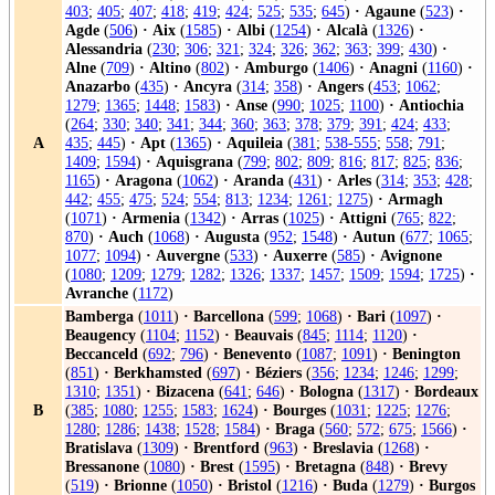
403
;
405
;
407
;
418
;
419
;
424
;
525
;
535
;
645
)
·
Agaune
(
523
)
·
Agde
(
506
)
·
Aix
(
1585
)
·
Albi
(
1254
)
·
Alcalà
(
1326
)
·
Alessandria
(
230
;
306
;
321
;
324
;
326
;
362
;
363
;
399
;
430
)
·
Alne
(
709
)
·
Altino
(
802
)
·
Amburgo
(
1406
)
·
Anagni
(
1160
)
·
Anazarbo
(
435
)
·
Ancyra
(
314
;
358
)
·
Angers
(
453
;
1062
;
1279
;
1365
;
1448
;
1583
)
·
Anse
(
990
;
1025
;
1100
)
·
Antiochia
(
264
;
330
;
340
;
341
;
344
;
360
;
363
;
378
;
379
;
391
;
424
;
433
;
A
435
;
445
)
·
Apt
(
1365
)
·
Aquileia
(
381
;
538-555
;
558
;
791
;
1409
;
1594
)
·
Aquisgrana
(
799
;
802
;
809
;
816
;
817
;
825
;
836
;
1165
)
·
Aragona
(
1062
)
·
Aranda
(
431
)
·
Arles
(
314
;
353
;
428
;
442
;
455
;
475
;
524
;
554
;
813
;
1234
;
1261
;
1275
)
·
Armagh
(
1071
)
·
Armenia
(
1342
)
·
Arras
(
1025
)
·
Attigni
(
765
;
822
;
870
)
·
Auch
(
1068
)
·
Augusta
(
952
;
1548
)
·
Autun
(
677
;
1065
;
1077
;
1094
)
·
Auvergne
(
533
)
·
Auxerre
(
585
)
·
Avignone
(
1080
;
1209
;
1279
;
1282
;
1326
;
1337
;
1457
;
1509
;
1594
;
1725
)
·
Avranche
(
1172
)
Bamberga
(
1011
)
·
Barcellona
(
599
;
1068
)
·
Bari
(
1097
)
·
Beaugency
(
1104
;
1152
)
·
Beauvais
(
845
;
1114
;
1120
)
·
Beccanceld
(
692
;
796
)
·
Benevento
(
1087
;
1091
)
·
Benington
(
851
)
·
Berkhamsted
(
697
)
·
Béziers
(
356
;
1234
;
1246
;
1299
;
1310
;
1351
)
·
Bizacena
(
641
;
646
)
·
Bologna
(
1317
)
·
Bordeaux
B
(
385
;
1080
;
1255
;
1583
;
1624
)
·
Bourges
(
1031
;
1225
;
1276
;
1280
;
1286
;
1438
;
1528
;
1584
)
·
Braga
(
560
;
572
;
675
;
1566
)
·
Bratislava
(
1309
)
·
Brentford
(
963
)
·
Breslavia
(
1268
)
·
Bressanone
(
1080
)
·
Brest
(
1595
)
·
Bretagna
(
848
)
·
Brevy
(
519
)
·
Brionne
(
1050
)
·
Bristol
(
1216
)
·
Buda
(
1279
)
·
Burgos