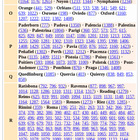
(
1164
;
1176
;
1265
)
·
Noyon
(
1233
;
1344
)
·
Nymphaion
(
1234
)
Orange
(
441
;
529
)
·
Orléans
(
511
;
533
;
538
;
541
;
549
;
621
;
O
639
;
1022
)
·
Osroene
(
198
)
·
Oviedo
(
877
)
·
Oxford
(
1160
;
1207
;
1222
;
1322
;
1382
;
1408
)
Paderborn
(
777
)
·
Padova
(
1350
)
·
Palencia
(
1388
)
·
Palestina
(
536
)
·
Palestrina
(
1804
)
·
Parigi
(
360
;
557
;
573
;
577
;
615
;
825
;
829
;
847
;
849
;
1050
;
1147
;
1186
;
1201
;
1210
;
1213
;
1226
;
1255
;
1260
;
1281
;
1302
;
1310
;
1323
;
1346
;
1395
;
1398
;
1406
;
P
1408
;
1429
;
1528
;
1612
)
·
Pavia
(
850
;
876
;
1022
;
1160
;
1423
)
·
Peñafiel
(
1302
)
·
Perth
(
1202
;
1212
)
·
Piacenza
(
1095
;
1132
)
·
Pisa
(
1135
;
1409
;
1511
)
·
Pistoia
(
1786
)
·
Poissy
(
1561
)
·
Poitiers
(
593
;
1004
;
1073
;
1078
;
1100
)
·
Polotsk
(
1839
)
·
Pont-
Audemer
(
1279
)
·
Ponthion
(
876
)
·
Praga
(
1346
;
1408
)
Quedlinburg
(
1085
)
·
Quercia
(
403
)
·
Quierzy
(
838
;
849
;
853
;
Q
858
)
Ratisbona
(
792
;
796
;
932
)
·
Ravenna
(
877
;
898
;
967
;
997
;
1014
;
1128
;
1286
;
1310
;
1311
;
1314
;
1317
)
·
Reading
(
1279
)
·
Reims
(
625
;
819
;
991
;
1049
;
1094
;
1115
;
1119
;
1131
;
1148
;
1157
;
1164
;
1287
;
1564
;
1583
)
·
Rennes
(
1273
)
·
Riez
(
439
;
1285
)
·
Rimini
(
359
)
·
Roma
(
196
;
251
;
261
;
263
;
313
;
342
;
366
;
372
;
374
;
378
;
382
;
386
;
390
;
402
;
417
;
430
;
445
;
449
;
465
;
484
;
487
;
495
;
496
;
499
;
501
;
502
;
531
;
534
;
590
;
595
;
600
;
601
;
606
;
610
;
R
639
;
678
;
679
;
703
;
721
;
732
;
744
;
745
;
769
;
774
;
792
;
799
;
826
;
848
;
853
;
862
;
863
;
868
;
879
;
896
;
898
;
963
;
964
;
993
;
998
;
1047
;
1049
;
1050
;
1051
;
1057
;
1059
;
1061
;
1065
;
1073
;
1074
;
1076
;
1078
;
1079
;
1080
;
1081
;
1083
;
1084
;
1099
;
1133
;
1144
;