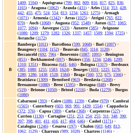
1409
;
1594
)
·
Aquisgrana
(
799
;
802
;
809
;
816
;
817
;
825
;
836
;
1165
)
·
Aragona
(
1062
)
·
Aranda
(
431
)
·
Arles
(
314
;
353
;
428
;
442
;
455
;
475
;
524
;
554
;
813
;
1234
;
1261
;
1275
)
·
Armagh
(
1071
)
·
Armenia
(
1342
)
·
Arras
(
1025
)
·
Attigni
(
765
;
822
;
870
)
·
Auch
(
1068
)
·
Augusta
(
952
;
1548
)
·
Autun
(
677
;
1065
;
1077
;
1094
)
·
Auvergne
(
533
)
·
Auxerre
(
585
)
·
Avignone
(
1080
;
1209
;
1279
;
1282
;
1326
;
1337
;
1457
;
1509
;
1594
;
1725
)
·
Avranche
(
1172
)
Bamberga
(
1011
)
·
Barcellona
(
599
;
1068
)
·
Bari
(
1097
)
·
Beaugency
(
1104
;
1152
)
·
Beauvais
(
845
;
1114
;
1120
)
·
Beccanceld
(
692
;
796
)
·
Benevento
(
1087
;
1091
)
·
Benington
(
851
)
·
Berkhamsted
(
697
)
·
Béziers
(
356
;
1234
;
1246
;
1299
;
1310
;
1351
)
·
Bizacena
(
641
;
646
)
·
Bologna
(
1317
)
·
Bordeaux
B
(
385
;
1080
;
1255
;
1583
;
1624
)
·
Bourges
(
1031
;
1225
;
1276
;
1280
;
1286
;
1438
;
1528
;
1584
)
·
Braga
(
560
;
572
;
675
;
1566
)
·
Bratislava
(
1309
)
·
Brentford
(
963
)
·
Breslavia
(
1268
)
·
Bressanone
(
1080
)
·
Brest
(
1595
)
·
Bretagna
(
848
)
·
Brevy
(
519
)
·
Brionne
(
1050
)
·
Bristol
(
1216
)
·
Buda
(
1279
)
·
Burgos
(
1080
)
Cabarsussi
(
393
)
·
Cairo
(
1086
;
1239
)
·
Calne
(
979
)
·
Cambrai
(
1565
)
·
Canterbury
(
603
;
969
;
991
;
1439
;
1554
)
·
Cappadocia
(
372
;
376
)
·
Capua
(
389
)
·
Caria
(
368
)
·
Carpentras
(
527
)
·
Carrion
(
1130
)
·
Cartagine
(
251
;
253
;
254
;
255
;
311
;
348
;
390
;
397
;
398
;
401
;
411
;
416
;
417
;
484
;
646
)
·
Cashel
(
1171
)
·
Catalogna
(
1246
)
·
Cesarea
(
197
)
·
Chalon
(
603
;
649
;
813
;
1062
;
1129
)
·
Charroux
(
989
;
1028
)
·
Chartres
(
1146
)
·