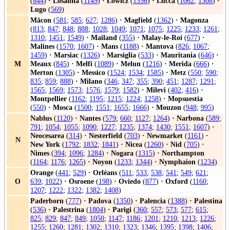
(
844
)
·
Losanna
(
1149
)
·
Łowicz
(
1556
)
·
Lucca
(
1062
;
1308
)
·
Lugo
(
569
)
Mâcon
(
581
;
585
;
627
;
1286
)
·
Magfield
(
1362
)
·
Magonza
(
813
;
847
;
848
;
888
;
1028
;
1049
;
1071
;
1075
;
1225
;
1233
;
1261
;
1310
;
1451
;
1549
)
·
Mailand
(
355
)
·
Malay-le-Roi
(
677
)
·
Malines
(
1570
;
1607
)
·
Mans
(
1188
)
·
Mantova
(
826
;
1067
;
1459
)
·
Marsiac
(
1326
)
·
Marsiglia
(
533
)
·
Mauritania
(
646
)
·
M
Meaux
(
845
)
·
Melfi
(
1089
)
·
Melun
(
1216
)
·
Merida
(
666
)
·
Merton
(
1305
)
·
Messico
(
1524
;
1534
;
1585
)
·
Metz
(
550
;
590
;
835
;
859
;
888
)
·
Milano
(
346
;
347
;
355
;
390
;
451
;
1287
;
1291
;
1565
;
1569
;
1573
;
1576
;
1579
;
1582
)
·
Milevi
(
402
;
416
)
·
Montpellier
(
1162
;
1195
;
1215
;
1224
;
1258
)
·
Mopsuestia
(
550
)
·
Mosca
(
1500
;
1551
;
1655
;
1666
)
·
Mouzon
(
948
;
995
)
Nablus
(
1120
)
·
Nantes
(
579
;
660
;
1127
;
1264
)
·
Narbona
(
589
;
791
;
1054
;
1055
;
1090
;
1227
;
1235
;
1374
;
1430
;
1551
;
1607
)
·
Neocesarea
(
314
)
·
Nesterfield
(
703
)
·
Newmarket
(
1161
)
·
N
New York
(
1792
;
1832
;
1841
)
·
Nicea
(
1260
)
·
Nid
(
705
)
·
Nimes
(
394
;
1096
;
1284
)
·
Nogara
(
1315
)
·
Northampton
(
1164
;
1176
;
1265
)
·
Noyon
(
1233
;
1344
)
·
Nymphaion
(
1234
)
Orange
(
441
;
529
)
·
Orléans
(
511
;
533
;
538
;
541
;
549
;
621
;
O
639
;
1022
)
·
Osroene
(
198
)
·
Oviedo
(
877
)
·
Oxford
(
1160
;
1207
;
1222
;
1322
;
1382
;
1408
)
Paderborn
(
777
)
·
Padova
(
1350
)
·
Palencia
(
1388
)
·
Palestina
(
536
)
·
Palestrina
(
1804
)
·
Parigi
(
360
;
557
;
573
;
577
;
615
;
825
;
829
;
847
;
849
;
1050
;
1147
;
1186
;
1201
;
1210
;
1213
;
1226
;
1255
;
1260
;
1281
;
1302
;
1310
;
1323
;
1346
;
1395
;
1398
;
1406
;