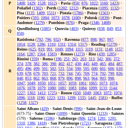
P
1408
;
1429
;
1528
;
1612
)
·
Pavia
(
850
;
876
;
1022
;
1160
;
1423
)
·
Peñafiel
(
1302
)
·
Perth
(
1202
;
1212
)
·
Piacenza
(
1095
;
1132
)
·
Pisa
(
1135
;
1409
;
1511
)
·
Pistoia
(
1786
)
·
Poissy
(
1561
)
·
Poitiers
(
593
;
1004
;
1073
;
1078
;
1100
)
·
Polotsk
(
1839
)
·
Pont-
Audemer
(
1279
)
·
Ponthion
(
876
)
·
Praga
(
1346
;
1408
)
Quedlinburg
(
1085
)
·
Quercia
(
403
)
·
Quierzy
(
838
;
849
;
853
;
Q
858
)
Ratisbona
(
792
;
796
;
932
)
·
Ravenna
(
877
;
898
;
967
;
997
;
1014
;
1128
;
1286
;
1310
;
1311
;
1314
;
1317
)
·
Reading
(
1279
)
·
Reims
(
625
;
819
;
991
;
1049
;
1094
;
1115
;
1119
;
1131
;
1148
;
1157
;
1164
;
1287
;
1564
;
1583
)
·
Rennes
(
1273
)
·
Riez
(
439
;
1285
)
·
Rimini
(
359
)
·
Roma
(
196
;
251
;
261
;
263
;
313
;
342
;
366
;
372
;
374
;
378
;
382
;
386
;
390
;
402
;
417
;
430
;
445
;
449
;
465
;
484
;
487
;
495
;
496
;
499
;
501
;
502
;
531
;
534
;
590
;
595
;
600
;
601
;
606
;
610
;
R
639
;
678
;
679
;
703
;
721
;
732
;
744
;
745
;
769
;
774
;
792
;
799
;
826
;
848
;
853
;
862
;
863
;
868
;
879
;
896
;
898
;
963
;
964
;
993
;
998
;
1047
;
1049
;
1050
;
1051
;
1057
;
1059
;
1061
;
1065
;
1073
;
1074
;
1076
;
1078
;
1079
;
1080
;
1081
;
1083
;
1084
;
1099
;
1133
;
1144
;
1227
;
1302
;
1412
;
1725
)
·
Rouen
(
650
;
1049
;
1063
;
1072
;
1074
;
1096
;
1118
;
1190
;
1223
;
1231
;
1299
;
1335
;
1445
;
1581
)
·
Ruffec
(
1258
;
1327
)
Saint Albans
(
429
)
·
Saint-Denis
(
996
)
·
Saint-Jean-de-Losne
(673-75)
·
Saint-Omer
(
1099
)
·
Saint Quentin
(
1233
)
·
Saintes
(579)
·
Salerno
(
1596
)
·
Salisburgo
(
806
;
1274
;
1281
;
1291
;
1310
;
1386
;
1418
)
·
San Pietroburgo
(
1721
)
·
Saragozza
(
380
;