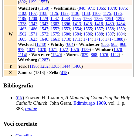
(
892
;
1199
;
1557
)
Waterford
(
1158
)
·
Westminster
(
948
;
971
;
1065
;
1070
;
1075
;
1102
;
1107
;
1108
;
1126
;
1127
;
1136
;
1138
;
1166
;
1175
;
1176
;
1185
;
1200
;
1229
;
1237
;
1238
;
1255
;
1268
;
1286
;
1291
;
1297
;
1328
;
1342
;
1343
;
1382
;
1396
;
1413
;
1415
;
1416
;
1430
;
1434
;
1463
;
1486
;
1547
;
1552
;
1553
;
1554
;
1555
;
1557
;
1558
;
1559
;
W
1562
;
1571
;
1572
;
1575
;
1580
;
1584
;
1586
;
1588
;
1597
;
1604
;
1605
;
1623
;
1640
;
1661
;
1710
;
1711
;
1714
;
1715
;
1717
;
1888
)
·
Wexford
(
1240
)
·
Whitby
(
664
)
·
Winchester
(
856
;
965
;
968
;
975
;
1021
;
1070
;
1071
;
1072
;
1076
;
1139
)
·
Windsor
(
1070
;
1114
)
·
Worcester
(
1240
)
·
Worms
(
829
;
868
;
1076
;
1122
)
·
Würzburg
(
1287
)
Y
York
(
1195
;
1252
;
1363
;
1444
;
1466
)
Z
Zamora
(1313)
·
Zella
(
418
)
Bibliografia
(
)
Edward H. Landon
,
A Manual of Councils of the Holy
EN
Catholic Church
, John Grant,
Edimburgo
1909
, vol. 1, p.
383,
online
Voci correlate
Concilio