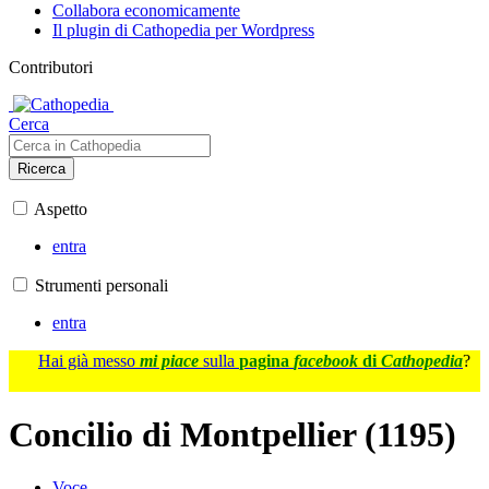
Collabora economicamente
Il plugin di Cathopedia per Wordpress
Contributori
Cerca
Ricerca
Aspetto
entra
Strumenti personali
entra
Hai già messo
mi piace
sulla
pagina
facebook
di
Cathopedia
?
Concilio di Montpellier (1195)
Voce