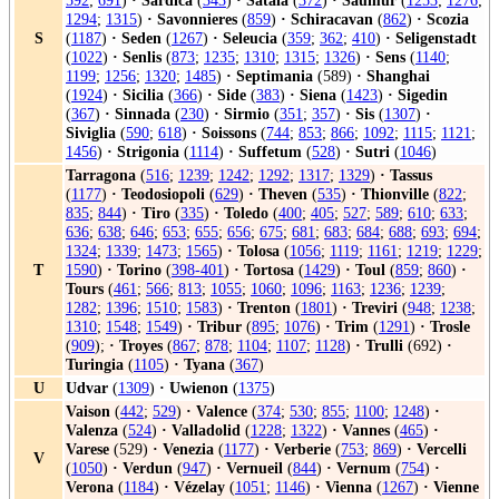
592
;
691
)
·
Sardica
(
343
)
·
Satala
(
372
)
·
Saumur
(
1253
;
1276
;
1294
;
1315
)
·
Savonnieres
(
859
)
·
Schiracavan
(
862
)
·
Scozia
S
(
1187
)
·
Seden
(
1267
)
·
Seleucia
(
359
;
362
;
410
)
·
Seligenstadt
(
1022
)
·
Senlis
(
873
;
1235
;
1310
;
1315
;
1326
)
·
Sens
(
1140
;
1199
;
1256
;
1320
;
1485
)
·
Septimania
(589)
·
Shanghai
(
1924
)
·
Sicilia
(
366
)
·
Side
(
383
)
·
Siena
(
1423
)
·
Sigedin
(
367
)
·
Sinnada
(
230
)
·
Sirmio
(
351
;
357
)
·
Sis
(
1307
)
·
Siviglia
(
590
;
618
)
·
Soissons
(
744
;
853
;
866
;
1092
;
1115
;
1121
;
1456
)
·
Strigonia
(
1114
)
·
Suffetum
(
528
)
·
Sutri
(
1046
)
Tarragona
(
516
;
1239
;
1242
;
1292
;
1317
;
1329
)
·
Tassus
(
1177
)
·
Teodosiopoli
(
629
)
·
Theven
(
535
)
·
Thionville
(
822
;
835
;
844
)
·
Tiro
(
335
)
·
Toledo
(
400
;
405
;
527
;
589
;
610
;
633
;
636
;
638
;
646
;
653
;
655
;
656
;
675
;
681
;
683
;
684
;
688
;
693
;
694
;
1324
;
1339
;
1473
;
1565
)
·
Tolosa
(
1056
;
1119
;
1161
;
1219
;
1229
;
T
1590
)
·
Torino
(
398-401
)
·
Tortosa
(
1429
)
·
Toul
(
859
;
860
)
·
Tours
(
461
;
566
;
813
;
1055
;
1060
;
1096
;
1163
;
1236
;
1239
;
1282
;
1396
;
1510
;
1583
)
·
Trenton
(
1801
)
·
Treviri
(
948
;
1238
;
1310
;
1548
;
1549
)
·
Tribur
(
895
;
1076
)
·
Trim
(
1291
)
·
Trosle
(
909
);
·
Troyes
(
867
;
878
;
1104
;
1107
;
1128
)
·
Trulli
(692)
·
Turingia
(
1105
)
·
Tyana
(
367
)
U
Udvar
(
1309
)
·
Uwienon
(
1375
)
Vaison
(
442
;
529
)
·
Valence
(
374
;
530
;
855
;
1100
;
1248
)
·
Valenza
(
524
)
·
Valladolid
(
1228
;
1322
)
·
Vannes
(
465
)
·
Varese
(529)
·
Venezia
(
1177
)
·
Verberie
(
753
;
869
)
·
Vercelli
V
(
1050
)
·
Verdun
(
947
)
·
Vernueil
(
844
)
·
Vernum
(
754
)
·
Verona
(
1184
)
·
Vézelay
(
1051
;
1146
)
·
Vienna
(
1267
)
·
Vienne