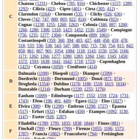
Chateau
(
1231
)
·
Chelsea
(
785
;
816
)
·
Chichester
(
1157
;
1289
;
1292
)
·
Cilicia
(
423
)
·
Cipro
(
401
)
·
Cirta
(
305
;
412
)
·
Clarendon
(
1164
)
·
Clermont
(
535
; )
·
Clichy
(
626
;
636
)
·
C
Cloves
(
742
;
747
;
800
;
803
;
822
;
824
)
·
Coblenza
(
922
)
·
Cognac
(
1238
;
1255
;
1260
;
1262
)
·
Colonia
(
346
;
887
;
1260
;
1266
;
1280
;
1300
;
1310
;
1423
;
1452
;
1536
;
1549
)
·
Compiegne
(
756
;
1235
;
1277
;
1304
)
·
Compostela
(
899
;
1061
)
·
Costantinopoli
(
359
;
360
;
394
;
403
;
427
;
448
;
450
;
459
;
478
;
518
;
533
;
536
;
538
;
543
;
547
;
588
;
692
;
715
;
730
;
754
;
815
;
842
;
858
;
861
;
867
;
901
;
1054
;
1084
;
1118
;
1143
;
1150
;
1156
;
1166
;
1171
;
1262
;
1266
;
1277
;
1280
;
1283
;
1284
;
1341
;
1345
;
1450
;
1572
;
1593
;
1638
;
1641
;
1642
;
1718
;
1723
)
·
Copenhaghen
(
1425
)
·
Coyanza
(
1050
)
·
Ctesifonte
(
414
)
Dalmazia
(
1199
)
·
Diospoli
(
415
)
·
Diamper
(
1599
)
·
Dordrecht
(
1618
)
·
Dortmund
(
1005
)
·
Douzi
(
871
;
874
)
·
D
Drogheda
(
1554
)
·
Dublino
(
1176
;
1186
;
1518
;
1615
;
1634
)
·
Dunstable
(
1214
)
·
Durham
(
1220
;
1255
;
1276
)
Eanham
(
1009
)
·
Edimburgo
(
1177
;
1552
;
1559
;
1724
;
1731
;
1743
)
·
Efeso
(
196
;
401
;
449
)
·
Egara
(
615
)
·
Elne
(
1027
)
·
E
Elvira
(
300
)
·
Ely
(
1290
)
·
Embrun
(
1290
;
1727
)
·
Epaona
(
517
)
·
Erfurt
(
932
)
·
Esfahan
(
450
)
·
Etampes
(
1092
;
1130
;
1147
)
·
Exeter
(
926
;
1287
)
Filadelfia
(
1789
;
1795
;
1835
;
1838
;
1844
)
·
Fimes
(
881
)
·
Finchall
(
799
)
·
Fleury
(
799
)
·
Firenze
(
1055
;
1106
;
1573
;
F
1787
)
·
Francia
(
1002
)
·
Francoforte
(
794
)
·
Freisinghen