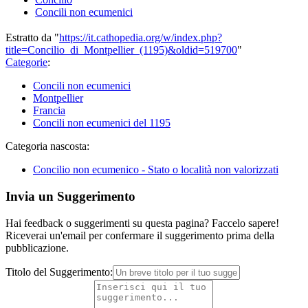
Concili non ecumenici
Estratto da "
https://it.cathopedia.org/w/index.php?
title=Concilio_di_Montpellier_(1195)&oldid=519700
"
Categorie
:
Concili non ecumenici
Montpellier
Francia
Concili non ecumenici del 1195
Categoria nascosta:
Concilio non ecumenico - Stato o località non valorizzati
Invia un Suggerimento
Hai feedback o suggerimenti su questa pagina? Faccelo sapere!
Riceverai un'email per confermare il suggerimento prima della
pubblicazione.
Titolo del Suggerimento: