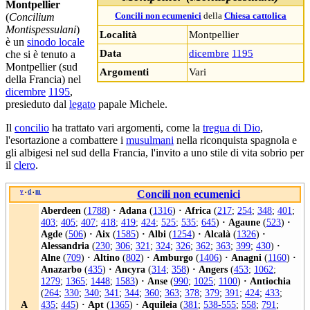
Montpellier
(
Concilium
Concili non ecumenici
della
Chiesa cattolica
Montispessulani
)
Località
Montpellier
è un
sinodo locale
Data
dicembre
1195
che si è tenuto a
Montpellier (sud
Argomenti
Vari
della Francia) nel
dicembre
1195
,
presieduto dal
legato
papale Michele.
Il
concilio
ha trattato vari argomenti, come la
tregua di Dio
,
l'esortazione a combattere i
musulmani
nella riconquista spagnola e
gli albigesi nel sud della Francia, l'invito a uno stile di vita sobrio per
il
clero
.
v
d
m
Concili non ecumenici
•
•
Aberdeen
(
1788
)
·
Adana
(
1316
)
·
Africa
(
217
;
254
;
348
;
401
;
403
;
405
;
407
;
418
;
419
;
424
;
525
;
535
;
645
)
·
Agaune
(
523
)
·
Agde
(
506
)
·
Aix
(
1585
)
·
Albi
(
1254
)
·
Alcalà
(
1326
)
·
Alessandria
(
230
;
306
;
321
;
324
;
326
;
362
;
363
;
399
;
430
)
·
Alne
(
709
)
·
Altino
(
802
)
·
Amburgo
(
1406
)
·
Anagni
(
1160
)
·
Anazarbo
(
435
)
·
Ancyra
(
314
;
358
)
·
Angers
(
453
;
1062
;
1279
;
1365
;
1448
;
1583
)
·
Anse
(
990
;
1025
;
1100
)
·
Antiochia
(
264
;
330
;
340
;
341
;
344
;
360
;
363
;
378
;
379
;
391
;
424
;
433
;
A
435
;
445
)
·
Apt
(
1365
)
·
Aquileia
(
381
;
538-555
;
558
;
791
;