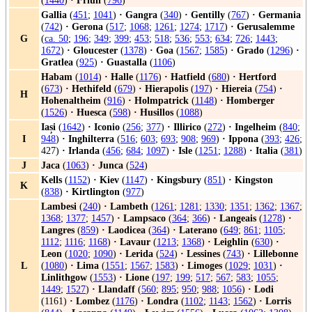
(
1440
)
·
Friuli
(
796
)
Gallia
(
451
;
1041
)
·
Gangra
(
340
)
·
Gentilly
(
767
)
·
Germania
(
742
)
·
Gerona
(
517
;
1068
;
1261
;
1274
;
1717
)
·
Gerusalemme
G
(
ca. 50
;
196
;
349
;
399
;
453
;
518
;
536
;
553
;
634
;
726
;
1443
;
1672
)
·
Gloucester
(
1378
)
·
Goa
(
1567
;
1585
)
·
Grado
(
1296
)
·
Gratlea
(
925
)
·
Guastalla
(
1106
)
Habam
(
1014
)
·
Halle
(
1176
)
·
Hatfield
(
680
)
·
Hertford
(
673
)
·
Hethifeld
(
679
)
·
Hierapolis
(
197
)
·
Hiereia
(
754
)
·
H
Hohenaltheim
(
916
)
·
Holmpatrick
(
1148
)
·
Homberger
(
1526
)
·
Huesca
(
598
)
·
Husillos
(
1088
)
Iași
(
1642
)
·
Iconio
(
256
;
377
)
·
Illirico
(
272
)
·
Ingelheim
(
840
;
I
948
)
·
Inghilterra
(
516
;
603
;
693
;
908
;
969
)
·
Ippona
(
393
;
426
;
427)
·
Irlanda
(
456
;
684
;
1097
)
·
Isle
(
1251
;
1288
)
·
Italia
(
381
)
J
Jaca
(
1063
)
·
Junca
(
524
)
Kells
(
1152
)
·
Kiev
(
1147
)
·
Kingsbury
(
851
)
·
Kingston
K
(
838
)
·
Kirtlington
(
977
)
Lambesi
(
240
)
·
Lambeth
(
1261
;
1281
;
1330
;
1351
;
1362
;
1367
;
1368
;
1377
;
1457
)
·
Lampsaco
(
364
;
366
)
·
Langeais
(
1278
)
·
Langres
(
859
)
·
Laodicea
(
364
)
·
Laterano
(
649
;
861
;
1105
;
1112
;
1116
;
1168
)
·
Lavaur
(
1213
;
1368
)
·
Leighlin
(
630
)
·
Leon
(
1020
;
1090
)
·
Lerida
(
524
)
·
Lessines
(
743
)
·
Lillebonne
L
(
1080
)
·
Lima
(
1551
;
1567
;
1583
)
·
Limoges
(
1029
;
1031
)
·
Linlithgow
(
1553
)
·
Lione
(
197
;
199
;
517
;
567
;
583
;
1055
;
1449
;
1527
)
·
Llandaff
(
560
;
895
;
950
;
988
;
1056
)
·
Lodi
(1161)
·
Lombez
(
1176
)
·
Londra
(
1102
;
1143
;
1562
)
·
Lorris