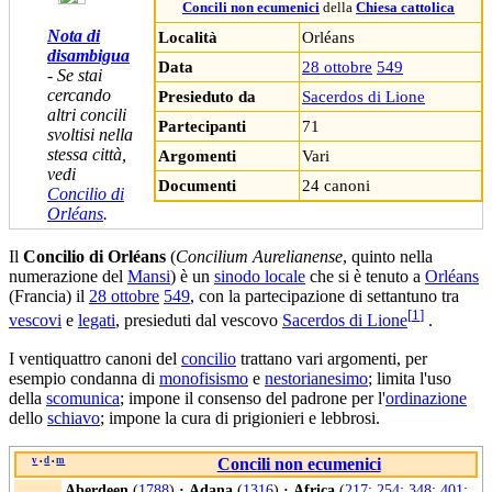
Concili non ecumenici
della
Chiesa cattolica
Nota di
Località
Orléans
disambigua
Data
28 ottobre
549
- Se stai
cercando
Presieduto da
Sacerdos di Lione
altri concili
Partecipanti
71
svoltisi nella
stessa città,
Argomenti
Vari
vedi
Documenti
24 canoni
Concilio di
Orléans
.
Il
Concilio di Orléans
(
Concilium Aurelianense
, quinto nella
numerazione del
Mansi
) è un
sinodo locale
che si è tenuto a
Orléans
(Francia) il
28 ottobre
549
, con la partecipazione di settantuno tra
[
1
]
vescovi
e
legati
, presieduti dal vescovo
Sacerdos di Lione
.
I ventiquattro canoni del
concilio
trattano vari argomenti, per
esempio condanna di
monofisismo
e
nestorianesimo
; limita l'uso
della
scomunica
; impone il consenso del padrone per l'
ordinazione
dello
schiavo
; impone la cura di prigionieri e lebbrosi.
v
d
m
Concili non ecumenici
•
•
Aberdeen
(
1788
)
·
Adana
(
1316
)
·
Africa
(
217
;
254
;
348
;
401
;