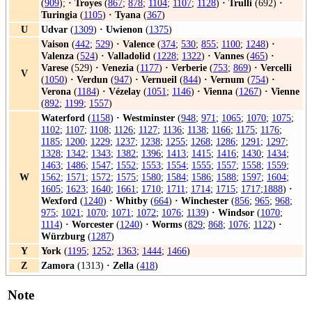
(
909
);
·
Troyes
(
867
;
878
;
1104
;
1107
;
1128
)
·
Trulli
(692)
·
Turingia
(
1105
)
·
Tyana
(
367
)
U
Udvar
(
1309
)
·
Uwienon
(
1375
)
Vaison
(
442
;
529
)
·
Valence
(
374
;
530
;
855
;
1100
;
1248
)
·
Valenza
(
524
)
·
Valladolid
(
1228
;
1322
)
·
Vannes
(
465
)
·
Varese
(529)
·
Venezia
(
1177
)
·
Verberie
(
753
;
869
)
·
Vercelli
V
(
1050
)
·
Verdun
(
947
)
·
Vernueil
(
844
)
·
Vernum
(
754
)
·
Verona
(
1184
)
·
Vézelay
(
1051
;
1146
)
·
Vienna
(
1267
)
·
Vienne
(
892
;
1199
;
1557
)
Waterford
(
1158
)
·
Westminster
(
948
;
971
;
1065
;
1070
;
1075
;
1102
;
1107
;
1108
;
1126
;
1127
;
1136
;
1138
;
1166
;
1175
;
1176
;
1185
;
1200
;
1229
;
1237
;
1238
;
1255
;
1268
;
1286
;
1291
;
1297
;
1328
;
1342
;
1343
;
1382
;
1396
;
1413
;
1415
;
1416
;
1430
;
1434
;
1463
;
1486
;
1547
;
1552
;
1553
;
1554
;
1555
;
1557
;
1558
;
1559
;
W
1562
;
1571
;
1572
;
1575
;
1580
;
1584
;
1586
;
1588
;
1597
;
1604
;
1605
;
1623
;
1640
;
1661
;
1710
;
1711
;
1714
;
1715
;
1717
;
1888
)
·
Wexford
(
1240
)
·
Whitby
(
664
)
·
Winchester
(
856
;
965
;
968
;
975
;
1021
;
1070
;
1071
;
1072
;
1076
;
1139
)
·
Windsor
(
1070
;
1114
)
·
Worcester
(
1240
)
·
Worms
(
829
;
868
;
1076
;
1122
)
·
Würzburg
(
1287
)
Y
York
(
1195
;
1252
;
1363
;
1444
;
1466
)
Z
Zamora
(1313)
·
Zella
(
418
)
Note