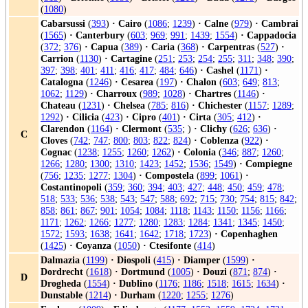
(
1080
)
Cabarsussi
(
393
)
·
Cairo
(
1086
;
1239
)
·
Calne
(
979
)
·
Cambrai
(
1565
)
·
Canterbury
(
603
;
969
;
991
;
1439
;
1554
)
·
Cappadocia
(
372
;
376
)
·
Capua
(
389
)
·
Caria
(
368
)
·
Carpentras
(
527
)
·
Carrion
(
1130
)
·
Cartagine
(
251
;
253
;
254
;
255
;
311
;
348
;
390
;
397
;
398
;
401
;
411
;
416
;
417
;
484
;
646
)
·
Cashel
(
1171
)
·
Catalogna
(
1246
)
·
Cesarea
(
197
)
·
Chalon
(
603
;
649
;
813
;
1062
;
1129
)
·
Charroux
(
989
;
1028
)
·
Chartres
(
1146
)
·
Chateau
(
1231
)
·
Chelsea
(
785
;
816
)
·
Chichester
(
1157
;
1289
;
1292
)
·
Cilicia
(
423
)
·
Cipro
(
401
)
·
Cirta
(
305
;
412
)
·
Clarendon
(
1164
)
·
Clermont
(
535
; )
·
Clichy
(
626
;
636
)
·
C
Cloves
(
742
;
747
;
800
;
803
;
822
;
824
)
·
Coblenza
(
922
)
·
Cognac
(
1238
;
1255
;
1260
;
1262
)
·
Colonia
(
346
;
887
;
1260
;
1266
;
1280
;
1300
;
1310
;
1423
;
1452
;
1536
;
1549
)
·
Compiegne
(
756
;
1235
;
1277
;
1304
)
·
Compostela
(
899
;
1061
)
·
Costantinopoli
(
359
;
360
;
394
;
403
;
427
;
448
;
450
;
459
;
478
;
518
;
533
;
536
;
538
;
543
;
547
;
588
;
692
;
715
;
730
;
754
;
815
;
842
;
858
;
861
;
867
;
901
;
1054
;
1084
;
1118
;
1143
;
1150
;
1156
;
1166
;
1171
;
1262
;
1266
;
1277
;
1280
;
1283
;
1284
;
1341
;
1345
;
1450
;
1572
;
1593
;
1638
;
1641
;
1642
;
1718
;
1723
)
·
Copenhaghen
(
1425
)
·
Coyanza
(
1050
)
·
Ctesifonte
(
414
)
Dalmazia
(
1199
)
·
Diospoli
(
415
)
·
Diamper
(
1599
)
·
Dordrecht
(
1618
)
·
Dortmund
(
1005
)
·
Douzi
(
871
;
874
)
·
D
Drogheda
(
1554
)
·
Dublino
(
1176
;
1186
;
1518
;
1615
;
1634
)
·
Dunstable
(
1214
)
·
Durham
(
1220
;
1255
;
1276
)