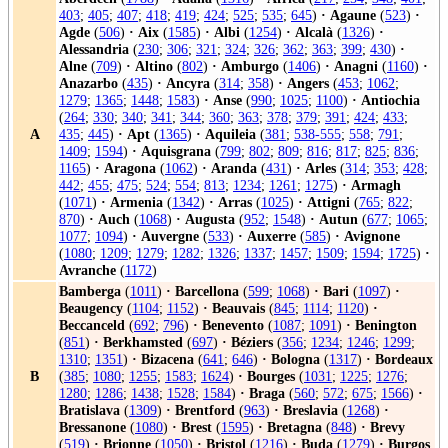
403
;
405
;
407
;
418
;
419
;
424
;
525
;
535
;
645
)
·
Agaune
(
523
)
·
Agde
(
506
)
·
Aix
(
1585
)
·
Albi
(
1254
)
·
Alcalà
(
1326
)
·
Alessandria
(
230
;
306
;
321
;
324
;
326
;
362
;
363
;
399
;
430
)
·
Alne
(
709
)
·
Altino
(
802
)
·
Amburgo
(
1406
)
·
Anagni
(
1160
)
·
Anazarbo
(
435
)
·
Ancyra
(
314
;
358
)
·
Angers
(
453
;
1062
;
1279
;
1365
;
1448
;
1583
)
·
Anse
(
990
;
1025
;
1100
)
·
Antiochia
(
264
;
330
;
340
;
341
;
344
;
360
;
363
;
378
;
379
;
391
;
424
;
433
;
A
435
;
445
)
·
Apt
(
1365
)
·
Aquileia
(
381
;
538-555
;
558
;
791
;
1409
;
1594
)
·
Aquisgrana
(
799
;
802
;
809
;
816
;
817
;
825
;
836
;
1165
)
·
Aragona
(
1062
)
·
Aranda
(
431
)
·
Arles
(
314
;
353
;
428
;
442
;
455
;
475
;
524
;
554
;
813
;
1234
;
1261
;
1275
)
·
Armagh
(
1071
)
·
Armenia
(
1342
)
·
Arras
(
1025
)
·
Attigni
(
765
;
822
;
870
)
·
Auch
(
1068
)
·
Augusta
(
952
;
1548
)
·
Autun
(
677
;
1065
;
1077
;
1094
)
·
Auvergne
(
533
)
·
Auxerre
(
585
)
·
Avignone
(
1080
;
1209
;
1279
;
1282
;
1326
;
1337
;
1457
;
1509
;
1594
;
1725
)
·
Avranche
(
1172
)
Bamberga
(
1011
)
·
Barcellona
(
599
;
1068
)
·
Bari
(
1097
)
·
Beaugency
(
1104
;
1152
)
·
Beauvais
(
845
;
1114
;
1120
)
·
Beccanceld
(
692
;
796
)
·
Benevento
(
1087
;
1091
)
·
Benington
(
851
)
·
Berkhamsted
(
697
)
·
Béziers
(
356
;
1234
;
1246
;
1299
;
1310
;
1351
)
·
Bizacena
(
641
;
646
)
·
Bologna
(
1317
)
·
Bordeaux
B
(
385
;
1080
;
1255
;
1583
;
1624
)
·
Bourges
(
1031
;
1225
;
1276
;
1280
;
1286
;
1438
;
1528
;
1584
)
·
Braga
(
560
;
572
;
675
;
1566
)
·
Bratislava
(
1309
)
·
Brentford
(
963
)
·
Breslavia
(
1268
)
·
Bressanone
(
1080
)
·
Brest
(
1595
)
·
Bretagna
(
848
)
·
Brevy
(
519
)
·
Brionne
(
1050
)
·
Bristol
(
1216
)
·
Buda
(
1279
)
·
Burgos