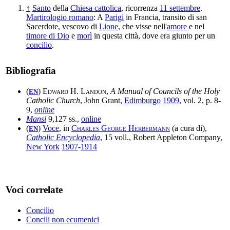
↑
Santo
della
Chiesa cattolica
, ricorrenza
11 settembre
.
Martirologio romano
: A
Parigi
in Francia, transito di san
Sacerdote, vescovo di
Lione
, che visse nell'
amore
e nel
timore di Dio
e
morì
in questa città, dove era giunto per un
concilio
.
Bibliografia
(
)
Edward H. Landon
,
A Manual of Councils of the Holy
EN
Catholic Church
, John Grant,
Edimburgo
1909
, vol. 2, p. 8-
9,
online
Mansi
9,127 ss.,
online
(
)
Voce
, in
Charles George Herbermann
(a cura di),
EN
Catholic Encyclopedia
, 15 voll., Robert Appleton Company,
New York
1907
-
1914
Voci correlate
Concilio
Concili non ecumenici