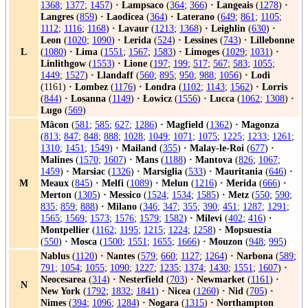
1368
;
1377
;
1457
)
·
Lampsaco
(
364
;
366
)
·
Langeais
(
1278
)
·
Langres
(
859
)
·
Laodicea
(
364
)
·
Laterano
(
649
;
861
;
1105
;
1112
;
1116
;
1168
)
·
Lavaur
(
1213
;
1368
)
·
Leighlin
(
630
)
·
Leon
(
1020
;
1090
)
·
Lerida
(
524
)
·
Lessines
(
743
)
·
Lillebonne
L
(
1080
)
·
Lima
(
1551
;
1567
;
1583
)
·
Limoges
(
1029
;
1031
)
·
Linlithgow
(
1553
)
·
Lione
(
197
;
199
;
517
;
567
;
583
;
1055
;
1449
;
1527
)
·
Llandaff
(
560
;
895
;
950
;
988
;
1056
)
·
Lodi
(1161)
·
Lombez
(
1176
)
·
Londra
(
1102
;
1143
;
1562
)
·
Lorris
(
844
)
·
Losanna
(
1149
)
·
Łowicz
(
1556
)
·
Lucca
(
1062
;
1308
)
·
Lugo
(
569
)
Mâcon
(
581
;
585
;
627
;
1286
)
·
Magfield
(
1362
)
·
Magonza
(
813
;
847
;
848
;
888
;
1028
;
1049
;
1071
;
1075
;
1225
;
1233
;
1261
;
1310
;
1451
;
1549
)
·
Mailand
(
355
)
·
Malay-le-Roi
(
677
)
·
Malines
(
1570
;
1607
)
·
Mans
(
1188
)
·
Mantova
(
826
;
1067
;
1459
)
·
Marsiac
(
1326
)
·
Marsiglia
(
533
)
·
Mauritania
(
646
)
·
M
Meaux
(
845
)
·
Melfi
(
1089
)
·
Melun
(
1216
)
·
Merida
(
666
)
·
Merton
(
1305
)
·
Messico
(
1524
;
1534
;
1585
)
·
Metz
(
550
;
590
;
835
;
859
;
888
)
·
Milano
(
346
;
347
;
355
;
390
;
451
;
1287
;
1291
;
1565
;
1569
;
1573
;
1576
;
1579
;
1582
)
·
Milevi
(
402
;
416
)
·
Montpellier
(
1162
;
1195
;
1215
;
1224
;
1258
)
·
Mopsuestia
(
550
)
·
Mosca
(
1500
;
1551
;
1655
;
1666
)
·
Mouzon
(
948
;
995
)
Nablus
(
1120
)
·
Nantes
(
579
;
660
;
1127
;
1264
)
·
Narbona
(
589
;
791
;
1054
;
1055
;
1090
;
1227
;
1235
;
1374
;
1430
;
1551
;
1607
)
·
Neocesarea
(
314
)
·
Nesterfield
(
703
)
·
Newmarket
(
1161
)
·
N
New York
(
1792
;
1832
;
1841
)
·
Nicea
(
1260
)
·
Nid
(
705
)
·
Nimes
(
394
;
1096
;
1284
)
·
Nogara
(
1315
)
·
Northampton