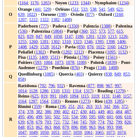
(
1164
;
1176
;
1265
)
·
Noyon
(
1233
;
1344
)
·
Nymphaion
(
1234
)
Orange
(
441
;
529
)
·
Orléans
(
511
;
533
;
538
;
541
;
549
;
621
;
O
639
;
1022
)
·
Osroene
(
198
)
·
Oviedo
(
877
)
·
Oxford
(
1160
;
1207
;
1222
;
1322
;
1382
;
1408
)
Paderborn
(
777
)
·
Padova
(
1350
)
·
Palencia
(
1388
)
·
Palestina
(
536
)
·
Palestrina
(
1804
)
·
Parigi
(
360
;
557
;
573
;
577
;
615
;
825
;
829
;
847
;
849
;
1050
;
1147
;
1186
;
1201
;
1210
;
1213
;
1226
;
1255
;
1260
;
1281
;
1302
;
1310
;
1323
;
1346
;
1395
;
1398
;
1406
;
P
1408
;
1429
;
1528
;
1612
)
·
Pavia
(
850
;
876
;
1022
;
1160
;
1423
)
·
Peñafiel
(
1302
)
·
Perth
(
1202
;
1212
)
·
Piacenza
(
1095
;
1132
)
·
Pisa
(
1135
;
1409
;
1511
)
·
Pistoia
(
1786
)
·
Poissy
(
1561
)
·
Poitiers
(
593
;
1004
;
1073
;
1078
;
1100
)
·
Polotsk
(
1839
)
·
Pont-
Audemer
(
1279
)
·
Ponthion
(
876
)
·
Praga
(
1346
;
1408
)
Quedlinburg
(
1085
)
·
Quercia
(
403
)
·
Quierzy
(
838
;
849
;
853
;
Q
858
)
Ratisbona
(
792
;
796
;
932
)
·
Ravenna
(
877
;
898
;
967
;
997
;
1014
;
1128
;
1286
;
1310
;
1311
;
1314
;
1317
)
·
Reading
(
1279
)
·
Reims
(
625
;
819
;
991
;
1049
;
1094
;
1115
;
1119
;
1131
;
1148
;
1157
;
1164
;
1287
;
1564
;
1583
)
·
Rennes
(
1273
)
·
Riez
(
439
;
1285
)
·
Rimini
(
359
)
·
Roma
(
196
;
251
;
261
;
263
;
313
;
342
;
366
;
372
;
374
;
378
;
382
;
386
;
390
;
402
;
417
;
430
;
445
;
449
;
465
;
484
;
487
;
495
;
496
;
499
;
501
;
502
;
531
;
534
;
590
;
595
;
600
;
601
;
606
;
610
;
R
639
;
678
;
679
;
703
;
721
;
732
;
744
;
745
;
769
;
774
;
792
;
799
;
826
;
848
;
853
;
862
;
863
;
868
;
879
;
896
;
898
;
963
;
964
;
993
;
998
;
1047
;
1049
;
1050
;
1051
;
1057
;
1059
;
1061
;
1065
;
1073
;
1074
;