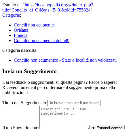
Estratto da "
https://it.cathopedia.org/w/index.php?
title=Concilio_di_Orléans_(549)&oldid=755324
"
Categorie
:
Concili non ecumenici
Orléans
Francia
Concili non ecumenici del 549
Categoria nascosta:
Concilio non ecumenico - Stato o località non valorizzati
Invia un Suggerimento
Hai feedback o suggerimenti su questa pagina? Faccelo sapere!
Riceverai un'email per confermare il suggerimento prima della
pubblicazione.
Titolo del Suggerimento:
Il tuo Suggerimento:
▼ Espandi campo