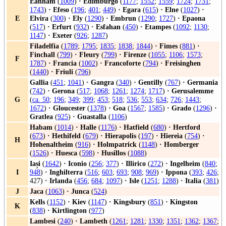
Eanham
(
1009
)
·
Edimburgo
(
1177
;
1552
;
1559
;
1724
;
1731
;
1743
)
·
Efeso
(
196
;
401
;
449
)
·
Egara
(
615
)
·
Elne
(
1027
)
·
E
Elvira
(
300
)
·
Ely
(
1290
)
·
Embrun
(
1290
;
1727
)
·
Epaona
(
517
)
·
Erfurt
(
932
)
·
Esfahan
(
450
)
·
Etampes
(
1092
;
1130
;
1147
)
·
Exeter
(
926
;
1287
)
Filadelfia
(
1789
;
1795
;
1835
;
1838
;
1844
)
·
Fimes
(
881
)
·
Finchall
(
799
)
·
Fleury
(
799
)
·
Firenze
(
1055
;
1106
;
1573
;
F
1787
)
·
Francia
(
1002
)
·
Francoforte
(
794
)
·
Freisinghen
(
1440
)
·
Friuli
(
796
)
Gallia
(
451
;
1041
)
·
Gangra
(
340
)
·
Gentilly
(
767
)
·
Germania
(
742
)
·
Gerona
(
517
;
1068
;
1261
;
1274
;
1717
)
·
Gerusalemme
G
(
ca. 50
;
196
;
349
;
399
;
453
;
518
;
536
;
553
;
634
;
726
;
1443
;
1672
)
·
Gloucester
(
1378
)
·
Goa
(
1567
;
1585
)
·
Grado
(
1296
)
·
Gratlea
(
925
)
·
Guastalla
(
1106
)
Habam
(
1014
)
·
Halle
(
1176
)
·
Hatfield
(
680
)
·
Hertford
(
673
)
·
Hethifeld
(
679
)
·
Hierapolis
(
197
)
·
Hiereia
(
754
)
·
H
Hohenaltheim
(
916
)
·
Holmpatrick
(
1148
)
·
Homberger
(
1526
)
·
Huesca
(
598
)
·
Husillos
(
1088
)
Iași
(
1642
)
·
Iconio
(
256
;
377
)
·
Illirico
(
272
)
·
Ingelheim
(
840
;
I
948
)
·
Inghilterra
(
516
;
603
;
693
;
908
;
969
)
·
Ippona
(
393
;
426
;
427)
·
Irlanda
(
456
;
684
;
1097
)
·
Isle
(
1251
;
1288
)
·
Italia
(
381
)
J
Jaca
(
1063
)
·
Junca
(
524
)
Kells
(
1152
)
·
Kiev
(
1147
)
·
Kingsbury
(
851
)
·
Kingston
K
(
838
)
·
Kirtlington
(
977
)
Lambesi
(
240
)
·
Lambeth
(
1261
;
1281
;
1330
;
1351
;
1362
;
1367
;