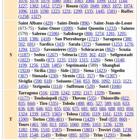
1076
;
1078
;
1079
;
1080
;
1081
;
1083
;
1084
;
1099
;
1133
;
1144
;
1227
;
1302
;
1412
;
1725
)
·
Rouen
(
650
;
1049
;
1063
;
1072
;
1074
;
1096
;
1118
;
1190
;
1223
;
1231
;
1299
;
1335
;
1445
;
1581
)
·
Ruffec
(
1258
;
1327
)
Saint Albans
(
429
)
·
Saint-Denis
(
996
)
·
Saint-Jean-de-Losne
(673-75)
·
Saint-Omer
(
1099
)
·
Saint Quentin
(
1233
)
·
Saintes
(579)
·
Salerno
(
1596
)
·
Salisburgo
(
806
;
1274
;
1281
;
1291
;
1310
;
1386
;
1418
)
·
San Pietroburgo
(
1721
)
·
Saragozza
(
380
;
592
;
691
)
·
Sardica
(
343
)
·
Satala
(
372
)
·
Saumur
(
1253
;
1276
;
1294
;
1315
)
·
Savonnieres
(
859
)
·
Schiracavan
(
862
)
·
Scozia
S
(
1187
)
·
Seden
(
1267
)
·
Seleucia
(
359
;
362
;
410
)
·
Seligenstadt
(
1022
)
·
Senlis
(
873
;
1235
;
1310
;
1315
;
1326
)
·
Sens
(
1140
;
1199
;
1256
;
1320
;
1485
)
·
Septimania
(589)
·
Shanghai
(
1924
)
·
Sicilia
(
366
)
·
Side
(
383
)
·
Siena
(
1423
)
·
Sigedin
(
367
)
·
Sinnada
(
230
)
·
Sirmio
(
351
;
357
)
·
Sis
(
1307
)
·
Siviglia
(
590
;
618
)
·
Soissons
(
744
;
853
;
866
;
1092
;
1115
;
1121
;
1456
)
·
Strigonia
(
1114
)
·
Suffetum
(
528
)
·
Sutri
(
1046
)
Tarragona
(
516
;
1239
;
1242
;
1292
;
1317
;
1329
)
·
Tassus
(
1177
)
·
Teodosiopoli
(
629
)
·
Theven
(
535
)
·
Thionville
(
822
;
835
;
844
)
·
Tiro
(
335
)
·
Toledo
(
400
;
405
;
527
;
589
;
610
;
633
;
636
;
638
;
646
;
653
;
655
;
656
;
675
;
681
;
683
;
684
;
688
;
693
;
694
;
1324
;
1339
;
1473
;
1565
)
·
Tolosa
(
1056
;
1119
;
1161
;
1219
;
1229
;
T
1590
)
·
Torino
(
398-401
)
·
Tortosa
(
1429
)
·
Toul
(
859
;
860
)
·
Tours
(
461
;
566
;
813
;
1055
;
1060
;
1096
;
1163
;
1236
;
1239
;
1282
;
1396
;
1510
;
1583
)
·
Trenton
(
1801
)
·
Treviri
(
948
;
1238
;
1310
;
1548
;
1549
)
·
Tribur
(
895
;
1076
)
·
Trim
(
1291
)
·
Trosle