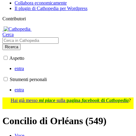
Collabora economicamente
Il plugin di Cathopedia per Wordpress
Contributori
Cerca
Ricerca
Aspetto
entra
Strumenti personali
entra
Hai già messo
mi piace
sulla
pagina
facebook
di
Cathopedia
?
Concilio di Orléans (549)
Voce