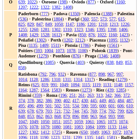
O
639
;
1022
)
·
Osroene
(
198
)
·
Oviedo
(
877
)
·
Oxford
(
1160
;
1207
;
1222
;
1322
;
1382
;
1408
)
Paderborn
(
777
)
·
Padova
(
1350
)
·
Palencia
(
1388
)
·
Palestina
(
536
)
·
Palestrina
(
1804
)
·
Parigi
(
360
;
557
;
573
;
577
;
615
;
825
;
829
;
847
;
849
;
1050
;
1147
;
1186
;
1201
;
1210
;
1213
;
1226
;
1255
;
1260
;
1281
;
1302
;
1310
;
1323
;
1346
;
1395
;
1398
;
1406
;
P
1408
;
1429
;
1528
;
1612
)
·
Pavia
(
850
;
876
;
1022
;
1160
;
1423
)
·
Peñafiel
(
1302
)
·
Perth
(
1202
;
1212
)
·
Piacenza
(
1095
;
1132
)
·
Pisa
(
1135
;
1409
;
1511
)
·
Pistoia
(
1786
)
·
Poissy
(
1561
)
·
Poitiers
(
593
;
1004
;
1073
;
1078
;
1100
)
·
Polotsk
(
1839
)
·
Pont-
Audemer
(
1279
)
·
Ponthion
(
876
)
·
Praga
(
1346
;
1408
)
Quedlinburg
(
1085
)
·
Quercia
(
403
)
·
Quierzy
(
838
;
849
;
853
;
Q
858
)
Ratisbona
(
792
;
796
;
932
)
·
Ravenna
(
877
;
898
;
967
;
997
;
1014
;
1128
;
1286
;
1310
;
1311
;
1314
;
1317
)
·
Reading
(
1279
)
·
Reims
(
625
;
819
;
991
;
1049
;
1094
;
1115
;
1119
;
1131
;
1148
;
1157
;
1164
;
1287
;
1564
;
1583
)
·
Rennes
(
1273
)
·
Riez
(
439
;
1285
)
·
Rimini
(
359
)
·
Roma
(
196
;
251
;
261
;
263
;
313
;
342
;
366
;
372
;
374
;
378
;
382
;
386
;
390
;
402
;
417
;
430
;
445
;
449
;
465
;
484
;
487
;
495
;
496
;
499
;
501
;
502
;
531
;
534
;
590
;
595
;
600
;
601
;
606
;
610
;
R
639
;
678
;
679
;
703
;
721
;
732
;
744
;
745
;
769
;
774
;
792
;
799
;
826
;
848
;
853
;
862
;
863
;
868
;
879
;
896
;
898
;
963
;
964
;
993
;
998
;
1047
;
1049
;
1050
;
1051
;
1057
;
1059
;
1061
;
1065
;
1073
;
1074
;
1076
;
1078
;
1079
;
1080
;
1081
;
1083
;
1084
;
1099
;
1133
;
1144
;
1227
;
1302
;
1412
;
1725
)
·
Rouen
(
650
;
1049
;
1063
;
1072
;
1074
;
1096
;
1118
;
1190
;
1223
;
1231
;
1299
;
1335
;
1445
;
1581
)
·
Ruffec