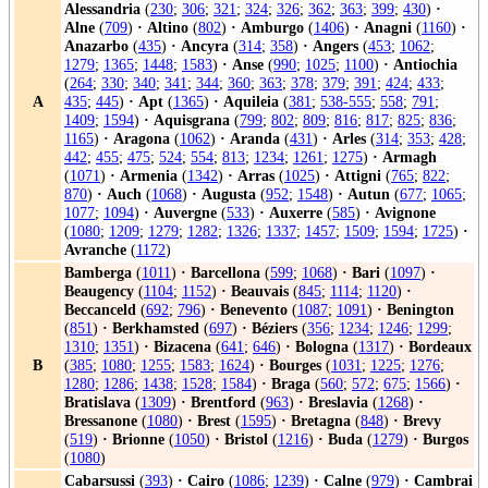
Alessandria
(
230
;
306
;
321
;
324
;
326
;
362
;
363
;
399
;
430
)
·
Alne
(
709
)
·
Altino
(
802
)
·
Amburgo
(
1406
)
·
Anagni
(
1160
)
·
Anazarbo
(
435
)
·
Ancyra
(
314
;
358
)
·
Angers
(
453
;
1062
;
1279
;
1365
;
1448
;
1583
)
·
Anse
(
990
;
1025
;
1100
)
·
Antiochia
(
264
;
330
;
340
;
341
;
344
;
360
;
363
;
378
;
379
;
391
;
424
;
433
;
A
435
;
445
)
·
Apt
(
1365
)
·
Aquileia
(
381
;
538-555
;
558
;
791
;
1409
;
1594
)
·
Aquisgrana
(
799
;
802
;
809
;
816
;
817
;
825
;
836
;
1165
)
·
Aragona
(
1062
)
·
Aranda
(
431
)
·
Arles
(
314
;
353
;
428
;
442
;
455
;
475
;
524
;
554
;
813
;
1234
;
1261
;
1275
)
·
Armagh
(
1071
)
·
Armenia
(
1342
)
·
Arras
(
1025
)
·
Attigni
(
765
;
822
;
870
)
·
Auch
(
1068
)
·
Augusta
(
952
;
1548
)
·
Autun
(
677
;
1065
;
1077
;
1094
)
·
Auvergne
(
533
)
·
Auxerre
(
585
)
·
Avignone
(
1080
;
1209
;
1279
;
1282
;
1326
;
1337
;
1457
;
1509
;
1594
;
1725
)
·
Avranche
(
1172
)
Bamberga
(
1011
)
·
Barcellona
(
599
;
1068
)
·
Bari
(
1097
)
·
Beaugency
(
1104
;
1152
)
·
Beauvais
(
845
;
1114
;
1120
)
·
Beccanceld
(
692
;
796
)
·
Benevento
(
1087
;
1091
)
·
Benington
(
851
)
·
Berkhamsted
(
697
)
·
Béziers
(
356
;
1234
;
1246
;
1299
;
1310
;
1351
)
·
Bizacena
(
641
;
646
)
·
Bologna
(
1317
)
·
Bordeaux
B
(
385
;
1080
;
1255
;
1583
;
1624
)
·
Bourges
(
1031
;
1225
;
1276
;
1280
;
1286
;
1438
;
1528
;
1584
)
·
Braga
(
560
;
572
;
675
;
1566
)
·
Bratislava
(
1309
)
·
Brentford
(
963
)
·
Breslavia
(
1268
)
·
Bressanone
(
1080
)
·
Brest
(
1595
)
·
Bretagna
(
848
)
·
Brevy
(
519
)
·
Brionne
(
1050
)
·
Bristol
(
1216
)
·
Buda
(
1279
)
·
Burgos
(
1080
)
Cabarsussi
(
393
)
·
Cairo
(
1086
;
1239
)
·
Calne
(
979
)
·
Cambrai