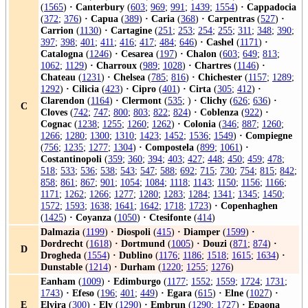
(
1565
)
·
Canterbury
(
603
;
969
;
991
;
1439
;
1554
)
·
Cappadocia
(
372
;
376
)
·
Capua
(
389
)
·
Caria
(
368
)
·
Carpentras
(
527
)
·
Carrion
(
1130
)
·
Cartagine
(
251
;
253
;
254
;
255
;
311
;
348
;
390
;
397
;
398
;
401
;
411
;
416
;
417
;
484
;
646
)
·
Cashel
(
1171
)
·
Catalogna
(
1246
)
·
Cesarea
(
197
)
·
Chalon
(
603
;
649
;
813
;
1062
;
1129
)
·
Charroux
(
989
;
1028
)
·
Chartres
(
1146
)
·
Chateau
(
1231
)
·
Chelsea
(
785
;
816
)
·
Chichester
(
1157
;
1289
;
1292
)
·
Cilicia
(
423
)
·
Cipro
(
401
)
·
Cirta
(
305
;
412
)
·
Clarendon
(
1164
)
·
Clermont
(
535
; )
·
Clichy
(
626
;
636
)
·
C
Cloves
(
742
;
747
;
800
;
803
;
822
;
824
)
·
Coblenza
(
922
)
·
Cognac
(
1238
;
1255
;
1260
;
1262
)
·
Colonia
(
346
;
887
;
1260
;
1266
;
1280
;
1300
;
1310
;
1423
;
1452
;
1536
;
1549
)
·
Compiegne
(
756
;
1235
;
1277
;
1304
)
·
Compostela
(
899
;
1061
)
·
Costantinopoli
(
359
;
360
;
394
;
403
;
427
;
448
;
450
;
459
;
478
;
518
;
533
;
536
;
538
;
543
;
547
;
588
;
692
;
715
;
730
;
754
;
815
;
842
;
858
;
861
;
867
;
901
;
1054
;
1084
;
1118
;
1143
;
1150
;
1156
;
1166
;
1171
;
1262
;
1266
;
1277
;
1280
;
1283
;
1284
;
1341
;
1345
;
1450
;
1572
;
1593
;
1638
;
1641
;
1642
;
1718
;
1723
)
·
Copenhaghen
(
1425
)
·
Coyanza
(
1050
)
·
Ctesifonte
(
414
)
Dalmazia
(
1199
)
·
Diospoli
(
415
)
·
Diamper
(
1599
)
·
Dordrecht
(
1618
)
·
Dortmund
(
1005
)
·
Douzi
(
871
;
874
)
·
D
Drogheda
(
1554
)
·
Dublino
(
1176
;
1186
;
1518
;
1615
;
1634
)
·
Dunstable
(
1214
)
·
Durham
(
1220
;
1255
;
1276
)
Eanham
(
1009
)
·
Edimburgo
(
1177
;
1552
;
1559
;
1724
;
1731
;
1743
)
·
Efeso
(
196
;
401
;
449
)
·
Egara
(
615
)
·
Elne
(
1027
)
·
E
Elvira
(
300
)
·
Ely
(
1290
)
·
Embrun
(
1290
;
1727
)
·
Epaona