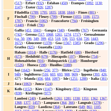
(
517
)
·
Erfurt
(
932
)
·
Esfahan
(
450
)
·
Etampes
(
1092
;
1130
;
1147
)
·
Exeter
(
926
;
1287
)
Filadelfia
(
1789
;
1795
;
1835
;
1838
;
1844
)
·
Fimes
(
881
)
·
Finchall
(
799
)
·
Fleury
(
799
)
·
Firenze
(
1055
;
1106
;
1573
;
F
1787
)
·
Francia
(
1002
)
·
Francoforte
(
794
)
·
Freisinghen
(
1440
)
·
Friuli
(
796
)
Gallia
(
451
;
1041
)
·
Gangra
(
340
)
·
Gentilly
(
767
)
·
Germania
(
742
)
·
Gerona
(
517
;
1068
;
1261
;
1274
;
1717
)
·
Gerusalemme
G
(
ca. 50
;
196
;
349
;
399
;
453
;
518
;
536
;
553
;
634
;
726
;
1443
;
1672
)
·
Gloucester
(
1378
)
·
Goa
(
1567
;
1585
)
·
Grado
(
1296
)
·
Gratlea
(
925
)
·
Guastalla
(
1106
)
Habam
(
1014
)
·
Halle
(
1176
)
·
Hatfield
(
680
)
·
Hertford
(
673
)
·
Hethifeld
(
679
)
·
Hierapolis
(
197
)
·
Hiereia
(
754
)
·
H
Hohenaltheim
(
916
)
·
Holmpatrick
(
1148
)
·
Homberger
(
1526
)
·
Huesca
(
598
)
·
Husillos
(
1088
)
Iași
(
1642
)
·
Iconio
(
256
;
377
)
·
Illirico
(
272
)
·
Ingelheim
(
840
;
I
948
)
·
Inghilterra
(
516
;
603
;
693
;
908
;
969
)
·
Ippona
(
393
;
426
;
427)
·
Irlanda
(
456
;
684
;
1097
)
·
Isle
(
1251
;
1288
)
·
Italia
(
381
)
J
Jaca
(
1063
)
·
Junca
(
524
)
Kells
(
1152
)
·
Kiev
(
1147
)
·
Kingsbury
(
851
)
·
Kingston
K
(
838
)
·
Kirtlington
(
977
)
Lambesi
(
240
)
·
Lambeth
(
1261
;
1281
;
1330
;
1351
;
1362
;
1367
;
1368
;
1377
;
1457
)
·
Lampsaco
(
364
;
366
)
·
Langeais
(
1278
)
·
Langres
(
859
)
·
Laodicea
(
364
)
·
Laterano
(
649
;
861
;
1105
;