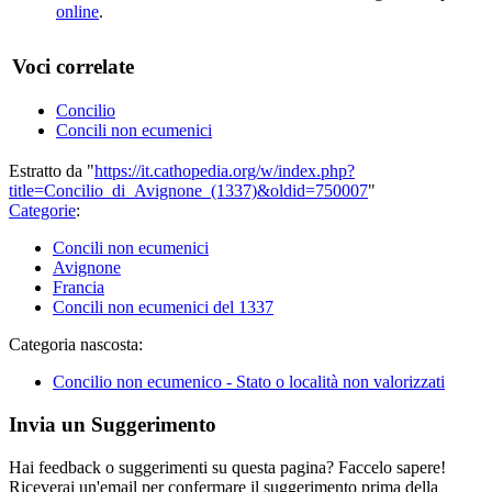
online
.
Voci correlate
Concilio
Concili non ecumenici
Estratto da "
https://it.cathopedia.org/w/index.php?
title=Concilio_di_Avignone_(1337)&oldid=750007
"
Categorie
:
Concili non ecumenici
Avignone
Francia
Concili non ecumenici del 1337
Categoria nascosta:
Concilio non ecumenico - Stato o località non valorizzati
Invia un Suggerimento
Hai feedback o suggerimenti su questa pagina? Faccelo sapere!
Riceverai un'email per confermare il suggerimento prima della