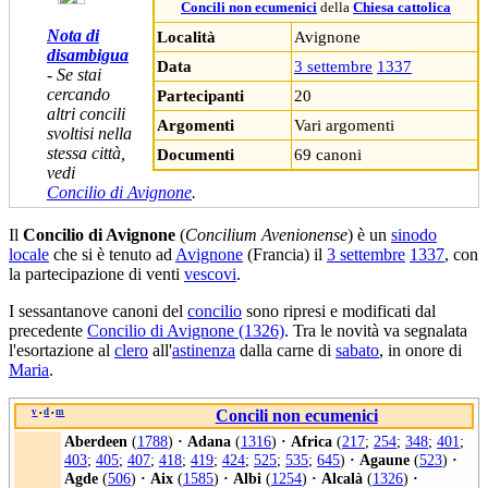
Concili non ecumenici
della
Chiesa cattolica
Nota di
Località
Avignone
disambigua
Data
3 settembre
1337
- Se stai
cercando
Partecipanti
20
altri concili
Argomenti
Vari argomenti
svoltisi nella
stessa città,
Documenti
69 canoni
vedi
Concilio di Avignone
.
Il
Concilio di Avignone
(
Concilium Avenionense
) è un
sinodo
locale
che si è tenuto ad
Avignone
(Francia) il
3 settembre
1337
, con
la partecipazione di venti
vescovi
.
I sessantanove canoni del
concilio
sono ripresi e modificati dal
precedente
Concilio di Avignone (1326)
. Tra le novità va segnalata
l'esortazione al
clero
all'
astinenza
dalla carne di
sabato
, in onore di
Maria
.
v
d
m
Concili non ecumenici
•
•
Aberdeen
(
1788
)
·
Adana
(
1316
)
·
Africa
(
217
;
254
;
348
;
401
;
403
;
405
;
407
;
418
;
419
;
424
;
525
;
535
;
645
)
·
Agaune
(
523
)
·
Agde
(
506
)
·
Aix
(
1585
)
·
Albi
(
1254
)
·
Alcalà
(
1326
)
·