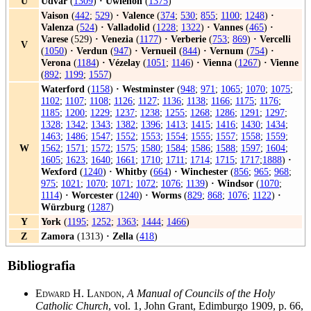
U
Udvar
(
1309
)
·
Uwienon
(
1375
)
Vaison
(
442
;
529
)
·
Valence
(
374
;
530
;
855
;
1100
;
1248
)
·
Valenza
(
524
)
·
Valladolid
(
1228
;
1322
)
·
Vannes
(
465
)
·
Varese
(529)
·
Venezia
(
1177
)
·
Verberie
(
753
;
869
)
·
Vercelli
V
(
1050
)
·
Verdun
(
947
)
·
Vernueil
(
844
)
·
Vernum
(
754
)
·
Verona
(
1184
)
·
Vézelay
(
1051
;
1146
)
·
Vienna
(
1267
)
·
Vienne
(
892
;
1199
;
1557
)
Waterford
(
1158
)
·
Westminster
(
948
;
971
;
1065
;
1070
;
1075
;
1102
;
1107
;
1108
;
1126
;
1127
;
1136
;
1138
;
1166
;
1175
;
1176
;
1185
;
1200
;
1229
;
1237
;
1238
;
1255
;
1268
;
1286
;
1291
;
1297
;
1328
;
1342
;
1343
;
1382
;
1396
;
1413
;
1415
;
1416
;
1430
;
1434
;
1463
;
1486
;
1547
;
1552
;
1553
;
1554
;
1555
;
1557
;
1558
;
1559
;
W
1562
;
1571
;
1572
;
1575
;
1580
;
1584
;
1586
;
1588
;
1597
;
1604
;
1605
;
1623
;
1640
;
1661
;
1710
;
1711
;
1714
;
1715
;
1717
;
1888
)
·
Wexford
(
1240
)
·
Whitby
(
664
)
·
Winchester
(
856
;
965
;
968
;
975
;
1021
;
1070
;
1071
;
1072
;
1076
;
1139
)
·
Windsor
(
1070
;
1114
)
·
Worcester
(
1240
)
·
Worms
(
829
;
868
;
1076
;
1122
)
·
Würzburg
(
1287
)
Y
York
(
1195
;
1252
;
1363
;
1444
;
1466
)
Z
Zamora
(1313)
·
Zella
(
418
)
Bibliografia
Edward H. Landon
,
A Manual of Councils of the Holy
Catholic Church
, vol. 1, John Grant, Edimburgo 1909, p. 66,