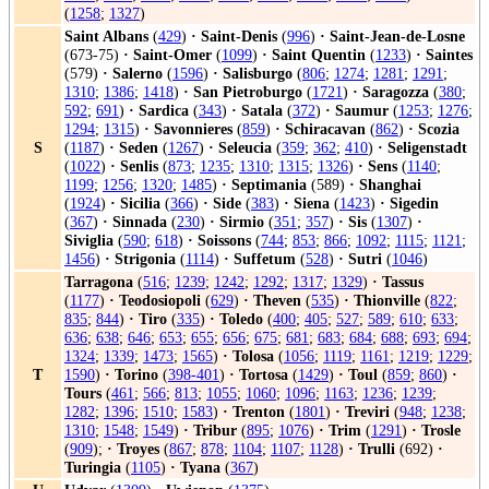
(
1258
;
1327
)
Saint Albans
(
429
)
·
Saint-Denis
(
996
)
·
Saint-Jean-de-Losne
(673-75)
·
Saint-Omer
(
1099
)
·
Saint Quentin
(
1233
)
·
Saintes
(579)
·
Salerno
(
1596
)
·
Salisburgo
(
806
;
1274
;
1281
;
1291
;
1310
;
1386
;
1418
)
·
San Pietroburgo
(
1721
)
·
Saragozza
(
380
;
592
;
691
)
·
Sardica
(
343
)
·
Satala
(
372
)
·
Saumur
(
1253
;
1276
;
1294
;
1315
)
·
Savonnieres
(
859
)
·
Schiracavan
(
862
)
·
Scozia
S
(
1187
)
·
Seden
(
1267
)
·
Seleucia
(
359
;
362
;
410
)
·
Seligenstadt
(
1022
)
·
Senlis
(
873
;
1235
;
1310
;
1315
;
1326
)
·
Sens
(
1140
;
1199
;
1256
;
1320
;
1485
)
·
Septimania
(589)
·
Shanghai
(
1924
)
·
Sicilia
(
366
)
·
Side
(
383
)
·
Siena
(
1423
)
·
Sigedin
(
367
)
·
Sinnada
(
230
)
·
Sirmio
(
351
;
357
)
·
Sis
(
1307
)
·
Siviglia
(
590
;
618
)
·
Soissons
(
744
;
853
;
866
;
1092
;
1115
;
1121
;
1456
)
·
Strigonia
(
1114
)
·
Suffetum
(
528
)
·
Sutri
(
1046
)
Tarragona
(
516
;
1239
;
1242
;
1292
;
1317
;
1329
)
·
Tassus
(
1177
)
·
Teodosiopoli
(
629
)
·
Theven
(
535
)
·
Thionville
(
822
;
835
;
844
)
·
Tiro
(
335
)
·
Toledo
(
400
;
405
;
527
;
589
;
610
;
633
;
636
;
638
;
646
;
653
;
655
;
656
;
675
;
681
;
683
;
684
;
688
;
693
;
694
;
1324
;
1339
;
1473
;
1565
)
·
Tolosa
(
1056
;
1119
;
1161
;
1219
;
1229
;
T
1590
)
·
Torino
(
398-401
)
·
Tortosa
(
1429
)
·
Toul
(
859
;
860
)
·
Tours
(
461
;
566
;
813
;
1055
;
1060
;
1096
;
1163
;
1236
;
1239
;
1282
;
1396
;
1510
;
1583
)
·
Trenton
(
1801
)
·
Treviri
(
948
;
1238
;
1310
;
1548
;
1549
)
·
Tribur
(
895
;
1076
)
·
Trim
(
1291
)
·
Trosle
(
909
);
·
Troyes
(
867
;
878
;
1104
;
1107
;
1128
)
·
Trulli
(692)
·
Turingia
(
1105
)
·
Tyana
(
367
)