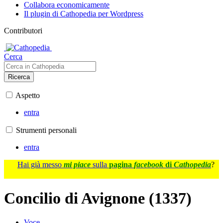
Collabora economicamente
Il plugin di Cathopedia per Wordpress
Contributori
Cerca
Ricerca
Aspetto
entra
Strumenti personali
entra
Hai già messo
mi piace
sulla
pagina
facebook
di
Cathopedia
?
Concilio di Avignone (1337)
Voce