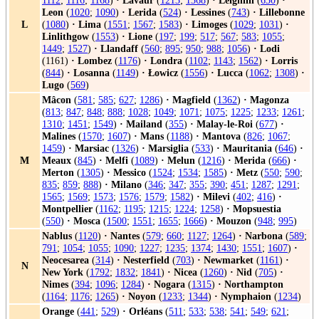
1112
;
1116
;
1168
)
·
Lavaur
(
1213
;
1368
)
·
Leighlin
(
630
)
·
Leon
(
1020
;
1090
)
·
Lerida
(
524
)
·
Lessines
(
743
)
·
Lillebonne
L
(
1080
)
·
Lima
(
1551
;
1567
;
1583
)
·
Limoges
(
1029
;
1031
)
·
Linlithgow
(
1553
)
·
Lione
(
197
;
199
;
517
;
567
;
583
;
1055
;
1449
;
1527
)
·
Llandaff
(
560
;
895
;
950
;
988
;
1056
)
·
Lodi
(1161)
·
Lombez
(
1176
)
·
Londra
(
1102
;
1143
;
1562
)
·
Lorris
(
844
)
·
Losanna
(
1149
)
·
Łowicz
(
1556
)
·
Lucca
(
1062
;
1308
)
·
Lugo
(
569
)
Mâcon
(
581
;
585
;
627
;
1286
)
·
Magfield
(
1362
)
·
Magonza
(
813
;
847
;
848
;
888
;
1028
;
1049
;
1071
;
1075
;
1225
;
1233
;
1261
;
1310
;
1451
;
1549
)
·
Mailand
(
355
)
·
Malay-le-Roi
(
677
)
·
Malines
(
1570
;
1607
)
·
Mans
(
1188
)
·
Mantova
(
826
;
1067
;
1459
)
·
Marsiac
(
1326
)
·
Marsiglia
(
533
)
·
Mauritania
(
646
)
·
M
Meaux
(
845
)
·
Melfi
(
1089
)
·
Melun
(
1216
)
·
Merida
(
666
)
·
Merton
(
1305
)
·
Messico
(
1524
;
1534
;
1585
)
·
Metz
(
550
;
590
;
835
;
859
;
888
)
·
Milano
(
346
;
347
;
355
;
390
;
451
;
1287
;
1291
;
1565
;
1569
;
1573
;
1576
;
1579
;
1582
)
·
Milevi
(
402
;
416
)
·
Montpellier
(
1162
;
1195
;
1215
;
1224
;
1258
)
·
Mopsuestia
(
550
)
·
Mosca
(
1500
;
1551
;
1655
;
1666
)
·
Mouzon
(
948
;
995
)
Nablus
(
1120
)
·
Nantes
(
579
;
660
;
1127
;
1264
)
·
Narbona
(
589
;
791
;
1054
;
1055
;
1090
;
1227
;
1235
;
1374
;
1430
;
1551
;
1607
)
·
Neocesarea
(
314
)
·
Nesterfield
(
703
)
·
Newmarket
(
1161
)
·
N
New York
(
1792
;
1832
;
1841
)
·
Nicea
(
1260
)
·
Nid
(
705
)
·
Nimes
(
394
;
1096
;
1284
)
·
Nogara
(
1315
)
·
Northampton
(
1164
;
1176
;
1265
)
·
Noyon
(
1233
;
1344
)
·
Nymphaion
(
1234
)
Orange
(
441
;
529
)
·
Orléans
(
511
;
533
;
538
;
541
;
549
;
621
;