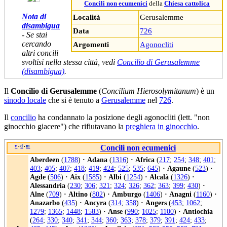
Concili non ecumenici
della
Chiesa cattolica
Nota di
Località
Gerusalemme
disambigua
Data
726
- Se stai
cercando
Argomenti
Agonocliti
altri concili
svoltisi nella stessa città, vedi
Concilio di Gerusalemme
(disambigua)
.
Il
Concilio di Gerusalemme
(
Concilium Hierosolymitanum
) è un
sinodo locale
che si è tenuto a
Gerusalemme
nel
726
.
Il
concilio
ha condannato la posizione degli agonocliti (lett. "non
ginocchio giacere") che rifiutavano la
preghiera
in ginocchio
.
v
d
m
Concili non ecumenici
•
•
Aberdeen
(
1788
)
·
Adana
(
1316
)
·
Africa
(
217
;
254
;
348
;
401
;
403
;
405
;
407
;
418
;
419
;
424
;
525
;
535
;
645
)
·
Agaune
(
523
)
·
Agde
(
506
)
·
Aix
(
1585
)
·
Albi
(
1254
)
·
Alcalà
(
1326
)
·
Alessandria
(
230
;
306
;
321
;
324
;
326
;
362
;
363
;
399
;
430
)
·
Alne
(
709
)
·
Altino
(
802
)
·
Amburgo
(
1406
)
·
Anagni
(
1160
)
·
Anazarbo
(
435
)
·
Ancyra
(
314
;
358
)
·
Angers
(
453
;
1062
;
1279
;
1365
;
1448
;
1583
)
·
Anse
(
990
;
1025
;
1100
)
·
Antiochia
(
264
;
330
;
340
;
341
;
344
;
360
;
363
;
378
;
379
;
391
;
424
;
433
;