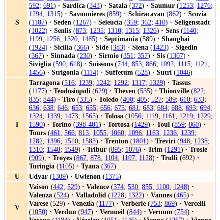
592
;
691
)
·
Sardica
(
343
)
·
Satala
(
372
)
·
Saumur
(
1253
;
1276
;
1294
;
1315
)
·
Savonnieres
(
859
)
·
Schiracavan
(
862
)
·
Scozia
S
(
1187
)
·
Seden
(
1267
)
·
Seleucia
(
359
;
362
;
410
)
·
Seligenstadt
(
1022
)
·
Senlis
(
873
;
1235
;
1310
;
1315
;
1326
)
·
Sens
(
1140
;
1199
;
1256
;
1320
;
1485
)
·
Septimania
(589)
·
Shanghai
(
1924
)
·
Sicilia
(
366
)
·
Side
(
383
)
·
Siena
(
1423
)
·
Sigedin
(
367
)
·
Sinnada
(
230
)
·
Sirmio
(
351
;
357
)
·
Sis
(
1307
)
·
Siviglia
(
590
;
618
)
·
Soissons
(
744
;
853
;
866
;
1092
;
1115
;
1121
;
1456
)
·
Strigonia
(
1114
)
·
Suffetum
(
528
)
·
Sutri
(
1046
)
Tarragona
(
516
;
1239
;
1242
;
1292
;
1317
;
1329
)
·
Tassus
(
1177
)
·
Teodosiopoli
(
629
)
·
Theven
(
535
)
·
Thionville
(
822
;
835
;
844
)
·
Tiro
(
335
)
·
Toledo
(
400
;
405
;
527
;
589
;
610
;
633
;
636
;
638
;
646
;
653
;
655
;
656
;
675
;
681
;
683
;
684
;
688
;
693
;
694
;
1324
;
1339
;
1473
;
1565
)
·
Tolosa
(
1056
;
1119
;
1161
;
1219
;
1229
;
T
1590
)
·
Torino
(
398-401
)
·
Tortosa
(
1429
)
·
Toul
(
859
;
860
)
·
Tours
(
461
;
566
;
813
;
1055
;
1060
;
1096
;
1163
;
1236
;
1239
;
1282
;
1396
;
1510
;
1583
)
·
Trenton
(
1801
)
·
Treviri
(
948
;
1238
;
1310
;
1548
;
1549
)
·
Tribur
(
895
;
1076
)
·
Trim
(
1291
)
·
Trosle
(
909
);
·
Troyes
(
867
;
878
;
1104
;
1107
;
1128
)
·
Trulli
(692)
·
Turingia
(
1105
)
·
Tyana
(
367
)
U
Udvar
(
1309
)
·
Uwienon
(
1375
)
Vaison
(
442
;
529
)
·
Valence
(
374
;
530
;
855
;
1100
;
1248
)
·
Valenza
(
524
)
·
Valladolid
(
1228
;
1322
)
·
Vannes
(
465
)
·
Varese
(529)
·
Venezia
(
1177
)
·
Verberie
(
753
;
869
)
·
Vercelli
V
(
1050
)
·
Verdun
(
947
)
·
Vernueil
(
844
)
·
Vernum
(
754
)
·