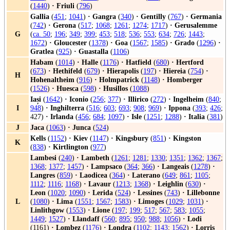
(
1440
)
·
Friuli
(
796
)
Gallia
(
451
;
1041
)
·
Gangra
(
340
)
·
Gentilly
(
767
)
·
Germania
(
742
)
·
Gerona
(
517
;
1068
;
1261
;
1274
;
1717
)
·
Gerusalemme
G
(
ca. 50
;
196
;
349
;
399
;
453
;
518
;
536
;
553
;
634
;
726
;
1443
;
1672
)
·
Gloucester
(
1378
)
·
Goa
(
1567
;
1585
)
·
Grado
(
1296
)
·
Gratlea
(
925
)
·
Guastalla
(
1106
)
Habam
(
1014
)
·
Halle
(
1176
)
·
Hatfield
(
680
)
·
Hertford
(
673
)
·
Hethifeld
(
679
)
·
Hierapolis
(
197
)
·
Hiereia
(
754
)
·
H
Hohenaltheim
(
916
)
·
Holmpatrick
(
1148
)
·
Homberger
(
1526
)
·
Huesca
(
598
)
·
Husillos
(
1088
)
Iași
(
1642
)
·
Iconio
(
256
;
377
)
·
Illirico
(
272
)
·
Ingelheim
(
840
;
I
948
)
·
Inghilterra
(
516
;
603
;
693
;
908
;
969
)
·
Ippona
(
393
;
426
;
427)
·
Irlanda
(
456
;
684
;
1097
)
·
Isle
(
1251
;
1288
)
·
Italia
(
381
)
J
Jaca
(
1063
)
·
Junca
(
524
)
Kells
(
1152
)
·
Kiev
(
1147
)
·
Kingsbury
(
851
)
·
Kingston
K
(
838
)
·
Kirtlington
(
977
)
Lambesi
(
240
)
·
Lambeth
(
1261
;
1281
;
1330
;
1351
;
1362
;
1367
;
1368
;
1377
;
1457
)
·
Lampsaco
(
364
;
366
)
·
Langeais
(
1278
)
·
Langres
(
859
)
·
Laodicea
(
364
)
·
Laterano
(
649
;
861
;
1105
;
1112
;
1116
;
1168
)
·
Lavaur
(
1213
;
1368
)
·
Leighlin
(
630
)
·
Leon
(
1020
;
1090
)
·
Lerida
(
524
)
·
Lessines
(
743
)
·
Lillebonne
L
(
1080
)
·
Lima
(
1551
;
1567
;
1583
)
·
Limoges
(
1029
;
1031
)
·
Linlithgow
(
1553
)
·
Lione
(
197
;
199
;
517
;
567
;
583
;
1055
;
1449
;
1527
)
·
Llandaff
(
560
;
895
;
950
;
988
;
1056
)
·
Lodi
(1161)
·
Lombez
(
1176
)
·
Londra
(
1102
;
1143
;
1562
)
·
Lorris