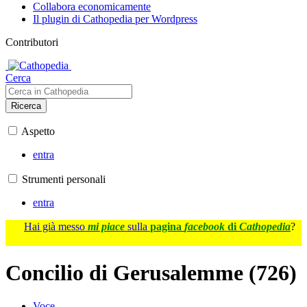
Collabora economicamente
Il plugin di Cathopedia per Wordpress
Contributori
Cerca
Ricerca
Aspetto
entra
Strumenti personali
entra
Hai già messo
mi piace
sulla
pagina
facebook
di
Cathopedia
?
Concilio di Gerusalemme (726)
Voce