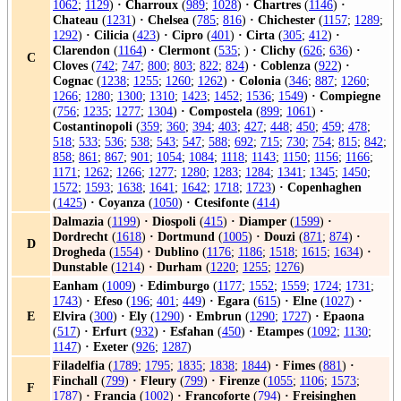
1062
;
1129
)
·
Charroux
(
989
;
1028
)
·
Chartres
(
1146
)
·
Chateau
(
1231
)
·
Chelsea
(
785
;
816
)
·
Chichester
(
1157
;
1289
;
1292
)
·
Cilicia
(
423
)
·
Cipro
(
401
)
·
Cirta
(
305
;
412
)
·
Clarendon
(
1164
)
·
Clermont
(
535
; )
·
Clichy
(
626
;
636
)
·
C
Cloves
(
742
;
747
;
800
;
803
;
822
;
824
)
·
Coblenza
(
922
)
·
Cognac
(
1238
;
1255
;
1260
;
1262
)
·
Colonia
(
346
;
887
;
1260
;
1266
;
1280
;
1300
;
1310
;
1423
;
1452
;
1536
;
1549
)
·
Compiegne
(
756
;
1235
;
1277
;
1304
)
·
Compostela
(
899
;
1061
)
·
Costantinopoli
(
359
;
360
;
394
;
403
;
427
;
448
;
450
;
459
;
478
;
518
;
533
;
536
;
538
;
543
;
547
;
588
;
692
;
715
;
730
;
754
;
815
;
842
;
858
;
861
;
867
;
901
;
1054
;
1084
;
1118
;
1143
;
1150
;
1156
;
1166
;
1171
;
1262
;
1266
;
1277
;
1280
;
1283
;
1284
;
1341
;
1345
;
1450
;
1572
;
1593
;
1638
;
1641
;
1642
;
1718
;
1723
)
·
Copenhaghen
(
1425
)
·
Coyanza
(
1050
)
·
Ctesifonte
(
414
)
Dalmazia
(
1199
)
·
Diospoli
(
415
)
·
Diamper
(
1599
)
·
Dordrecht
(
1618
)
·
Dortmund
(
1005
)
·
Douzi
(
871
;
874
)
·
D
Drogheda
(
1554
)
·
Dublino
(
1176
;
1186
;
1518
;
1615
;
1634
)
·
Dunstable
(
1214
)
·
Durham
(
1220
;
1255
;
1276
)
Eanham
(
1009
)
·
Edimburgo
(
1177
;
1552
;
1559
;
1724
;
1731
;
1743
)
·
Efeso
(
196
;
401
;
449
)
·
Egara
(
615
)
·
Elne
(
1027
)
·
E
Elvira
(
300
)
·
Ely
(
1290
)
·
Embrun
(
1290
;
1727
)
·
Epaona
(
517
)
·
Erfurt
(
932
)
·
Esfahan
(
450
)
·
Etampes
(
1092
;
1130
;
1147
)
·
Exeter
(
926
;
1287
)
Filadelfia
(
1789
;
1795
;
1835
;
1838
;
1844
)
·
Fimes
(
881
)
·
Finchall
(
799
)
·
Fleury
(
799
)
·
Firenze
(
1055
;
1106
;
1573
;
F
1787
)
·
Francia
(
1002
)
·
Francoforte
(
794
)
·
Freisinghen