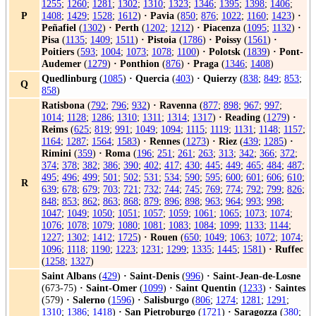
1255
;
1260
;
1281
;
1302
;
1310
;
1323
;
1346
;
1395
;
1398
;
1406
;
P
1408
;
1429
;
1528
;
1612
)
·
Pavia
(
850
;
876
;
1022
;
1160
;
1423
)
·
Peñafiel
(
1302
)
·
Perth
(
1202
;
1212
)
·
Piacenza
(
1095
;
1132
)
·
Pisa
(
1135
;
1409
;
1511
)
·
Pistoia
(
1786
)
·
Poissy
(
1561
)
·
Poitiers
(
593
;
1004
;
1073
;
1078
;
1100
)
·
Polotsk
(
1839
)
·
Pont-
Audemer
(
1279
)
·
Ponthion
(
876
)
·
Praga
(
1346
;
1408
)
Quedlinburg
(
1085
)
·
Quercia
(
403
)
·
Quierzy
(
838
;
849
;
853
;
Q
858
)
Ratisbona
(
792
;
796
;
932
)
·
Ravenna
(
877
;
898
;
967
;
997
;
1014
;
1128
;
1286
;
1310
;
1311
;
1314
;
1317
)
·
Reading
(
1279
)
·
Reims
(
625
;
819
;
991
;
1049
;
1094
;
1115
;
1119
;
1131
;
1148
;
1157
;
1164
;
1287
;
1564
;
1583
)
·
Rennes
(
1273
)
·
Riez
(
439
;
1285
)
·
Rimini
(
359
)
·
Roma
(
196
;
251
;
261
;
263
;
313
;
342
;
366
;
372
;
374
;
378
;
382
;
386
;
390
;
402
;
417
;
430
;
445
;
449
;
465
;
484
;
487
;
495
;
496
;
499
;
501
;
502
;
531
;
534
;
590
;
595
;
600
;
601
;
606
;
610
;
R
639
;
678
;
679
;
703
;
721
;
732
;
744
;
745
;
769
;
774
;
792
;
799
;
826
;
848
;
853
;
862
;
863
;
868
;
879
;
896
;
898
;
963
;
964
;
993
;
998
;
1047
;
1049
;
1050
;
1051
;
1057
;
1059
;
1061
;
1065
;
1073
;
1074
;
1076
;
1078
;
1079
;
1080
;
1081
;
1083
;
1084
;
1099
;
1133
;
1144
;
1227
;
1302
;
1412
;
1725
)
·
Rouen
(
650
;
1049
;
1063
;
1072
;
1074
;
1096
;
1118
;
1190
;
1223
;
1231
;
1299
;
1335
;
1445
;
1581
)
·
Ruffec
(
1258
;
1327
)
Saint Albans
(
429
)
·
Saint-Denis
(
996
)
·
Saint-Jean-de-Losne
(673-75)
·
Saint-Omer
(
1099
)
·
Saint Quentin
(
1233
)
·
Saintes
(579)
·
Salerno
(
1596
)
·
Salisburgo
(
806
;
1274
;
1281
;
1291
;
1310
;
1386
;
1418
)
·
San Pietroburgo
(
1721
)
·
Saragozza
(
380
;