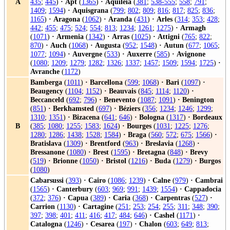
A
435
;
445
)
·
Apt
(
1365
)
·
Aquileia
(
381
;
538-555
;
558
;
791
;
1409
;
1594
)
·
Aquisgrana
(
799
;
802
;
809
;
816
;
817
;
825
;
836
;
1165
)
·
Aragona
(
1062
)
·
Aranda
(
431
)
·
Arles
(
314
;
353
;
428
;
442
;
455
;
475
;
524
;
554
;
813
;
1234
;
1261
;
1275
)
·
Armagh
(
1071
)
·
Armenia
(
1342
)
·
Arras
(
1025
)
·
Attigni
(
765
;
822
;
870
)
·
Auch
(
1068
)
·
Augusta
(
952
;
1548
)
·
Autun
(
677
;
1065
;
1077
;
1094
)
·
Auvergne
(
533
)
·
Auxerre
(
585
)
·
Avignone
(
1080
;
1209
;
1279
;
1282
;
1326
;
1337
;
1457
;
1509
;
1594
;
1725
)
·
Avranche
(
1172
)
Bamberga
(
1011
)
·
Barcellona
(
599
;
1068
)
·
Bari
(
1097
)
·
Beaugency
(
1104
;
1152
)
·
Beauvais
(
845
;
1114
;
1120
)
·
Beccanceld
(
692
;
796
)
·
Benevento
(
1087
;
1091
)
·
Benington
(
851
)
·
Berkhamsted
(
697
)
·
Béziers
(
356
;
1234
;
1246
;
1299
;
1310
;
1351
)
·
Bizacena
(
641
;
646
)
·
Bologna
(
1317
)
·
Bordeaux
B
(
385
;
1080
;
1255
;
1583
;
1624
)
·
Bourges
(
1031
;
1225
;
1276
;
1280
;
1286
;
1438
;
1528
;
1584
)
·
Braga
(
560
;
572
;
675
;
1566
)
·
Bratislava
(
1309
)
·
Brentford
(
963
)
·
Breslavia
(
1268
)
·
Bressanone
(
1080
)
·
Brest
(
1595
)
·
Bretagna
(
848
)
·
Brevy
(
519
)
·
Brionne
(
1050
)
·
Bristol
(
1216
)
·
Buda
(
1279
)
·
Burgos
(
1080
)
Cabarsussi
(
393
)
·
Cairo
(
1086
;
1239
)
·
Calne
(
979
)
·
Cambrai
(
1565
)
·
Canterbury
(
603
;
969
;
991
;
1439
;
1554
)
·
Cappadocia
(
372
;
376
)
·
Capua
(
389
)
·
Caria
(
368
)
·
Carpentras
(
527
)
·
Carrion
(
1130
)
·
Cartagine
(
251
;
253
;
254
;
255
;
311
;
348
;
390
;
397
;
398
;
401
;
411
;
416
;
417
;
484
;
646
)
·
Cashel
(
1171
)
·
Catalogna
(
1246
)
·
Cesarea
(
197
)
·
Chalon
(
603
;
649
;
813
;