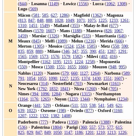
(
844
)
·
Losanna
(
1149
)
·
Łowicz
(
1556
)
·
Lucca
(
1062
;
1308
)
·
Lugo
(
569
)
Mâcon
(
581
;
585
;
627
;
1286
)
·
Magfield
(
1362
)
·
Magonza
(
813
;
847
;
848
;
888
;
1028
;
1049
;
1071
;
1075
;
1225
;
1233
;
1261
;
1310
;
1451
;
1549
)
·
Mailand
(
355
)
·
Malay-le-Roi
(
677
)
·
Malines
(
1570
;
1607
)
·
Mans
(
1188
)
·
Mantova
(
826
;
1067
;
1459
)
·
Marsiac
(
1326
)
·
Marsiglia
(
533
)
·
Mauritania
(
646
)
·
M
Meaux
(
845
)
·
Melfi
(
1089
)
·
Melun
(
1216
)
·
Merida
(
666
)
·
Merton
(
1305
)
·
Messico
(
1524
;
1534
;
1585
)
·
Metz
(
550
;
590
;
835
;
859
;
888
)
·
Milano
(
346
;
347
;
355
;
390
;
451
;
1287
;
1291
;
1565
;
1569
;
1573
;
1576
;
1579
;
1582
)
·
Milevi
(
402
;
416
)
·
Montpellier
(
1162
;
1195
;
1215
;
1224
;
1258
)
·
Mopsuestia
(
550
)
·
Mosca
(
1500
;
1551
;
1655
;
1666
)
·
Mouzon
(
948
;
995
)
Nablus
(
1120
)
·
Nantes
(
579
;
660
;
1127
;
1264
)
·
Narbona
(
589
;
791
;
1054
;
1055
;
1090
;
1227
;
1235
;
1374
;
1430
;
1551
;
1607
)
·
Neocesarea
(
314
)
·
Nesterfield
(
703
)
·
Newmarket
(
1161
)
·
N
New York
(
1792
;
1832
;
1841
)
·
Nicea
(
1260
)
·
Nid
(
705
)
·
Nimes
(
394
;
1096
;
1284
)
·
Nogara
(
1315
)
·
Northampton
(
1164
;
1176
;
1265
)
·
Noyon
(
1233
;
1344
)
·
Nymphaion
(
1234
)
Orange
(
441
;
529
)
·
Orléans
(
511
;
533
;
538
;
541
;
549
;
621
;
O
639
;
1022
)
·
Osroene
(
198
)
·
Oviedo
(
877
)
·
Oxford
(
1160
;
1207
;
1222
;
1322
;
1382
;
1408
)
Paderborn
(
777
)
·
Padova
(
1350
)
·
Palencia
(
1388
)
·
Palestina
(
536
)
·
Palestrina
(
1804
)
·
Parigi
(
360
;
557
;
573
;
577
;
615
;
825
;
829
;
847
;
849
;
1050
;
1147
;
1186
;
1201
;
1210
;
1213
;
1226
;