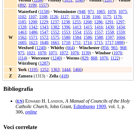
Verona
(
1184
)
·
Vézelay
(
1051
;
1146
)
·
Vienna
(
1267
)
·
Vienne
(
892
;
1199
;
1557
)
Waterford
(
1158
)
·
Westminster
(
948
;
971
;
1065
;
1070
;
1075
;
1102
;
1107
;
1108
;
1126
;
1127
;
1136
;
1138
;
1166
;
1175
;
1176
;
1185
;
1200
;
1229
;
1237
;
1238
;
1255
;
1268
;
1286
;
1291
;
1297
;
1328
;
1342
;
1343
;
1382
;
1396
;
1413
;
1415
;
1416
;
1430
;
1434
;
1463
;
1486
;
1547
;
1552
;
1553
;
1554
;
1555
;
1557
;
1558
;
1559
;
W
1562
;
1571
;
1572
;
1575
;
1580
;
1584
;
1586
;
1588
;
1597
;
1604
;
1605
;
1623
;
1640
;
1661
;
1710
;
1711
;
1714
;
1715
;
1717
;
1888
)
·
Wexford
(
1240
)
·
Whitby
(
664
)
·
Winchester
(
856
;
965
;
968
;
975
;
1021
;
1070
;
1071
;
1072
;
1076
;
1139
)
·
Windsor
(
1070
;
1114
)
·
Worcester
(
1240
)
·
Worms
(
829
;
868
;
1076
;
1122
)
·
Würzburg
(
1287
)
Y
York
(
1195
;
1252
;
1363
;
1444
;
1466
)
Z
Zamora
(1313)
·
Zella
(
418
)
Bibliografia
(
)
Edward H. Landon
,
A Manual of Councils of the Holy
EN
Catholic Church
, John Grant,
Edimburgo
1909
, vol. 1, p.
306,
online
Voci correlate