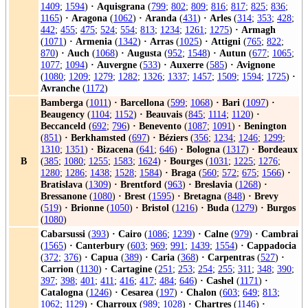
1409
;
1594
)
·
Aquisgrana
(
799
;
802
;
809
;
816
;
817
;
825
;
836
;
1165
)
·
Aragona
(
1062
)
·
Aranda
(
431
)
·
Arles
(
314
;
353
;
428
;
442
;
455
;
475
;
524
;
554
;
813
;
1234
;
1261
;
1275
)
·
Armagh
(
1071
)
·
Armenia
(
1342
)
·
Arras
(
1025
)
·
Attigni
(
765
;
822
;
870
)
·
Auch
(
1068
)
·
Augusta
(
952
;
1548
)
·
Autun
(
677
;
1065
;
1077
;
1094
)
·
Auvergne
(
533
)
·
Auxerre
(
585
)
·
Avignone
(
1080
;
1209
;
1279
;
1282
;
1326
;
1337
;
1457
;
1509
;
1594
;
1725
)
·
Avranche
(
1172
)
Bamberga
(
1011
)
·
Barcellona
(
599
;
1068
)
·
Bari
(
1097
)
·
Beaugency
(
1104
;
1152
)
·
Beauvais
(
845
;
1114
;
1120
)
·
Beccanceld
(
692
;
796
)
·
Benevento
(
1087
;
1091
)
·
Benington
(
851
)
·
Berkhamsted
(
697
)
·
Béziers
(
356
;
1234
;
1246
;
1299
;
1310
;
1351
)
·
Bizacena
(
641
;
646
)
·
Bologna
(
1317
)
·
Bordeaux
B
(
385
;
1080
;
1255
;
1583
;
1624
)
·
Bourges
(
1031
;
1225
;
1276
;
1280
;
1286
;
1438
;
1528
;
1584
)
·
Braga
(
560
;
572
;
675
;
1566
)
·
Bratislava
(
1309
)
·
Brentford
(
963
)
·
Breslavia
(
1268
)
·
Bressanone
(
1080
)
·
Brest
(
1595
)
·
Bretagna
(
848
)
·
Brevy
(
519
)
·
Brionne
(
1050
)
·
Bristol
(
1216
)
·
Buda
(
1279
)
·
Burgos
(
1080
)
Cabarsussi
(
393
)
·
Cairo
(
1086
;
1239
)
·
Calne
(
979
)
·
Cambrai
(
1565
)
·
Canterbury
(
603
;
969
;
991
;
1439
;
1554
)
·
Cappadocia
(
372
;
376
)
·
Capua
(
389
)
·
Caria
(
368
)
·
Carpentras
(
527
)
·
Carrion
(
1130
)
·
Cartagine
(
251
;
253
;
254
;
255
;
311
;
348
;
390
;
397
;
398
;
401
;
411
;
416
;
417
;
484
;
646
)
·
Cashel
(
1171
)
·
Catalogna
(
1246
)
·
Cesarea
(
197
)
·
Chalon
(
603
;
649
;
813
;
1062
;
1129
)
·
Charroux
(
989
;
1028
)
·
Chartres
(
1146
)
·