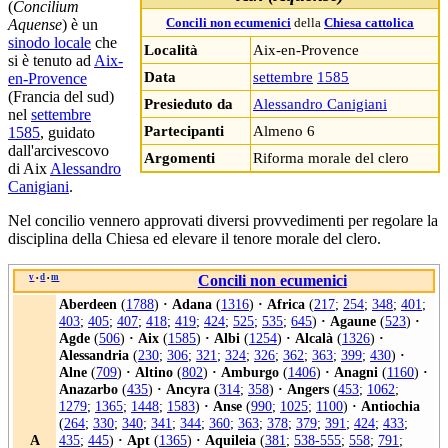
(
Concilium
Aquense
) è un
Concili non ecumenici
della
Chiesa cattolica
sinodo locale
che
Località
Aix-en-Provence
si è tenuto ad
Aix-
Data
settembre
1585
en-Provence
(Francia del sud)
Presieduto da
Alessandro Canigiani
nel
settembre
Partecipanti
Almeno 6
1585
, guidato
dall'arcivescovo
Argomenti
Riforma morale del clero
di Aix
Alessandro
Canigiani
.
Nel concilio vennero approvati diversi provvedimenti per regolare la
disciplina della Chiesa ed elevare il tenore morale del clero.
v
d
m
Concili non ecumenici
•
•
Aberdeen
(
1788
)
·
Adana
(
1316
)
·
Africa
(
217
;
254
;
348
;
401
;
403
;
405
;
407
;
418
;
419
;
424
;
525
;
535
;
645
)
·
Agaune
(
523
)
·
Agde
(
506
)
·
Aix
(
1585
)
·
Albi
(
1254
)
·
Alcalà
(
1326
)
·
Alessandria
(
230
;
306
;
321
;
324
;
326
;
362
;
363
;
399
;
430
)
·
Alne
(
709
)
·
Altino
(
802
)
·
Amburgo
(
1406
)
·
Anagni
(
1160
)
·
Anazarbo
(
435
)
·
Ancyra
(
314
;
358
)
·
Angers
(
453
;
1062
;
1279
;
1365
;
1448
;
1583
)
·
Anse
(
990
;
1025
;
1100
)
·
Antiochia
(
264
;
330
;
340
;
341
;
344
;
360
;
363
;
378
;
379
;
391
;
424
;
433
;
A
435
;
445
)
·
Apt
(
1365
)
·
Aquileia
(
381
;
538-555
;
558
;
791
;