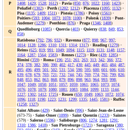
P
1408
;
1429
;
1528
;
1612
)
·
Pavia
(
850
;
876
;
1022
;
1160
;
1423
)
·
Peñafiel
(
1302
)
·
Perth
(
1202
;
1212
)
·
Piacenza
(
1095
;
1132
)
·
Pisa
(
1135
;
1409
;
1511
)
·
Pistoia
(
1786
)
·
Poissy
(
1561
)
·
Poitiers
(
593
;
1004
;
1073
;
1078
;
1100
)
·
Polotsk
(
1839
)
·
Pont-
Audemer
(
1279
)
·
Ponthion
(
876
)
·
Praga
(
1346
;
1408
)
Quedlinburg
(
1085
)
·
Quercia
(
403
)
·
Quierzy
(
838
;
849
;
853
;
Q
858
)
Ratisbona
(
792
;
796
;
932
)
·
Ravenna
(
877
;
898
;
967
;
997
;
1014
;
1128
;
1286
;
1310
;
1311
;
1314
;
1317
)
·
Reading
(
1279
)
·
Reims
(
625
;
819
;
991
;
1049
;
1094
;
1115
;
1119
;
1131
;
1148
;
1157
;
1164
;
1287
;
1564
;
1583
)
·
Rennes
(
1273
)
·
Riez
(
439
;
1285
)
·
Rimini
(
359
)
·
Roma
(
196
;
251
;
261
;
263
;
313
;
342
;
366
;
372
;
374
;
378
;
382
;
386
;
390
;
402
;
417
;
430
;
445
;
449
;
465
;
484
;
487
;
495
;
496
;
499
;
501
;
502
;
531
;
534
;
590
;
595
;
600
;
601
;
606
;
610
;
R
639
;
678
;
679
;
703
;
721
;
732
;
744
;
745
;
769
;
774
;
792
;
799
;
826
;
848
;
853
;
862
;
863
;
868
;
879
;
896
;
898
;
963
;
964
;
993
;
998
;
1047
;
1049
;
1050
;
1051
;
1057
;
1059
;
1061
;
1065
;
1073
;
1074
;
1076
;
1078
;
1079
;
1080
;
1081
;
1083
;
1084
;
1099
;
1133
;
1144
;
1227
;
1302
;
1412
;
1725
)
·
Rouen
(
650
;
1049
;
1063
;
1072
;
1074
;
1096
;
1118
;
1190
;
1223
;
1231
;
1299
;
1335
;
1445
;
1581
)
·
Ruffec
(
1258
;
1327
)
Saint Albans
(
429
)
·
Saint-Denis
(
996
)
·
Saint-Jean-de-Losne
(673-75)
·
Saint-Omer
(
1099
)
·
Saint Quentin
(
1233
)
·
Saintes
(579)
·
Salerno
(
1596
)
·
Salisburgo
(
806
;
1274
;
1281
;
1291
;
1310
;
1386
;
1418
)
·
San Pietroburgo
(
1721
)
·
Saragozza
(
380
;