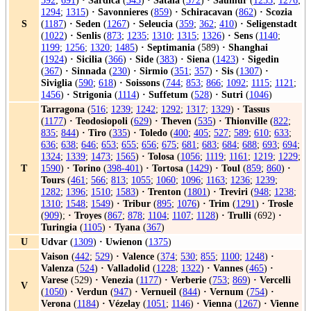
592
;
691
)
·
Sardica
(
343
)
·
Satala
(
372
)
·
Saumur
(
1253
;
1276
;
1294
;
1315
)
·
Savonnieres
(
859
)
·
Schiracavan
(
862
)
·
Scozia
S
(
1187
)
·
Seden
(
1267
)
·
Seleucia
(
359
;
362
;
410
)
·
Seligenstadt
(
1022
)
·
Senlis
(
873
;
1235
;
1310
;
1315
;
1326
)
·
Sens
(
1140
;
1199
;
1256
;
1320
;
1485
)
·
Septimania
(589)
·
Shanghai
(
1924
)
·
Sicilia
(
366
)
·
Side
(
383
)
·
Siena
(
1423
)
·
Sigedin
(
367
)
·
Sinnada
(
230
)
·
Sirmio
(
351
;
357
)
·
Sis
(
1307
)
·
Siviglia
(
590
;
618
)
·
Soissons
(
744
;
853
;
866
;
1092
;
1115
;
1121
;
1456
)
·
Strigonia
(
1114
)
·
Suffetum
(
528
)
·
Sutri
(
1046
)
Tarragona
(
516
;
1239
;
1242
;
1292
;
1317
;
1329
)
·
Tassus
(
1177
)
·
Teodosiopoli
(
629
)
·
Theven
(
535
)
·
Thionville
(
822
;
835
;
844
)
·
Tiro
(
335
)
·
Toledo
(
400
;
405
;
527
;
589
;
610
;
633
;
636
;
638
;
646
;
653
;
655
;
656
;
675
;
681
;
683
;
684
;
688
;
693
;
694
;
1324
;
1339
;
1473
;
1565
)
·
Tolosa
(
1056
;
1119
;
1161
;
1219
;
1229
;
T
1590
)
·
Torino
(
398-401
)
·
Tortosa
(
1429
)
·
Toul
(
859
;
860
)
·
Tours
(
461
;
566
;
813
;
1055
;
1060
;
1096
;
1163
;
1236
;
1239
;
1282
;
1396
;
1510
;
1583
)
·
Trenton
(
1801
)
·
Treviri
(
948
;
1238
;
1310
;
1548
;
1549
)
·
Tribur
(
895
;
1076
)
·
Trim
(
1291
)
·
Trosle
(
909
);
·
Troyes
(
867
;
878
;
1104
;
1107
;
1128
)
·
Trulli
(692)
·
Turingia
(
1105
)
·
Tyana
(
367
)
U
Udvar
(
1309
)
·
Uwienon
(
1375
)
Vaison
(
442
;
529
)
·
Valence
(
374
;
530
;
855
;
1100
;
1248
)
·
Valenza
(
524
)
·
Valladolid
(
1228
;
1322
)
·
Vannes
(
465
)
·
Varese
(529)
·
Venezia
(
1177
)
·
Verberie
(
753
;
869
)
·
Vercelli
V
(
1050
)
·
Verdun
(
947
)
·
Vernueil
(
844
)
·
Vernum
(
754
)
·
Verona
(
1184
)
·
Vézelay
(
1051
;
1146
)
·
Vienna
(
1267
)
·
Vienne