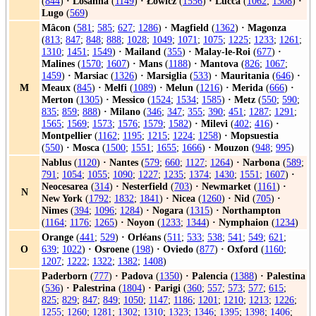
(
844
)
·
Losanna
(
1149
)
·
Łowicz
(
1556
)
·
Lucca
(
1062
;
1308
)
·
Lugo
(
569
)
Mâcon
(
581
;
585
;
627
;
1286
)
·
Magfield
(
1362
)
·
Magonza
(
813
;
847
;
848
;
888
;
1028
;
1049
;
1071
;
1075
;
1225
;
1233
;
1261
;
1310
;
1451
;
1549
)
·
Mailand
(
355
)
·
Malay-le-Roi
(
677
)
·
Malines
(
1570
;
1607
)
·
Mans
(
1188
)
·
Mantova
(
826
;
1067
;
1459
)
·
Marsiac
(
1326
)
·
Marsiglia
(
533
)
·
Mauritania
(
646
)
·
M
Meaux
(
845
)
·
Melfi
(
1089
)
·
Melun
(
1216
)
·
Merida
(
666
)
·
Merton
(
1305
)
·
Messico
(
1524
;
1534
;
1585
)
·
Metz
(
550
;
590
;
835
;
859
;
888
)
·
Milano
(
346
;
347
;
355
;
390
;
451
;
1287
;
1291
;
1565
;
1569
;
1573
;
1576
;
1579
;
1582
)
·
Milevi
(
402
;
416
)
·
Montpellier
(
1162
;
1195
;
1215
;
1224
;
1258
)
·
Mopsuestia
(
550
)
·
Mosca
(
1500
;
1551
;
1655
;
1666
)
·
Mouzon
(
948
;
995
)
Nablus
(
1120
)
·
Nantes
(
579
;
660
;
1127
;
1264
)
·
Narbona
(
589
;
791
;
1054
;
1055
;
1090
;
1227
;
1235
;
1374
;
1430
;
1551
;
1607
)
·
Neocesarea
(
314
)
·
Nesterfield
(
703
)
·
Newmarket
(
1161
)
·
N
New York
(
1792
;
1832
;
1841
)
·
Nicea
(
1260
)
·
Nid
(
705
)
·
Nimes
(
394
;
1096
;
1284
)
·
Nogara
(
1315
)
·
Northampton
(
1164
;
1176
;
1265
)
·
Noyon
(
1233
;
1344
)
·
Nymphaion
(
1234
)
Orange
(
441
;
529
)
·
Orléans
(
511
;
533
;
538
;
541
;
549
;
621
;
O
639
;
1022
)
·
Osroene
(
198
)
·
Oviedo
(
877
)
·
Oxford
(
1160
;
1207
;
1222
;
1322
;
1382
;
1408
)
Paderborn
(
777
)
·
Padova
(
1350
)
·
Palencia
(
1388
)
·
Palestina
(
536
)
·
Palestrina
(
1804
)
·
Parigi
(
360
;
557
;
573
;
577
;
615
;
825
;
829
;
847
;
849
;
1050
;
1147
;
1186
;
1201
;
1210
;
1213
;
1226
;
1255
;
1260
;
1281
;
1302
;
1310
;
1323
;
1346
;
1395
;
1398
;
1406
;