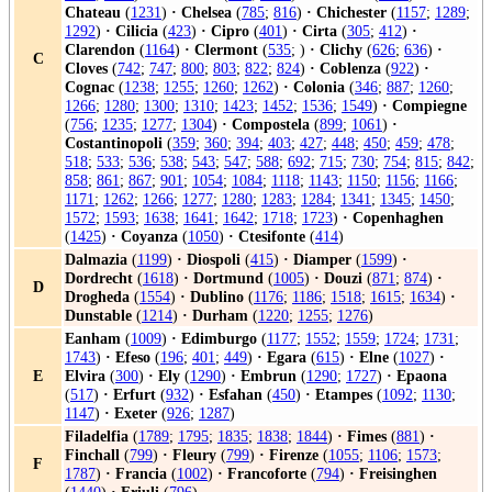
Chateau
(
1231
)
·
Chelsea
(
785
;
816
)
·
Chichester
(
1157
;
1289
;
1292
)
·
Cilicia
(
423
)
·
Cipro
(
401
)
·
Cirta
(
305
;
412
)
·
Clarendon
(
1164
)
·
Clermont
(
535
; )
·
Clichy
(
626
;
636
)
·
C
Cloves
(
742
;
747
;
800
;
803
;
822
;
824
)
·
Coblenza
(
922
)
·
Cognac
(
1238
;
1255
;
1260
;
1262
)
·
Colonia
(
346
;
887
;
1260
;
1266
;
1280
;
1300
;
1310
;
1423
;
1452
;
1536
;
1549
)
·
Compiegne
(
756
;
1235
;
1277
;
1304
)
·
Compostela
(
899
;
1061
)
·
Costantinopoli
(
359
;
360
;
394
;
403
;
427
;
448
;
450
;
459
;
478
;
518
;
533
;
536
;
538
;
543
;
547
;
588
;
692
;
715
;
730
;
754
;
815
;
842
;
858
;
861
;
867
;
901
;
1054
;
1084
;
1118
;
1143
;
1150
;
1156
;
1166
;
1171
;
1262
;
1266
;
1277
;
1280
;
1283
;
1284
;
1341
;
1345
;
1450
;
1572
;
1593
;
1638
;
1641
;
1642
;
1718
;
1723
)
·
Copenhaghen
(
1425
)
·
Coyanza
(
1050
)
·
Ctesifonte
(
414
)
Dalmazia
(
1199
)
·
Diospoli
(
415
)
·
Diamper
(
1599
)
·
Dordrecht
(
1618
)
·
Dortmund
(
1005
)
·
Douzi
(
871
;
874
)
·
D
Drogheda
(
1554
)
·
Dublino
(
1176
;
1186
;
1518
;
1615
;
1634
)
·
Dunstable
(
1214
)
·
Durham
(
1220
;
1255
;
1276
)
Eanham
(
1009
)
·
Edimburgo
(
1177
;
1552
;
1559
;
1724
;
1731
;
1743
)
·
Efeso
(
196
;
401
;
449
)
·
Egara
(
615
)
·
Elne
(
1027
)
·
E
Elvira
(
300
)
·
Ely
(
1290
)
·
Embrun
(
1290
;
1727
)
·
Epaona
(
517
)
·
Erfurt
(
932
)
·
Esfahan
(
450
)
·
Etampes
(
1092
;
1130
;
1147
)
·
Exeter
(
926
;
1287
)
Filadelfia
(
1789
;
1795
;
1835
;
1838
;
1844
)
·
Fimes
(
881
)
·
Finchall
(
799
)
·
Fleury
(
799
)
·
Firenze
(
1055
;
1106
;
1573
;
F
1787
)
·
Francia
(
1002
)
·
Francoforte
(
794
)
·
Freisinghen