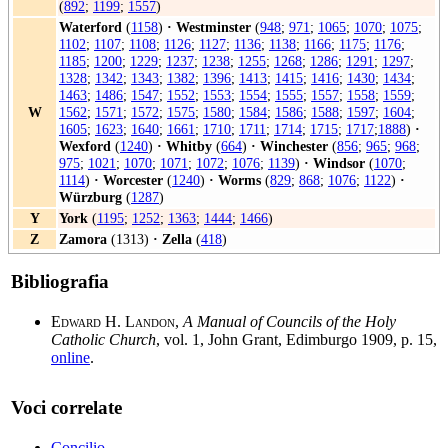
(
892
;
1199
;
1557
)
Waterford
(
1158
)
·
Westminster
(
948
;
971
;
1065
;
1070
;
1075
;
1102
;
1107
;
1108
;
1126
;
1127
;
1136
;
1138
;
1166
;
1175
;
1176
;
1185
;
1200
;
1229
;
1237
;
1238
;
1255
;
1268
;
1286
;
1291
;
1297
;
1328
;
1342
;
1343
;
1382
;
1396
;
1413
;
1415
;
1416
;
1430
;
1434
;
1463
;
1486
;
1547
;
1552
;
1553
;
1554
;
1555
;
1557
;
1558
;
1559
;
W
1562
;
1571
;
1572
;
1575
;
1580
;
1584
;
1586
;
1588
;
1597
;
1604
;
1605
;
1623
;
1640
;
1661
;
1710
;
1711
;
1714
;
1715
;
1717
;
1888
)
·
Wexford
(
1240
)
·
Whitby
(
664
)
·
Winchester
(
856
;
965
;
968
;
975
;
1021
;
1070
;
1071
;
1072
;
1076
;
1139
)
·
Windsor
(
1070
;
1114
)
·
Worcester
(
1240
)
·
Worms
(
829
;
868
;
1076
;
1122
)
·
Würzburg
(
1287
)
Y
York
(
1195
;
1252
;
1363
;
1444
;
1466
)
Z
Zamora
(1313)
·
Zella
(
418
)
Bibliografia
Edward H. Landon
,
A Manual of Councils of the Holy
Catholic Church
, vol. 1, John Grant, Edimburgo 1909, p. 15,
online
.
Voci correlate
Concilio