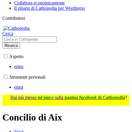
Collabora economicamente
Il plugin di Cathopedia per Wordpress
Contributori
Cerca
Ricerca
Aspetto
entra
Strumenti personali
entra
Hai già messo
mi piace
sulla
pagina
facebook
di
Cathopedia
?
Concilio di Aix
Voce