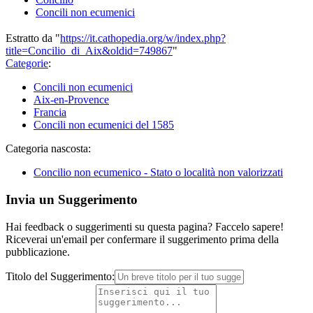
Concili non ecumenici
Estratto da "
https://it.cathopedia.org/w/index.php?
title=Concilio_di_Aix&oldid=749867
"
Categorie
:
Concili non ecumenici
Aix-en-Provence
Francia
Concili non ecumenici del 1585
Categoria nascosta:
Concilio non ecumenico - Stato o località non valorizzati
Invia un Suggerimento
Hai feedback o suggerimenti su questa pagina? Faccelo sapere!
Riceverai un'email per confermare il suggerimento prima della
pubblicazione.
Titolo del Suggerimento: