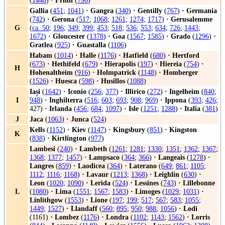
(
1440
)
·
Friuli
(
796
)
Gallia
(
451
;
1041
)
·
Gangra
(
340
)
·
Gentilly
(
767
)
·
Germania
(
742
)
·
Gerona
(
517
;
1068
;
1261
;
1274
;
1717
)
·
Gerusalemme
G
(
ca. 50
;
196
;
349
;
399
;
453
;
518
;
536
;
553
;
634
;
726
;
1443
;
1672
)
·
Gloucester
(
1378
)
·
Goa
(
1567
;
1585
)
·
Grado
(
1296
)
·
Gratlea
(
925
)
·
Guastalla
(
1106
)
Habam
(
1014
)
·
Halle
(
1176
)
·
Hatfield
(
680
)
·
Hertford
(
673
)
·
Hethifeld
(
679
)
·
Hierapolis
(
197
)
·
Hiereia
(
754
)
·
H
Hohenaltheim
(
916
)
·
Holmpatrick
(
1148
)
·
Homberger
(
1526
)
·
Huesca
(
598
)
·
Husillos
(
1088
)
Iași
(
1642
)
·
Iconio
(
256
;
377
)
·
Illirico
(
272
)
·
Ingelheim
(
840
;
I
948
)
·
Inghilterra
(
516
;
603
;
693
;
908
;
969
)
·
Ippona
(
393
;
426
;
427)
·
Irlanda
(
456
;
684
;
1097
)
·
Isle
(
1251
;
1288
)
·
Italia
(
381
)
J
Jaca
(
1063
)
·
Junca
(
524
)
Kells
(
1152
)
·
Kiev
(
1147
)
·
Kingsbury
(
851
)
·
Kingston
K
(
838
)
·
Kirtlington
(
977
)
Lambesi
(
240
)
·
Lambeth
(
1261
;
1281
;
1330
;
1351
;
1362
;
1367
;
1368
;
1377
;
1457
)
·
Lampsaco
(
364
;
366
)
·
Langeais
(
1278
)
·
Langres
(
859
)
·
Laodicea
(
364
)
·
Laterano
(
649
;
861
;
1105
;
1112
;
1116
;
1168
)
·
Lavaur
(
1213
;
1368
)
·
Leighlin
(
630
)
·
Leon
(
1020
;
1090
)
·
Lerida
(
524
)
·
Lessines
(
743
)
·
Lillebonne
L
(
1080
)
·
Lima
(
1551
;
1567
;
1583
)
·
Limoges
(
1029
;
1031
)
·
Linlithgow
(
1553
)
·
Lione
(
197
;
199
;
517
;
567
;
583
;
1055
;
1449
;
1527
)
·
Llandaff
(
560
;
895
;
950
;
988
;
1056
)
·
Lodi
(1161)
·
Lombez
(
1176
)
·
Londra
(
1102
;
1143
;
1562
)
·
Lorris